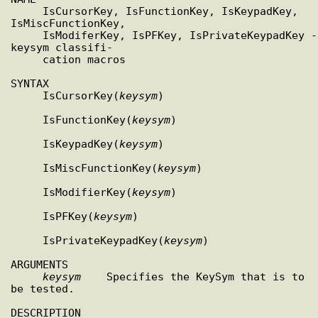
     IsCursorKey, IsFunctionKey, IsKeypadKey, 
IsMiscFunctionKey,

     IsModiferKey, IsPFKey, IsPrivateKeypadKey - 
keysym classifi-

     cation macros

SYNTAX

     IsCursorKey(
keysym
)

     IsFunctionKey(
keysym
)

     IsKeypadKey(
keysym
)

     IsMiscFunctionKey(
keysym
)

     IsModifierKey(
keysym
)

     IsPFKey(
keysym
)

     IsPrivateKeypadKey(
keysym
)

ARGUMENTS

keysym
    Specifies the KeySym that is to 
be tested.

DESCRIPTION
