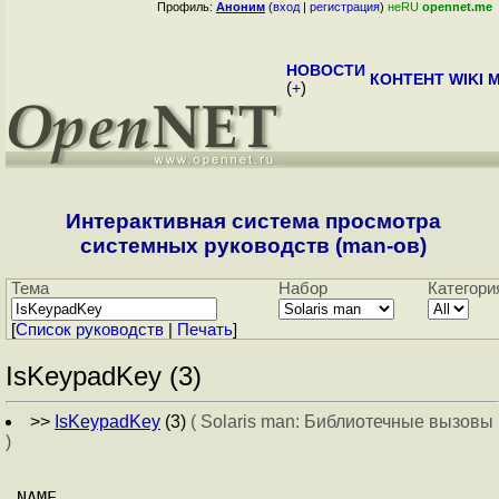
Профиль:
Аноним
(
вход
|
регистрация
)
неRU
opennet.me
НОВОСТИ
КОНТЕНТ
WIKI
M
(
+
)
Интерактивная система просмотра
системных руководств (man-ов)
Тема
Набор
Категори
[
Cписок руководств
|
Печать
]
IsKeypadKey (3)
>>
IsKeypadKey
(3)
( Solaris man: Библиотечные вызовы
)
NAME
