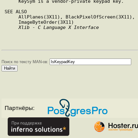
     KeySym is a vendor-private keypad key.

SEE ALSO

     AllPlanes(3X11), BlackPixelOfScreen(3X11),

     ImageByteOrder(3X11)

Xlib
 - 
C
Language
X
Interface
Поиск по тексту MAN-ов:
Партнёры: