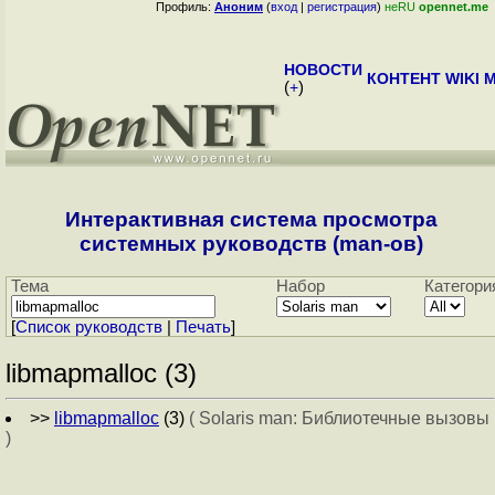
Профиль:
Аноним
(
вход
|
регистрация
)
неRU
opennet.me
НОВОСТИ
КОНТЕНТ
WIKI
M
(
+
)
Интерактивная система просмотра
системных руководств (man-ов)
Тема
Набор
Категори
[
Cписок руководств
|
Печать
]
libmapmalloc (3)
>>
libmapmalloc
(3)
( Solaris man: Библиотечные вызовы
)