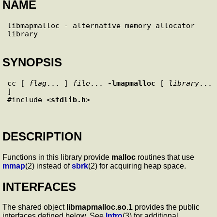
NAME
libmapmalloc - alternative memory allocator 
SYNOPSIS
cc [ 
flag
... ] 
file
... 
-lmapmalloc
 [ 
library
... 
]

#include <
stdlib.h
DESCRIPTION
Functions in this library provide
malloc
routines that use
mmap
(2) instead of
sbrk
(2) for acquiring heap space.
INTERFACES
The shared object
libmapmalloc.so.1
provides the public
interfaces defined below. See
Intro
(3) for additional