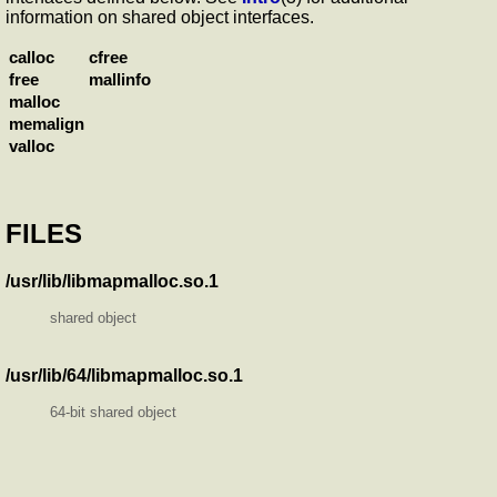
information on shared object interfaces.
calloc
cfree
free
mallinfo
malloc
memalign
valloc
FILES
/usr/lib/libmapmalloc.so.1
shared object
/usr/lib/64/libmapmalloc.so.1
64-bit shared object