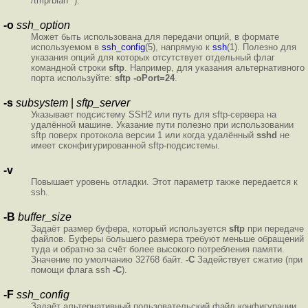
/tmp/blah* ).
-o
ssh_option
Может быть использована для передачи опций, в формате
используемом в
ssh_config
(5), напрямую к
ssh
(1). Полезно для
указания опций для которых отсутствует отдельный флаг
командной строки
sftp
. Например, для указания альтернативного
порта используйте:
sftp -oPort=24
.
-s
subsystem
|
sftp_server
Указывает подсистему SSH2 или путь для sftp-сервера на
удалённой машине. Указание пути полезно при использовании
sftp поверх протокола версии 1 или когда удалённый
sshd
не
имеет сконфигурированной sftp-подсистемы.
-v
Повышает уровень отладки. Этот параметр также передается к
ssh.
-B
buffer_size
Задаёт размер буфера, который используется
sftp
при передаче
файлов. Буферы большего размера требуют меньше обращений
туда и обратно за счёт более высокого потребления памяти.
Значение по умолчанию 32768 байт.
-С
Задействует сжатие (при
помощи флага ssh
-С
).
-F
ssh_config
Задаёт альтернативный пользовательский файл конфигурации