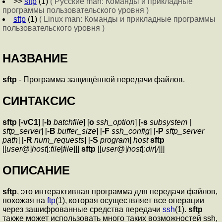
>>
sftp
(1)
( Русские man: Команды и прикладные
программы пользовательского уровня )
sftp
(1)
( Linux man: Команды и прикладные программы
пользовательского уровня )
НАЗВАНИЕ
sftp
- Программа защищённой передачи файлов.
СИНТАКСИС
sftp
[
-vC1
] [
-b
batchfile
] [
o
ssh_option
] [
-s
subsystem
|
sftp_server
] [
-B
buffer_size
] [
-F
ssh_config
] [
-P
sftp_server
path
] [
-R
num_requests
] [
-S
program
]
host
sftp
[[
user
@]
host
[:
file
[
file
]]]
sftp
[[
user
@]
host
[:
dir
[
/
]]]
ОПИСАНИЕ
sftp
, это интерактивная программа для передачи файлов,
похожая на
ftp
(1), которая осуществляет все операции
через зашифрованные средства передачи
ssh
(1).
sftp
также может использовать много таких возможностей ssh,