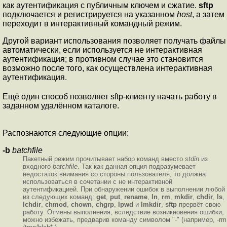
как аутентификация с публичным ключем и сжатие.
sftp
подключается и регистрируется на указанном
host
, а затем
переходит в интерактивный командный режим.
Другой вариант использования позволяет получать файлы
автоматически, если используется не интерактивная
аутентификация; в противном случае это становится
возможно после того, как осуществлена интерактивная
аутентификация.
Ещё один способ позволяет sftp-клиенту начать работу в
заданном удалённом каталоге.
Распознаются следующие опции:
-b
batchfile
Пакетный режим прочитывает набор команд вместо
stdin
из
входного
batchfile
. Так как данная опция подразумевает
недостаток внимания со стороны пользователя, то должна
использоваться в сочетании с не интерактивной
аутентификацией. При обнаружении ошибок в выполнении любой
из следующих команд:
get
,
put
,
rename
,
ln
,
rm
,
mkdir
,
chdir
,
ls
,
lchdir
,
chmod
,
chown
,
chgrp
,
lpwd
и
lmkdir
,
sftp
прервёт свою
работу. Отмены выполнения, вследствие возникновения ошибки,
можно избежать, предварив команду символом "-" (например, -rm