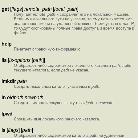
get
[
flags
]
remote_path
[
local_path
]
Получает
remote_path
и сохраняет его на локальной машине.
Если имя локального пути не указано, то ему назначается имя,
аналогичное имени на удаленной машине. Если указан флаг
-P
,
то будут скопированы полные права доступа и время доступа к
файлу.
help
Печатает справочную информацию.
lls
[
ls-options
[
path
]]
Отображает либо содержимое локального каталога
path
, либо
текущего каталога, если
path
не указан.
lmkdir
path
Создать локальный каталог указанный в
path
.
ln
oldpath
newpath
Создать символическую ссылку от
oldpath
к
newpath
.
lpwd
Сообщить имя локального рабочего каталога.
ls
[
flags
] [
path
]
Отображает либо содержимое каталога
path
на удаленной