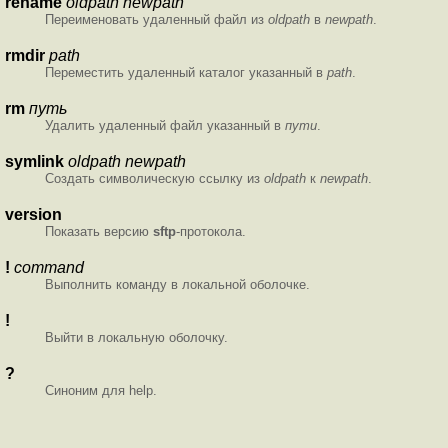
rename
oldpath
newpath
Переименовать удаленный файл из
oldpath
в
newpath
.
rmdir
path
Переместить удаленный каталог указанный в
path
.
rm
путь
Удалить удаленный файл указанный в
пути
.
symlink
oldpath
newpath
Создать символическую ссылку из
oldpath
к
newpath
.
version
Показать версию
sftp
-протокола.
!
command
Выполнить команду в локальной оболочке.
!
Выйти в локальную оболочку.
?
Синоним для help.