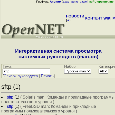
Профиль:
Аноним
(
вход
|
регистрация
)
неRU
opennet.me
НОВОСТИ
КОНТЕНТ
WIKI
M
(
+
)
Интерактивная система просмотра
системных руководств (man-ов)
Тема
Набор
Категори
[
Cписок руководств
|
Печать
]
sftp (1)
sftp
(1)
( Solaris man: Команды и прикладные программы
пользовательского уровня )
sftp
(1)
( FreeBSD man: Команды и прикладные
программы пользовательского уровня )