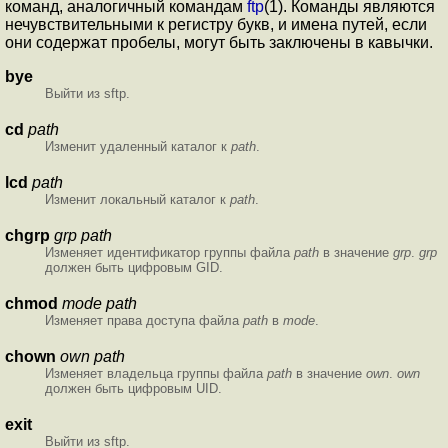
команд, аналогичный командам
ftp
(1). Команды являются
нечувствительными к регистру букв, и имена путей, если
они содержат пробелы, могут быть заключены в кавычки.
bye
Выйти из sftp.
cd
path
Изменит удаленный каталог к
path
.
lcd
path
Изменит локальный каталог к
path
.
chgrp
grp
path
Изменяет идентификатор группы файла
path
в значение
grp
.
grp
должен быть цифровым GID.
chmod
mode
path
Изменяет права доступа файла
path
в
mode
.
chown
own
path
Изменяет владельца группы файла
path
в значение
own
.
own
должен быть цифровым UID.
exit
Выйти из sftp.