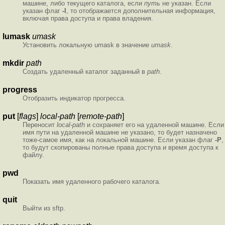
машине, либо текущего каталога, если
путь
не указан. Если
указан флаг
-l
, то отображается дополнительная информация,
включая права доступа и права владения.
lumask
umask
Установить локальную umask в значение
umask
.
mkdir
path
Создать удаленный каталог заданный в
path
.
progress
Отобразить индикатор прогресса.
put
[
flags
]
local-path
[
remote-path
]
Переносит
local-path
и сохраняет его на удаленной машине. Если
имя пути на удаленной машине не указано, то будет назначено
тоже-самое имя, как на локальной машине. Если указан флаг
-P
,
то будут скопированы полные права доступа и время доступа к
файлу.
pwd
Показать имя удаленного рабочего каталога.
quit
Выйти из sftp.