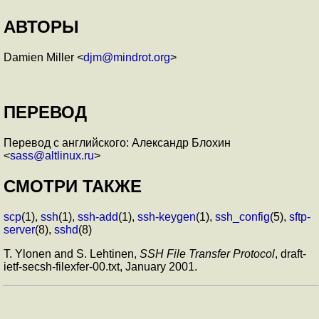
АВТОРЫ
Damien Miller <
djm@mindrot.org
>
ПЕРЕВОД
Перевод с английского: Александр Блохин
<
sass@altlinux.ru
>
СМОТРИ ТАКЖЕ
scp
(1),
ssh
(1),
ssh-add
(1),
ssh-keygen
(1),
ssh_config
(5),
sftp-
server
(8),
sshd
(8)
T. Ylonen and S. Lehtinen,
SSH File Transfer Protocol
, draft-
ietf-secsh-filexfer-00.txt, January 2001.