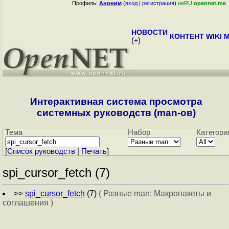
Профиль:
Аноним
(
вход
|
регистрация
)
неRU
opennet.me
НОВОСТИ
КОНТЕНТ
WIKI
M
(
+
)
Интерактивная система просмотра
системных руководств (man-ов)
Тема
Набор
Категори
[
Cписок руководств
|
Печать
]
spi_cursor_fetch (7)
>>
spi_cursor_fetch
(7)
( Разные man: Макропакеты и
соглашения )