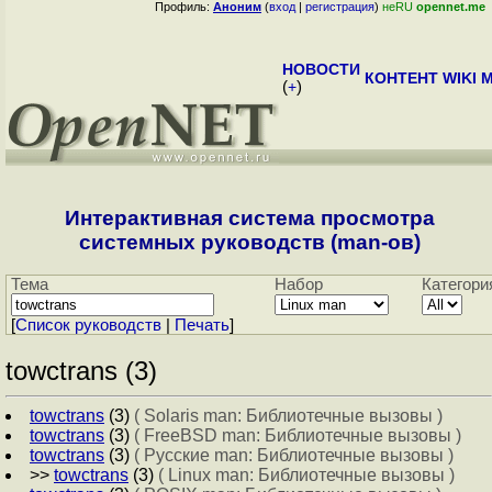
Профиль:
Аноним
(
вход
|
регистрация
)
неRU
opennet.me
НОВОСТИ
КОНТЕНТ
WIKI
M
(
+
)
Интерактивная система просмотра
системных руководств (man-ов)
Тема
Набор
Категори
[
Cписок руководств
|
Печать
]
towctrans (3)
towctrans
(3)
( Solaris man: Библиотечные вызовы )
towctrans
(3)
( FreeBSD man: Библиотечные вызовы )
towctrans
(3)
( Русские man: Библиотечные вызовы )
>>
towctrans
(3)
( Linux man: Библиотечные вызовы )