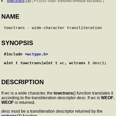
towctrans
(3)
( POSIX man: Библиотечные вызовы )
NAME
SYNOPSIS
#include <
wctype.h
>
wint_t towctrans(wint_t 
wc
, wctrans_t 
desc
);
DESCRIPTION
If
wc
is a wide character, the
towctrans
() function translates it
according to the transliteration descriptor
desc
. If
wc
is
WEOF
,
WEOF
is returned.
desc
must be a transliteration descriptor returned by the
wctrans
(3) function.