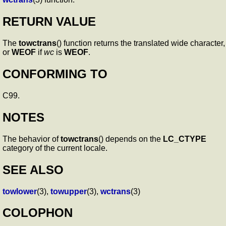
RETURN VALUE
The
towctrans
() function returns the translated wide character,
or
WEOF
if
wc
is
WEOF
.
CONFORMING TO
C99.
NOTES
The behavior of
towctrans
() depends on the
LC_CTYPE
category of the current locale.
SEE ALSO
towlower
(3),
towupper
(3),
wctrans
(3)
COLOPHON