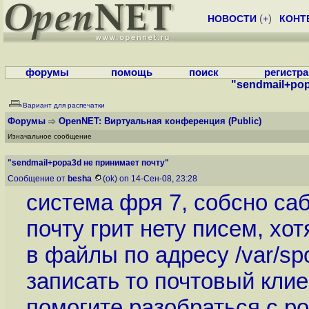
НОВОСТИ
(
+
)
КОНТ
форумы
помощь
поиск
регистр
"sendmail+po
Вариант для распечатки
Форумы
OpenNET: Виртуальная конференция
(Public)
Изначальное сообщение
"sendmail+popa3d не принимает почту"
Сообщение от
besha
(ok) on 14-Сен-08, 23:28
система фря 7, собсно са
почту грит нету писем, хот
в файлы по адресу /var/spo
записать то почтовый клие
помогите разобраться с p