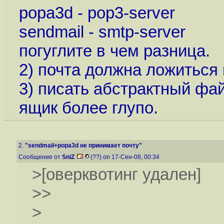
popa3d - pop3-server
sendmail - smtp-server
погуглите в чем разница.
2) почта должна ложиться 
3) писать абстрактный фа
ящик более глупо.
2.
"sendmail+popa3d не принимает почту"
Сообщение от
SniZ
(??) on 17-Сен-08, 00:34
>[оверквотинг удален]
>>
>