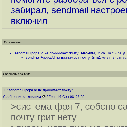
забирал, sendmail настроен
включил
Оглавление
sendmail+popa3d не принимает почту
,
Аноним
,
23:09 , 16-Сен-08, (1)
sendmail+popa3d не принимает почту
,
SniZ
,
00:34 , 17-Сен-08,
Сообщения по теме
1.
"sendmail+popa3d не принимает почту"
Сообщение от
Аноним
(??) on 16-Сен-08, 23:09
>система фря 7, собсно с
почту грит нету