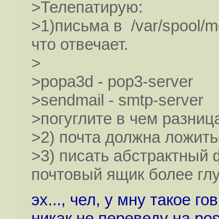
>Телепатирую:
>1)письма в /var/spool/m
что отвечает.
>
>popa3d - pop3-server
>sendmail - smtp-server
>погуглите в чем разниц
>2) почта должна ложитьс
>3) писать абстрактный 
почтовый ящик более глу
эх..., чел, у мну такое г
никак не переведу на pos