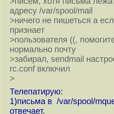
>писем, хотя письма лежат
адресу /var/spool/mail
>ничего не пишеться а есл
признает
>пользователя ((, помогит
нормально почту
>забирал, sendmail настро
rc.conf включил
>
Телепатирую:
1)письма в /var/spool/mqu
отвечает.