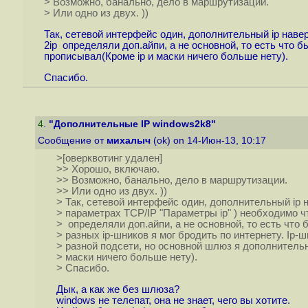
> Возможно, банально, дело в маршрутизации.
> Или одно из двух. ))
Так, сетевой интерфейс один, дополнительный ip наве
2ip определяли доп.айпи, а не основной, то есть что б
прописывал(Кроме ip и маски ничего больше нету).
Спасибо.
4
.
"Дополнительные IP windows2k8"
Сообщение от
михалыч
(ok) on 14-Июн-13, 10:17
>[оверквотинг удален]
>> Хорошо, включаю.
>> Возможно, банально, дело в маршрутизации.
>> Или одно из двух. ))
> Так, сетевой интерфейс один, дополнительный ip
> параметрах TCP/IP "Параметры ip" ) необходимо ч
> определяли доп.айпи, а не основной, то есть что 
> разных ip-шников я мог бродить по интернету. Ip-ш
> разной подсети, но основной шлюз я дополнительн
> маски ничего больше нету).
> Спасибо.
Дык, а как же без шлюза?
windows не телепат, она не знает, чего вы хотите.