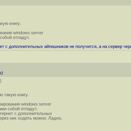
кую книгу.
вания windows server
собой отпадут.
нет с дополнительных айпишников не получится, а на сервер чер
:02
)
ю такую книгу.
рирования windows server
ми собой отпадут.
интернет с дополнительных
ерез них ходить можно. Ладно,