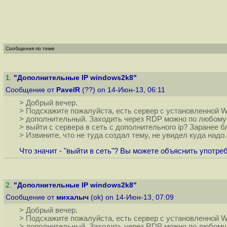
Сообщения по теме
1
.
"Дополнительные IP windows2k8"
Сообщение от
PavelR
(??) on 14-Июн-13, 06:11
> Добрый вечер.
> Подскажите пожалуйста, есть сервер с установленной Wi
> дополнительный. Заходить через RDP можно по любому 
> выйти с сервера в сеть с дополнительного ip? Заранее б
> Извините, что не туда создал тему, не увидел куда надо.
Что значит - "выйти в сеть"? Вы можете объяснить употр
2
.
"Дополнительные IP windows2k8"
Сообщение от
михалыч
(ok) on 14-Июн-13, 07:09
> Добрый вечер.
> Подскажите пожалуйста, есть сервер с установленной Wi
> дополнительный. Заходить через RDP можно по любому 