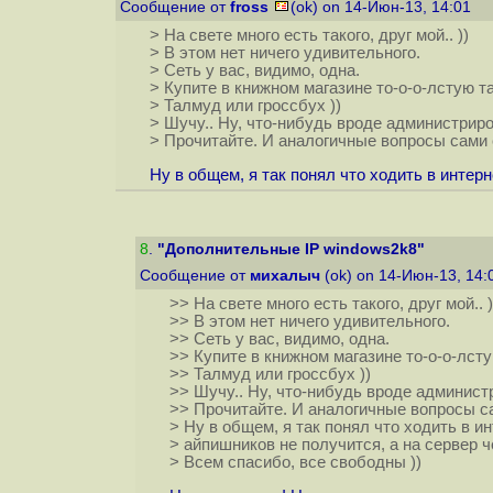
Сообщение от
fross
(ok) on 14-Июн-13, 14:01
> На свете много есть такого, друг мой.. ))
> В этом нет ничего удивительного.
> Сеть у вас, видимо, одна.
> Купите в книжном магазине то-о-о-лстую та
> Талмуд или гроссбух ))
> Шучу.. Ну, что-нибудь вроде администриро
> Прочитайте. И аналогичные вопросы сами 
Ну в общем, я так понял что ходить в интер
8
.
"Дополнительные IP windows2k8"
Сообщение от
михалыч
(ok) on 14-Июн-13, 14
>> На свете много есть такого, друг мой.. )
>> В этом нет ничего удивительного.
>> Сеть у вас, видимо, одна.
>> Купите в книжном магазине то-о-о-лсту
>> Талмуд или гроссбух ))
>> Шучу.. Ну, что-нибудь вроде админист
>> Прочитайте. И аналогичные вопросы са
> Ну в общем, я так понял что ходить в 
> айпишников не получится, а на сервер ч
> Всем спасибо, все свободны ))