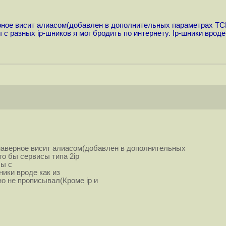
рное висит алиасом(добавлен в дополнительных параметрах TCP
ы с разных ip-шников я мог бродить по интернету. Ip-шники врод
 наверное висит алиасом(добавлен в дополнительных
то бы сервисы типа 2ip
бы с
ники вроде как из
о не прописывал(Кроме ip и