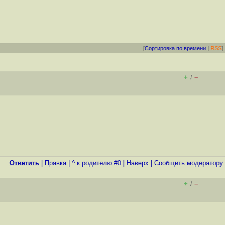
[
Сортировка по времени
|
RSS
]
+
–
/
Ответить
|
Правка
|
^ к родителю #0
|
Наверх
|
Cообщить модератору
+
–
/