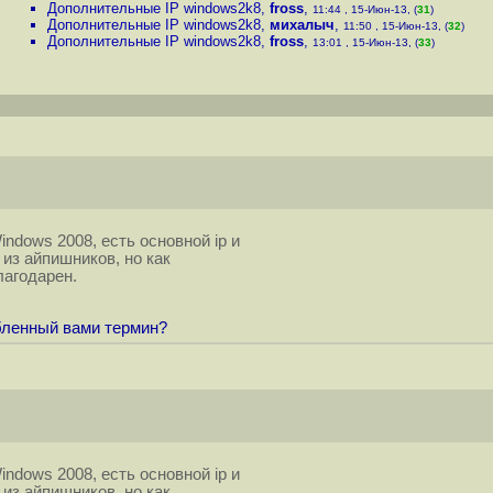
Дополнительные IP windows2k8
,
fross
,
11:44 , 15-Июн-13, (
31
)
Дополнительные IP windows2k8
,
михалыч
,
11:50 , 15-Июн-13, (
32
)
Дополнительные IP windows2k8
,
fross
,
13:01 , 15-Июн-13, (
33
)
ndows 2008, есть основной ip и
из айпишников, но как
лагодарен.
ебленный вами термин?
ndows 2008, есть основной ip и
из айпишников, но как