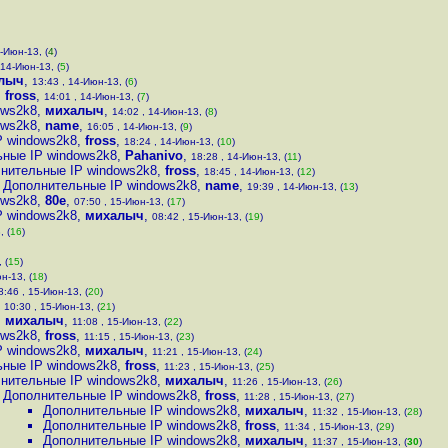
-Июн-13, (
4
)
 14-Июн-13, (
5
)
лыч
,
13:43 , 14-Июн-13, (
6
)
,
fross
,
14:01 , 14-Июн-13, (
7
)
ows2k8
,
михалыч
,
14:02 , 14-Июн-13, (
8
)
ows2k8
,
name
,
16:05 , 14-Июн-13, (
9
)
P windows2k8
,
fross
,
18:24 , 14-Июн-13, (
10
)
ные IP windows2k8
,
Pahanivo
,
18:28 , 14-Июн-13, (
11
)
нительные IP windows2k8
,
fross
,
18:45 , 14-Июн-13, (
12
)
Дополнительные IP windows2k8
,
name
,
19:39 , 14-Июн-13, (
13
)
ows2k8
,
80е
,
07:50 , 15-Июн-13, (
17
)
P windows2k8
,
михалыч
,
08:42 , 15-Июн-13, (
19
)
, (
16
)
 (
15
)
н-13, (
18
)
8:46 , 15-Июн-13, (
20
)
,
10:30 , 15-Июн-13, (
21
)
,
михалыч
,
11:08 , 15-Июн-13, (
22
)
ows2k8
,
fross
,
11:15 , 15-Июн-13, (
23
)
P windows2k8
,
михалыч
,
11:21 , 15-Июн-13, (
24
)
ные IP windows2k8
,
fross
,
11:23 , 15-Июн-13, (
25
)
нительные IP windows2k8
,
михалыч
,
11:26 , 15-Июн-13, (
26
)
Дополнительные IP windows2k8
,
fross
,
11:28 , 15-Июн-13, (
27
)
Дополнительные IP windows2k8
,
михалыч
,
11:32 , 15-Июн-13, (
28
)
Дополнительные IP windows2k8
,
fross
,
11:34 , 15-Июн-13, (
29
)
Дополнительные IP windows2k8
,
михалыч
,
11:37 , 15-Июн-13, (
30
)