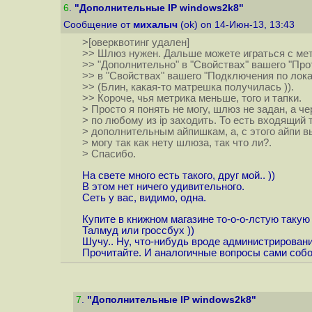
6
.
"Дополнительные IP windows2k8"
Сообщение от
михалыч
(ok) on 14-Июн-13, 13:43
>[оверквотинг удален]
>> Шлюз нужен. Дальше можете играться с мет
>> "Дополнительно" в "Свойствах" вашего "Про
>> в "Свойствах" вашего "Подключения по лока
>> (Блин, какая-то матрешка получилась )).
>> Короче, чья метрика меньше, того и тапки.
> Просто я понять не могу, шлюз не задан, а че
> по любому из ip заходить. То есть входящий 
> дополнительным айпишкам, а, с этого айпи вы
> могу так как нету шлюза, так что ли?.
> Спасибо.
На свете много есть такого, друг мой.. ))
В этом нет ничего удивительного.
Сеть у вас, видимо, одна.
Купите в книжном магазине то-о-о-лстую такую 
Талмуд или гроссбух ))
Шучу.. Ну, что-нибудь вроде администрировани
Прочитайте. И аналогичные вопросы сами собо
7
.
"Дополнительные IP windows2k8"