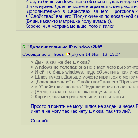
И ей, то бишь windows, надо объяснить, как и через 
Шлюз нужен. Дальше можете играться с метрикой в
"Дополнительно" в "Свойствах" вашего "Протокола 
в "Свойствах" вашего "Подключения по локальной с
(Блин, какая-то матрешка получилась )).
Короче, чья метрика меньше, того и тапки.
5
.
"Дополнительные IP windows2k8"
Сообщение от
fross
(ok) on 14-Июн-13, 13:04
> Дык, а как же без шлюза?
> windows не телепат, она не знает, чего вы хотите
> И ей, то бишь windows, надо объяснить, как и ч
> Шлюз нужен. Дальше можете играться с метрик
> "Дополнительно" в "Свойствах" вашего "Проток
> в "Свойствах" вашего "Подключения по локальн
> (Блин, какая-то матрешка получилась )).
> Короче, чья метрика меньше, того и тапки.
Просто я понять не могу, шлюз не задан, а через
инет я не могу так как нету шлюза, так что ли?.
Спасибо.