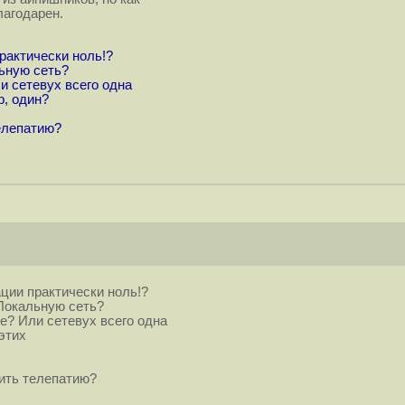
лагодарен.
рактически ноль!?
льную сеть?
и сетевух всего одна
p, один?
елепатию?
ции практически ноль!?
 Локальную сеть?
е? Или сетевух всего одна
этих
ить телепатию?