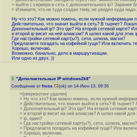
> выйти с сервера в сеть с дополнительного ip? Заранее б
> Извините, что не туда создал тему, не увидел куда надо.
Ну что это? Как можно помочь, если нужной информации п
Действительно, что значит выйти в сеть? В тырнет? Лока
Дополнительный ip? Это где? На второй сетевой карте? Ил
и второй ip висит на ней алиасом? А шлюз какой для этих i
Где настройки сетевой карт(ы?), сети, шлюза, маски?
Предлагаете погадать на кофейной гуще? Или включить т
Хорошо, включаю.
Возможно, банально, дело в маршрутизации.
Или одно из двух. ))
3
.
"Дополнительные IP windows2k8"
Сообщение от
fross
(ok) on 14-Июн-13, 09:35
>[оверквотинг удален]
> Ну что это? Как можно помочь, если нужной информа
> Действительно, что значит выйти в сеть? В тырнет?
> Дополнительный ip? Это где? На второй сетевой карт
> и второй ip висит на ней алиасом? А шлюз какой для 
> ip, один?
> Где настройки сетевой карт(ы?), сети, шлюза, маски?
> Предлагаете погадать на кофейной гуще? Или включ
> Хорошо, включаю.