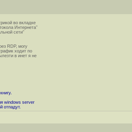
рикой во вкладке
токола Интернета"
льной сети"
рез RDP, могу
трафик ходит по
лезти в инет я не
книгу.
я windows server
й отпадут.