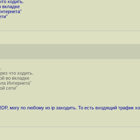
что ходить.
о вкладке
Интернета"
ети"
.
ерез что ходить.
ой во вкладке
ола Интернета"
ой сети"
 RDP, могу по любому из ip заходить. То есть входящий трафик х