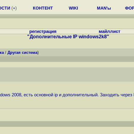
ОСТИ
(
+
)
КОНТЕНТ
WIKI
MAN'ы
ФО
регистрация
майллист
"Дополнительные IP windows2k8"
ка
/
Другая система
)
dows 2008, есть основной ip и дополнительный. Заходить через