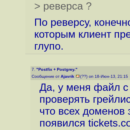
> реверса ?
По реверсу, конечно
которым клиент пр
глупо.
7.
"Postfix + Postgrey."
Сообщение от
Ajavrik
(??) on 18-Июн-13, 21:15
Да, у меня файл 
проверять грейлис
что всех доменов з
появился tickets.c