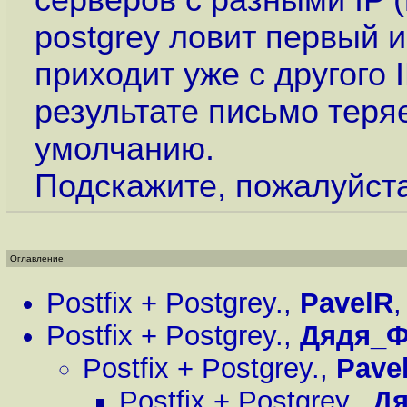
серверов с разными IP (
postgrey ловит первый и
приходит уже с другого I
результате письмо теряе
умолчанию.
Подскажите, пожалуйста,
Оглавление
Postfix + Postgrey.
,
PavelR
Postfix + Postgrey.
,
Дядя_Ф
Postfix + Postgrey.
,
Pave
Postfix + Postgrey.
,
Д