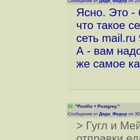
Сообщение от
Дядя_Федор
on 20
Ясно. Это -
что такое с
сеть mail.ru
А - вам над
же самое ка
22
.
"Postfix + Postgrey."
Сообщение от
Дядя_Федор
on 30
> Гугл и М
отправки ед