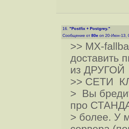
16.
"Postfix + Postgrey."
Сообщение от
80е
on 20-Июн-13, 
>> MX-fallb
доставить 
из ДРУГОЙ
>> СЕТИ КЛ
> Вы бредит
про СТАНДА
> более. У 