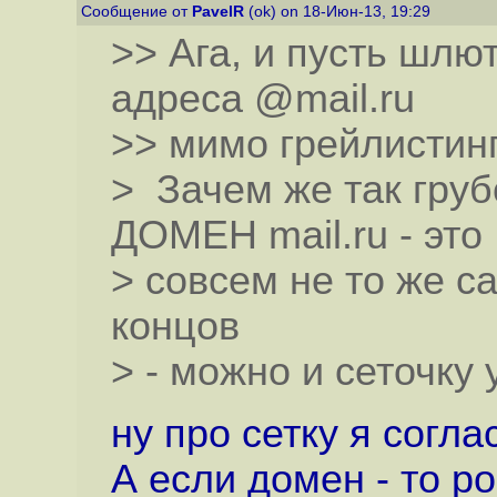
Сообщение от
PavelR
(ok) on 18-Июн-13, 19:29
>> Ага, и пусть шлют
адреса @mail.ru
>> мимо грейлистинг
> Зачем же так груб
ДОМЕН mail.ru - это
> совсем не то же са
концов
> - можно и сеточку
ну про сетку я соглас
А если домен - то p