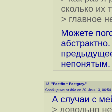
сколько их 
> главное н
Можете пого
абстрактно.
предыдущее
непонятым.
13.
"Postfix + Postgrey."
Сообщение от
80е
on 20-Июн-13, 06:54
А случаи с мей
> довольно н