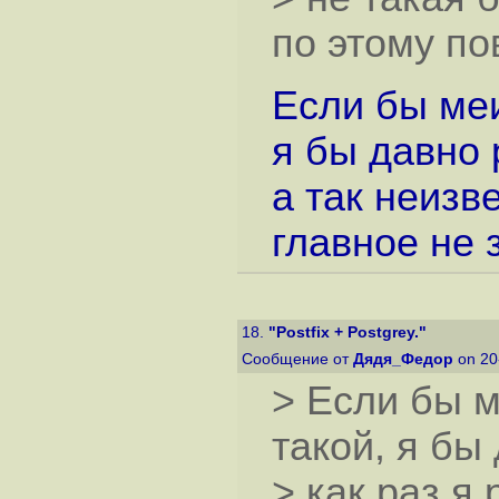
по этому по
Если бы меи
я бы давно 
а так неизв
главное не 
18.
"Postfix + Postgrey."
Сообщение от
Дядя_Федор
on 20
> Если бы 
такой, я бы
> как раз я