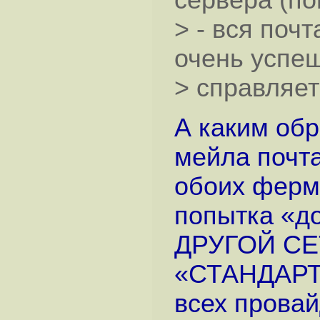
сервера (по
> - вся почт
очень успеш
> справляет
А каким обр
мейла почта
обоих ферма
попытка «до
ДРУГОЙ СЕТ
«СТАНДАРТ»
всех провай