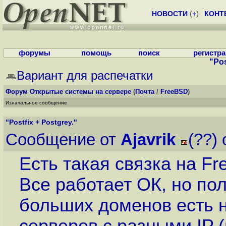
НОВОСТИ
(
+
)
КОНТ
форумы
помощь
поиск
регистр
"Pos
Вариант для распечатки
Форум
Открытые системы на сервере
(
Почта
/
FreeBSD
)
Изначальное сообщение
"Postfix + Postgrey."
Сообщение от
Ajavrik
(??)
Есть такая связка на Fre
Все работает ОК, но пол
больших доменов есть 