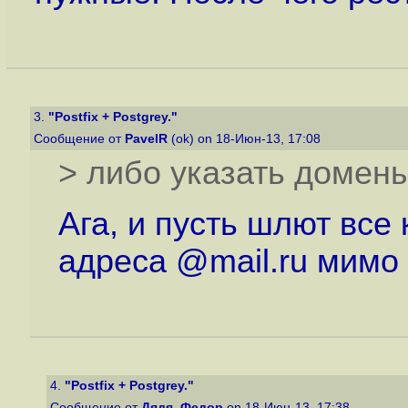
3.
"Postfix + Postgrey."
Сообщение от
PavelR
(ok) on 18-Июн-13, 17:08
> либо указать домен
Ага, и пусть шлют все 
адреса @mail.ru мимо 
4.
"Postfix + Postgrey."
Сообщение от
Дядя_Федор
on 18-Июн-13, 17:38