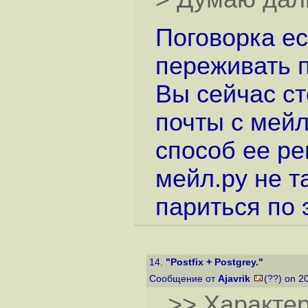
Поговорка ес
переживать п
Вы сейчас с
почты с мей
способ ее ре
мейл.ру не т
париться по 
14.
"Postfix + Postgrey."
Сообщение от
Ajavrik
(??) on 2
>> Характер