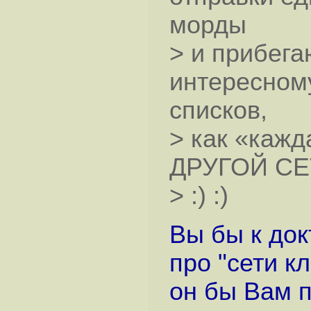
морды
> и прибега
интересном
списков,
> как «кажд
ДРУГОЙ СЕТ
> :) :)
Вы бы к док
про "сети к
он бы Вам п