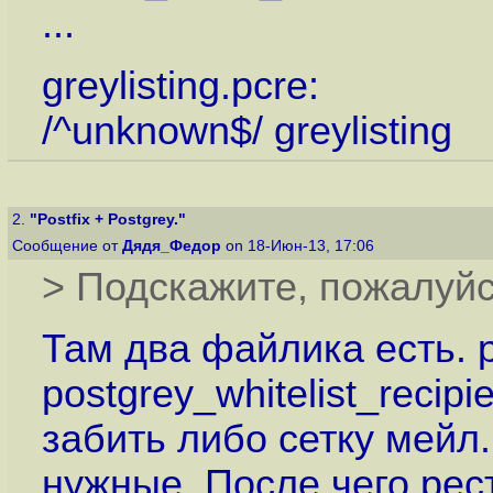
...
greylisting.pcre:
/^unknown$/ greylisting
2.
"Postfix + Postgrey."
Сообщение от
Дядя_Федор
on 18-Июн-13, 17:06
> Подскажите, пожалуйст
Там два файлика есть. po
postgrey_whitelist_recip
забить либо сетку мейл.
нужные. После чего рес