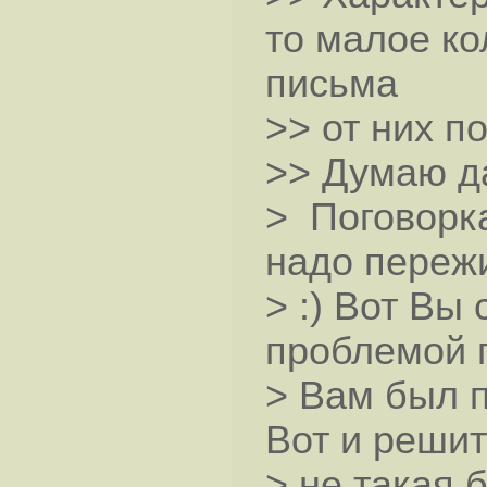
то малое ко
письма
>> от них п
>> Думаю д
> Поговорка
надо пережи
> :) Вот Вы
проблемой п
> Вам был 
Вот и решит
> не такая 