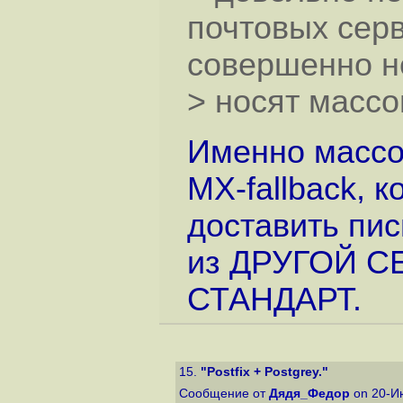
почтовых серв
совершенно н
> носят массо
Именно массо
MX-fallback, 
доставить пи
из ДРУГОЙ С
СТАНДАРТ.
15.
"Postfix + Postgrey."
Сообщение от
Дядя_Федор
on 20-И