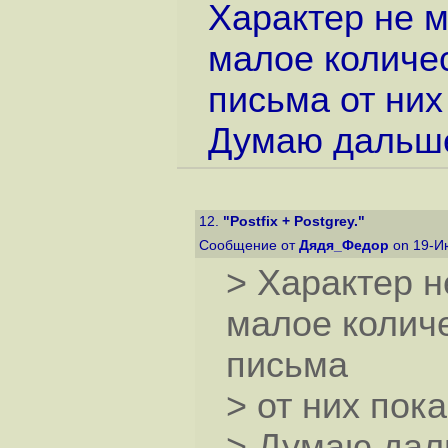
Характер не м
малое количес
письма от них
Думаю дальш
12.
"Postfix + Postgrey."
Сообщение от
Дядя_Федор
on 19-И
> Характер н
малое количе
письма
> от них пок
> Думаю дал