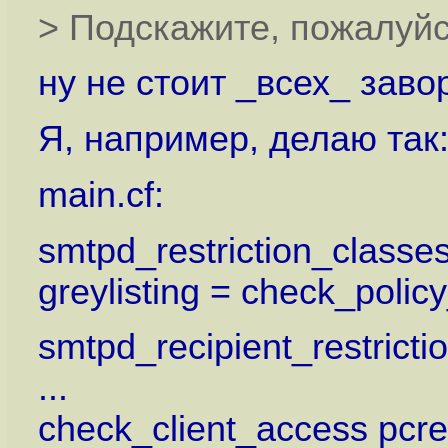
> Подскажите, пожалуйст
ну не стоит _всех_ заво
Я, например, делаю так
main.cf:
smtpd_restriction_classes
greylisting = check_polic
smtpd_recipient_restricti
...
check_client_access pcre:/