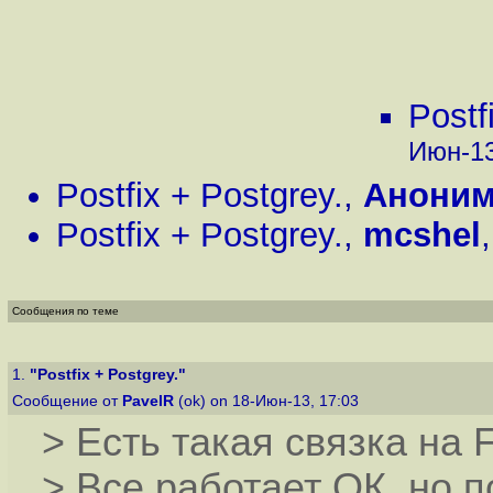
Postf
Июн-13
Postfix + Postgrey.
,
Аноним
Postfix + Postgrey.
,
mcshel
Сообщения по теме
1.
"Postfix + Postgrey."
Сообщение от
PavelR
(ok) on 18-Июн-13, 17:03
> Есть такая связка на F
> Все работает ОК, но п