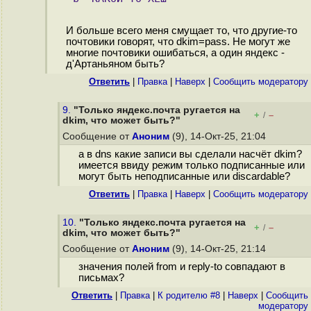
И больше всего меня смущает то, что другие-то
почтовики говорят, что dkim=pass. Не могут же
многие почтовики ошибаться, а один яндекс -
д'Артаньяном быть?
Ответить
|
Правка
|
Наверх
|
Cообщить модератору
9.
"Только яндекс.почта ругается на
+
–
/
dkim, что может быть?"
Сообщение от
Аноним
(9), 14-Окт-25, 21:04
а в dns какие записи вы сделали насчёт dkim?
имеется ввиду режим только подписанные или
могут быть неподписанные или discardable?
Ответить
|
Правка
|
Наверх
|
Cообщить модератору
10.
"Только яндекс.почта ругается на
+
–
/
dkim, что может быть?"
Сообщение от
Аноним
(9), 14-Окт-25, 21:14
значения полей from и reply-to совпадают в
письмах?
Ответить
|
Правка
|
К родителю #8
|
Наверх
|
Cообщить
модератору