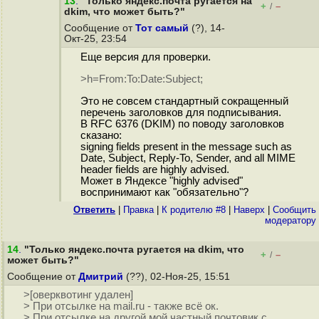
13
.
"Только яндекс.почта ругается на
+
–
/
dkim, что может быть?"
Сообщение от
Тот самый
(?), 14-
Окт-25, 23:54
Еще версия для проверки.
>h=From:To:Date:Subject;
Это не совсем стандартный сокращенный
перечень заголовков для подписывания.
В RFC 6376 (DKIM) по поводу заголовков
сказано:
signing fields present in the message such as
Date, Subject, Reply-To, Sender, and all MIME
header fields are highly advised.
Может в Яндексе "highly advised"
воспринимают как "обязательно"?
Ответить
|
Правка
|
К родителю #8
|
Наверх
|
Cообщить
модератору
14
.
"Только яндекс.почта ругается на dkim, что
+
–
/
может быть?"
Сообщение от
Дмитрий
(??), 02-Ноя-25, 15:51
>[оверквотинг удален]
> При отсылке на mail.ru - также всё ок.
> При отсылке на другой мой частный почтовик с