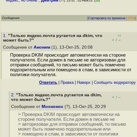
яндекс, но очень
,
Дмитрий
(??), 15:51 , 02-Ноя-25, (
14
)
Сообщения
[
Сортировка по времени
|
RSS
]
1.
"Только яндекс.почта ругается на dkim, что
+1
+
–
может быть?"
/
Сообщение от
Аноним
(1), 13-Окт-25, 20:08
Проверка DKIM происходит автоматически на стороне
получателя. Если домен в письме не авторизован для
отправки сообщений, то письмо может быть помечено
подозрительным или помещено в спам, в зависимости от
политики получателя.
Ответить
|
Правка
|
Наверх
|
Cообщить модератору
2.
"Только яндекс.почта ругается на dkim,
+
–
/
что может быть?"
Сообщение от
Мохнонос
(?), 13-Окт-25, 20:29
> Проверка DKIM происходит автоматически на
стороне получателя. Если домен в письме не
> авторизован для отправки сообщений, то письмо
может быть помечено подозрительным или
> помещено в спам, в зависимости от политики