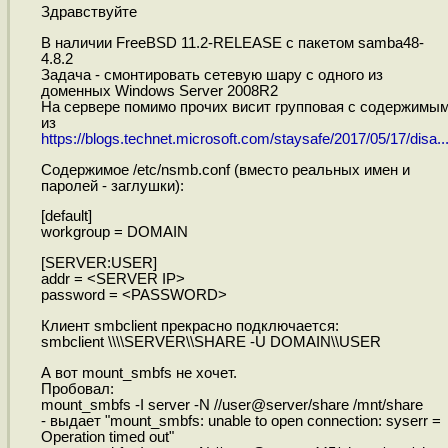
Здравствуйте
В наличии FreeBSD 11.2-RELEASE с пакетом samba48-
4.8.2
Задача - смонтировать сетевую шару с одного из
доменных Windows Server 2008R2
На сервере помимо прочих висит групповая с содержимы
из
https://blogs.technet.microsoft.com/staysafe/2017/05/17/disa..
Содержимое /etc/nsmb.conf (вместо реальных имен и
паролей - заглушки):
[default]
workgroup = DOMAIN
[SERVER:USER]
addr = <SERVER IP>
password = <PASSWORD>
Клиент smbclient прекрасно подключается:
smbclient \\\\SERVER\\SHARE -U DOMAIN\\USER
А вот mount_smbfs не хочет.
Пробовал:
mount_smbfs -I server -N //user@server/share /mnt/share
- выдает "mount_smbfs: unable to open connection: syserr =
Operation timed out"