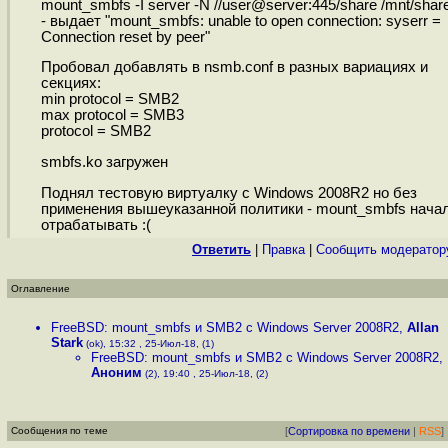
mount_smbfs -I server -N //user@server:445/share /mnt/shar
- выдает "mount_smbfs: unable to open connection: syserr =
Connection reset by peer"
Пробовал добавлять в nsmb.conf в разных вариациях и
секциях:
min protocol = SMB2
max protocol = SMB3
protocol = SMB2
smbfs.ko загружен
Поднял тестовую виртуалку с Windows 2008R2 но без
применения вышеуказанной политики - mount_smbfs нача
отрабатывать :(
Ответить
|
Правка
|
Cообщить модератор
Оглавление
FreeBSD: mount_smbfs и SMB2 с Windows Server 2008R2
,
Allan
Stark
(ok), 15:32 , 25-Июл-18, (1)
FreeBSD: mount_smbfs и SMB2 с Windows Server 2008R2
,
Аноним
(2), 19:40 , 25-Июл-18, (2)
Сообщения по теме
[
Сортировка по времени
|
RSS
]