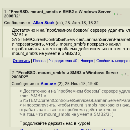
1.
"FreeBSD: mount_smbfs и SMB2 с Windows Server
+
–
/
2008R2"
Сообщение от
Allan Stark
(ok), 25-Июл-18, 15:32
Достаточно и на "проблемном боевом" сервере удалить к
SMB1 в
SYSTEM\CurrentControlSet\Services\LanmanServer\Paramet
и перезагрузить, чтобы mount_smbfs прекрасно начал
отрабатывать. так что проблема действительно в том, что
mount_smbfs не умеет в SMB2/3 :(
Ответить
|
Правка
|
^ к родителю #0
|
Наверх
|
Cообщить модерат
2.
"FreeBSD: mount_smbfs и SMB2 с Windows Server
+
–
/
2008R2"
Сообщение от
Аноним
(2), 25-Июл-18, 19:40
> Достаточно и на "проблемном боевом" сервере удал
ключ SMB1 в
SYSTEM\CurrentControlSet\Services\LanmanServer\Par
> и перезагрузить, чтобы mount_smbfs прекрасно нача
отрабатывать. так что проблема действительно
> в том, что mount_smbfs не умеет в SMB2/3 :(
Продолжайте держать нас в курсе!