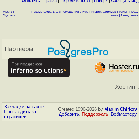
Ответить
|
Правка
|
^ к родителю #1
|
Наверх
|
Cообщить мод
Архив
|
Рекомендовать для помещения в FAQ
|
Индекс форумов
|
Темы
|
Пред.
Удалить
тема
|
След. тема
Партнёры:
Хостинг:
Закладки на сайте
Created 1996-2026 by
Maxim Chirkov
Проследить за
Добавить
,
Поддержать
,
Вебмастеру
страницей