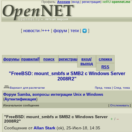
Профиль:
Аноним
(
вход
|
регистрация
)
неRU
opennet.me
[
новости
/
+++
|
форум
|
теги
|
]
форумы
правила/FAQ
поиск
регистрация
вход/
слежка
выход
RSS
"FreeBSD: mount_smbfs и SMB2 с Windows Server
2008R2"
Вариант для распечатки
Пред. тема
|
След. тема
Форум
Samba, вопросы интеграции Unix и Windows
(
Аутентификация
)
Изначальное сообщение
[
Отслеживать
]
"FreeBSD: mount_smbfs и SMB2 с Windows Server
+
–
/
2008R2"
Сообщение от
Allan Stark
(ok), 25-Июл-18, 14:35