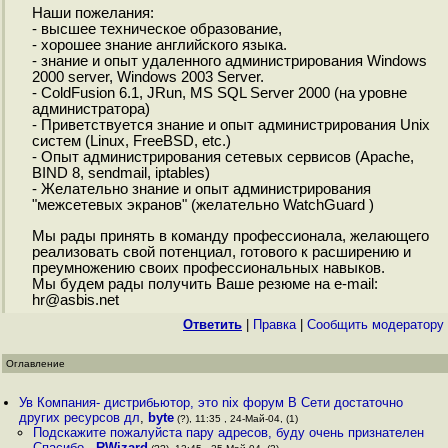
Наши пожелания:
- высшее техническое образование,
- хорошее знание английского языка.
- знание и опыт удаленного администрирования Windows
2000 server, Windows 2003 Server.
- ColdFusion 6.1, JRun, MS SQL Server 2000 (на уровне
администратора)
- Приветствуется знание и опыт администрирования Unix
систем (Linux, FreeBSD, etc.)
- Опыт администрирования сетевых сервисов (Apache,
BIND 8, sendmail, iptables)
- Желательно знание и опыт администрирования
"межсетевых экранов" (желательно WatchGuard )
Мы рады принять в команду профессионала, желающего
реализовать свой потенциал, готового к расширению и
преумножению своих профессиональных навыков.
Мы будем рады получить Ваше резюме на e-mail:
hr@asbis.net
Ответить
|
Правка
|
Cообщить модератору
Оглавление
Ув Компания- дистрибьютор, это nix форум В Сети достаточно
других ресурсов дл
,
byte
(?), 11:35 , 24-Май-04, (1)
Подскажите пожалуйста пару адресов, буду очень признателен
Спасибо,
,
RWizard