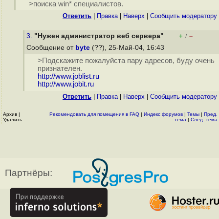
>поиска win* специалистов.
Ответить
|
Правка
|
Наверх
|
Cообщить модератору
3.
"Нужен администратор веб сервера"
+
–
/
Сообщение от
byte
(??), 25-Май-04, 16:43
>Подскажите пожалуйста пару адресов, буду очень
признателен.
http://www.joblist.ru
http://www.jobit.ru
Ответить
|
Правка
|
Наверх
|
Cообщить модератору
Архив
|
Рекомендовать для помещения в FAQ
|
Индекс форумов
|
Темы
|
Пред.
Удалить
тема
|
След. тема
Партнёры: