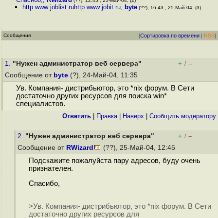
(??), 12:45 , 25-Май-04, (2)
http www joblist ruhttp www jobit ru
,
byte
(??), 16:43 , 25-Май-04, (3)
Сообщения
[
Сортировка по времени
|
RSS
]
1.
"Нужен администратор веб сервера"
+
–
/
Сообщение от
byte
(?), 24-Май-04, 11:35
Ув. Компания- дистрибьютор, это *nix форум. В Сети
достаточно других ресурсов для поиска win*
специалистов.
Ответить
|
Правка
|
Наверх
|
Cообщить модератору
2.
"Нужен администратор веб сервера"
+
–
/
Сообщение от
RWizard
(??), 25-Май-04, 12:45
Подскажите пожалуйста пару адресов, буду очень
признателен.
Спасибо,
>Ув. Компания- дистрибьютор, это *nix форум. В Сети
достаточно других ресурсов для