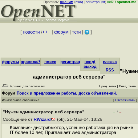
Профиль:
Аноним
(
вход
|
регистрация
)
неRU
opennet.me
[
новости
/
+++
|
форум
|
теги
|
]
форумы
правила/FAQ
поиск
регистрация
вход/
слежка
выход
RSS
"Нужен
администратор веб сервера"
Вариант для распечатки
Пред. тема
|
След. тема
Форум
Поиск и предложение работы, доска объявлений.
Изначальное сообщение
[
Отслеживать
]
"Нужен администратор веб сервера"
+
–
/
Сообщение от
RWizard
(ok), 21-Май-04, 18:26
Компания- дистрибьютор, успешно работающая на рынке
IT более 10 лет, Приглашает web администратора