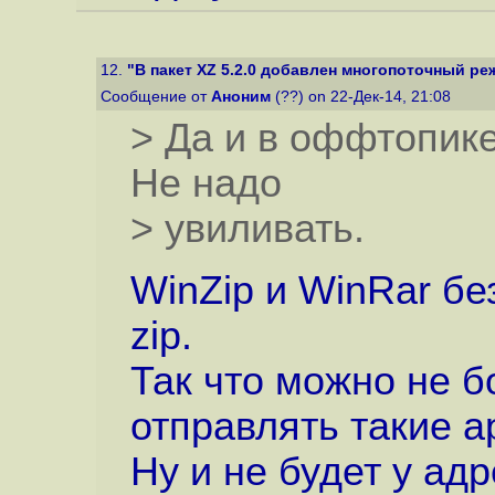
12.
"В пакет XZ 5.2.0 добавлен многопоточный р
Сообщение от
Аноним
(??) on 22-Дек-14, 21:08
> Да и в оффтопике 
Не надо
> увиливать.
WinZip и WinRar бе
zip.
Так что можно не б
отправлять такие а
Ну и не будет у ад