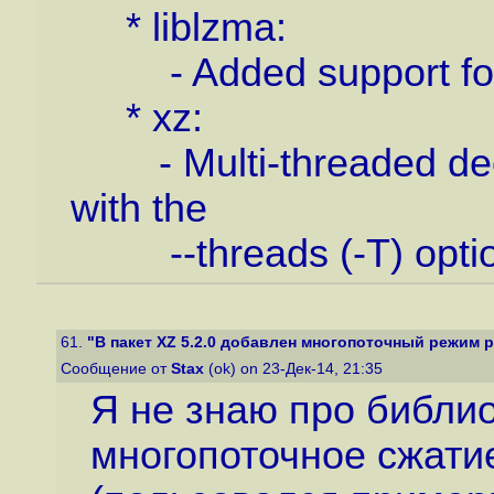
* liblzma:
- Added support for m
* xz:
- Multi-threaded dec
with the
--threads (-T) optio
61.
"В пакет XZ 5.2.0 добавлен многопоточный режим 
Сообщение от
Stax
(ok) on 23-Дек-14, 21:35
Я не знаю про библиот
многопоточное сжати