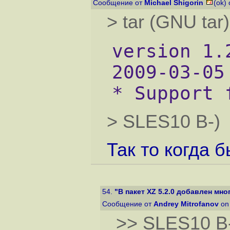
Сообщение от
Michael Shigorin
(ok)
> tar (GNU tar
version 1.
2009-03-05
* Support 
> SLES10 B-)
Так то когда б
54.
"В пакет XZ 5.2.0 добавлен м
Сообщение от
Andrey Mitrofanov
on 
>> SLES10 B