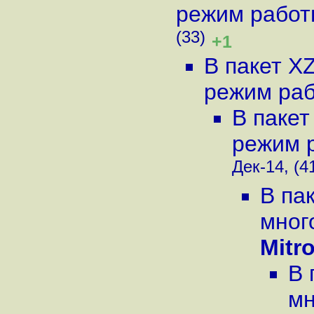
режим рабо
(33)
+1
В пакет X
режим ра
В пакет
режим 
Дек-14, (4
В па
мног
Mitr
В 
мн