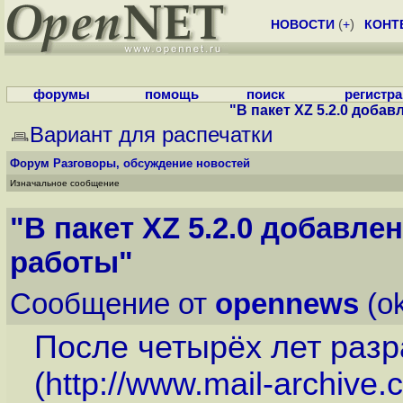
НОВОСТИ
(
+
)
КОНТ
форумы
помощь
поиск
регистр
"В пакет XZ 5.2.0 доб
Вариант для распечатки
Форум
Разговоры, обсуждение новостей
Изначальное сообщение
"В пакет XZ 5.2.0 добавл
работы"
Сообщение от
opennews
(ok
После четырёх лет разр
(
http://www.mail-archive.