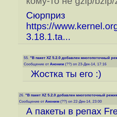
кому-то не gzip/bzip/z
Сюрприз
https://www.kernel.org
3.18.1.ta...
55.
"В пакет XZ 5.2.0 добавлен многопоточный р
Сообщение от
Аноним
(??) on 23-Дек-14, 17:16
Жостка ты его :)
26.
"В пакет XZ 5.2.0 добавлен многопоточный режи
Сообщение от
Аноним
(??) on 22-Дек-14, 23:00
А пакеты в репах F