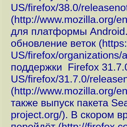
US/firefox/38.0/releaseno
(
http://www.mozilla.org/e
для платформы Android
обновление веток (
https
US/firefox/organizations/a
поддержки Firefox 31.7.0
US/firefox/31.7.0/release
(
http://www.mozilla.org/e
также выпуск пакета Se
project.org
/). В скором 
перейдёт (
http://firefox