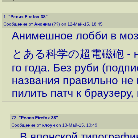
1.
"Релиз Firefox 38"
Сообщение от
Аноним
(??) on 12-Май-15, 18:45
Анимешное лобби в моз
とある科学の超電磁砲 - назва
го года. Без руби (подп
названия правильно не 
пилить патч к браузеру,
72.
"Релиз Firefox 38"
Сообщение от
клоун
on 13-Май-15, 10:49
В японской типографи