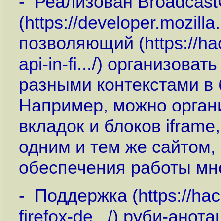
- Реализован Broadcast
(
https://developer.mozill
позволяющий (
https://h
api-in-fi...
/) организоват
разными контекстами в 
Например, можно органи
вкладок и блоков iframe
одним и тем же сайтом,
обеспечения работы мн
- Поддержка (
https://ha
firefox-de...
/) руби-анота