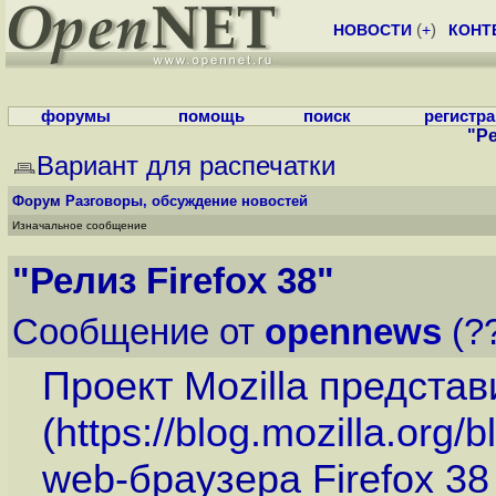
НОВОСТИ
(
+
)
КОНТ
форумы
помощь
поиск
регистр
"Ре
Вариант для распечатки
Форум
Разговоры, обсуждение новостей
Изначальное сообщение
"Релиз Firefox 38"
Сообщение от
opennews
(??
Проект Mozilla представ
(
https://blog.mozilla.org/
web-браузера Firefox 38 