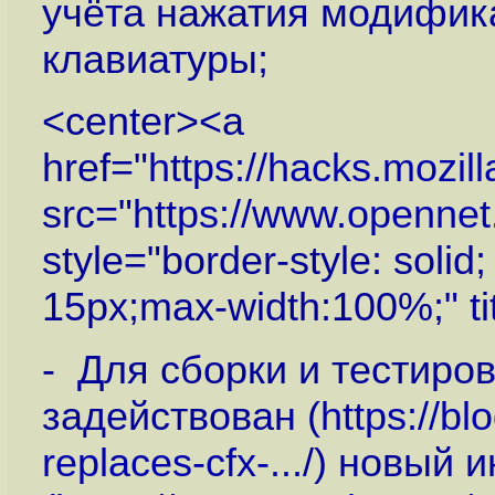
учёта нажатия модифик
клавиатуры;
<center><a
href="
https://hacks.mozil
src="
https://www.openne
style="border-style: solid
15px;max-width:100%;" ti
- Для сборки и тестиро
задействован (
https://b
replaces-cfx-...
/) новый 