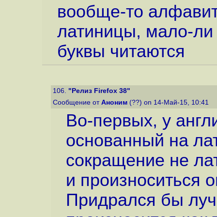
вообще-то алфавит 
латиницы, мало-ли
буквы читаются
106.
"Релиз Firefox 38"
Сообщение от
Аноним
(??) on 14-Май-15, 10:41
Во-первых, у англ
основанный на лат
сокращение не лат
и произноситься о
Придрался бы лучш