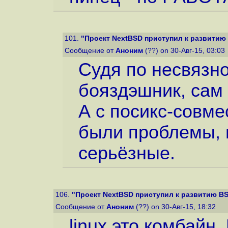
101.
"Проект NextBSD приступил к развитию 
Сообщение от
Аноним
(??) on 30-Авг-15, 03:03
Судя по несвязно
бояздэшник, сам
А с посикс-совме
были проблемы, 
серьёзные.
106.
"Проект NextBSD приступил к развитию BS
Сообщение от
Аноним
(??) on 30-Авг-15, 18:32
linux это комбайн.