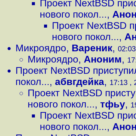
Проект NextBSD при
нового покол...
,
Ано
Проект NextBSD п
нового покол...
,
А
Микроядро
,
Вареник
,
02:03
Микроядро
,
Аноним
,
17
Проект NextBSD приступи
покол...
,
абвгдейка
,
17:13 , 
Проект NextBSD присту
нового покол...
,
тфьу
,
1
Проект NextBSD при
нового покол...
,
Ано