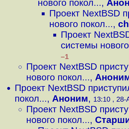
нового покол...
,
Ано
Проект NextBSD п
нового покол...
,
ch
Проект NextBSD
системы нового 
–1
Проект NextBSD присту
нового покол...
,
Анони
Проект NextBSD приступи
покол...
,
Аноним
,
13:10 , 28-
Проект NextBSD присту
нового покол...
,
Старши