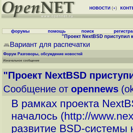
НОВОСТИ
(
+
)
КОНТ
форумы
помощь
поиск
регистр
"Проект NextBSD приступил к
Вариант для распечатки
Форум
Разговоры, обсуждение новостей
Изначальное сообщение
"Проект NextBSD приступи
Сообщение от
opennews
(ok
В рамках проекта NextB
началось (
http://www.nex
развитие BSD-системы н