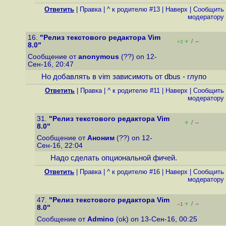
Ответить
|
Правка
|
^ к родителю #13
|
Наверх
|
Cообщить
модератору
16.
"Релиз текстового редактора Vim
+
–
/
+3
8.0"
Сообщение от
anonymous
(??) on 12-
Сен-16, 20:47
Но добавлять в vim зависимоть от dbus - глупо
Ответить
|
Правка
|
^ к родителю #11
|
Наверх
|
Cообщить
модератору
31.
"Релиз текстового редактора Vim
+
–
/
8.0"
Сообщение от
Аноним
(??) on 12-
Сен-16, 22:04
Надо сделать опциональной фичей.
Ответить
|
Правка
|
^ к родителю #16
|
Наверх
|
Cообщить
модератору
47.
"Релиз текстового редактора Vim
+
–
/
–1
8.0"
Сообщение от
Admino
(ok) on 13-Сен-16, 00:25