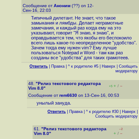
Сообщение от
Аноним
(??) on 12-
Сен-16, 22:03
Типичный дилетант. Не знает, что такое
замыкания и лямбды. Делает неграмотные
замечания, и каждый раз когда ему на это
указывают, говорит "Я знаю, я знаю", и
оправдывается тем, что якобы его беспокоило
всего лишь какое-то неопределенное "удобство".
Зачем тогда ему нужен vim? Ему лучше
пользоваться Notepad и Word - там как раз
созданы все "удобства" для таких грамотеев.
Ответить
|
Правка
|
^ к родителю #5
|
Наверх
|
Cообщить
модератору
48.
"Релиз текстового редактора
+
–
/
+5
Vim 8.0"
Сообщение от
rem6630
on 13-Сен-16, 00:53
унылый зануда.
Ответить
|
Правка
|
^ к родителю #30
|
Наверх
|
Cообщить модератору
61.
"Релиз текстового редактора
–2
+
–
Vim 8.0"
/