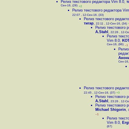
Релиз текстового редактора Vim 8.0
,
т
Сен-16, (28)
+2
Релиз текстового редактора Vim
22:07 , 12-Сен-16, (33)
Релиз текстового редакто
тигар
,
22:11 , 12-Сен-16, (34)
Релиз текстового р
A.Stahl
,
22:26 , 12-Се
Релиз текст
Vim 8.0
,
KOT
Сен-16, (96)
–1
Релиз
редак
Анон
Сен-16,
Релиз текстового редакто
22:45 , 12-Сен-16, (37)
+3
Релиз текстового р
A.Stahl
,
23:26 , 12-Се
Релиз текстового р
Michael Shigorin
,
–1
Релиз текст
Vim 8.0
,
Ergi
(67)