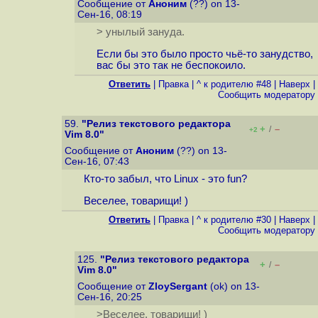
Сообщение от
Аноним
(??) on 13-
Сен-16, 08:19
> унылый зануда.
Если бы это было просто чьё-то занудство,
вас бы это так не беспокоило.
Ответить
|
Правка
|
^ к родителю #48
|
Наверх
|
Cообщить модератору
59.
"Релиз текстового редактора
+
–
/
+2
Vim 8.0"
Сообщение от
Аноним
(??) on 13-
Сен-16, 07:43
Кто-то забыл, что Linux - это fun?
Веселее, товарищи! )
Ответить
|
Правка
|
^ к родителю #30
|
Наверх
|
Cообщить модератору
125.
"Релиз текстового редактора
+
–
/
Vim 8.0"
Сообщение от
ZloySergant
(ok) on 13-
Сен-16, 20:25
>Веселее, товарищи! )