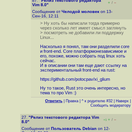
87.
"Релиз текстового редактора
+
–
/
Vim 8.0"
Сообщение от
Челодой моловек
on 13-
Сен-16, 12:11
> Ну хоть бы написали тогда примерно
через сколько лет имеет смысл заглянуть
> посмотреть не добавили ли поддержку
Linux...
Насколько я понял, там они разделили core
и front-end. Core платформонезависимое и
его, похоже, можно собрать под linux хоть
сейчас.
И в описании они там еще дают ссылку на
экспериментальный front-end на rust:
https://github.com/potocpav/xi_glium
Ну то такое, Rust это очень интересно, но
тема то про Vim :)
Ответить
|
Правка
|
^ к родителю #32
|
Наверх
|
Cообщить модератору
27.
"Релиз текстового редактора Vim
+
–
/
+1
8.0"
Сообщение от
Пользователь Debian
on 12-