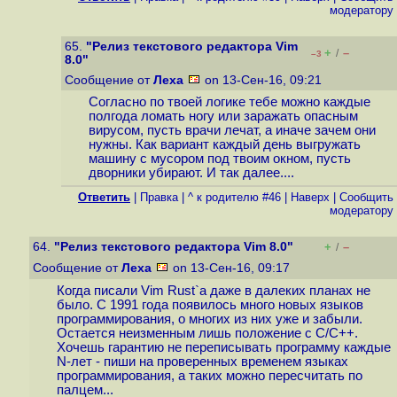
модератору
65.
"Релиз текстового редактора Vim
+
–
/
–3
8.0"
Сообщение от
Леха
on 13-Сен-16, 09:21
Согласно по твоей логике тебе можно каждые
полгода ломать ногу или заражать опасным
вирусом, пусть врачи лечат, а иначе зачем они
нужны. Как вариант каждый день выгружать
машину с мусором под твоим окном, пусть
дворники убирают. И так далее....
Ответить
|
Правка
|
^ к родителю #46
|
Наверх
|
Cообщить
модератору
64.
"Релиз текстового редактора Vim 8.0"
+
–
/
Сообщение от
Леха
on 13-Сен-16, 09:17
Когда писали Vim Rust`а даже в далеких планах не
было. С 1991 года появилось много новых языков
программирования, о многих из них уже и забыли.
Остается неизменным лишь положение с C/C++.
Хочешь гарантию не переписывать программу каждые
N-лет - пиши на проверенных временем языках
программирования, а таких можно пересчитать по
палцем...