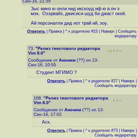
Сен-16, 21:39
Зыс минз ю онли нид икскоуд иф ю а он э
мэк. Озэрвайз, джисиси шуд би джаст окей.
Ай персоналли дид нот трай ий, зоу.
Ответить
|
Правка
|
^ к родителю #15
|
Наверх
|
Cообщить
модератору
73.
"Релиз текстового редактора
+
–
/
+2
Vim 8.0"
Сообщение от
Аноним
(??) on 13-
Сен-16, 10:55
Студент МГИМО ?
Ответить
|
Правка
|
^ к родителю #27
|
Наверх
|
Cообщить модератору
108.
"Релиз текстового редактора
+
–
/
Vim 8.0"
Сообщение от
Аноним
(??) on 13-
Сен-16, 17:02
Аск.
Ответить
|
Правка
|
^ к родителю #73
|
Наверх
|
Cообщить модератору