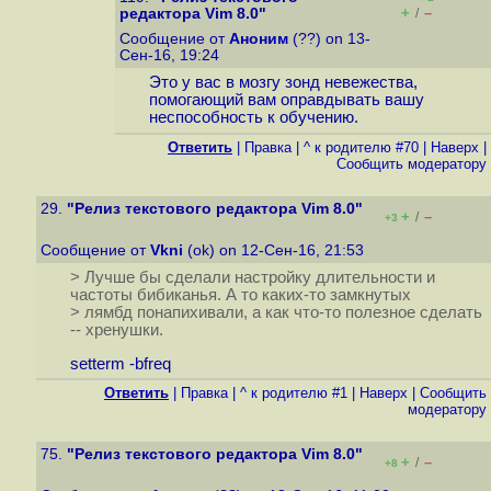
+
–
редактора Vim 8.0"
/
Сообщение от
Аноним
(??) on 13-
Сен-16, 19:24
Это у вас в мозгу зонд невежества,
помогающий вам оправдывать вашу
неспособность к обучению.
Ответить
|
Правка
|
^ к родителю #70
|
Наверх
|
Cообщить модератору
29.
"Релиз текстового редактора Vim 8.0"
+
–
/
+3
Сообщение от
Vkni
(ok) on 12-Сен-16, 21:53
> Лучше бы сделали настройку длительности и
частоты бибиканья. А то каких-то замкнутых
> лямбд понапихивали, а как что-то полезное сделать
-- хренушки.
setterm -bfreq
Ответить
|
Правка
|
^ к родителю #1
|
Наверх
|
Cообщить
модератору
75.
"Релиз текстового редактора Vim 8.0"
+
–
/
+8