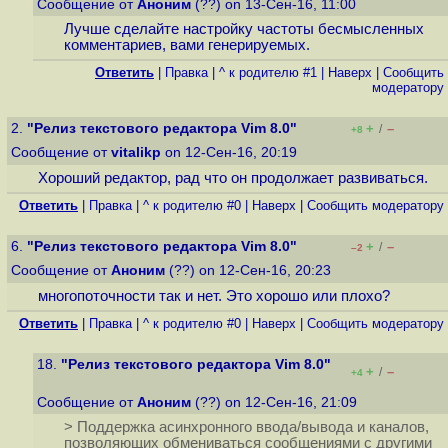
Сообщение от
Аноним
(??) on 13-Сен-16, 11:00
Лучше сделайте настройку частоты бесмысленных
комментариев, вами генерируемых.
Ответить
|
Правка
|
^ к родителю #1
|
Наверх
|
Cообщить
модератору
2.
"Релиз текстового редактора Vim 8.0"
+
–
/
+8
Сообщение от
vitalikp
on 12-Сен-16, 20:19
Хороший редактор, рад что он продолжает развиваться.
Ответить
|
Правка
|
^ к родителю #0
|
Наверх
|
Cообщить модератору
6.
"Релиз текстового редактора Vim 8.0"
+
–
/
–2
Сообщение от
Аноним
(??) on 12-Сен-16, 20:23
многопоточности так и нет. Это хорошо или плохо?
Ответить
|
Правка
|
^ к родителю #0
|
Наверх
|
Cообщить модератору
18.
"Релиз текстового редактора Vim 8.0"
+
–
/
+4
Сообщение от
Аноним
(??) on 12-Сен-16, 21:09
> Поддержка асинхронного ввода/вывода и каналов,
позволяющих обмениваться сообщениями с другими