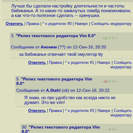
Лучше бы сделали настройку длительности и частоты
бибиканья. А то каких-то замкнутых лямбд понапихивали,
а как что-то полезное сделать -- хренушки.
Ответить
|
Правка
|
^ к родителю #0
|
Наверх
|
Cообщить модератору
3.
"Релиз текстового редактора Vim 8.0"
+
–
/
+11
Сообщение от
Аноним
(??) on 12-Сен-16, 20:20
за бибиканье отвечает твой эмулятор tty
Ответить
|
Правка
|
^ к родителю #1
|
Наверх
|
Cообщить
модератору
5.
"Релиз текстового редактора Vim
+
–
/
–24
8.0"
Сообщение от
A.Stahl
(ok) on 12-Сен-16, 20:22
Я знаю, но про удобство как всегда никто не
думает. Это же vim!
Ответить
|
Правка
|
^ к родителю #3
|
Наверх
|
Cообщить
модератору
30.
"Релиз текстового редактора Vim
+
–
/
8.0"