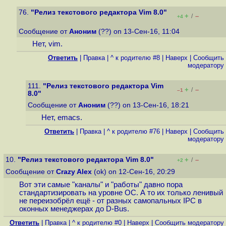
76.
"Релиз текстового редактора Vim 8.0"
+
–
/
+4
Сообщение от
Аноним
(??) on 13-Сен-16, 11:04
Нет, vim.
Ответить
|
Правка
|
^ к родителю #8
|
Наверх
|
Cообщить
модератору
111.
"Релиз текстового редактора Vim
+
–
/
–1
8.0"
Сообщение от
Аноним
(??) on 13-Сен-16, 18:21
Нет, emacs.
Ответить
|
Правка
|
^ к родителю #76
|
Наверх
|
Cообщить
модератору
10.
"Релиз текстового редактора Vim 8.0"
+
–
/
+2
Сообщение от
Crazy Alex
(ok) on 12-Сен-16, 20:29
Вот эти самые "каналы" и "работы" давно пора
стандартизировать на уровне ОС. А то их только ленивый
не переизобрёл ещё - от разных самопальных IPC в
оконных менеджерах до D-Bus.
Ответить
|
Правка
|
^ к родителю #0
|
Наверх
|
Cообщить модератору