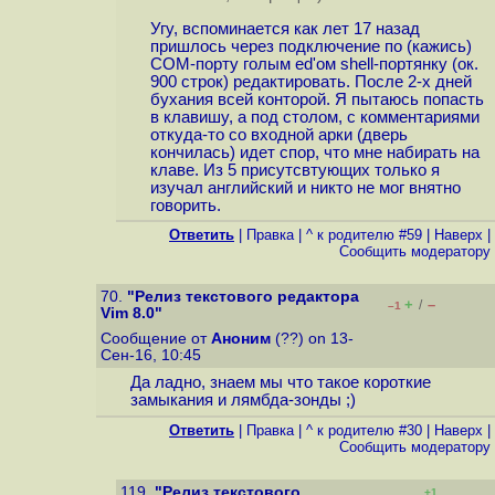
Угу, вспоминается как лет 17 назад
пришлось через подключение по (кажись)
COM-порту голым ed'ом shell-портянку (ок.
900 строк) редактировать. После 2-х дней
бухания всей конторой. Я пытаюсь попасть
в клавишу, а под столом, с комментариями
откуда-то со входной арки (дверь
кончилась) идет спор, что мне набирать на
клаве. Из 5 присутсвтующих только я
изучал английский и никто не мог внятно
говорить.
Ответить
|
Правка
|
^ к родителю #59
|
Наверх
|
Cообщить модератору
70.
"Релиз текстового редактора
+
–
/
–1
Vim 8.0"
Сообщение от
Аноним
(??) on 13-
Сен-16, 10:45
Да ладно, знаем мы что такое короткие
замыкания и лямбда-зонды ;)
Ответить
|
Правка
|
^ к родителю #30
|
Наверх
|
Cообщить модератору
119.
"Релиз текстового
+1