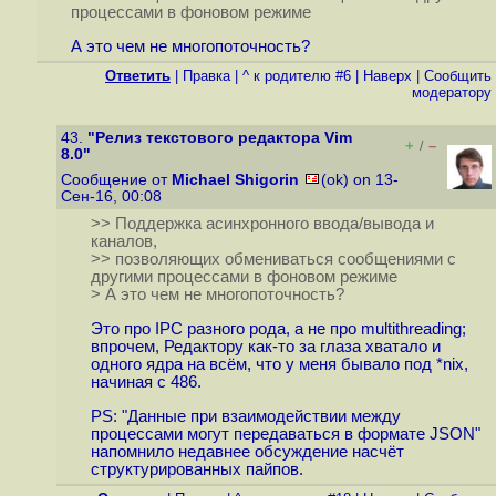
процессами в фоновом режиме
А это чем не многопоточность?
Ответить
|
Правка
|
^ к родителю #6
|
Наверх
|
Cообщить
модератору
43.
"Релиз текстового редактора Vim
+
–
/
8.0"
Сообщение от
Michael Shigorin
(ok) on 13-
Сен-16, 00:08
>> Поддержка асинхронного ввода/вывода и
каналов,
>> позволяющих обмениваться сообщениями с
другими процессами в фоновом режиме
> А это чем не многопоточность?
Это про IPC разного рода, а не про multithreading;
впрочем, Редактору как-то за глаза хватало и
одного ядра на всём, что у меня бывало под *nix,
начиная с 486.
PS: "Данные при взаимодействии между
процессами могут передаваться в формате JSON"
напомнило недавнее обсуждение насчёт
структурированных пайпов.