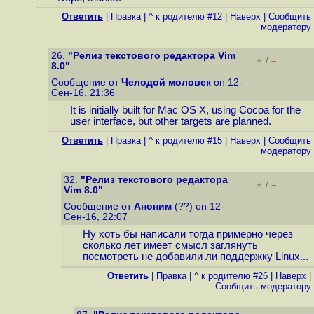
Ответить
|
Правка
|
^ к родителю #12
|
Наверх
|
Cообщить
модератору
26.
"Релиз текстового редактора Vim
+
–
/
8.0"
Сообщение от
Челодой моловек
on 12-
Сен-16, 21:36
It is initially built for Mac OS X, using Cocoa for the
user interface, but other targets are planned.
Ответить
|
Правка
|
^ к родителю #15
|
Наверх
|
Cообщить
модератору
32.
"Релиз текстового редактора
+
–
/
Vim 8.0"
Сообщение от
Аноним
(??) on 12-
Сен-16, 22:07
Ну хоть бы написали тогда примерно через
сколько лет имеет смысл заглянуть
посмотреть не добавили ли поддержку Linux...
Ответить
|
Правка
|
^ к родителю #26
|
Наверх
|
Cообщить модератору