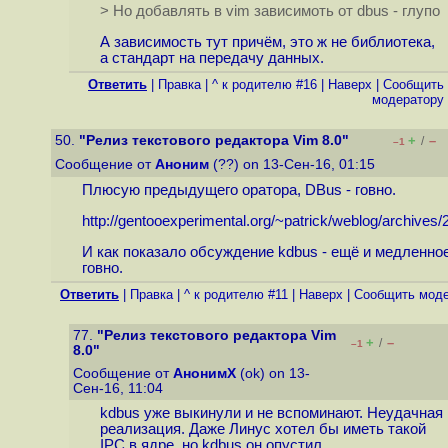
> Но добавлять в vim зависимоть от dbus - глупо
А зависимость тут причём, это ж не библиотека,
а стандарт на передачу данных.
Ответить
|
Правка
|
^ к родителю #16
|
Наверх
|
Cообщить
модератору
50.
"Релиз текстового редактора Vim 8.0"
+
–
/
–1
Сообщение от
Аноним
(??) on 13-Сен-16, 01:15
Плюсую предыдущего оратора, DBus - гoвно.
http://gentooexperimental.org/~patrick/weblog/archives/2
И как показало обсуждение kdbus - ещё и медленно
гoвно.
Ответить
|
Правка
|
^ к родителю #11
|
Наверх
|
Cообщить моде
77.
"Релиз текстового редактора Vim
+
–
/
–1
8.0"
Сообщение от
АнонимХ
(ok) on 13-
Сен-16, 11:04
kdbus уже выкинули и не вспоминают. Неудачная
реализация. Даже Линус хотел бы иметь такой
IPC в ядре, но kdbus он опустил