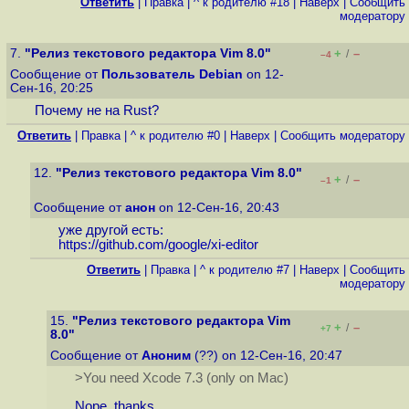
Ответить
|
Правка
|
^ к родителю #18
|
Наверх
|
Cообщить
модератору
7.
"Релиз текстового редактора Vim 8.0"
+
–
/
–4
Сообщение от
Пользователь Debian
on 12-
Сен-16, 20:25
Почему не на Rust?
Ответить
|
Правка
|
^ к родителю #0
|
Наверх
|
Cообщить модератору
12.
"Релиз текстового редактора Vim 8.0"
+
–
/
–1
Сообщение от
анон
on 12-Сен-16, 20:43
уже другой есть:
https://github.com/google/xi-editor
Ответить
|
Правка
|
^ к родителю #7
|
Наверх
|
Cообщить
модератору
15.
"Релиз текстового редактора Vim
+
–
/
+7
8.0"
Сообщение от
Аноним
(??) on 12-Сен-16, 20:47
>You need Xcode 7.3 (only on Mac)
Nope, thanks.