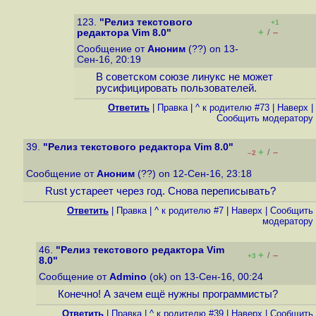
123.
"Релиз текстового
+1
+
–
редактора Vim 8.0"
/
Сообщение от
Аноним
(??) on 13-
Сен-16, 20:19
В советском союзе линукс не может
русифицировать пользователей.
Ответить
|
Правка
|
^ к родителю #73
|
Наверх
|
Cообщить модератору
39.
"Релиз текстового редактора Vim 8.0"
+
–
/
–2
Сообщение от
Аноним
(??) on 12-Сен-16, 23:18
Rust устареет через год. Снова переписывать?
Ответить
|
Правка
|
^ к родителю #7
|
Наверх
|
Cообщить
модератору
46.
"Релиз текстового редактора Vim
+
–
/
+3
8.0"
Сообщение от
Admino
(ok) on 13-Сен-16, 00:24
Конечно! А зачем ещё нужны программисты?
Ответить
|
Правка
|
^ к родителю #39
|
Наверх
|
Cообщить