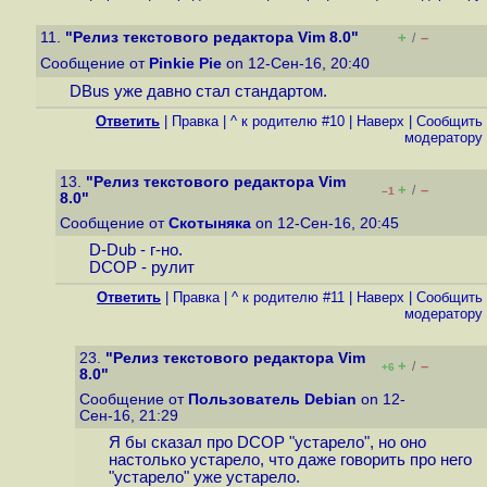
11.
"Релиз текстового редактора Vim 8.0"
+
–
/
Сообщение от
Pinkie Pie
on 12-Сен-16, 20:40
DBus уже давно стал стандартом.
Ответить
|
Правка
|
^ к родителю #10
|
Наверх
|
Cообщить
модератору
13.
"Релиз текстового редактора Vim
+
–
/
–1
8.0"
Сообщение от
Скотыняка
on 12-Сен-16, 20:45
D-Dub - г-но.
DCOP - рулит
Ответить
|
Правка
|
^ к родителю #11
|
Наверх
|
Cообщить
модератору
23.
"Релиз текстового редактора Vim
+
–
/
+6
8.0"
Сообщение от
Пользователь Debian
on 12-
Сен-16, 21:29
Я бы сказал про DCOP "устарело", но оно
настолько устарело, что даже говорить про него
"устарело" уже устарело.