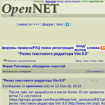
Профиль:
Аноним
(
вход
|
регистрация
)
неRU
opennet.me
[
новости
/
+++
|
форум
|
теги
|
]
вход/
форумы
правила/FAQ
поиск
регистрация
слежка
выход
"Релиз текстового редактора Vim 8.0"
Вариант для распечатки
Пред. тема
|
След. тема
Форум
Разговоры, обсуждение новостей
Изначальное сообщение
[
Отслеживать
]
"Релиз текстового редактора Vim 8.0"
+
–
/
Сообщение от
opennews
(ok) on 12-Сен-16, 20:16
После трёх лет разработки и после более 10 лет развития
ветки 7.x состоялся
(
https://groups.google.com/forum/#!topic/vim_announce/EKTuhj
релиз текстового редактора Vim 8.0 (
http://www.vim.org
/). К