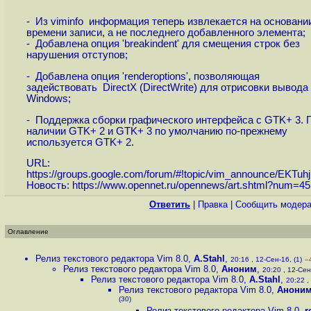
- Из viminfo информация теперь извлекается на основани
времени записи, а не последнего добавленного элемента;
- Добавлена опция 'breakindent' для смещения строк без
нарушения отступов;
- Добавлена опция 'renderoptions', позволяющая
задействовать DirectX (DirectWrite) для отрисовки вывода
Windows;
- Поддержка сборки графического интерфейса с GTK+ 3. 
наличии GTK+ 2 и GTK+ 3 по умолчанию по-прежнему
используется GTK+ 2.
URL:
https://groups.google.com/forum/#!topic/vim_announce/EKTuhjF
Новость:
https://www.opennet.ru/opennews/art.shtml?num=4
Ответить
|
Правка
|
Cообщить модера
Оглавление
Релиз текстового редактора Vim 8.0
,
A.Stahl
,
20:16 , 12-Сен-16, (1)
–
Релиз текстового редактора Vim 8.0
,
Аноним
,
20:20 , 12-Сен
Релиз текстового редактора Vim 8.0
,
A.Stahl
,
20:22 ,
Релиз текстового редактора Vim 8.0
,
Анони
(30)
Релиз текстового редактора Vim 8.0
,
r