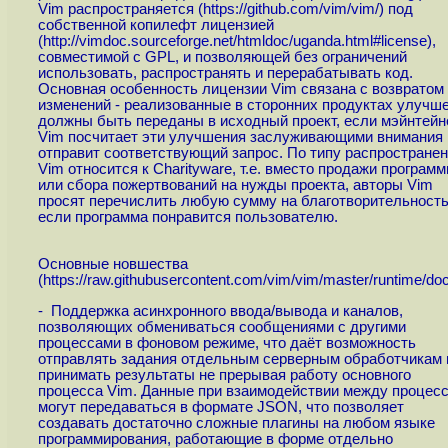
Vim распространяется (
https://github.com/vim/vim
/) под
собственной копилефт лицензией
(
http://vimdoc.sourceforge.net/htmldoc/uganda.html#license
),
совместимой с GPL, и позволяющей без ограничений
использовать, распространять и перерабатывать код.
Основная особенность лицензии Vim связана с возвратом
изменений - реализованные в сторонних продуктах улучш
должны быть переданы в исходный проект, если мэйнтейн
Vim посчитает эти улучшения заслуживающими внимания 
отправит соответствующий запрос. По типу распространен
Vim относится к Сharityware, т.е. вместо продажи програм
или сбора пожертвований на нужды проекта, авторы Vim
просят перечислить любую сумму на благотворительность
если программа понравится пользователю.
Основные новшества
(
https://raw.githubusercontent.com/vim/vim/master/runtime/doc
- Поддержка асинхронного ввода/вывода и каналов,
позволяющих обмениваться сообщениями с другими
процессами в фоновом режиме, что даёт возможность
отправлять задания отдельным серверным обработчикам 
принимать результаты не прерывая работу основного
процесса Vim. Данные при взаимодействии между процес
могут передаваться в формате JSON, что позволяет
создавать достаточно сложные плагины на любом языке
программирования, работающие в форме отдельно