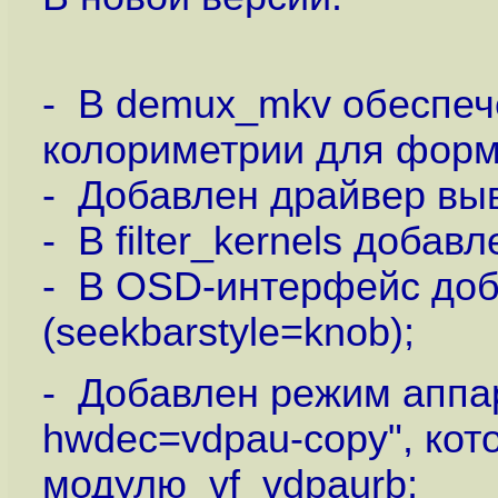
- В demux_mkv обеспеч
колориметрии для форм
- Добавлен драйвер выв
- В filter_kernels доба
- В OSD-интерфейс доб
(seekbarstyle=knob);
- Добавлен режим аппар
hwdec=vdpau-copy", кот
модулю vf_vdpaurb;