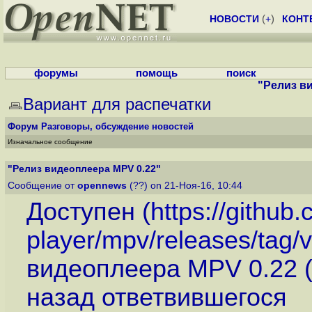
НОВОСТИ
(
+
)
КОНТ
форумы
помощь
поиск
"Релиз в
Вариант для распечатки
Форум
Разговоры, обсуждение новостей
Изначальное сообщение
"Релиз видеоплеера MPV 0.22"
Сообщение от
opennews
(??) on 21-Ноя-16, 10:44
Доступен (
https://github
player/mpv/releases/tag/
видеоплеера MPV 0.22 
назад ответвившегося