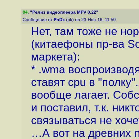
84
.
"Релиз видеоплеера MPV 0.22"
Сообщение от
PnDx
(ok) on 23-Ноя-16, 11:50
Нет, там тоже не но
(китаефоны пр-ва Son
маркета):
* .wma воспроизвод
ставят cpu в "полку"
вообще лагает. Собс
и поставил, т.к. ник
связываться не хоче
…А вот на древних 