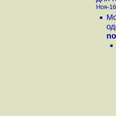
Ноя-16
Мо
од
no