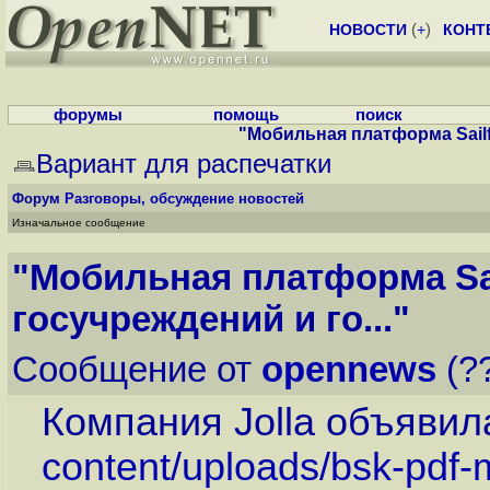
НОВОСТИ
(
+
)
КОНТ
форумы
помощь
поиск
"Мобильная платформа Sailfi
Вариант для распечатки
Форум
Разговоры, обсуждение новостей
Изначальное сообщение
"Мобильная платформа Sai
госучреждений и го..."
Сообщение от
opennews
(??
Компания Jolla объявила
content/uploads/bsk-pdf-m