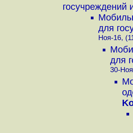
госучреждений и 
Мобильн
для гос
Ноя-16, (1
Моби
для г
30-Ноя
Мо
од
Ko