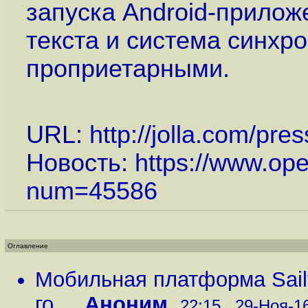
запуска Andrоid-прилож
текста и система синхр
проприетарными.
URL:
http://jolla.com/pres
Новость:
https://www.op
num=45586
Оглавление
Мобильная платформа Sailf
го...
,
Аноним
,
22:15 , 29-Ноя-16