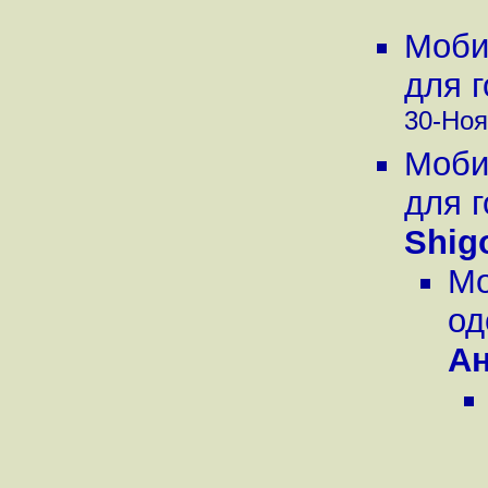
Моби
для г
30-Ноя
Моби
для г
Shig
Мо
од
А