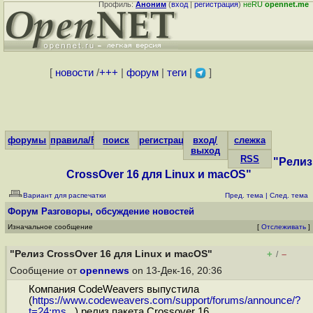
Профиль:
Аноним
(
вход
|
регистрация
)
неRU
opennet.me
[
новости
/
+++
|
форум
|
теги
|
]
форумы
правила/FAQ
поиск
регистрация
вход/
слежка
выход
RSS
"Релиз
CrossOver 16 для Linux и macOS"
Вариант для распечатки
Пред. тема
|
След. тема
Форум
Разговоры, обсуждение новостей
Изначальное сообщение
[
Отслеживать
]
"Релиз CrossOver 16 для Linux и macOS"
+
–
/
Сообщение от
opennews
on 13-Дек-16, 20:36
Компания CodeWeavers выпустила
(
https://www.codeweavers.com/support/forums/announce/?
t=24;ms...
) релиз пакета Crossover 16