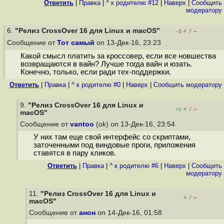
Ответить
|
Правка
|
^ к родителю #12
|
Наверх
|
Cообщить
модератору
6.
"Релиз CrossOver 16 для Linux и macOS"
+
–
/
–3
Сообщение от
Тот самый
on 13-Дек-16, 23:23
Какой смысл платить за кроссовер, если все новшества
возвращаются в вайн? Лучше тогда вайн и юзать.
Конечно, только, если ради тех-поддержки.
Ответить
|
Правка
|
^ к родителю #0
|
Наверх
|
Cообщить модератору
9.
"Релиз CrossOver 16 для Linux и
+
–
/
+2
macOS"
Сообщение от
vantoo
(ok) on 13-Дек-16, 23:54
У них там еще свой интерфейс со скриптами,
заточенными под виндовые проги, приложения
ставятся в пару кликов.
Ответить
|
Правка
|
^ к родителю #6
|
Наверх
|
Cообщить
модератору
11.
"Релиз CrossOver 16 для Linux и
+
–
/
macOS"
Сообщение от
анон
on 14-Дек-16, 01:58