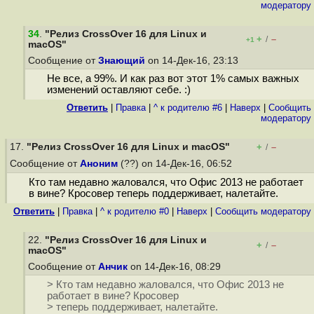
модератору
34
.
"Релиз CrossOver 16 для Linux и
+
–
/
+1
macOS"
Сообщение от
Знающий
on 14-Дек-16, 23:13
Не все, а 99%. И как раз вот этот 1% самых важных
изменений оставляют себе. :)
Ответить
|
Правка
|
^ к родителю #6
|
Наверх
|
Cообщить
модератору
17.
"Релиз CrossOver 16 для Linux и macOS"
+
–
/
Сообщение от
Аноним
(??) on 14-Дек-16, 06:52
Кто там недавно жаловался, что Офис 2013 не работает
в вине? Кросовер теперь поддерживает, налетайте.
Ответить
|
Правка
|
^ к родителю #0
|
Наверх
|
Cообщить модератору
22.
"Релиз CrossOver 16 для Linux и
+
–
/
macOS"
Сообщение от
Анчик
on 14-Дек-16, 08:29
> Кто там недавно жаловался, что Офис 2013 не
работает в вине? Кросовер
> теперь поддерживает, налетайте.