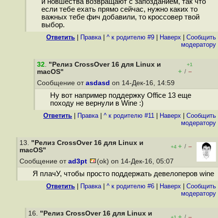
и новшества возвращают с запозданием, так что
если тебе ехать прямо сейчас, нужно каких то
важных тебе фич добавили, то кроссовер твой
выбор.
Ответить
|
Правка
|
^ к родителю #9
|
Наверх
|
Cообщить
модератору
32
.
"Релиз CrossOver 16 для Linux и
+1
+
–
macOS"
/
Сообщение от
asdasd
on 14-Дек-16, 14:59
Ну вот например поддержку Office 13 еще
походу не вернули в Wine :)
Ответить
|
Правка
|
^ к родителю #11
|
Наверх
|
Cообщить
модератору
13.
"Релиз CrossOver 16 для Linux и
+
–
/
+4
macOS"
Сообщение от
ad3pt
(ok) on 14-Дек-16, 05:07
Я плачУ, чтобы просто поддержать девелоперов wine
Ответить
|
Правка
|
^ к родителю #6
|
Наверх
|
Cообщить
модератору
16.
"Релиз CrossOver 16 для Linux и
+
–
/
+1