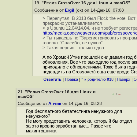
19.
"Релиз CrossOver 16 для Linux и macOS"
Сообщение от
Ergil
(ok) on 14-Дек-16, 07:08
> Перепутал. В 2013 был Flock the vote. Вот
прекрасно устанавливается
> в Ubuntu 12.04/14.04, и не требует регистр
http://media.codeweavers.com/pub/crossover/c
> Ты тыкаешь по "Зарегистрировать програм
говорят "Спасибо, не нужно".
> Такая версия - только одна
А по Хромой Утке прошлой они давали год 
обновления. Все что выходило год после ак
приходило с обновлениями. Тоже была годн
подсадить на Crossover(тогда еще вроде Cro
Ответить
|
Правка
|
^ к родителю #18
|
Наверх
|
C
21.
"Релиз CrossOver 16 для Linux и
+
–
/
macOS"
Сообщение от
Анчик
on 14-Дек-16, 08:28
Год бесплатного бетатестинга ненужного для
ненужного?
Не могу представить человека, который бы отдал
за это кровно заработанные... Разве что
макинтошника.