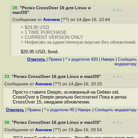
28
.
"Релиз CrossOver 16 для Linux и
+
–
/
macOS"
Сообщение от
Аноним
(??) on 14-Дек-16, 10:44
> $29.95 USD
> 1 TIME PURCHASE
> CURRENT VERSION ONLY
> Нефигово за единственную версию без обновлений.
$20.95 USD, fixed.
Ответить
|
Правка
|
^ к родителю #20
|
Наверх
|
Cообщить
модератору
33
.
"Релиз CrossOver 16 для Linux и macOS"
+
–
/
Сообщение от
Аноним
(??) on 14-Дек-16, 20:20
Просто ставите Deepin, основанный на Debian sid.
CrossOver в Deepin реально бесплатен! Пока в репах
CrossOver 15, ожидаем обновления.
Ответить
|
Правка
|
^ к родителю #0
|
Наверх
|
Cообщить модератору
38
.
"Релиз CrossOver 16 для Linux и macOS"
+
–
/
Сообщение от
Аноним
(??) on 19-Дек-16, 09:54