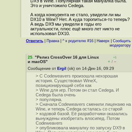
DX9 в Wine. Популярная такая мануалка была.
Это и уничтожило Cedega.
А когда конкурента не стало, увидели ли мы
DX10 в Wine? Нет. А куда торопиться-то теперь?
А ведь DX9 мы увидели в годы его
актуальности, плюс ещё много лет никто не
использовал DX10.
Ответить
|
Правка
|
^ к родителю #16
|
Наверх
|
Cообщить
модератору
25
.
"Релиз CrossOver 16 для Linux
+1
+
–
и macOS"
/
Сообщение от
Ergil
(ok) on 14-Дек-16, 09:29
> С Codeweavers произошла нехорошая
история. Существовал WineX,
позиционирующий себя как
> Wine для игр. Потом он стал Cedega. И
Cedega была очень
> популярна.
> Сначала Codeweavers сменили лицензию на
Wine, и теперь Cedega осталась со старой
> кодовой базой. Её разработчики оказались
вынуждены изобретать влосипед. Потом
Codeweavers
> опубликовала мануалку по запуску DX9 в