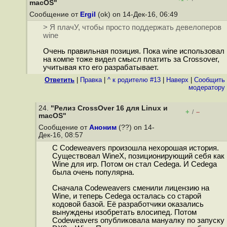
macOS"
Сообщение от
Ergil
(ok) on 14-Дек-16, 06:49
> Я плачУ, чтобы просто поддержать девелоперов
wine
Очень правильная позиция. Пока wine использовал
на компе тоже видел смысл платить за Crossover,
учитывая кто его разрабатывает.
Ответить
|
Правка
|
^ к родителю #13
|
Наверх
|
Cообщить
модератору
24.
"Релиз CrossOver 16 для Linux и
+
–
/
macOS"
Сообщение от
Аноним
(??) on 14-
Дек-16, 08:57
С Codeweavers произошла нехорошая история.
Существовал WineX, позиционирующий себя как
Wine для игр. Потом он стал Cedega. И Cedega
была очень популярна.
Сначала Codeweavers сменили лицензию на
Wine, и теперь Cedega осталась со старой
кодовой базой. Её разработчики оказались
вынуждены изобретать влосипед. Потом
Codeweavers опубликовала мануалку по запуску