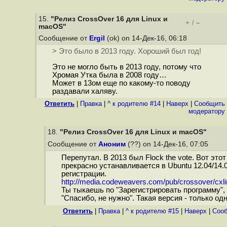
15.
"Релиз CrossOver 16 для Linux и
+
–
/
macOS"
Сообщение от
Ergil
(ok) on 14-Дек-16, 06:18
> Это было в 2013 году. Хороший был год!
Это не могло быть в 2013 году, потому что
Хромая Утка была в 2008 году…
Может в 13ом еще по какому-то поводу
раздавали халяву.
Ответить
|
Правка
|
^ к родителю #14
|
Наверх
|
Cообщить
модератору
18.
"Релиз CrossOver 16 для Linux и macOS"
Сообщение от
Аноним
(??) on 14-Дек-16, 07:05
Перепутал. В 2013 был Flock the vote. Вот этот
прекрасно устанавливается в Ubuntu 12.04/14.0
регистрации.
http://media.codeweavers.com/pub/crossover/cxli
Ты тыкаешь по "Зарегистрировать программу", 
"Спасибо, не нужно". Такая версия - только од
Ответить
|
Правка
|
^ к родителю #15
|
Наверх
|
Cооб