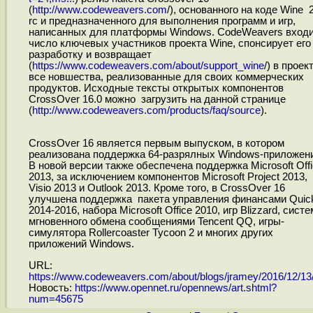
(
http://www.codeweavers.com
/), основанного на коде Wine 2
rc и предназначенного для выполнения программ и игр,
написанных для платформы Windows. CodeWeavers входи
число ключевых участников проекта Wine, спонсирует его
разработку и возвращает
(
https://www.codeweavers.com/about/support_wine
/) в проек
все новшества, реализованные для своих коммерческих
продуктов. Исходные тексты открытых компонентов
CrossOver 16.0 можно загрузить на данной странице
(
http://www.codeweavers.com/products/faq/source
).
CrossOver 16 является первым выпуском, в котором
реализована поддержка 64-разрялных Windows-приложени
В новой версии также обеспечена поддержка Microsoft Off
2013, за исключением компонентов Microsoft Project 2013,
Visio 2013 и Outlook 2013. Кроме того, в CrossOver 16
улучшена поддержка пакета управления финансами Quic
2014-2016, набора Microsoft Office 2010, игр Blizzard, сист
мгновенного обмена сообщениями Tencent QQ, игры-
симулятора Rollercoaster Tycoon 2 и многих других
приложений Windows.
URL:
https://www.codeweavers.com/about/blogs/jramey/2016/12/13/i
Новость:
https://www.opennet.ru/opennews/art.shtml?
num=45675