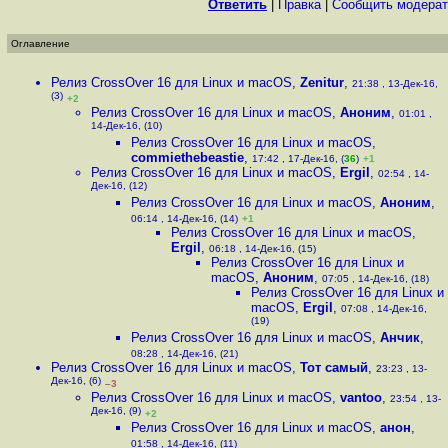
Ответить
|
Правка
|
Cообщить модерат
Оглавление
Релиз CrossOver 16 для Linux и macOS
,
Zenitur
,
21:38 , 13-Дек-16,
(3)
+2
Релиз CrossOver 16 для Linux и macOS
,
Аноним
,
01:01 ,
14-Дек-16, (10)
Релиз CrossOver 16 для Linux и macOS
,
commiethebeastie
,
17:42 , 17-Дек-16, (
36
)
+1
Релиз CrossOver 16 для Linux и macOS
,
Ergil
,
02:54 , 14-
Дек-16, (12)
Релиз CrossOver 16 для Linux и macOS
,
Аноним
,
06:14 , 14-Дек-16, (14)
+1
Релиз CrossOver 16 для Linux и macOS
,
Ergil
,
06:18 , 14-Дек-16, (15)
Релиз CrossOver 16 для Linux и
macOS
,
Аноним
,
07:05 , 14-Дек-16, (18)
Релиз CrossOver 16 для Linux и
macOS
,
Ergil
,
07:08 , 14-Дек-16,
(19)
Релиз CrossOver 16 для Linux и macOS
,
Анчик
,
08:28 , 14-Дек-16, (21)
Релиз CrossOver 16 для Linux и macOS
,
Тот самый
,
23:23 , 13-
Дек-16, (6)
–3
Релиз CrossOver 16 для Linux и macOS
,
vantoo
,
23:54 , 13-
Дек-16, (9)
+2
Релиз CrossOver 16 для Linux и macOS
,
анон
,
01:58 , 14-Дек-16, (11)