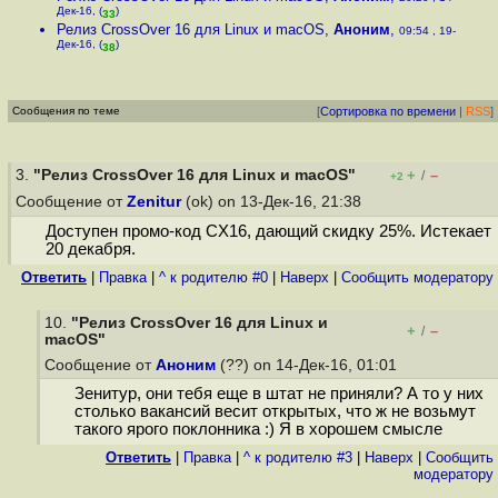
Дек-16, (
)
33
Релиз CrossOver 16 для Linux и macOS
,
Аноним
,
09:54 , 19-
Дек-16, (
)
38
Сообщения по теме
[
Сортировка по времени
|
RSS
]
3.
"Релиз CrossOver 16 для Linux и macOS"
+
–
/
+2
Сообщение от
Zenitur
(ok) on 13-Дек-16, 21:38
Доступен промо-код CX16, дающий скидку 25%. Истекает
20 декабря.
Ответить
|
Правка
|
^ к родителю #0
|
Наверх
|
Cообщить модератору
10.
"Релиз CrossOver 16 для Linux и
+
–
/
macOS"
Сообщение от
Аноним
(??) on 14-Дек-16, 01:01
Зенитур, они тебя еще в штат не приняли? А то у них
столько вакансий весит открытых, что ж не возьмут
такого ярого поклонника :) Я в хорошем смысле
Ответить
|
Правка
|
^ к родителю #3
|
Наверх
|
Cообщить
модератору