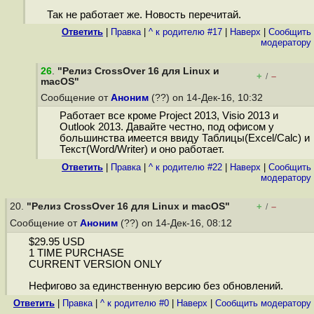
Так не работает же. Новость перечитай.
Ответить
|
Правка
|
^ к родителю #17
|
Наверх
|
Cообщить
модератору
26
.
"Релиз CrossOver 16 для Linux и
+
–
/
macOS"
Сообщение от
Аноним
(??) on 14-Дек-16, 10:32
Работает все кроме Project 2013, Visio 2013 и
Outlook 2013. Давайте честно, под офисом у
большинства имеется ввиду Таблицы(Excel/Calc) и
Текст(Word/Writer) и оно работает.
Ответить
|
Правка
|
^ к родителю #22
|
Наверх
|
Cообщить
модератору
20.
"Релиз CrossOver 16 для Linux и macOS"
+
–
/
Сообщение от
Аноним
(??) on 14-Дек-16, 08:12
$29.95 USD
1 TIME PURCHASE
CURRENT VERSION ONLY
Нефигово за единственную версию без обновлений.
Ответить
|
Правка
|
^ к родителю #0
|
Наверх
|
Cообщить модератору