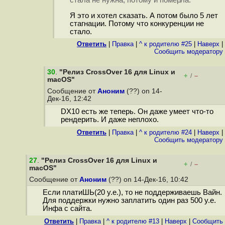
стала не нужна, потому и померла.
Я это и хотел сказать. А потом было 5 лет
стагнации. Потому что конкуренции не
стало.
Ответить
|
Правка
|
^ к родителю #25
|
Наверх
|
Cообщить модератору
30
.
"Релиз CrossOver 16 для Linux и
+
–
/
macOS"
Сообщение от
Аноним
(??) on 14-
Дек-16, 12:42
DX10 есть же теперь. Он даже умеет что-то
рендерить. И даже неплохо.
Ответить
|
Правка
|
^ к родителю #24
|
Наверх
|
Cообщить модератору
27
.
"Релиз CrossOver 16 для Linux и
+
–
/
macOS"
Сообщение от
Аноним
(??) on 14-Дек-16, 10:42
Если платиШЬ(20 у.е.), то не поддерживаешь Вайн.
Для поддержки нужно заплатить один раз 500 у.е.
Инфа с сайта.
Ответить
|
Правка
|
^ к родителю #13
|
Наверх
|
Cообщить