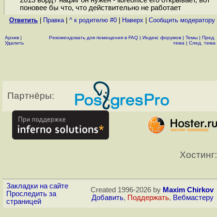
2013 ворд? нафиг он нужен - libreoffice его открывает, вот
поновее бы что, что действительно не работает
Ответить
|
Правка
|
^ к родителю #0
|
Наверх
|
Cообщить модератору
Архив
|
Рекомендовать для помещения в FAQ
|
Индекс форумов
|
Темы
|
Пред.
Удалить
тема
|
След. тема
Партнёры:
Хостинг:
Закладки на сайте
Created 1996-2026 by
Maxim Chirkov
Проследить за
Добавить
,
Поддержать
,
Вебмастеру
страницей