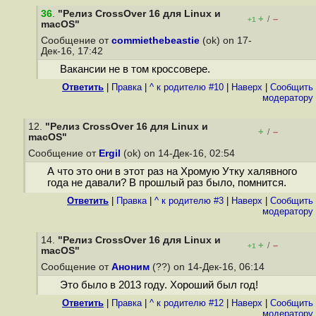
36
.
"Релиз CrossOver 16 для Linux и
+
–
/
+1
macOS"
Сообщение от
commiethebeastie
(ok) on 17-
Дек-16, 17:42
Вакансии не в том кроссовере.
Ответить
|
Правка
|
^ к родителю #10
|
Наверх
|
Cообщить
модератору
12.
"Релиз CrossOver 16 для Linux и
+
–
/
macOS"
Сообщение от
Ergil
(ok) on 14-Дек-16, 02:54
А что это они в этот раз на Хромую Утку халявного
года не давали? В прошлый раз было, помнится.
Ответить
|
Правка
|
^ к родителю #3
|
Наверх
|
Cообщить
модератору
14.
"Релиз CrossOver 16 для Linux и
+
–
/
+1
macOS"
Сообщение от
Аноним
(??) on 14-Дек-16, 06:14
Это было в 2013 году. Хороший был год!
Ответить
|
Правка
|
^ к родителю #12
|
Наверх
|
Cообщить
модератору