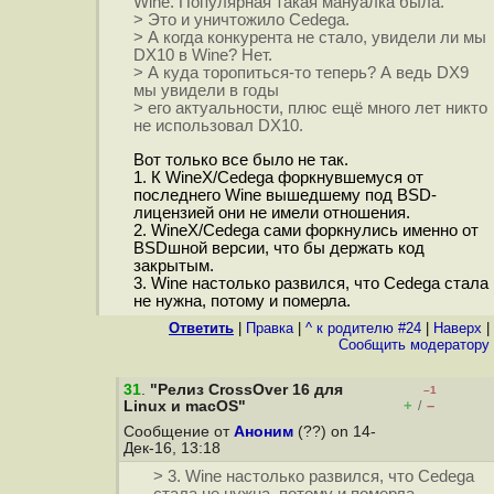
Wine. Популярная такая мануалка была.
> Это и уничтожило Cedega.
> А когда конкурента не стало, увидели ли мы
DX10 в Wine? Нет.
> А куда торопиться-то теперь? А ведь DX9
мы увидели в годы
> его актуальности, плюс ещё много лет никто
не использовал DX10.
Вот только все было не так.
1. К WineX/Cedega форкнувшемуся от
последнего Wine вышедшему под BSD-
лицензией они не имели отношения.
2. WineX/Cedega сами форкнулись именно от
BSDшной версии, что бы держать код
закрытым.
3. Wine настолько развился, что Cedega стала
не нужна, потому и померла.
Ответить
|
Правка
|
^ к родителю #24
|
Наверх
|
Cообщить модератору
31
.
"Релиз CrossOver 16 для
–1
+
–
Linux и macOS"
/
Сообщение от
Аноним
(??) on 14-
Дек-16, 13:18
> 3. Wine настолько развился, что Cedega