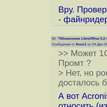
Вру. Провер
- файнридер
60.
"Обновление LibreOffice 5.2.
Сообщение от
Anon1
on 24-Дек-1
>> Может 1С
Промт ?
> Нет, но р
досталось б
А вот Acron
относить (из