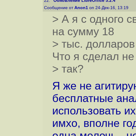
22.
"Обновление LibreOffice 5.2.4"
Сообщение от
Anon1
on 24-Дек-16, 13:19
> А я с одного 
на сумму 18
> тыс. долларов
Что я сделал не
> так?
Я же не агитиру
бесплатные анал
использовать их
имхо, вполне го
одна мелочь - н