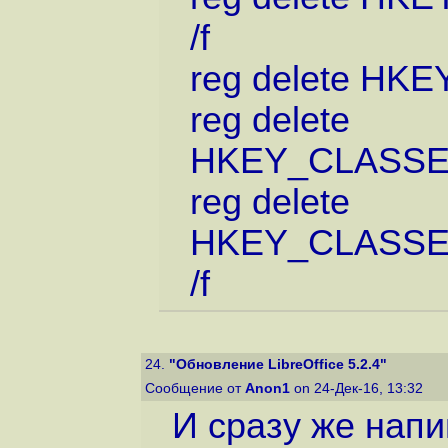
/f
reg delete HKE
reg delete
HKEY_CLASSES_R
reg delete
HKEY_CLASSES_
/f
24.
"Обновление LibreOffice 5.2.4"
Сообщение от
Anon1
on 24-Дек-16, 13:32
И сразу же напи