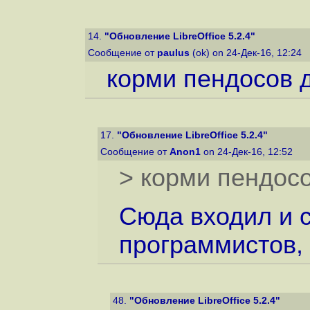
14.
"Обновление LibreOffice 5.2.4"
Сообщение от
paulus
(ok) on 24-Дек-16, 12:24
корми пендосов д
17.
"Обновление LibreOffice 5.2.4"
Сообщение от
Anon1
on 24-Дек-16, 12:52
> корми пендосо
Сюда входил и с
программистов, 
48.
"Обновление LibreOffice 5.2.4"