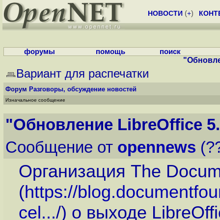
НОВОСТИ
(
+
)
КОНТ
форумы
помощь
поиск
"Обновлен
Вариант для распечатки
Форум
Разговоры, обсуждение новостей
Изначальное сообщение
"Обновление LibreOffice 5.
Сообщение от
opennews
(??
Организация The Docum
(
https://blog.documentfou
cel...
/) о выходе LibreOffi