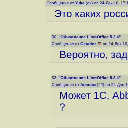
Сообщение от
Yuka
(ok) on 24-Дек-16, 17
Это каких росс
50.
"Обновление LibreOffice 5.2.4"
Сообщение от
Geradot
on 24-Дек-16
Вероятно, зад
53.
"Обновление LibreOffice 5.2.4"
Сообщение от
Аноним
(??) on 24-Дек-1
Может 1С, Abb
?