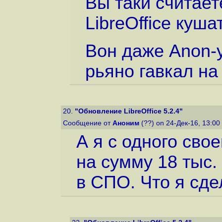
Вы таки считает
LibreOffice куша
Вон даже Anon-у
рьяно гавкал на
20.
"Обновление LibreOffice 5.2.4"
Сообщение от
Аноним
(??) on 24-Дек-16, 13:00
А я с одного сво
на сумму 18 тыс.
в СПО. Что я сд