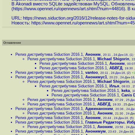
В Akonadi вместо SQLite задействован MySQL. Обновлены ве
(
https://www.opennet.ru/opennews/art.shtml?num=44816
). В 
URL:
https://news.siduction.org/2016/12/release-notes-for-siduct
Новость:
https://www.opennet.ru/opennews/art.shtml?num=4
Оглавление
Релиз дистрибутива Siduction 2016.1
,
Аноним
,
20:11 , 24-Дек-16, (1)
Релиз дистрибутива Siduction 2016.1
,
Michael Shigorin
,
22
Релиз дистрибутива Siduction 2016.1
,
Аноним
,
00:07
Релиз дистрибутива Siduction 2016.1
,
АБВГД
,
19:30 ,
Релиз дистрибутива Siduction 2016.1
,
vantoo
,
20:11 , 24-Дек-16, (2)
+
Релиз дистрибутива Siduction 2016.1
,
Анонимус1
,
20:23 , 24-Дек-16,
Релиз дистрибутива Siduction 2016.1
,
Michael Shigorin
,
22
Релиз дистрибутива Siduction 2016.1
,
Илья
,
08:03 , 2
Релиз дистрибутива Siduction 2016.1
,
keka
,
1
Релиз дистрибутива Siduction 2016.1
,
Canis 
Релиз дистрибутива Siduction 2016.1
,
Аноним
,
07:29 , 25-Дек
Релиз дистрибутива Siduction 2016.1
,
АБВГД
,
19:33 , 25-Дек-1
Релиз дистрибутива Siduction 2016.1
,
Админаноним
,
20:36 , 24-Дек
Релиз дистрибутива Siduction 2016.1
,
Аноним
,
21:30 , 24-Дек
Релиз дистрибутива Siduction 2016.1
,
Аноним
,
20:44 , 24-Дек-16, (5)
Релиз дистрибутива Siduction 2016.1
,
Главные Редакторы. Изб
Релиз дистрибутива Siduction 2016.1
,
Аноним
,
23:56 , 24-Дек
Релиз дистрибутива Siduction 2016.1
,
Анонимум
,
23:43 , 24-Дек-16, 