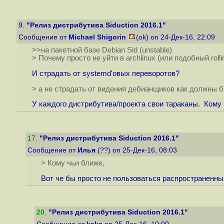
9.
"Релиз дистрибутива Siduction 2016.1"
Сообщение от
Michael Shigorin
(ok) on 24-Дек-16, 22:09
>>на пакетной базе Debian Sid (unstable)
> Почему просто не уйти в archlinux (или подобный rollin
И страдать от systemd'овых переворотов?
> а не страдать от видения дебианщиков как должны 
У каждого дистрибутива/проекта свои тараканы. Кому 
17
.
"Релиз дистрибутива Siduction 2016.1"
Сообщение от
Илья
(??) on 25-Дек-16, 08:03
> Кому чьи ближе,
Вот че бы просто не пользоваться распространенн
20
.
"Релиз дистрибутива Siduction 2016.1"