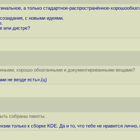
гинальное, а только стадартное-распространённое-хорошообката
созидания, с новыми идеями.
о.
ке или дистре?
ненными, хорошо обкатанными и документированными вещами?
и не везде есть».(ц)
быть собраны пакеты.
зии только к сборке KDE. Да и то, что тебе не нравится лично