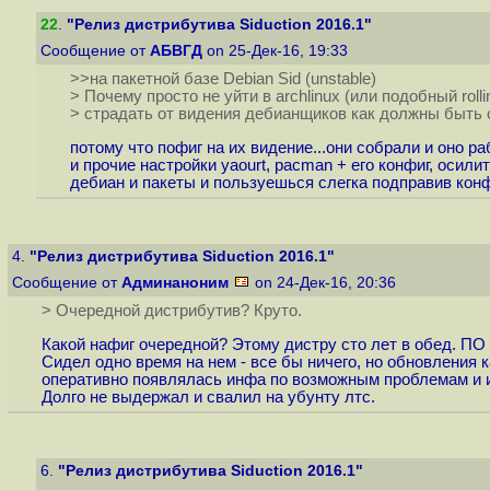
22
.
"Релиз дистрибутива Siduction 2016.1"
Сообщение от
АБВГД
on 25-Дек-16, 19:33
>>на пакетной базе Debian Sid (unstable)
> Почему просто не уйти в archlinux (или подобный rollin
> страдать от видения дебианщиков как должны быть 
потому что пофиг на их видение...они собрали и оно ра
и прочие настройки yaourt, pacman + его конфиг, осилит
дебиан и пакеты и пользуешься слегка подправив конф
4.
"Релиз дистрибутива Siduction 2016.1"
Сообщение от
Админаноним
on 24-Дек-16, 20:36
> Очередной дистрибутив? Круто.
Какой нафиг очередной? Этому дистру сто лет в обед. ПО
Сидел одно время на нем - все бы ничего, но обновления 
оперативно появлялась инфа по возможным проблемам и 
Долго не выдержал и свалил на убунту лтс.
6.
"Релиз дистрибутива Siduction 2016.1"