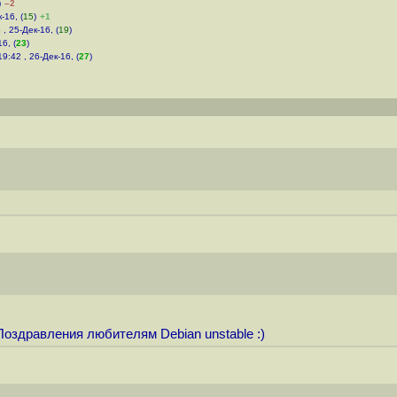
)
–2
-16, (
15
)
+1
 , 25-Дек-16, (
19
)
6, (
23
)
19:42 , 26-Дек-16, (
27
)
Поздравления любителям Debian unstable :)