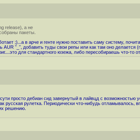
g release), а не
собраны пакеты.
ботает ;)...а в арче и генте нужно поставить саму систему, почи
ь AUR "_", добавить туды свои репы или как там оно делается (по
иг....это для стандартного юзежа, либо пересобираешь что-то о
 сути просто дебиан сид завернутый в лайвцд с возможностью у
как русская рулетка. Периодически что-нибудь отламывалось, в
их решению.