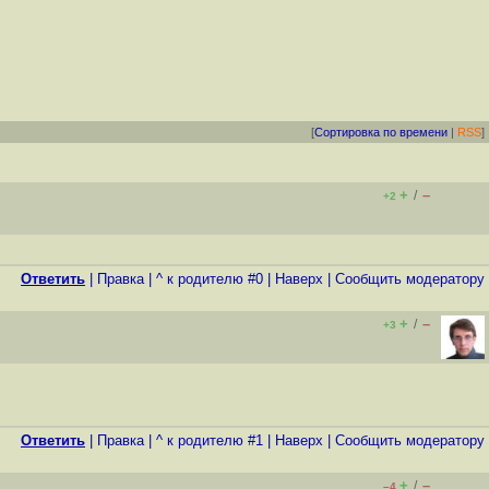
[
Сортировка по времени
|
RSS
]
+
–
/
+2
Ответить
|
Правка
|
^ к родителю #0
|
Наверх
|
Cообщить модератору
+
–
/
+3
Ответить
|
Правка
|
^ к родителю #1
|
Наверх
|
Cообщить модератору
+
–
/
–4