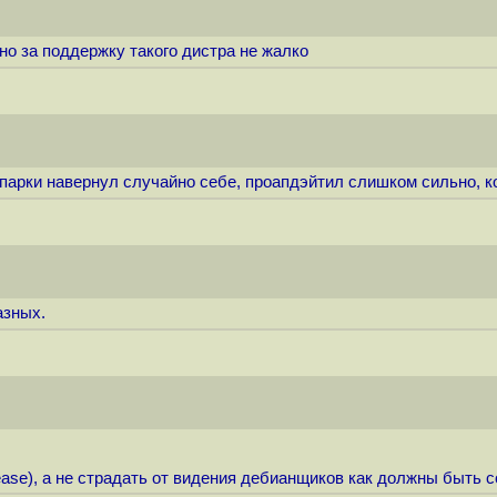
 но за поддержку такого дистра не жалко
 спарки навернул случайно себе, проапдэйтил слишком сильно, к
азных.
release), а не страдать от видения дебианщиков как должны быть 