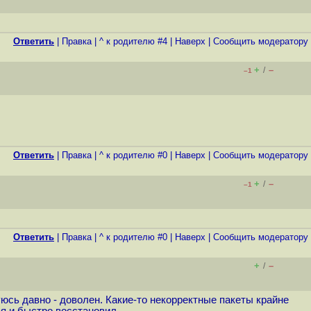
Ответить
|
Правка
|
^ к родителю #4
|
Наверх
|
Cообщить модератору
+
–
/
–1
Ответить
|
Правка
|
^ к родителю #0
|
Наверх
|
Cообщить модератору
+
–
/
–1
Ответить
|
Правка
|
^ к родителю #0
|
Наверх
|
Cообщить модератору
+
–
/
уюсь давно - доволен. Какие-то некорректные пакеты крайне