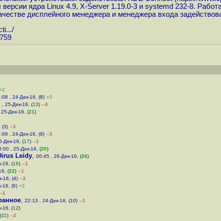
рсии ядра Linux 4.9, X-Server 1.19.0-3 и systemd 232-8. Работа
качестве дисплейного менеджера и менеджера входа задейство
i...
/
5759
+2
:08 , 24-Дек-16, (8)
+3
 , 25-Дек-16, (
13
)
–4
 25-Дек-16, (
21
)
1
 (3)
–3
:09 , 24-Дек-16, (9)
–3
5-Дек-16, (
17
)
–1
0:00 , 25-Дек-16, (
20
)
Dirus Leidy
,
00:45 , 26-Дек-16, (
26
)
-16, (
16
)
–1
6, (
22
)
–1
-16, (4)
–3
-16, (6)
+1
–1
ранное
,
22:13 , 24-Дек-16, (10)
–1
-16, (
12
)
(
11
)
–2