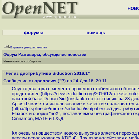
НОВ
форумы
помощь
Вариант для распечатки
Форум
Разговоры, обсуждение новостей
Изначальное сообщение
"Релиз дистрибутива Siduction 2016.1"
Сообщение от
opennews
(??) on 24-Дек-16, 20:11
Спустя два года с момента прошлого стабильного обновл
представлен (
https://news.siduction.org/2016/12/release-notes-
пакетной базе Debian Sid (unstable) по состоянию на 23 дек
Aptosid является использование в качестве пользователь
(
http://ftp.spline.de/mirrors/siduction/iso/patience
/) дистрибути
Fluxbox и сборки "noX", поставляемой без графического
Cinnamon, MATE и LXQt.
Ключевым новшеством нового выпуска является переход на
версии использовался KDE 4). Для взаимодействия с моб