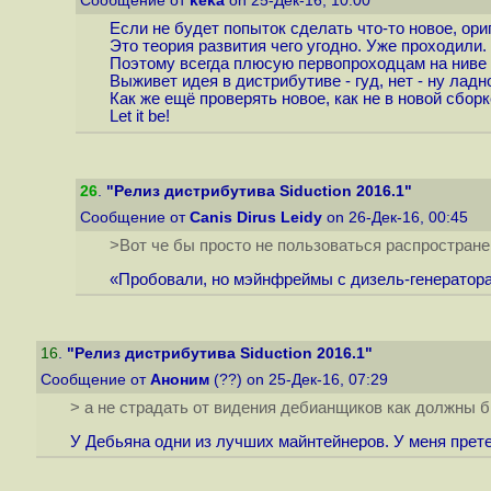
Сообщение от
keka
on 25-Дек-16, 10:00
Если не будет попыток сделать что-то новое, ори
Это теория развития чего угодно. Уже проходили.
Поэтому всегда плюсую первопроходцам на ниве 
Выживет идея в дистрибутиве - гуд, нет - ну ладн
Как же ещё проверять новое, как не в новой сбор
Let it be!
26
.
"Релиз дистрибутива Siduction 2016.1"
Сообщение от
Canis Dirus Leidy
on 26-Дек-16, 00:45
>Вот че бы просто не пользоваться распростра
«Пробовали, но мэйнфреймы с дизель-генераторам
16
.
"Релиз дистрибутива Siduction 2016.1"
Сообщение от
Аноним
(??) on 25-Дек-16, 07:29
> а не страдать от видения дебианщиков как должны 
У Дебьяна одни из лучших майнтейнеров. У меня претен