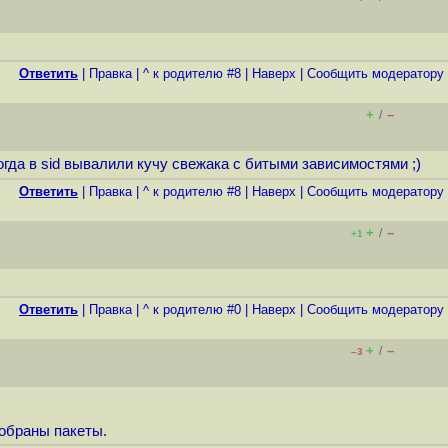
Ответить
|
Правка
|
^ к родителю #8
|
Наверх
|
Cообщить модератору
+
–
/
огда в sid вывалили кучу свежака с битыми зависимостями ;)
Ответить
|
Правка
|
^ к родителю #8
|
Наверх
|
Cообщить модератору
+
–
/
+1
Ответить
|
Правка
|
^ к родителю #0
|
Наверх
|
Cообщить модератору
+
–
/
–3
собраны пакеты.