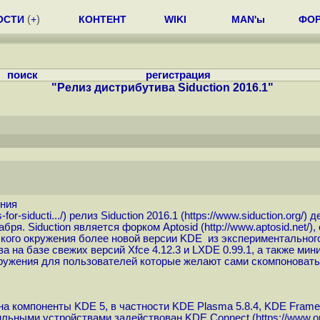
ОСТИ
(
+
)
КОНТЕНТ
WIKI
MAN'ы
ФО
поиск
регистрация
"Релиз дистрибутива Siduction 2016.1"
ения
for-siducti...
/) релиз Siduction 2016.1 (
https://www.siduction.org
/) 
абря. Siduction является форком Aptosid (
http://www.aptosid.net
/)
ского окружения более новой версии KDE из экспериментальног
ва на базе свежих версий Xfce 4.12.3 и LXDE 0.99.1, а также м
 окружения для пользователей которые желают сами скомпонова
 компоненты KDE 5, в частности KDE Plasma 5.8.4, KDE Framewo
ильными устройствами задействован KDE Connect (
https://www.