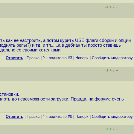
+
–
/
–1
тать как ее настроить, а потом курить USE флаги сборки и опции
днять репы?) и тд. и тп......а в дебиан ты просто ставишь
тдельно со своими хотелками.
Ответить
|
Правка
|
^ к родителю #3
|
Наверх
|
Cообщить модератору
+
–
/
–3
становки.
плоть до невозможности загрузки. Правда, на форуме очень
Ответить
|
Правка
|
^ к родителю #0
|
Наверх
|
Cообщить модератору
+
–
/
+1