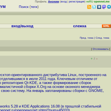
Профиль:
Аноним
(
вход
|
регистрация
)
неRU
opennet.me
РУМ
Поиск
(
теги
)
вход/выход
слежка
Пред. тема
|
След. тема
[
Отслеживать
]
+
–
/
десктоп-ориентированного дистрибутива Linux, построенного на
, отделившимся в июле 2011 года. Ключевым отличием от
о репозитория Qt-KDE, а также формирование сборок
инималистичной сборки X.Org на основе оконного менеджера
ть свою систему. На январь запланированы сборки с GNOME,
rks 5.28 и KDE Applications 16.08 (в прошлой стабильной
opennet.ru/opennews/art.shtml?num=45033
).