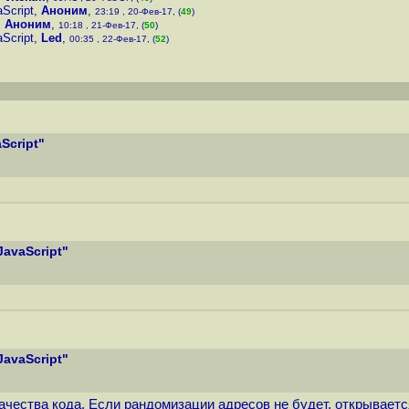
Script
,
Аноним
,
23:19 , 20-Фев-17, (
49
)
,
Аноним
,
10:18 , 21-Фев-17, (
50
)
Script
,
Led
,
00:35 , 22-Фев-17, (
52
)
Script"
avaScript"
avaScript"
ачества кода. Если рандомизации адресов не будет, открывает