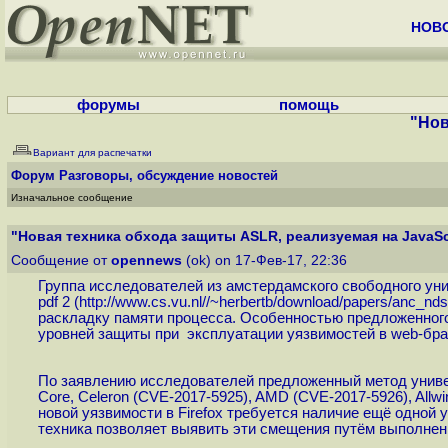
НОВ
форумы
помощь
"Нов
Вариант для распечатки
Форум
Разговоры, обсуждение новостей
Изначальное сообщение
"Новая техника обхода защиты ASLR, реализуемая на JavaSc
Сообщение от
opennews
(ok) on 17-Фев-17, 22:36
Группа исследователей из амстердамского свободного уни
pdf 2 (
http://www.cs.vu.nl//~herbertb/download/papers/anc_nds
раскладку памяти процесса. Особенностью предложенного 
уровней защиты при эксплуатации уязвимостей в web-бра
По заявлению исследователей предложенный метод универс
Core, Celeron (CVE-2017-5925), AMD (CVE-2017-5926), All
новой уязвимости в Firefox требуется наличие ещё одной
техника позволяет выявить эти смещения путём выполнения