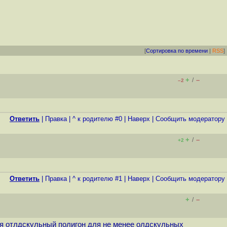
[
Сортировка по времени
|
RSS
]
+
–
/
–2
Ответить
|
Правка
|
^ к родителю #0
|
Наверх
|
Cообщить модератору
+
–
/
+2
Ответить
|
Правка
|
^ к родителю #1
|
Наверх
|
Cообщить модератору
+
–
/
ся отлдскульный полигон для не менее олдскульных