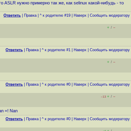
 ASLR нужно примерно так же, как selinux какой-нибудь - то
Ответить
|
Правка
|
^ к родителю #19
|
Наверх
|
Cообщить модератору
+
–
/
Ответить
|
Правка
|
^ к родителю #1
|
Наверх
|
Cообщить модератору
+
–
/
Ответить
|
Правка
|
^ к родителю #0
|
Наверх
|
Cообщить модератору
+
–
/
–13
an =! Nan
Ответить
|
Правка
|
^ к родителю #0
|
Наверх
|
Cообщить модератору
+
–