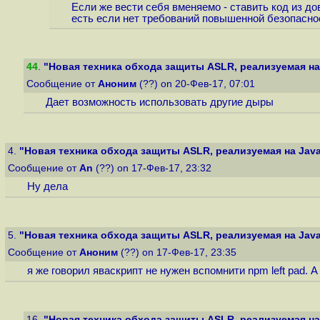
Если же вести себя вменяемо - ставить код из до
есть если нет требований повышенной безопаснос
44
.
"Новая техника обхода защиты ASLR, реализуемая на 
Сообщение от
Аноним
(??) on 20-Фев-17, 07:01
Дает возможность использовать другие дыры
4.
"Новая техника обхода защиты ASLR, реализуемая на Java
Сообщение от
An
(??) on 17-Фев-17, 23:32
Ну дела
5.
"Новая техника обхода защиты ASLR, реализуемая на Java
Сообщение от
Аноним
(??) on 17-Фев-17, 23:35
я же говорил яваскрипт не нужен вспомнити npm left pad. 
16.
"Новая техника обхода защиты ASLR, реализуемая на 