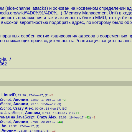
м (side-channel attacks) и основан на косвенном определении 
kipedia.org/wiki/%D0%91%D0%...
) (Memory Management Unit) в ход
тивность приложения и так и активность блока MMU, то путём о
с высокой вероятностью подобрать адрес, по которому было об
ппаратных особенностях кэширования адресов в современных пр
но снижающих производительность. Реализация защиты на аппар
-ja...
/
6062
,
LinuxID
,
22:36 , 17-Фев-17, (1)
–2
Script
,
Аноним
,
22:40 , 17-Фев-17, (2)
+2
Script
,
Аноним
,
23:13 , 17-Фев-17, (3)
Script
,
Crazy Alex
,
00:09 , 18-Фев-17, (10)
а JavaScript
,
Аноним
,
07:41 , 18-Фев-17, (19)
+1
емая на JavaScript
,
Crazy Alex
,
15:09 , 19-Фев-17, (
42
)
–2
Script
,
Аноним
,
07:01 , 20-Фев-17, (
44
)
,
An
,
23:32 , 17-Фев-17, (4)
,
Аноним
,
23:35 , 17-Фев-17, (5)
–13