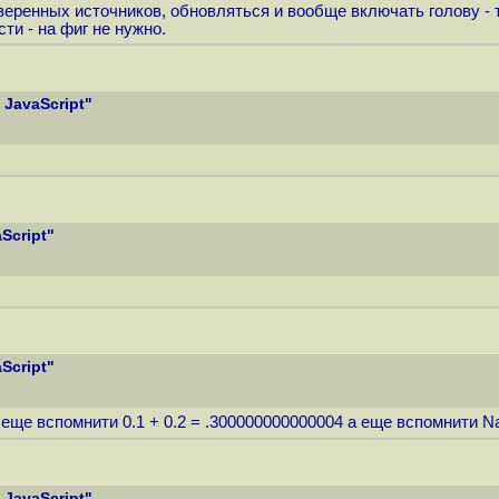
веренных источников, обновляться и вообще включать голову - то
ти - на фиг не нужно.
JavaScript"
Script"
Script"
А еще вспомнити 0.1 + 0.2 = .300000000000004 а еще вспомнити N
JavaScript"