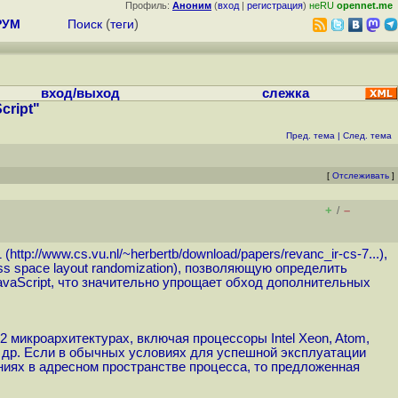
Профиль:
Аноним
(
вход
|
регистрация
)
неRU
opennet.me
РУМ
Поиск
(
теги
)
вход/выход
слежка
cript"
Пред. тема
|
След. тема
[
Отслеживать
]
+
–
/
 (
http://www.cs.vu.nl/~herbertb/download/papers/revanc_ir-cs-7...
),
s space layout randomization), позволяющую определить
avaScript, что значительно упрощает обход дополнительных
 микроархитектурах, включая процессоры Intel Xeon, Atom,
 и др. Если в обычных условиях для успешной эксплуатации
ниях в адресном пространстве процесса, то предложенная