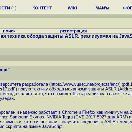
ОСТИ
(
+
)
КОНТЕНТ
WIKI
MAN'ы
ФО
поиск
регистрация
ая техника обхода защиты ASLR, реализуемая на JavaS
ript"
верситета разработала (
https://www.vusec.net/projects/anc
/) (pdf 1
s17.pdf
)) новую технику обхода механизма защиты ASLR (Addres
метода является то, что он может быть реализован на языке J
узерах.
ален и надёжно работает в Chrome и Firefox как минимум на 22
winner, Samsung Exynos, NVIDIA Tegra (CVE-2017-5927 для ARM)
 уязвимости, которая позволит получить сведения о ASLR-смеще
 скрипта на языке JavaScript.