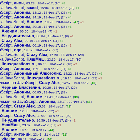
Script
,
анон
,
03:28 , 18-Фев-17, (16)
+8
а JavaScript
,
saasd
,
15:04 , 18-Фев-17, (28)
+1
Script
,
Аноним
,
13:12 , 18-Фев-17, (23)
+1
Script
,
Аноним
,
14:19 , 18-Фев-17, (24)
+4
а JavaScript
,
Аноним
,
10:20 , 20-Фев-17, (
47
)
–1
Script
,
Аноним
,
20:16 , 18-Фев-17, (35)
+1
,
Аноним
,
00:00 , 18-Фев-17, (7)
–1
,
Не удивительно
,
00:04 , 18-Фев-17, (9)
–1
,
Crazy Alex
,
00:10 , 18-Фев-17, (11)
+2
Script
,
Аноним
,
00:19 , 18-Фев-17, (12)
–2
Script
,
qqq
,
14:59 , 18-Фев-17, (27)
а JavaScript
,
Crazy Alex
,
16:58 , 18-Фев-17, (29)
а JavaScript
,
НяшМяш
,
23:30 , 18-Фев-17, (36)
,
linuxquestions.ru
,
06:46 , 18-Фев-17, (18)
–2
Script
,
Аноним
,
11:13 , 18-Фев-17, (21)
+3
Script
,
Анонимный Алкоголик
,
14:22 , 18-Фев-17, (25)
+2
а JavaScript
,
linuxquestions.ru
,
19:15 , 18-Фев-17, (33)
–1
емая на JavaScript
,
Crazy Alex
,
14:57 , 19-Фев-17, (
40
)
,
Черный Властелин
,
10:26 , 18-Фев-17, (20)
Script
,
Аноним
,
00:05 , 19-Фев-17, (38)
а JavaScript
,
Аноним
,
11:41 , 19-Фев-17, (
39
)
емая на JavaScript
,
Аноним
,
23:17 , 20-Фев-17, (
48
)
Script
,
Crazy Alex
,
15:02 , 19-Фев-17, (
41
)
,
Аноним
,
12:50 , 18-Фев-17, (22)
–1
Script
,
Crazy Alex
,
17:00 , 18-Фев-17, (30)
,
Не удивительно
,
19:59 , 18-Фев-17, (34)
–1
,
НяшМяш
,
23:32 , 18-Фев-17, (37)
–1
,
Аноним
,
18:53 , 19-Фев-17, (
43
)
Script
,
антоний
,
23:41 , 21-Фев-17, (
51
)
,
vitektm
,
09:41 , 20-Фев-17, (
46
)