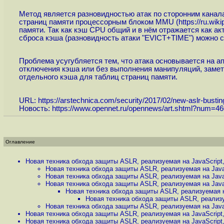
Метод является разновидностью атак по сторонним канала
страниц памяти процессорным блоком MMU (
https://ru.wi
памяти. Так как кэш CPU общий и в нём отражается как ак
сброса кэша (разновидность атаки "EVICT+TIME") можно 
Проблема усугубляется тем, что атака основывается на а
отключения кэша или без выполнения манипуляций, замет
отдельного кэша для таблиц страниц памяти.
URL:
https://arstechnica.com/security/2017/02/new-aslr-busting
Новость:
https://www.opennet.ru/opennews/art.shtml?num=4
Оглавление
Новая техника обхода защиты ASLR, реализуемая на JavaScript
Новая техника обхода защиты ASLR, реализуемая на Java
Новая техника обхода защиты ASLR, реализуемая на Java
Новая техника обхода защиты ASLR, реализуемая на Java
Новая техника обхода защиты ASLR, реализуемая н
Новая техника обхода защиты ASLR, реализу
Новая техника обхода защиты ASLR, реализуемая на Java
Новая техника обхода защиты ASLR, реализуемая на JavaScript
Новая техника обхода защиты ASLR, реализуемая на JavaScript