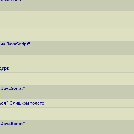
на JavaScript"
дарт.
JavaScript"
ться? Слишком толсто
JavaScript"