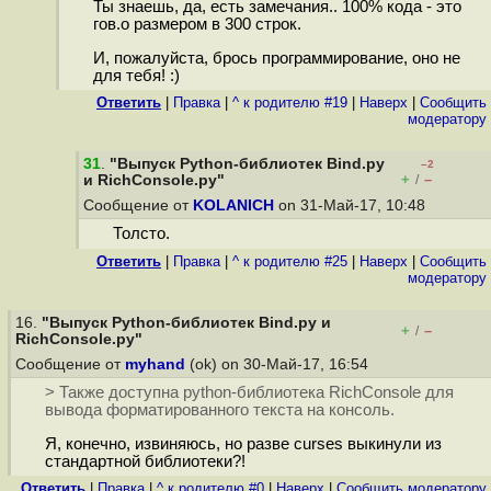
Ты знаешь, да, есть замечания.. 100% кода - это
гов.о размером в 300 строк.
И, пожалуйста, брось программирование, оно не
для тебя! :)
Ответить
|
Правка
|
^ к родителю #19
|
Наверх
|
Cообщить
модератору
31
.
"Выпуск Python-библиотек Bind.py
–2
+
–
и RichConsole.py"
/
Сообщение от
KOLANICH
on 31-Май-17, 10:48
Толсто.
Ответить
|
Правка
|
^ к родителю #25
|
Наверх
|
Cообщить
модератору
16.
"Выпуск Python-библиотек Bind.py и
+
–
/
RichConsole.py"
Сообщение от
myhand
(ok) on 30-Май-17, 16:54
> Также доступна python-библиотека RichConsole для
вывода форматированного текста на консоль.
Я, конечно, извиняюсь, но разве curses выкинули из
стандартной библиотеки?!
Ответить
|
Правка
|
^ к родителю #0
|
Наверх
|
Cообщить модератору