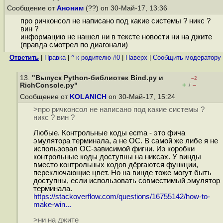
Сообщение от
Аноним
(??) on 30-Май-17, 13:36
про ричконсол не написано под какие системы ? никс ?
вин ?
информацию не нашел ни в тексте новости ни на джите
(правда смотрел по диагонали)
Ответить
|
Правка
|
^ к родителю #0
|
Наверх
|
Cообщить модератору
13.
"Выпуск Python-библиотек Bind.py и
–2
+
–
RichConsole.py"
/
Сообщение от
KOLANICH
on 30-Май-17, 15:24
>про ричконсол не написано под какие системы ?
никс ? вин ?
Любые. Контрольные коды ecma - это фича
эмулятора терминала, а не ОС. В самой же либе я не
использовал ОС-зависимой фигни. Из коробки
контрольные коды доступны на никсах. У винды
вместо контрольных кодов дёргаются функции,
переключающие цвет. Но на винде тоже могут быть
доступны, если использовать совместимый эмулятор
терминала.
https://stackoverflow.com/questions/16755142/how-to-
make-win...
>ни на джите