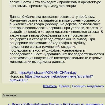
вложенности 3 это приводит к проблемам в архитектуре
программы, препятствуя модуляризации.
Данная библиотека позволяет решить эту проблему.
Желаемая разметка задаётся в виде ориентированного
ациклического графа (обобщение дерева, позволяющее
повторно использовать вершины при условии, что это не
создаёт циклов), в котором листьями являются строки. В
таком виде вывод обрабатывается в программе и
рендерится в строку перед отправкой на вывод. При
рендеринге происходит обход графа в глубину,
применение и откат изменений, создание
последовательностей диффов, конвертация в
последовательность управляющих последовательностей
и оптимизация полученной последовательности с целью
минимизации выводимых данных.
URL:
https://github.com/KOLANICH/bind.py
Новость:
https://www.opennet.ru/opennews/art.shtml?
num=46617
Ответить
|
Правка
|
Cообщить модератору
Оглавление
Выпуск Python-библиотек Bind.py и RichConsole.py
,
anonymous