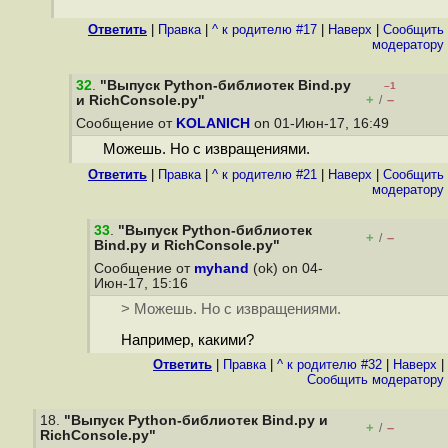
Ответить
|
Правка
|
^ к родителю #17
|
Наверх
|
Cообщить
модератору
32
.
"Выпуск Python-библиотек Bind.py
–1
+
–
и RichConsole.py"
/
Сообщение от
KOLANICH
on 01-Июн-17, 16:49
Можешь. Но с извращениями.
Ответить
|
Правка
|
^ к родителю #21
|
Наверх
|
Cообщить
модератору
33
.
"Выпуск Python-библиотек
+
–
/
Bind.py и RichConsole.py"
Сообщение от
myhand
(ok) on 04-
Июн-17, 15:16
> Можешь. Но с извращениями.
Например, какими?
Ответить
|
Правка
|
^ к родителю #32
|
Наверх
|
Cообщить модератору
18.
"Выпуск Python-библиотек Bind.py и
+
–
/
RichConsole.py"