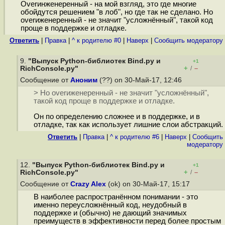
Overинженеренный - на мой взгляд, это где многие
обойдутся решением "в лоб", но где так не сделано. Но
overиженеренный - не значит "усложнённый", такой код
проще в поддержке и отладке.
Ответить
|
Правка
|
^ к родителю #0
|
Наверх
|
Cообщить модератору
9.
"Выпуск Python-библиотек Bind.py и
+1
+
–
RichConsole.py"
/
Сообщение от
Аноним
(??) on 30-Май-17, 12:46
> Но overиженеренный - не значит "усложнённый",
такой код проще в поддержке и отладке.
Он по определению сложнее и в поддержке, и в
отладке, так как использует лишние слои абстракций.
Ответить
|
Правка
|
^ к родителю #6
|
Наверх
|
Cообщить
модератору
12.
"Выпуск Python-библиотек Bind.py и
+1
+
–
RichConsole.py"
/
Сообщение от
Crazy Alex
(ok) on 30-Май-17, 15:17
В наиболее распространённом понимании - это
именно переусложнённый код, неудобный в
поддержке и (обычно) не дающий значимых
преимуществ в эффективности перед более простым