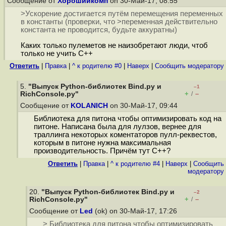
Сообщение от
Хорошийкомп
on 30-Май-17, 08:55
>Ускорение достигается путём перемещения переменных
в константы (проверки, что >переменная действительно
константа не проводится, будьте аккуратны)
Каких только пулеметов не наизобретают люди, чтоб
только не учить C++
Ответить
|
Правка
|
^ к родителю #0
|
Наверх
|
Cообщить модератору
5.
"Выпуск Python-библиотек Bind.py и
–1
+
–
RichConsole.py"
/
Сообщение от
KOLANICH
on 30-Май-17, 09:44
Библиотека для питона чтобы оптимизировать код на
питоне. Написана была для лулзов, вернее для
траллинга некоторых коментаторов пулл-реквестов,
которым в питоне нужна максимальная
производительность. Причём тут C++?
Ответить
|
Правка
|
^ к родителю #4
|
Наверх
|
Cообщить
модератору
20.
"Выпуск Python-библиотек Bind.py и
–2
+
–
RichConsole.py"
/
Сообщение от
Led
(ok) on 30-Май-17, 17:26
> Библиотека для питона чтобы оптимизировать