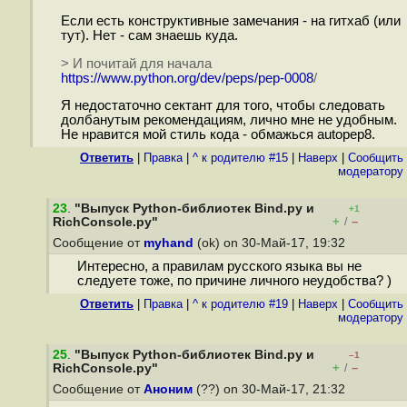
Если есть конструктивные замечания - на гитхаб (или
тут). Нет - сам знаешь куда.
> И почитай для начала
https://www.python.org/dev/peps/pep-0008
/
Я недостаточно сектант для того, чтобы следовать
долбанутым рекомендациям, лично мне не удобным.
Не нравится мой стиль кода - обмажься autopep8.
Ответить
|
Правка
|
^ к родителю #15
|
Наверх
|
Cообщить
модератору
23
.
"Выпуск Python-библиотек Bind.py и
+1
+
–
RichConsole.py"
/
Сообщение от
myhand
(ok) on 30-Май-17, 19:32
Интересно, а правилам русского языка вы не
следуете тоже, по причине личного неудобства? )
Ответить
|
Правка
|
^ к родителю #19
|
Наверх
|
Cообщить
модератору
25
.
"Выпуск Python-библиотек Bind.py и
–1
+
–
RichConsole.py"
/
Сообщение от
Аноним
(??) on 30-Май-17, 21:32