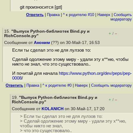
git произносится [ɡɪt]
Ответить
|
Правка
|
^ к родителю #10
|
Наверх
|
Cообщить
модератору
15.
"Выпуск Python-библиотек Bind.py и
+
–
/
RichConsole.py"
Сообщение от
Аноним
(??) on 30-Май-17, 16:53
Если ты сделал это не для лулзов то:
Сделай одолжение этому миру - удали эту х**ню, чтобы
никто не знал, что это существовало..
И почитай для начала
https://www.python.org/dev/peps/pep-
0008
/
Ответить
|
Правка
|
^ к родителю #0
|
Наверх
|
Cообщить модератору
19.
"Выпуск Python-библиотек Bind.py и
+
–
/
RichConsole.py"
Сообщение от
KOLANICH
on 30-Май-17, 17:20
> Если ты сделал это не для лулзов то:
> Сделай одолжение этому миру - удали эту х**ню,
чтобы никто не знал,
> что это существовало..