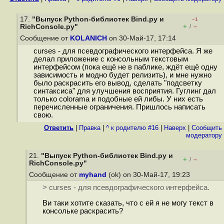
17.
"Выпуск Python-библиотек Bind.py и
–1
+
–
RichConsole.py"
/
Сообщение от
KOLANICH
on 30-Май-17, 17:14
curses - для псевдографического интерфейса. Я же
делал приложение с консольным текстовым
интерфейсом (пока ещё не в паблике, ждёт ещё одну
зависимость и модно будет релизить), и мне нужно
было раскрасить его вывод, сделать "подсветку
синтаксиса" для улучшения восприятия. Гуглинг дал
только colorama и подобные ей либы. У них есть
перечисленные ограничения. Пришлось написать
свою.
Ответить
|
Правка
|
^ к родителю #16
|
Наверх
|
Cообщить
модератору
21.
"Выпуск Python-библиотек Bind.py и
+
–
/
RichConsole.py"
Сообщение от
myhand
(ok) on 30-Май-17, 19:23
> curses - для псевдографического интерфейса.
Ви таки хотите сказать, что с ей я не могу текст в
консольке раскрасить?