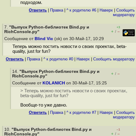
подходом.
Ответить
|
Правка
|
^ к родителю #6
|
Наверх
|
Cообщить
модератору
7.
"Выпуск Python-библиотек Bind.py и
+3
+
–
RichConsole.py"
/
Сообщение от
Blind Vic
(ok) on 30-Май-17, 10:29
Теперь можно постить новости о своих проектах, beta-
quality, just for fun?
Ответить
|
Правка
|
^ к родителю #0
|
Наверх
|
Cообщить модератору
14.
"Выпуск Python-библиотек Bind.py и
+
–
/
RichConsole.py"
Сообщение от
KOLANICH
on 30-Май-17, 15:25
> Теперь можно постить новости о своих проектах,
beta-quality, just for fun?
Вообще-то уже давно.
Ответить
|
Правка
|
^ к родителю #7
|
Наверх
|
Cообщить
модератору
10.
"Выпуск Python-библиотек Bind.py и
–1
+
–
RichConsole.py"
/