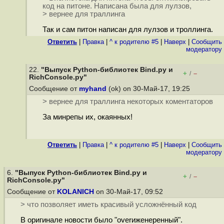
код на питоне. Написана была для лулзов,
> вернее для траллинга
Так и сам питон написан для лулзов и троллинга.
Ответить
|
Правка
|
^ к родителю #5
|
Наверх
|
Cообщить
модератору
22.
"Выпуск Python-библиотек Bind.py и
+
–
/
RichConsole.py"
Сообщение от
myhand
(ok) on 30-Май-17, 19:25
> вернее для траллинга некоторых коментаторов
За минрепы их, окаянных!
Ответить
|
Правка
|
^ к родителю #5
|
Наверх
|
Cообщить
модератору
6.
"Выпуск Python-библиотек Bind.py и
+
–
/
RichConsole.py"
Сообщение от
KOLANICH
on 30-Май-17, 09:52
> что позволяет иметь красивый усложнённый код
В оригинале новости было "overиженеренный".