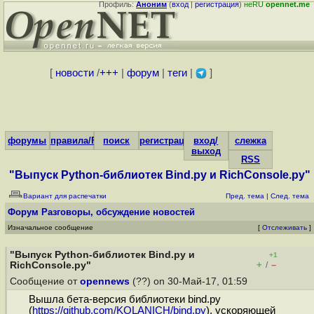
Профиль:
Аноним
(
вход
|
регистрация
)
неRU
opennet.me
[
новости
/
+++
|
форум
|
теги
|
]
форумы
правила/FAQ
поиск
регистрация
вход/
слежка
выход
RSS
"Выпуск Python-библиотек Bind.py и RichConsole.py"
Вариант для распечатки
Пред. тема
|
След. тема
Форум
Разговоры, обсуждение новостей
Изначальное сообщение
[
Отслеживать
]
"Выпуск Python-библиотек Bind.py и
+1
+
–
RichConsole.py"
/
Сообщение от
opennews
(??) on 30-Май-17, 01:59
Вышла бета-версия библиотеки bind.py
(
https://github.com/KOLANICH/bind.py
), ускоряющей