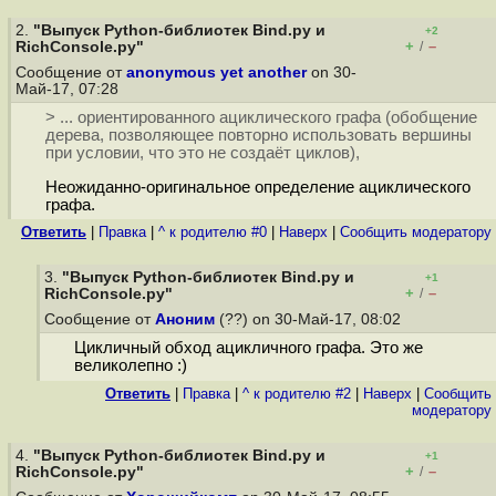
2.
"Выпуск Python-библиотек Bind.py и
+2
+
–
RichConsole.py"
/
Сообщение от
anonymous yet another
on 30-
Май-17, 07:28
> ... ориентированного ациклического графа (обобщение
дерева, позволяющее повторно использовать вершины
при условии, что это не создаёт циклов),
Неожиданно-оригинальное определение ациклического
графа.
Ответить
|
Правка
|
^ к родителю #0
|
Наверх
|
Cообщить модератору
3.
"Выпуск Python-библиотек Bind.py и
+1
+
–
RichConsole.py"
/
Сообщение от
Аноним
(??) on 30-Май-17, 08:02
Цикличный обход ацикличного графа. Это же
великолепно :)
Ответить
|
Правка
|
^ к родителю #2
|
Наверх
|
Cообщить
модератору
4.
"Выпуск Python-библиотек Bind.py и
+1
+
–
RichConsole.py"
/