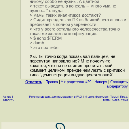
никому особо не нужны. А цветной
> текст выводить в консоль -- много ума не
нужно... " откуда
> мамы таких аналитиков достают?
> Сидит крендель за ПК из ближайшего ашана и
пребывает в полной уверенности
> что у всего остального человечества точно
такая же железная конфигурация.
> $ echo $TERM
> dumb
> это про тебя
Хы. Ты точно когда показывал пальцем, не
перепутал направление? Мне почему-то
кажется, что ты не осилил прочитать мой
коммент целиком, прежде чем лезть с критикой
типа "демонстрация выдающихся знаний".
Ответить
|
Правка
|
^ к родителю #29
|
Наверх
|
Cообщить
модератору
Архив
|
Рекомендовать для помещения в FAQ
|
Индекс форумов
|
Темы
|
Пред.
Удалить
тема
|
След. тема