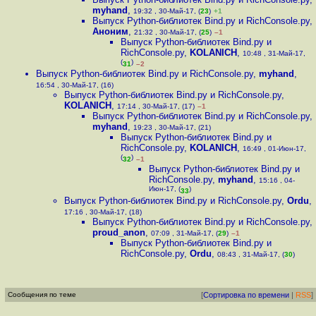
myhand
,
19:32 , 30-Май-17, (
23
)
+1
Выпуск Python-библиотек Bind.py и RichConsole.py
,
Аноним
,
21:32 , 30-Май-17, (
25
)
–1
Выпуск Python-библиотек Bind.py и
RichConsole.py
,
KOLANICH
,
10:48 , 31-Май-17,
(
)
31
–2
Выпуск Python-библиотек Bind.py и RichConsole.py
,
myhand
,
16:54 , 30-Май-17, (16)
Выпуск Python-библиотек Bind.py и RichConsole.py
,
KOLANICH
,
17:14 , 30-Май-17, (17)
–1
Выпуск Python-библиотек Bind.py и RichConsole.py
,
myhand
,
19:23 , 30-Май-17, (21)
Выпуск Python-библиотек Bind.py и
RichConsole.py
,
KOLANICH
,
16:49 , 01-Июн-17,
(
)
32
–1
Выпуск Python-библиотек Bind.py и
RichConsole.py
,
myhand
,
15:16 , 04-
Июн-17, (
)
33
Выпуск Python-библиотек Bind.py и RichConsole.py
,
Ordu
,
17:16 , 30-Май-17, (18)
Выпуск Python-библиотек Bind.py и RichConsole.py
,
proud_anon
,
07:09 , 31-Май-17, (
29
)
–1
Выпуск Python-библиотек Bind.py и
RichConsole.py
,
Ordu
,
08:43 , 31-Май-17, (
30
)
Сообщения по теме
[
Сортировка по времени
|
RSS
]