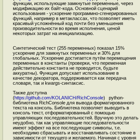
функции, использующие замкнутые переменные, через
модификацию их байт-кода. Основной сценарий
использования - ускорение программно-сгенерированных
функций, например в метаклассах, что позволяет иметь
красивый усложнённый код почти без уменьшения
производительности во время исполнения, ценой
некоторых затрат на инициализацию.
Синтетический тест (255 переменных) показал 15%
ускорение для замкнутых переменных и 30% для
глобальных. Ускорение достигается путём перемещения
переменных в константы (проверки, что переменная
действительно константа не проводится, будьте
аккуратны). Функция допускает использование в
качестве декоратора, поддерживается как передача
словаря, так и kwargs-синтаксис.
Также доступна
(
https://github.com/KOLANICH/RichConsole
) python-
библиотека RichConsole для вывода форматированного
текста на консоль. Библиотека позволяет выводить в
консоль текст, отформатированный с помощью
управляющих последовательностей. Вручную это делать
неудобно, так как управляющие последовательности
имеют эффект на все последующие символы, т.е.
необходимо сбрасывать и восстанавливать состояние в
зависимости от текущего и желаемого. Начиная с уровня