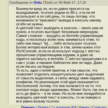
Сообщение от
Ordu
(ok) on 30-Май-17, 17:16
Выкинули вряд ли, но он давно просится на
выкидывание. ncurses родом из 80-х, и если её
используют и по сей день, то лишь потому, что
возможности "красивого" вывода в консоль никому
особо не нужны.
А цветной текст выводить в консоль -- много ума не
нужно, и ncurses выглядит безумным оверхедом.
Самое сложное -- выудить из terminfo управляющие
коды, и поскольку всем лень заниматься этим, то
либо они пишут '\e[...', либо используют ncurses.
Более интересный вопрос в том, зачем нужен этот
RichConsole, если он использует подход с жёстко
прошитыми управляющими кодами, и даже не
парится заглянуть в terminfo. С жёстко прошитыми я и
сам с усам, и никаких библиотек мне не надо. Даже
если писать на бидоне.
То есть, идея стилей приятна, в том смысле, что
позволяет отделить концептуально цвет выделения
от смысла выделения, а связь между ними задавать
конфигом. Но реализация этой идеи оказывается
бесполезной, потому что она полагается на то, что
контрол-коды везде одинаковы. Может быть так оно и
есть де факто -- я не знаю. Но если мне понадобится
выводить цветной текст в консоль, то не поверю и
всё равно возьму ncurses.
Ответить
|
Правка
|
^ к родителю #16
|
Наверх
|
Cообщить