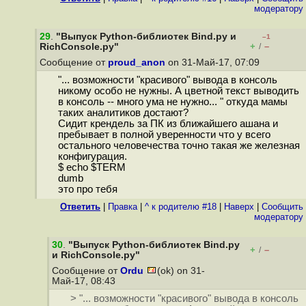
модератору
29
.
"Выпуск Python-библиотек Bind.py и
–1
+
–
RichConsole.py"
/
Сообщение от
proud_anon
on 31-Май-17, 07:09
"... возможности "красивого" вывода в консоль
никому особо не нужны. А цветной текст выводить
в консоль -- много ума не нужно... " откуда мамы
таких аналитиков достают?
Сидит крендель за ПК из ближайшего ашана и
пребывает в полной уверенности что у всего
остального человечества точно такая же железная
конфигурация.
$ echo $TERM
dumb
это про тебя
Ответить
|
Правка
|
^ к родителю #18
|
Наверх
|
Cообщить
модератору
30
.
"Выпуск Python-библиотек Bind.py
+
–
/
и RichConsole.py"
Сообщение от
Ordu
(ok) on 31-
Май-17, 08:43
> "... возможности "красивого" вывода в консоль