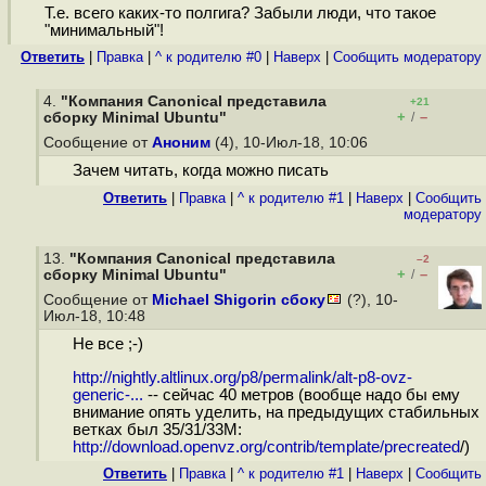
Т.е. всего каких-то полгига? Забыли люди, что такое
"минимальный"!
Ответить
|
Правка
|
^ к родителю #0
|
Наверх
|
Cообщить модератору
4.
"Компания Canonical представила
+21
+
–
сборку Minimal Ubuntu"
/
Сообщение от
Аноним
(4), 10-Июл-18, 10:06
Зачем читать, когда можно писать
Ответить
|
Правка
|
^ к родителю #1
|
Наверх
|
Cообщить
модератору
13.
"Компания Canonical представила
–2
+
–
сборку Minimal Ubuntu"
/
Сообщение от
Michael Shigorin сбоку
(?), 10-
Июл-18, 10:48
Не все ;-)
http://nightly.altlinux.org/p8/permalink/alt-p8-ovz-
generic-...
-- сейчас 40 метров (вообще надо бы ему
внимание опять уделить, на предыдущих стабильных
ветках был 35/31/33M:
http://download.openvz.org/contrib/template/precreated
/)
Ответить
|
Правка
|
^ к родителю #1
|
Наверх
|
Cообщить