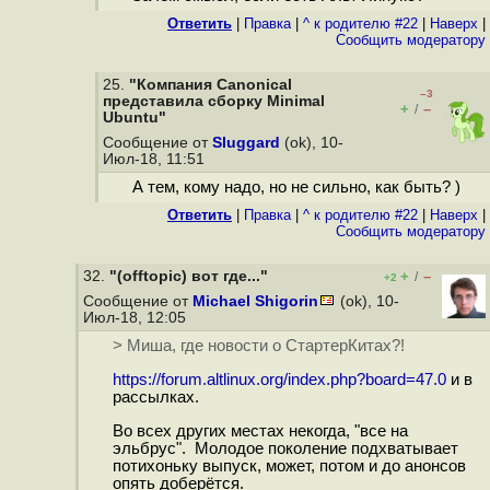
Ответить
|
Правка
|
^ к родителю #22
|
Наверх
|
Cообщить модератору
25.
"Компания Canonical
–3
представила сборку Minimal
+
–
/
Ubuntu"
Сообщение от
Sluggard
(ok), 10-
Июл-18, 11:51
А тем, кому надо, но не сильно, как быть? )
Ответить
|
Правка
|
^ к родителю #22
|
Наверх
|
Cообщить модератору
32.
"(offtopic) вот где..."
+
–
/
+2
Сообщение от
Michael Shigorin
(ok), 10-
Июл-18, 12:05
> Миша, где новости о СтартерКитах?!
https://forum.altlinux.org/index.php?board=47.0
и в
рассылках.
Во всех других местах некогда, "все на
эльбрус". Молодое поколение подхватывает
потихоньку выпуск, может, потом и до анонсов
опять доберётся.