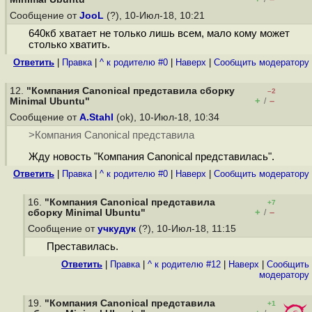
Сообщение от
JooL
(?), 10-Июл-18, 10:21
640кб хватает не только лишь всем, мало кому может
столько хватить.
Ответить
|
Правка
|
^ к родителю #0
|
Наверх
|
Cообщить модератору
12.
"Компания Canonical представила сборку
–2
+
–
Minimal Ubuntu"
/
Сообщение от
A.Stahl
(ok), 10-Июл-18, 10:34
>Компания Canonical представила
Жду новость "Компания Canonical представилась".
Ответить
|
Правка
|
^ к родителю #0
|
Наверх
|
Cообщить модератору
16.
"Компания Canonical представила
+7
+
–
сборку Minimal Ubuntu"
/
Сообщение от
учкудук
(?), 10-Июл-18, 11:15
Преставилась.
Ответить
|
Правка
|
^ к родителю #12
|
Наверх
|
Cообщить
модератору
19.
"Компания Canonical представила
+1