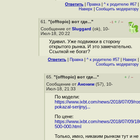
Ответить
|
Правка
|
^ к родителю #67
|
Наверх
|
Cообщить модератору
61.
"(offtopic) вот где..."
+
–
/
–1
Сообщение от
Sluggard
(ok), 10-
Июл-18, 20:22
Удивил. Уже подвижки в сторону
открытого рынка. И это замечательно.
Ссылкой не богат?
Ответить
|
Правка
|
^ к родителю #57
|
Наверх
|
Cообщить модератору
65.
"(offtopic) вот где..."
+
–
/
Сообщение от
Аноним
(57), 10-
Июл-18, 21:33
По модели:
https://www.ixbt.com/news/2018/07/09/ro
pokazal-serijnyj...
По цене:
https://www.ixbt.com/news/2018/07/09/18
500-000.html
Только, имхо, никаким рынком тут и не