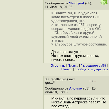
Сообщение от
Sluggard
(ok),
11-Июл-18, 01:05
> Видите ли, я не удивился,
когда посмотрел в новости и
удостоверился, что
> тот аноним из #57 попросту
соврал -- машинка идёт с ОС
> "Эльбрус", как и другой
щупанный мной экземпляр. А
это для
> эльбрусов штатное состояние.
Да я почитал уже.
Но там опять кругом военка,
ничего нового.
Ответить
|
Правка
|
^ к родителю #67
|
Наверх
|
Cообщить модератору
83.
"(offtopic) вот
+
–
/
где..."
Сообщение от
Аноним
(83), 11-
Июл-18, 18:16
Михаил, а по первой ссыли, что
ниже? Ведь Астру-же пеарят. Не
вас отнюдь!