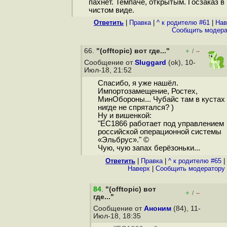
пахнет. Темпаче, открытым. Госзаказ в
чистом виде.
Ответить
|
Правка
|
^ к родителю #61
|
Нав
Cообщить модера
66.
"(offtopic) вот где..."
+
–
/
Сообщение от
Sluggard
(ok), 10-
Июл-18, 21:52
Спасибо, я уже нашёл.
Импортозамещение, Ростех,
МинОбороны... Чубайс там в кустах
нигде не спрятался? )
Ну и вишенкой:
"ЕС1866 работает под управлением
российской операционной системы
«Эльбрус»." ©
Чую, чую запах берёзоньки...
Ответить
|
Правка
|
^ к родителю #65
|
Наверх
|
Cообщить модератору
84
.
"(offtopic) вот
+
–
/
где..."
Сообщение от
Аноним
(84), 11-
Июл-18, 18:35