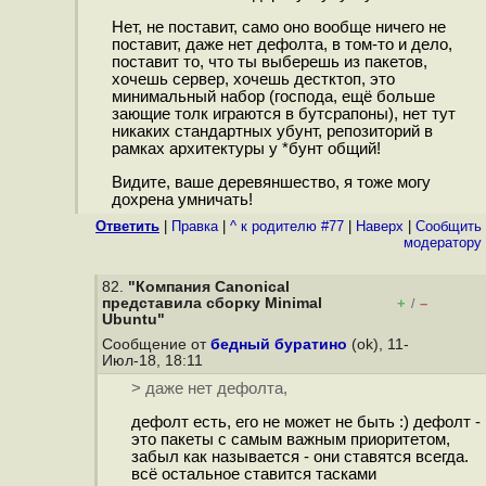
Нет, не поставит, само оно вообще ничего не
поставит, даже нет дефолта, в том-то и дело,
поставит то, что ты выберешь из пакетов,
хочешь сервер, хочешь дестктоп, это
минимальный набор (господа, ещё больше
зающие толк играются в бутсрапоны), нет тут
никаких стандартных убунт, репозиторий в
рамках архитектуры у *бунт общий!
Видите, ваше деревяншество, я тоже могу
дохрена умничать!
Ответить
|
Правка
|
^ к родителю #77
|
Наверх
|
Cообщить
модератору
82.
"Компания Canonical
представила сборку Minimal
+
–
/
Ubuntu"
Сообщение от
бедный буратино
(ok), 11-
Июл-18, 18:11
> даже нет дефолта,
дефолт есть, его не может не быть :) дефолт -
это пакеты с самым важным приоритетом,
забыл как называется - они ставятся всегда.
всё остальное ставится тасками