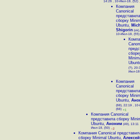
14:26 , 10-Июл-18, (52)
Компания
Canonical
представил
сборку Mini
Ubuntu
,
Mich
Shigorin
(ok),
10-Июл-18, (55)
Компа
Canon
предс
сборк
Minim
Ubunt
(?), 20:
Июл-18,
Компания
Canonical
представил
сборку Mini
Ubuntu
,
Ано
(68), 22:19 , 10
(68)
+1
Компания Canonical
представила сборку Mini
Ubuntu
,
Аноним
(49), 13:11 
Июл-18, (50)
–2
Компания Canonical представил
сборку Minimal Ubuntu
,
Алексей