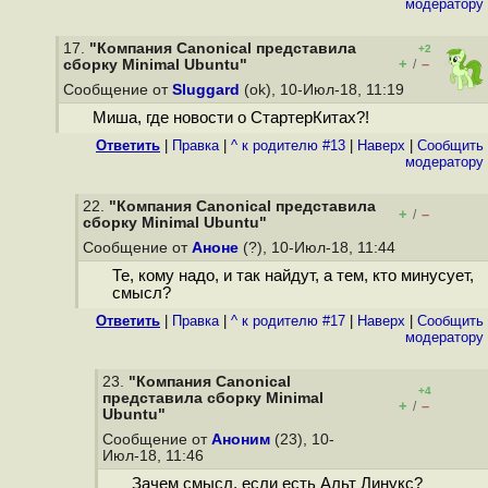
модератору
17.
"Компания Canonical представила
+2
+
–
сборку Minimal Ubuntu"
/
Сообщение от
Sluggard
(ok), 10-Июл-18, 11:19
Миша, где новости о СтартерКитах?!
Ответить
|
Правка
|
^ к родителю #13
|
Наверх
|
Cообщить
модератору
22.
"Компания Canonical представила
+
–
/
сборку Minimal Ubuntu"
Сообщение от
Аноне
(?), 10-Июл-18, 11:44
Те, кому надо, и так найдут, а тем, кто минусует,
смысл?
Ответить
|
Правка
|
^ к родителю #17
|
Наверх
|
Cообщить
модератору
23.
"Компания Canonical
+4
представила сборку Minimal
+
–
/
Ubuntu"
Сообщение от
Аноним
(23), 10-
Июл-18, 11:46
Зачем смысл, если есть Альт Линукс?