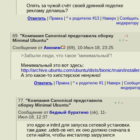
Опять за чужой счёт своей дрянной поделке
рекламу делаешь?
Ответить
|
Правка
|
^ к родителю #13
|
Наверх
|
Cообщить
модератору
69.
"Компания Canonical представила сборку
–1
+
–
Minimal Ubuntu"
/
Сообщение от
Аноним
(69), 10-Июл-18, 23:25
>Забыли люди, что такое "минимальный"!
Минимальный это вот здесь:
http://archive.ubuntu.com/ubuntu/dists/bionic/main/installer.
А это какое-то хипстерское ненужно!
Ответить
|
Правка
|
^ к родителю #1
|
Наверх
|
Cообщи
модерато
77.
"Компания Canonical представила
+
–
/
сборку Minimal Ubuntu"
Сообщение от
бедный буратино
(ok), 11-
Июл-18, 12:37
это ядро и initrd для запуска сетевой установки.
там даже .udeb-ов нет, их оно должно сначала в
сети найти, чтобы инсталлер загрузился