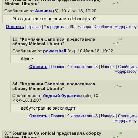
+
–
Minimal Ubuntu"
/
Сообщение от
Аноним
(8), 10-Июл-18, 10:20
Это для тех кто не осилил debootstrap?
Ответить
|
Правка
|
^ к родителю #0
|
Наверх
|
Cообщить модератору
10.
"Компания Canonical представила
+4
+
–
сборку Minimal Ubuntu"
/
Сообщение от
powershell
(ok), 10-Июл-18, 10:22
Alpine
Ответить
|
Правка
|
^ к родителю #8
|
Наверх
|
Cообщить
модератору
34.
"Компания Canonical представила
+
–
/
сборку Minimal Ubuntu"
Сообщение от
бедный буратино
(ok), 10-
Июл-18, 12:07
дебутстрап не эксклюдит
Ответить
|
Правка
|
^ к родителю #8
|
Наверх
|
Cообщить
модератору
9.
"Компания Canonical представила сборку
+6
+
–
Minimal Ubuntu"
/