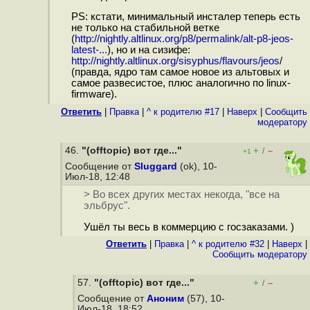
PS: кстати, минимальный инсталер теперь есть
не только на стабильной ветке
(
http://nightly.altlinux.org/p8/permalink/alt-p8-jeos-
latest-...
), но и на сизифе:
http://nightly.altlinux.org/sisyphus/flavours/jeos
/
(правда, ядро там самое новое из альтовых и
самое развесистое, плюс аналогично по linux-
firmware).
Ответить
|
Правка
|
^ к родителю #17
|
Наверх
|
Cообщить
модератору
46.
"(offtopic) вот где..."
+
–
/
+1
Сообщение от
Sluggard
(ok), 10-
Июл-18, 12:48
> Во всех других местах некогда, "все на
эльбрус".
Ушёл ты весь в коммерцию с госзаказами. )
Ответить
|
Правка
|
^ к родителю #32
|
Наверх
|
Cообщить модератору
57.
"(offtopic) вот где..."
+
–
/
Сообщение от
Аноним
(57), 10-
Июл-18, 18:52