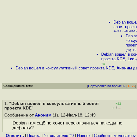
Debian вошё
cовет проек
11:47 , 15-Июл-1
Debia
консу
проек
(ok), 12
Debian вошёл в ко
проекта KDE
,
Led
(
+4
Debian вошёл в консультативный cовет проекта KDE
,
Аноним
(11
Сообщения по теме
[
Сортировка по времени
|
RSS
]
1.
"Debian вошёл в консультативный cовет
+12
+
–
проекта KDE"
/
Сообщение от
Аноним
(1), 12-Июл-18, 12:49
Debian там ещё не хочет переключиться на кеды по
дефолту?
Ответить
|
Правка
|
^ к родителю #0
|
Наверх
|
Cообщить модератору