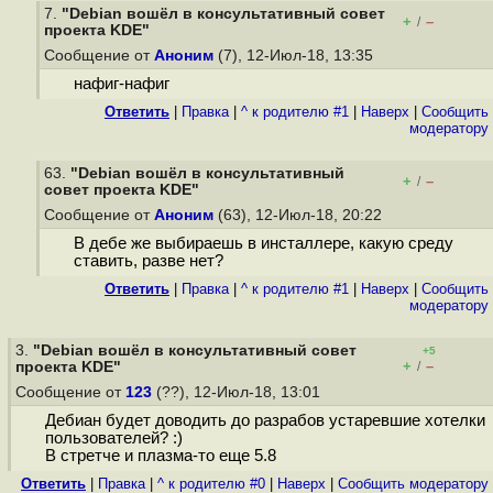
7.
"Debian вошёл в консультативный cовет
+
–
/
проекта KDE"
Сообщение от
Аноним
(7), 12-Июл-18, 13:35
нафиг-нафиг
Ответить
|
Правка
|
^ к родителю #1
|
Наверх
|
Cообщить
модератору
63.
"Debian вошёл в консультативный
+
–
/
cовет проекта KDE"
Сообщение от
Аноним
(63), 12-Июл-18, 20:22
В дебе же выбираешь в инсталлере, какую среду
ставить, разве нет?
Ответить
|
Правка
|
^ к родителю #1
|
Наверх
|
Cообщить
модератору
3.
"Debian вошёл в консультативный cовет
+5
+
–
проекта KDE"
/
Сообщение от
123
(??), 12-Июл-18, 13:01
Дебиан будет доводить до разрабов устаревшие хотелки
пользователей? :)
В стретче и плазма-то еще 5.8
Ответить
|
Правка
|
^ к родителю #0
|
Наверх
|
Cообщить модератору