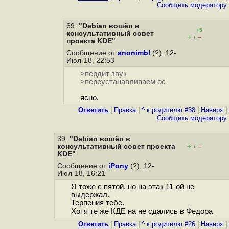
Cообщить модератору
69.
"Debian вошёл в
+5
консультативный cовет
+
–
/
проекта KDE"
Сообщение от
anonimbl
(?), 12-
Июл-18, 22:53
>пердит звук
>переустанавливаем ос
ясно.
Ответить
|
Правка
|
^ к родителю #38
|
Наверх
|
Cообщить модератору
39.
"Debian вошёл в
консультативный cовет проекта
+
–
/
KDE"
Сообщение от
iPony
(?), 12-
Июл-18, 16:21
Я тоже с пятой, но на этак 11-ой не
выдержал.
Терпения тебе.
Хотя те же КДЕ на не сдались в Федора
Ответить
|
Правка
|
^ к родителю #26
|
Наверх
|