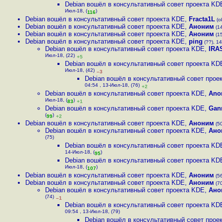
Debian вошёл в консультативный cовет проекта KD
Июл-18, (
)
116
Debian вошёл в консультативный cовет проекта KDE
,
Fracta1L
(o
Debian вошёл в консультативный cовет проекта KDE
,
Аноним
(14
Debian вошёл в консультативный cовет проекта KDE
,
Аноним
(15
Debian вошёл в консультативный cовет проекта KDE
,
ping
(??), 14
Debian вошёл в консультативный cовет проекта KDE
,
IRAS
Июл-18, (22)
+5
Debian вошёл в консультативный cовет проекта KD
Июл-18, (42)
–3
Debian вошёл в консультативный cовет прое
04:54 , 13-Июл-18, (76)
+2
Debian вошёл в консультативный cовет проекта KDE
,
Ano
Июл-18, (
)
83
+1
Debian вошёл в консультативный cовет проекта KDE
,
Gan
(
)
99
+2
Debian вошёл в консультативный cовет проекта KDE
,
Аноним
(50
Debian вошёл в консультативный cовет проекта KDE
,
Ано
(75)
Debian вошёл в консультативный cовет проекта KD
14-Июл-18, (
)
95
Debian вошёл в консультативный cовет проекта KD
Июл-18, (
)
107
Debian вошёл в консультативный cовет проекта KDE
,
Аноним
(56
Debian вошёл в консультативный cовет проекта KDE
,
Аноним
(70
Debian вошёл в консультативный cовет проекта KDE
,
Ано
(74)
–1
Debian вошёл в консультативный cовет проекта KD
09:54 , 13-Июл-18, (79)
Debian вошёл в консультативный cовет прое