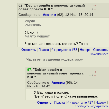
62.
"Debian вошёл в консультативный
–1
+
–
cовет проекта KDE"
/
Сообщение от
Аноним
(62), 12-Июл-18, 20:14
>куда
>можешь
Ясно. :)
>а что мешает
Что мешает оставить как есть? То-то.
Ответить
|
Правка
|
^ к родителю #58
|
Наверх
|
Cообщить
модератору
Часть нити удалена модератором
97
.
"Debian вошёл в
–1
консультативный cовет проекта
+
–
/
KDE"
Сообщение от
Аноним
(96), 14-
Июл-18, 14:42
У Вас каша в голове.
"Беги" это к Лоле. Она не пингвинёнок.
Ответить
|
Правка
|
^ к родителю #27
|
Наверх
|
Cообщить модератору