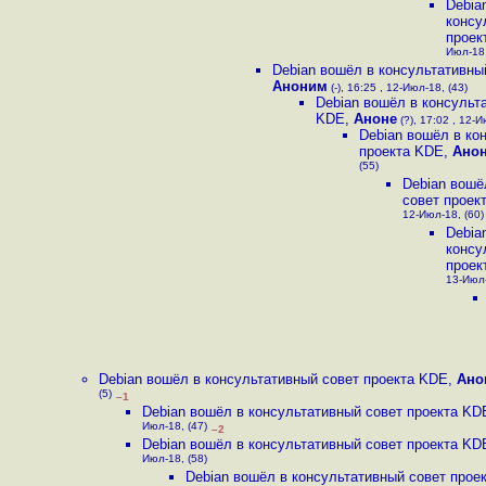
Debia
консу
проек
Июл-18,
Debian вошёл в консультативны
Аноним
(-), 16:25 , 12-Июл-18, (43)
Debian вошёл в консульт
KDE
,
Аноне
(?), 17:02 , 12-И
Debian вошёл в ко
проекта KDE
,
Ано
(55)
Debian вошё
cовет проек
12-Июл-18, (60)
Debia
консу
проек
13-Июл-
Debian вошёл в консультативный cовет проекта KDE
,
Ано
(5)
–1
Debian вошёл в консультативный cовет проекта KD
Июл-18, (47)
–2
Debian вошёл в консультативный cовет проекта KD
Июл-18, (58)
Debian вошёл в консультативный cовет прое