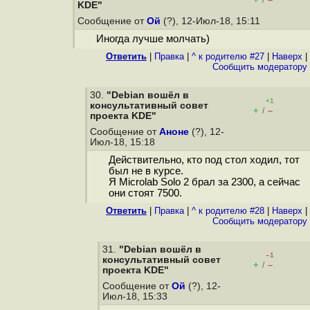
/
KDE"
Сообщение от
Ой
(?), 12-Июл-18, 15:11
Иногда лучше молчать)
Ответить
|
Правка
|
^ к родителю #27
|
Наверх
|
Cообщить модератору
30.
"Debian вошёл в
+1
консультативный cовет
+
–
/
проекта KDE"
Сообщение от
Аноне
(?), 12-
Июл-18, 15:18
Действительно, кто под стол ходил, тот
был не в курсе.
Я Microlab Solo 2 брал за 2300, а сейчас
они стоят 7500.
Ответить
|
Правка
|
^ к родителю #28
|
Наверх
|
Cообщить модератору
31.
"Debian вошёл в
–1
консультативный cовет
+
–
/
проекта KDE"
Сообщение от
Ой
(?), 12-
Июл-18, 15:33