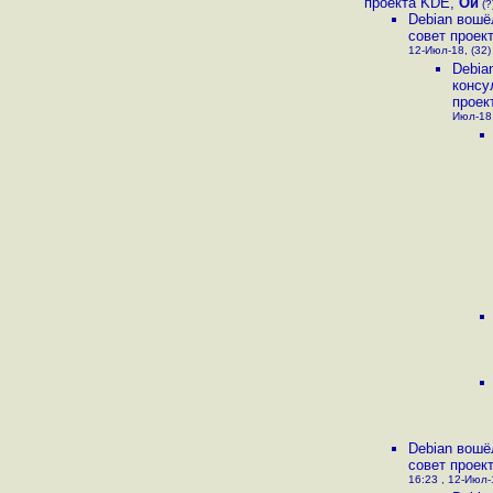
проекта KDE
,
Ой
(?
Debian вошё
cовет проек
12-Июл-18, (32)
Debia
консу
проек
Июл-18,
Debian вошё
cовет проек
16:23 , 12-Июл-