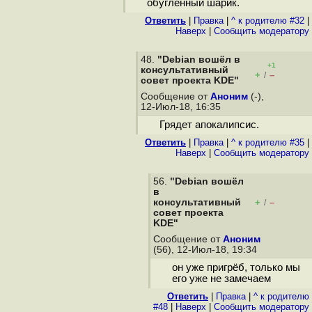
обугленный шарик.
Ответить
|
Правка
|
^ к родителю #32
|
Наверх
|
Cообщить модератору
48.
"Debian вошёл в
+1
консультативный
+
–
/
cовет проекта KDE"
Сообщение от
Аноним
(-),
12-Июл-18, 16:35
Грядет апокалипсис.
Ответить
|
Правка
|
^ к родителю #35
|
Наверх
|
Cообщить модератору
56.
"Debian вошёл
в
консультативный
+
–
/
cовет проекта
KDE"
Сообщение от
Аноним
(56), 12-Июл-18, 19:34
он уже пригрёб, только мы
его уже не замечаем
Ответить
|
Правка
|
^ к родителю
#48
|
Наверх
|
Cообщить модератору