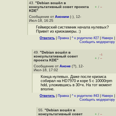
43.
"Debian вошёл в
консультативный cовет проекта
+
–
/
KDE"
Сообщение от
Аноним
(-), 12-
Июл-18, 16:25
Геймерский системник начала нулевых?
Привет из криокамеры. :)
Ответить
|
Правка
|
^ к родителю #27
|
Наверх
|
Cообщить модератору
49.
"Debian вошёл в
–1
консультативный cовет
+
–
/
проекта KDE"
Сообщение от
Аноне
(?), 12-
Июл-18, 17:02
Конца нулевых. Даже после кризиса
собирал на HD7970 и коре 5 с 10000rpm
hdd, уложившись в 30+к. На тот момент
вполне.
Ответить
|
Правка
|
^ к родителю #43
|
Наверх
|
Cообщить модератору
55.
"Debian вошёл в
консультативный cовет
+
–
/