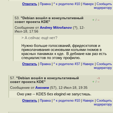
Ответить
|
Правка
|
^ к родителю #10
|
Наверх
|
Cообщить
модератору
53.
"Debian вошёл в консультативный
+
–
/
cовет проекта KDE"
Сообщение от
Andrey Mitrofanov
(?), 12-
Июл-18, 17:56
> А сейчас ещё нет?
Нужно больше голосований, фридесктопов и
приколачивания осиновыми кольями гномов в
красных панамках к кде. В дебиане как раз есть
специалистов по этому профилю.
Ответить
|
Правка
|
^ к родителю #37
|
Наверх
|
Cообщить
модератору
57.
"Debian вошёл в консультативный
–1
+
–
cовет проекта KDE"
/
Сообщение от
Аноним
(57), 12-Июл-18, 19:35
Оно уже -- KDE5 без elogind не запустишь.
Ответить
|
Правка
|
^ к родителю #10
|
Наверх
|
Cообщить
модератору