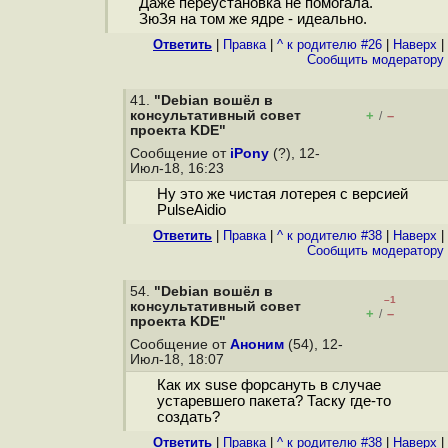
Даже переустановка не помогала.
ЗюЗя на том же ядре - идеально.
Ответить
|
Правка
|
^ к родителю #26
|
Наверх
|
Cообщить модератору
41.
"Debian вошёл в
консультативный cовет
+
–
/
проекта KDE"
Сообщение от
iPony
(?), 12-
Июл-18, 16:23
Ну это же чистая лотерея с версией
PulseAidio
Ответить
|
Правка
|
^ к родителю #38
|
Наверх
|
Cообщить модератору
54.
"Debian вошёл в
–1
консультативный cовет
+
–
/
проекта KDE"
Сообщение от
Аноним
(54), 12-
Июл-18, 18:07
Как их suse форсануть в случае
устаревшего пакета? Таску где-то
создать?
Ответить
|
Правка
|
^ к родителю #38
|
Наверх
|