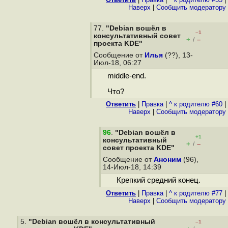
Наверх
|
Cообщить модератору
77.
"Debian вошёл в
–1
консультативный cовет
+
–
/
проекта KDE"
Сообщение от
Илья
(??), 13-
Июл-18, 06:27
middle-end.
Что?
Ответить
|
Правка
|
^ к родителю #60
|
Наверх
|
Cообщить модератору
96
.
"Debian вошёл в
+1
консультативный
+
–
/
cовет проекта KDE"
Сообщение от
Аноним
(96),
14-Июл-18, 14:39
Крепкий средний конец.
Ответить
|
Правка
|
^ к родителю #77
|
Наверх
|
Cообщить модератору
5.
"Debian вошёл в консультативный
–1