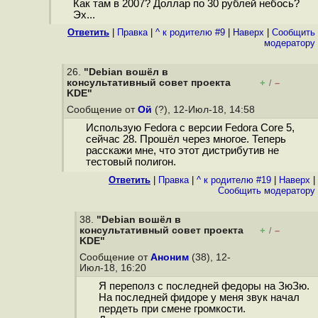
Как там в 2007? Доллар по 30 рублей небось?
Эх...
Ответить
|
Правка
|
^ к родителю #9
|
Наверх
|
Cообщить
модератору
26.
"Debian вошёл в
консультативный cовет проекта
+
–
/
KDE"
Сообщение от
Ой
(?), 12-Июл-18, 14:58
Использую Fedora с версии Fedora Core 5,
сейчас 28. Прошёл через многое. Теперь
расскажи мне, что этот дистрибутив не
тестовый полигон.
Ответить
|
Правка
|
^ к родителю #19
|
Наверх
|
Cообщить модератору
38.
"Debian вошёл в
консультативный cовет проекта
+
–
/
KDE"
Сообщение от
Аноним
(38), 12-
Июл-18, 16:20
Я переполз с последней федоры на ЗюЗю.
На последней фидоре у меня звук начал
пердеть при смене громкости.