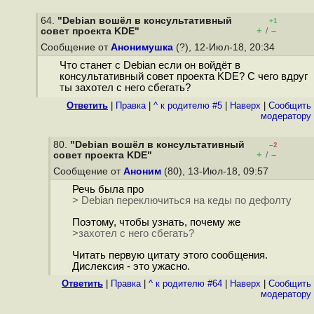
64.
"Debian вошёл в консультативный
+1
+
–
cовет проекта KDE"
/
Сообщение от
Анонимушка
(?), 12-Июл-18, 20:34
Что станет с Debian если он войдёт в
консультативный совет проекта KDE? С чего вдруг
ты захотел с него сбегать?
Ответить
|
Правка
|
^ к родителю #5
|
Наверх
|
Cообщить
модератору
80.
"Debian вошёл в консультативный
–2
+
–
cовет проекта KDE"
/
Сообщение от
Аноним
(80), 13-Июл-18, 09:57
Речь была про
> Debian переключиться на кеды по дефолту
Поэтому, чтобы узнать, почему же
>захотел с него сбегать?
Читать первую цитату этого сообщения.
Дислексия - это ужасно.
Ответить
|
Правка
|
^ к родителю #64
|
Наверх
|
Cообщить
модератору