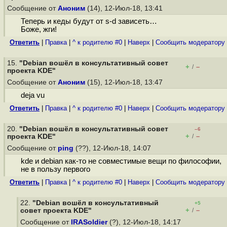
Сообщение от
Аноним
(14), 12-Июл-18, 13:41
Теперь и кеды будут от s-d зависеть…
Боже, жги!
Ответить
|
Правка
|
^ к родителю #0
|
Наверх
|
Cообщить модератору
15.
"Debian вошёл в консультативный cовет
+
–
/
проекта KDE"
Сообщение от
Аноним
(15), 12-Июл-18, 13:47
deja vu
Ответить
|
Правка
|
^ к родителю #0
|
Наверх
|
Cообщить модератору
20.
"Debian вошёл в консультативный cовет
–6
+
–
проекта KDE"
/
Сообщение от
ping
(??), 12-Июл-18, 14:07
kde и debian как-то не совместимые вещи по философии,
не в пользу первого
Ответить
|
Правка
|
^ к родителю #0
|
Наверх
|
Cообщить модератору
22.
"Debian вошёл в консультативный
+5
+
–
cовет проекта KDE"
/
Сообщение от
IRASoldier
(?), 12-Июл-18, 14:17