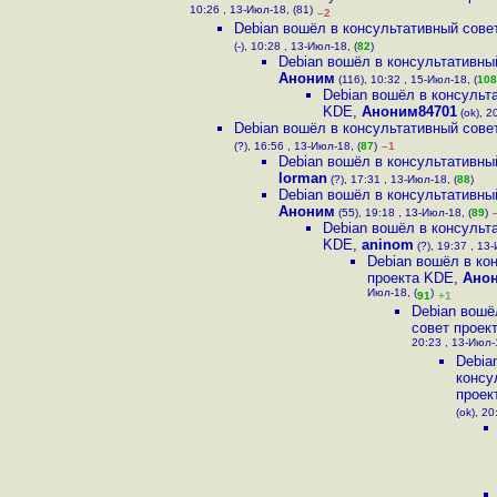
10:26 , 13-Июл-18, (81)
–2
Debian вошёл в консультативный cове
(-), 10:28 , 13-Июл-18, (
82
)
Debian вошёл в консультативны
Аноним
(116), 10:32 , 15-Июл-18, (
108
Debian вошёл в консульт
KDE
,
Аноним84701
(ok), 2
Debian вошёл в консультативный cове
(?), 16:56 , 13-Июл-18, (
87
)
–1
Debian вошёл в консультативны
lorman
(?), 17:31 , 13-Июл-18, (
88
)
Debian вошёл в консультативны
Аноним
(55), 19:18 , 13-Июл-18, (
89
)
Debian вошёл в консульт
KDE
,
aninom
(?), 19:37 , 13-
Debian вошёл в ко
проекта KDE
,
Ано
Июл-18, (
)
91
+1
Debian вошё
cовет проек
20:23 , 13-Июл-1
Debia
консу
проек
(ok), 20