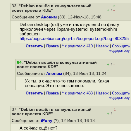
33.
"Debian вошёл в консультативный
+1
+
–
cовет проекта KDE"
/
Сообщение от
Аноним
(33), 12-Июл-18, 15:48
Debian desktop (sid) уже и так к systemd по факту
приколочен через libpam-systemd, systemd-shim
заброшен
https://bugs.debian.org/cgi-bin/bugreport.cgi?bug=903295
Ответить
|
Правка
|
^ к родителю #10
|
Наверх
|
Cообщить
модератору
84
.
"Debian вошёл в консультативный
+
–
/
cовет проекта KDE"
Сообщение от
Аноним
(84), 13-Июл-18, 11:24
Ух ты, в сиде что-то там поломали. Какая
сенсация. Это точно заговор.
Ответить
|
Правка
|
^ к родителю #33
|
Наверх
|
Cообщить
модератору
37.
"Debian вошёл в консультативный
–1
+
–
cовет проекта KDE"
/
Сообщение от
iPony
(?), 12-Июл-18, 16:18
А сейчас ещё нет?