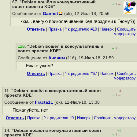
67.
"Debian вошёл в консультативный
+
–
/
cовет проекта KDE"
Сообщение от
Gannet
(ok), 12-Июл-18, 20:56
кхм... вангую приколачивание Кед гвоздями к Гному?))
Ответить
|
Правка
|
^ к родителю #10
|
Наверх
|
Cообщить
модератору
116
.
"Debian вошёл в консультативный
+
–
/
cовет проекта KDE"
Сообщение от
Аноним
(116), 19-Июл-18, 21:59
Ежа с ужом?
Ответить
|
Правка
|
^ к родителю #67
|
Наверх
|
Cообщить
модератору
11.
"Debian вошёл в консультативный cовет
–4
+
–
проекта KDE"
/
Сообщение от
Fracta1L
(ok), 12-Июл-18, 13:38
Пожалуйста, нет.
Ответить
|
Правка
|
^ к родителю #0
|
Наверх
|
Cообщить модератору
14.
"Debian вошёл в консультативный cовет
+1
+
–
проекта KDE"
/