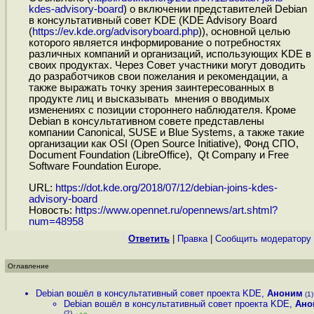
kdes-advisory-board
) о включении представителей Debian
в консультативный совет KDE (KDE Advisory Board
(
https://ev.kde.org/advisoryboard.php
)), основной целью
которого является информирование о потребностях
различных компаний и организаций, использующих KDE в
своих продуктах. Через Совет участники могут доводить
до разработчиков свои пожелания и рекомендации, а
также выражать точку зрения заинтересованных в
продукте лиц и высказывать мнения о вводимых
изменениях с позиции стороннего наблюдателя. Кроме
Debian в консультативном совете представлены
компании Canonical, SUSE и Blue Systems, а также такие
организации как OSI (Open Source Initiative), Фонд СПО,
Document Foundation (LibreOffice), Qt Company и Free
Software Foundation Europe.
URL:
https://dot.kde.org/2018/07/12/debian-joins-kdes-
advisory-board
Новость:
https://www.opennet.ru/opennews/art.shtml?
num=48958
Ответить
|
Правка
|
Cообщить модератору
Оглавление
Debian вошёл в консультативный cовет проекта KDE
,
Аноним
(1)
Debian вошёл в консультативный cовет проекта KDE
,
Ано