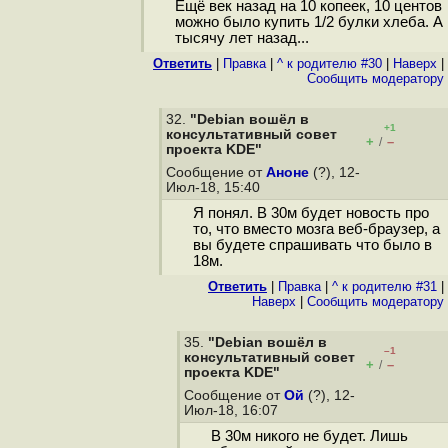
Ещё век назад на 10 копеек, 10 центов
можно было купить 1/2 булки хлеба. А
тысячу лет назад...
Ответить
|
Правка
|
^ к родителю #30
|
Наверх
|
Cообщить модератору
32.
"Debian вошёл в
+1
консультативный cовет
+
–
/
проекта KDE"
Сообщение от
Аноне
(?), 12-
Июл-18, 15:40
Я понял. В 30м будет новость про
то, что вместо мозга веб-браузер, а
вы будете спрашивать что было в
18м.
Ответить
|
Правка
|
^ к родителю #31
|
Наверх
|
Cообщить модератору
35.
"Debian вошёл в
–1
консультативный cовет
+
–
/
проекта KDE"
Сообщение от
Ой
(?), 12-
Июл-18, 16:07
В 30м никого не будет. Лишь