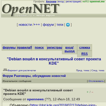
Профиль:
Аноним
(
вход
|
регистрация
)
неRU
opennet.me
[
новости
/
+++
|
форум
|
теги
|
]
форумы
правила/FAQ
поиск
регистрация
вход/
слежка
выход
RSS
"Debian вошёл в консультативный cовет проекта
KDE"
Вариант для распечатки
Пред. тема
|
След. тема
Форум
Разговоры, обсуждение новостей
Изначальное сообщение
[
Отслеживать
]
"Debian вошёл в консультативный cовет
+
–
/
проекта KDE"
Сообщение от
opennews
(??), 12-Июл-18, 12:49
Объявлено (
https://dot.kde.org/2018/07/12/debian-joins-