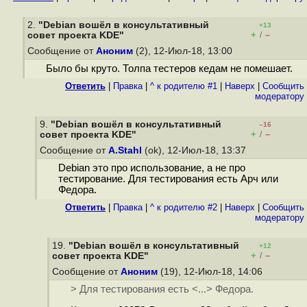
2.
"Debian вошёл в консультативный
+13
+
–
cовет проекта KDE"
/
Сообщение от
Аноним
(2), 12-Июл-18, 13:00
Было бы круто. Толпа тестеров кедам не помешает.
Ответить
|
Правка
|
^ к родителю #1
|
Наверх
|
Cообщить
модератору
9.
"Debian вошёл в консультативный
–16
+
–
cовет проекта KDE"
/
Сообщение от
A.Stahl
(ok), 12-Июл-18, 13:37
Debian это про использование, а не про
тестирование. Для тестирования есть Арч или
Федора.
Ответить
|
Правка
|
^ к родителю #2
|
Наверх
|
Cообщить
модератору
19.
"Debian вошёл в консультативный
+12
+
–
cовет проекта KDE"
/
Сообщение от
Аноним
(19), 12-Июл-18, 14:06
> Для тестирования есть <...> Федора.