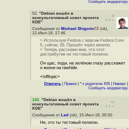
Cообщить модератору
52.
"Debian вошёл в
–2
консультативный cовет проекта
+
–
/
KDE"
Сообщение от
Michael Shigorin
(ok),
12-Июл-18, 17:46
> Использую Fedora с версии Fedora Core
5, сейчас 28. Прошёл через многое.
> Теперь расскажи мне, что этот
дистрибутив не тестовый полигон.
Он щас, поди, на зелёном глазу расскажет
о жизни на rawhide.
</offtopic>
Ответить
|
Правка
|
^ к родителю #26
|
Наверх
|
Cообщить модератору
102
.
"Debian вошёл в
+3
консультативный cовет проекта
+
–
/
KDE"
Сообщение от
Led
(ok), 15-Июл-18, 05:50
Не, это ты тестовый полигон.