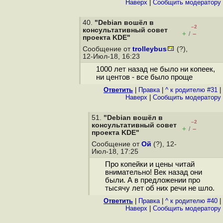
Наверх
|
Cообщить модератору
40.
"Debian вошёл в
–2
консультативный cовет
+
–
/
проекта KDE"
Сообщение от
trolleybus
(?),
12-Июл-18, 16:23
1000 лет назад не было ни копеек,
ни центов - все было проще
Ответить
|
Правка
|
^ к родителю #31
|
Наверх
|
Cообщить модератору
51.
"Debian вошёл в
–2
консультативный cовет
+
–
/
проекта KDE"
Сообщение от
Ой
(?), 12-
Июл-18, 17:25
Про копейки и цены читай
внимательно! Век назад они
были. А в предложении про
тысячу лет об них речи не шло.
Ответить
|
Правка
|
^ к родителю #40
|
Наверх
|
Cообщить модератору