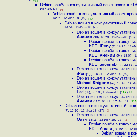
(2)
+13
Debian вошёл в консультативный cовет проекта KD
Июл-18, (9)
–16
Debian вошёл в консультативный cовет прое
14:06 , 12-Июл-18, (19)
+12
Debian вошёл в консультативный cове
14:58 , 12-Июл-18, (26)
Debian вошёл в консультативны
Аноним
(38), 16:20 , 12-Июл-18, (38)
Debian вошёл в консульт
KDE
,
iPony
(?), 16:23 , 12-Ию
Debian вошёл в консульт
KDE
,
Аноним
(54), 18:07 , 
Debian вошёл в консульт
KDE
,
anonimbl
(?), 22:53 , 
Debian вошёл в консультативны
iPony
(?), 16:21 , 12-Июл-18, (39)
Debian вошёл в консультативны
Michael Shigorin
(ok), 17:46 , 12-Ию
Debian вошёл в консультативны
Led
(ok), 05:50 , 15-Июл-18, (
102
)
+3
Debian вошёл в консультативны
Аноним
(115), 01:41 , 17-Июл-18, (
115
Debian вошёл в консультативный cове
(?), 15:10 , 12-Июл-18, (27)
–3
Debian вошёл в консультативны
Ой
(?), 15:11 , 12-Июл-18, (28)
–1
Debian вошёл в консульт
KDE
,
Аноне
(?), 15:18 , 12-И
Debian вошёл в ко