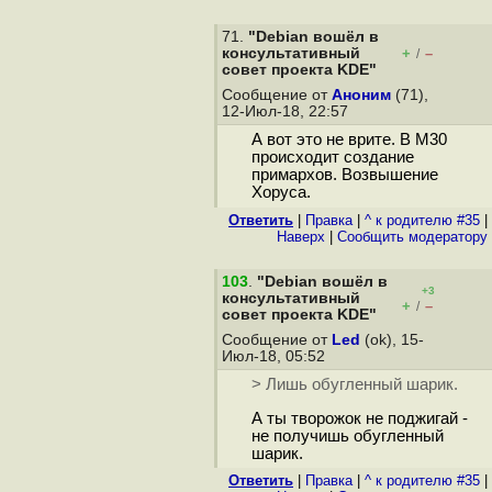
71.
"Debian вошёл в
консультативный
+
–
/
cовет проекта KDE"
Сообщение от
Аноним
(71),
12-Июл-18, 22:57
А вот это не врите. В М30
происходит создание
примархов. Возвышение
Хоруса.
Ответить
|
Правка
|
^ к родителю #35
|
Наверх
|
Cообщить модератору
103
.
"Debian вошёл в
+3
консультативный
+
–
/
cовет проекта KDE"
Сообщение от
Led
(ok), 15-
Июл-18, 05:52
> Лишь обугленный шарик.
А ты творожок не поджигай -
не получишь обугленный
шарик.
Ответить
|
Правка
|
^ к родителю #35
|