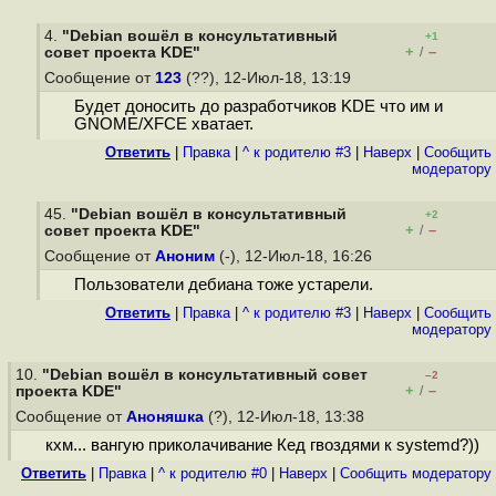
4.
"Debian вошёл в консультативный
+1
+
–
cовет проекта KDE"
/
Сообщение от
123
(??), 12-Июл-18, 13:19
Будет доносить до разработчиков KDE что им и
GNOME/XFCE хватает.
Ответить
|
Правка
|
^ к родителю #3
|
Наверх
|
Cообщить
модератору
45.
"Debian вошёл в консультативный
+2
+
–
cовет проекта KDE"
/
Сообщение от
Аноним
(-), 12-Июл-18, 16:26
Пользователи дебиана тоже устарели.
Ответить
|
Правка
|
^ к родителю #3
|
Наверх
|
Cообщить
модератору
10.
"Debian вошёл в консультативный cовет
–2
+
–
проекта KDE"
/
Сообщение от
Аноняшка
(?), 12-Июл-18, 13:38
кхм... вангую приколачивание Кед гвоздями к systemd?))
Ответить
|
Правка
|
^ к родителю #0
|
Наверх
|
Cообщить модератору