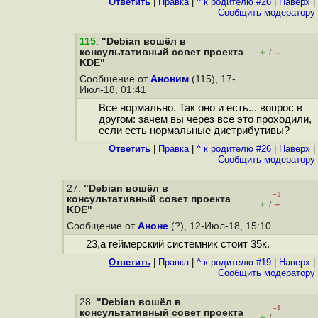
Ответить
|
Правка
|
^ к родителю #26
|
Наверх
|
Cообщить модератору
115
.
"Debian вошёл в
консультативный cовет проекта
+
–
/
KDE"
Сообщение от
Аноним
(115), 17-
Июл-18, 01:41
Все нормально. Так оно и есть... вопрос в
другом: зачем вы через все это проходили,
если есть нормальные дистрибутивы?
Ответить
|
Правка
|
^ к родителю #26
|
Наверх
|
Cообщить модератору
27.
"Debian вошёл в
–3
консультативный cовет проекта
+
–
/
KDE"
Сообщение от
Аноне
(?), 12-Июл-18, 15:10
23,а геймерский системник стоит 35к.
Ответить
|
Правка
|
^ к родителю #19
|
Наверх
|
Cообщить модератору
28.
"Debian вошёл в
–1
консультативный cовет проекта
+
–