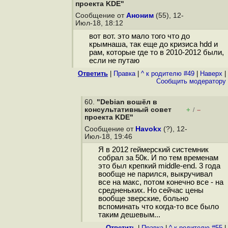
проекта KDE"
Сообщение от
Аноним
(55), 12-
Июл-18, 18:12
вот вот. это мало того что до
крымнаша, так еще до кризиса hdd и
рам, которые где то в 2010-2012 были,
если не путаю
Ответить
|
Правка
|
^ к родителю #49
|
Наверх
|
Cообщить модератору
60.
"Debian вошёл в
консультативный cовет
+
–
/
проекта KDE"
Сообщение от
Havokx
(?), 12-
Июл-18, 19:46
Я в 2012 геймерский системник
собрал за 50к. И по тем временам
это был крепкий middle-end. 3 года
вообще не парился, выкручивал
все на макс, потом конечно все - на
средненьких. Но сейчас цены
вообще зверские, больно
вспоминать что когда-то все было
таким дешевым...
Ответить
|
Правка
|
^ к родителю #55
|