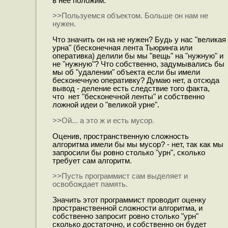
в нее положим.
>>Пользуемся объектом. Больше он нам не
нужен.
Что значить он на не нужен? Будь у нас "великая
урна" (бесконечная лента Тьюринга или
оперативка) делили бы мы "вещь" на "нужную" и
не "нужную"? Что собственно, задумывались бы
мы об "удалении" объекта если бы имели
бесконечную оперативку? Думаю нет, а отсюда
вывод - деление есть следствие того факта,
что нет "бесконечной ленты" и собственно
ложной идеи о "великой урне".
>>Ой... а это ж и есть мусор.
Оценив, пространственную сложность
алгоритма имели бы мы мусор? - нет, так как мы
запросили бы ровно столько "урн", сколько
требует сам алгоритм.
>>Пусть программист сам выделяет и
освобождает память.
Значить этот программист проводит оценку
пространственной сложности алгоритма, и
собственно запросит ровно столько "урн"
сколько достаточно, и собственно он будет