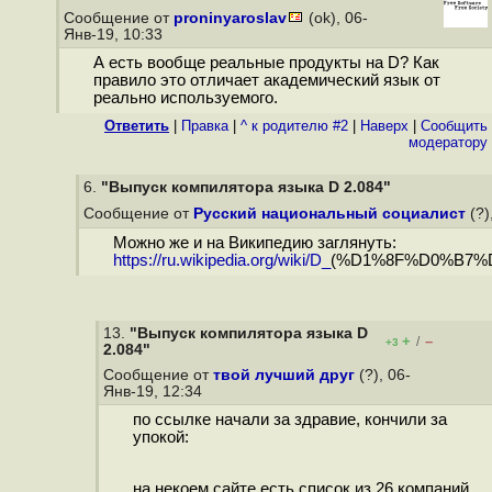
Сообщение от
proninyaroslav
(ok), 06-
Янв-19, 10:33
А есть вообще реальные продукты на D? Как
правило это отличает академический язык от
реально используемого.
Ответить
|
Правка
|
^ к родителю #2
|
Наверх
|
Cообщить
модератору
6.
"Выпуск компилятора языка D 2.084"
Сообщение от
Русский национальный социалист
(?)
Можно же и на Википедию заглянуть:
https://ru.wikipedia.org/wiki/D_
(%D1%8F%D0%B7%
13.
"Выпуск компилятора языка D
+
–
/
+3
2.084"
Сообщение от
твой лучший друг
(?), 06-
Янв-19, 12:34
по ссылке начали за здравие, кончили за
упокой:
на некоем сайте есть список из 26 компаний,