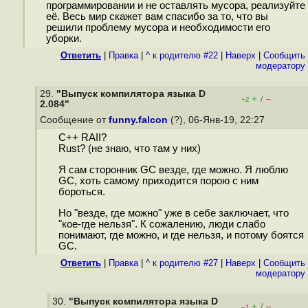
программировании и не оставлять мусора, реализуйте
её. Весь мир скажет вам спасибо за то, что вы
решили проблему мусора и необходимости его
уборки.
Ответить
|
Правка
|
^ к родителю #22
|
Наверх
|
Cообщить
модератору
29.
"Выпуск компилятора языка D
+
–
/
+2
2.084"
Сообщение от
funny.falcon
(?), 06-Янв-19, 22:27
C++ RAII?
Rust? (не знаю, что там у них)
Я сам сторонник GC везде, где можно. Я люблю
GC, хоть самому приходится порою с ним
бороться.
Но "везде, где можно" уже в себе заключает, что
"кое-где нельзя". К сожалению, люди слабо
понимают, где можно, и где нельзя, и потому боятся
GC.
Ответить
|
Правка
|
^ к родителю #27
|
Наверх
|
Cообщить
модератору
30.
"Выпуск компилятора языка D
+
–
/
–1