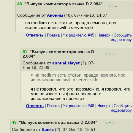
48
.
"Выпуск компилятора языка D 2.084"
+
–
/
Сообщение от
Аноним
(48), 07-Янв-19, 14:37
на medium есть статьи, правда немного, про
использование swift в server-side
Ответить
|
Правка
|
^ к родителю #45
|
Наверх
|
Cообщить
модератору
51
.
"Выпуск компилятора языка D
+
–
/
+1
2.084"
Сообщение от
annual slayer
(?), 07-
Янв-19, 21:09
> на medium есть статьи, правда немного, про
использование swift в server-side
я не говорил, что это невозможно, я говорил, что
мне не известны факты реального
использования в проектах
Ответить
|
Правка
|
^ к родителю #48
|
Наверх
|
Cообщить
модератору
49
.
"Выпуск компилятора языка D 2.084"
+
–
/
+2
Сообщение от
Ванёк
(?), 07-Янв-19, 15:51