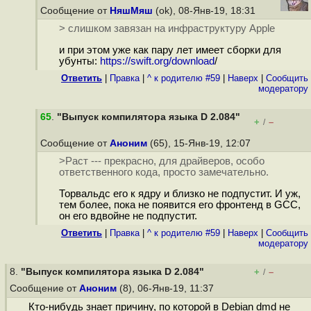
Сообщение от
НяшМяш
(ok), 08-Янв-19, 18:31
> слишком завязан на инфраструктуру Apple
и при этом уже как пару лет имеет сборки для
убунты:
https://swift.org/download
/
Ответить
|
Правка
|
^ к родителю #59
|
Наверх
|
Cообщить
модератору
65
.
"Выпуск компилятора языка D 2.084"
+
–
/
Сообщение от
Аноним
(65), 15-Янв-19, 12:07
>Раст --- прекрасно, для драйверов, особо
ответственного кода, просто замечательно.
Торвальдс его к ядру и близко не подпустит. И уж,
тем более, пока не появится его фронтенд в GCC,
он его вдвойне не подпустит.
Ответить
|
Правка
|
^ к родителю #59
|
Наверх
|
Cообщить
модератору
8.
"Выпуск компилятора языка D 2.084"
+
–
/
Сообщение от
Аноним
(8), 06-Янв-19, 11:37
Кто-нибудь знает причину, по которой в Debian dmd не