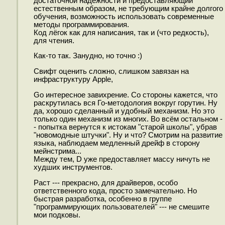
достаточной надёжности и предоставляющий
естественным образом, не требующим крайне долгого
обучения, возможность использовать современные
методы программирования.
Код лёгок как для написания, так и (что редкость),
для чтения.
Как-то так. Занудно, но точно :)
Свифт оценить сложно, слишком завязан на
инфраструктуру Apple,
Go интересное завихрение. Со стороны кажется, что
раскрутилась вся Го-методология вокруг горутин. Ну
да, хорошо сделанный и удобный механизм. Но это
только один механизм из многих. Во всём остальном -
- попытка вернутся к истокам "старой школы", убрав
"новомодные штучки". Ну и что? Смотрим на развитие
языка, наблюдаем медленный дрейф в сторону
мейнстрима...
Между тем, D уже предоставляет массу ничуть не
худших инструментов.
Раст --- прекрасно, для драйверов, особо
ответственного кода, просто замечательно. Но
быстрая разработка, особенно в группе
"программирующих пользователей" --- не смешите
мои подковы.