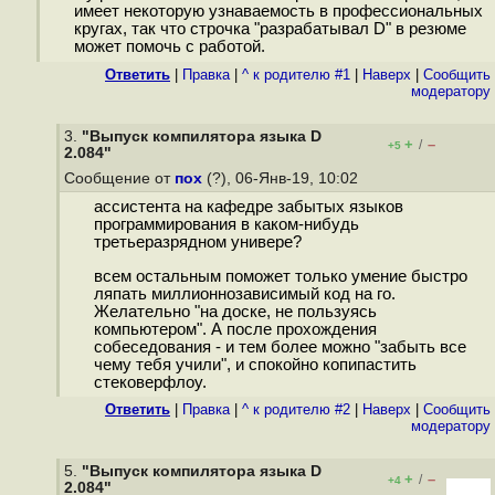
имеет некоторую узнаваемость в профессиональных
кругах, так что строчка "разрабатывал D" в резюме
может помочь с работой.
Ответить
|
Правка
|
^ к родителю #1
|
Наверх
|
Cообщить
модератору
3.
"Выпуск компилятора языка D
+
–
/
+5
2.084"
Сообщение от
пох
(?), 06-Янв-19, 10:02
ассистента на кафедре забытых языков
программирования в каком-нибудь
третьеразрядном универе?
всем остальным поможет только умение быстро
ляпать миллионнозависимый код на го.
Желательно "на доске, не пользуясь
компьютером". А после прохождения
собеседования - и тем более можно "забыть все
чему тебя учили", и спокойно копипастить
стековерфлоу.
Ответить
|
Правка
|
^ к родителю #2
|
Наверх
|
Cообщить
модератору
5.
"Выпуск компилятора языка D
+
–
/
+4
2.084"