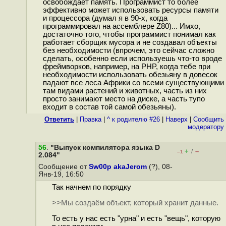
освобождает память. Программист то более
эффективно может использовать ресурсы памяти
и процессора (думал я в 90-х, когда
программировал на ассемблере Z80)... Имхо,
достаточно того, чтобы программист понимал как
работает сборщик мусора и не создавал объекты
без необходимости (впрочем, это сейчас сложно
сделать, особенно если используешь что-то вроде
фреймворков, например, на PHP, когда тебе при
необходимости использовать обезьяну в довесок
падают все леса Африки со всеми существующими
там видами растений и животных, часть из них
просто занимают место на диске, а часть тупо
входит в состав той самой обезьяны).
Ответить
|
Правка
|
^ к родителю #26
|
Наверх
|
Cообщить
модератору
56
.
"Выпуск компилятора языка D
+
–
/
–1
2.084"
Сообщение от
Sw00p akaJerom
(?), 08-
Янв-19, 16:50
Так начнем по порядку
>>Мы создаём объект, который хранит данные.
То есть у нас есть "урна" и есть "вещь", которую