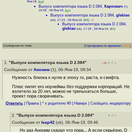
Янв-19, (
)
53
Выпуск компилятора языка D 2.084
,
Карпович
(?),
16:58 , 08-Янв-19, (
)
57
Выпуск компилятора языка D 2.084
,
glebiao
(ok), 17:23 , 08-Янв-19, (
60
)
–1
Выпуск компилятора языка D 2.084
,
glebiao
(ok), 17:28 , 08-Янв-19, (
61
)
Сообщения по теме
[
Сортировка по времени
|
RSS
]
1.
"Выпуск компилятора языка D 2.084"
+
–
/
–16
Сообщение от
Аноним
(1), 06-Янв-19, 09:34
Нужность близка к нулю в эпоху го, раста, и свифта.
Плюс пилят его ноунеймы без поддержки корпораций. Не
взлетело за 20 лет, можно не трепыхаться больше,
проект пора сворачивать.
Ответить
|
Правка
|
^ к родителю #0
|
Наверх
|
Cообщить модератору
2.
"Выпуск компилятора языка D 2.084"
+
–
/
Сообщение от
leap42
(ok), 06-Янв-19, 09:46
Ну раз Аноним сказал что пора... А если серьёзно, D