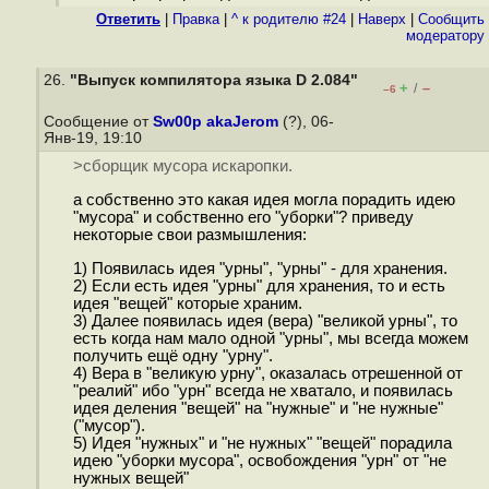
Ответить
|
Правка
|
^ к родителю #24
|
Наверх
|
Cообщить
модератору
26.
"Выпуск компилятора языка D 2.084"
+
–
/
–6
Сообщение от
Sw00p akaJerom
(?), 06-
Янв-19, 19:10
>сборщик мусора искаропки.
а собственно это какая идея могла порадить идею
"мусора" и собственно его "уборки"? приведу
некоторые свои размышления:
1) Появилась идея "урны", "урны" - для хранения.
2) Если есть идея "урны" для хранения, то и есть
идея "вещей" которые храним.
3) Далее появилась идея (вера) "великой урны", то
есть когда нам мало одной "урны", мы всегда можем
получить ещё одну "урну".
4) Вера в "великую урну", оказалась отрешенной от
"реалий" ибо "урн" всегда не хватало, и появилась
идея деления "вещей" на "нужные" и "не нужные"
("мусор").
5) Идея "нужных" и "не нужных" "вещей" порадила
идею "уборки мусора", освобождения "урн" от "не
нужных вещей"