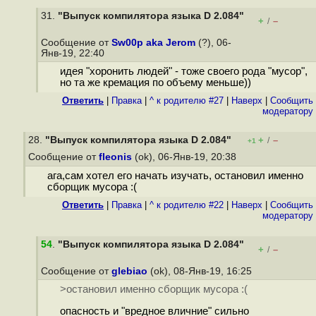
31.
"Выпуск компилятора языка D 2.084"
+
–
/
Сообщение от
Sw00p aka Jerom
(?), 06-
Янв-19, 22:40
идея "хоронить людей" - тоже своего рода "мусор",
но та же кремация по объему меньше))
Ответить
|
Правка
|
^ к родителю #27
|
Наверх
|
Cообщить
модератору
28.
"Выпуск компилятора языка D 2.084"
+
–
/
+1
Сообщение от
fleonis
(ok), 06-Янв-19, 20:38
ага,сам хотел его начать изучать, остановил именно
сборщик мусора :(
Ответить
|
Правка
|
^ к родителю #22
|
Наверх
|
Cообщить
модератору
54
.
"Выпуск компилятора языка D 2.084"
+
–
/
Сообщение от
glebiao
(ok), 08-Янв-19, 16:25
>остановил именно сборщик мусора :(
опасность и "вредное вличние" сильно