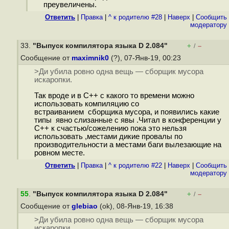
преувеличены.
Ответить
|
Правка
|
^ к родителю #28
|
Наверх
|
Cообщить
модератору
33.
"Выпуск компилятора языка D 2.084"
+
–
/
Сообщение от
maximnik0
(?), 07-Янв-19, 00:23
>Ди убила ровно одна вещь — сборщик мусора
искаропки.
Так вроде и в C++ с какого то времени можно
использовать компиляцию со
встраиванием сборщика мусора, и появились какие
типы явно слизанные с явы .Читал в конференции у
С++ к счастью/сожелению пока это нельзя
использовать ,местами дикие провалы по
производительности а местами баги вылезающие на
ровном месте.
Ответить
|
Правка
|
^ к родителю #22
|
Наверх
|
Cообщить
модератору
55
.
"Выпуск компилятора языка D 2.084"
+
–
/
Сообщение от
glebiao
(ok), 08-Янв-19, 16:38
>Ди убила ровно одна вещь — сборщик мусора
искаропки.