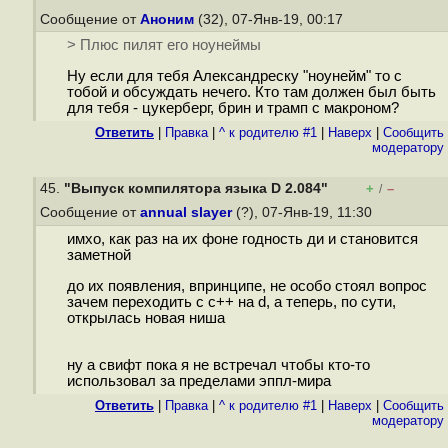
Сообщение от
Аноним
(32), 07-Янв-19, 00:17
> Плюс пилят его ноунеймы
Ну если для тебя Александреску "ноунейм" то с
тобой и обсуждать нечего. Кто там должен был быть
для тебя - цукерберг, брин и трамп с макроном?
Ответить
|
Правка
|
^ к родителю #1
|
Наверх
|
Cообщить
модератору
45.
"Выпуск компилятора языка D 2.084"
+
–
/
Сообщение от
annual slayer
(?), 07-Янв-19, 11:30
имхо, как раз на их фоне годность ди и становится
заметной
до их появления, впринципе, не особо стоял вопрос
зачем переходить с с++ на d, а теперь, по сути,
открылась новая ниша
ну а свифт пока я не встречал чтобы кто-то
использовал за пределами эппл-мира
Ответить
|
Правка
|
^ к родителю #1
|
Наверх
|
Cообщить
модератору