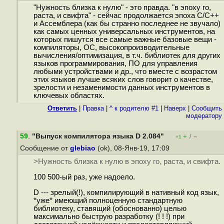
"Нужность близка к нулю" - это правда. "в эпоху го,
раста, и свифта" - сейчас продолжается эпоха C/C++
и Ассемблера (как бы странно последнее не звучало)
как самых ценных универсальных инструментов, на
которых пишутся все самые важные базовые вещи -
компиляторы, ОС, высокопроизводительные
вычисления/оптимизация, в т.ч. библиотек для других
языков программирования, ПО для управления
любыми устройствами и др., что вместе с возрастом
этих языков лучше всяких слов говорит о качестве,
зрелости и незаменимости данных инструментов в
ключевых областях.
Ответить
|
Правка
|
^ к родителю #1
|
Наверх
|
Cообщить
модератору
59
.
"Выпуск компилятора языка D 2.084"
+
–
/
+1
Сообщение от
glebiao
(ok), 08-Янв-19, 17:09
>Нужность близка к нулю в эпоху го, раста, и свифта.
100 500-ый раз, уже надоело.
D --- зрелый(!), компилирующий в нативный код язык,
*уже* имеющий полноценную стандартную
библиотеку, ставящий (обоснованно) целью
максимально быструю разработку (! ! !) при