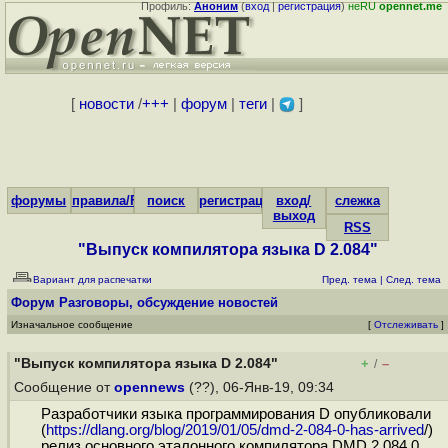
Профиль:
Аноним
(
вход
|
регистрация
)
неRU
opennet.me
[
новости
/
+++
|
форум
|
теги
|
]
форумы
правила/FAQ
поиск
регистрация
вход/
слежка
выход
RSS
"Выпуск компилятора языка D 2.084"
Вариант для распечатки
Пред. тема
|
След. тема
Форум
Разговоры, обсуждение новостей
Изначальное сообщение
[
Отслеживать
]
"Выпуск компилятора языка D 2.084"
+
–
/
Сообщение от
opennews
(??), 06-Янв-19, 09:34
Разработчики языка программирования D опубликовали
(
https://dlang.org/blog/2019/01/05/dmd-2-084-0-has-arrived
/)
релиз основного эталонного компилятора DMD 2.084.0