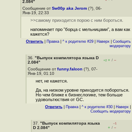
2.084"
Сообщение от
Sw00p aka Jerom
(?), 06-
Янв-19, 22:33
>>самому приходится порою с ним бороться.
напоминает про "борца с мельницами", а вам как
кажется?
Ответить
|
Правка
|
^ к родителю #29
|
Наверх
|
Cообщить
модератору
36.
"Выпуск компилятора языка D
+
–
/
+2
2.084"
Сообщение от
funny.falcon
(?), 07-
Янв-19, 01:10
нет, не кажется.
Да, на низком уровне приходится побороться.
Но чем ближе к бизнеслогике, тем больше
удовольтюствия от GC.
Ответить
|
Правка
|
^ к родителю #30
|
Наверх
|
Cообщить модератору
37.
"Выпуск компилятора языка
–1
+
–
D 2.084"
/