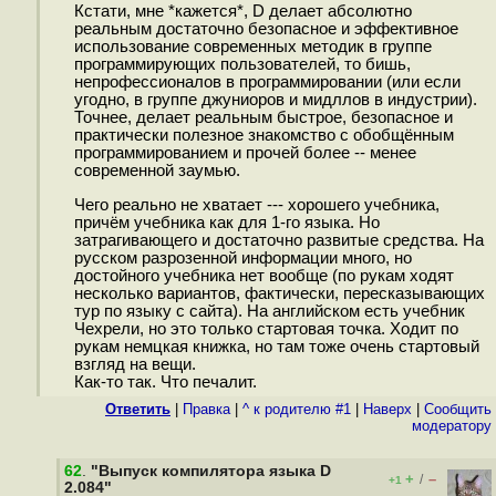
Кстати, мне *кажется*, D делает абсолютно
реальным достаточно безопасное и эффективное
использование современных методик в группе
программирующих пользователей, то бишь,
непрофессионалов в программировании (или если
угодно, в группе джуниоров и мидллов в индустрии).
Точнее, делает реальным быстрое, безопасное и
практически полезное знакомство с обобщённым
программированием и прочей более -- менее
современной заумью.
Чего реально не хватает --- хорошего учебника,
причём учебника как для 1-го языка. Но
затрагивающего и достаточно развитые средства. На
русском разрозенной информации много, но
достойного учебника нет вообще (по рукам ходят
несколько вариантов, фактически, пересказывающих
тур по языку с сайта). На английском есть учебник
Чехрели, но это только стартовая точка. Ходит по
рукам немцкая книжка, но там тоже очень стартовый
взгляд на вещи.
Как-то так. Что печалит.
Ответить
|
Правка
|
^ к родителю #1
|
Наверх
|
Cообщить
модератору
62
.
"Выпуск компилятора языка D
+
–
/
+1
2.084"