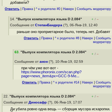
добавили?
Ответить
|
Правка
|
^ к родителю #0
|
Наверх
|
Cообщить модератору
14.
"Выпуск компилятора языка D 2.084"
+
–
/
Сообщение от
СтепанБандера
(?), 06-Янв-19, 12:40
раньше оно проприетарное было, теперь нет. Добавят
Ответить
|
Правка
|
^ к родителю #8
|
Наверх
|
Cообщить
модератору
63
.
"Выпуск компилятора языка D 2.084"
+
–
/
Сообщение от
анон
(?), 10-Янв-19, 02:59
при чём уже вот-вот -
https://www.phoronix.com/scan.php?
page=news_item&px=GCC-9-Me...
Ответить
|
Правка
|
^ к родителю #14
|
Наверх
|
Cообщить
модератору
22.
"Выпуск компилятора языка D 2.084"
+
–
/
Сообщение от
Диносафр
(?), 06-Янв-19, 17:07
Ди убила ровно одна вещь — сборщик мусора искаропки.