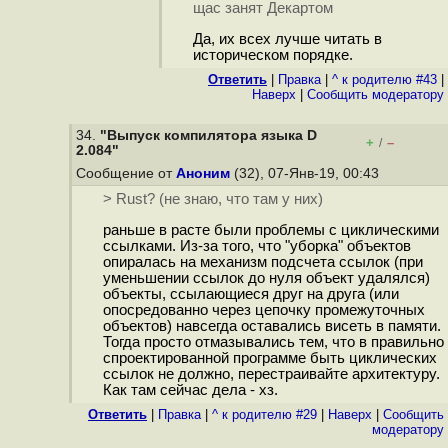
щас занят Декартом
Да, их всех лучше читать в
историческом порядке.
Ответить
|
Правка
|
^ к родителю #43
|
Наверх
|
Cообщить модератору
34.
"Выпуск компилятора языка D
+
–
/
2.084"
Сообщение от
Аноним
(32), 07-Янв-19, 00:43
> Rust? (не знаю, что там у них)
раньше в расте были проблемы с циклическими
ссылками. Из-за того, что "уборка" объектов
опиралась на механизм подсчета ссылок (при
уменьшении ссылок до нуля объект удалялся)
объекты, ссылающиеся друг на друга (или
опосредованно через цепочку промежуточных
объектов) навсегда оставались висеть в памяти.
Тогда просто отмазывались тем, что в правильно
спроектированной программе быть циклических
ссылок не должно, перестраивайте архитектуру.
Как там сейчас дела - хз.
Ответить
|
Правка
|
^ к родителю #29
|
Наверх
|
Cообщить
модератору