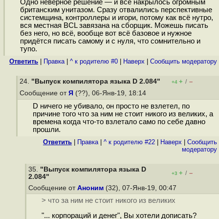
Одно неверное решение — и всё накрылось огромным
британским унитазом. Сразу отвалились перспективные
системщина, контроллеры и игори, потому как всё нутро,
вся местная BCL завязана на сборщик. Можешь писать
без него, но всё, вообще вот всё базовое и нужное
придётся писать самому и с нуля, что сомнительно и
тупо.
Ответить
|
Правка
|
^ к родителю #0
|
Наверх
|
Cообщить модератору
24.
"Выпуск компилятора языка D 2.084"
+
–
/
+4
Сообщение от
Я
(??), 06-Янв-19, 18:14
D ничего не убивало, он просто не взлетел, по
причине того что за ним не стоит никого из великих, а
времена когда что-то взлетало само по себе давно
прошли.
Ответить
|
Правка
|
^ к родителю #22
|
Наверх
|
Cообщить
модератору
35.
"Выпуск компилятора языка D
+
–
/
+3
2.084"
Сообщение от
Аноним
(32), 07-Янв-19, 00:47
> что за ним не стоит никого из великих
"... корпораций и денег", Вы хотели дописать?