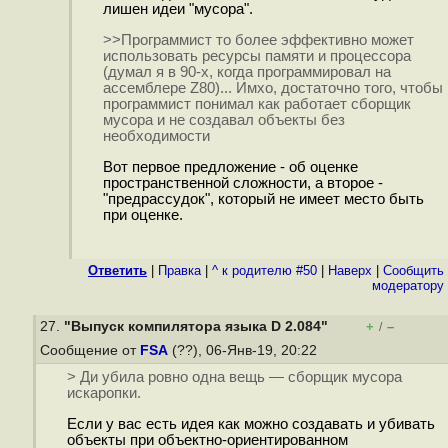
лишен идеи "мусора".
>>Программист то более эффективно может
использовать ресурсы памяти и процессора
(думал я в 90-х, когда программировал на
ассемблере Z80)... Имхо, достаточно того, чтобы
программист понимал как работает сборщик
мусора и не создавал объекты без
необходимости
Вот первое предложение - об оценке
пространственной сложности, а второе -
"предрассудок", который не имеет место быть
при оценке.
Ответить
|
Правка
|
^ к родителю #50
|
Наверх
|
Cообщить
модератору
27.
"Выпуск компилятора языка D 2.084"
+
–
/
Сообщение от
FSA
(??), 06-Янв-19, 20:22
> Ди убила ровно одна вещь — сборщик мусора
искаропки.
Если у вас есть идея как можно создавать и убивать
объекты при объектно-ориентированном