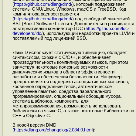
(
https://github.com/dlang/dmd
/), который поддерживает
системы GNU/Linux, Windows, macOS и FreeBSD. Код
компилятора распространяется
(
https://github.com/dlang/dmd
/) под свободной лицензией
BSL (Boost Software License). Дополнительно развивается
альтернативный компилятор LDC (
https://github.com/ldc-
developers/ldc
/), использующий наработки проекта LLVM и
поставляемый под лицензией BSD.
Язык D использует статическую типизацию, обладает
синтаксисом, схожим с C/C++, и обеспечивает
производительность компилируемых языков, при этом
заимствуя некоторые полезные возможности
динамических языков в области эффективности
разработки и обеспечения безопасности. Например,
предоставляется поддержка ассоциативных массивов,
косвенное определение типов, автоматическое
управление памятью, средства параллельного
программирования, опциональный сборщик мусора,
система шаблонов, компоненты для
метапрограммирования, возможность использовать
библиотеки на языке C, а также некоторые библиотеки на
C++ и Objective-C.
В новой версии DMD
(
https://dlang.org/changelog/2.084.0.html
):