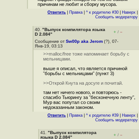
причинам не любит и сборку мусора.
Ответить
|
Правка
|
^ к родителю #30
|
Наверх
|
Cообщить модератору
40.
"Выпуск компилятора языка
+
–
/
D 2.084"
Сообщение от
Sw00p aka Jerom
(?), 07-
Янв-19, 03:13
>>malloc/free тоже напоминает борьбу с
мельницами.
выше я описал, что является причиной
"борьбы с мельницами" (пункт 3)
>>Открой Кнута на досуге и почитай.
там нет ничего нового, и повторюсь -
спасибо Тьюрингу за "бесконечную ленту",
Мур вас попутал со своим
недоказанным законом.
Ответить
|
Правка
|
^ к родителю #39
|
Наверх
|
Cообщить модератору
41.
"Выпуск компилятора
+
–
/
языка D 2.084"