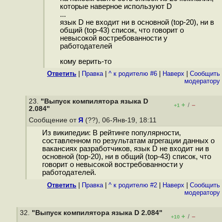
которые наверное используют D
...
язык D не входит ни в основной (top-20), ни в
общий (top-43) список, что говорит о
невысокой востребованности у
работодателей
кому верить-то
Ответить
|
Правка
|
^ к родителю #6
|
Наверх
|
Cообщить
модератору
23.
"Выпуск компилятора языка D
+
–
/
+1
2.084"
Сообщение от
Я
(??), 06-Янв-19, 18:11
Из википедии: В рейтинге популярности,
составленном по результатам агрегации данных о
вакансиях разработчиков, язык D не входит ни в
основной (top-20), ни в общий (top-43) список, что
говорит о невысокой востребованности у
работодателей.
Ответить
|
Правка
|
^ к родителю #2
|
Наверх
|
Cообщить
модератору
32.
"Выпуск компилятора языка D 2.084"
+
–
/
+10