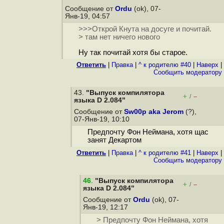
Сообщение от
Ordu
(ok), 07-
Янв-19, 04:57
>>>Открой Кнута на досуге и почитай.
> там нет ничего нового
Ну так почитай хотя бы старое.
Ответить
|
Правка
|
^ к родителю #40
|
Наверх
|
Cообщить модератору
43.
"Выпуск компилятора
+
–
/
языка D 2.084"
Сообщение от
Sw00p aka Jerom
(?),
07-Янв-19, 10:10
Предпочту Фон Неймана, хотя щас
занят Декартом
Ответить
|
Правка
|
^ к родителю #41
|
Наверх
|
Cообщить модератору
46
.
"Выпуск компилятора
+
–
/
языка D 2.084"
Сообщение от
Ordu
(ok), 07-
Янв-19, 12:17
> Предпочту Фон Неймана, хотя