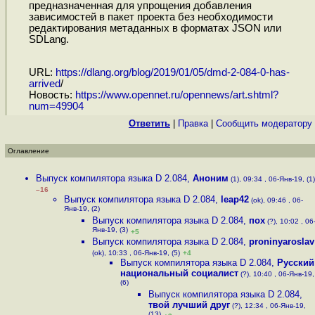
предназначенная для упрощения добавления
зависимостей в пакет проекта без необходимости
редактирования метаданных в форматах JSON или
SDLang.
URL:
https://dlang.org/blog/2019/01/05/dmd-2-084-0-has-
arrived
/
Новость:
https://www.opennet.ru/opennews/art.shtml?
num=49904
Ответить
|
Правка
|
Cообщить модератору
Оглавление
Выпуск компилятора языка D 2.084
,
Аноним
(1), 09:34 , 06-Янв-19, (1)
–16
Выпуск компилятора языка D 2.084
,
leap42
(ok), 09:46 , 06-
Янв-19, (2)
Выпуск компилятора языка D 2.084
,
пох
(?), 10:02 , 06
Янв-19, (3)
+5
Выпуск компилятора языка D 2.084
,
proninyaroslav
(ok), 10:33 , 06-Янв-19, (5)
+4
Выпуск компилятора языка D 2.084
,
Русский
национальный социалист
(?), 10:40 , 06-Янв-19,
(6)
Выпуск компилятора языка D 2.084
,
твой лучший друг
(?), 12:34 , 06-Янв-19,