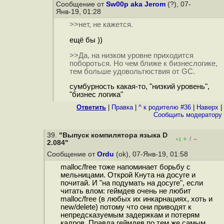
Сообщение от
Sw00p aka Jerom
(?), 07-
Янв-19, 01:28
>>нет, не кажется.
ещё бы ))
>>Да, на низком уровне приходится
побороться. Но чем ближе к бизнеслогике,
тем больше удовольтюствия от GC.
сумбурность какая-то, "низкий уровень",
"бизнес логика"
Ответить
|
Правка
|
^ к родителю #36
|
Наверх
|
Cообщить модератору
39.
"Выпуск компилятора языка D
+
–
/
+1
2.084"
Сообщение от
Ordu
(ok), 07-Янв-19, 01:58
malloc/free тоже напоминает борьбу с
мельницами. Открой Кнута на досуге и
почитай. И "на подумать на досуге", если
читать влом: геймдев очень не любит
malloc/free (в любых их инкарнациях, хоть и
new/delete) потому что они приводят к
непредсказуемым задержкам и потерям
кадров. Правда геймдев по тем же самым