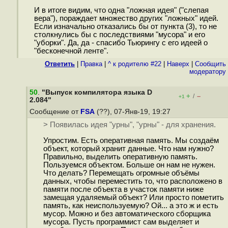
И в итоге видим, что одна "ложная идея" ("слепая
вера"), пораждает множество других "ложных" идей.
Если изначально отказались бы от пункта (3), то не
столкнулись бы с последствиями "мусора" и его
"уборки". Да, да - спасибо Тьюрингу с его идеей о
"бесконечной ленте".
Ответить
|
Правка
|
^ к родителю #22
|
Наверх
|
Cообщить
модератору
50
.
"Выпуск компилятора языка D
+
–
/
+1
2.084"
Сообщение от
FSA
(??), 07-Янв-19, 19:27
> Появилась идея "урны", "урны" - для хранения.
Упростим. Есть оперативная память. Мы создаём
объект, который хранит данные. Что нам нужно?
Правильно, выделить оперативную память.
Пользуемся объектом. Больше он нам не нужен.
Что делать? Перемещать огромные объёмы
данных, чтобы переместить то, что расположено в
памяти после объекта в участок памяти ниже
замещая удаляемый объект? Или просто пометить
память, как неиспользуемую? Ой... а это ж и есть
мусор. Можно и без автоматического сборщика
мусора. Пусть программист сам выделяет и