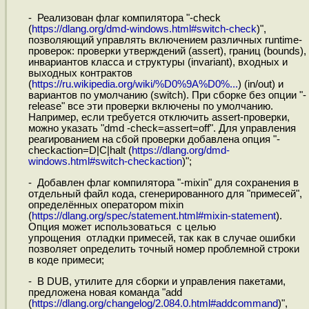
- Реализован флаг компилятора "-check
(
https://dlang.org/dmd-windows.html#switch-check
)",
позволяющий управлять включением различных runtime-
проверок: проверки утверждений (assert), границ (bounds),
инвариантов класса и структуры (invariant), входных и
выходных контрактов
(
https://ru.wikipedia.org/wiki/%D0%9A%D0%...
) (in/out) и
вариантов по умолчанию (switch). При сборке без опции "-
release" все эти проверки включены по умолчанию.
Например, если требуется отключить assert-проверки,
можно указать "dmd -check=assert=off". Для управления
реагированием на сбой проверки добавлена опция "-
checkaction=D|C|halt (
https://dlang.org/dmd-
windows.html#switch-checkaction
)";
- Добавлен флаг компилятора "-mixin" для сохранения в
отдельный файл кода, сгенерированного для "примесей",
определённых оператором mixin
(
https://dlang.org/spec/statement.html#mixin-statement
).
Опция может использоваться с целью
упрощения отладки примесей, так как в случае ошибки
позволяет определить точный номер проблемной строки
в коде примеси;
- В DUB, утилите для сборки и управления пакетами,
предложена новая команда "add
(
https://dlang.org/changelog/2.084.0.html#addcommand
)",