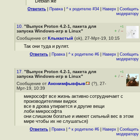
Debian же
Ответить
|
Правка
|
^ к родителю #34
|
Наверх
|
Cообщить
модератору
10.
"Выпуск Proton 4.2-1, пакета для
+1
+
–
запуска Windows-игр в Linux"
/
Сообщение от
Клыкастый
(ok), 27-Мрт-19, 10:15
Так они туда и рулят.
Ответить
|
Правка
|
^ к родителю #6
|
Наверх
|
Cообщить
модератору
17.
"Выпуск Proton 4.2-1, пакета для
+1
+
–
запуска Windows-игр в Linux"
/
Сообщение от
Анонимфывфыв
(?), 27-
Мрт-19, 10:39
микрософт все жизнь активно сотрудничает с
производителями видюх
все в дрова упирается и другие вещи
лоби микрософта
они слишком богатые и имеют сильный вес в этом
мире чтобы их не слушаться)
Ответить
|
Правка
|
^ к родителю #6
|
Наверх
|
Cообщить
модератору