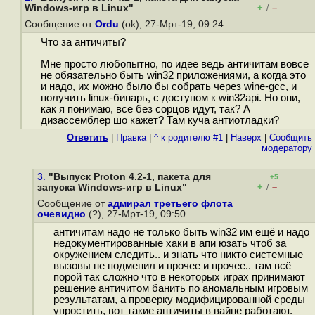
+
–
Windows-игр в Linux"
/
Сообщение от
Ordu
(ok), 27-Мрт-19, 09:24
Что за античиты?
Мне просто любопытно, по идее ведь античитам вовсе
не обязательно быть win32 приложениями, а когда это
и надо, их можно было бы собрать через wine-gcc, и
получить linux-бинарь, с доступом к win32api. Но они,
как я понимаю, все без сорцов идут, так? А
дизассемблер шо кажет? Там куча антиотладки?
Ответить
|
Правка
|
^ к родителю #1
|
Наверх
|
Cообщить
модератору
3.
"Выпуск Proton 4.2-1, пакета для
+5
+
–
запуска Windows-игр в Linux"
/
Сообщение от
адмирал третьего флота
очевидно
(?), 27-Мрт-19, 09:50
античитам надо не только быть win32 им ещё и надо
недокументированные хаки в апи юзать чтоб за
окружением следить.. и знать что никто системные
вызовы не подменил и прочее и прочее.. там всё
порой так сложно что в некоторых играх принимают
решение античитом банить по аномальным игровым
результатам, а проверку модифицированной среды
упростить, вот такие античиты в вайне работают.