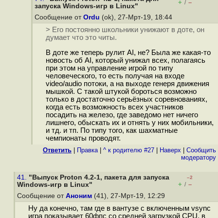
+
–
/
запуска Windows-игр в Linux"
Сообщение от
Ordu
(ok), 27-Мрт-19, 18:44
> Его постоянно школьники унижают в доте, он
думает что это читы.
В доте же теперь рулит AI, не? Была же какая-то
новость об AI, который унижал всех, полагаясь
при этом на управление игрой по типу
человеческого, то есть получая на входе
video/audio потоки, а на выходе генеря движения
мышкой. С такой штукой бороться возможно
только в достаточно серьёзных соревнованиях,
когда есть возможность всех участников
посадить на железо, где заведомо нет ничего
лишнего, обыскать их и отнять у них мобильники,
и тд. и тп. По типу того, как шахматные
чемпионаты проводят.
Ответить
|
Правка
|
^ к родителю #27
|
Наверх
|
Cообщить
модератору
41.
"Выпуск Proton 4.2-1, пакета для запуска
–2
+
–
Windows-игр в Linux"
/
Сообщение от
Аноним
(41), 27-Мрт-19, 12:29
Ну да конечно, там где в вантузе с включенным vsync
игра показывает 60фпс со средней загрузкой CPU, в