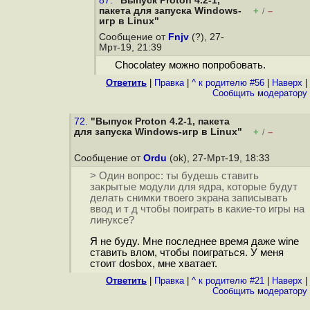
87.
"Выпуск Proton 4.2-1,
пакета для запуска Windows-
+
–
/
игр в Linux"
Сообщение от
Fnjv
(?), 27-
Мрт-19, 21:39
Chocolatey можно попробовать.
Ответить
|
Правка
|
^ к родителю #56
|
Наверх
|
Cообщить модератору
72.
"Выпуск Proton 4.2-1, пакета
для запуска Windows-игр в Linux"
+
–
/
Сообщение от
Ordu
(ok), 27-Мрт-19, 18:33
> Один вопрос: ты будешь ставить
закрытые модули для ядра, которые будут
делать снимки твоего экрана записывать
ввод и т д чтобы поиграть в какие-то игры на
линуксе?
Я не буду. Мне последнее время даже wine
ставить влом, чтобы поиграться. У меня
стоит dosbox, мне хватает.
Ответить
|
Правка
|
^ к родителю #21
|
Наверх
|
Cообщить модератору