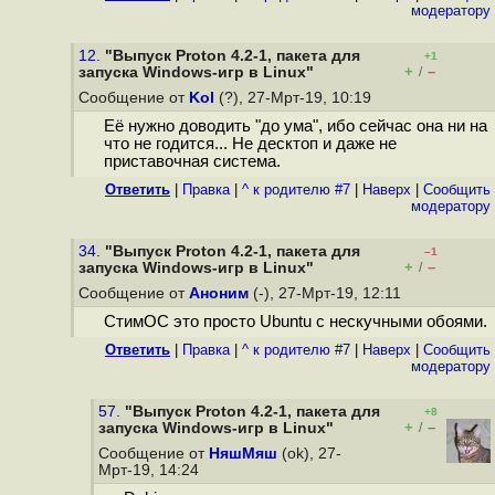
модератору
12.
"Выпуск Proton 4.2-1, пакета для
+1
+
–
запуска Windows-игр в Linux"
/
Сообщение от
Kol
(?), 27-Мрт-19, 10:19
Её нужно доводить "до ума", ибо сейчас она ни на
что не годится... Не десктоп и даже не
приставочная система.
Ответить
|
Правка
|
^ к родителю #7
|
Наверх
|
Cообщить
модератору
34.
"Выпуск Proton 4.2-1, пакета для
–1
+
–
запуска Windows-игр в Linux"
/
Сообщение от
Аноним
(-), 27-Мрт-19, 12:11
СтимОС это просто Ubuntu с нескучными обоями.
Ответить
|
Правка
|
^ к родителю #7
|
Наверх
|
Cообщить
модератору
57.
"Выпуск Proton 4.2-1, пакета для
+8
+
–
запуска Windows-игр в Linux"
/
Сообщение от
НяшМяш
(ok), 27-
Мрт-19, 14:24