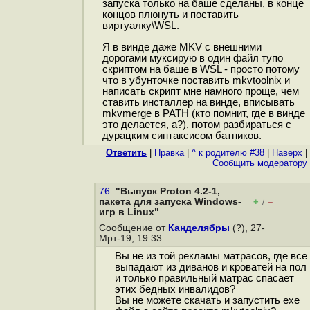
запуска только на баше сделаны, в конце
концов плюнуть и поставить
виртуалку\WSL.
Я в винде даже MKV с внешними
дорогами муксирую в один файл тупо
скриптом на баше в WSL - просто потому
что в убунточке поставить mkvtoolnix и
написать скрипт мне намного проще, чем
ставить инсталлер на винде, вписывать
mkvmerge в PATH (кто помнит, где в винде
это делается, а?), потом разбираться с
дурацким синтаксисом батников.
Ответить
|
Правка
|
^ к родителю #38
|
Наверх
|
Cообщить модератору
76.
"Выпуск Proton 4.2-1,
пакета для запуска Windows-
+
–
/
игр в Linux"
Сообщение от
Канделябры
(?), 27-
Мрт-19, 19:33
Вы не из той рекламы матрасов, где все
выпадают из диванов и кроватей на пол
и только правильный матрас спасает
этих бедных инвалидов?
Вы не можете скачать и запустить exe