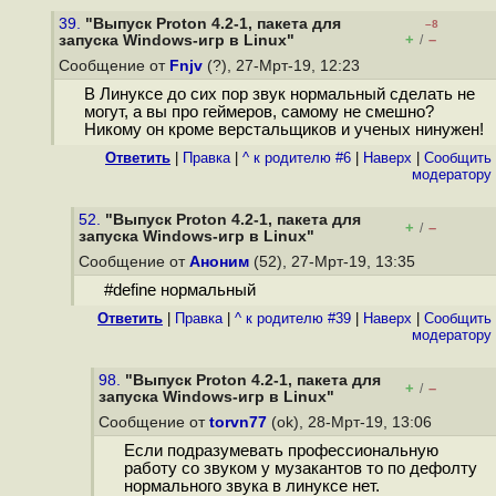
39.
"Выпуск Proton 4.2-1, пакета для
–8
+
–
запуска Windows-игр в Linux"
/
Сообщение от
Fnjv
(?), 27-Мрт-19, 12:23
В Линуксе до сих пор звук нормальный сделать не
могут, а вы про геймеров, самому не смешно?
Никому он кроме верстальщиков и ученых нинужен!
Ответить
|
Правка
|
^ к родителю #6
|
Наверх
|
Cообщить
модератору
52.
"Выпуск Proton 4.2-1, пакета для
+
–
/
запуска Windows-игр в Linux"
Сообщение от
Аноним
(52), 27-Мрт-19, 13:35
#define нормальный
Ответить
|
Правка
|
^ к родителю #39
|
Наверх
|
Cообщить
модератору
98.
"Выпуск Proton 4.2-1, пакета для
+
–
/
запуска Windows-игр в Linux"
Сообщение от
torvn77
(ok), 28-Мрт-19, 13:06
Если подразумевать профессиональную
работу со звуком у музакантов то по дефолту
нормального звука в линуксе нет.