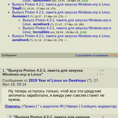
Linux
,
darkshvein
(ok), 15:05 , 29-Мрт-19, (
114
)
Выпуск Proton 4.2-1, пакета для запуска Windows-игр в Linux
,
Step0
(?), 18:18 , 27-Мрт-19, (70)
Выпуск Proton 4.2-1, пакета для запуска Windows-игр в Linux
,
Анонимст
(?), 18:37 , 27-Мрт-19, (73)
+2
Выпуск Proton 4.2-1, пакета для запуска Windows-игр в
Linux
,
axredneck
(?), 21:42 , 27-Мрт-19, (88)
Выпуск Proton 4.2-1, пакета для запуска Windows-игр в
Linux
,
Incredible
(ok), 09:09 , 29-Мрт-19, (
108
)
Выпуск Proton 4.2-1, пакета для запуска Windows-игр в Linux
,
axredneck
(?), 21:19 , 27-Мрт-19, (79)
+1
Сообщения
[
Сортировка по времени
|
RSS
]
1.
"Выпуск Proton 4.2-1, пакета для запуска
+17
+
–
Windows-игр в Linux"
/
Сообщение от
2019 Year of Linux on Desktops
(?), 27-
Мрт-19, 09:14
Ну теперь осталось только, чтоб все эти уродские
античиты заработали, и винда уже совсем станет не
нужна.
Ответить
|
Правка
|
^ к родителю #0
|
Наверх
|
Cообщить модератору
2.
"Выпуск Proton 4.2-1, пакета для запуска
–2