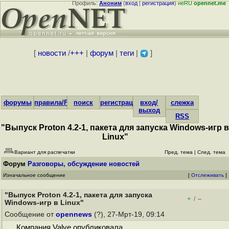
Профиль:
Аноним
(
вход
|
регистрация
)
неRU
opennet.me
[
новости
/
+++
|
форум
|
теги
|
]
форумы
правила/FAQ
поиск
регистрация
вход/
слежка
выход
RSS
"Выпуск Proton 4.2-1, пакета для запуска Windows-игр в
Linux"
Вариант для распечатки
Пред. тема
|
След. тема
Форум
Разговоры, обсуждение новостей
Изначальное сообщение
[
Отслеживать
]
"Выпуск Proton 4.2-1, пакета для запуска
+
–
/
Windows-игр в Linux"
Сообщение от
opennews
(?), 27-Мрт-19, 09:14
Компания Valve опубликовала