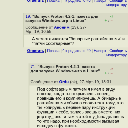
Ответить
|
Правка
|
^ к родителю #3
|
Наверх
|
Cообщить
модератору
19.
"Выпуск Proton 4.2-1, пакета для
+1
+
–
запуска Windows-игр в Linux"
/
Сообщение от
Аноним
(19), 27-
Мрт-19, 10:55
А чем отличаются "бинарные рантайм патчи" и
"патчи софтварные"?
Ответить
|
Правка
|
^ к родителю #9
|
Наверх
|
Cообщить
модератору
71.
"Выпуск Proton 4.2-1, пакета
–2
для запуска Windows-игр в Linux"
+
–
/
Сообщение от
Ordu
(ok), 27-Мрт-19, 18:31
Под софтварным патчем я имел в виду
подход, когда ты открываешь сорец,
правишь его и компилируешь. А бинарные
рантайм патчи обычно сводятся к тому, что
ты копируешь первые пару инструкций
функции к себе, записываешь вместо них
jmp my_func, и там в этой my_func делаешь
то что надо, при необходимости вызывая
исходную функцию.