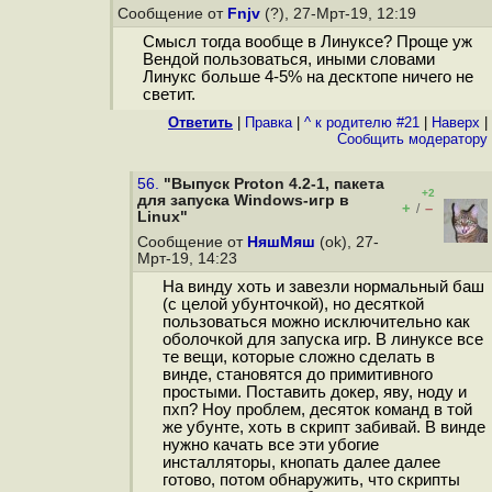
Сообщение от
Fnjv
(?), 27-Мрт-19, 12:19
Смысл тогда вообще в Линуксе? Проще уж
Вендой пользоваться, иными словами
Линукс больше 4-5% на десктопе ничего не
светит.
Ответить
|
Правка
|
^ к родителю #21
|
Наверх
|
Cообщить модератору
56.
"Выпуск Proton 4.2-1, пакета
+2
для запуска Windows-игр в
+
–
/
Linux"
Сообщение от
НяшМяш
(ok), 27-
Мрт-19, 14:23
На винду хоть и завезли нормальный баш
(с целой убунточкой), но десяткой
пользоваться можно исключительно как
оболочкой для запуска игр. В линуксе все
те вещи, которые сложно сделать в
винде, становятся до примитивного
простыми. Поставить докер, яву, ноду и
пхп? Ноу проблем, десяток команд в той
же убунте, хоть в скрипт забивай. В винде
нужно качать все эти убогие
инсталляторы, кнопать далее далее
готово, потом обнаружить, что скрипты