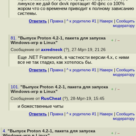
линуксе же дай бог dxvk протащит 40 фпс со 100%
жором что со временем приводит к полному зависанию
системы.
Ответить
|
Правка
|
^ к родителю #1
|
Наверх
|
Cообщить
модератору
81.
"Выпуск Proton 4.2-1, пакета для запуска
+
–
/
Windows-игр в Linux"
Сообщение от
axredneck
(?), 27-Мрт-19, 21:26
Еще .NET Framework, в частности версии 4.х, с ними
все не так гладко, как хотелось бы.
Ответить
|
Правка
|
^ к родителю #1
|
Наверх
|
Cообщить
модератору
101.
"Выпуск Proton 4.2-1, пакета для запуска
+
–
/
Windows-игр в Linux"
Сообщение от
RusCheat
(?), 28-Мрт-19, 15:45
и божественные читы
Ответить
|
Правка
|
^ к родителю #1
|
Наверх
|
Cообщить
модератору
4.
"Выпуск Proton 4.2-1, пакета для запуска
+
–
/
Windows-игр в Linux"