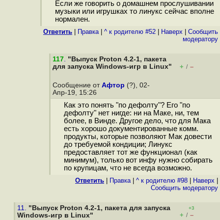
Если же говорить о домашнем прослушивании
музыки или игрушках то линукс сейчас вполне
нормален.
Ответить
|
Правка
|
^ к родителю #52
|
Наверх
|
Cообщить
модератору
117
.
"Выпуск Proton 4.2-1, пакета
для запуска Windows-игр в Linux"
+
–
/
Сообщение от
Афтор
(?), 02-
Апр-19, 15:26
Как это понять "по дефолту"? Его "по
дефолту" нет нигде: ни на Маке, ни, тем
более, в Винде. Другое дело, что для Мака
есть хорошо документированные комм.
продукты, которые позволяют Мак довести
до требуемой кондиции; Линукс
предоставляет тот же функционал (как
минимум), только вот инфу нужно собирать
по крупицам, что не всегда возможно.
Ответить
|
Правка
|
^ к родителю #98
|
Наверх
|
Cообщить модератору
11.
"Выпуск Proton 4.2-1, пакета для запуска
+3
+
–
Windows-игр в Linux"
/