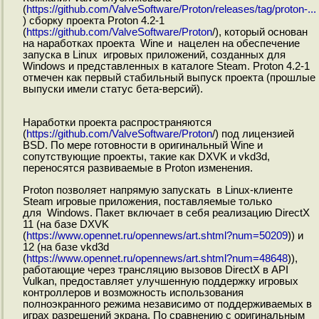
(
https://github.com/ValveSoftware/Proton/releases/tag/proton-...
) сборку проекта Proton 4.2-1
(
https://github.com/ValveSoftware/Proton
/), который основан
на наработках проекта Wine и нацелен на обеспечение
запуска в Linux игровых приложений, созданных для
Windows и представленных в каталоге Steam. Proton 4.2-1
отмечен как первый стабильный выпуск проекта (прошлые
выпуски имели статус бета-версий).
Наработки проекта распространяются
(
https://github.com/ValveSoftware/Proton
/) под лицензией
BSD. По мере готовности в оригинальный Wine и
сопутствующие проекты, такие как DXVK и vkd3d,
переносятся развиваемые в Proton изменения.
Proton позволяет напрямую запускать в Linux-клиенте
Steam игровые приложения, поставляемые только
для Windows. Пакет включает в себя реализацию DirectX
11 (на базе DXVK
(
https://www.opennet.ru/opennews/art.shtml?num=50209
)) и
12 (на базе vkd3d
(
https://www.opennet.ru/opennews/art.shtml?num=48648
)),
работающие через трансляцию вызовов DirectX в API
Vulkan, предоставляет улучшенную поддержку игровых
контроллеров и возможность использования
полноэкранного режима независимо от поддерживаемых в
играх разрешений экрана. По сравнению с оригинальным