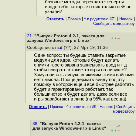
базовые методы перехвата эксперты
вроде тебя, которые о них только сейчас
узнали?
Ответить
|
Правка
|
^ к родителю #71
|
Наверх
|
Cообщить модератору
21.
"Выпуск Proton 4.2-1, пакета для
+
–
/
запуска Windows-игр в Linux"
Сообщение от
sd
(??), 27-Мрт-19, 11:36
Один вопрос: ты будешь ставить закрытые
модули для ядра, которые будут делать
снимки твоего экрана записывать ввод и т д
чтобы поиграть в какие-то игры на линуксе?
Замусоривать линукс всякимим этими вайнами
нет смысла. Проще держать винду под эту
помойку в которой еще и все быстрее работать
будет и гарантированно работает. так
большинство и будет делать даже если все
игры заработают в лине (на 95% как всегда).
Ответить
|
Правка
|
^ к родителю #9
|
Наверх
|
Cообщить
модератору
38.
"Выпуск Proton 4.2-1, пакета
–2
для запуска Windows-игр в Linux"
+
–
/