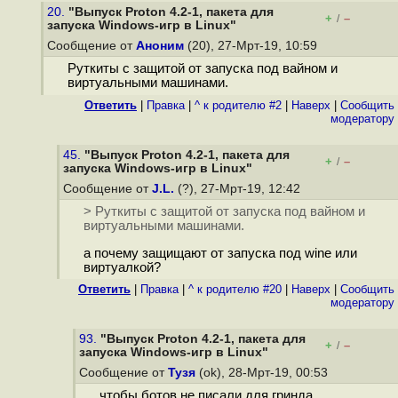
20.
"Выпуск Proton 4.2-1, пакета для
+
–
/
запуска Windows-игр в Linux"
Сообщение от
Аноним
(20), 27-Мрт-19, 10:59
Руткиты с защитой от запуска под вайном и
виртуальными машинами.
Ответить
|
Правка
|
^ к родителю #2
|
Наверх
|
Cообщить
модератору
45.
"Выпуск Proton 4.2-1, пакета для
+
–
/
запуска Windows-игр в Linux"
Сообщение от
J.L.
(?), 27-Мрт-19, 12:42
> Руткиты с защитой от запуска под вайном и
виртуальными машинами.
а почему защищают от запуска под wine или
виртуалкой?
Ответить
|
Правка
|
^ к родителю #20
|
Наверх
|
Cообщить
модератору
93.
"Выпуск Proton 4.2-1, пакета для
+
–
/
запуска Windows-игр в Linux"
Сообщение от
Тузя
(ok), 28-Мрт-19, 00:53
чтобы ботов не писали для гринда