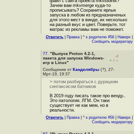
файл с сайта проекта mkvtoolnix?
Зачем вам mkvmerge куда-то
прописывать? Сохраните ярлык
запуска в любом из предназначеных
для этого мест в винде, их несколько
на разный вкус и цвет. Поверьте, тот
матрас из рекламы вам не поможет.
Ответить
|
Правка
|
^ к родителю #56
|
Наверх
|
Cообщить модератору
77.
"Выпуск Proton 4.2-1,
–2
пакета для запуска Windows-
+
–
/
игр в Linux"
Сообщение от
Канделябры
(?), 27-
Мрт-19, 19:37
> потом разбираться с дурацким
синтаксисом батников
В 2019 году писать такое про венду..
Это патология. ЛГМ. Он таки
существует не как мем, но в
реальности.
Ответить
|
Правка
|
^ к родителю #56
|
Наверх
|
Cообщить модератору