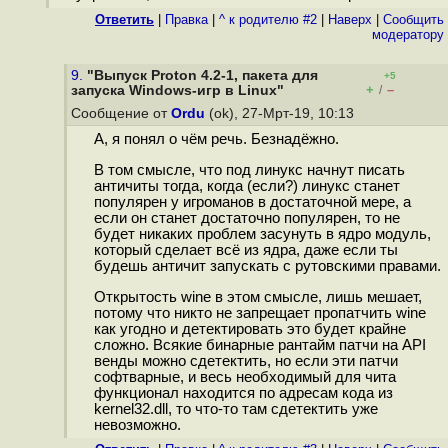
Ответить
|
Правка
|
^ к родителю #2
|
Наверх
|
Cообщить
модератору
9.
"Выпуск Proton 4.2-1, пакета для
+5
+
–
запуска Windows-игр в Linux"
/
Сообщение от
Ordu
(ok), 27-Мрт-19, 10:13
А, я понял о чём речь. Безнадёжно.
В том смысле, что под линукс начнут писать
античиты тогда, когда (если?) линукс станет
популярен у игроманов в достаточной мере, а
если он станет достаточно популярен, то не
будет никаких проблем засунуть в ядро модуль,
который сделает всё из ядра, даже если ты
будешь античит запускать с рутовскими правами.
Открытость wine в этом смысле, лишь мешает,
потому что никто не запрещает пропатчить wine
как угодно и детектировать это будет крайне
сложно. Всякие бинарные рантайм патчи на API
венды можно сдетектить, но если эти патчи
софтварные, и весь необходимый для чита
функционал находится по адресам кода из
kernel32.dll, то что-то там сдетектить уже
невозможно.