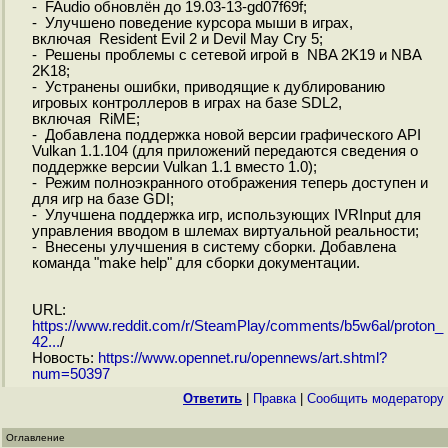
- FAudio обновлён до 19.03-13-gd07f69f;
- Улучшено поведение курсора мыши в играх,
включая Resident Evil 2 и Devil May Cry 5;
- Решены проблемы с сетевой игрой в NBA 2K19 и NBA
2K18;
- Устранены ошибки, приводящие к дублированию
игровых контроллеров в играх на базе SDL2,
включая RiME;
- Добавлена поддержка новой версии графического API
Vulkan 1.1.104 (для приложений передаются сведения о
поддержке версии Vulkan 1.1 вместо 1.0);
- Режим полноэкранного отображения теперь доступен и
для игр на базе GDI;
- Улучшена поддержка игр, использующих IVRInput для
управления вводом в шлемах виртуальной реальности;
- Внесены улучшения в систему сборки. Добавлена
команда "make help" для сборки документации.
URL:
https://www.reddit.com/r/SteamPlay/comments/b5w6al/proton_
42...
/
Новость:
https://www.opennet.ru/opennews/art.shtml?
num=50397
Ответить
|
Правка
|
Cообщить модератору
Оглавление