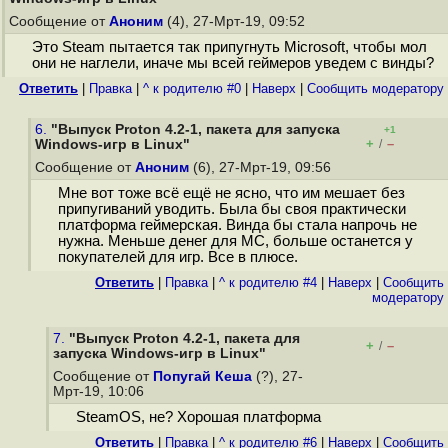
Сообщение от
Аноним
(4), 27-Мрт-19, 09:52
Это Steam пытается так припугнуть Microsoft, чтобы мол
они не наглели, иначе мы всей геймеров уведем с винды?
Ответить
|
Правка
|
^ к родителю #0
|
Наверх
|
Cообщить модератору
6.
"Выпуск Proton 4.2-1, пакета для запуска
+1
+
–
Windows-игр в Linux"
/
Сообщение от
Аноним
(6), 27-Мрт-19, 09:56
Мне вот тоже всё ещё не ясно, что им мешает без
припугиваний уводить. Была бы своя практически
платформа геймерская. Винда бы стала напрочь не
нужна. Меньше денег для МС, больше останется у
покупателей для игр. Все в плюсе.
Ответить
|
Правка
|
^ к родителю #4
|
Наверх
|
Cообщить
модератору
7.
"Выпуск Proton 4.2-1, пакета для
+
–
/
запуска Windows-игр в Linux"
Сообщение от
Попугай Кеша
(?), 27-
Мрт-19, 10:06
SteamOS, не? Хорошая платформа
Ответить
|
Правка
|
^ к родителю #6
|
Наверх
|
Cообщить