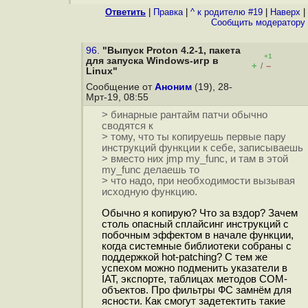
Ответить
|
Правка
|
^ к родителю #19
|
Наверх
|
Cообщить модератору
96.
"Выпуск Proton 4.2-1, пакета
+1
для запуска Windows-игр в
+
–
/
Linux"
Сообщение от
Аноним
(19), 28-
Мрт-19, 08:55
> бинарные рантайм патчи обычно
сводятся к
> тому, что ты копируешь первые пару
инструкций функции к себе, записываешь
> вместо них jmp my_func, и там в этой
my_func делаешь то
> что надо, при необходимости вызывая
исходную функцию.
Обычно я копирую? Что за вздор? Зачем
столь опасный сплайсинг инструкций с
побочным эффектом в начале функции,
когда системные библиотеки собраны с
поддержкой hot-patching? С тем же
успехом можно подменить указатели в
IAT, экспорте, таблицах методов COM-
объектов. Про фильтры ФС замнём для
ясности. Как смогут задетектить такие