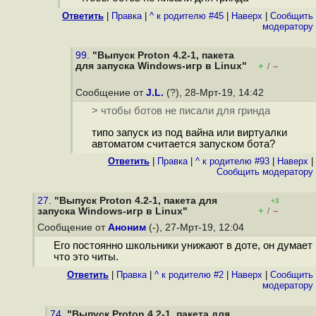
Ответить
|
Правка
|
^ к родителю #45
|
Наверх
|
Cообщить
модератору
99.
"Выпуск Proton 4.2-1, пакета
для запуска Windows-игр в Linux"
+
–
/
Сообщение от
J.L.
(?), 28-Мрт-19, 14:42
> чтобы ботов не писали для гринда
типо запуск из под вайна или виртуалки
автоматом считается запуском бота?
Ответить
|
Правка
|
^ к родителю #93
|
Наверх
|
Cообщить модератору
27.
"Выпуск Proton 4.2-1, пакета для
+3
+
–
запуска Windows-игр в Linux"
/
Сообщение от
Аноним
(-), 27-Мрт-19, 12:04
Его постоянно школьники унижают в доте, он думает
что это читы.
Ответить
|
Правка
|
^ к родителю #2
|
Наверх
|
Cообщить
модератору
74.
"Выпуск Proton 4.2-1, пакета для