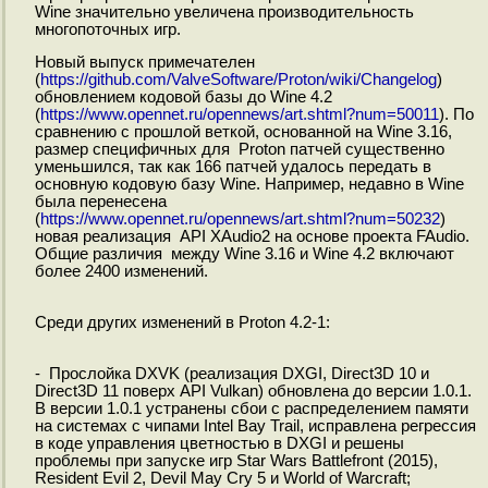
Wine значительно увеличена производительность
многопоточных игр.
Новый выпуск примечателен
(
https://github.com/ValveSoftware/Proton/wiki/Changelog
)
обновлением кодовой базы до Wine 4.2
(
https://www.opennet.ru/opennews/art.shtml?num=50011
). По
сравнению с прошлой веткой, основанной на Wine 3.16,
размер специфичных для Proton патчей существенно
уменьшился, так как 166 патчей удалось передать в
основную кодовую базу Wine. Например, недавно в Wine
была перенесена
(
https://www.opennet.ru/opennews/art.shtml?num=50232
)
новая реализация API XAudio2 на основе проекта FAudio.
Общие различия между Wine 3.16 и Wine 4.2 включают
более 2400 изменений.
Среди других изменений в Proton 4.2-1:
- Прослойка DXVK (реализация DXGI, Direct3D 10 и
Direct3D 11 поверх API Vulkan) обновлена до версии 1.0.1.
В версии 1.0.1 устранены сбои с распределением памяти
на системах с чипами Intel Bay Trail, исправлена регрессия
в коде управления цветностью в DXGI и решены
проблемы при запуске игр Star Wars Battlefront (2015),
Resident Evil 2, Devil May Cry 5 и World of Warcraft;