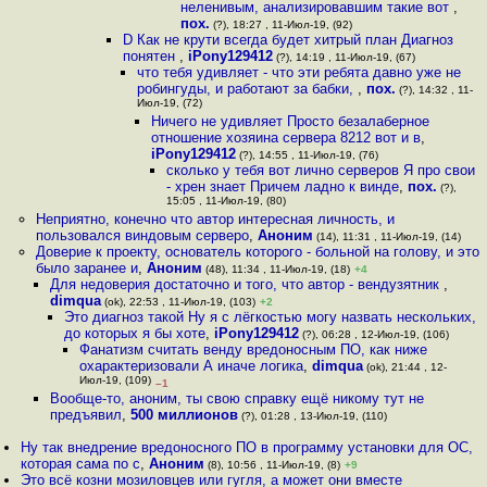
неленивым, анализировавшим такие вот
,
пох.
(?), 18:27 , 11-Июл-19, (92)
D Как не крути всегда будет хитрый план Диагноз
понятен
,
iPony129412
(?), 14:19 , 11-Июл-19, (67)
что тебя удивляет - что эти ребята давно уже не
робингуды, и работают за бабки,
,
пох.
(?), 14:32 , 11-
Июл-19, (72)
Ничего не удивляет Просто безалаберное
отношение хозяина сервера 8212 вот и в
,
iPony129412
(?), 14:55 , 11-Июл-19, (76)
сколько у тебя вот лично серверов Я про свои
- хрен знает Причем ладно к винде
,
пох.
(?),
15:05 , 11-Июл-19, (80)
Неприятно, конечно что автор интересная личность, и
пользовался виндовым серверо
,
Аноним
(14), 11:31 , 11-Июл-19, (14)
Доверие к проекту, основатель которого - больной на голову, и это
было заранее и
,
Аноним
(48), 11:34 , 11-Июл-19, (18)
+4
Для недоверия достаточно и того, что автор - вендузятник
,
dimqua
(ok), 22:53 , 11-Июл-19, (103)
+2
Это диагноз такой Ну я с лёгкостью могу назвать нескольких,
до которых я бы хоте
,
iPony129412
(?), 06:28 , 12-Июл-19, (106)
Фанатизм считать венду вредоносным ПО, как ниже
охарактеризовали А иначе логика
,
dimqua
(ok), 21:44 , 12-
Июл-19, (109)
–1
Вообще-то, аноним, ты свою справку ещё никому тут не
предъявил
,
500 миллионов
(?), 01:28 , 13-Июл-19, (110)
Ну так внедрение вредоносного ПО в программу установки для ОС,
которая сама по с
,
Аноним
(8), 10:56 , 11-Июл-19, (8)
+9
Это всё козни мозиловцев или гугля, а может они вместе