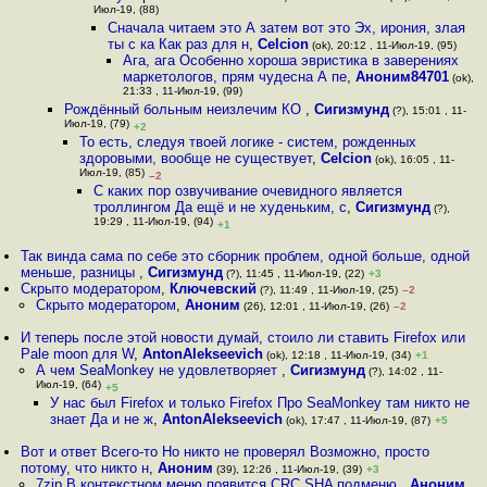
Июл-19, (88)
Сначала читаем это А затем вот это Эх, ирония, злая
ты с ка Как раз для н
,
Celcion
(ok), 20:12 , 11-Июл-19, (95)
Ага, ага Особенно хороша эвристика в заверениях
маркетологов, прям чудесна А пе
,
Аноним84701
(ok),
21:33 , 11-Июл-19, (99)
Рождённый больным неизлечим КО
,
Сигизмунд
(?), 15:01 , 11-
Июл-19, (79)
+2
То есть, следуя твоей логике - систем, рожденных
здоровыми, вообще не существует
,
Celcion
(ok), 16:05 , 11-
Июл-19, (85)
–2
С каких пор озвучивание очевидного является
троллингом Да ещё и не худеньким, с
,
Сигизмунд
(?),
19:29 , 11-Июл-19, (94)
+1
Так винда сама по себе это сборник проблем, одной больше, одной
меньше, разницы
,
Сигизмунд
(?), 11:45 , 11-Июл-19, (22)
+3
Скрыто модератором
,
Ключевский
(?), 11:49 , 11-Июл-19, (25)
–2
Скрыто модератором
,
Аноним
(26), 12:01 , 11-Июл-19, (26)
–2
И теперь после этой новости думай, стоило ли ставить Firefox или
Pale moon для W
,
AntonAlekseevich
(ok), 12:18 , 11-Июл-19, (34)
+1
А чем SeaMonkey не удовлетворяет
,
Сигизмунд
(?), 14:02 , 11-
Июл-19, (64)
+5
У нас был Firefox и только Firefox Про SeaMonkey там никто не
знает Да и не ж
,
AntonAlekseevich
(ok), 17:47 , 11-Июл-19, (87)
+5
Вот и ответ Всего-то Но никто не проверял Возможно, просто
потому, что никто н
,
Аноним
(39), 12:26 , 11-Июл-19, (39)
+3
7zip В контекстном меню появится CRC SHA подменю
,
Аноним