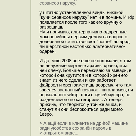
сервисов наружу.
у штатно установленной винды никакой
"кучи сервисов наружу" нет и в помине. И rdp
появляется после того как его вручную
разрешишь.
Ну я понимаю, альтернативно-одаренные
макопонийопы первым делом на вопрос о
доверенной сети отвечают "home!" но вряд
ли шерстяной настолько альтернативно-
одарен.
И да, мою 2008 все еще не поломали, я там
не ненужные мертвые архивы храню, и за
ней слежу. Больше переживаю за вмварь, в
которой она крутится и в которой хрен его
знает, из чего сделан и как работает
файрвол и хрен заметишь вовремя, что там
завелся засланный казачок - ни алармов, ни
нормального wtmp, логи с кучей мусора, не
разделяемого по категориям... А теперь
прикинь, что творится у той же aruba, и
станут ли они беспокоиться ради моего
1евро.
> А ещё если в клиенте на дрйгой машине
ради уюобства сохранён пароль в
> открытом виде...