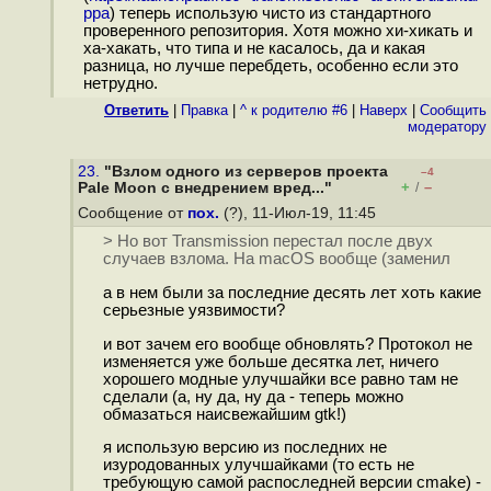
ppa
) теперь использую чисто из стандартного
проверенного репозитория. Хотя можно хи-хикать и
ха-хакать, что типа и не касалось, да и какая
разница, но лучше перебдеть, особенно если это
нетрудно.
Ответить
|
Правка
|
^ к родителю #6
|
Наверх
|
Cообщить
модератору
23.
"Взлом одного из серверов проекта
–4
+
–
Pale Moon с внедрением вред..."
/
Сообщение от
пох.
(?), 11-Июл-19, 11:45
> Но вот Transmission перестал после двух
случаев взлома. На macOS вообще (заменил
а в нем были за последние десять лет хоть какие
серьезные уязвимости?
и вот зачем его вообще обновлять? Протокол не
изменяется уже больше десятка лет, ничего
хорошего модные улучшайки все равно там не
сделали (а, ну да, ну да - теперь можно
обмазаться наисвежайшим gtk!)
я использую версию из последних не
изуродованных улучшайками (то есть не
требующую самой распоследней версии cmake) -