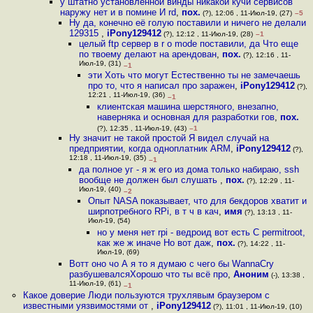
у штатно установленной винды никакой кучи сервисов
наружу нет и в помине И rd
,
пох.
(?), 12:06 , 11-Июл-19, (27)
–5
Ну да, конечно её голую поставили и ничего не делали
129315
,
iPony129412
(?), 12:12 , 11-Июл-19, (28)
–1
целый ftp сервер в r o mode поставили, да Что еще
по твоему делают на арендован
,
пох.
(?), 12:16 , 11-
Июл-19, (31)
–1
эти Хоть что могут Естественно ты не замечаешь
про то, что я написал про заражен
,
iPony129412
(?),
12:21 , 11-Июл-19, (36)
–1
клиентская машина шерстяного, внезапно,
наверняка и основная для разработки гов
,
пох.
(?), 12:35 , 11-Июл-19, (43)
–1
Ну значит не такой простой Я видел случай на
предприятии, когда одноплатник ARM
,
iPony129412
(?),
12:18 , 11-Июл-19, (35)
–1
да полное уг - я ж его из дома только набираю, ssh
вообще не должен был слушать
,
пох.
(?), 12:29 , 11-
Июл-19, (40)
–2
Опыт NASA показывает, что для бекдоров хватит и
ширпотребного RPi, в т ч в кач
,
имя
(?), 13:13 , 11-
Июл-19, (54)
но у меня нет rpi - ведроид вот есть C permitroot,
как же ж иначе Но вот даж
,
пох.
(?), 14:22 , 11-
Июл-19, (69)
Вотт оно чо А я то я думаю с чего бы WannaCry
разбушевалсяХорошо что ты всё про
,
Аноним
(-), 13:38 ,
11-Июл-19, (61)
–1
Какое доверие Люди пользуются трухлявым браузером с
известными уязвимостями от
,
iPony129412
(?), 11:01 , 11-Июл-19, (10)