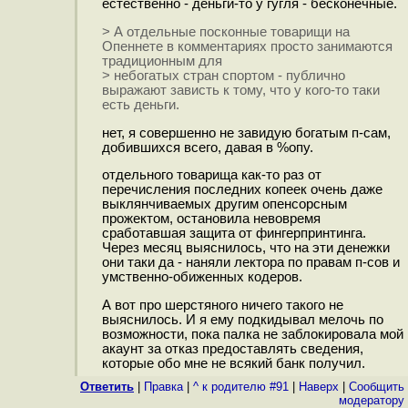
естественно - деньги-то у гугля - бесконечные.
> А отдельные посконные товарищи на
Опеннете в комментариях просто занимаются
традиционным для
> небогатых стран спортом - публично
выражают зависть к тому, что у кого-то таки
есть деньги.
нет, я совершенно не завидую богатым п-сам,
добившихся всего, давая в %опу.
отдельного товарища как-то раз от
перечисления последних копеек очень даже
выклянчиваемых другим опенсорсным
прожектом, остановила невовремя
сработавшая защита от фингерпринтинга.
Через месяц выяснилось, что на эти денежки
они таки да - наняли лектора по правам п-сов и
умственно-обиженных кодеров.
А вот про шерстяного ничего такого не
выяснилось. И я ему подкидывал мелочь по
возможности, пока палка не заблокировала мой
акаунт за отказ предоставлять сведения,
которые обо мне не всякий банк получил.
Ответить
|
Правка
|
^ к родителю #91
|
Наверх
|
Cообщить
модератору