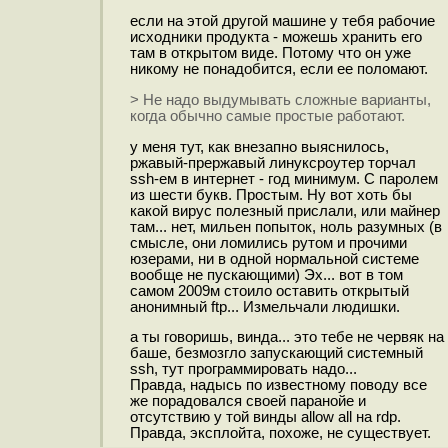
если на этой другой машине у тебя рабочие
исходники продукта - можешь хранить его
там в открытом виде. Потому что он уже
никому не понадобится, если ее поломают.
> Не надо выдумывать сложные варианты,
когда обычно самые простые работают.
у меня тут, как внезапно выяснилось,
ржавый-прержавый линуксроутер торчал
ssh-ем в интернет - год минимум. С паролем
из шести букв. Простым. Ну вот хоть бы
какой вирус полезный прислали, или майнер
там... нет, мильен попыток, ноль разумных (в
смысле, они ломились рутом и прочими
юзерами, ни в одной нормальной системе
вообще не пускающими) Эх... вот в том
самом 2009м стоило оставить открытый
анонимный ftp... Измельчали людишки.
а ты говоришь, винда... это тебе не червяк на
баше, безмозгло запускающий системный
ssh, тут программировать надо...
Правда, надысь по известному поводу все
же порадовался своей паранойе и
отсутствию у той винды allow all на rdp.
Правда, эксплойта, похоже, не существует.