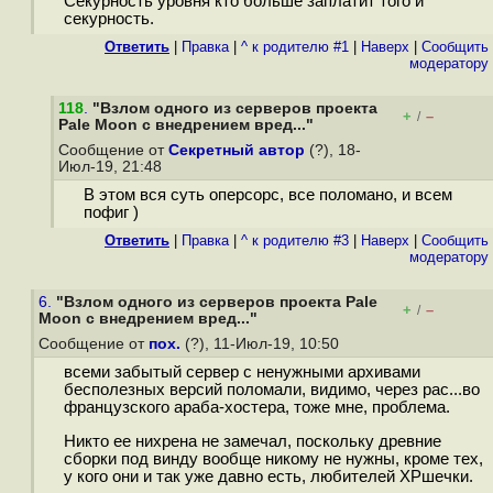
Секурность уровня кто больше заплатит того и
секурность.
Ответить
|
Правка
|
^ к родителю #1
|
Наверх
|
Cообщить
модератору
118
.
"Взлом одного из серверов проекта
+
–
/
Pale Moon с внедрением вред..."
Сообщение от
Секретный автор
(?), 18-
Июл-19, 21:48
В этом вся суть оперсорс, все поломано, и всем
пофиг )
Ответить
|
Правка
|
^ к родителю #3
|
Наверх
|
Cообщить
модератору
6.
"Взлом одного из серверов проекта Pale
+
–
/
Moon с внедрением вред..."
Сообщение от
пох.
(?), 11-Июл-19, 10:50
всеми забытый сервер с ненужными архивами
бесполезных версий поломали, видимо, через рас...во
французского араба-хостера, тоже мне, проблема.
Никто ее нихрена не замечал, поскольку древние
сборки под винду вообще никому не нужны, кроме тех,
у кого они и так уже давно есть, любителей XPшечки.