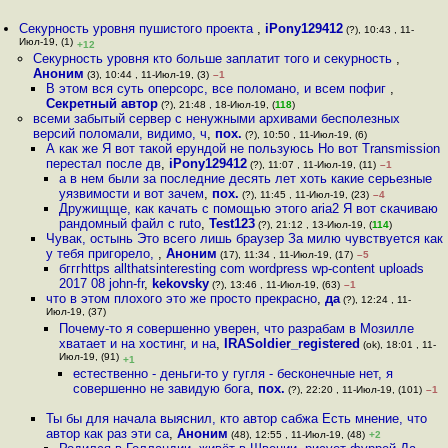
Секурность уровня пушистого проекта
,
iPony129412
(?), 10:43 , 11-
Июл-19, (1)
+12
Секурность уровня кто больше заплатит того и секурность
,
Аноним
(3), 10:44 , 11-Июл-19, (3)
–1
В этом вся суть оперсорс, все поломано, и всем пофиг
,
Секретный автор
(?), 21:48 , 18-Июл-19, (
118
)
всеми забытый сервер с ненужными архивами бесполезных
версий поломали, видимо, ч
,
пох.
(?), 10:50 , 11-Июл-19, (6)
А как же Я вот такой ерундой не пользуюсь Но вот Transmission
перестал после дв
,
iPony129412
(?), 11:07 , 11-Июл-19, (11)
–1
а в нем были за последние десять лет хоть какие серьезные
уязвимости и вот зачем
,
пох.
(?), 11:45 , 11-Июл-19, (23)
–4
Дружищще, как качать с помощью этого aria2 Я вот скачиваю
рандомный файл с ruto
,
Test123
(?), 21:12 , 13-Июл-19, (
114
)
Чувак, остынь Это всего лишь браузер За милю чувствуется как
у тебя пригорело,
,
Аноним
(17), 11:34 , 11-Июл-19, (17)
–5
бгггhttps allthatsinteresting com wordpress wp-content uploads
2017 08 john-fr
,
kekovsky
(?), 13:46 , 11-Июл-19, (63)
–1
что в этом плохого это же просто прекрасно
,
да
(?), 12:24 , 11-
Июл-19, (37)
Почему-то я совершенно уверен, что разрабам в Мозилле
хватает и на хостинг, и на
,
IRASoldier_registered
(ok), 18:01 , 11-
Июл-19, (91)
+1
естественно - деньги-то у гугля - бесконечные нет, я
совершенно не завидую бога
,
пох.
(?), 22:20 , 11-Июл-19, (101)
–1
Ты бы для начала выяснил, кто автор сабжа Есть мнение, что
автор как раз эти са
,
Аноним
(48), 12:55 , 11-Июл-19, (48)
+2