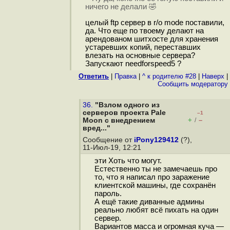
ничего не делали 🤣
целый ftp сервер в r/o mode поставили,
да. Что еще по твоему делают на
арендованом шитхосте для хранения
устаревших копий, переставших
влезать на основные сервера?
Запускают needforspeed5 ?
Ответить
|
Правка
|
^ к родителю #28
|
Наверх
|
Cообщить модератору
36.
"Взлом одного из
серверов проекта Pale
–1
+
–
Moon с внедрением
/
вред..."
Сообщение от
iPony129412
(?),
11-Июл-19, 12:21
эти Хоть что могут.
Естественно ты не замечаешь про
то, что я написал про заражение
клиентской машины, где сохранён
пароль.
А ещё такие диванные админы
реально любят всё пихать на один
сервер.
Вариантов масса и огромная куча —