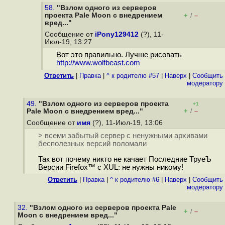
58.
"Взлом одного из серверов
проекта Pale Moon с внедрением
+
–
/
вред..."
Сообщение от
iPony129412
(?), 11-
Июл-19, 13:27
Вот это правильно. Лучше рисовать
http://www.wolfbeast.com
Ответить
|
Правка
|
^ к родителю #57
|
Наверх
|
Cообщить
модератору
49.
"Взлом одного из серверов проекта
+1
+
–
Pale Moon с внедрением вред..."
/
Сообщение от
имя
(?), 11-Июл-19, 13:06
> всеми забытый сервер с ненужными архивами
бесполезных версий поломали
Так вот почему никто не качает Последние ТруеЪ
Версии Firefox™ с XUL: не нужны никому!
Ответить
|
Правка
|
^ к родителю #6
|
Наверх
|
Cообщить
модератору
32.
"Взлом одного из серверов проекта Pale
+
–
/
Moon с внедрением вред..."