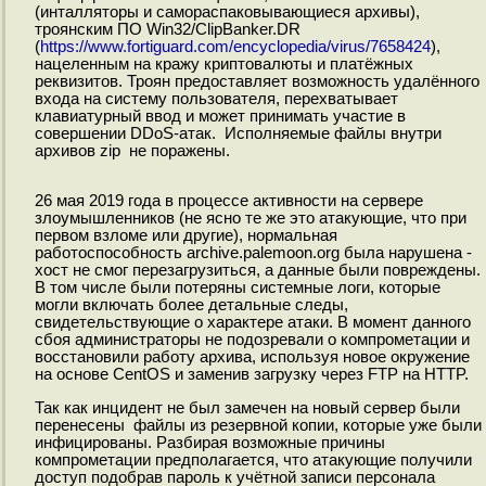
(инталляторы и самораспаковывающиеся архивы),
троянским ПО Win32/ClipBanker.DR
(
https://www.fortiguard.com/encyclopedia/virus/7658424
),
нацеленным на кражу криптовалюты и платёжных
реквизитов. Троян предоставляет возможность удалённого
входа на систему пользователя, перехватывает
клавиатурный ввод и может принимать участие в
совершении DDoS-атак. Исполняемые файлы внутри
архивов zip не поражены.
26 мая 2019 года в процессе активности на сервере
злоумышленников (не ясно те же это атакующие, что при
первом взломе или другие), нормальная
работоспособность archive.palemoon.org была нарушена -
хост не смог перезагрузиться, а данные были повреждены.
В том числе были потеряны системные логи, которые
могли включать более детальные следы,
свидетельствующие о характере атаки. В момент данного
сбоя администраторы не подозревали о компрометации и
восстановили работу архива, используя новое окружение
на основе CentOS и заменив загрузку через FTP на HTTP.
Так как инцидент не был замечен на новый сервер были
перенесены файлы из резервной копии, которые уже были
инфицированы. Разбирая возможные причины
компрометации предполагается, что атакующие получили
доступ подобрав пароль к учётной записи персонала