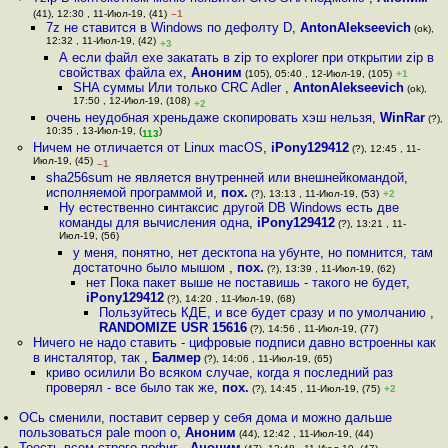
(41), 12:30 , 11-Июл-19, (41)
–1
7z не ставится в Windows по дефолту D
,
AntonAlekseevich
(ok),
12:32 , 11-Июл-19, (42)
+3
А если файл exe закатать в zip то explorer при открытии zip в
свойствах файла ex
,
Аноним
(105), 05:40 , 12-Июл-19, (105)
+1
SHA суммы Или только CRC Adler
,
AntonAlekseevich
(ok),
17:50 , 12-Июл-19, (108)
+2
очень неудобная хреньдаже скопировать хэш нельзя
,
WinRar
(?),
10:35 , 13-Июл-19, (
)
113
Ничем не отличается от Linux macOS
,
iPony129412
(?), 12:45 , 11-
Июл-19, (45)
–1
sha256sum не является внутренней или внешнейкомандой,
исполняемой программой и
,
пох.
(?), 13:13 , 11-Июл-19, (53)
+2
Ну естественно синтаксис другой DВ Windows есть две
команды для вычисления одна
,
iPony129412
(?), 13:21 , 11-
Июл-19, (56)
у меня, понятно, нет десктопа на убунте, но помнится, там
достаточно было мышом
,
пох.
(?), 13:39 , 11-Июл-19, (62)
нет Пока пакет выше не поставишь - такого не будет
,
iPony129412
(?), 14:20 , 11-Июл-19, (68)
Пользуйтесь КДЕ, и все будет сразу и по умолчанию
,
RANDOMIZE USR 15616
(?), 14:56 , 11-Июл-19, (77)
Ничего не надо ставить - цифровые подписи давно встроенны как
в инсталятор, так
,
Балмер
(?), 14:06 , 11-Июл-19, (65)
криво осилили Во всяком случае, когда я последний раз
проверял - все было так же
,
пох.
(?), 14:45 , 11-Июл-19, (75)
+2
ОСь сменили, поставит сервер у себя дома и можно дальше
пользоваться pale moon о
,
Аноним
(44), 12:42 , 11-Июл-19, (44)
Тоесть всем строго пофиг
,
Аноним