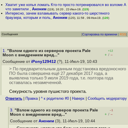
Хватит уже копья ломать Кто-то просто потренировался во взломе А
что заметили
,
Аноним
(119), 16:20 , 22-Июл-19, (
119
)
Интересно, зачем взламывать сервер какого-то шерстяного
браузера, которым и поль
,
Аноним
(120), 11:58 , 09-Ноя-19, (
120
)
Сообщения
[
Сортировка по времени
|
RSS
]
1.
"Взлом одного из серверов проекта Pale
+12
+
–
Moon с внедрением вред..."
/
Сообщение от
iPony129412
(?), 11-Июл-19, 10:43
> По предварительным данным подстановка вредоносного
ПО была совершена ещё 27 декабря 2017 года, а
выявлена только 9 июля 2019 года, т.е. полтора года
оставалась незамеченной.
Секурность уровня пушистого проекта.
Ответить
|
Правка
|
^ к родителю #0
|
Наверх
|
Cообщить модератору
3.
"Взлом одного из серверов проекта Pale
–1
+
–
Moon с внедрением вред..."
/
Сообщение от
Аноним
(3), 11-Июл-19, 10:44