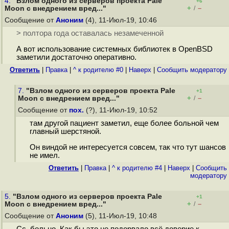
4.
"Взлом одного из серверов проекта Pale
+6
+
–
Moon с внедрением вред..."
/
Сообщение от
Аноним
(4), 11-Июл-19, 10:46
> полтора года оставалась незамеченной
А вот использование системных библиотек в OpenBSD
заметили достаточно оперативно.
Ответить
|
Правка
|
^ к родителю #0
|
Наверх
|
Cообщить модератору
7.
"Взлом одного из серверов проекта Pale
+1
+
–
Moon с внедрением вред..."
/
Сообщение от
пох.
(?), 11-Июл-19, 10:52
там другой пациент заметил, еще более больной чем
главный шерстяной.
Он виндой не интересуется совсем, так что тут шансов
не имел.
Ответить
|
Правка
|
^ к родителю #4
|
Наверх
|
Cообщить
модератору
5.
"Взлом одного из серверов проекта Pale
+1
+
–
Moon с внедрением вред..."
/
Сообщение от
Аноним
(5), 11-Июл-19, 10:48