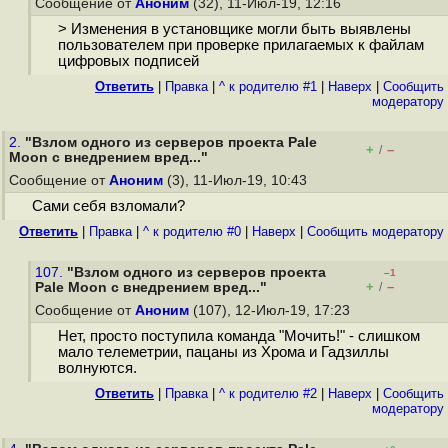
Сообщение от
Аноним
(32), 11-Июл-19, 12:16
> Изменения в установщике могли быть выявлены
пользователем при проверке прилагаемых к файлам
цифровых подписей
Ответить
|
Правка
|
^ к родителю #1
|
Наверх
|
Cообщить
модератору
2.
"Взлом одного из серверов проекта Pale
+
–
/
Moon с внедрением вред..."
Сообщение от
Аноним
(3), 11-Июл-19, 10:43
Сами себя взломали?
Ответить
|
Правка
|
^ к родителю #0
|
Наверх
|
Cообщить модератору
107.
"Взлом одного из серверов проекта
–1
+
–
Pale Moon с внедрением вред..."
/
Сообщение от
Аноним
(107), 12-Июл-19, 17:23
Нет, просто поступила команда "Мочить!" - слишком
мало телеметрии, пацаны из Хрома и Гадзиллы
волнуются.
Ответить
|
Правка
|
^ к родителю #2
|
Наверх
|
Cообщить
модератору