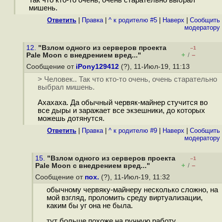
мишень.
Ответить
|
Правка
|
^ к родителю #5
|
Наверх
|
Cообщить
модератору
12.
"Взлом одного из серверов проекта
–1
+
–
Pale Moon с внедрением вред..."
/
Сообщение от
iPony129412
(?), 11-Июл-19, 11:13
> Человек.. Так что кто-то очень, очень старательно
выбрал мишень.
Ахахаха. Да обычный червяк-майнер стучится во
все дыры и заражает все экзешники, до которых
можешь дотянутся.
Ответить
|
Правка
|
^ к родителю #9
|
Наверх
|
Cообщить
модератору
15.
"Взлом одного из серверов проекта
–1
+
–
Pale Moon с внедрением вред..."
/
Сообщение от
пох.
(?), 11-Июл-19, 11:32
обычному червяку-майнеру несколько сложно, на
мой взгляд, проломить среду виртуализации,
каким бы уг она не была.
тут больше похоже на ручную работу.