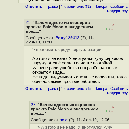
Ответить
|
Правка
|
^ к родителю #12
|
Наверх
|
Cообщить
модератору
21.
"Взлом одного из серверов
–2
проекта Pale Moon с внедрением
+
–
/
вред..."
Сообщение от
iPony129412
(?), 11-
Июл-19, 11:41
> проломить среду виртуализации
А этого и не надо. У виртуалки кучу сервисов
наружу. А ещё если в клиенте на дрйгой
машине ради уюобства сохранён пароль в
открытом виде...
Не надо выдумывать сложные варианты, когда
обычно самые простые работают.
Ответить
|
Правка
|
^ к родителю #15
|
Наверх
|
Cообщить
модератору
27.
"Взлом одного из серверов
–5
проекта Pale Moon с внедрением
+
–
/
вред..."
Сообщение от
пох.
(?), 11-Июл-19, 12:06
> А этого и не надо. У виртуалки кучу