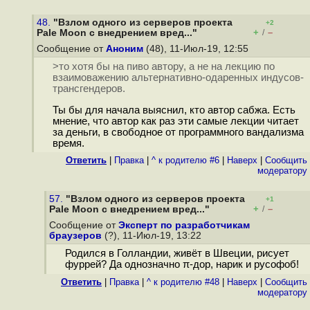
48.
"Взлом одного из серверов проекта
+2
+
–
Pale Moon с внедрением вред..."
/
Сообщение от
Аноним
(48), 11-Июл-19, 12:55
>то хотя бы на пиво автору, а не на лекцию по
взаимоважению альтернативно-одаренных индусов-
трансгендеров.
Ты бы для начала выяснил, кто автор сабжа. Есть
мнение, что автор как раз эти самые лекции читает
за деньги, в свободное от программного вандализма
время.
Ответить
|
Правка
|
^ к родителю #6
|
Наверх
|
Cообщить
модератору
57.
"Взлом одного из серверов проекта
+1
+
–
Pale Moon с внедрением вред..."
/
Сообщение от
Эксперт по разработчикам
браузеров
(?), 11-Июл-19, 13:22
Родился в Голландии, живёт в Швеции, рисует
фуррей? Да однозначно π-дор, нарик и русофоб!
Ответить
|
Правка
|
^ к родителю #48
|
Наверх
|
Cообщить
модератору