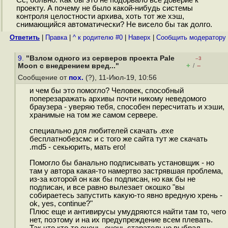
Сс, больно. Как бы это не подорвало всё доверие к
проекту. А почему не было какой-нибудь системы
контроля целостности архива, хоть тот же хэш,
снимающийся автоматически? Не висело бы так долго.
Ответить
|
Правка
|
^ к родителю #0
|
Наверх
|
Cообщить модератору
9.
"Взлом одного из серверов проекта Pale
–3
+
–
Moon с внедрением вред..."
/
Сообщение от
пох.
(?), 11-Июл-19, 10:56
и чем бы это помогло? Человек, способный
поперезаражать архивы почти никому неведомого
браузера - уверяю тебя, способен пересчитать и хэши,
хранимые на том же самом сервере.
специально для любителей скачать .exe
бесплатнобезсмс и с того же сайта тут же скачать
.md5 - секьюрить, мать его!
Помогло бы банально подписывать установщик - но
там у автора какая-то намертво застрявшая проблема,
из-за которой он как бы подписан, но как бы не
подписан, и все равно вылезает окошко "вы
собираетесь запустить какую-то явно вредную хрень -
ok, yes, continue?"
Плюс еще и антивирусы умудряются найти там то, чего
нет, поэтому и на их предупреждение всем плевать.
Так что кто-то очень, очень старательно выбрал