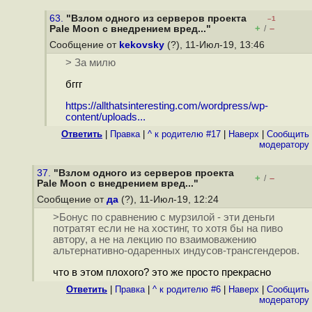
63.
"Взлом одного из серверов проекта
–1
+
–
Pale Moon с внедрением вред..."
/
Сообщение от
kekovsky
(?), 11-Июл-19, 13:46
> За милю
бггг
https://allthatsinteresting.com/wordpress/wp-
content/uploads...
Ответить
|
Правка
|
^ к родителю #17
|
Наверх
|
Cообщить
модератору
37.
"Взлом одного из серверов проекта
+
–
/
Pale Moon с внедрением вред..."
Сообщение от
да
(?), 11-Июл-19, 12:24
>Бонус по сравнению с мурзилой - эти деньги
потратят если не на хостинг, то хотя бы на пиво
автору, а не на лекцию по взаимоважению
альтернативно-одаренных индусов-трансгендеров.
что в этом плохого? это же просто прекрасно
Ответить
|
Правка
|
^ к родителю #6
|
Наверх
|
Cообщить
модератору