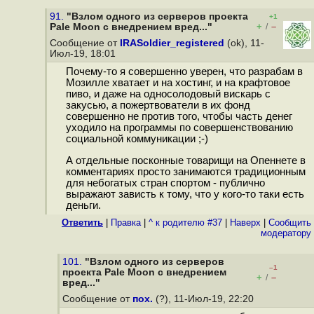
91.
"Взлом одного из серверов проекта
+1
+
–
Pale Moon с внедрением вред..."
/
Сообщение от
IRASoldier_registered
(ok), 11-
Июл-19, 18:01
Почему-то я совершенно уверен, что разрабам в
Мозилле хватает и на хостинг, и на крафтовое
пиво, и даже на односолодовый вискарь с
закусью, а пожертвователи в их фонд
совершенно не против того, чтобы часть денег
уходило на программы по совершенствованию
социальной коммуникации ;-)
А отдельные посконные товарищи на Опеннете в
комментариях просто занимаются традиционным
для небогатых стран спортом - публично
выражают зависть к тому, что у кого-то таки есть
деньги.
Ответить
|
Правка
|
^ к родителю #37
|
Наверх
|
Cообщить
модератору
101.
"Взлом одного из серверов
–1
проекта Pale Moon с внедрением
+
–
/
вред..."
Сообщение от
пох.
(?), 11-Июл-19, 22:20