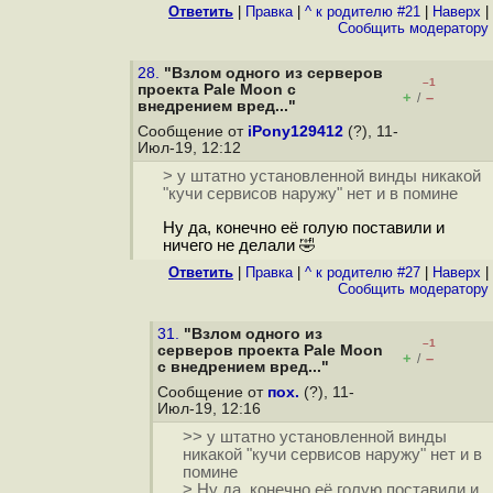
Ответить
|
Правка
|
^ к родителю #21
|
Наверх
|
Cообщить модератору
28.
"Взлом одного из серверов
–1
проекта Pale Moon с
+
–
/
внедрением вред..."
Сообщение от
iPony129412
(?), 11-
Июл-19, 12:12
> у штатно установленной винды никакой
"кучи сервисов наружу" нет и в помине
Ну да, конечно её голую поставили и
ничего не делали 🤣
Ответить
|
Правка
|
^ к родителю #27
|
Наверх
|
Cообщить модератору
31.
"Взлом одного из
–1
серверов проекта Pale Moon
+
–
/
с внедрением вред..."
Сообщение от
пох.
(?), 11-
Июл-19, 12:16
>> у штатно установленной винды
никакой "кучи сервисов наружу" нет и в
помине
> Ну да, конечно её голую поставили и