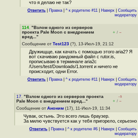
что я делаю не так?
Ответить
|
Правка
|
^ к родителю #11
|
Наверх
|
Cообщить
модератору
114
.
"Взлом одного из серверов
проекта Pale Moon с внедрением
+
–
/
вред..."
Сообщение от
Test123
(?), 13-Июл-19, 21:12
Дружищще, как качать с помощью этого aria2? Я
вот скачиваю рандомный файл с rutor.is,
прописываю в терминале aria2c
/Users/test/Downloads/1.torrent и ничего не
происходит, одни Error.
Ответить
|
Правка
|
^ к родителю #11
|
Наверх
|
Cообщить
модератору
17.
"Взлом одного из серверов проекта
–5
+
–
Pale Moon с внедрением вред..."
/
Сообщение от
Аноним
(17), 11-Июл-19, 11:34
Чувак, остынь. Это всего лишь браузер.
За милю чувствуется как у тебя пригорело, серьезно
Ответить
|
Правка
|
^ к родителю #6
|
Наверх
|
Cообщить
модератору