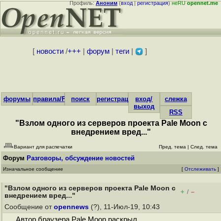
Профиль:
Аноним
(
вход
|
регистрация
)
неRU
opennet.me
[
новости
/
+++
|
форум
|
теги
|
]
форумы
правила/FAQ
поиск
регистрация
вход/
слежка
выход
RSS
"Взлом одного из серверов проекта Pale Moon с
внедрением вред..."
Вариант для распечатки
Пред. тема
|
След. тема
Форум
Разговоры, обсуждение новостей
Изначальное сообщение
[
Отслеживать
]
"Взлом одного из серверов проекта Pale Moon с
+
–
/
внедрением вред..."
Сообщение от
opennews
(?), 11-Июл-19, 10:43
Автор браузера Pale Moon раскрыл