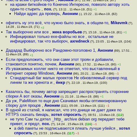
(47), 12:48 , 11-Июл-19, (47)
на кражи биткойнов-то Конечно Интересно, повезло автору хоть
один-то стырить
,
пох.
(?), 13:11 , 11-Июл-19, (51)
+1
Найди адрес да проверь
,
Аноним
(-), 15:22 , 11-Июл-19, (82)
офигеть ну это всё, что нужно было знать, в общем-то
,
Mikevmk
(?),
14:28 , 11-Июл-19, (71)
+2
Так выборочно или все
,
жека воробьев
(?), 15:16 , 11-Июл-19, (81)
+1
Инфицировал только exe-файлы но все , остальные не
инфицировал, так что выбороч
,
axredneck
(?), 23:05 , 11-Июл-19, (104)
Дададад Выборочно все Рандомно-поголовно 1
,
Аноним
(89), 17:51 ,
11-Июл-19, (89)
+1
Если предположить, что они сами этот троян и добавили,
становится понятно, почем
,
Аноним
(90), 17:52 , 11-Июл-19, (90)
+1
Из уважаемых коллег никто не отметил, что выставленный в
Интернет сервер Windows
,
Аноним
(96), 20:21 , 11-Июл-19, (96)
–1
Стандартный баг малых проектов Не обновляемый сервер под
линем та же хренота и
,
ёнкр
(?), 22:19 , 11-Июл-19, (100)
Казалось бы, почему автор запрещает распространять сторонние
сборки А вот оказы
,
Аноним
(-), 21:16 , 11-Июл-19, (98)
+1
Да уж, PaleMoon то еще дно Скачивал якобы оптимизированную
сборку для процов
,
Аноним
(111), 05:06 , 13-Июл-19, (111)
–1
В одной из статей, я написал, что это днище не дает даже по
HTTPS скачать бинарь
,
хотел спросить
(?), 08:51 , 13-Июл-19, (
112
)
не тупо Сам ты дятел _http_ archive debian org передает тебе
привет, и предл
,
пох.
(?), 14:24 , 15-Июл-19, (
116
)
–1
а deb пакеты не подписываются плеать лучше убейся
,
хотел
спросить
(?), 23:53 , 16-Июл-19, (
117
)
–1