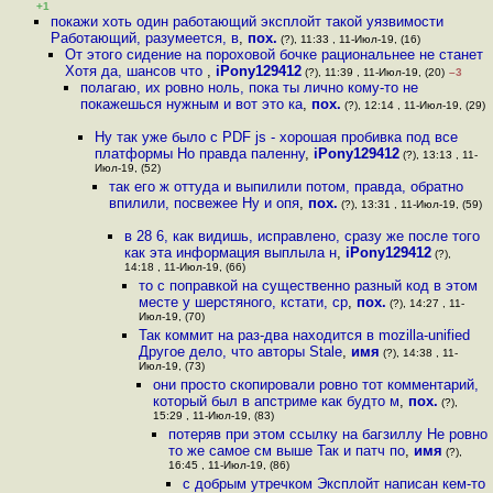
+1
покажи хоть один работающий эксплойт такой уязвимости
Работающий, разумеется, в
,
пох.
(?), 11:33 , 11-Июл-19, (16)
От этого сидение на пороховой бочке рациональнее не станет
Хотя да, шансов что
,
iPony129412
(?), 11:39 , 11-Июл-19, (20)
–3
полагаю, их ровно ноль, пока ты лично кому-то не
покажешься нужным и вот это ка
,
пох.
(?), 12:14 , 11-Июл-19, (29)
Ну так уже было с PDF js - хорошая пробивка под все
платформы Но правда паленну
,
iPony129412
(?), 13:13 , 11-
Июл-19, (52)
так его ж оттуда и выпилили потом, правда, обратно
впилили, посвежее Ну и опя
,
пох.
(?), 13:31 , 11-Июл-19, (59)
в 28 6, как видишь, исправлено, сразу же после того
как эта информация выплыла н
,
iPony129412
(?),
14:18 , 11-Июл-19, (66)
то с поправкой на существенно разный код в этом
месте у шерстяного, кстати, ср
,
пох.
(?), 14:27 , 11-
Июл-19, (70)
Так коммит на раз-два находится в mozilla-unified
Другое дело, что авторы Stale
,
имя
(?), 14:38 , 11-
Июл-19, (73)
они просто скопировали ровно тот комментарий,
который был в апстриме как будто м
,
пох.
(?),
15:29 , 11-Июл-19, (83)
потеряв при этом ссылку на багзиллу Не ровно
то же самое см выше Так и патч по
,
имя
(?),
16:45 , 11-Июл-19, (86)
с добрым утречком Эксплойт написан кем-то