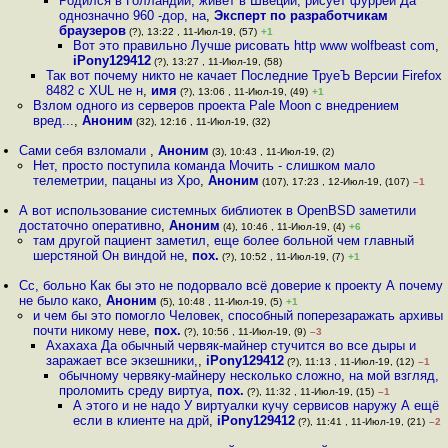
Родился в Голландии, живёт в Швеции, рисует фуррей Да
однозначно 960 -дор, на
,
Эксперт по разработчикам
браузеров
(?), 13:22 , 11-Июл-19, (57)
+1
Вот это правильно Лучше рисовать http www wolfbeast com
,
iPony129412
(?), 13:27 , 11-Июл-19, (58)
Так вот почему никто не качает Последние ТруеЪ Версии Firefox
8482 с XUL не н
,
имя
(?), 13:06 , 11-Июл-19, (49)
+1
Взлом одного из серверов проекта Pale Moon с внедрением
вред...
,
Аноним
(32), 12:16 , 11-Июл-19, (32)
Сами себя взломали
,
Аноним
(3), 10:43 , 11-Июл-19, (2)
Нет, просто поступила команда Мочить - слишком мало
телеметрии, пацаны из Хро
,
Аноним
(107), 17:23 , 12-Июл-19, (107)
–1
А вот использование системных библиотек в OpenBSD заметили
достаточно оперативно
,
Аноним
(4), 10:46 , 11-Июл-19, (4)
+6
там другой пациент заметил, еще более больной чем главный
шерстяной Он виндой не
,
пох.
(?), 10:52 , 11-Июл-19, (7)
+1
Сс, больно Как бы это не подорвало всё доверие к проекту А почему
не было како
,
Аноним
(5), 10:48 , 11-Июл-19, (5)
+1
и чем бы это помогло Человек, способный поперезаражать архивы
почти никому неве
,
пох.
(?), 10:56 , 11-Июл-19, (9)
–3
Ахахаха Да обычный червяк-майнер стучится во все дыры и
заражает все экзешники,
,
iPony129412
(?), 11:13 , 11-Июл-19, (12)
–1
обычному червяку-майнеру несколько сложно, на мой взгляд,
проломить среду виртуа
,
пох.
(?), 11:32 , 11-Июл-19, (15)
–1
А этого и не надо У виртуалки кучу сервисов наружу А ещё
если в клиенте на дрй
,
iPony129412
(?), 11:41 , 11-Июл-19, (21)
–2