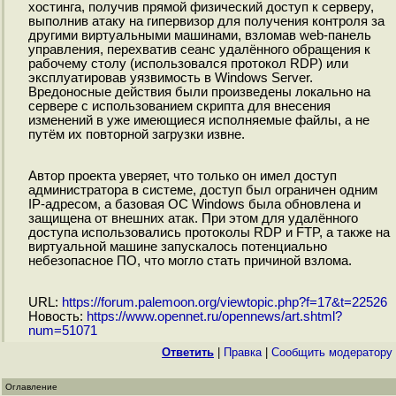
хостинга, получив прямой физический доступ к серверу,
выполнив атаку на гипервизор для получения контроля за
другими виртуальными машинами, взломав web-панель
управления, перехватив сеанс удалённого обращения к
рабочему столу (использовался протокол RDP) или
эксплуатировав уязвимость в Windows Server.
Вредоносные действия были произведены локально на
сервере с использованием скрипта для внесения
изменений в уже имеющиеся исполняемые файлы, а не
путём их повторной загрузки извне.
Автор проекта уверяет, что только он имел доступ
администратора в системе, доступ был ограничен одним
IP-адресом, а базовая ОС Windows была обновлена и
защищена от внешних атак. При этом для удалённого
доступа использовались протоколы RDP и FTP, а также на
виртуальной машине запускалось потенциально
небезопасное ПО, что могло стать причиной взлома.
URL:
https://forum.palemoon.org/viewtopic.php?f=17&t=22526
Новость:
https://www.opennet.ru/opennews/art.shtml?
num=51071
Ответить
|
Правка
|
Cообщить модератору
Оглавление