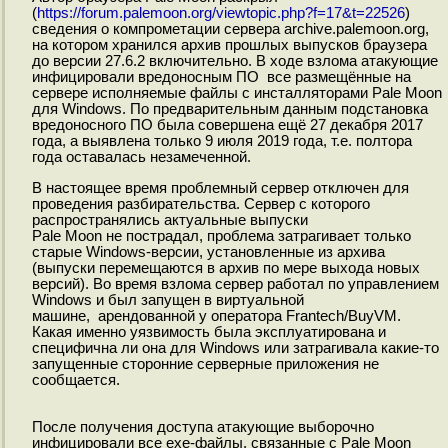
(
https://forum.palemoon.org/viewtopic.php?f=17&t=22526
)
сведения о компрометации сервера archive.palemoon.org,
на котором хранился архив прошлых выпусков браузера
до версии 27.6.2 включительно. В ходе взлома атакующие
инфицировали вредоносным ПО все размещённые на
сервере исполняемые файлы с инсталляторами Pale Moon
для Windows. По предварительным данным подстановка
вредоносного ПО была совершена ещё 27 декабря 2017
года, а выявлена только 9 июля 2019 года, т.е. полтора
года оставалась незамеченной.
В настоящее время проблемный сервер отключен для
проведения разбирательства. Сервер с которого
распространялись актуальные выпуски
Pale Moon не пострадал, проблема затрагивает только
старые Windows-версии, установленные из архива
(выпуски перемещаются в архив по мере выхода новых
версий). Во время взлома сервер работал по управлением
Windows и был запущен в виртуальной
машине, арендованной у оператора Frantech/BuyVM.
Какая именно уязвимость была эксплуатирована и
специфична ли она для Windows или затрагивала какие-то
запущенные сторонние серверные приложения не
сообщается.
После получения доступа атакующие выборочно
инфицировали все exe-файлы, связанные с Pale Moon