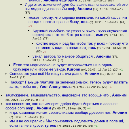
значок
,
Аноним ещё один
(?), 22:48 , 13-Авг-19, (89)
И до этих изменений для большинства пользователей это
выглядит одинаково Им поф
,
Аноним
(37), 10:16 , 13-Авг-19,
(37)
может потому, что хорошо понимали, из какой кассы им
сегодня платят вранье Выпу
,
пох.
(?), 10:28 , 13-Авг-19, (41)
–3
Крупный евробанк не умеет спешно перевыпущенный
сертификат так же быстро менять
,
имя
(?), 17:14 , 13-
Авг-19, (78)
охотно верю и рад бы чтобы так у всех - потому что
не менять надо, а паниковат
,
пох.
(?), 17:53 , 13-Авг-19,
(80)
–1
узнал автора по манере общаться
,
Аноним
(87),
20:17 , 13-Авг-19, (87)
Если эта маркировка не будет отображаться ни в одном
браузере или чтобы её увиде
,
Kuromi
(ok), 05:47 , 13-Авг-19, (20)
+1
Comodo же уже всё Не живут этим давно
,
Аноним
(12), 02:27 , 13-
Авг-19, (12)
Наоборт Раньше платили за зелёный значок, теперь будут платить
за то, чтобы не
,
Your Anonymous
(?), 17:42 , 13-Авг-19, (79)
–1
заблуждение, замешательство, недоверие это вообще что
,
Аноним
(5), 00:24 , 13-Авг-19, (5)
–1
так непонятно, как же империя добра будет бороться с accounts
google com amp
,
Аноним
(7), 00:47 , 13-Авг-19, (7)
+4
и да, самоподписным серитфикатам вообще доверия нет
,
Аноним
(7), 00:48 , 13-Авг-19, (8)
мы и не собирались Мы собирались подменять домен в поле url,
если ты не в курсе
,
гугель
(?), 10:15 , 13-Авг-19, (36)
+1