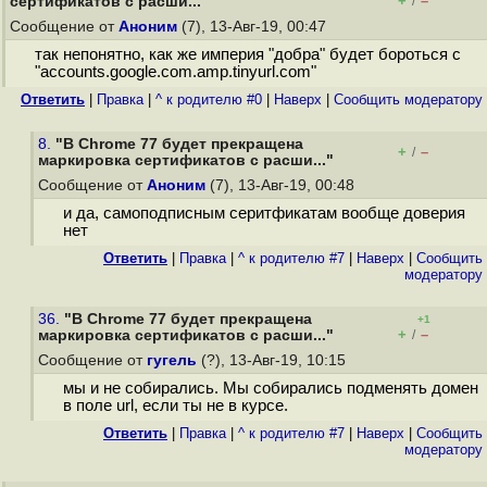
+
–
сертификатов с расши..."
/
Сообщение от
Аноним
(7), 13-Авг-19, 00:47
так непонятно, как же империя "добра" будет бороться с
"accounts.google.com.amp.tinyurl.com"
Ответить
|
Правка
|
^ к родителю #0
|
Наверх
|
Cообщить модератору
8.
"В Chrome 77 будет прекращена
+
–
/
маркировка сертификатов с расши..."
Сообщение от
Аноним
(7), 13-Авг-19, 00:48
и да, самоподписным серитфикатам вообще доверия
нет
Ответить
|
Правка
|
^ к родителю #7
|
Наверх
|
Cообщить
модератору
36.
"В Chrome 77 будет прекращена
+1
+
–
маркировка сертификатов с расши..."
/
Сообщение от
гугель
(?), 13-Авг-19, 10:15
мы и не собирались. Мы собирались подменять домен
в поле url, если ты не в курсе.
Ответить
|
Правка
|
^ к родителю #7
|
Наверх
|
Cообщить
модератору