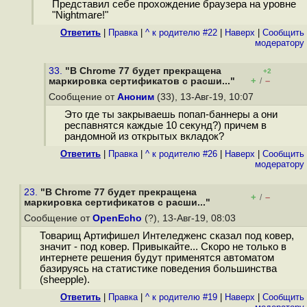
Представил себе прохождение браузера на уровне
"Nightmare!"
Ответить
|
Правка
|
^ к родителю #22
|
Наверх
|
Cообщить
модератору
33.
"В Chrome 77 будет прекращена
+2
+
–
маркировка сертификатов с расши..."
/
Сообщение от
Аноним
(33), 13-Авг-19, 10:07
Это где ты закрываешь попап-баннеры а они
респавнятся каждые 10 секунд?) причем в
рандомной из открытых вкладок?
Ответить
|
Правка
|
^ к родителю #26
|
Наверх
|
Cообщить
модератору
23.
"В Chrome 77 будет прекращена
+
–
/
маркировка сертификатов с расши..."
Сообщение от
OpenEcho
(?), 13-Авг-19, 08:03
Товарищ Артифишел Интеледженс сказал под ковер,
значит - под ковер. Привыкайте... Скоро не только в
интернете решения будут применятся автоматом
базируясь на статистике поведения большинства
(sheepple).
Ответить
|
Правка
|
^ к родителю #19
|
Наверх
|
Cообщить