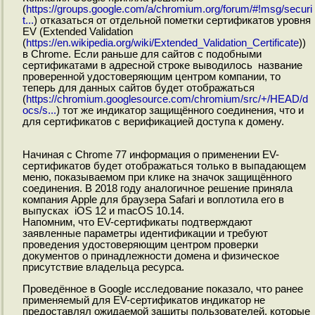
(
https://groups.google.com/a/chromium.org/forum/#!msg/securi
t...
) отказаться от отдельной пометки сертификатов уровня
EV (Extended Validation
(
https://en.wikipedia.org/wiki/Extended_Validation_Certificate
))
в Chrome. Если раньше для сайтов с подобными
сертификатами в адресной строке выводилось название
проверенной удостоверяющим центром компании, то
теперь для данных сайтов будет отображаться
(
https://chromium.googlesource.com/chromium/src/+/HEAD/d
ocs/s...
) тот же индикатор защищённого соединения, что и
для сертификатов с верификацией доступа к домену.
Начиная с Chrome 77 информация о применении EV-
сертификатов будет отображаться только в выпадающем
меню, показываемом при клике на значок защищённого
соединения. В 2018 году аналогичное решение приняла
компания Apple для браузера Safari и воплотила его в
выпусках iOS 12 и macOS 10.14.
Напомним, что EV-сертификаты подтверждают
заявленные параметры идентификации и требуют
проведения удостоверяющим центром проверки
документов о принадлежности домена и физическое
присутствие владельца ресурса.
Проведённое в Google исследование показало, что ранее
применяемый для EV-сертификатов индикатор не
предоставлял ожидаемой защиты пользователей, которые