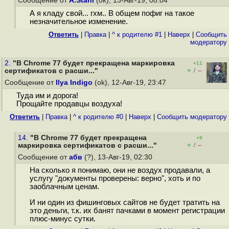
Сообщение от
A.Stahl
(ok), 13-Авг-19, 08:04
А я кладу свой... гхм.. В общем пофиг на такое
незначительное изменение.
Ответить
|
Правка
|
^ к родителю #1
|
Наверх
|
Cообщить
модератору
2.
"В Chrome 77 будет прекращена маркировка
+11
+
–
сертификатов с расши..."
/
Сообщение от
Ilya Indigo
(ok), 12-Авг-19, 23:47
Туда им и дорога!
Прощайте продавцы воздуха!
Ответить
|
Правка
|
^ к родителю #0
|
Наверх
|
Cообщить модератору
14.
"В Chrome 77 будет прекращена
+9
+
–
маркировка сертификатов с расши..."
/
Сообщение от
абв
(?), 13-Авг-19, 02:30
На сколько я понимаю, они не воздух продавали, а
услугу "документы проверены: верно", хоть и по
заоблачным ценам.
И ни один из фишинговых сайтов не будет тратить на
это деньги, т.к. их банят пачками в момент регистрации
плюс-минус сутки.