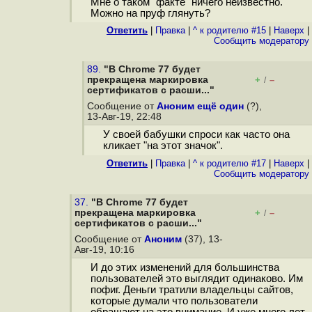
Мне о таком "факте" ничего неизвестно.
Можно на пруф глянуть?
Ответить
|
Правка
|
^ к родителю #15
|
Наверх
|
Cообщить модератору
89.
"В Chrome 77 будет
прекращена маркировка
+
–
/
сертификатов с расши..."
Сообщение от
Аноним ещё один
(?),
13-Авг-19, 22:48
У своей бабушки спроси как часто она
кликает "на этот значок".
Ответить
|
Правка
|
^ к родителю #17
|
Наверх
|
Cообщить модератору
37.
"В Chrome 77 будет
прекращена маркировка
+
–
/
сертификатов с расши..."
Сообщение от
Аноним
(37), 13-
Авг-19, 10:16
И до этих изменений для большинства
пользователей это выглядит одинаково. Им
пофиг. Деньги тратили владельцы сайтов,
которые думали что пользователи