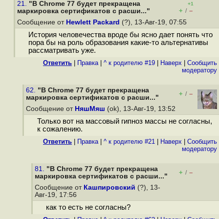
21.
"В Chrome 77 будет прекращена
+1
+
–
маркировка сертификатов с расши..."
/
Сообщение от
Hewlett Packard
(?), 13-Авг-19, 07:55
История человечества вроде бы ясно дает понять что
пора бы на роль образования какие-то альтернативы
рассматривать уже.
Ответить
|
Правка
|
^ к родителю #19
|
Наверх
|
Cообщить
модератору
62.
"В Chrome 77 будет прекращена
+
–
/
маркировка сертификатов с расши..."
Сообщение от
НяшМяш
(ok), 13-Авг-19, 13:52
Только вот на массовый гипноз массы не согласны,
к сожалению.
Ответить
|
Правка
|
^ к родителю #21
|
Наверх
|
Cообщить
модератору
81.
"В Chrome 77 будет прекращена
+
–
/
маркировка сертификатов с расши..."
Сообщение от
Кашпировский
(?), 13-
Авг-19, 17:56
как то есть не согласны?