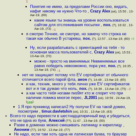
1
Понятия не имею, за пределами России оно, видать,
нафиг никому не нужно Что-то
,
Crazy Alex
(ok), 15:50 , 13-
Авг-19, (69)
какие языки ты знаешь на уровне воспользоваться
сайтом для отслеживания посылки
,
пох.
(?), 16:32 , 13-
Авг-19, (73)
–1
я смотрю Точнее, не смотрю, но замечу что строка не
такая как обычно В устаревш
,
пох.
(?), 12:57 , 13-Авг-19, (60)
+2
Ну, если разрабатывать с ориентацией на тебя - то
основная масса пользователей с
,
Crazy Alex
(ok), 15:53 ,
13-Авг-19, (70)
можно - просто на вменяемых Невменяемых все
равно победить невозможно, пора уже
,
пох.
(?), 16:35 ,
13-Авг-19, (74)
–1
нет не защищает потому что EV сертификат от обычного
отличается всего парой фла
,
анон
(?), 14:48 , 13-Авг-19, (65)
и как, техник, много у тебя лично уже EV сертификатов
вот и я так думаю что ноль
,
пох.
(?), 16:36 , 13-Авг-19, (75)
–2
а как часто тебя ногами пиз9ят кто ж спорит что при
наличии ломика многое перес
,
JL2001
(ok), 19:59 , 24-Авг-19,
(
)
109
1 Я про пунникод написал2 Ну получи EV на такой домен,
посмотрим
,
timur.davletshin
(ok), 10:31 , 13-Авг-19, (43)
Всего-то надо перевести в шестнадцатиричный вид и убедиться,
что ни одна из букв
,
Алексей
(??), 11:47 , 13-Авг-19, (50)
Разве в доменах можно смешивать латиницу и кириллицу
,
Аноним
(77), 16:52 , 13-Авг-19, (77)
Не надо, если там хоть одна не латинская буква, то браузер