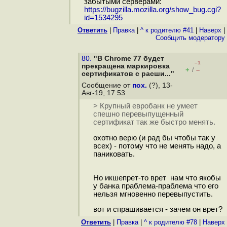
забытыми серверами:
https://bugzilla.mozilla.org/show_bug.cgi?
id=1534295
Ответить
|
Правка
|
^ к родителю #41
|
Наверх
|
Cообщить модератору
80.
"В Chrome 77 будет
–1
прекращена маркировка
+
–
/
сертификатов с расши..."
Сообщение от
пох.
(?), 13-
Авг-19, 17:53
> Крупный евробанк не умеет
спешно перевыпущенный
сертификат так же быстро менять.
охотно верю (и рад бы чтобы так у
всех) - потому что не менять надо, а
паниковать.
Но икшепрет-то врет нам что якобы
у банка праблема-праблема что его
нельзя мгновенно перевыпустить.
вот и спрашивается - зачем он врет?
Ответить
|
Правка
|
^ к родителю #78
|
Наверх