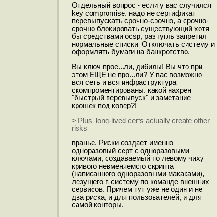
Отдельный вопрос - если у вас случился
key compromise, надо не сертификат
перевыпускать срочно-срочно, а срочно-
срочно блокировать существующий хотя
бы средствами ocsp, раз гугль запретил
нормальные списки. Отключать систему и
оформлять бумаги на банкротство.
Вы ключ прое...ли, ди6илы! Вы что при
этом ЕЩЕ не про...ли? У вас возможно
вся сеть и вся инфраструктура
скомпроментированы, какой нахрен
"быстрый перевыпуск" и заметание
крошек под ковер?!
> Plus, long-lived certs actually create other
risks
вранье. Риски создает именно
одноразовый серт с одноразовыми
ключами, создаваемый по левому чиху
кривого невменяемого скрипта
(написанного одноразовыми макаками),
лезущего в систему по команде внешних
сервисов. Причем тут уже не один и не
два риска, и для пользователей, и для
самой конторы.