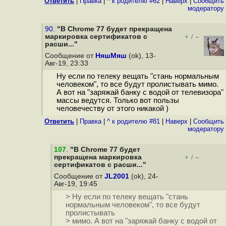
Ответить
|
Правка
|
^ к родителю #62
|
Наверх
|
Cообщить
модератору
90.
"В Chrome 77 будет прекращена
маркировка сертификатов с
+
–
/
расши..."
Сообщение от
НяшМяш
(ok), 13-
Авг-19, 23:33
Ну если по телеку вещать "стань нормальным
человеком", то все будут пролистывать мимо.
А вот на "заряжай банку с водой от телевизора"
массы ведутся. Только вот пользы
человечеству от этого никакой )
Ответить
|
Правка
|
^ к родителю #81
|
Наверх
|
Cообщить
модератору
107
.
"В Chrome 77 будет
прекращена маркировка
+
–
/
сертификатов с расши..."
Сообщение от
JL2001
(ok), 24-
Авг-19, 19:45
> Ну если по телеку вещать "стань
нормальным человеком", то все будут
пролистывать
> мимо. А вот на "заряжай банку с водой от