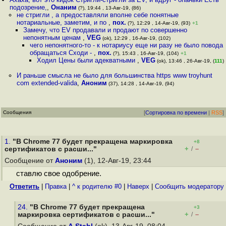
подозрение,
,
Онаним
(?), 19:44 , 13-Авг-19, (86)
не стригли , а предоставляли вполне себе понятные
нотариальные, заметим, и по
,
пох.
(?), 12:29 , 14-Авг-19, (93)
+1
Замечу, что EV продавали и продают по совершенно
непонятным ценам
,
VEG
(ok), 12:29 , 16-Авг-19, (102)
чего непонятного-то - к нотариусу еще ни разу не было повода
обращаться Сходи -
,
пох.
(?), 15:43 , 16-Авг-19, (104)
+1
Ходил Цены были адекватными
,
VEG
(ok), 13:46 , 26-Авг-19, (
111
)
И раньше смысла не было для большинства https www troyhunt
com extended-valida
,
Аноним
(37), 14:28 , 14-Авг-19, (94)
Сообщения
[
Сортировка по времени
|
RSS
]
1.
"В Chrome 77 будет прекращена маркировка
+8
+
–
сертификатов с расши..."
/
Сообщение от
Аноним
(1), 12-Авг-19, 23:44
ставлю свое одобрение.
Ответить
|
Правка
|
^ к родителю #0
|
Наверх
|
Cообщить модератору
24.
"В Chrome 77 будет прекращена
+3
+
–
маркировка сертификатов с расши..."
/