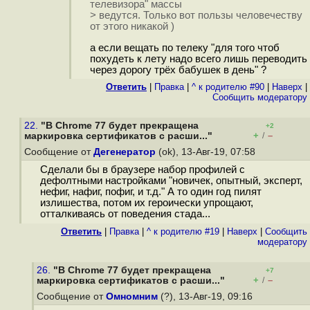
телевизора" массы
> ведутся. Только вот пользы человечеству
от этого никакой )
а если вещать по телеку "для того чтоб
похудеть к лету надо всего лишь переводить
через дорогу трёх бабушек в день" ?
Ответить
|
Правка
|
^ к родителю #90
|
Наверх
|
Cообщить модератору
22.
"В Chrome 77 будет прекращена
+2
+
–
маркировка сертификатов с расши..."
/
Сообщение от
Дегенератор
(ok), 13-Авг-19, 07:58
Сделали бы в браузере набор профилей с
дефолтными настройками "новичек, опытный, эксперт,
нефиг, нафиг, пофиг, и т.д." А то один год пилят
излишества, потом их героически упрощают,
отталкиваясь от поведения стада...
Ответить
|
Правка
|
^ к родителю #19
|
Наверх
|
Cообщить
модератору
26.
"В Chrome 77 будет прекращена
+7
+
–
маркировка сертификатов с расши..."
/
Сообщение от
Омномним
(?), 13-Авг-19, 09:16