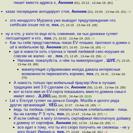
пишет вместо адреса x
,
Аноним
(91), 10:12 , 14-Авг-19, (91)
казах посередине аплодирует стоя
,
Аноним
(31), 10:00 , 13-Авг-19, (31)
+3
это ненадолго Мурзила уже выводит предупреждения что
certificate issuer not re
,
пох.
(?), 10:18 , 13-Авг-19, (38)
ну и что, у кого-то еще есть сомнения, на чьи денежки гуляет
летсшиткрипт и кто
,
пох.
(?), 10:02 , 13-Авг-19, (32)
+1
Как ты себе представляешь показ EV плашки, протокол и домен с
url в мобильном бр
,
Аноним
(37), 10:45 , 13-Авг-19, (45)
+2
где в новости хоть строчка о твоей любимой секс-игрушке их
совсем не жалко - их
,
пох.
(?), 12:45 , 13-Авг-19, (56)
–1
Напомни, пожалуйста, о чём ты мимопроходил
,
ШУЕ
(?), 15:25 ,
13-Авг-19, (66)
манипуляция субдоменами иногда давала интересные
возможности перехватить корнево
,
пох.
(?), 16:41 , 13-Авг-19,
(76)
А новость только про мобильный браузер Или в лучших
традициях веб 3 0 сделаем сн
,
Аноним
(58), 12:49 , 13-Авг-19, (58)
вот кстати имя из EV-серта показывать вместо домена смысл
имеет имхо
,
JL2001
(ok), 20:05 , 24-Авг-19, (
110
)
Let s Encrypt гуляет на деньги Google, Mozilla и целого ряда
других организаций
,
VEG
(ok), 11:07 , 13-Авг-19, (48)
+2
ведь ты любишь гoвна с лопаты полным хлебальником - лишь
бы на халяву P S чуть
,
пох.
(?), 12:47 , 13-Авг-19, (57)
+1
И если сейчас я могу отличить сертификат-бесплатную добавку
к домену от сертифик
,
Аноним
(58), 12:54 , 13-Авг-19, (59)
+2
все идет к тому, что ты его скоро получить не сможешь - не у
кого будет Именно р
,
пох.
(?), 13:02 , 13-Авг-19, (61)
–1