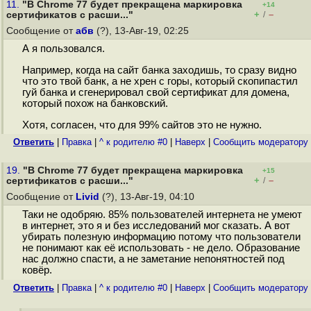
11.
"В Chrome 77 будет прекращена маркировка
+14
+
–
сертификатов с расши..."
/
Сообщение от
абв
(?), 13-Авг-19, 02:25
А я пользовался.
Например, когда на сайт банка заходишь, то сразу видно
что это твой банк, а не хрен с горы, который скопипастил
гуй банка и сгенерировал свой сертификат для домена,
который похож на банковский.
Хотя, согласен, что для 99% сайтов это не нужно.
Ответить
|
Правка
|
^ к родителю #0
|
Наверх
|
Cообщить модератору
19.
"В Chrome 77 будет прекращена маркировка
+15
+
–
сертификатов с расши..."
/
Сообщение от
Livid
(?), 13-Авг-19, 04:10
Таки не одобряю. 85% пользователей интернета не умеют
в интернет, это я и без исследований мог сказать. А вот
убирать полезную информацию потому что пользователи
не понимают как её использовать - не дело. Образование
нас должно спасти, а не заметание непонятностей под
ковёр.
Ответить
|
Правка
|
^ к родителю #0
|
Наверх
|
Cообщить модератору