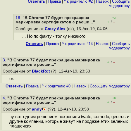
Ответить
|
Правка
|
^ к родителю #2
|
Наверх
|
Cообщить
модератору
18.
"В Chrome 77 будет прекращена
+3
+
–
маркировка сертификатов с расши..."
/
Сообщение от
Crazy Alex
(ok), 13-Авг-19, 04:06
... Но по факту - толку никакого
Ответить
|
Правка
|
^ к родителю #14
|
Наверх
|
Cообщить
модератору
3.
"В Chrome 77 будет прекращена маркировка
+
–
/
сертификатов с расши..."
Сообщение от
BlackRot
(?), 12-Авг-19, 23:53
ок
Ответить
|
Правка
|
^ к родителю #0
|
Наверх
|
Cообщить модератору
4.
"В Chrome 77 будет прекращена маркировка
+6
+
–
сертификатов с расши..."
/
Сообщение от
andy
(??), 12-Авг-19, 23:58
ну вот одним решением похронили twate, comodo, geotrus и
другие компании, которые живут на продаже этих зеленых
плашечках