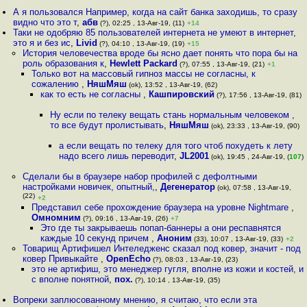
А я пользовался Например, когда на сайт банка заходишь, то сразу
видно что это т
,
абв
(?), 02:25 , 13-Авг-19, (11)
+14
Таки не одобряю 85 пользователей интернета не умеют в интернет,
это я и без ис
,
Livid
(?), 04:10 , 13-Авг-19, (19)
+15
История человечества вроде бы ясно дает понять что пора бы на
роль образования к
,
Hewlett Packard
(?), 07:55 , 13-Авг-19, (21)
+1
Только вот на массовый гипноз массы не согласны, к
сожалению
,
НяшМяш
(ok), 13:52 , 13-Авг-19, (62)
как то есть не согласны
,
Кашпировский
(?), 17:56 , 13-Авг-19, (81)
Ну если по телеку вещать стань нормальным человеком ,
то все будут пролистывать
,
НяшМяш
(ok), 23:33 , 13-Авг-19, (90)
а если вещать по телеку для того чтоб похудеть к лету
надо всего лишь переводит
,
JL2001
(ok), 19:45 , 24-Авг-19, (
107
)
Сделали бы в браузере набор профилей с дефолтными
настройками новичек, опытный,
,
Дегенератор
(ok), 07:58 , 13-Авг-19,
(22)
+2
Представил себе прохождение браузера на уровне Nightmare
,
Омномним
(?), 09:16 , 13-Авг-19, (26)
+7
Это где ты закрываешь попап-баннеры а они респавнятся
каждые 10 секунд причем
,
Аноним
(33), 10:07 , 13-Авг-19, (33)
+2
Товарищ Артифишел Интеледженс сказал под ковер, значит - под
ковер Привыкайте
,
OpenEcho
(?), 08:03 , 13-Авг-19, (23)
это не артифиш, это менеджер гугля, вполне из кожи и костей, и
с вполне понятной
,
пох.
(?), 10:14 , 13-Авг-19, (35)
Вопреки заплюсованному мнению, я считаю, что если эта