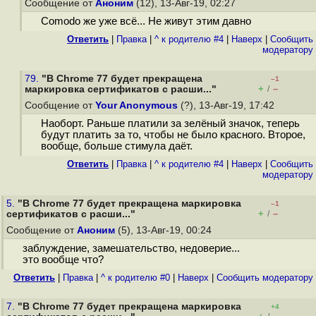
Сообщение от
Аноним
(12), 13-Авг-19, 02:27
Comodo же уже всё... Не живут этим давно
Ответить
|
Правка
|
^ к родителю #4
|
Наверх
|
Cообщить
модератору
79.
"В Chrome 77 будет прекращена
–1
+
–
маркировка сертификатов с расши..."
/
Сообщение от
Your Anonymous
(?), 13-Авг-19, 17:42
Наоборт. Раньше платили за зелёный значок, теперь
будут платить за то, чтобы не было красного. Второе,
вообще, больше стимула даёт.
Ответить
|
Правка
|
^ к родителю #4
|
Наверх
|
Cообщить
модератору
5.
"В Chrome 77 будет прекращена маркировка
–1
+
–
сертификатов с расши..."
/
Сообщение от
Аноним
(5), 13-Авг-19, 00:24
заблуждение, замешательство, недоверие...
это вообще что?
Ответить
|
Правка
|
^ к родителю #0
|
Наверх
|
Cообщить модератору
7.
"В Chrome 77 будет прекращена маркировка
+4