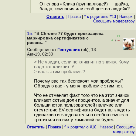
От слова «Клика (группа людей) — шайка,
банда, компания или сообщество людей»?
Ответить
|
Правка
|
^ к родителю #13
|
Наверх
|
Cообщить модератору
15.
"В Chrome 77 будет прекращена
+1
маркировка сертификатов с
+
–
/
расши..."
Сообщение от
Гентушник
(ok), 13-
Авг-19, 02:39
> Не увидит, если не кликнит по значку. Кому
надо тот кликнит. У
> вас с этим проблемы?
Почему вас так беспокоят мои проблемы?
Обрадую вас - у меня проблем с этим нет.
Что не отменяет факт того что на этот значок
кликают сотые доли процентов, а значит для
большинства пользователей наличие или
отсутствие EV-сертификата будет выглядеть
одинаково и следовательно особого смысла
тратиться на них у компаний не будет.
Ответить
|
Правка
|
^ к родителю #10
|
Наверх
|
Cообщить
модератору