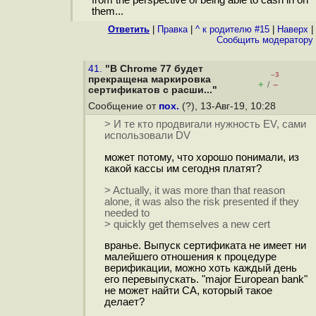
from the perspective of being able to cash in on
them...
Ответить
|
Правка
|
^ к родителю #15
|
Наверх
|
Cообщить модератору
41.
"В Chrome 77 будет
–3
прекращена маркировка
+
–
/
сертификатов с расши..."
Сообщение от
пох.
(?), 13-Авг-19, 10:28
> И те кто продвигали нужность EV, сами
использовали DV
может потому, что хорошо понимали, из
какой кассы им сегодня платят?
> Actually, it was more than that reason
alone, it was also the risk presented if they
needed to
> quickly get themselves a new cert
вранье. Выпуск сертификата не имеет ни
малейшего отношения к процедуре
верификации, можно хоть каждый день
его перевыпускать. "major European bank"
не может найти CA, который такое
делает?