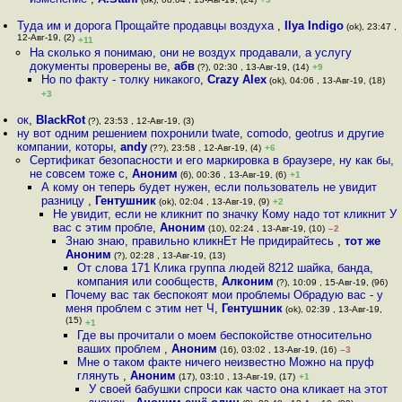
Туда им и дорога Прощайте продавцы воздуха
,
Ilya Indigo
(ok), 23:47 ,
12-Авг-19, (2)
+11
На сколько я понимаю, они не воздух продавали, а услугу
документы проверены ве
,
абв
(?), 02:30 , 13-Авг-19, (14)
+9
Но по факту - толку никакого
,
Crazy Alex
(ok), 04:06 , 13-Авг-19, (18)
+3
ок
,
BlackRot
(?), 23:53 , 12-Авг-19, (3)
ну вот одним решением похронили twate, comodo, geotrus и другие
компании, которы
,
andy
(??), 23:58 , 12-Авг-19, (4)
+6
Сертификат безопасности и его маркировка в браузере, ну как бы,
не совсем тоже с
,
Аноним
(6), 00:36 , 13-Авг-19, (6)
+1
А кому он теперь будет нужен, если пользователь не увидит
разницу
,
Гентушник
(ok), 02:04 , 13-Авг-19, (9)
+2
Не увидит, если не кликнит по значку Кому надо тот кликнит У
вас с этим пробле
,
Аноним
(10), 02:24 , 13-Авг-19, (10)
–2
Знаю знаю, правильно кликнЕт Не придирайтесь
,
тот же
Аноним
(?), 02:28 , 13-Авг-19, (13)
От слова 171 Клика группа людей 8212 шайка, банда,
компания или сообществ
,
Алконим
(?), 10:09 , 15-Авг-19, (96)
Почему вас так беспокоят мои проблемы Обрадую вас - у
меня проблем с этим нет Ч
,
Гентушник
(ok), 02:39 , 13-Авг-19,
(15)
+1
Где вы прочитали о моем беспокойстве относительно
ваших проблем
,
Аноним
(16), 03:02 , 13-Авг-19, (16)
–3
Мне о таком факте ничего неизвестно Можно на пруф
глянуть
,
Аноним
(17), 03:10 , 13-Авг-19, (17)
+1
У своей бабушки спроси как часто она кликает на этот