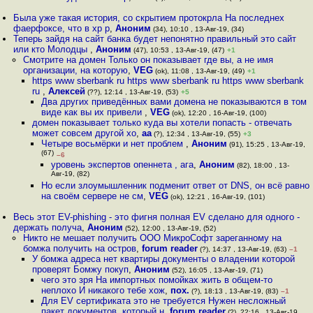
Была уже такая история, со скрытием протокрла На последнех
фаерфоксе, что в хр р
,
Аноним
(34), 10:10 , 13-Авг-19, (34)
Теперь зайдя на сайт банка будет непонятно правильный это сайт
или кто Молодцы
,
Аноним
(47), 10:53 , 13-Авг-19, (47)
+1
Смотрите на домен Только он показывает где вы, а не имя
организации, на которую
,
VEG
(ok), 11:08 , 13-Авг-19, (49)
+1
https www sberbank ru https www sbеrbank ru https www sbеrbаnk
ru
,
Алексей
(??), 12:14 , 13-Авг-19, (53)
+5
Два других приведённых вами домена не показываются в том
виде как вы их привели
,
VEG
(ok), 12:20 , 16-Авг-19, (100)
домен показывает только куда вы хотели попасть - отвечать
может совсем другой хо
,
aa
(?), 12:34 , 13-Авг-19, (55)
+3
Четыре восьмёрки и нет проблем
,
Аноним
(91), 15:25 , 13-Авг-19,
(67)
–6
уровень экспертов опеннета , ага
,
Аноним
(82), 18:00 , 13-
Авг-19, (82)
Но если злоумышленник подменит ответ от DNS, он всё равно
на своём сервере не см
,
VEG
(ok), 12:21 , 16-Авг-19, (101)
Весь этот EV-phishing - это фигня полная EV сделано для одного -
держать получа
,
Аноним
(52), 12:00 , 13-Авг-19, (52)
Никто не мешает получить ООО МикроСофт зареганному на
бомжа получить на остров
,
forum reader
(?), 14:37 , 13-Авг-19, (63)
–1
У бомжа адреса нет квартиры документы о владении которой
проверят Бомжу покуп
,
Аноним
(52), 16:05 , 13-Авг-19, (71)
чего это зря На импортных помойках жить в общем-то
неплохо И никакого тебе хож
,
пох.
(?), 18:13 , 13-Авг-19, (83)
–1
Для EV сертификата это не требуется Нужен несложный
пакет документов, который н
,
forum reader
(?), 22:16 , 13-Авг-19,