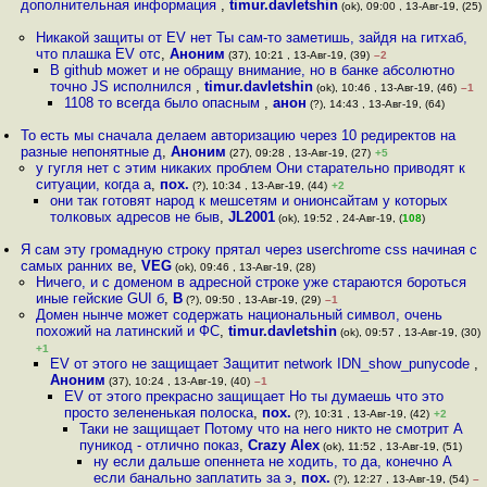
дополнительная информация
,
timur.davletshin
(ok), 09:00 , 13-Авг-19, (25)
Никакой защиты от EV нет Ты сам-то заметишь, зайдя на гитхаб,
что плашка EV отс
,
Аноним
(37), 10:21 , 13-Авг-19, (39)
–2
В github может и не обращу внимание, но в банке абсолютно
точно JS исполнился
,
timur.davletshin
(ok), 10:46 , 13-Авг-19, (46)
–1
1108 то всегда было опасным
,
анон
(?), 14:43 , 13-Авг-19, (64)
То есть мы сначала делаем авторизацию через 10 редиректов на
разные непонятные д
,
Аноним
(27), 09:28 , 13-Авг-19, (27)
+5
у гугля нет с этим никаких проблем Они старательно приводят к
ситуации, когда а
,
пох.
(?), 10:34 , 13-Авг-19, (44)
+2
они так готовят народ к мешсетям и онионсайтам у которых
толковых адресов не быв
,
JL2001
(ok), 19:52 , 24-Авг-19, (
108
)
Я сам эту громадную строку прятал через userchrome css начиная с
самых ранних ве
,
VEG
(ok), 09:46 , 13-Авг-19, (28)
Ничего, и с доменом в адресной строке уже стараются бороться
иные гейские GUI б
,
В
(?), 09:50 , 13-Авг-19, (29)
–1
Домен нынче может содержать национальный символ, очень
похожий на латинский и ФС
,
timur.davletshin
(ok), 09:57 , 13-Авг-19, (30)
+1
EV от этого не защищает Защитит network IDN_show_punycode
,
Аноним
(37), 10:24 , 13-Авг-19, (40)
–1
EV от этого прекрасно защищает Но ты думаешь что это
просто зелененькая полоска
,
пох.
(?), 10:31 , 13-Авг-19, (42)
+2
Таки не защищает Потому что на него никто не смотрит А
пуникод - отлично показ
,
Crazy Alex
(ok), 11:52 , 13-Авг-19, (51)
ну если дальше опеннета не ходить, то да, конечно А
если банально заплатить за э
,
пох.
(?), 12:27 , 13-Авг-19, (54)
–