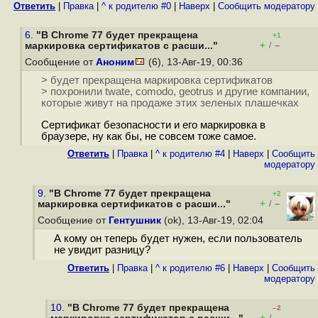
Ответить
|
Правка
|
^ к родителю #0
|
Наверх
|
Cообщить модератору
6.
"В Chrome 77 будет прекращена
+1
+
–
маркировка сертификатов с расши..."
/
Сообщение от
Аноним
(6), 13-Авг-19, 00:36
> будет прекращена маркировка сертификатов
> похронили twate, comodo, geotrus и другие компании,
которые живут на продаже этих зеленых плашечках
Сертификат безопасности и его маркировка в
браузере, ну как бы, не совсем тоже самое.
Ответить
|
Правка
|
^ к родителю #4
|
Наверх
|
Cообщить
модератору
9.
"В Chrome 77 будет прекращена
+2
+
–
маркировка сертификатов с расши..."
/
Сообщение от
Гентушник
(ok), 13-Авг-19, 02:04
А кому он теперь будет нужен, если пользователь
не увидит разницу?
Ответить
|
Правка
|
^ к родителю #6
|
Наверх
|
Cообщить
модератору
10.
"В Chrome 77 будет прекращена
–2
+
–