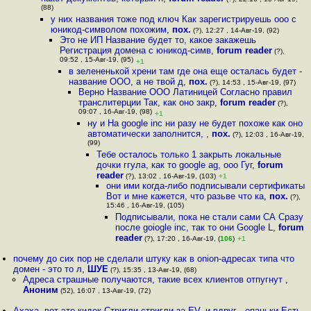
(88)
у них названия тоже под ключ Как зарегистрируешь ооо с
юникод-символом похожим
,
пох.
(?), 12:27 , 14-Авг-19, (92)
Это не ИП Название будет то, какое закажешь
Регистрация домена с юникод-симв
,
forum reader
(?),
09:52 , 15-Авг-19, (95)
+1
в зелененькой хрени там где она еще осталась будет -
название ООО, а не твой д
,
пох.
(?), 14:53 , 15-Авг-19, (97)
Верно Название ООО Латиницей Согласно правил
транслитерции Так, как оно закр
,
forum reader
(?),
09:07 , 16-Авг-19, (98)
+1
ну и На google inc ни разу не будет похоже как оно
автоматически заполнится,
,
пох.
(?), 12:03 , 16-Авг-19,
(99)
Тебе осталось только 1 закрыть локальные
дочки ггула, как то google ag, ooo Гуг
,
forum
reader
(?), 13:02 , 16-Авг-19, (103)
+1
они ими когда-либо подписывали сертификаты
Вот и мне кажется, что разьве что ка
,
пох.
(?),
15:46 , 16-Авг-19, (105)
Подписывали, пока не стали сами СА Сразу
после goiogle inc, так то они Google L
,
forum
reader
(?), 17:20 , 16-Авг-19, (
106
)
+1
почему до сих пор не сделали штуку как в onion-адресах типа что
домен - это то л
,
ШУЕ
(?), 15:35 , 13-Авг-19, (68)
Адреса страшные получаются, такие всех клиентов отпугнут
,
Аноним
(52), 16:07 , 13-Авг-19, (72)
Ахаха, вот это кидок Стригли-стригли за EV, и вдруг - опаньки Есть