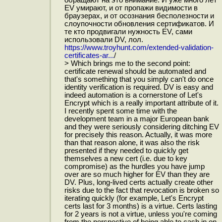
обращают на это внимание. И уже много лет
EV умирают, и от пропажи видимости в
браузерах, и от осознания бесполезности и
слоупочности обновления сертификатов. И
те кто продвигали нужность EV, сами
использовали DV, лол.
https://www.troyhunt.com/extended-validation-
certificates-ar...
/
> Which brings me to the second point:
certificate renewal should be automated and
that's something that you simply can't do once
identity verification is required. DV is easy and
indeed automation is a cornerstone of Let's
Encrypt which is a really important attribute of it.
I recently spent some time with the
development team in a major European bank
and they were seriously considering ditching EV
for precisely this reason. Actually, it was more
than that reason alone, it was also the risk
presented if they needed to quickly get
themselves a new cert (i.e. due to key
compromise) as the hurdles you have jump
over are so much higher for EV than they are
DV. Plus, long-lived certs actually create other
risks due to the fact that revocation is broken so
iterating quickly (for example, Let's Encrypt
certs last for 3 months) is a virtue. Certs lasting
for 2 years is not a virtue, unless you're coming