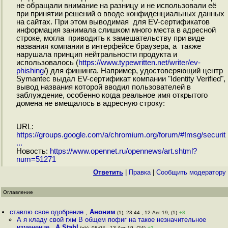
не обращали внимание на разницу и не использовали её
при принятии решений о вводе конфиденциальных данных
на сайтах. При этом выводимая для EV-сертификатов
информация занимала слишком много места в адресной
строке, могла приводить к замешательству при виде
названия компании в интерфейсе браузера, а также
нарушала принцип нейтральности продукта и
использовалось (
https://www.typewritten.net/writer/ev-
phishing
/) для фишинга. Например, удостоверяющий центр
Symantec выдал EV-сертификат компании "Identity Verified",
вывод названия которой вводил пользователей в
заблуждение, особенно когда реальное имя открытого
домена не вмещалось в адресную строку:
URL:
https://groups.google.com/a/chromium.org/forum/#!msg/securit
...
Новость:
https://www.opennet.ru/opennews/art.shtml?
num=51271
Ответить
|
Правка
|
Cообщить модератору
Оглавление
ставлю свое одобрение
,
Аноним
(1), 23:44 , 12-Авг-19, (1)
+8
А я кладу свой гхм В общем пофиг на такое незначительное
изменение
,
A.Stahl
(ok), 08:04 , 13-Авг-19, (24)
+3