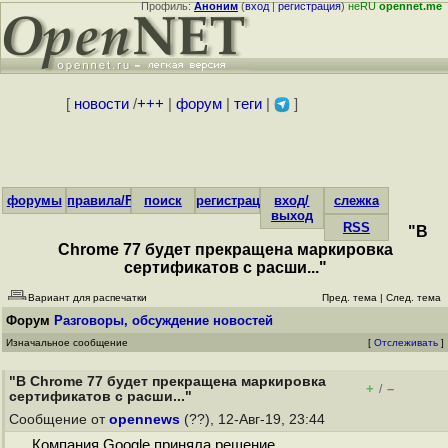
Профиль:
Аноним
(
вход
|
регистрация
)
неRU
opennet.me
[
новости
/
+++
|
форум
|
теги
|
]
форумы
правила/FAQ
поиск
регистрация
вход/
слежка
выход
RSS
"В
Chrome 77 будет прекращена маркировка
сертификатов с расши..."
Вариант для распечатки
Пред. тема
|
След. тема
Форум
Разговоры, обсуждение новостей
Изначальное сообщение
[
Отслеживать
]
"В Chrome 77 будет прекращена маркировка
+
–
/
сертификатов с расши..."
Сообщение от
opennews
(??), 12-Авг-19, 23:44
Компания Google приняла решение