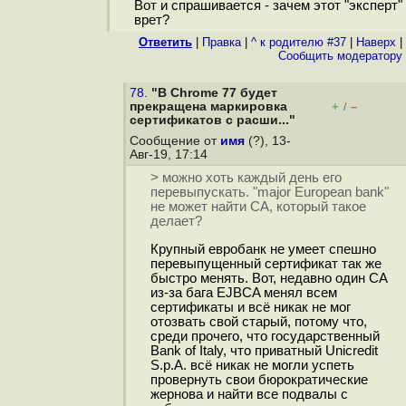
Вот и спрашивается - зачем этот "эксперт"
врет?
Ответить
|
Правка
|
^ к родителю #37
|
Наверх
|
Cообщить модератору
78.
"В Chrome 77 будет
прекращена маркировка
+
–
/
сертификатов с расши..."
Сообщение от
имя
(?), 13-
Авг-19, 17:14
> можно хоть каждый день его
перевыпускать. "major European bank"
не может найти CA, который такое
делает?
Крупный евробанк не умеет спешно
перевыпущенный сертификат так же
быстро менять. Вот, недавно один CA
из-за бага EJBCA менял всем
сертификаты и всё никак не мог
отозвать свой старый, потому что,
среди прочего, что государственный
Bank of Italy, что приватный Unicredit
S.p.A. всё никак не могли успеть
провернуть свои бюрократические
жернова и найти все подвалы с