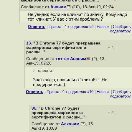
маркировка сертификатов с расши..."
/
Сообщение от
Аноним
(10), 13-Авг-19, 02:24
Не увидит, если не кликнит по значку. Кому надо
тот кликнит. У вас с этим проблемы?
Ответить
|
Правка
|
^ к родителю #9
|
Наверх
|
Cообщить
модератору
13.
"В Chrome 77 будет прекращена
маркировка сертификатов с
+
–
/
расши..."
Сообщение от
тот же Аноним
(?), 13-
Авг-19, 02:28
> кликнит
Знаю знаю, правильно "кликнЕт". Не
придирайтесь. )
Ответить
|
Правка
|
^ к родителю #10
|
Наверх
|
Cообщить
модератору
96.
"В Chrome 77 будет
прекращена маркировка
+
–
/
сертификатов с расши..."
Сообщение от
Алконим
(?), 15-
Авг-19, 10:09