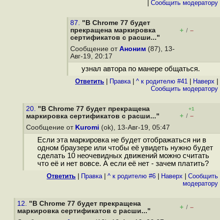
|
Cообщить модератору
87.
"В Chrome 77 будет
прекращена маркировка
+
–
/
сертификатов с расши..."
Сообщение от
Аноним
(87), 13-
Авг-19, 20:17
узнал автора по манере общаться.
Ответить
|
Правка
|
^ к родителю #41
|
Наверх
|
Cообщить модератору
20.
"В Chrome 77 будет прекращена
+1
+
–
маркировка сертификатов с расши..."
/
Сообщение от
Kuromi
(ok), 13-Авг-19, 05:47
Если эта маркировка не будет отображаться ни в
одном браузере или чтобы её увидеть нужно будет
сделать 10 неочевидных движений можно считать
что её и нет вовсе. А если её нет - зачем платить?
Ответить
|
Правка
|
^ к родителю #6
|
Наверх
|
Cообщить
модератору
12.
"В Chrome 77 будет прекращена
+
–
/
маркировка сертификатов с расши..."