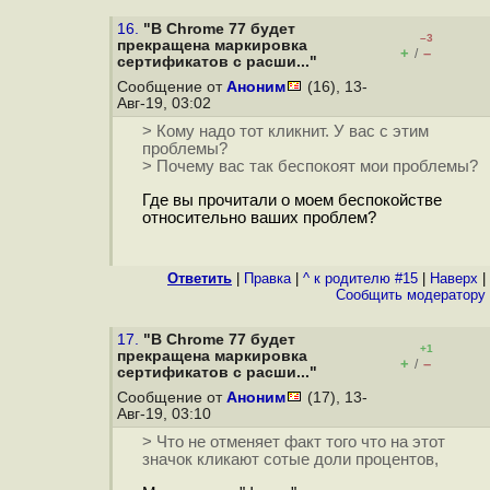
16.
"В Chrome 77 будет
–3
прекращена маркировка
+
–
/
сертификатов с расши..."
Сообщение от
Аноним
(16), 13-
Авг-19, 03:02
> Кому надо тот кликнит. У вас с этим
проблемы?
> Почему вас так беспокоят мои проблемы?
Где вы прочитали о моем беспокойстве
относительно ваших проблем?
Ответить
|
Правка
|
^ к родителю #15
|
Наверх
|
Cообщить модератору
17.
"В Chrome 77 будет
+1
прекращена маркировка
+
–
/
сертификатов с расши..."
Сообщение от
Аноним
(17), 13-
Авг-19, 03:10
> Что не отменяет факт того что на этот
значок кликают сотые доли процентов,