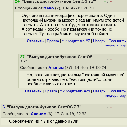
24
.
"Выпуск дистрибутивов CentOS 7.7"
+
–
/
Сообщение от
Мачо
(?), 19-Сен-19, 20:40
Ой, чего вы за демографию переживаете. Один
настоящий мужчина может в год минимум сто детей
сделать. А этот в очках будет потом их кормить.
А вот кеды и особенно гном мужчина точно не
сделает. Тут на крайняк и смузихлеб сойдет
Ответить
|
Правка
|
^ к родителю #7
|
Наверх
|
Cообщить
модератору
27
.
"Выпуск дистрибутивов CentOS
+
–
/
7.7"
Сообщение от
Аноним
(27), 14-Ноя-19, 00:24
Но, рано или поздно такому "настоящий мужчина"
больно отрывают его "настоящесть"... Если
вообще в живых оставят.
Ответить
|
Правка
|
^ к родителю #24
|
Наверх
|
Cообщить
модератору
6.
"Выпуск дистрибутивов CentOS 7.7"
+
–
/
Сообщение от
Аноним
(6), 17-Сен-19, 22:32
Обновления из 7.7 в cr давно были.