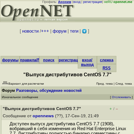
Профиль:
Аноним
(
вход
|
регистрация
)
неRU
opennet.me
[
новости
/
+++
|
форум
|
теги
|
]
форумы
правила/FAQ
поиск
регистрация
вход/
слежка
выход
RSS
"Выпуск дистрибутивов CentOS 7.7"
Вариант для распечатки
Пред. тема
|
След. тема
Форум
Разговоры, обсуждение новостей
Изначальное сообщение
[
Отслеживать
]
"Выпуск дистрибутивов CentOS 7.7"
+
–
/
Сообщение от
opennews
(??), 17-Сен-19, 21:49
Доступен выпуск дистрибутива CentOS 7.7 (1908),
вобравший в себя изменения из Red Hat Enterprise Linux
7.7. Дистрибутивы полностью бинарно совместимы с