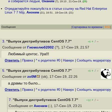
и собирается людьм
,
Онаним
(?), 19:10 , 21-Сен-19, (
25
)
Отредактируйте пожалуйста в статье ссылку на Red Hat Enterprise
Linux 7 7 http
,
Аноним
(21), 16:51 , 18-Сен-19, (21)
Сообщения
[
Сортировка по времени
|
RSS
]
3.
"Выпуск дистрибутивов CentOS 7.7"
+
–
/
+6
Сообщение от
Гномолюб2002
(?), 17-Сен-19, 21:57
Любимый центос. Ура!!!
Ответить
|
Правка
|
^ к родителю #0
|
Наверх
|
Cообщить модератору
5.
"Выпуск дистрибутивов CentOS 7.7"
+
–
/
+5
Сообщение от
zo0M
(ok), 17-Сен-19, 22:26
а драмы то было...
Ответить
|
Правка
|
^ к родителю #0
|
Наверх
|
Cообщить модератору
7.
"Выпуск дистрибутивов CentOS 7.7"
+
–
/
+12
Сообщение от
Аноним
(-), 17-Сен-19, 23:21