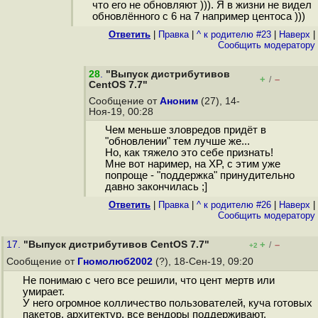
что его не обновляют ))). Я в жизни не видел
обновлённого с 6 на 7 например центоса )))
Ответить
|
Правка
|
^ к родителю #23
|
Наверх
|
Cообщить модератору
28
.
"Выпуск дистрибутивов
+
–
/
CentOS 7.7"
Сообщение от
Аноним
(27), 14-
Ноя-19, 00:28
Чем меньше зловредов придёт в
"обновлении" тем лучше же...
Но, как тяжело это себе признать!
Мне вот наример, на XP, с этим уже
попроще - "поддержка" принудительно
давно закончилась ;]
Ответить
|
Правка
|
^ к родителю #26
|
Наверх
|
Cообщить модератору
17.
"Выпуск дистрибутивов CentOS 7.7"
+
–
/
+2
Сообщение от
Гномолюб2002
(?), 18-Сен-19, 09:20
Не понимаю с чего все решили, что цент мертв или
умирает.
У него огромное колличество пользователей, куча готовых
пакетов, архитектур, все вендоры поддерживают.