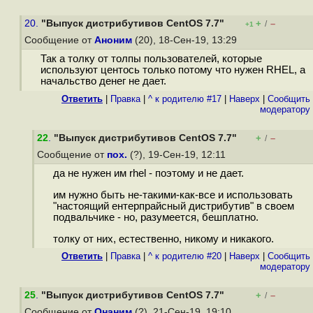
20.
"Выпуск дистрибутивов CentOS 7.7"
+
–
/
+1
Сообщение от
Аноним
(20), 18-Сен-19, 13:29
Так а толку от толпы пользователей, которые
используют центось только потому что нужен RHEL, а
начальство денег не дает.
Ответить
|
Правка
|
^ к родителю #17
|
Наверх
|
Cообщить
модератору
22
.
"Выпуск дистрибутивов CentOS 7.7"
+
–
/
Сообщение от
пох.
(?), 19-Сен-19, 12:11
да не нужен им rhel - поэтому и не дает.
им нужно быть не-такими-как-все и использовать
"настоящий ентерпрайсный дистрибутив" в своем
подвальчике - но, разумеется, бешплатно.
толку от них, естественно, никому и никакого.
Ответить
|
Правка
|
^ к родителю #20
|
Наверх
|
Cообщить
модератору
25
.
"Выпуск дистрибутивов CentOS 7.7"
+
–
/
Сообщение от
Онаним
(?), 21-Сен-19, 19:10