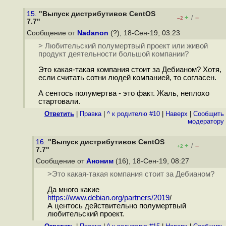
15.
"Выпуск дистрибутивов CentOS
+
–
/
–2
7.7"
Сообщение от
Nadanon
(?), 18-Сен-19, 03:23
> Любительский полумертвый проект или живой
продукт деятельности большой компании?
Это какая-такая компания стоит за Дебианом? Хотя,
если считать сотни людей компанией, то согласен.
А сентось полумертва - это факт. Жаль, неплохо
стартовали.
Ответить
|
Правка
|
^ к родителю #10
|
Наверх
|
Cообщить
модератору
16.
"Выпуск дистрибутивов CentOS
+
–
/
+2
7.7"
Сообщение от
Аноним
(16), 18-Сен-19, 08:27
>Это какая-такая компания стоит за Дебианом?
Да много какие
https://www.debian.org/partners/2019
/
А центось действительно полумертвый
любительский проект.