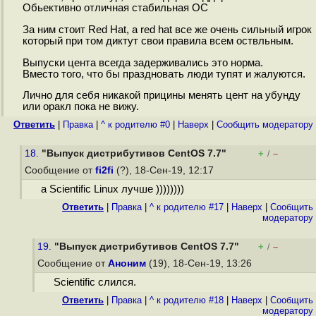
Обьективно отличная стабильная ОС
За ним стоит Red Hat, а red hat все же очень сильный игрок
который при том диктут свои правила всем оствльным.
Выпуски цента всегда задерживались это норма.
Вместо того, что бы праздновать люди тупят и жалуются.
Лично для себя никакой прицины менять цент на убунду
или оракл пока не вижу.
Ответить
|
Правка
|
^ к родителю #0
|
Наверх
|
Cообщить модератору
18.
"Выпуск дистрибутивов CentOS 7.7"
+
–
/
Сообщение от
fi2fi
(?), 18-Сен-19, 12:17
а Scientific Linux лучше ))))))))
Ответить
|
Правка
|
^ к родителю #17
|
Наверх
|
Cообщить
модератору
19.
"Выпуск дистрибутивов CentOS 7.7"
+
–
/
Сообщение от
Аноним
(19), 18-Сен-19, 13:26
Scientific слился.
Ответить
|
Правка
|
^ к родителю #18
|
Наверх
|
Cообщить
модератору