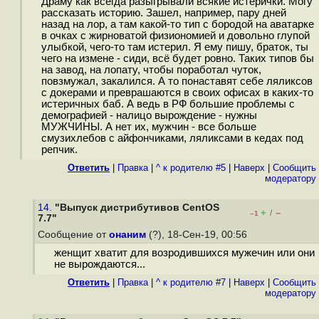
Драму как всегда разыгрывали всякие истерички. Могу
рассказать историю. Зашел, например, пару дней
назад на лор, а там какой-то тип с бородой на аватарке
в очках с жирноватой физиономией и довольно глупой
улыбкой, чего-то там истерил. Я ему пишу, браток, ты
чего на измене - сиди, всё будет ровно. Таких типов бы
на завод, на лопату, чтобы поработал чуток,
повзмужал, закалился. А то понаставят себе ляликсов
с докерами и преврашаются в своих офисах в каких-то
истеричных баб. А ведь в РФ большие проблемы с
демографией - налицо вырождение - нужны
МУЖЧИНЫ. А нет их, мужчин - все больше
смузихлебов с айфончиками, ляликсами в кедах под
репчик.
Ответить
|
Правка
|
^ к родителю #5
|
Наверх
|
Cообщить
модератору
14.
"Выпуск дистрибутивов CentOS
+
–
/
–1
7.7"
Сообщение от
онаним
(?), 18-Сен-19, 00:56
женщит хватит для возродившихся мужечин или они
не вырождаются...
Ответить
|
Правка
|
^ к родителю #7
|
Наверх
|
Cообщить
модератору