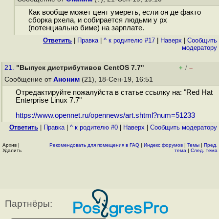
Как вообще может цент умереть, если он де факто
сборка рхела, и собирается людьми у рх
(потенциально биме) на зарплате.
Ответить
|
Правка
|
^ к родителю #17
|
Наверх
|
Cообщить
модератору
21.
"Выпуск дистрибутивов CentOS 7.7"
+
–
/
Сообщение от
Аноним
(21), 18-Сен-19, 16:51
Отредактируйте пожалуйста в статье ссылку на: "Red Hat
Enterprise Linux 7.7"
https://www.opennet.ru/opennews/art.shtml?num=51233
Ответить
|
Правка
|
^ к родителю #0
|
Наверх
|
Cообщить модератору
Архив
|
Рекомендовать для помещения в FAQ
|
Индекс форумов
|
Темы
|
Пред.
Удалить
тема
|
След. тема
Партнёры: