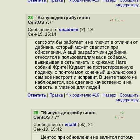
Ответить
|
Правка
|
^ к родителю #15
|
Наверх
|
Cообщить
модератору
23
.
"Выпуск дистрибутивов
+
–
/
–1
CentOS 7.7"
Сообщение от
sisadmin
(?), 19-
Сен-19, 15:14
cent хотя бы работает и не глючит в отличии от
дебиана, который может свалится при
обновлении. А ещё разработчики дебиана
относятся к пользователям как к собакам,
выкидывая в сеть пакеты с криками: Нате
собаки! Жрите! Кидают не протестированную
подачку, с понтом мол конечный школьноюзер
сам всё настроит и исправит. В центе такого не
наблюдается, всё сделано качественно и на
совесть, а главное для людей
Ответить
|
Правка
|
^ к родителю #16
|
Наверх
|
Cообщить
модератору
26
.
"Выпуск дистрибутивов
+2
+
–
CentOS 7.7"
/
Сообщение от
vitalif
(ok), 21-
Сен-19, 19:42
Центос при обновлении не валится потому