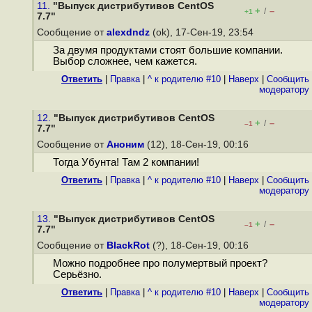
11.
"Выпуск дистрибутивов CentOS
+
–
/
+1
7.7"
Сообщение от
alexdndz
(ok), 17-Сен-19, 23:54
За двумя продуктами стоят большие компании.
Выбор сложнее, чем кажется.
Ответить
|
Правка
|
^ к родителю #10
|
Наверх
|
Cообщить
модератору
12.
"Выпуск дистрибутивов CentOS
+
–
/
–1
7.7"
Сообщение от
Аноним
(12), 18-Сен-19, 00:16
Тогда Убунта! Там 2 компании!
Ответить
|
Правка
|
^ к родителю #10
|
Наверх
|
Cообщить
модератору
13.
"Выпуск дистрибутивов CentOS
+
–
/
–1
7.7"
Сообщение от
BlackRot
(?), 18-Сен-19, 00:16
Можно подробнее про полумертвый проект?
Серьёзно.
Ответить
|
Правка
|
^ к родителю #10
|
Наверх
|
Cообщить
модератору