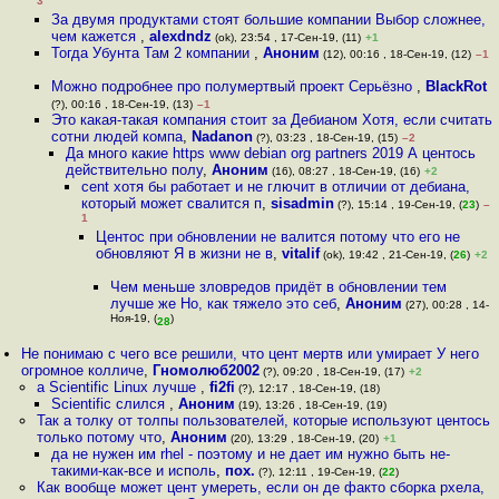
3
За двумя продуктами стоят большие компании Выбор сложнее,
чем кажется
,
alexdndz
(ok), 23:54 , 17-Сен-19, (11)
+1
Тогда Убунта Там 2 компании
,
Аноним
(12), 00:16 , 18-Сен-19, (12)
–1
Можно подробнее про полумертвый проект Серьёзно
,
BlackRot
(?), 00:16 , 18-Сен-19, (13)
–1
Это какая-такая компания стоит за Дебианом Хотя, если считать
сотни людей компа
,
Nadanon
(?), 03:23 , 18-Сен-19, (15)
–2
Да много какие https www debian org partners 2019 А центось
действительно полу
,
Аноним
(16), 08:27 , 18-Сен-19, (16)
+2
cent хотя бы работает и не глючит в отличии от дебиана,
который может свалится п
,
sisadmin
(?), 15:14 , 19-Сен-19, (
23
)
–
1
Центос при обновлении не валится потому что его не
обновляют Я в жизни не в
,
vitalif
(ok), 19:42 , 21-Сен-19, (
26
)
+2
Чем меньше зловредов придёт в обновлении тем
лучше же Но, как тяжело это себ
,
Аноним
(27), 00:28 , 14-
Ноя-19, (
)
28
Не понимаю с чего все решили, что цент мертв или умирает У него
огромное колличе
,
Гномолюб2002
(?), 09:20 , 18-Сен-19, (17)
+2
а Scientific Linux лучше
,
fi2fi
(?), 12:17 , 18-Сен-19, (18)
Scientific слился
,
Аноним
(19), 13:26 , 18-Сен-19, (19)
Так а толку от толпы пользователей, которые используют центось
только потому что
,
Аноним
(20), 13:29 , 18-Сен-19, (20)
+1
да не нужен им rhel - поэтому и не дает им нужно быть не-
такими-как-все и исполь
,
пох.
(?), 12:11 , 19-Сен-19, (
22
)
Как вообще может цент умереть, если он де факто сборка рхела,