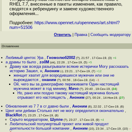
RHEL 7.7, внесенные в пакеты изменения, как правило,
сводятся к ребрендингу и замене художественного
оформления...
Подробнее:
https://www.opennet.ru/opennews/art.shtml?
num=51506
Ответить
|
Правка
|
Cообщить модератору
Оглавление
Любимый центос Ура
,
Гномолюб2002
(?), 21:57 , 17-Сен-19, (3)
+6
а драмы то было
,
zo0M
(ok), 22:26 , 17-Сен-19, (5)
+5
Драму как всегда разыгрывали всякие истерички Могу рассказать
историю Зашел, н
,
Аноним
(-), 23:21 , 17-Сен-19, (7)
+12
женщит хватит для возродившихся мужечин или они не
вырождаются
,
онаним
(?), 00:56 , 18-Сен-19, (14)
–1
Ой, чего вы за демографию переживаете Один настоящий
мужчина может в год миниму
,
Мачо
(?), 20:40 , 19-Сен-19, (
24
)
Но, рано или поздно такому настоящий мужчина больно
отрывают его настоящесть
,
Аноним
(27), 00:24 , 14-Ноя-19, (
27
)
Обновления из 7 7 в cr давно были
,
Аноним
(6), 22:32 , 17-Сен-19, (6)
Цент или дебиан Столько лет не могу определится окончательно
,
BlackRot
(?), 23:25 , 17-Сен-19, (8)
Скрыто модератором
,
Шуппе
(?), 23:27 , 17-Сен-19, (9)
+4
Любительский полумертвый проект или живой продукт
деятельности большой компании
,
Аноним
(10), 23:34 , 17-Сен-19, (10)
–