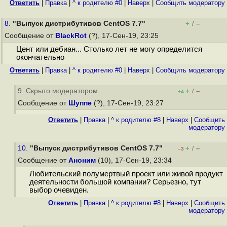
Ответить
|
Правка
|
^ к родителю #0
|
Наверх
|
Cообщить модератору
8.
"Выпуск дистрибутивов CentOS 7.7"
+
–
/
Сообщение от
BlackRot
(?), 17-Сен-19, 23:25
Цент или дебиан... Столько лет не могу определится
окончательно
Ответить
|
Правка
|
^ к родителю #0
|
Наверх
|
Cообщить модератору
9. Скрыто модератором
+
–
/
+4
Сообщение от
Шуппе
(?), 17-Сен-19, 23:27
Ответить
|
Правка
|
^ к родителю #8
|
Наверх
|
Cообщить
модератору
10.
"Выпуск дистрибутивов CentOS 7.7"
+
–
/
–3
Сообщение от
Аноним
(10), 17-Сен-19, 23:34
Любительский полумертвый проект или живой продукт
деятельности большой компании? Серьезно, тут
выбор очевиден.
Ответить
|
Правка
|
^ к родителю #8
|
Наверх
|
Cообщить
модератору