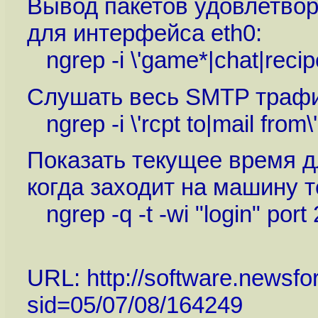
Вывод пакетов удовлетвор
для интерфейса eth0:
ngrep -i \'game*|chat|recipe
Слушать весь SMTP трафи
ngrep -i \'rcpt to|mail from\
Показать текущее время д
когда заходит на машину т
ngrep -q -t -wi "login" port
URL:
http://software.newsfo
sid=05/07/08/164249