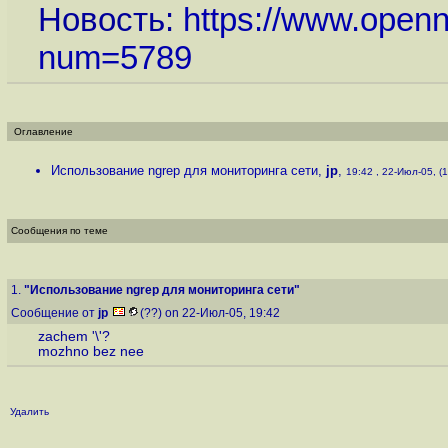
Новость:
https://www.openn
num=5789
Оглавление
Использование ngrep для мониторинга сети
,
jp
,
19:42 , 22-Июл-05, (1
Сообщения по теме
1.
"Использование ngrep для мониторинга сети"
Сообщение от
jp
(??) on 22-Июл-05, 19:42
zachem '\'?
mozhno bez nee
Удалить