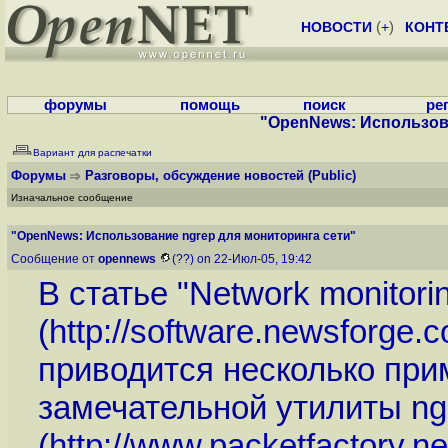
НОВОСТИ
(
+
)
КОНТ
форумы
помощь
поиск
ре
"OpenNews: Использов
Вариант для распечатки
Форумы
Разговоры, обсуждение новостей
(Public)
Изначальное сообщение
"OpenNews: Использование ngrep для мониторинга сети"
Сообщение от
opennews
(??) on 22-Июл-05, 19:42
В статье "Network monitorin
(
http://software.newsforge.
приводится несколько при
замечательной утилиты ng
(
http://www.packetfactory.ne