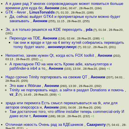
А я даже рад У многих сопровождающих может появиться больше
времени для куда бо
,
Аноним
(184), 00:47 , 28-Янв-20, (184)
GTK - 4ever
,
LinusTorvalds
(?), 01:33 , 28-Янв-20, (189)
Да, сейчас выйдет GTK4 и проприетарные культи можно будет
закапывать
,
Аноним
(255), 11:15 , 28-Янв-20, (255)
Эх, а я только решился на KDE переходить
,
pda
(?), 01:34 , 28-Янв-20,
(191)
Переходи на TDE
,
Аноним
(134), 02:44 , 28-Янв-20, (198)
+1
так они ж вроде и тде на 4 ветку кутей собирались переводить
толку будет мало
,
анонимуслинус
(?), 03:12 , 28-Янв-20, (201)
Непонятно, зачем нужен Qt, когда есть FOX toolkit
,
Аноним
(202),
03:13 , 28-Янв-20, (202)
+1
А прикладное ПО на нем есть Кроме adie, калькулятора и
pathfinder-а inb4 а то,
,
Аноним
(103), 13:04 , 28-Янв-20, (284)
+1
Надо срочно Trinity портировать на свежие QT
,
Аноним
(207), 04:01 ,
28-Янв-20, (205)
Это вам к Ябблам
,
Аноним
(260), 13:30 , 28-Янв-20, (292)
Trinity не портировать надо, а зайти в раздел Donations и помочь
,
vz_2
(?), 14:45 , 28-Янв-20, (309)
+1
зрада или перемога Есть смысл перекатываться на tk, или для
авторов оперсорса н
,
Аноним
(206), 04:06 , 28-Янв-20, (206)
Там достаточно того, что offline installer теперь commercial-only И
даже если т
,
Аноним
(188), 08:19 , 28-Янв-20, (232)
+1
Отличная новость Очень рад за КДЕшников
,
Саахрихту
(?), 04:41 , 28-
Янв-20, (211)