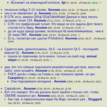
Вьезжает на инвалидной коляске
,
fgt
(?), 08:42 , 29-Янв-20, (
363
)
+1
печально пойду 5 12 скачаю
,
Аноним
(165), 23:33 , 27-Янв-20, (165)
–1
они и не обновляют qt
,
Аноним
(172), 23:36 , 27-Янв-20, (169)
В GTK есть замена QtSql QSqlTableModel Данные в базу писать
ручками, insert 124
,
Аноним
(171), 23:41 , 27-Янв-20, (171)
–2
GTK это графический тулкит Это ваще не его задача Для твоего
случая есть libpq
,
Аноним
(85), 23:48 , 27-Янв-20, (176)
+5
да уж куда проще руками, используя lib моялюбимаябаза , чем в
Qt через 969
,
Аноним
(188), 04:40 , 28-Янв-20, (210)
+2
Есть, посмотри как сделан PGAdmin3
,
Аноним
(244), 09:47 , 28-Янв-20,
(244)
Сдается мне, джентельмены, Qt 6 - не взлетит Qt 5 - последняя
версия Qt
,
Аноним
(175), 23:47 , 27-Янв-20, (175)
пошли по порочному пути монги, только на свой лад
,
annual
slayer
(?), 05:28 , 28-Янв-20, (215)
+1
даа, вот это свинью подложили разработчикам дистров, мало им
забот, нате кушайте
,
Аноним
(178), 00:02 , 28-Янв-20, (178)
РХЕЛ делал ставку на Гноме и, как показало время, не зря
,
Саахрихту
(?), 04:43 , 28-Янв-20, (212)
+1
Они подозревали неладное
,
Аноним
(188), 14:09 , 28-Янв-20, (301)
Capitalizom
,
Аноним
(179), 00:05 , 28-Янв-20, (179)
Вот это поворот Это же должно было пройти столько лет, чтобы
GNOME оказался акт
,
Аноним
(182), 00:22 , 28-Янв-20, (182)
–3
Как там, в параллельном мире На Марс летаете уже
,
Sluggard
(ok), 00:53 , 28-Янв-20, (185)