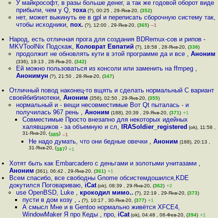
У майкрософт, в разы больше денег, а так же годовой оборот виде
прибыли, чем у Q
,
тоха
(?), 00:25 , 29-Янв-20, (
352
)
нет, может выкинуть ее в gpl и переписать сборочную систему так,
чтобы исходники
,
пох.
(?), 12:00 , 29-Янв-20, (
365
)
–1
Народ, есть отличная прога для создания BDRemux-сов и рипов -
MKVToolNix Подскаж
,
Коловрат Евпатий
(?), 18:58 , 28-Янв-20, (
338
)
продолжит не обновлять кути в этой программе да и все
,
Аноним
(336), 19:13 , 28-Янв-20, (
342
)
Ей можно пользоваться из консоли или заменить на ffmpeg
,
Анонимун
(?), 21:50 , 28-Янв-20, (
347
)
Отличный повод наконец-то вщять и сделать нормальный С вариант
своейбиблиотеки
,
Аноним
(356), 02:50 , 29-Янв-20, (
355
)
нормальный и - вещи несовместимые Вот Qt пыталась - и
получилась 967 рень
,
Аноним
(188), 20:39 , 29-Янв-20, (
371
)
+1
Совместимые Просто внезапно для некоторых идейных
халявщиков - за объемную и сл
,
IRASoldier_registered
(ok), 11:58 ,
31-Янв-20, (
)
385
–1
Не надо думать, что они бедные овечки
,
Аноним
(188), 20:13 ,
31-Янв-20, (
)
387
+1
Хотят быть как Embarcadero с деньгами и золотыми унитазами
,
Аноним
(361), 06:42 , 29-Янв-20, (
361
)
+1
Всем спасибо, все свободны Gnome обсистемдошился,KDE
докутился Поговариваю
,
iCat
(ok), 08:39 , 29-Янв-20, (
362
)
+2
use OpenBSD, Luke
,
крокодил мимо..
(?), 22:19 , 29-Янв-20, (
373
)
пусти в дом козу
,
.
(?), 10:17 , 30-Янв-20, (
377
)
+1
А смысл Мне и в Gentoo нормально живётся XFCE4,
WindowMaker Я про Кеды , про
,
iCat
(ok), 04:48 , 06-Фев-20, (
394
)
+1