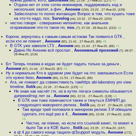
нужны деньги, кото
,
Школьник
(ok), 22:28 , 27-Янв-20, (127)
+1
Отдачи нет от этих сотен инженеров, поддерживать код и
нескольких хватит, а фич
,
Аноним
(159), 23:20 , 27-Янв-20, (159)
Забесплатно то полно желающих Вопрос в том, что кушать тоже
на что-то надо, поэ
,
Survolog
(ok), 23:32 , 27-Янв-20, (163)
честно говоря - совершенно непонятно, как анальное
огораживание что-то такое по
,
пох.
(?), 07:29 , 28-Янв-20, (222)
+2
Короче, вернулись к самым-самым истокам Так появился GTK ,
если кто не помнит
,
Аноним
(85), 21:41 , 27-Янв-20, (85)
+5
В GTK уже завезли LTS
,
Аноним
(40), 21:43 , 27-Янв-20, (86)
+1
Давно Но Аноним всё проспал
,
Анонимный прохожий
(?), 06:07 ,
28-Янв-20, (216)
Бгг Теперь плазма в кедах не будет падать только за деньги
,
Аноним
(87), 21:44 , 27-Янв-20, (87)
+5
Ну и нормально Кто в здравом уме будет на лтс завязываться Если
это нужно бизн
,
Аноним
(96), 21:53 , 27-Янв-20, (96)
Ага, не ломают да совместимость тамhttps abi-laboratory pro view
timeline
,
llolik
(ok), 22:26 , 27-Янв-20, (125)
+3
Не знаю как насчёт гтк, но в кутях легаси символы обзываются
дипрекейтед лет за
,
Аноним
(96), 22:31 , 27-Янв-20, (128)
+1
В GTK они тоже помечаются также и тянуться ЕМНИП до
следующего мажорного релиза
,
llolik
(ok), 22:47 , 27-Янв-20, (138)
Там вроде трей поломали в минорном релизе 3 И обещали
сделать это ещё раз в 4,
,
Аноним
(96), 23:09 , 27-Янв-20, (149)
+1
Честно, не помню, но если кто ссылкой кинет, то может и
было Так и в KDE было
,
llolik
(ok), 23:35 , 27-Янв-20, (167)
в qt 4 до самого конца тащили qt3support модуль
,
Аноним
(172),