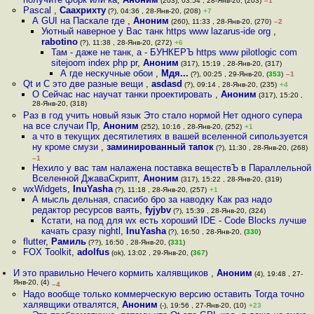
(203), 03:54 , 28-Янв-20, (203)
–1
Pascal
,
Саахрихту
(?), 04:36 , 28-Янв-20, (208)
+7
А GUI на Паскале где
,
Аноним
(260), 11:33 , 28-Янв-20, (270)
–2
Уютный наверное у Вас танк https www lazarus-ide org
,
rabotino
(?), 11:38 , 28-Янв-20, (272)
+6
Там - даже не танк, а - БУНКЕРЪ https www pilotlogic com
sitejoom index php pr
,
Аноним
(317), 15:19 , 28-Янв-20, (317)
А где нескучные обои
,
Мдя...
(?), 00:25 , 29-Янв-20, (
353
)
–1
Qt и C это две разные вещи
,
asdasd
(?), 09:14 , 28-Янв-20, (235)
+4
О Сейчас нас научат танки проектировать
,
Аноним
(317), 15:20 ,
28-Янв-20, (318)
Раз в год учить новый язык Это стало нормой Нет одного супера
на все случаи Пр
,
Аноним
(252), 10:16 , 28-Янв-20, (252)
+1
а что в текущих десятилетиях в вашей вселенной сипользуется
ну кроме смузи
,
заминированный тапок
(?), 11:30 , 28-Янв-20, (268)
–1
Нехило у вас там налажена поставка веществЪ в Параллельной
Вселенной ДжаваСкрипт
,
Аноним
(317), 15:22 , 28-Янв-20, (319)
wxWidgets
,
InuYasha
(?), 11:18 , 28-Янв-20, (257)
+1
А мысль дельная, спасибо бро за наводку Как раз надо
редактор ресурсов ваять
,
fyjybv
(?), 15:39 , 28-Янв-20, (324)
Кстати, на под для wx есть хороший IDE - Code Blocks лучше
качать сразу nightl
,
InuYasha
(?), 16:50 , 28-Янв-20, (
330
)
flutter
,
Рамиль
(??), 16:50 , 28-Янв-20, (
331
)
FOX Toolkit
,
adolfus
(ok), 13:02 , 29-Янв-20, (
367
)
И это правильно Нечего кормить халявщиков
,
Аноним
(4), 19:48 , 27-
Янв-20, (4)
–4
Надо вообще только коммерческую версию оставить Тогда точно
халявщики отвалятся
,
Аноним
(-), 19:56 , 27-Янв-20, (10)
+23