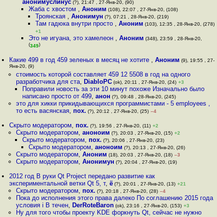
анонимуслинус
(?), 21:47 , 27-Янв-20, (90)
Жаба с хвостом
,
Аноним
(108), 22:07 , 27-Янв-20, (108)
Троянская
,
Анонимун
(?), 07:21 , 28-Янв-20, (219)
Там гадюка внутри просто
,
Аноним
(103), 12:35 , 28-Янв-20, (278)
+1
Это не игуана, это хамелеон
,
Аноним
(348), 23:59 , 28-Янв-20,
(
)
349
Какие 499 в год 459 зеленых в месяц не хотите
,
Аноним
(9), 19:55 , 27-
Янв-20, (9)
стоимость которой составляет 459 12 5508 в год на одного
разработчика для ста
,
DiabloPC
(ok), 20:11 , 27-Янв-20, (24)
+3
Поправили новость за эти 10 минут похоже Изначально было
написано просто от 499
,
анон
(?), 09:48 , 28-Янв-20, (245)
это для хикки прикидывающихся программистами - 5 employees ,
то есть васянская
,
пох.
(?), 20:12 , 27-Янв-20, (25)
–4
Скрыто модератором
,
пох.
(?), 19:56 , 27-Янв-20, (11)
+2
Скрыто модератором
,
аноноим
(?), 20:03 , 27-Янв-20, (15)
+2
Скрыто модератором
,
пох.
(?), 20:06 , 27-Янв-20, (23)
Скрыто модератором
,
аноноим
(?), 20:13 , 27-Янв-20, (26)
Скрыто модератором
,
Аноним
(18), 20:03 , 27-Янв-20, (18)
–3
Скрыто модератором
,
Анонимун
(?), 20:04 , 27-Янв-20, (19)
2012 год В руки Qt Project передано развитие как
экспериментальной ветки Qt 5, т
,
ё
(?), 20:01 , 27-Янв-20, (13)
+21
Скрыто модератором
,
пох.
(?), 20:18 , 27-Янв-20, (28)
–4
Пока до исполнения этого права далеко По соглашению 2015 года
условия i В течен
,
DerRoteBaron
(ok), 23:16 , 27-Янв-20, (153)
+3
Ну для того чтобы проекту KDE форкнуть Qt, сейчас не нужно