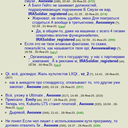
смузи
,
Аноним
(188), 20:40 , 29-Янв-20, (
372
)
А Билл Гейтс не занимает должностей,
подразумевающих подчинение Б Смузи не вар
,
IRASoldier_registered
(ok), 01:35 , 30-Янв-20, (
374
)
Жирноват, не очень удобен, имхо Для поиграться
сгодиться А вообще в третьегноме
,
Анонимун
(?),
02:28 , 01-Фев-20, (
)
389
Да, в общем-то, даже на машинах с всего 4 гигами
оперативы вполне функционабелен
,
IRASoldier_registered
(ok), 02:59 , 01-Фев-20, (
390
)
Если это не твои влажные фантазии, то скажи,
пожалуйста, как называется твоя орг
,
Анонимайзер
(?),
16:58 , 30-Янв-20, (
)
381
_Организации_ - это к государству, у нас с партнерами
- _компания_ А в рекламе м
,
IRASoldier_registered
(ok),
18:58 , 30-Янв-20, (
)
383
Qt, всё, досвидос Жаль культистов LXQt
,
vz_2
(?), 14:41 , 28-Янв-20,
(307)
как в анекдоте про стюардессу, откапывают то, что другие уже
закопал
,
Аноним
(188), 03:18 , 29-Янв-20, (
357
)
Всё, ухожу в Ultimate
,
Аноним
(317), 14:46 , 28-Янв-20, (310)
Приехали
,
Emily
(ok), 15:17 , 28-Янв-20, (316)
Теперь что, Kubuntu LTS станет платной
,
Аноним
(335), 18:00 , 28-
Янв-20, (
)
335
Дырявой
,
Аноним
(346), 21:41 , 28-Янв-20, (
346
)
Не понял Если чел пишет с использованием кути программу, то
должен отвалить 5к
,
Аноним
(336), 18:37 , 28-Янв-20, (
336
)