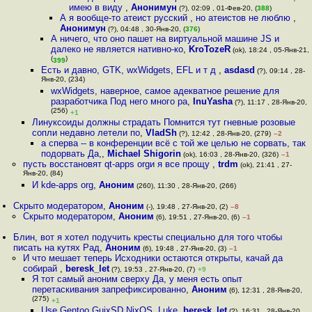
имею в виду
,
Анонимун
(?), 02:09 , 01-Фев-20, (
388
)
А я вообще-то атеист русский , но атеистов не люблю
,
Анонимун
(?), 04:48 , 30-Янв-20, (
376
)
А ничего, что оно пашет на виртуальной машине JS и
далеко не является нативно-ко
,
KroTozeR
(ok), 18:24 , 05-Янв-21,
(
)
399
Есть и давно, GTK, wxWidgets, EFL и т д
,
asdasd
(?), 09:14 , 28-
Янв-20, (234)
wxWidgets, наверное, самое адекватное решение для
разработчика Под него много ра
,
InuYasha
(?), 11:17 , 28-Янв-20,
(256)
+1
Линуксоиды должны страдать Помнится тут гневные розовые
сопли недавно летели по
,
VladSh
(?), 12:42 , 28-Янв-20, (279)
–2
а сперва -- в конференции всё с той же целью не сорвать, так
подорвать Да,
,
Michael Shigorin
(ok), 16:03 , 28-Янв-20, (326)
–1
пусть восстановят qt-apps orgи я все прощу
,
trdm
(ok), 21:41 , 27-
Янв-20, (84)
И kde-apps org
,
Аноним
(260), 11:30 , 28-Янв-20, (266)
Скрыто модератором
,
Аноним
(-), 19:48 , 27-Янв-20, (2)
–8
Скрыто модератором
,
Аноним
(6), 19:51 , 27-Янв-20, (6)
–1
Блин, вот я хотел подучить кресты специально для того чтобы
писать на кутях Рад
,
Аноним
(6), 19:48 , 27-Янв-20, (3)
–1
И что мешает теперь Исходники остаются открыты, качай да
собирай
,
beresk_let
(?), 19:53 , 27-Янв-20, (7)
+9
Я тот самый аноним сверху Да, у меня есть опыт
перетаскивания запрефиксированно
,
Аноним
(6), 12:31 , 28-Янв-20,
(275)
+1
Use Gentoo GuixSD NixOS, Luke
,
beresk_let
(?), 16:31 , 28-Янв-20,