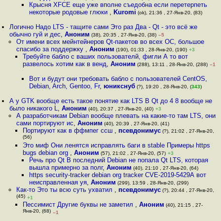
Крысня XFCE еще уже вполне съедобна если перетерпеть
некоторые родовые глюки
,
Kuromi
(ok), 21:36 , 27-Янв-20, (83)
Логично Надо LTS - тащите сами Это раз Два - Qt - это всё же
обычно гуй и дес
,
Аноним
(38), 20:35 , 27-Янв-20, (38)
–5
От имени всех мейнтейнеров Qt-пакетов во всех ОС, большое
спасибо за поддержку
,
Аноним
(190), 01:33 , 28-Янв-20, (190)
+3
Требуйте бабло с ваших пользователй, фигли А то вот
развелось хотим как в венд
,
Аноним
(288), 13:11 , 28-Янв-20, (288)
–1
Вот и будут они требовать бабло с пользователей CentOS,
Debian, Arch, Gentoo, Fr
,
юникснуб
(?), 19:20 , 28-Янв-20, (
343
)
А у GTK вообще есть такое понятие как LTS В Qt до 4 8 вообще не
было никакого L
,
Аноним
(40), 20:37 , 27-Янв-20, (40)
+3
А разработчикам Debian вообще плевать на какие-то там LTS, они
сами портируют ис
,
Аноним
(40), 20:39 , 27-Янв-20, (41)
Портируют как в ффмпег ссш
,
псевдонимус
(?), 21:02 , 27-Янв-20,
(56)
Это миф Они ленятся исправлять баги в stable Примеры https
bugs debian org
,
Аноним
(57), 21:02 , 27-Янв-20, (57)
+3
Речь про Qt В последний Debian не попала Qt LTS, которая
вышла примерно за полг
,
Аноним
(40), 21:10 , 27-Янв-20, (64)
https security-tracker debian org tracker CVE-2019-5429А вот
неисправленная уя
,
Аноним
(299), 13:59 , 28-Янв-20, (299)
Как-то Это ты всю суть ухватил
,
псевдонимус
(?), 20:44 , 27-Янв-20,
(45)
+1
Пессимист Другие буквы не заметил
,
Аноним
(40), 21:15 , 27-
Янв-20, (68)
–1