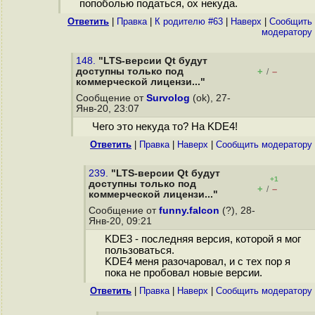
попоболью податься, ох некуда.
Ответить
|
Правка
|
К родителю #63
|
Наверх
|
Cообщить
модератору
148.
"LTS-версии Qt будут
доступны только под
+
–
/
коммерческой лицензи..."
Сообщение от
Survolog
(ok), 27-
Янв-20, 23:07
Чего это некуда то? На KDE4!
Ответить
|
Правка
|
Наверх
|
Cообщить модератору
239.
"LTS-версии Qt будут
+1
доступны только под
+
–
/
коммерческой лицензи..."
Сообщение от
funny.falcon
(?), 28-
Янв-20, 09:21
KDE3 - последняя версия, которой я мог
пользоваться.
KDE4 меня разочаровал, и с тех пор я
пока не пробовал новые версии.
Ответить
|
Правка
|
Наверх
|
Cообщить модератору