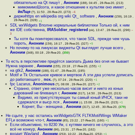
обязательно на Qt пишут
,
Аноним
(188), 04:45 , 28-Янв-20, (213)
мимомимоШоэта, и какое отношение к культям оно имеет
,
йкЛще
(?), 11:53 , 28-Янв-20, (273)
–6
держиhttps en wikipedia org wiki Qt_ software
,
Аноним
(159), 16:19 ,
28-Янв-20, (328)
+1
SDL wxWidgets Вполне нормальные библиотеки Только ой, к ним
же IDE собственна
,
IRASoldier_registered
(ok), 13:47 , 28-Янв-20, (296)
–
3
Ты хотя бы поинтересовался, что такое SDL, прежде чем чушь
пороть
,
Аноним
(159), 16:17 , 28-Янв-20, (327)
+5
Но почему-то на линуксах виджеты Qt выглядят лучше всего
,
Аноним
(348), 00:18 , 29-Янв-20, (
350
)
То есть в перспективе придётся закопать Дыма без огня не бывает
Нужна заранее
,
Аноним
(155), 23:18 , 27-Янв-20, (155)
+2
на gtk2
,
Аноним
(188), 01:47 , 28-Янв-20, (195)
Motif и Tk Остальное кривое и мертвое А эти два успели дописать
до работающего
,
пох.
(?), 07:24 , 28-Янв-20, (220)
+1
fpc Lazarus
,
Anonimous
(?), 08:08 , 28-Янв-20, (227)
+2
Странно, ответ уже несколько часов висит и никто из юных
дарований не блеванул г
,
Аноним
(317), 14:50 , 28-Янв-20, (313)
Видимо, из присутствующих ты самый юный ИЧСХ, таки не
сдержался и выср лся
,
Аноним
(-), 15:08 , 28-Янв-20, (315)
+1
Корнет, Вы - женщина
,
Аноним
(317), 12:45 , 30-Янв-20, (
379
)
Не сцыте, у нас остались wxWidgetsGTK FLTKMotifWings WMaker
EFLи возможно что-т
,
Аноним
(85), 23:22 , 27-Янв-20, (160)
+1
Если объективно, то 8230 Ум, с кутями ничего не случилось, а это
всё не конкур
,
Аноним
(96), 23:31 , 27-Янв-20, (162)
входит Wayland
,
Аноним
(253), 10:22 , 28-Янв-20, (253)
+1