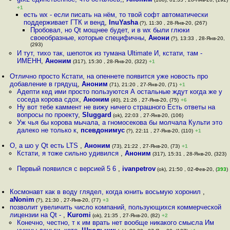
+1
есть wx - если писать на нём, то твой софт автоматически
поддерживает ГТК и венд
,
InuYasha
(?), 11:30 , 28-Янв-20, (267)
Пробовал, но Qt мощнее будет, и в wx были глюки
своеобразные, которые специфичны
,
Анони
(?), 13:33 , 28-Янв-20,
(293)
И тут, тихо так, шепоток из тумана Ultimate И, кстати, там -
ИМЕНН
,
Аноним
(317), 15:30 , 28-Янв-20, (322)
+1
Отлично просто Кстати, на опеннете появится уже новость про
добавление в грядущ
,
Аноним
(71), 21:20 , 27-Янв-20, (71)
+1
Адепти кед ими просто пользуются А остальные ждут когда же у
соседа корова сдох
,
Аноним
(40), 21:26 , 27-Янв-20, (75)
+6
Ну вот тебе каммент не вижу ничего страшного Есть ответы на
вопросы по проекту
,
Sluggard
(ok), 22:03 , 27-Янв-20, (106)
Уж чья бы корова мычала, а гномосекова бы молчала Культи это
далеко не только к
,
псевдонимус
(?), 22:11 , 27-Янв-20, (110)
+1
О, а шо у Qt есть LTS
,
Аноним
(73), 21:22 , 27-Янв-20, (73)
+1
Кстати, я тоже сильно удивился
,
Аноним
(317), 15:31 , 28-Янв-20, (323)
Первый появился с версией 5 6
,
ivanpetrov
(ok), 21:50 , 02-Фев-20, (
393
)
Космонавт как в воду глядел, когда юнить восьмую хоронил
,
aNonim
(?), 21:30 , 27-Янв-20, (77)
+3
позволит увеличить число компаний, пользующихся коммерческой
лицензии на Qt -
,
Kuromi
(ok), 21:35 , 27-Янв-20, (82)
+2
Конечно, честно, т к им врать нет вообще никакого смысла Им