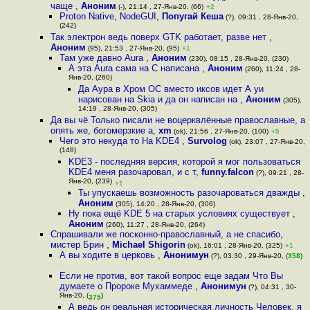
чаще
,
Аноним
(-), 21:14 , 27-Янв-20, (66)
+2
Proton Native, NodeGUI
,
Попугай Кеша
(?), 09:31 , 28-Янв-20,
(242)
Так электрон ведь поверх GTK работает, разве нет
,
Аноним
(95), 21:53 , 27-Янв-20, (95)
+1
Там уже давно Aura
,
Аноним
(230), 08:15 , 28-Янв-20, (230)
А эта Aura сама на C написана
,
Аноним
(260), 11:24 , 28-
Янв-20, (260)
Да Аура в Хром ОС вместо иксов идет А уи
нарисован на Skia и да он написан на
,
Аноним
(305),
14:19 , 28-Янв-20, (305)
Да вы чё Только писали не воцерквлённые православные, а
опять же, богомерзкие а
,
xm
(ok), 21:56 , 27-Янв-20, (100)
+5
Чего это некуда то На KDE4
,
Survolog
(ok), 23:07 , 27-Янв-20,
(148)
KDE3 - последняя версия, которой я мог пользоваться
KDE4 меня разочаровал, и с т
,
funny.falcon
(?), 09:21 , 28-
Янв-20, (239)
+1
Ты упускаешь возможность разочароваться дважды
,
Аноним
(305), 14:20 , 28-Янв-20, (306)
Ну пока ещё KDE 5 на старых условиях существует
,
Аноним
(260), 11:27 , 28-Янв-20, (264)
Спрашивали же посконно-православный, а не спасибо,
мистер Брин
,
Michael Shigorin
(ok), 16:01 , 28-Янв-20, (325)
+1
А вы ходите в церковь
,
Анонимун
(?), 03:30 , 29-Янв-20, (
358
)
Если не против, вот такой вопрос еще задам Что Вы
думаете о Пророке Мухаммеде
,
Анонимун
(?), 04:31 , 30-
Янв-20, (
)
375
А ведь он реальная историческая личность Человек, я