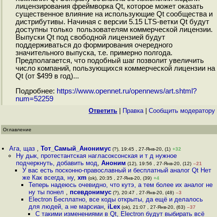
лицензирования фреймворка Qt, которое может оказать
существенное влияние на использующие Qt сообщества и
дистрибутивы. Начиная с версии 5.15 LTS-ветки Qt будут
доступны только пользователям коммерческой лицензии.
Выпуски Qt под свободной лицензией будут
поддерживаться до формирования очередного
значительного выпуска, т.е. примерно полгода.
Предполагается, что подобный шаг позволит увеличить
число компаний, пользующихся коммерческой лицензии на
Qt (от $499 в год)...
Подробнее:
https://www.opennet.ru/opennews/art.shtml?
num=52259
Ответить
|
Правка
|
Cообщить модератору
Оглавление
Ага, щаз
,
Тот_Самый_Анонимус
(?), 19:45 , 27-Янв-20, (1)
+32
Ну дык, протестантская нагласоксонская и т д нужное
подчеркнуть, добавить мод
,
Аноним
(12), 19:56 , 27-Янв-20, (12)
–21
У вас есть посконно-православный и бесплатный аналог Qt Нет
же Как всегда, ну
,
xm
(ok), 20:35 , 27-Янв-20, (39)
+4
Теперь надеюсь очевидно, что кутэ, а тем более их аналог не
ну ты понел
,
псевдонимус
(?), 20:47 , 27-Янв-20, (48)
–3
Electron Бесплатно, все коды открыты, да ещё и делалось
для людей, а не марсиан
,
iLex
(ok), 21:07 , 27-Янв-20, (63)
–37
С такими изменениями в Qt, Electron будут выбирать всё