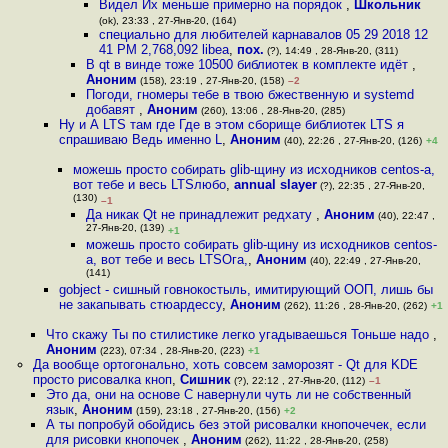
Видел Их меньше примерно на порядок
,
Школьник
(ok), 23:33 , 27-Янв-20, (164)
специально для любителей карнавалов 05 29 2018 12
41 PM 2,768,092 libea
,
пох.
(?), 14:49 , 28-Янв-20, (311)
В qt в винде тоже 10500 библиотек в комплекте идёт
,
Аноним
(158), 23:19 , 27-Янв-20, (158)
–2
Погоди, гномеры тебе в твою бжественную и systemd
добавят
,
Аноним
(260), 13:06 , 28-Янв-20, (285)
Ну и А LTS там где Где в этом сборище библиотек LTS я
спрашиваю Ведь именно L
,
Аноним
(40), 22:26 , 27-Янв-20, (126)
+4
можешь просто собирать glib-щину из исходников centos-а,
вот тебе и весь LTSлюбо
,
annual slayer
(?), 22:35 , 27-Янв-20,
(130)
–1
Да никак Qt не принадлежит редхату
,
Аноним
(40), 22:47 ,
27-Янв-20, (139)
+1
можешь просто собирать glib-щину из исходников centos-
а, вот тебе и весь LTSОга,
,
Аноним
(40), 22:49 , 27-Янв-20,
(141)
gobject - сишный говнокостыль, имитирующий ООП, лишь бы
не закапывать стюардессу
,
Аноним
(262), 11:26 , 28-Янв-20, (262)
+1
Что скажу Ты по стилистике легко угадываешься Тоньше надо
,
Аноним
(223), 07:34 , 28-Янв-20, (223)
+1
Да вообще ортогонально, хоть совсем заморозят - Qt для KDE
просто рисовалка кноп
,
Сишник
(?), 22:12 , 27-Янв-20, (112)
–1
Это да, они на основе C навернули чуть ли не собственный
язык
,
Аноним
(159), 23:18 , 27-Янв-20, (156)
+2
А ты попробуй обойдись без этой рисовалки кнопочечек, если
для рисовки кнопочек
,
Аноним
(262), 11:22 , 28-Янв-20, (258)