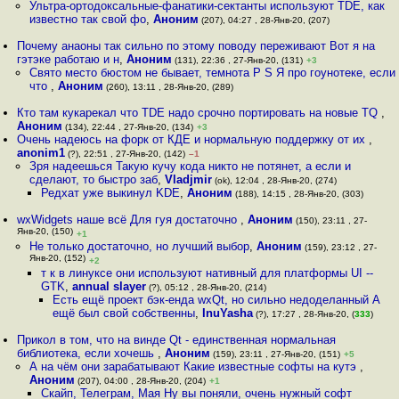
Ультра-ортодоксальные-фанатики-сектанты используют TDE, как
известно так свой фо
,
Аноним
(207), 04:27 , 28-Янв-20, (207)
Почему анаоны так сильно по этому поводу переживают Вот я на
гэтэке работаю и н
,
Аноним
(131), 22:36 , 27-Янв-20, (131)
+3
Свято место бюстом не бывает, темнота P S Я про гоунотеке, если
что
,
Аноним
(260), 13:11 , 28-Янв-20, (289)
Кто там кукарекал что TDE надо срочно портировать на новые TQ
,
Аноним
(134), 22:44 , 27-Янв-20, (134)
+3
Очень надеюсь на форк от КДЕ и нормальную поддержку от их
,
anonim1
(?), 22:51 , 27-Янв-20, (142)
–1
Зря надеешься Такую кучу кода никто не потянет, а если и
сделают, то быстро заб
,
Vladjmir
(ok), 12:04 , 28-Янв-20, (274)
Редхат уже выкинул KDE
,
Аноним
(188), 14:15 , 28-Янв-20, (303)
wxWidgets наше всё Для гуя достаточно
,
Аноним
(150), 23:11 , 27-
Янв-20, (150)
+1
Не только достаточно, но лучший выбор
,
Аноним
(159), 23:12 , 27-
Янв-20, (152)
+2
т к в линуксе они используют нативный для платформы UI --
GTK
,
annual slayer
(?), 05:12 , 28-Янв-20, (214)
Есть ещё проект бэк-енда wxQt, но сильно недоделанный А
ещё был свой собственны
,
InuYasha
(?), 17:27 , 28-Янв-20, (
333
)
Прикол в том, что на винде Qt - единственная нормальная
библиотека, если хочешь
,
Аноним
(159), 23:11 , 27-Янв-20, (151)
+5
А на чём они зарабатывают Какие известные софты на кутэ
,
Аноним
(207), 04:00 , 28-Янв-20, (204)
+1
Скайп, Телеграм, Мая Ну вы поняли, очень нужный софт