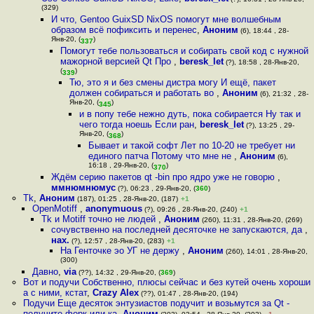
(329)
И что, Gentoo GuixSD NixOS помогут мне волшебным
образом всё пофиксить и перенес
,
Аноним
(6), 18:44 , 28-
Янв-20, (
)
337
Помогут тебе пользоваться и собирать свой код с нужной
мажорной версией Qt Про
,
beresk_let
(?), 18:58 , 28-Янв-20,
(
)
339
Тю, это я и без смены дистра могу И ещё, пакет
должен собираться и работать во
,
Аноним
(6), 21:32 , 28-
Янв-20, (
)
345
и в попу тебе нежно дуть, пока собирается Ну так и
чего тогда ноешь Если ран
,
beresk_let
(?), 13:25 , 29-
Янв-20, (
)
368
Бывает и такой софт Лет по 10-20 не требует ни
единого патча Потому что мне не
,
Аноним
(6),
16:18 , 29-Янв-20, (
)
370
Ждём серию пакетов qt -bin про ядро уже не говорю
,
ммнюмнюмус
(?), 06:23 , 29-Янв-20, (
360
)
Tk
,
Аноним
(187), 01:25 , 28-Янв-20, (187)
+1
OpenMotiff
,
anonymuous
(?), 09:26 , 28-Янв-20, (240)
+1
Tk и Motiff точно не людей
,
Аноним
(260), 11:31 , 28-Янв-20, (269)
сочувственно на последней десяточке не запускаются, да
,
нах.
(?), 12:57 , 28-Янв-20, (283)
+1
На Генточке эо УГ не держу
,
Аноним
(260), 14:01 , 28-Янв-20,
(300)
Давно
,
via
(??), 14:32 , 29-Янв-20, (
369
)
Вот и подучи Собственно, плюсы сейчас и без кутей очень хороши
а с ними, кстат
,
Crazy Alex
(??), 01:47 , 28-Янв-20, (194)
Подучи Еще десяток энтузиастов подучит и возьмутся за Qt -
получите форк или ка
,
Аноним