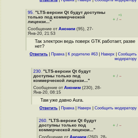
95.
"LTS-версии Qt будут доступны
+1
только под коммерческой
+
–
/
лицензи..."
Сообщение от
Аноним
(95), 27-
Янв-20, 21:53
Так электрон ведь поверх GTK работает, разве
нет?
Ответить
|
Правка
|
К родителю #63
|
Наверх
|
Cообщить
модератору
230.
"LTS-версии Qt будут
доступны только под
+
–
/
коммерческой лицензи..."
Сообщение от
Аноним
(230), 28-
Янв-20, 08:15
Там уже давно Aura.
Ответить
|
Правка
|
Наверх
|
Cообщить модератору
260.
"LTS-версии Qt будут
доступны только под
+
–
/
коммерческой лицензи..."
Сообщение от
Аноним
(260), 28-