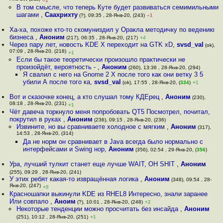
–1
В том смысле, что теперь Куте будет развиваться семимильными
шагами
,
Саахрихту
(?), 09:35 , 28-Янв-20, (243)
–1
Ха-ха, похоже кто-то скомуниздил у Оракла методичку по ведению
бизнеса
,
Аноним
(217), 06:35 , 28-Янв-20, (217)
+4
Через пару лет, новость KDE X переходит на GTK xD
,
svsd_val
(ok),
07:09 , 28-Янв-20, (218)
+1
Если бы такое теоретически произошло практически не
произойдёт, вероятность -
,
Аноним
(260), 13:36 , 28-Янв-20, (294)
Я свалил с него на Gnome 2 X после того как они ветку 3 5
убили А после того ка
,
svsd_val
(ok), 17:55 , 28-Янв-20, (
334
)
+1
Вот и сказочке конец, а кто слушал тому КДЕрец
,
Аноним
(230),
08:18 , 28-Янв-20, (231)
+1
Чёт давеча торкнуло меня попробовать QT5 Посмотрел, почитал,
покрутил в руках
,
Аноним
(236), 09:15 , 28-Янв-20, (236)
Извините, но вы сравниваете холодное с мягким
,
Аноним
(317),
14:53 , 28-Янв-20, (314)
Да не норм он сравнивает в Java всегда было нормально с
интерфейсами и Swing нор
,
Аноним
(356), 02:54 , 29-Янв-20, (
356
)
Ура, лучший тулкит станет еще лучше WAIT, OH SHIT
,
Аноним
(255), 09:29 , 28-Янв-20, (241)
У этих ребят какая-то извращённая логика
,
Аноним
(348), 09:54 , 28-
Янв-20, (247)
+5
Красношапки выкинули KDE из RHEL8 Интересно, знали заранее
Или совпало
,
Аноим
(?), 10:01 , 28-Янв-20, (248)
+2
Некоторые тенденции можно просчитать без инсайда
,
Аноним
(251), 10:12 , 28-Янв-20, (251)
+1