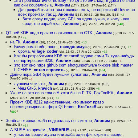
Это проблематично, потому что Qt это GPL код, я даже не знаю
как они собрались б
,
Аноним
(174), 23:46 , 27-Янв-20, (174)
Для разработчиков там отказная есть, не переживай Почти во
всех проектах так Д
,
Аноним
(183), 00:32 , 28-Янв-20, (183)
+2
Зато сразу видно, кому GPL за идею нужна, а кому - как
средство заработка
,
Аноним
(348), 23:53 , 28-Янв-20, (
348
)
QT всё KDE надо срочно портировать на GTK
,
Аноним
(5), 19:49 , 27-
Янв-20, (5)
+4
на Tk
,
Аноним
(20), 20:04 , 27-Янв-20, (20)
+13
Бочку рома тебе, анон
,
псевдонимус
(?), 20:50 , 27-Янв-20, (51)
+7
брома
,
village_coder
(ok), 22:43 , 27-Янв-20, (133)
+15
Как бы разработчики KDE от такой задачи сами Tk куда-нибудь
не портировали 8230
,
Аноним
(136), 22:46 , 27-Янв-20, (136)
–1
это вот оно https github com shotgunsoftware tk-core blob master
LICENSE
,
хотел спросить
(?), 02:38 , 29-Янв-20, (
354
)
Давно пора Gtk4 будет лучшим тулкитом
,
Аноним
(46), 20:45 , 27-
Янв-20, (46)
–3
лучшим чем что
,
Аноним
(103), 22:00 , 27-Янв-20, (103)
Чем Gtk5
,
kravich
(ok), 11:23 , 28-Янв-20, (259)
+8
Уж не на это овно точно А хотя бы на FLTK, FoxToolKit
,
Аноним
(260), 11:36 , 28-Янв-20, (271)
+1
Проект KDE 8212 единственные, кто имеют право
перелицензировать форк Qt Frame
,
KroTozeR
(ok), 16:25 , 07-Янв-21,
(
)
400
Зелёная жирная жаба подкралась не заметно
,
Аноним
(8), 19:53 , 27-
Янв-20, (8)
+14
А SUSE то причём
,
VINRARUS
(ok), 21:32 , 27-Янв-20, (80)
у них же вроде игуана или жаба один фиг скрипты везде
,