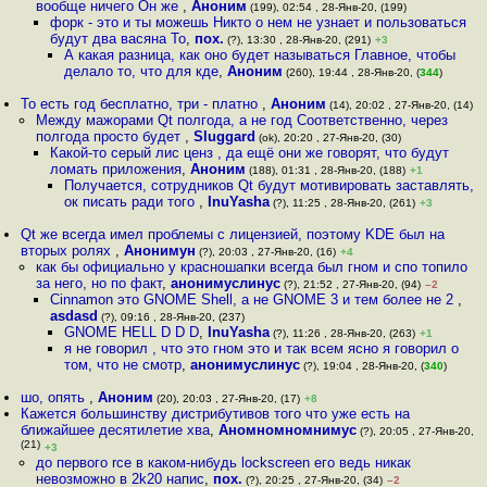
вообще ничего Он же
,
Аноним
(199), 02:54 , 28-Янв-20, (199)
форк - это и ты можешь Никто о нем не узнает и пользоваться
будут два васяна То
,
пох.
(?), 13:30 , 28-Янв-20, (291)
+3
А какая разница, как оно будет называться Главное, чтобы
делало то, что для кде
,
Аноним
(260), 19:44 , 28-Янв-20, (
344
)
То есть год бесплатно, три - платно
,
Аноним
(14), 20:02 , 27-Янв-20, (14)
Между мажорами Qt полгода, а не год Соответственно, через
полгода просто будет
,
Sluggard
(ok), 20:20 , 27-Янв-20, (30)
Какой-то серый лис ценз , да ещё они же говорят, что будут
ломать приложения
,
Аноним
(188), 01:31 , 28-Янв-20, (188)
+1
Получается, сотрудников Qt будут мотивировать заставлять,
ок писать ради того
,
InuYasha
(?), 11:25 , 28-Янв-20, (261)
+3
Qt же всегда имел проблемы с лицензией, поэтому KDE был на
вторых ролях
,
Анонимун
(?), 20:03 , 27-Янв-20, (16)
+4
как бы официально у красношапки всегда был гном и спо топило
за него, но по факт
,
анонимуслинус
(?), 21:52 , 27-Янв-20, (94)
–2
Cinnamon это GNOME Shell, а не GNOME 3 и тем более не 2
,
asdasd
(?), 09:16 , 28-Янв-20, (237)
GNOME HELL D D D
,
InuYasha
(?), 11:26 , 28-Янв-20, (263)
+1
я не говорил , что это гном это и так всем ясно я говорил о
том, что не смотр
,
анонимуслинус
(?), 19:04 , 28-Янв-20, (
340
)
шо, опять
,
Аноним
(20), 20:03 , 27-Янв-20, (17)
+8
Кажется большинству дистрибутивов того что уже есть на
ближайшее десятилетие хва
,
Аномномномнимус
(?), 20:05 , 27-Янв-20,
(21)
+3
до первого rce в каком-нибудь lockscreen его ведь никак
невозможно в 2k20 напис
,
пох.
(?), 20:25 , 27-Янв-20, (34)
–2