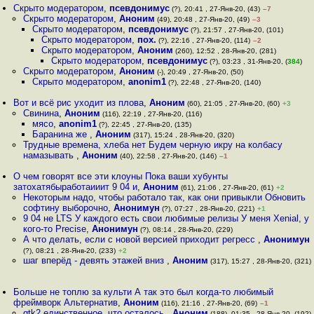
Скрыто модератором
,
псевдонимус
(?), 20:41 , 27-Янв-20, (43)
–7
Скрыто модератором
,
Аноним
(49), 20:48 , 27-Янв-20, (49)
–3
Скрыто модератором
,
псевдонимус
(?), 21:57 , 27-Янв-20, (101)
Скрыто модератором
,
пох.
(?), 22:16 , 27-Янв-20, (114)
–2
Скрыто модератором
,
Аноним
(260), 12:52 , 28-Янв-20, (281)
Скрыто модератором
,
псевдонимус
(?), 03:23 , 31-Янв-20, (
384
)
Скрыто модератором
,
Аноним
(-), 20:49 , 27-Янв-20, (50)
Скрыто модератором
,
anonim1
(?), 22:48 , 27-Янв-20, (140)
Вот и всё рис уходит из плова
,
Аноним
(60), 21:05 , 27-Янв-20, (60)
+3
Свинина
,
Аноним
(116), 22:19 , 27-Янв-20, (116)
мясо
,
anonim1
(?), 22:45 , 27-Янв-20, (135)
Баранина же
,
Аноним
(317), 15:24 , 28-Янв-20, (320)
Трудные времена, хлеба нет Будем черную икру на колбасу
намазывать
,
Аноним
(40), 22:58 , 27-Янв-20, (146)
–1
О чем говорят все эти клоуны Пока ваши хубунты
затохатябыработаииит 9 04 и
,
Аноним
(61), 21:06 , 27-Янв-20, (61)
+2
Некоторым надо, чтобы работало так, как они привыкли Обновить
софтину выборочно
,
Анонимун
(?), 07:27 , 28-Янв-20, (221)
+1
9 04 не LTS У каждого есть свои любимые релизы У меня Xenial, у
кого-то Precise
,
Анонимун
(?), 08:14 , 28-Янв-20, (229)
А что делать, если с новой версией приходит регресс
,
Анонимун
(?), 08:21 , 28-Янв-20, (233)
+2
шаг вперёд - девять этажей вниз
,
Аноним
(317), 15:27 , 28-Янв-20, (321)
Больше не топлю за культи А так это был когда-то любимый
фреймворк Альтернатив
,
Аноним
(116), 21:16 , 27-Янв-20, (69)
–1
gtk2 единственное, что осталось,
,
Аноним
(188), 01:35 , 28-Янв-20, (192)