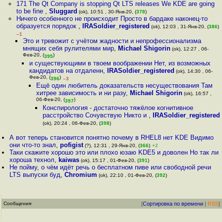
171 The Qt Company is stopping Qt LTS releases We KDE are going
to be fine
,
Sluggard
(ok), 10:51 , 30-Янв-20, (
378
)
Ничего особенного не происходит Просто в бардаке наконец-то
образуется порядок
,
IRASoldier_registered
(ok), 12:03 , 31-Янв-20, (
386
)
–1
Это и тревожит с учётом жадности и непрофессионализма
мнящих себя рулителями мир
,
Michael Shigorin
(ok), 12:27 , 06-
Фев-20, (
)
395
и существующими в твоем воображении Нет, из возможных
кандидатов на отдаленн
,
IRASoldier_registered
(ok), 14:30 , 06-
Фев-20, (
)
396
–3
Ещё один любитель доказательств несуществования Там
хитрее зависимость и ни разу
,
Michael Shigorin
(ok), 16:57 ,
06-Фев-20, (
)
397
Конспирология - достаточно тяжёлое когнитивное
расстройство Сочувствую Никто и
,
IRASoldier_registered
(ok), 20:24 , 06-Фев-20, (
398
)
А вот теперь становится понятно почему в RHEL8 нет KDE Видимо
они что-то знал
,
pofigist
(?), 12:31 , 29-Янв-20, (
366
)
+2
Таки скажите хорошо это или плохо юзаю KDE5 и доволен Но так ли
хороша технол
,
kaiwas
(ok), 15:17 , 01-Фев-20, (
391
)
Не пойму, о чём идёт речь о бесплатном пиве или свободной речи
LTS выпуски буд
,
Chromium
(ok), 22:10 , 01-Фев-20, (
392
)
Сообщения
[
Сортировка по времени
|
RSS
]