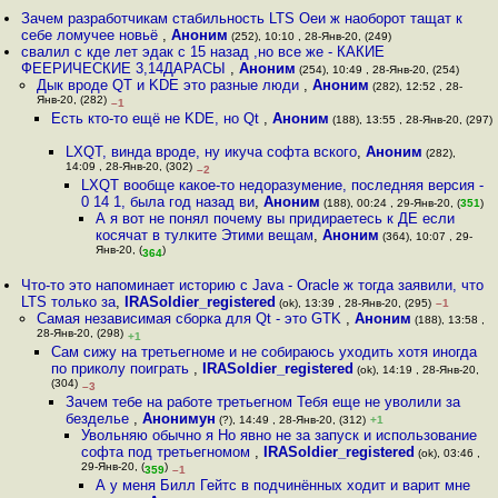
Зачем разработчикам стабильность LTS Оеи ж наоборот тащат к
себе ломучее новьё
,
Аноним
(252), 10:10 , 28-Янв-20, (249)
свалил с кде лет эдак с 15 назад ,но все же - КАКИЕ
ФЕЕРИЧЕСКИЕ 3,14ДАРАСЫ
,
Аноним
(254), 10:49 , 28-Янв-20, (254)
Дык вроде QT и KDE это разные люди
,
Аноним
(282), 12:52 , 28-
Янв-20, (282)
–1
Есть кто-то ещё не KDE, но Qt
,
Аноним
(188), 13:55 , 28-Янв-20, (297)
LXQT, винда вроде, ну икуча софта вского
,
Аноним
(282),
14:09 , 28-Янв-20, (302)
–2
LXQT вообще какое-то недоразумение, последняя версия -
0 14 1, была год назад ви
,
Аноним
(188), 00:24 , 29-Янв-20, (
351
)
А я вот не понял почему вы придираетесь к ДЕ если
косячат в тулките Этими вещам
,
Аноним
(364), 10:07 , 29-
Янв-20, (
)
364
Что-то это напоминает историю с Java - Oracle ж тогда заявили, что
LTS только за
,
IRASoldier_registered
(ok), 13:39 , 28-Янв-20, (295)
–1
Самая независимая сборка для Qt - это GTK
,
Аноним
(188), 13:58 ,
28-Янв-20, (298)
+1
Сам сижу на третьегноме и не собираюсь уходить хотя иногда
по приколу поиграть
,
IRASoldier_registered
(ok), 14:19 , 28-Янв-20,
(304)
–3
Зачем тебе на работе третьегном Тебя еще не уволили за
безделье
,
Анонимун
(?), 14:49 , 28-Янв-20, (312)
+1
Увольняю обычно я Но явно не за запуск и использование
софта под третьегномом
,
IRASoldier_registered
(ok), 03:46 ,
29-Янв-20, (
)
359
–1
А у меня Билл Гейтс в подчинённых ходит и варит мне