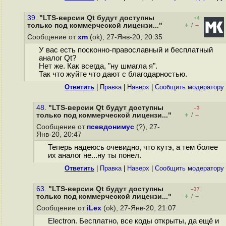
39.
"LTS-версии Qt будут доступны
+4
+
–
только под коммерческой лицензи..."
/
Сообщение от
xm
(ok), 27-Янв-20, 20:35
У вас есть посконно-православный и бесплатный
аналог Qt?
Нет же. Как всегда, "ну шмагла я".
Так что жуйте что дают с благодарностью.
Ответить
|
Правка
|
Наверх
|
Cообщить модератору
48.
"LTS-версии Qt будут доступны
–3
+
–
только под коммерческой лицензи..."
/
Сообщение от
псевдонимус
(?), 27-
Янв-20, 20:47
Теперь надеюсь очевидно, что кутэ, а тем более
их аналог не...ну ты понел.
Ответить
|
Правка
|
Наверх
|
Cообщить модератору
63.
"LTS-версии Qt будут доступны
–37
+
–
только под коммерческой лицензи..."
/
Сообщение от
iLex
(ok), 27-Янв-20, 21:07
Electron. Бесплатно, все коды открыты, да ещё и