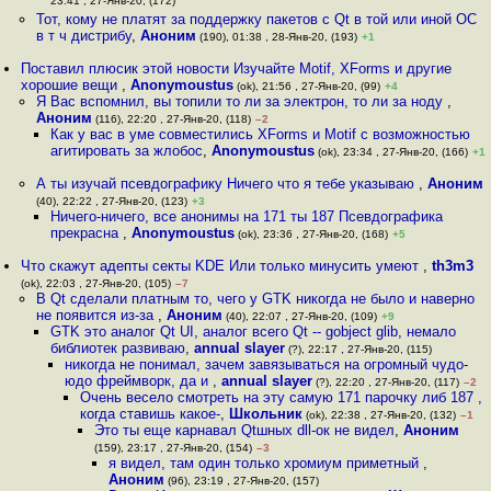
23:41 , 27-Янв-20, (172)
Тот, кому не платят за поддержку пакетов с Qt в той или иной ОС
в т ч дистрибу
,
Аноним
(190), 01:38 , 28-Янв-20, (193)
+1
Поставил плюсик этой новости Изучайте Motif, XForms и другие
хорошие вещи
,
Anonymoustus
(ok), 21:56 , 27-Янв-20, (99)
+4
Я Вас вспомнил, вы топили то ли за электрон, то ли за ноду
,
Аноним
(116), 22:20 , 27-Янв-20, (118)
–2
Как у вас в уме совместились XForms и Motif с возможностью
агитировать за жлобос
,
Anonymoustus
(ok), 23:34 , 27-Янв-20, (166)
+1
А ты изучай псевдографику Ничего что я тебе указываю
,
Аноним
(40), 22:22 , 27-Янв-20, (123)
+3
Ничего-ничего, все анонимы на 171 ты 187 Псевдографика
прекрасна
,
Anonymoustus
(ok), 23:36 , 27-Янв-20, (168)
+5
Что скажут адепты секты KDE Или только минусить умеют
,
th3m3
(ok), 22:03 , 27-Янв-20, (105)
–7
В Qt сделали платным то, чего у GTK никогда не было и наверно
не появится из-за
,
Аноним
(40), 22:07 , 27-Янв-20, (109)
+9
GTK это аналог Qt UI, аналог всего Qt -- gobject glib, немало
библиотек развиваю
,
annual slayer
(?), 22:17 , 27-Янв-20, (115)
никогда не понимал, зачем завязываться на огромный чудо-
юдо фреймворк, да и
,
annual slayer
(?), 22:20 , 27-Янв-20, (117)
–2
Очень весело смотреть на эту самую 171 парочку либ 187 ,
когда ставишь какое-
,
Школьник
(ok), 22:38 , 27-Янв-20, (132)
–1
Это ты еще карнавал Qtшных dll-ок не видел
,
Аноним
(159), 23:17 , 27-Янв-20, (154)
–3
я видел, там один только хромиум приметный
,
Аноним
(96), 23:19 , 27-Янв-20, (157)