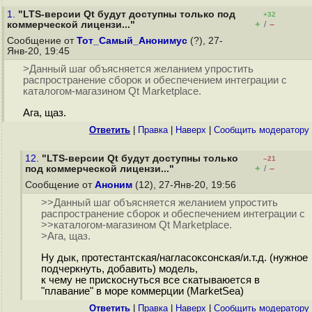
1.
"LTS-версии Qt будут доступны только под
+32
+
–
коммерческой лицензи..."
/
Сообщение от
Тот_Самый_Анонимус
(?), 27-
Янв-20, 19:45
>Данный шаг объясняется желанием упростить
распространение сборок и обеспечением интеграции с
каталогом-магазином Qt Marketplace.
Ага, щаз.
Ответить
|
Правка
|
Наверх
|
Cообщить модератору
12.
"LTS-версии Qt будут доступны только
–21
+
–
под коммерческой лицензи..."
/
Сообщение от
Аноним
(12), 27-Янв-20, 19:56
>>Данный шаг объясняется желанием упростить
распространение сборок и обеспечением интеграции c
>>каталогом-магазином Qt Marketplace.
>Ага, щаз.
Ну дык, протестантская/нагласоксонская/и.т.д. (нужное
подчеркнуть, добавить) модель,
к чему не прискоснуться все скатываюется в
"плавание" в море коммерции (MarketSea)
Ответить
|
Правка
|
Наверх
|
Cообщить модератору