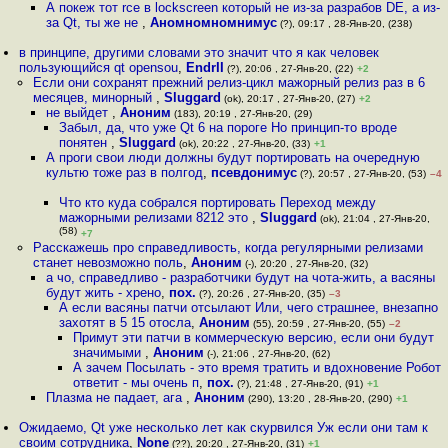
А покеж тот rce в lockscreen который не из-за разрабов DE, а из-
за Qt, ты же не
,
Аномномномнимус
(?), 09:17 , 28-Янв-20, (238)
в принципе, другими словами это значит что я как человек
пользующийся qt opensou
,
EndrII
(?), 20:06 , 27-Янв-20, (22)
+2
Если они сохранят прежний релиз-цикл мажорный релиз раз в 6
месяцев, минорный
,
Sluggard
(ok), 20:17 , 27-Янв-20, (27)
+2
не выйдет
,
Аноним
(183), 20:19 , 27-Янв-20, (29)
Забыл, да, что уже Qt 6 на пороге Но принцип-то вроде
понятен
,
Sluggard
(ok), 20:22 , 27-Янв-20, (33)
+1
А проги свои люди должны будут портировать на очередную
культю тоже раз в полгод
,
псевдонимус
(?), 20:57 , 27-Янв-20, (53)
–4
Что кто куда собрался портировать Переход между
мажорными релизами 8212 это
,
Sluggard
(ok), 21:04 , 27-Янв-20,
(58)
+7
Расскажешь про справедливость, когда регулярными релизами
станет невозможно поль
,
Аноним
(-), 20:20 , 27-Янв-20, (32)
а чо, справедливо - разработчики будут на чота-жить, а васяны
будут жить - хрено
,
пох.
(?), 20:26 , 27-Янв-20, (35)
–3
А если васяны патчи отсылают Или, чего страшнее, внезапно
захотят в 5 15 отосла
,
Аноним
(55), 20:59 , 27-Янв-20, (55)
–2
Примут эти патчи в коммерческую версию, если они будут
значимыми
,
Аноним
(-), 21:06 , 27-Янв-20, (62)
А зачем Посылать - это время тратить и вдохновение Робот
ответит - мы очень п
,
пох.
(?), 21:48 , 27-Янв-20, (91)
+1
Плазма не падает, ага
,
Аноним
(290), 13:20 , 28-Янв-20, (290)
+1
Ожидаемо, Qt уже несколько лет как скурвился Уж если они там к
своим сотрудника
,
None
(??), 20:20 , 27-Янв-20, (31)
+1