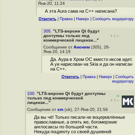
Янв-20, 11:24
А эта Aura сама на C++ написана?
Ответить
|
Правка
|
Наверх
|
Cообщить модератору
305.
"LTS-версии Qt будут
доступны только под
+
–
/
коммерческой лицензи..."
Сообщение от
Аноним
(305), 28-
Янв-20, 14:19
Да. Аура в Хром ОС вместо иксов идет.
А уи нарисован на Skia и да он написан
на C++.
Ответить
|
Правка
|
Наверх
|
Cообщить
модератору
100.
"LTS-версии Qt будут доступны
+5
только под коммерческой
+
–
/
лицензи..."
Сообщение от
xm
(ok), 27-Янв-20, 21:56
Да вы чё! Только писали не воцерквлённые
православные, а опять же, богомерзкие
англосаксы по большей части.
Некуда поцреоту со своей душевной