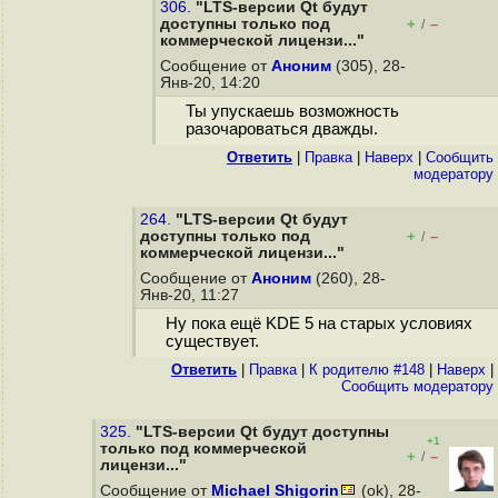
306.
"LTS-версии Qt будут
доступны только под
+
–
/
коммерческой лицензи..."
Сообщение от
Аноним
(305), 28-
Янв-20, 14:20
Ты упускаешь возможность
разочароваться дважды.
Ответить
|
Правка
|
Наверх
|
Cообщить
модератору
264.
"LTS-версии Qt будут
доступны только под
+
–
/
коммерческой лицензи..."
Сообщение от
Аноним
(260), 28-
Янв-20, 11:27
Ну пока ещё KDE 5 на старых условиях
существует.
Ответить
|
Правка
|
К родителю #148
|
Наверх
|
Cообщить модератору
325.
"LTS-версии Qt будут доступны
+1
только под коммерческой
+
–
/
лицензи..."
Сообщение от
Michael Shigorin
(ok), 28-