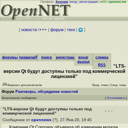
Профиль:
Аноним
(
вход
|
регистрация
)
неRU
opennet.me
[
новости
/
+++
|
форум
|
теги
|
]
форумы
правила/FAQ
поиск
регистрация
вход/
слежка
выход
RSS
"LTS-
версии Qt будут доступны только под коммерческой
лицензией"
Вариант для распечатки
Пред. тема
|
След. тема
Форум
Разговоры, обсуждение новостей
Изначальное сообщение
[
Отслеживать
]
"LTS-версии Qt будут доступны только под
+
–
/
коммерческой лицензией"
Сообщение от
opennews
(?), 27-Янв-20, 19:45
Компания Qt Company объявила об изменении модели