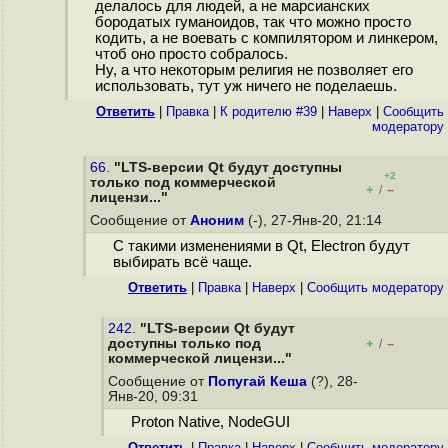
делалось для людей, а не марсианских
бородатых гуманоидов, так что можно просто
кодить, а не воевать с компилятором и линкером,
чтоб оно просто собралось.
Ну, а что некоторым религия не позволяет его
использовать, тут уж ничего не поделаешь.
Ответить
|
Правка
|
К родителю #39
|
Наверх
|
Cообщить
модератору
66.
"LTS-версии Qt будут доступны
+2
только под коммерческой
+
–
/
лицензи..."
Сообщение от
Аноним
(-), 27-Янв-20, 21:14
С такими изменениями в Qt, Electron будут
выбирать всё чаще.
Ответить
|
Правка
|
Наверх
|
Cообщить модератору
242.
"LTS-версии Qt будут
доступны только под
+
–
/
коммерческой лицензи..."
Сообщение от
Попугай Кеша
(?), 28-
Янв-20, 09:31
Proton Native, NodeGUI
Ответить
|
Правка
|
Наверх
|
Cообщить модератору