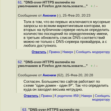
61.
"DNS-over-HTTPS включён по
умолчанию в Firefox для пользовате..."
+
–
/
Сообщение от
Аноним
(-), 25-Фев-20, 20:23
Толк в том, что во первых исключаются мусорные
запросы ко всяким маркетинговым конторам, во
вторых на публичном сервере нельзя определить
количество посещений по определенному имени,
в третьих обновлять список DNS-соответствий
можно не только с DNS-сервера провайдера, а с
любого доступного.
Ответить
|
Правка
|
Наверх
|
Cообщить модератору
62.
"DNS-over-HTTPS включён по
умолчанию в Firefox для пользовате..."
+
–
/
Сообщение от
Аноним
(62), 25-Фев-20, 20:28
Согласен. Большинство сайтов работают по
схеме "один домен - один IP". Так что определить
куда он заходил весьма нетрудно.
Ответить
|
Правка
|
К родителю #59
|
Наверх
|
Cообщить
модератору
63.
"DNS-over-HTTPS включён по