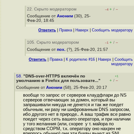
22. Скрыто модератором
+
–
/
–4
Сообщение от
Аноним
(30), 25-
Фев-20, 18:45
Ответить
|
Правка
|
Наверх
|
Cообщить модератору
105. Скрыто модератором
+
–
/
–1
Сообщение от
пох.
(?), 25-Фев-20, 21:57
Ответить
|
Правка
|
К родителю #16
|
Наверх
|
Cообщить
модератору
58.
"DNS-over-HTTPS включён по
+1
+
–
умолчанию в Firefox для пользовате..."
/
Сообщение от
Аноним
(58), 25-Фев-20, 20:17
вообще то запрос от серверов клаудфлари до NS
серверов отвечающих за домен, который вы
запрашивали никуда не денется и так же поедет
обычным, ни разу ни шифрованным DNS запросом,
ибо другого нет в природе.. А ваш трафик все равно
поедет через сеть вашего оператора, и при наличии
у того желанния (или, скорее у т. майора по
средством СОРМ, т.к. оператору оно нахрен не
вперлось обычно) они эти буквы вынут из SNI.