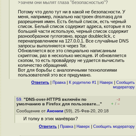
>зачем они мылят глаза "безопасностью"?
Потому что дело тут ни в какой не безопасности. У
меня, например, локально настроен dnsmasq для
разрешения имен. Есть белый список, есть черный
список. Белый список содержит адреса, которые я по
большей части использую, черный список содержит
разнообразное гуглоговно, вроде doubleclick, с
перенаправлением на 127.0.0.1. Все случайные DNS
запросы выполняются через Tor.
Обновляется все это специально написанным
скриптом, раз в несколько месяцев. И обновляется
скопом, то есть провайдеру не удается вычислить
количество обращений.
Вот для борьбы с аналогичными технологиями
пользователей это все придумано.
Ответить
|
Правка
|
К родителю #1
|
Наверх
|
Cообщить
модератору
59.
"DNS-over-HTTPS включён по
–2
+
–
умолчанию в Firefox для пользовате..."
/
Сообщение от
Аноним
(59), 25-Фев-20, 20:18
И толку в этих манёврах?
Ответить
|
Правка
|
Наверх
|
Cообщить модератору