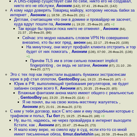
А DNS-сервер существует сам по себе, никто его не создавал,
никто его не обслужи
,
Аноним
(142), 07:41 , 26-Фев-20, (142)
А кому надо доверять Товарищ майору, которому несешь бабки за
интернет
,
Аноним
(-), 18:59 , 25-Фев-20, (31)
–2
Дятлам, считающим что они в домике и провайдер не засечет,
куда вдруг пошли па
,
Аноним
(-), 19:20 , 25-Фев-20, (45)
+2
Так вроде бы прокси пока никто не отменял
,
Аноним
(84),
21:37 , 25-Фев-20, (96)
Сейчас это модно называть словом VPN Но совершенно
внезапно, кто бы мог пред
,
анонн
(ok), 22:17 , 25-Фев-20, (108)
На минуточку, они могут профайл клиента отстроить и тор
будет от них помогать
,
Аноним
(136), 07:00 , 26-Фев-20, (136)
+1
Причём TLS им в этом сильно поможет implicit
fingerprinting , он ведь не затачи
,
Аноним
(67), 21:10 , 26-
Фев-20, (177)
Это с тех пор как перестали выдавать бумажки экстрасенсам
юрик в рф стал оплотом
,
GentooBoy
(ok), 19:23 , 25-Фев-20, (47)
–3
Юрик в РФ, выполняющий требования регуляторов, не будет
забанен скорее всего К
,
Аноним
(67), 20:35 , 25-Фев-20, (65)
Влажные фантазии анона мало имеют общего с реальностью
,
GentooBoy
(ok), 23:20 , 25-Фев-20, (114)
–2
Я не понял, вы на свою жизнь-жестянку жалуетесь
,
Аноним
(67), 21:01 , 26-Фев-20, (173)
С кем у тебя договор, вася С мтс-ами и ему подобными которые с
трафиком и польз
,
Ты бот
(?), 19:25 , 25-Фев-20, (48)
+3
Ну, вы-то, надеюсь, не через провайдера в интернет выходите
Кстати, как
,
Аноним
(67), 20:47 , 25-Фев-20, (73)
Я мало кому верю, но смело иду в суд, если кто-то со мной
имеет письменные обяза
,
timur.davletshin
(ok), 20:59 , 25-Фев-20, (82)