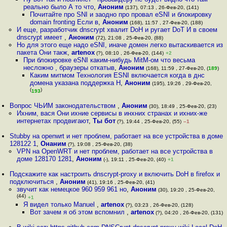
реально было А то что
,
Аноним
(137), 07:13 , 26-Фев-20, (141)
Почитайте про SNI и заодно про провал eSNI и блокировку
domain fronting Если в
,
Аноним
(168), 11:57 , 27-Фев-20, (188)
И еще, разработчик dnscrypt хвалит DoH и ругает DoT И в своем
dnscrypt имеет
,
Аноним
(72), 21:08 , 25-Фев-20, (88)
Но для этого еще надо eSNI, иначе домен легко вытаскивается из
пакета Они такж
,
artenox
(?), 08:10 , 26-Фев-20, (144)
+2
При блокировке eSNI каким-нибудь MitM-ом что весьма
несложно , браузеры откатыв
,
Аноним
(168), 11:59 , 27-Фев-20, (
189
)
Каким митмом Технология ESNI включается когда в днс
домена указана поддержка Н
,
Аноним
(195), 19:26 , 29-Фев-20,
(
)
193
Вопрос ЧЬИМ законодательством
,
Аноним
(30), 18:49 , 25-Фев-20, (23)
Ихним, вася Они ихние сервисы в инхних странах и ихних-же
интернетах продвигают
,
Ты бот
(?), 19:44 , 25-Фев-20, (55)
–1
Stubby на openwrt и нет проблем, работает на все устройства в доме
128122 1
,
Онаним
(?), 19:08 , 25-Фев-20, (38)
VPN на OpenWRT и нет проблем, работает на все устройства в
доме 128170 1281
,
Аноним
(-), 19:11 , 25-Фев-20, (40)
+1
Подскажите как настроить dnscrypt-proxy и включить DoH в firefox и
подключиться
,
Аноним
(41), 19:16 , 25-Фев-20, (41)
звучит как немецкое 960 959 961 но
,
Аноним
(30), 19:20 , 25-Фев-20,
(44)
+1
Я видел только Manuel
,
artenox
(?), 03:23 , 26-Фев-20, (128)
Вот зачем я об этом вспомнил
,
artenox
(?), 04:20 , 26-Фев-20, (131)