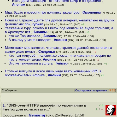
Еште дети капсаицин - от него тоже кайф и он дешевле
,
Аноним
(137), 23:11 , 26-Фев-20, (182)
Мда, будто в новости про политику зашел Брр
,
Омононим
(?), 05:15 ,
26-Фев-20, (133)
Почитал Страшно Дайте плз другой интернет, желательно на других
физических при
,
ryoken
(ok), 08:45 , 26-Фев-20, (145)
+2
Уважаемые гуру, почему в Firefox под Минтом 4К видео тормозит, а
в Хромиуме нет
,
Аноним
(149), 09:58 , 26-Фев-20, (149)
+1
это же Тор мозилла
,
Аноним
(30), 17:19 , 26-Фев-20, (160)
А почему у меня наоборот
,
Аноним
(137), 23:12 , 26-Фев-20, (183)
Моментами мне кажется, что часть критиков данной технологии на
самом деле имеют
,
Следопыт
(??), 11:50 , 26-Фев-20, (151)
–3
Кто там минусуёт, человек же сказал, что кажется и говорил по
часть комментаторо
,
Аноним
(156), 17:47 , 26-Фев-20, (163)
–1
Это не технология а услуга
,
Геймер
(?), 22:56 , 26-Фев-20, (181)
+1
Столько визгу-то А всего лишь надо взять копеечный VPS в
обожаемой вами Африке
,
Аноним
(157), 15:07 , 26-Фев-20, (157)
+1
Сообщения
[
Сортировка по времени
|
RSS
]
1.
"DNS-over-HTTPS включён по умолчанию в
+14
+
–
Firefox для пользовате..."
/
Сообщение от
Gemorroj
(ok), 25-Фев-20, 17:58