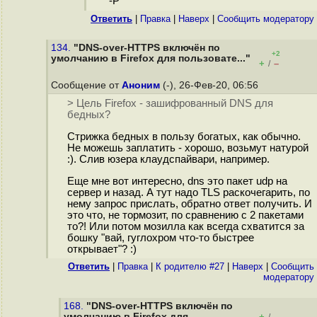
"-P"
Ответить
|
Правка
|
Наверх
|
Cообщить модератору
134.
"DNS-over-HTTPS включён по
+2
умолчанию в Firefox для пользовате..."
+
–
/
Сообщение от
Аноним
(-), 26-Фев-20, 06:56
> Цель Firefox - зашифрованный DNS для
бедных?
Стрижка бедных в пользу богатых, как обычно.
Не можешь заплатить - хорошо, возьмут натурой
:). Слив юзера клаудспайвари, например.
Еще мне вот интересно, dns это пакет udp на
сервер и назад. А тут надо TLS раскочегарить, по
нему запрос прислать, обратно ответ получить. И
это что, не тормозит, по сравнению с 2 пакетами
то?! Или потом мозилла как всегда схватится за
бошку "вай, гуглохром что-то быстрее
открывает"? :)
Ответить
|
Правка
|
К родителю #27
|
Наверх
|
Cообщить
модератору
168.
"DNS-over-HTTPS включён по
умолчанию в Firefox для
+
–