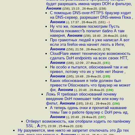
будет разрешать имена через DOH и фильтро
,
Аноним
(156), 15:15 , 26-Фев-20, (158)
С помощью DNS-over-HTTPS браузер ходит
на DNS-сервер, разрешает DNS-имена Пока
,
Аноним
(-), 17:37 , 26-Фев-20, (161)
–1
Ну что же, поживем посмотрим Пусть
Мозила покаместЪ попилит бабло А там
наверня
,
Аноним
(156), 18:40 , 26-Фев-20, (164)
Про грамотных людей я уже написал А вот
если эта firefox-ина начнет лезть в Инте
,
Аноним
(156), 21:58 , 26-Фев-20, (179)
CloudFlare имеет техническую возможность
сделать DoH endpoints на всех своих HTT
,
Аноним
(168), 12:09 , 27-Фев-20, (
191
)
Не особо и пытался, обоснований так и не
привел, потому что их у тебя нет Иначе
,
Аноним
(195), 19:48 , 29-Фев-20, (
195
)
Каких обоснования я тебе должен был
привести Обосновать что браузер не может
фи
,
Аноним
(-), 20:46 , 29-Фев-20, (
196
)
Ложь Я требовал обоснований почему
введение DoH помешает тебе или кому-то
фильт
,
Аноним
(195), 19:41 , 29-Фев-20, (
194
)
А теперь одень очки и прочитай название
темы Там о работе браузер с DoH речь ид
,
Аноним
(-), 20:49 , 29-Фев-20, (
197
)
Отберут возможность, как отобрали ходить по палёному
SSL
,
А
(??), 23:38 , 25-Фев-20, (119)
Ну разумеется, мне никто не запретит отключать это До тех
пор, пока это можно о
,
Аноним