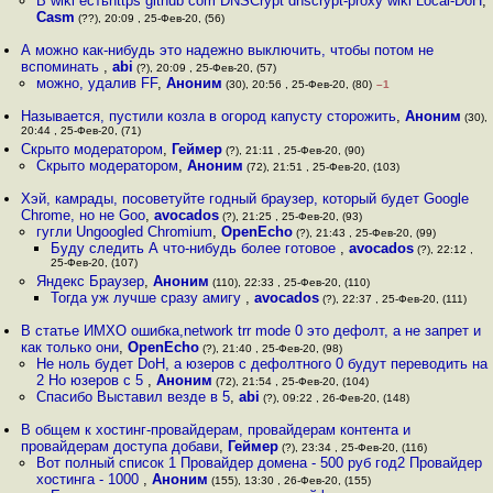
В wiki естьhttps github com DNSCrypt dnscrypt-proxy wiki Local-DoH
,
Casm
(??), 20:09 , 25-Фев-20, (56)
А можно как-нибудь это надежно выключить, чтобы потом не
вспоминать
,
abi
(?), 20:09 , 25-Фев-20, (57)
можно, удалив FF
,
Аноним
(30), 20:56 , 25-Фев-20, (80)
–1
Называется, пустили козла в огород капусту сторожить
,
Аноним
(30),
20:44 , 25-Фев-20, (71)
Скрыто модератором
,
Геймер
(?), 21:11 , 25-Фев-20, (90)
Скрыто модератором
,
Аноним
(72), 21:51 , 25-Фев-20, (103)
Хэй, камрады, посоветуйте годный браузер, который будет Google
Chrome, но не Goo
,
avocados
(?), 21:25 , 25-Фев-20, (93)
гугли Ungoogled Chromium
,
OpenEcho
(?), 21:43 , 25-Фев-20, (99)
Буду следить А что-нибудь более готовое
,
avocados
(?), 22:12 ,
25-Фев-20, (107)
Яндекс Браузер
,
Аноним
(110), 22:33 , 25-Фев-20, (110)
Тогда уж лучше сразу амигу
,
avocados
(?), 22:37 , 25-Фев-20, (111)
В статье ИМХО ошибка,network trr mode 0 это дефолт, a не запрет и
как только они
,
OpenEcho
(?), 21:40 , 25-Фев-20, (98)
Не ноль будет DoH, а юзеров с дефолтного 0 будут переводить на
2 Но юзеров с 5
,
Аноним
(72), 21:54 , 25-Фев-20, (104)
Спасибо Выставил везде в 5
,
abi
(?), 09:22 , 26-Фев-20, (148)
В общем к хостинг-провайдерам, провайдерам контента и
провайдерам доступа добави
,
Геймер
(?), 23:34 , 25-Фев-20, (116)
Вот полный список 1 Провайдер домена - 500 руб год2 Провайдер
хостинга - 1000
,
Аноним
(155), 13:30 , 26-Фев-20, (155)