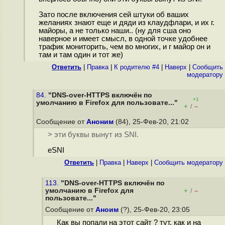
Зато после включения сей штуки об ваших
желаниях знают еще и дяди из клаудфлари, и их г.
майоры, а не только наши.. (ну для сша оно
наверное и имеет смысл, в одной точке удобнее
трафик мониторить, чем во многих, и г майор он и
там и там один и тот же)
Ответить
|
Правка
|
К родителю #4
|
Наверх
|
Cообщить
модератору
84.
"DNS-over-HTTPS включён по
+1
умолчанию в Firefox для пользовате..."
+
–
/
Сообщение от
Аноним
(84), 25-Фев-20, 21:02
> эти буквы вынут из SNI.
eSNI
Ответить
|
Правка
|
Наверх
|
Cообщить модератору
113.
"DNS-over-HTTPS включён по
умолчанию в Firefox для
+
–
/
пользовате..."
Сообщение от
Аноим
(?), 25-Фев-20, 23:05
Как вы попали на этот сайт ? тут, как и на