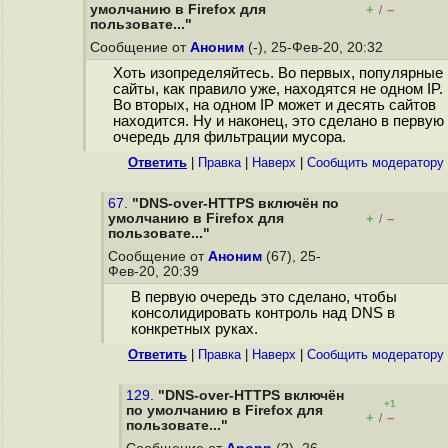
умолчанию в Firefox для
+
–
/
пользовате..."
Сообщение от
Аноним
(-), 25-Фев-20, 20:32
Хоть изопределяйтесь. Во первых, популярные
сайты, как правило уже, находятся не одном IP.
Во вторых, на одном IP может и десять сайтов
находится. Ну и наконец, это сделано в первую
очередь для фильтрации мусора.
Ответить
|
Правка
|
Наверх
|
Cообщить модератору
67.
"DNS-over-HTTPS включён по
умолчанию в Firefox для
+
–
/
пользовате..."
Сообщение от
Аноним
(67), 25-
Фев-20, 20:39
В первую очередь это сделано, чтобы
консолидировать контроль над DNS в
конкретных руках.
Ответить
|
Правка
|
Наверх
|
Cообщить модератору
129.
"DNS-over-HTTPS включён
+1
по умолчанию в Firefox для
+
–
/
пользовате..."