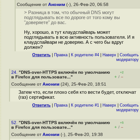
Сообщение от
Аноним
(-), 26-Фев-20, 06:58
> Разница в том, что обычный DNS могут
подглядывать все по дороге от того кому вы
"доверяете" до вас.
Ну, хорошо, а тут клаудспайварь может
подглядывать в всю активность пользователя. И я
клаудспайвари не доверяю. А с чего бы вдруг
должен?
Ответить
|
Правка
|
К родителю #4
|
Наверх
|
Cообщить
модератору
24.
"DNS-over-HTTPS включён по умолчанию
+2
+
–
в Firefox для пользовате..."
/
Сообщение от
Аноним
(24), 25-Фев-20, 18:51
Затем что, если плохо себя кто вести будет, отключат
(газ) сертификат.
Ответить
|
Правка
|
К родителю #1
|
Наверх
|
Cообщить
модератору
52.
"DNS-over-HTTPS включён по умолчанию
+5
+
–
в Firefox для пользовате..."
/
Сообщение от
Аноним
(-), 25-Фев-20, 19:38