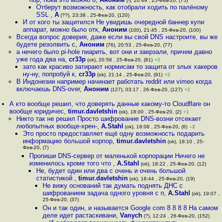
(-), 20:49 , 25-Фев-20, (75)
Отберут возможность, как отобрали ходить по палёному
SSL
,
А
(??), 23:38 , 25-Фев-20, (120)
И от кого ты защитился Не увидишь очередной баннер купи
аппарат, можно было отк
,
Аноним
(100), 21:45 , 25-Фев-20, (100)
Всегда вопрос доверия, даже если вы свой DNS настроите, вы же
будете резолвить с
,
Аноним
(76), 20:53 , 25-Фев-20, (77)
а нечего было pi-hole пиарить, вот они и заерзали, причем давно
уже года два на
,
cr33p
(ok), 20:58 , 25-Фев-20, (81)
+2
зато как красиво затирают нормисам то защита от злых хакеров
ну-ну, попробуй к
,
cr33p
(ok), 21:14 , 25-Фев-20, (91)
+2
В Индонезии например начинает работать reddit или vimeo когда
включаешь DNS-over
,
Аноним
(127), 03:17 , 26-Фев-20, (127)
+2
А кто вообще решил, что доверять данные какому-то Cloudflare он
вообще юридичес
,
timur.davletshin
(ok), 18:00 , 25-Фев-20, (2)
+1
Никто так не решил Просто шифрование DNS-возни отсекает
любопытных вообще-хрен-
,
A.Stahl
(ok), 18:08 , 25-Фев-20, (6)
–2
Это просто предоставляет ещё одну возможность подарить
информацию большой корпор
,
timur.davletshin
(ok), 18:10 , 25-
Фев-20, (7)
Пропиши DNS-сервер от маленькой корпорации Ничего не
изменилось кроме того что
,
A.Stahl
(ok), 18:22 , 25-Фев-20, (12)
Не, будет один или два с очень и очень большой
статистикой
,
timur.davletshin
(ok), 18:44 , 25-Фев-20, (19)
Не вижу оснований так думать поднять ДНС с
шифрованием задача одного уровня с п
,
A.Stahl
(ok), 19:07 ,
25-Фев-20, (37)
Он и так один, и называется Google com 8 8 8 8 На самом
деле идет растаскивани
,
Vanych
(?), 12:24 , 26-Фев-20, (152)