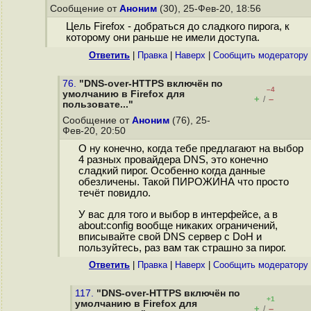
Сообщение от
Аноним
(30), 25-Фев-20, 18:56
Цель Firefox - добраться до сладкого пирога, к
которому они раньше не имели доступа.
Ответить
|
Правка
|
Наверх
|
Cообщить модератору
76.
"DNS-over-HTTPS включён по
–4
умолчанию в Firefox для
+
–
/
пользовате..."
Сообщение от
Аноним
(76), 25-
Фев-20, 20:50
О ну конечно, когда тебе предлагают на выбор
4 разных провайдера DNS, это конечно
сладкий пирог. Особенно когда данные
обезличены. Такой ПИРОЖИНА что просто
течёт повидло.
У вас для того и выбор в интерфейсе, а в
about:config вообще никаких ограничений,
вписывайте свой DNS сервер с DoH и
пользуйтесь, раз вам так страшно за пирог.
Ответить
|
Правка
|
Наверх
|
Cообщить модератору
117.
"DNS-over-HTTPS включён по
+1
умолчанию в Firefox для
+
–
/