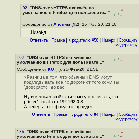
92.
"DNS-over-HTTPS включён по
–4
умолчанию в Firefox для пользовате..."
+
–
/
Сообщение от
Аноним
(92), 25-Фев-20, 21:15
Шизойд
Ответить
|
Правка
|
К родителю #58
|
Наверх
|
Cообщить
модератору
102.
"DNS-over-HTTPS включён по
+
–
/
умолчанию в Firefox для пользовате..."
Сообщение от
КО
(?), 25-Фев-20, 21:51
>Разница в том, что обычный DNS могут
подглядывать все по дороге от того кому вы
"доверяете" до вас.
Ну и в локальной сети я могу прописать, что
printer1.local это 192.168.0.3
А теперь этот фокус не пройдет.
Ответить
|
Правка
|
К родителю #4
|
Наверх
|
Cообщить
модератору
135.
"DNS-over-HTTPS включён по
–1
+
–
умолчанию в Firefox для пользовате..."
/