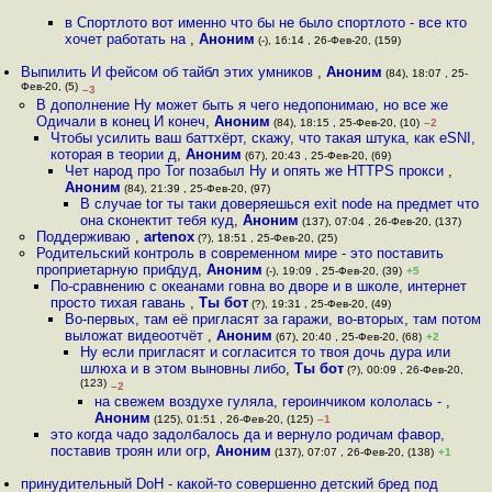
в Спортлото вот именно что бы не было спортлото - все кто
хочет работать на
,
Аноним
(-), 16:14 , 26-Фев-20, (159)
Выпилить И фейсом об тайбл этих умников
,
Аноним
(84), 18:07 , 25-
Фев-20, (5)
–3
В дополнение Ну может быть я чего недопонимаю, но все же
Одичали в конец И конеч
,
Аноним
(84), 18:15 , 25-Фев-20, (10)
–2
Чтобы усилить ваш баттxёрт, скажу, что такая штука, как eSNI,
которая в теории д
,
Аноним
(67), 20:43 , 25-Фев-20, (69)
Чет народ про Tor позабыл Ну и опять же HTTPS прокси
,
Аноним
(84), 21:39 , 25-Фев-20, (97)
В случае tor ты таки доверяешься exit node на предмет что
она сконектит тебя куд
,
Аноним
(137), 07:04 , 26-Фев-20, (137)
Поддерживаю
,
artenox
(?), 18:51 , 25-Фев-20, (25)
Родительский контроль в современном мире - это поставить
проприетарную пpибдyд
,
Аноним
(-), 19:09 , 25-Фев-20, (39)
+5
По-сравнению с океанами говна во дворе и в школе, интернет
просто тихая гавань
,
Ты бот
(?), 19:31 , 25-Фев-20, (49)
Во-первых, там её пригласят за гаражи, во-вторых, там потом
выложат видеоотчёт
,
Аноним
(67), 20:40 , 25-Фев-20, (68)
+2
Ну если пригласят и согласится то твоя дочь дура или
шлюха и в этом выновны либо
,
Ты бот
(?), 00:09 , 26-Фев-20,
(123)
–2
на свежем воздухе гуляла, героинчиком кололась -
,
Аноним
(125), 01:51 , 26-Фев-20, (125)
–1
это когда чадо задолбалось да и вернуло родичам фавор,
поставив троян или огр
,
Аноним
(137), 07:07 , 26-Фев-20, (138)
+1
принудительный DoH - какой-то совершенно детский бред под