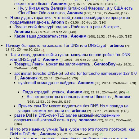
после этого безоп
,
Аноним
(137), 07:09 , 26-Фев-20, (139)
+3
Ну, у Китая есть Великий Китайский Фаервол, а у США есть
CloudFlare Оба они выпо
,
Аноним
(168), 11:56 , 27-Фев-20, (187)
Я могу дать гарантию, что твой_говнопровайдер сто процентов
подделывает днс-за
,
Anonn
(?), 03:56 , 26-Фев-20, (130)
Лучше свой dnscrypt поднять Работает в разы быстрее
,
Аноним
(137), 07:10 , 26-Фев-20, (140)
Какие ваши доказательства
,
Аноним
(168), 11:52 , 27-Фев-20, (185)
Почему бы просто не заюзать Tor DNS или DNSCrypt
,
artenox
(?),
18:45 , 25-Фев-20, (21)
–1
Так и вижу, домохозяйки гуглят мануалы по настройке Tor DNS
или DNSCrypt D
,
Аноним
(-), 19:01 , 25-Фев-20, (33)
+3
Товарищ Ленин, может вы залогинетесь
,
GentooBoy
(ok), 19:31 ,
25-Фев-20, (50)
apt install torecho DNSPort 53 etc tor torrcecho nameserver 127 0 0
1
,
Анончик
(?), 20:44 , 25-Фев-20, (70)
systemctl команда не найдена
,
Аноним
(30), 20:54 , 25-Фев-20, (78)
Тогда страдай, утенок
,
Аноним
(95), 21:29 , 25-Фев-20, (95)
+1
Вы нетолерантны к пользователям Шindoшs
,
Аноним
(168), 11:53 , 27-Фев-20, (186)
Причем сам Tor может подняться без DNS Но я правда не
уверен сможет ли, если оч
,
artenox
(?), 07:57 , 26-Фев-20, (143)
разве DoH и DNS-over-TLS более можный-молодежный-
современный который есть в роу
,
someone
(??), 08:02 , 27-Фев-20,
(184)
И что это изменит, умник Ты в курсе что это просто протокол, как
DoH и DoT Но
,
Аноним
(72), 21:05 , 25-Фев-20, (86)
+1
Ну вот так и повлияет - провайдеру не будет видно что там