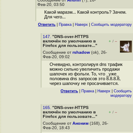
Сообщение от
Anonn
(?), 26-
Фев-20, 03:50
Какой маразм... Какой контроль? Зачем.
Для чего...
Ответить
|
Правка
|
Наверх
|
Cообщить модератору
147.
"DNS-over-HTTPS
включён по умолчанию в
+
–
/
Firefox для пользовате..."
Сообщение от
rshadow
(ok), 26-
Фев-20, 09:02
Очевидно, контролируя dns трафик
можно сильно увеличить продажи
шапочек из фольги. То, что _уже_
половина dns запросов это 8.8.8.8,
через шапочку не просачивается.
Ответить
|
Правка
|
Наверх
|
Cообщить
модератору
165.
"DNS-over-HTTPS
включён по умолчанию в
+
–
/
Firefox для пользовате..."
Сообщение от
Аноним
(168), 26-
Фев-20, 18:43