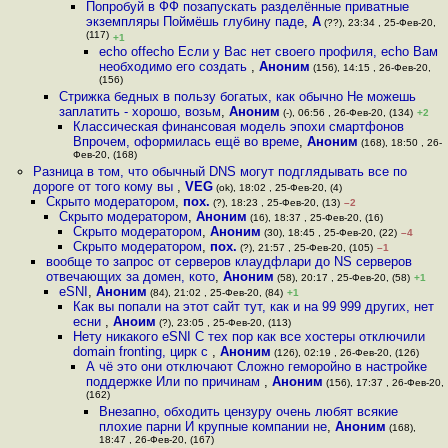
Попробуй в ФФ позапускать разделённые приватные
экземпляры Поймёшь глубину паде
,
А
(??), 23:34 , 25-Фев-20,
(117)
+1
echo offecho Если у Вас нет своего профиля, echo Вам
необходимо его создать
,
Аноним
(156), 14:15 , 26-Фев-20,
(156)
Стрижка бедных в пользу богатых, как обычно Не можешь
заплатить - хорошо, возьм
,
Аноним
(-), 06:56 , 26-Фев-20, (134)
+2
Классическая финансовая модель эпохи смартфонов
Впрочем, оформилась ещё во време
,
Аноним
(168), 18:50 , 26-
Фев-20, (168)
Разница в том, что обычный DNS могут подглядывать все по
дороге от того кому вы
,
VEG
(ok), 18:02 , 25-Фев-20, (4)
Скрыто модератором
,
пох.
(?), 18:23 , 25-Фев-20, (13)
–2
Скрыто модератором
,
Аноним
(16), 18:37 , 25-Фев-20, (16)
Скрыто модератором
,
Аноним
(30), 18:45 , 25-Фев-20, (22)
–4
Скрыто модератором
,
пох.
(?), 21:57 , 25-Фев-20, (105)
–1
вообще то запрос от серверов клаудфлари до NS серверов
отвечающих за домен, кото
,
Аноним
(58), 20:17 , 25-Фев-20, (58)
+1
eSNI
,
Аноним
(84), 21:02 , 25-Фев-20, (84)
+1
Как вы попали на этот сайт тут, как и на 99 999 других, нет
есни
,
Аноим
(?), 23:05 , 25-Фев-20, (113)
Нету никакого eSNI С тех пор как все хостеры отключили
domain fronting, цирк с
,
Аноним
(126), 02:19 , 26-Фев-20, (126)
А чё это они отключают Сложно геморойно в настройке
поддержке Или по причинам
,
Аноним
(156), 17:37 , 26-Фев-20,
(162)
Внезапно, обходить цензуру очень любят всякие
плохие парни И крупные компании не
,
Аноним
(168),
18:47 , 26-Фев-20, (167)