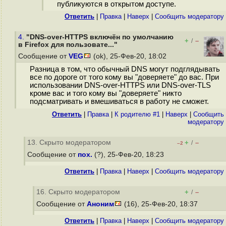
публикуются в открытом доступе.
Ответить
|
Правка
|
Наверх
|
Cообщить модератору
4.
"DNS-over-HTTPS включён по умолчанию
+
–
/
в Firefox для пользовате..."
Сообщение от
VEG
(ok), 25-Фев-20, 18:02
Разница в том, что обычный DNS могут подглядывать
все по дороге от того кому вы "доверяете" до вас. При
использовании DNS-over-HTTPS или DNS-over-TLS
кроме вас и того кому вы "доверяете" никто
подсматривать и вмешиваться в работу не сможет.
Ответить
|
Правка
|
К родителю #1
|
Наверх
|
Cообщить
модератору
13. Скрыто модератором
+
–
/
–2
Сообщение от
пох.
(?), 25-Фев-20, 18:23
Ответить
|
Правка
|
Наверх
|
Cообщить модератору
16. Скрыто модератором
+
–
/
Сообщение от
Аноним
(16), 25-Фев-20, 18:37
Ответить
|
Правка
|
Наверх
|
Cообщить модератору