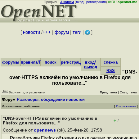
Профиль:
Аноним
(
вход
|
регистрация
)
неRU
opennet.me
[
новости
/
+++
|
форум
|
теги
|
]
форумы
правила/FAQ
поиск
регистрация
вход/
слежка
выход
RSS
"DNS-
over-HTTPS включён по умолчанию в Firefox для
пользовате..."
Вариант для распечатки
Пред. тема
|
След. тема
Форум
Разговоры, обсуждение новостей
Изначальное сообщение
[
Отслеживать
]
"DNS-over-HTTPS включён по умолчанию в
+
–
/
Firefox для пользовате..."
Сообщение от
opennews
(ok), 25-Фев-20, 17:58
Разработчики Firefox объявили о включении по умолчанию