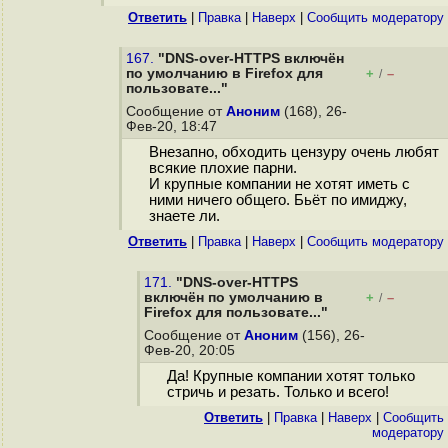
Ответить
|
Правка
|
Наверх
|
Cообщить модератору
167.
"DNS-over-HTTPS включён
по умолчанию в Firefox для
+
–
/
пользовате..."
Сообщение от
Аноним
(168), 26-
Фев-20, 18:47
Внезапно, обходить цензуру очень любят
всякие плохие парни.
И крупные компании не хотят иметь с
ними ничего общего. Бьёт по имиджу,
знаете ли.
Ответить
|
Правка
|
Наверх
|
Cообщить модератору
171.
"DNS-over-HTTPS
включён по умолчанию в
+
–
/
Firefox для пользовате..."
Сообщение от
Аноним
(156), 26-
Фев-20, 20:05
Да! Крупные компании хотят только
стричь и резать. Только и всего!
Ответить
|
Правка
|
Наверх
|
Cообщить
модератору