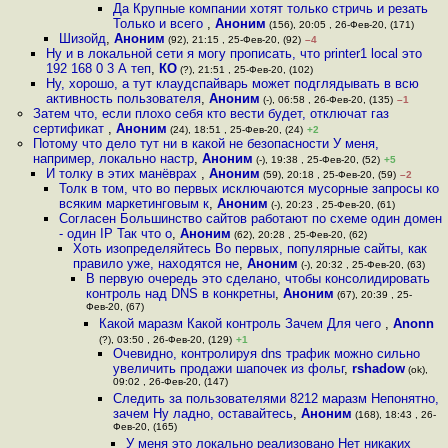
Да Крупные компании хотят только стричь и резать
Только и всего
,
Аноним
(156), 20:05 , 26-Фев-20, (171)
Шизойд
,
Аноним
(92), 21:15 , 25-Фев-20, (92)
–4
Ну и в локальной сети я могу прописать, что printer1 local это
192 168 0 3 А теп
,
КО
(?), 21:51 , 25-Фев-20, (102)
Ну, хорошо, а тут клаудспайварь может подглядывать в всю
активность пользователя
,
Аноним
(-), 06:58 , 26-Фев-20, (135)
–1
Затем что, если плохо себя кто вести будет, отключат газ
сертификат
,
Аноним
(24), 18:51 , 25-Фев-20, (24)
+2
Потому что дело тут ни в какой не безопасности У меня,
например, локально настр
,
Аноним
(-), 19:38 , 25-Фев-20, (52)
+5
И толку в этих манёврах
,
Аноним
(59), 20:18 , 25-Фев-20, (59)
–2
Толк в том, что во первых исключаются мусорные запросы ко
всяким маркетинговым к
,
Аноним
(-), 20:23 , 25-Фев-20, (61)
Согласен Большинство сайтов работают по схеме один домен
- один IP Так что о
,
Аноним
(62), 20:28 , 25-Фев-20, (62)
Хоть изопределяйтесь Во первых, популярные сайты, как
правило уже, находятся не
,
Аноним
(-), 20:32 , 25-Фев-20, (63)
В первую очередь это сделано, чтобы консолидировать
контроль над DNS в конкретны
,
Аноним
(67), 20:39 , 25-
Фев-20, (67)
Какой маразм Какой контроль Зачем Для чего
,
Anonn
(?), 03:50 , 26-Фев-20, (129)
+1
Очевидно, контролируя dns трафик можно сильно
увеличить продажи шапочек из фольг
,
rshadow
(ok),
09:02 , 26-Фев-20, (147)
Следить за пользователями 8212 маразм Непонятно,
зачем Ну ладно, оставайтесь
,
Аноним
(168), 18:43 , 26-
Фев-20, (165)
У меня это локально реализовано Нет никаких