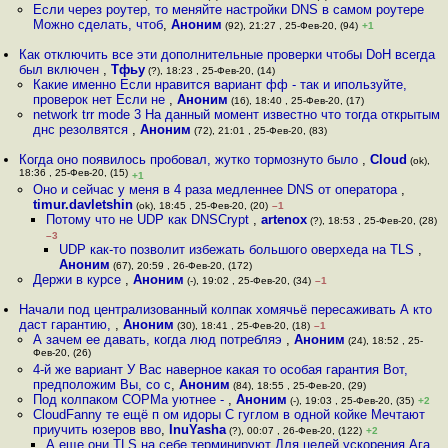
Если через роутер, то меняйте настройки DNS в самом роутере
Можно сделать, чтоб
,
Аноним
(92), 21:27 , 25-Фев-20, (94)
+1
Как отключить все эти дополнительные проверки чтобы DoH всегда
был включен
,
Тфьу
(?), 18:23 , 25-Фев-20, (14)
Какие именно Если нравится вариант фф - так и ипользуйте,
проверок нет Если не
,
Аноним
(16), 18:40 , 25-Фев-20, (17)
network trr mode 3 На данный момент известно что тогда открытым
днс резолвятся
,
Аноним
(72), 21:01 , 25-Фев-20, (83)
Когда оно появилось пробовал, жутко тормознуто было
,
Cloud
(ok),
18:36 , 25-Фев-20, (15)
+1
Оно и сейчас у меня в 4 раза медленнее DNS от оператора
,
timur.davletshin
(ok), 18:45 , 25-Фев-20, (20)
–1
Потому что не UDP как DNSCrypt
,
artenox
(?), 18:53 , 25-Фев-20, (28)
–3
UDP как-то позволит избежать большого оверхеда на TLS
,
Аноним
(67), 20:59 , 26-Фев-20, (172)
Держи в курсе
,
Аноним
(-), 19:02 , 25-Фев-20, (34)
–1
Начали под централизованный колпак хомячьё пересаживать А кто
даст гарантию,
,
Аноним
(30), 18:41 , 25-Фев-20, (18)
–1
А зачем ее давать, когда люд потребляэ
,
Аноним
(24), 18:52 , 25-
Фев-20, (26)
4-й же вариант У Вас наверное какая то особая гарантия Вот,
предположим Вы, со с
,
Аноним
(84), 18:55 , 25-Фев-20, (29)
Под колпаком COPMа уютнее -
,
Аноним
(-), 19:03 , 25-Фев-20, (35)
+2
CloudFanny те ещё п ом идоры С гуглом в одной койке Мечтают
приучить юзеров вво
,
InuYasha
(?), 00:07 , 26-Фев-20, (122)
+2
А еще они TLS на себе терминируют Для целей ускорения Ага,