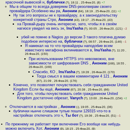
красочной вывеской н
,
бублички
(?), 18:11 , 25-Фев-20, (8)
+7
Мы в общем то всегда доверяем DNS-резолверам своего
провайдера Особенно мы ра
,
Аноним
(84), 18:19 , 25-Фев-20, (11)
+2
Ну так это вопросы не к провайдеру, а к законодательству
конкретной страны Стро
,
Аноним
(43), 19:17 , 25-Фев-20, (43)
ха Провай-дыру очень интересно, зато, чтобы я в своём
нагиосе увидел на весь эк
,
InuYasha
(?), 00:05 , 26-Фев-20, (121)
–2
убей не помню в Nagios до версии 3 такого плагина думаю
подобное интересно на
,
бублички
(?), 08:57 , 26-Фев-20, (146)
–1
Я намекал на то что провайдеры наподобие всем
известного мегафона вклиниваются в
,
InuYasha
(?), 11:20 ,
26-Фев-20, (150)
При использовании HTTPS это невозможно, вне
зависимости от шифрования DNS
,
Аноним
(168), 18:55 ,
26-Фев-20, (169)
Спасибо, КО
,
InuYasha
(?), 19:28 , 26-Фев-20, (170)
Тогда смысл в вашем комментарии 4 121
,
Аноним
(67), 21:09 , 26-Фев-20, (176)
Конечно, это позволяет почувствовать себя гражданином United
Kingdom Если бы ещё
,
Аноним
(67), 20:38 , 25-Фев-20, (66)
Для того, чтобы почувствовать себя гражданином United
Kingdom достаточно обрезат
,
Vanych
(?), 13:00 , 26-Фев-20, (154)
+2
Отключается в настройках
,
Аноним
(-), 19:05 , 25-Фев-20, (36)
бублички нынче слишком тупые пошли 129315 что-то в
настройках отключать это ч
,
Ты бот
(?), 19:36 , 25-Фев-20, (51)
–1
По прежнему не работает при включении Его вообще как нибудь
можно включить Хот
,
Аноним
(9), 18:15 , 25-Фев-20, (9)