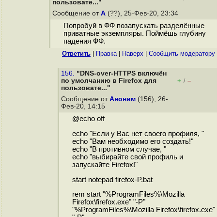
пользовате..."
Сообщение от
А
(??), 25-Фев-20, 23:34
Попробуй в ФФ позапускать разделённые
приватные экземпляры. Поймёшь глубину
падения ФФ.
Ответить
|
Правка
|
Наверх
|
Cообщить модератору
156.
"DNS-over-HTTPS включён
по умолчанию в Firefox для
+
–
/
пользовате..."
Сообщение от
Аноним
(156), 26-
Фев-20, 14:15
@echo off
echo "Если у Вас нет своего профиля, "
echo "Вам необходимо его создать!"
echo "В противном случае, "
echo "выбирайте свой профиль и
запускайте Firefox!"
start notepad firefox-P.bat
rem start "%ProgramFiles%\Mozilla
Firefox\firefox.exe" "-P"
"%ProgramFiles%\Mozilla Firefox\firefox.exe"