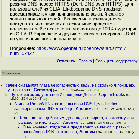
режима DNS поверх HTTPS (DoH, DNS over HTTPS) для
пользователей из США. Шифрование DNS-трафика
рассматривается как принципиально важный фактор
защиты пользователей. Включение производилось
поступательно, начиная с нескольких процентов
пользователей с постепенным охватом до 100% аудитории
из США. В Евросоюзе и других странах активировать DoH
по умолчанию пока не планируют...
Подробнее:
https://www.opennet.ru/opennews/art.shtml?
num=52427
Ответить
|
Правка
|
Cообщить модератору
Оглавление
зачем они мылят глаза безопасностью ведь, на сколько я понимаю,
тут просто во
,
Gemorroj
(ok), 17:58 , 25-Фев-20, (1)
+14
Ну так рекомендуют свои 2 площадки Деньги, Сэр
,
n1rdeks
(ok),
18:00 , 25-Фев-20, (3)
+5
А мне и ProtonVPN хватит, там свои DNS Цель Firefox -
зашифрованный DNS для бедн
,
Аноним
(27), 18:52 , 25-Фев-20, (27)
+3
Цель Firefox - добраться до сладкого пирога, к которому они
раньше не имели дост
,
Аноним
(30), 18:56 , 25-Фев-20, (30)
+2
О ну конечно, когда тебе предлагают на выбор 4 разных
провайдера DNS, это конечн
,
Аноним
(76), 20:50 , 25-Фев-20, (76)
–4