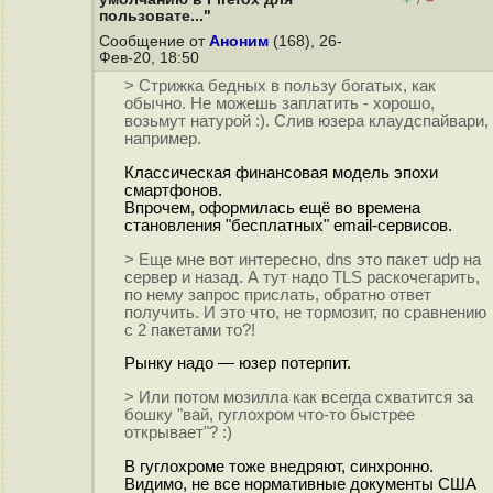
/
пользовате..."
Сообщение от
Аноним
(168), 26-
Фев-20, 18:50
> Стрижка бедных в пользу богатых, как
обычно. Не можешь заплатить - хорошо,
возьмут натурой :). Слив юзера клаудспайвари,
например.
Классическая финансовая модель эпохи
смартфонов.
Впрочем, оформилась ещё во времена
становления "бесплатных" email-сервисов.
> Еще мне вот интересно, dns это пакет udp на
сервер и назад. А тут надо TLS раскочегарить,
по нему запрос прислать, обратно ответ
получить. И это что, не тормозит, по сравнению
с 2 пакетами то?!
Рынку надо — юзер потерпит.
> Или потом мозилла как всегда схватится за
бошку "вай, гуглохром что-то быстрее
открывает"? :)
В гуглохроме тоже внедряют, синхронно.
Видимо, не все нормативные документы США