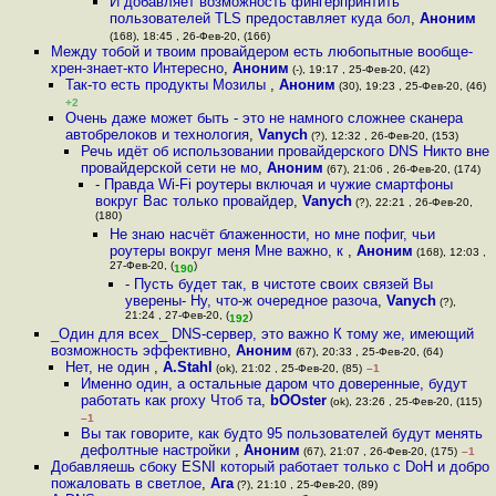
И добавляет возможность фингерпринтить
пользователей TLS предоставляет куда бол
,
Аноним
(168), 18:45 , 26-Фев-20, (166)
Между тобой и твоим провайдером есть любопытные вообще-
хрен-знает-кто Интересно
,
Аноним
(-), 19:17 , 25-Фев-20, (42)
Так-то есть продукты Мозилы
,
Аноним
(30), 19:23 , 25-Фев-20, (46)
+2
Очень даже может быть - это не намного сложнее сканера
автобрелоков и технология
,
Vanych
(?), 12:32 , 26-Фев-20, (153)
Речь идёт об использовании провайдерского DNS Никто вне
провайдерской сети не мо
,
Аноним
(67), 21:06 , 26-Фев-20, (174)
- Правда Wi-Fi роутеры включая и чужие смартфоны
вокруг Вас только провайдер
,
Vanych
(?), 22:21 , 26-Фев-20,
(180)
Не знаю насчёт блаженности, но мне пофиг, чьи
роутеры вокруг меня Мне важно, к
,
Аноним
(168), 12:03 ,
27-Фев-20, (
)
190
- Пусть будет так, в чистоте своих связей Вы
уверены- Ну, что-ж очередное разоча
,
Vanych
(?),
21:24 , 27-Фев-20, (
)
192
_Один для всех_ DNS-сервер, это важно К тому же, имеющий
возможность эффективно
,
Аноним
(67), 20:33 , 25-Фев-20, (64)
Нет, не один
,
A.Stahl
(ok), 21:02 , 25-Фев-20, (85)
–1
Именно один, а остальные даром что доверенные, будут
работать как proxy Чтоб та
,
bOOster
(ok), 23:26 , 25-Фев-20, (115)
–1
Вы так говорите, как будто 95 пользователей будут менять
дефолтные настройки
,
Аноним
(67), 21:07 , 26-Фев-20, (175)
–1
Добавляешь сбоку ESNI который работает только с DoH и добро
пожаловать в светлое
,
Ага
(?), 21:10 , 25-Фев-20, (89)