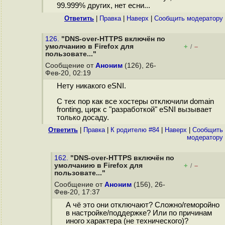
99.999% других, нет есни...
Ответить
|
Правка
|
Наверх
|
Cообщить модератору
126.
"DNS-over-HTTPS включён по
умолчанию в Firefox для
+
–
/
пользовате..."
Сообщение от
Аноним
(126), 26-
Фев-20, 02:19
Нету никакого eSNI.
С тех пор как все хостеры отключили domain
fronting, цирк с "разработкой" eSNI вызывает
только досаду.
Ответить
|
Правка
|
К родителю #84
|
Наверх
|
Cообщить
модератору
162.
"DNS-over-HTTPS включён по
умолчанию в Firefox для
+
–
/
пользовате..."
Сообщение от
Аноним
(156), 26-
Фев-20, 17:37
А чё это они отключают? Сложно/геморойно
в настройке/поддержке? Или по причинам
иного характера (не технического)?