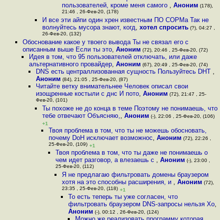
пользователей, кроме меня самого
,
Аноним
(178),
21:46 , 26-Фев-20, (178)
И все эти айпи один хрен известным ПО СОРМа Так не
волнуйтесь мусора знают, когд
,
хотел спросить
(?), 04:27 ,
26-Фев-20, (132)
Обоснование какое у твоего вывода Ты не связал его с
описанным выше Если ты это
,
Аноним
(72), 20:46 , 25-Фев-20, (72)
Идея в том, что 95 пользователей отключать, или даже
альтернативного провайдер
,
Аноним
(67), 20:49 , 25-Фев-20, (74)
DNS есть централлизованная сущность Пользуйтесь DHT
,
Аноним
(84), 21:05 , 25-Фев-20, (87)
Читайте ветку внимательнее Человек описал свои
изощренные костыли с днс И пото
,
Аноним
(72), 21:47 , 25-
Фев-20, (101)
Ты похоже не до конца в теме Поэтому не понимаешь, что
тебе отвечают Объясняю,
,
Аноним
(-), 22:06 , 25-Фев-20, (106)
+1
Твоя проблема в том, что ты не можешь обосновать,
почему DoH исключает возможнос
,
Аноним
(72), 22:26 ,
25-Фев-20, (109)
+1
Твоя проблема в том, что ты даже не понимаешь о
чем идет разговор, а влезаешь с
,
Аноним
(-), 23:00 ,
25-Фев-20, (112)
Я не предлагаю фильтровать домены браузером
хотя на это способны расширения, и
,
Аноним
(72),
23:35 , 25-Фев-20, (118)
+1
То есть теперь ты уже согласен, что
фильтровать браузером DNS-запросы нельзя Хо
,
Аноним
(-), 00:12 , 26-Фев-20, (124)
Можно же реализовать программу которая