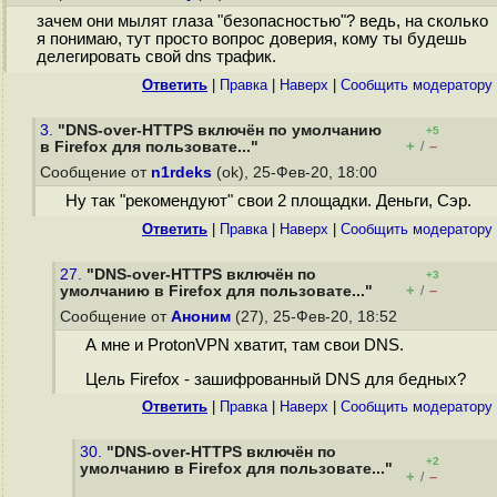
зачем они мылят глаза "безопасностью"? ведь, на сколько
я понимаю, тут просто вопрос доверия, кому ты будешь
делегировать свой dns трафик.
Ответить
|
Правка
|
Наверх
|
Cообщить модератору
3.
"DNS-over-HTTPS включён по умолчанию
+5
+
–
в Firefox для пользовате..."
/
Сообщение от
n1rdeks
(ok), 25-Фев-20, 18:00
Ну так "рекомендуют" свои 2 площадки. Деньги, Сэр.
Ответить
|
Правка
|
Наверх
|
Cообщить модератору
27.
"DNS-over-HTTPS включён по
+3
+
–
умолчанию в Firefox для пользовате..."
/
Сообщение от
Аноним
(27), 25-Фев-20, 18:52
А мне и ProtonVPN хватит, там свои DNS.
Цель Firefox - зашифрованный DNS для бедных?
Ответить
|
Правка
|
Наверх
|
Cообщить модератору
30.
"DNS-over-HTTPS включён по
+2
умолчанию в Firefox для пользовате..."
+
–
/