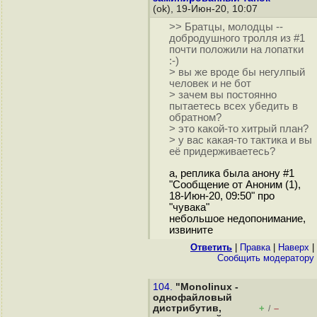
(ok), 19-Июн-20, 10:07
>> Братцы, молодцы --
добродушного тролля из #1
почти положили на лопатки
:-)
> вы же вроде бы негулпый
человек и не бот
> зачем вы постоянно
пытаетесь всех убедить в
обратном?
> это какой-то хитрый план?
> у вас какая-то тактика и вы
её придерживаетесь?
а, реплика была анону #1
"Сообщение от Аноним (1),
18-Июн-20, 09:50" про
"чувака"
небольшое недопонимание,
извините
Ответить
|
Правка
|
Наверх
|
Cообщить модератору
104.
"Monolinux -
однофайловый
дистрибутив,
+
–
/