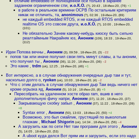
отличие embedded от полноценной оси только в заранее
заданном ограниченном спи
,
и.о.К.О.
(?), 20:43 , 18-Июн-20, (76)
+1
в работе в реальном времени ОСРВ По остальным критериям
никак не отличить, та
,
anonimous
(?), 02:36 , 19-Июн-20, (89)
не каждый embedded RTOS, и не каждый RTOS embedded
realtime OS это совсем друга
,
и.о.К.О.
(?), 10:00 , 19-Июн-20,
(101)
Не обязательно Зачем какому-нибудь киоску быть сильно
реалтаймным Накрайняк юз
,
Аноним
(109), 18:33 , 19-Июн-20,
(112)
Идеи Попова вечны
,
Аноним
(3), 09:59 , 18-Июн-20, (3)
–22
попов так или иначе получил свои пять минут славы, а ты аноним,
что получил ты
,
Аноним
(36), 11:20 , 18-Июн-20, (36)
–2
Это какие
,
trdm
(ok), 12:25 , 18-Июн-20, (46)
+1
Вот интересно, а в случае обнаружения очередных дыр там и тут,
насколько долго о
,
ryoken
(ok), 10:03 , 18-Июн-20, (4)
–2
Что с этим делать в случае обнаружения дыр Там ведь ничего нет
кроме огрызка яд
,
Аноним
(5), 10:16 , 18-Июн-20, (8)
+5
Пересобрать на удаленном хосте образ ram, вшив в него
дополнительную фичу напри
,
Аноним
(37), 11:20 , 18-Июн-20, (37)
Закрывающую скобку забыл
,
Аноним
(37), 11:22 , 18-Июн-20, (39)
+8
Syntax error
,
Аноним
(50), 13:03 , 18-Июн-20, (50)
+4
Возможно, это был смайлик, грустящий по выколотым
глазкам
,
Michael Shigorin
(ok), 14:34 , 18-Июн-20, (56)
–4
А загрузить как по сети Нет там программ для этого
,
Аноним
(5), 14:05 , 18-Июн-20, (53)
А uboot куда делся Вот прям им и загрузить, если это надо