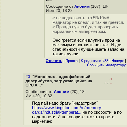
Сообщение от
Аноним
(107), 19-
Июн-20, 18:22
> не подключать, то 5В/10мА.
Радиатор не клеил, и так не греется.
> Правда нужно будет проверить
нормальным амперметром.
Оно греется если влупить проц на
максимум и погонять вот так. И для
стабильности лучше иметь запас на
такие случаи.
Ответить
|
Правка
|
К родителю #38
|
Наверх
|
Cообщить модератору
20.
"Monolinux - однофайловый
–1
дистрибутив, загружающийся на
+
–
/
CPU A..."
Сообщение от
Аноним
(20), 18-
Июн-20, 10:32
Под пай надо брать "индастриал"
https://www.kingston.com/ru/memory-
cards/industrial-temperat...
не по скорости, а по
надежности. И не говорите что это просто
маркетинг.