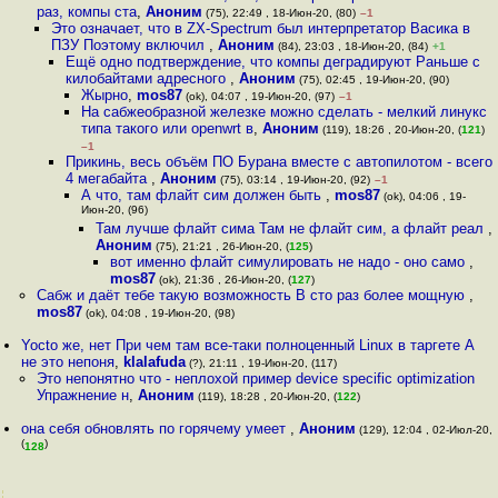
раз, компы ста
,
Аноним
(75), 22:49 , 18-Июн-20, (80)
–1
Это означает, что в ZX-Spectrum был интерпретатор Васика в
ПЗУ Поэтому включил
,
Аноним
(84), 23:03 , 18-Июн-20, (84)
+1
Ещё одно подтверждение, что компы деградируют Раньше с
килобайтами адресного
,
Аноним
(75), 02:45 , 19-Июн-20, (90)
Жырно
,
mos87
(ok), 04:07 , 19-Июн-20, (97)
–1
На сабжеобразной железке можно сделать - мелкий линукс
типа такого или openwrt в
,
Аноним
(119), 18:26 , 20-Июн-20, (
121
)
–1
Прикинь, весь объём ПО Бурана вместе с автопилотом - всего
4 мегабайта
,
Аноним
(75), 03:14 , 19-Июн-20, (92)
–1
А что, там флайт сим должен быть
,
mos87
(ok), 04:06 , 19-
Июн-20, (96)
Там лучше флайт сима Там не флайт сим, а флайт реал
,
Аноним
(75), 21:21 , 26-Июн-20, (
125
)
вот именно флайт симулировать не надо - оно само
,
mos87
(ok), 21:36 , 26-Июн-20, (
127
)
Сабж и даёт тебе такую возможность В сто раз более мощную
,
mos87
(ok), 04:08 , 19-Июн-20, (98)
Yocto же, нет При чем там все-таки полноценный Linux в таргете А
не это непоня
,
klalafuda
(?), 21:11 , 19-Июн-20, (117)
Это непонятно что - неплохой пример device specific optimization
Упражнение н
,
Аноним
(119), 18:28 , 20-Июн-20, (
122
)
она себя обновлять по горячему умеет
,
Аноним
(129), 12:04 , 02-Июл-20,
(
)
128