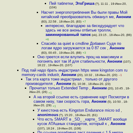
Пей таблетки
,
ЭтоГриша
(?), 11:11 , 19-Июн-20,
(104)
Насчет энергопотребления Вы были правы Мой
китайский преобразователь обманул ме
,
Аноним
(83), 22:58 , 18-Июн-20, (83)
+7
интересно, благодарю за беседурадует что
здесь не все аноны отбитые тролли
,
заминированный тапок
(ok), 23:15 , 18-Июн-20, (86)
+6
Спасибо за quiet в cmdline Добавил Судя по
логам ядро загружается за 0 87 сек
,
Аноним
(83), 00:45 , 19-Июн-20, (88)
+3
Оно греется если влупить проц на максимум и
погонять вот так И для стабильности
,
Аноним
(107),
18:22 , 19-Июн-20, (107)
Под пай надо брать индастриал https www kingston com ru
memory-cards industr
,
Аноним
(20), 10:32 , 18-Июн-20, (20)
–1
Так эта карта тоже индастриал , только от другого
производителя
,
Аноним
(5), 10:36 , 18-Июн-20, (23)
Прочитал только Extended Temp
,
Аноним
(20), 10:45 , 18-
Июн-20, (26)
+1
А на второй ссылке есть сравнение карт Посмотри в
самом низу, там скорость гора
,
Аноним
(5), 10:50 , 18-
Июн-20, (29)
+1
У кингстона есть Kingston Endurance micro sd
,
anonimous
(?), 15:20 , 18-Июн-20, (61)
Что есть SMART в _SD_ _карте_ SMART вообще
кусок ATAшных стандартов, который к
,
Аноним
(107), 18:24 , 19-Июн-20, (108)
По ссылке позабавил тест падения с 1,5 метра