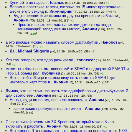
Купи LG и не парься
,
letsmac
(ok), 16:46 , 18-Июн-20, (65)
+2
Вспомни советские телеки, которые по 15 минут прогревались
Бесит его 5 секунд п
,
Инжиниринг
(?), 19:52 , 18-Июн-20, (74)
+1
Будто несоветские лампы по другом принципам работали
,
Аноним
(75), 22:51 , 18-Июн-20, (81)
+1
Просто в советские лампы пихали даже тогда когда
загнивающий запад уже на микрос
,
Аноним
(119), 18:24 , 20-
Июн-20, (
)
120
а это вообще можно называть словом дистрибутив
,
Нанобот
(ok),
14:39 , 18-Июн-20, (58)
+1
Да
,
Michael Shigorin
(ok), 14:39 , 18-Июн-20, (59)
–1
Кто там говорил, что ядро разжирело
,
corvuscor
(ok), 16:03 , 18-Июн-20,
(63)
+2
может кто богат опытом, посоветуйте SDHC с поддержкой SMART и
чтоб U1 объём рол
,
бублички
(?), 16:56 , 18-Июн-20, (66)
+1
Вот в этой таблице в самом низу есть пометка SMART для
некоторых карт https ru
,
Аноним
(5), 10:31 , 19-Июн-20, (103)
Думаю, что не стоит называть это однофайловым дистрибутивом Я
для своего eee
,
Аноним
(68), 17:23 , 18-Июн-20, (68)
Но тут, судя по всему, всё в init запихнули
,
Аноним
(70), 18:35 , 18-
Июн-20, (70)
+2
зачем какие преимущества это имеет
,
Аноним
(129), 12:07 , 02-
Июл-20, (
)
129
С ностальгией вспомнил ZX-Spectrum, который можно было
включить и работать
,
Аноним
(78), 22:08 , 18-Июн-20, (78)
+1
Вот именно Это показывает, что, несмотря на рост частот в 1000