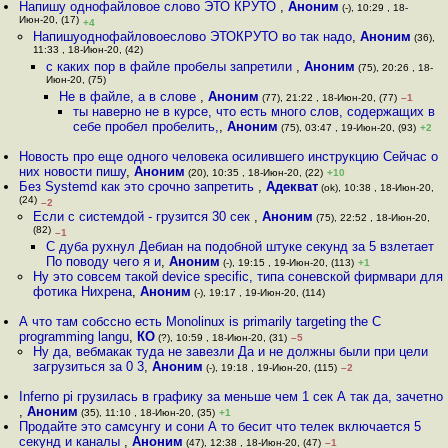
Напишу однофайловое слово ЭТО КРУТО
,
Аноним
(-), 10:29 , 18-
Июн-20, (17)
+4
Напишуоднофайловоеслово ЭТОКРУТО во так надо
,
Аноним
(36),
11:33 , 18-Июн-20, (42)
с каких пор в файле пробелы запретили
,
Аноним
(75), 20:26 , 18-
Июн-20, (75)
Не в файле, а в слове
,
Аноним
(77), 21:22 , 18-Июн-20, (77)
–1
ты наверно не в курсе, что есть много слов, содержащих в
себе пробел пробелить,
,
Аноним
(75), 03:47 , 19-Июн-20, (93)
+2
Новость про еще одного человека осилившего инструкцию Сейчас о
них новости пишу
,
Аноним
(20), 10:35 , 18-Июн-20, (22)
+10
Без Systemd как это срочно запретить
,
Адекват
(ok), 10:38 , 18-Июн-20,
(24)
–2
Если с системдой - грузится 30 сек
,
Аноним
(75), 22:52 , 18-Июн-20,
(82)
–1
С дуба рухнул Дебиан на подобной штуке секунд за 5 взлетает
По поводу чего я и
,
Аноним
(-), 19:15 , 19-Июн-20, (113)
+1
Ну это совсем такой device specific, типа соневской фирмвари для
фотика Нихрена
,
Аноним
(-), 19:17 , 19-Июн-20, (114)
А что там собссно есть Monolinux is primarily targeting the C
programming langu
,
КО
(?), 10:59 , 18-Июн-20, (31)
–5
Ну да, вебмакак туда не завезли Да и не должны были при цели
загрузиться за 0 3
,
Аноним
(-), 19:18 , 19-Июн-20, (115)
–2
Inferno pi грузилась в графику за меньше чем 1 сек А так да, зачетно
,
Аноним
(35), 11:10 , 18-Июн-20, (35)
+1
Продайте это самсунгу и сони А то бесит что телек включается 5
секунд и каналы
,
Аноним
(47), 12:38 , 18-Июн-20, (47)
–1