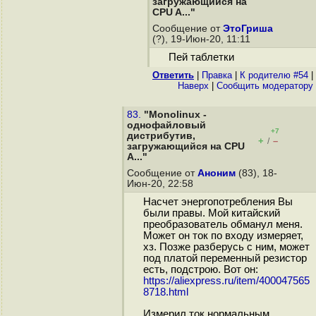
загружающийся на
CPU A..."
Сообщение от
ЭтоГриша
(?), 19-Июн-20, 11:11
Пей таблетки
Ответить
|
Правка
|
К родителю #54
|
Наверх
|
Cообщить модератору
83.
"Monolinux -
однофайловый
+7
дистрибутив,
+
–
/
загружающийся на CPU
A..."
Сообщение от
Аноним
(83), 18-
Июн-20, 22:58
Насчет энергопотребления Вы
были правы. Мой китайский
преобразователь обманул меня.
Может он ток по входу измеряет,
хз. Позже разберусь с ним, может
под платой переменный резистор
есть, подстрою. Вот он:
https://aliexpress.ru/item/400047565
8718.html
Измерил ток нормальным