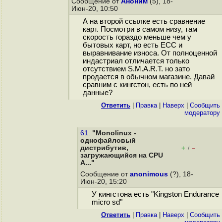
Сообщение от
Аноним
(5), 18-
Июн-20, 10:50
А на второй ссылке есть сравнение
карт. Посмотри в самом низу, там
скорость гораздо меньше чем у
бытовых карт, но есть ECC и
выравнивание износа. От полноценной
индастриал отличается только
отсутствием S.M.A.R.T. но зато
продается в обычном магазине. Давай
сравним с кингстон, есть по ней
данные?
Ответить
|
Правка
|
Наверх
|
Cообщить
модератору
61.
"Monolinux -
однофайловый
дистрибутив,
+
–
/
загружающийся на CPU
A..."
Сообщение от
anonimous
(?), 18-
Июн-20, 15:20
У кингстона есть "Kingston Endurance
micro sd"
Ответить
|
Правка
|
Наверх
|
Cообщить