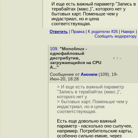
И еще есть важный параметр "Запись в
терабайтах (макс.)", которого нет у
бытовых карт. Поменьше чем у
индастриал, но и цена
соответствующая.
Ответить
|
Правка
|
К родителю #26
|
Наверх
|
Cообщить модератору
109.
"Monolinux -
однофайловый
дистрибутив,
+
–
/
загружающийся на CPU
A..."
Сообщение от
Аноним
(109), 19-
Июн-20, 18:28
> И еще есть важный параметр
"Запись в терабайтах (макс.)",
которого нет у
> бытовых карт. Поменьше чем у
индастриал, но и цена
соответствующая.
Есть еще довольно важный
параметр - насколько оно сыпучее,
например. Потребительские карты,
особенно сильно емкие, через