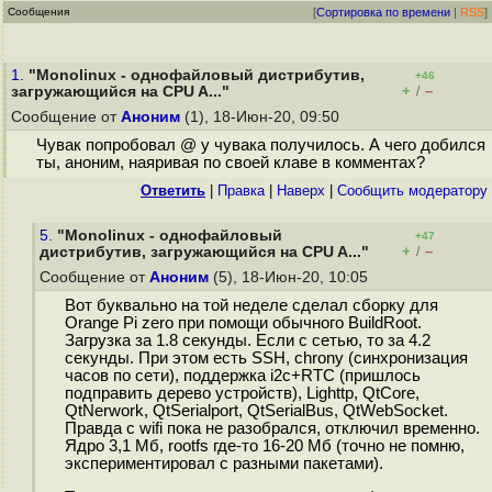
Сообщения
[
Сортировка по времени
|
RSS
]
1.
"Monolinux - однофайловый дистрибутив,
+46
+
–
загружающийся на CPU A..."
/
Сообщение от
Аноним
(1), 18-Июн-20, 09:50
Чувак попробовал @ у чувака получилось. А чего добился
ты, аноним, наяривая по своей клаве в комментах?
Ответить
|
Правка
|
Наверх
|
Cообщить модератору
5.
"Monolinux - однофайловый
+47
+
–
дистрибутив, загружающийся на CPU A..."
/
Сообщение от
Аноним
(5), 18-Июн-20, 10:05
Вот буквально на той неделе сделал сборку для
Orange Pi zero при помощи обычного BuildRoot.
Загрузка за 1.8 секунды. Если с сетью, то за 4.2
секунды. При этом есть SSH, chrony (синхронизация
часов по сети), поддержка i2c+RTC (пришлось
подправить дерево устройств), Lighttp, QtCore,
QtNerwork, QtSerialport, QtSerialBus, QtWebSocket.
Правда с wifi пока не разобрался, отключил временно.
Ядро 3,1 Мб, rootfs где-то 16-20 Мб (точно не помню,
экспериментировал с разными пакетами).