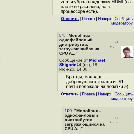
zero я убрал поддержку HDMI (на
плате не распаяно, но в
процессоре есть).
Ответить
|
Правка
|
Наверх
|
Cообщить
модератору
54.
"Monolinux -
однофайловый
–2
дистрибутив,
+
–
/
загружающийся на
CPU A..."
Сообщение от
Michael
Shigorin
(ok), 18-
Июн-20, 14:30
Братцы, молодцы --
добродушного тролля из #1
почти положили на лопатки :-)
Ответить
|
Правка
|
Наверх
|
Cообщить
модератору
100.
"Monolinux -
однофайловый
+2
дистрибутив,
+
–
/
загружающийся на
CPU A..."