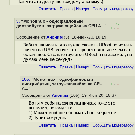
Так что это доступно каждому анониму :)
Ответить
|
Правка
|
Наверх
|
Cообщить модератору
9.
"Monolinux - однофайловый
+6
дистрибутив, загружающийся на CPU A..."
+
–
/
Сообщение от
Аноним
(5), 18-Июн-20, 10:19
Забыл написать, что нужно сказать UBoot не искать
ничего на USB, иначе этот процесс дольше чем все
остальное. Сколько грузится UBoot я не засекал, но
думаю меньше секунды.
Ответить
|
Правка
|
Наверх
|
Cообщить модератору
105.
"Monolinux - однофайловый
дистрибутив, загружающийся на CPU
+
–
/
A..."
Сообщение от
Аноним
(105), 19-Июн-20, 15:37
Вот я у себя на ожноплатничках тоже это
выпилил, потому что
1) Может вообще обломать boot sequence
2) Тупит секунд 5.
Ответить
|
Правка
|
Наверх
|
Cообщить модератору