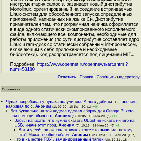
инструментария cantools, развивает новый дистрибутив
Monolinux, ориентированный на создание встраиваемых
Linux-систем для обособленного запуска определённых
приложений, написанных на языке Си. Дистрибутив
примечателен тем, что программная начинка оформляется
в виде одного статически скомпонованного исполняемого
файла, включающего все компоненты, необходимые для
работы приложения (по сути дистрибутив составляет ядро
Linux и ram-диск со статически собранным init-процессом,
включающим в себя приложение и необходимые
библиотеки). Код распространяется под лицензией MIT...
Подробнее:
https://www.opennet.ru/opennews/art.shtml?
num=53180
Ответить
|
Правка
|
Cообщить модератору
Оглавление
Чувак попробовал у чувака получилось А чего добился ты, аноним,
наяривая по с
,
Аноним
(1), 09:50 , 18-Июн-20, (1)
+46
Вот буквально на той неделе сделал сборку для Orange Pi zero
при помощи обычного
,
Аноним
(5), 10:05 , 18-Июн-20, (5)
+47
Забыл написать, что нужно сказать UBoot не искать ничего на
USB, иначе этот проц
,
Аноним
(5), 10:19 , 18-Июн-20, (9)
+6
Вот я у себя на ожноплатничках тоже это выпилил, потому
что1 Может вообще облом
,
Аноним
(105), 15:37 , 19-Июн-20, (105)
что в качестве ПЗУ
,
заминированный тапок
(ok), 10:21 , 18-