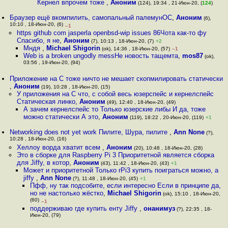
Кернел впрочем тоже
,
Аноним
(124), 19:34 , 21-Июн-20, (
124
)
Браузер ещё вкомпилить, самопальный палемунОС
,
Аноним
(6),
10:10 , 18-Июн-20, (6)
–1
https github com jasperla openbsd-wip issues 86Чота как-то фу
Спасибо, я не
,
Аноним
(7), 10:13 , 18-Июн-20, (7)
+2
Мндя
,
Michael Shigorin
(ok), 14:36 , 18-Июн-20, (57)
–1
Web is a broken ungodly messНе новость тащемтa
,
mos87
(ok),
03:56 , 19-Июн-20, (94)
Приложение на C тоже ничто не мешает скопмилировать статически
,
Аноним
(19), 10:28 , 18-Июн-20, (15)
У приложения на С что, с собой весь юзерспейс и кернелспейс
Статическая линко
,
Аноним
(49), 12:40 , 18-Июн-20, (49)
А зачем кернелспейс то Только юзерские либы И да, тоже
можно статически А это
,
Аноним
(119), 18:22 , 20-Июн-20, (119)
+1
Networking does not yet work Пилите, Шура, пилите
,
Ann None
(?),
10:28 , 18-Июн-20, (16)
Хеллоу ворда хватит всем
,
Аноним
(20), 10:48 , 18-Июн-20, (28)
Это в сборке для Raspberry Pi 3 Приоритетной является сборка
для Jiffy, в котор
,
Аноним
(43), 11:42 , 18-Июн-20, (43)
+1
Может и приоритетной Только rPi3 купить поиграться можно, а
jiffy
,
Ann None
(?), 11:48 , 18-Июн-20, (45)
+1
Пфф, ну так подсобите, если интересно Если в принципе да,
но не настолько жёстко
,
Michael Shigorin
(ok), 15:10 , 18-Июн-20,
(60)
–1
поддерживаю где купить енту Jiffy
,
онанимуз
(?), 22:35 , 18-
Июн-20, (79)