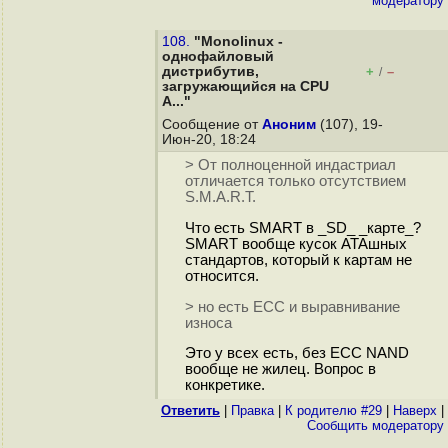
модератору
108.
"Monolinux -
однофайловый
дистрибутив,
+
–
/
загружающийся на CPU
A..."
Сообщение от
Аноним
(107), 19-
Июн-20, 18:24
> От полноценной индастриал
отличается только отсутствием
S.M.A.R.T.
Что есть SMART в _SD_ _карте_?
SMART вообще кусок ATAшных
стандартов, который к картам не
относится.
> но есть ECC и выравнивание
износа
Это у всех есть, без ECC NAND
вообще не жилец. Вопрос в
конкретике.
Ответить
|
Правка
|
К родителю #29
|
Наверх
|
Cообщить модератору