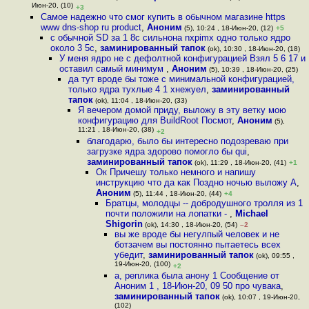
Июн-20, (10)
+3
Самое надежно что смог купить в обычном магазине https
www dns-shop ru product
,
Аноним
(5), 10:24 , 18-Июн-20, (12)
+5
с обычной SD за 1 8с сильнона nxpimx одно только ядро
около 3 5с
,
заминированный тапок
(ok), 10:30 , 18-Июн-20, (18)
У меня ядро не с дефолтной конфигурацией Взял 5 6 17 и
оставил самый минимум
,
Аноним
(5), 10:39 , 18-Июн-20, (25)
да тут вроде бы тоже с минимальной конфигурацией,
только ядра тухлые 4 1 xнежуел
,
заминированный
тапок
(ok), 11:04 , 18-Июн-20, (33)
Я вечером домой приду, выложу в эту ветку мою
конфигурацию для BuildRoot Посмот
,
Аноним
(5),
11:21 , 18-Июн-20, (38)
+2
благодарю, было бы интересно подозреваю при
загрузке ядра здорово помогло бы qui
,
заминированный тапок
(ok), 11:29 , 18-Июн-20, (41)
+1
Ок Причешу только немного и напишу
инструкцию что да как Поздно ночью выложу А
,
Аноним
(5), 11:44 , 18-Июн-20, (44)
+4
Братцы, молодцы -- добродушного тролля из 1
почти положили на лопатки -
,
Michael
Shigorin
(ok), 14:30 , 18-Июн-20, (54)
–2
вы же вроде бы негулпый человек и не
ботзачем вы постоянно пытаетесь всех
убедит
,
заминированный тапок
(ok), 09:55 ,
19-Июн-20, (100)
+2
а, реплика была анону 1 Сообщение от
Аноним 1 , 18-Июн-20, 09 50 про чувака
,
заминированный тапок
(ok), 10:07 , 19-Июн-20,
(102)