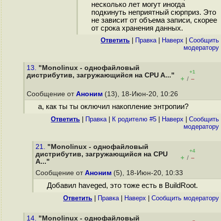
несколько лет могут иногда
подкинуть неприятный сюрприз. Это
не зависит от объема записи, скорее
от срока хранения данных.
Ответить
|
Правка
|
Наверх
|
Cообщить
модератору
13.
"Monolinux - однофайловый
+1
дистрибутив, загружающийся на CPU A..."
+
–
/
Сообщение от
Аноним
(13), 18-Июн-20, 10:26
а, как ты ты оключил накопление энтропии?
Ответить
|
Правка
|
К родителю #5
|
Наверх
|
Cообщить
модератору
21.
"Monolinux - однофайловый
+4
дистрибутив, загружающийся на CPU
+
–
/
A..."
Сообщение от
Аноним
(5), 18-Июн-20, 10:33
Добавил haveged, это тоже есть в BuildRoot.
Ответить
|
Правка
|
Наверх
|
Cообщить модератору
14.
"Monolinux - однофайловый