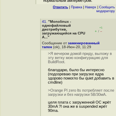
нормальным амперметром.
Ответить
|
Правка
|
Наверх
|
Cообщить
модератору
41.
"Monolinux -
однофайловый
+1
дистрибутив,
+
–
/
загружающийся на CPU
A..."
Сообщение от
заминированный
тапок
(ok), 18-Июн-20, 11:29
>Я вечером домой приду, выложу в
эту ветку мою конфигурацию для
BuildRoot.
благодарю, было бы интересно
(подозреваю при загрузке ядра
здорово помогло бы quiet добавить в
cmdline)
>Orange PI zero lts потребляет после
загрузки и без нагрузки 5В/30мА.
целя плата с загруженной ОС жрёт
30mA ?! она же в suspended жрёт
90ma.