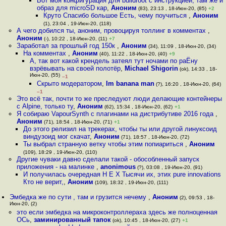
Вот моя конфигурация для buildroot с инструкцией, там же и
образ для microSD кар
,
Аноним
(83), 23:13 , 18-Июн-20, (85)
+2
Круто Спасибо большое Есть, чему поучиться
,
Аноним
(1), 23:04 , 19-Июн-20, (118)
А чего добился ты, аноним, провоцируя толлинг в комментах
,
Аноним
(-), 10:22 , 18-Июн-20, (11)
+7
Заработал за прошлый год 150к
,
Аноним
(34), 11:09 , 18-Июн-20, (34)
На комментах
,
Аноним
(40), 11:22 , 18-Июн-20, (40)
+9
А, так вот какой крендель затеял тут ночами по раЁну
взрёвывать на своей полотёр
,
Michael Shigorin
(ok), 14:33 , 18-
Июн-20, (55)
–1
Скрыто модератором
,
Im banana man
(?), 16:20 , 18-Июн-20, (64)
–1
Это всё так, почти то же преследуют люди делающие контейнеры
с Alpine, только ту
,
Аноним
(62), 15:34 , 18-Июн-20, (62)
+1
Я собираю VapourSynth с плагинами на дистрибутиве 2016 года
,
Аноним
(71), 18:54 , 18-Июн-20, (71)
+1
До этого релизил на трекерах, чтобы ты или другой линуксоид
виндузоид мог скачат
,
Аноним
(71), 18:57 , 18-Июн-20, (72)
Ты выбрал странную ветку чтобы этим попиариться
,
Аноним
(109), 18:29 , 19-Июн-20, (110)
Другие чуваки давно сделали такой - обособленный запуск
приложения - на малинке
,
anonimous
(?), 03:08 , 19-Июн-20, (91)
И получилась очередная Н Е Х Тысячи их, этих pure innovations
Кто не верит,
,
Аноним
(109), 18:32 , 19-Июн-20, (111)
Эмбедка же по сути , там и грузится нечему
,
Аноним
(2), 09:53 , 18-
Июн-20, (2)
это если эмбедка на микроконтроллераха здесь же полноценная
ОСь
,
заминированный тапок
(ok), 10:45 , 18-Июн-20, (27)
+1