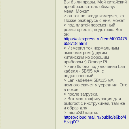
Вы были правы. Мой китайский
преобразователь обманул
меня. Может
> он ток по входу измеряет, хз.
Позже разберусь с ним, может
> под платой переменный
резистор есть, подстрою. Вот
он:
https://aliexpress.ru/item/4000475
658718.html
> Измерил ток нормальным
амперметром (другим
китайским но хорошим
прибором :) Orange Pi
> zero lts без подключения Lan
кабеля - 5В/95 мА, с
подключенный
> Lan кабелем 5В/115 мА,
немного скачет я усреднил. Это
в покое
> после загрузки.
> Вот моя конфигурация для
buildroot с инструкцией, там же
и образ для
> microSD карты:
https://cloud.mail.ru/public/e6bo/4
EjvjqtY7