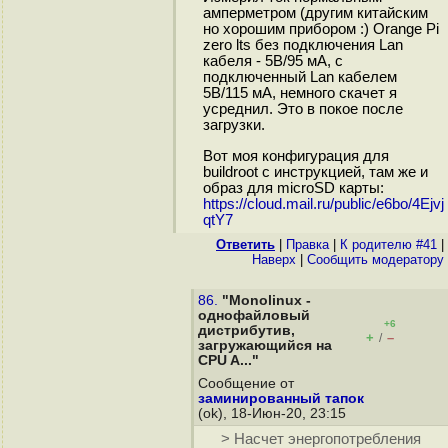
амперметром (другим китайским
но хорошим прибором :) Orange Pi
zero lts без подключения Lan
кабеля - 5В/95 мА, с
подключенный Lan кабелем
5В/115 мА, немного скачет я
усреднил. Это в покое после
загрузки.
Вот моя конфигурация для
buildroot с инструкцией, там же и
образ для microSD карты:
https://cloud.mail.ru/public/e6bo/4Ejvj
qtY7
Ответить
|
Правка
|
К родителю #41
|
Наверх
|
Cообщить модератору
86.
"Monolinux -
однофайловый
+6
дистрибутив,
+
–
/
загружающийся на
CPU A..."
Сообщение от
заминированный тапок
(ok), 18-Июн-20, 23:15
> Насчет энергопотребления