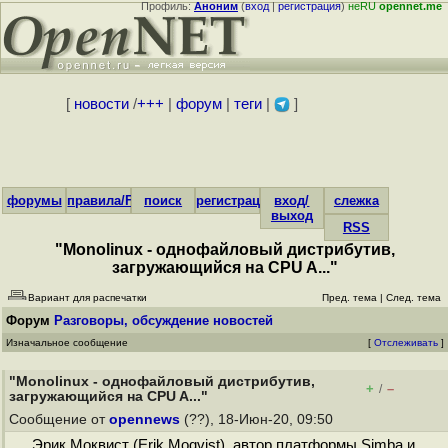
Профиль:
Аноним
(
вход
|
регистрация
)
неRU
opennet.me
[
новости
/
+++
|
форум
|
теги
|
]
форумы
правила/FAQ
поиск
регистрация
вход/
слежка
выход
RSS
"Monolinux - однофайловый дистрибутив,
загружающийся на CPU A..."
Вариант для распечатки
Пред. тема
|
След. тема
Форум
Разговоры, обсуждение новостей
Изначальное сообщение
[
Отслеживать
]
"Monolinux - однофайловый дистрибутив,
+
–
/
загружающийся на CPU A..."
Сообщение от
opennews
(??), 18-Июн-20, 09:50
Эрик Моквист (Erik Moqvist), автор платформы Simba и