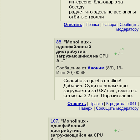
интересно, благодарю за
беседу
радует что здесь не все аноны
отбитые тролли
Ответить
|
Правка
|
Наверх
|
Cообщить
модератору
88.
"Monolinux -
однофайловый
+3
дистрибутив,
+
–
/
загружающийся на CPU
A..."
Сообщение от
Аноним
(83), 19-
Июн-20, 00:45
Спасибо за quiet в cmdline!
Добавил. Судя по логам ядро
загружается за 0.87 сек., вместе с
сетью за 3.2 сек. Поразительно.
Ответить
|
Правка
|
К родителю #41
|
Наверх
|
Cообщить модератору
107.
"Monolinux -
однофайловый
дистрибутив,
+
–
/
загружающийся на CPU
A..."