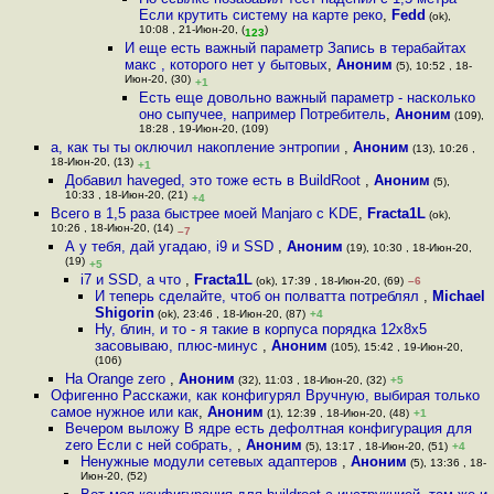
Если крутить систему на карте реко
,
Fedd
(ok),
10:08 , 21-Июн-20, (
)
123
И еще есть важный параметр Запись в терабайтах
макс , которого нет у бытовых
,
Аноним
(5), 10:52 , 18-
Июн-20, (30)
+1
Есть еще довольно важный параметр - насколько
оно сыпучее, например Потребитель
,
Аноним
(109),
18:28 , 19-Июн-20, (109)
а, как ты ты оключил накопление энтропии
,
Аноним
(13), 10:26 ,
18-Июн-20, (13)
+1
Добавил haveged, это тоже есть в BuildRoot
,
Аноним
(5),
10:33 , 18-Июн-20, (21)
+4
Всего в 1,5 раза быстрее моей Manjaro с KDE
,
Fracta1L
(ok),
10:26 , 18-Июн-20, (14)
–7
А у тебя, дай угадаю, i9 и SSD
,
Аноним
(19), 10:30 , 18-Июн-20,
(19)
+5
i7 и SSD, а что
,
Fracta1L
(ok), 17:39 , 18-Июн-20, (69)
–6
И теперь сделайте, чтоб он полватта потреблял
,
Michael
Shigorin
(ok), 23:46 , 18-Июн-20, (87)
+4
Ну, блин, и то - я такие в корпуса порядка 12x8x5
засовываю, плюс-минус
,
Аноним
(105), 15:42 , 19-Июн-20,
(106)
На Orange zero
,
Аноним
(32), 11:03 , 18-Июн-20, (32)
+5
Офигенно Расскажи, как конфигурял Вручную, выбирая только
самое нужное или как
,
Аноним
(1), 12:39 , 18-Июн-20, (48)
+1
Вечером выложу В ядре есть дефолтная конфигурация для
zero Если с ней собрать,
,
Аноним
(5), 13:17 , 18-Июн-20, (51)
+4
Ненужные модули сетевых адаптеров
,
Аноним
(5), 13:36 , 18-
Июн-20, (52)