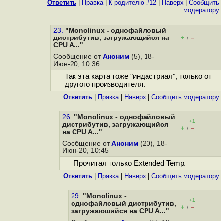
Ответить
|
Правка
|
К родителю #12
|
Наверх
|
Cообщить
модератору
23.
"Monolinux - однофайловый
дистрибутив, загружающийся на
+
–
/
CPU A..."
Сообщение от
Аноним
(5), 18-
Июн-20, 10:36
Так эта карта тоже "индастриал", только от
другого производителя.
Ответить
|
Правка
|
Наверх
|
Cообщить модератору
26.
"Monolinux - однофайловый
+1
дистрибутив, загружающийся
+
–
/
на CPU A..."
Сообщение от
Аноним
(20), 18-
Июн-20, 10:45
Прочитал только Extended Temp.
Ответить
|
Правка
|
Наверх
|
Cообщить модератору
29.
"Monolinux -
+1
однофайловый дистрибутив,
+
–
/
загружающийся на CPU A..."