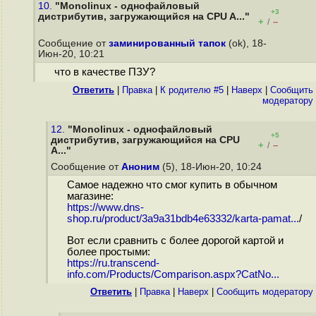
10.
"Monolinux - однофайловый
+3
дистрибутив, загружающийся на CPU A..."
+
–
/
Сообщение от
заминированный тапок
(ok), 18-
Июн-20, 10:21
что в качестве ПЗУ?
Ответить
|
Правка
|
К родителю #5
|
Наверх
|
Cообщить
модератору
12.
"Monolinux - однофайловый
+5
дистрибутив, загружающийся на CPU
+
–
/
A..."
Сообщение от
Аноним
(5), 18-Июн-20, 10:24
Самое надежно что смог купить в обычном
магазине:
https://www.dns-
shop.ru/product/3a9a31bdb4e63332/karta-pamat...
/
Вот если сравнить с более дорогой картой и
более простыми:
https://ru.transcend-
info.com/Products/Comparison.aspx?CatNo...
Ответить
|
Правка
|
Наверх
|
Cообщить модератору