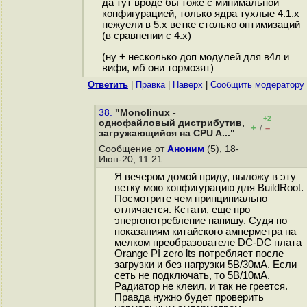
да тут вроде бы тоже с минимальной
конфигурацией, только ядра тухлые 4.1.x
нежуели в 5.x ветке столько оптимизаций
(в сравнении с 4.x)
(ну + несколько доп модулей для в4л и
вифи, мб они тормозят)
Ответить
|
Правка
|
Наверх
|
Cообщить модератору
38.
"Monolinux -
+2
однофайловый дистрибутив,
+
–
/
загружающийся на CPU A..."
Сообщение от
Аноним
(5), 18-
Июн-20, 11:21
Я вечером домой приду, выложу в эту
ветку мою конфигурацию для BuildRoot.
Посмотрите чем принципиально
отличается. Кстати, еще про
энергопотребление напишу. Судя по
показаниям китайского амперметра на
мелком преобразователе DC-DC плата
Orange PI zero lts потребляет после
загрузки и без нагрузки 5В/30мА. Если
сеть не подключать, то 5В/10мА.
Радиатор не клеил, и так не греется.
Правда нужно будет проверить