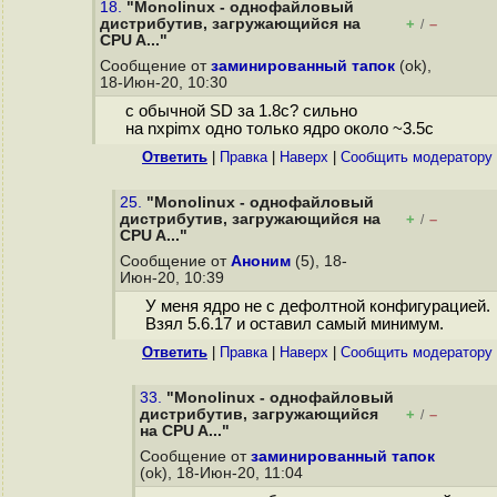
18.
"Monolinux - однофайловый
дистрибутив, загружающийся на
+
–
/
CPU A..."
Сообщение от
заминированный тапок
(ok),
18-Июн-20, 10:30
с обычной SD за 1.8с? сильно
на nxpimx одно только ядро около ~3.5с
Ответить
|
Правка
|
Наверх
|
Cообщить модератору
25.
"Monolinux - однофайловый
дистрибутив, загружающийся на
+
–
/
CPU A..."
Сообщение от
Аноним
(5), 18-
Июн-20, 10:39
У меня ядро не с дефолтной конфигурацией.
Взял 5.6.17 и оставил самый минимум.
Ответить
|
Правка
|
Наверх
|
Cообщить модератору
33.
"Monolinux - однофайловый
дистрибутив, загружающийся
+
–
/
на CPU A..."
Сообщение от
заминированный тапок
(ok), 18-Июн-20, 11:04