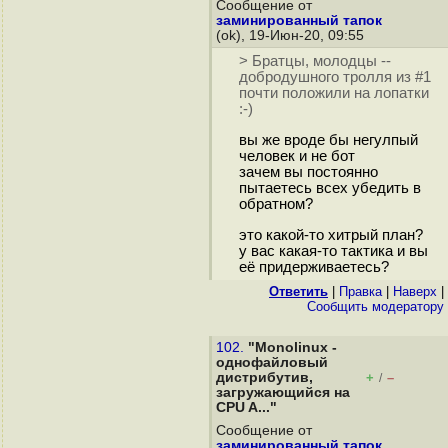
Сообщение от
заминированный тапок
(ok), 19-Июн-20, 09:55
> Братцы, молодцы --
добродушного тролля из #1
почти положили на лопатки
:-)
вы же вроде бы негулпый
человек и не бот
зачем вы постоянно
пытаетесь всех убедить в
обратном?
это какой-то хитрый план?
у вас какая-то тактика и вы
её придерживаетесь?
Ответить
|
Правка
|
Наверх
|
Cообщить модератору
102.
"Monolinux -
однофайловый
дистрибутив,
+
–
/
загружающийся на
CPU A..."
Сообщение от
заминированный тапок