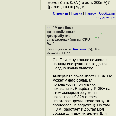
может быть 0.3A (то есть 300mA)?
(разница на порядок)
Ответить
|
Правка
|
Наверх
|
Cообщить
модератору
44.
"Monolinux -
однофайловый
+4
дистрибутив,
+
–
/
загружающийся на CPU
A..."
Сообщение от
Аноним
(5), 18-
Июн-20, 11:44
Ок. Причешу только немного и
напишу инструкцию что да как.
Поздно ночью выложу.
Амперметр показывает 0,03А. Но
может у него большая
погрешность при низких
показаниях. Raspberry Pi 3B+ на
этом амперметре у меня
показывает 0,32А (через
некоторое время после загрузки,
процессор не загружен). Но там
HDMI работает и другая моя
сборка для других целей. Для