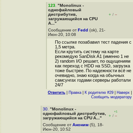
123
.
"Monolinux -
однофайловый
дистрибутив,
+
–
/
загружающийся на CPU
A..."
Сообщение от
Fedd
(ok), 21-
Июн-20, 10:08
По ссылке позабавил тест падения с
1,5 метра.
Если крутить систему на карте
рекомедую SanDisk A1 (именно 1 не
2) random I/O решает, по ощущениям
как переход с HDD на SSD, загрузка
тоже быстрее. По надежности всё не
очевидно, знаю когда на обычных
самсунгах годами серверы работали
24/7
Ответить
|
Правка
|
К родителю #29
|
Наверх
|
Cообщить модератору
30.
"Monolinux -
+1
однофайловый дистрибутив,
+
–
/
загружающийся на CPU A..."
Сообщение от
Аноним
(5), 18-
Июн-20, 10:52