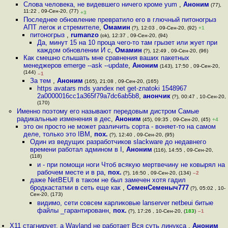
Слова человека, не видевшего ничего кроме yum
,
Аноним
(77),
11:22 , 09-Сен-20, (77)
+3
Последнее обновление превратило его в глючный питоногрыз
АПТ легок и стремителе
,
Омамин
(?), 12:03 , 09-Сен-20, (92)
+1
питоногрыз
,
rumanzo
(ok), 12:37 , 09-Сен-20, (94)
Да, минут 15 на 10 проца чего-то там грызет или жует при
каждом обновлении И с
,
Омамин
(?), 12:49 , 09-Сен-20, (96)
Как смешно слышать мне сравнения ваших пакетных
менеджеров emerge --ask --update
,
Аноним
(143), 17:50 , 09-Сен-20,
(144)
–1
За тем
,
Аноним
(165), 21:08 , 09-Сен-20, (165)
https avatars mds yandex net get-znatoki 1548967
2a0000016cc1a365f79a7dc6ab5b8
,
анончик
(?), 00:47 , 10-Сен-20,
(170)
Именно поэтому его называют передовым дистром Самые
радикальные изменения в дес
,
Аноним
(45), 09:35 , 09-Сен-20, (45)
+4
это он просто не может различить сорта - воняет-то на самом
деле, только это IBM
,
пох.
(?), 12:40 , 09-Сен-20, (95)
Один из ведущих разработчиков slackware до недавнего
времени работал админом в I
,
Аноним
(116), 14:55 , 09-Сен-20,
(118)
и - при помощи ноги Чтоб всякую мертвечину не ковырял на
рабочем месте и в ра
,
пох.
(?), 16:50 , 09-Сен-20, (134)
–2
даже NetBEUI в таком не был замечен хотя гадил
бродкастатми в сеть еще как
,
СеменСеменыч777
(?), 05:02 , 10-
Сен-20, (173)
видимо, сети совсем карликовые lanserver netbeui битые
файлы _гарантированн
,
пох.
(?), 17:26 , 10-Сен-20, (
183
)
–1
X11 стагнирует, а Wayland не работает Вся суть линукса
,
Аноним