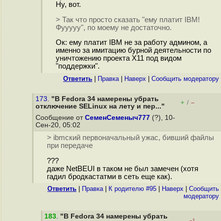
Ну, вот.
> Так что просто сказать "ему платит IBM!
Фууууу", по моему не достаточно.
Ок: ему платит IBM не за работу админом, а
именно за имитацию бурной деятельности по
уничтожению проекта X11 под видом
"поддержки".
Ответить
|
Правка
|
Наверх
|
Cообщить модератору
173.
"В Fedora 34 намерены убрать
+
–
/
отключение SELinux на лету и пер..."
Сообщение от
СеменСеменыч777
(?), 10-
Сен-20, 05:02
> ibmский первоначальный ужас, бивший файлы
при передаче
???
даже NetBEUI в таком не был замечен (хотя
гадил бродкастатми в сеть еще как).
Ответить
|
Правка
|
К родителю #95
|
Наверх
|
Cообщить
модератору
183
.
"В Fedora 34 намерены убрать
–1