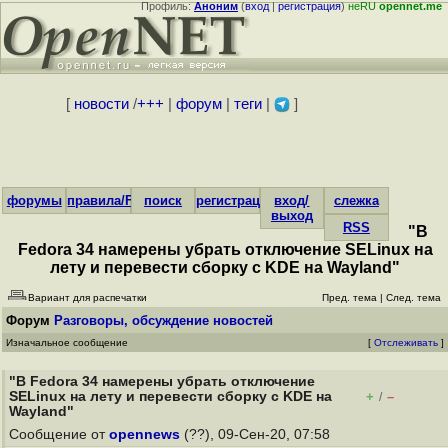
Профиль:
Аноним
(
вход
|
регистрация
)
неRU
opennet.me
[
новости
/
+++
|
форум
|
теги
|
]
форумы
правила/FAQ
поиск
регистрация
вход/
слежка
выход
RSS
"В
Fedora 34 намерены убрать отключение SELinux на
лету и перевести сборку с KDE на Wayland"
Вариант для распечатки
Пред. тема
|
След. тема
Форум
Разговоры, обсуждение новостей
Изначальное сообщение
[
Отслеживать
]
"В Fedora 34 намерены убрать отключение
SELinux на лету и перевести сборку с KDE на
+
–
/
Wayland"
Сообщение от
opennews
(??), 09-Сен-20, 07:58