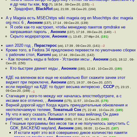
и др чиш ты как
,
tcg
(?), 18:54 , 09-Сен-20, (155)
–1
Зрадофил
,
BlackRot
(ok), 21:06 , 09-Сен-20, (164)
А у Mageia есть MSEChttps wiki mageia org en Msechttps doc mageia
org mcc 6
,
Аноним
(137), 17:14 , 09-Сен-20, (139)
Я себе как-то настроил, чтобы менеджер пакетов rpmdrake не
запрашивал пароль
,
Аноним
(137), 17:16 , 09-Сен-20, (140)
–1
Скрыто модератором
,
Аноним
(-), 13:45 , 27-Мрт-24, (
191
)
шел 2020 год
,
Перастерос
(ok), 17:39 , 09-Сен-20, (141)
–2
Кроме того, в Fedora 34 предложено перевести по умолчанию сборки
с рабочим стол
,
Kuromi
(ok), 17:44 , 09-Сен-20, (142)
- Как починить кеды в fedore - Установи иксы
,
Аноним
(143), 18:12 , 09-
Сен-20, (150)
Кто быстрее двинет кеды
,
Аноним
(180), 12:43 , 10-Сен-20, (
180
)
КДЕ на вяленом все еще не юзабельно Вот скажите зачем этот
виджет при переключе
,
Аноним
(157), 19:37 , 09-Сен-20, (157)
если перейдут на КДЕ то будет весьма интересно
,
СССР
(?), 23:15 ,
09-Сен-20, (169)
–1
Стагнация у кого-то между ног началась впостпебуртрате, а с
иксами все отлично,
,
Аноним
(175), 11:57 , 10-Сен-20, (
175
)
Верной дорогой идут Когда ждать принудительные обновления и
неотключаемую телеме
,
Томатный Сок
(?), 22:49 , 10-Сен-20, (
185
)
Ну что я могу сказать Потыкал я этот ваш вейланд Он даже
работает, но это же в
,
Аноним
(186), 07:04 , 11-Сен-20, (
186
)
Гткшные программы без иксов так и не получилось запустить С
GDK_BACKEND wayland
,
Аноним
(186), 08:00 , 11-Сен-20, (
187
)
И кстати жрёт это всё совершенно дикое количество памяти