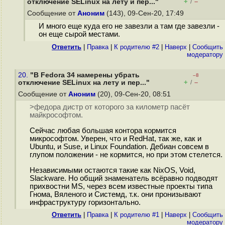
+
–
отключение SELinux на лету и пер..."
/
Сообщение от
Аноним
(143), 09-Сен-20, 17:49
И много еще куда его не завезли а там где завезли -
он еще сырой местами.
Ответить
|
Правка
|
К родителю #2
|
Наверх
|
Cообщить
модератору
20.
"В Fedora 34 намерены убрать
–8
+
–
отключение SELinux на лету и пер..."
/
Сообщение от
Аноним
(20), 09-Сен-20, 08:51
>федора дистр от которого за километр пасёт
майкрософтом.
Сейчас любая большая контора кормится
микрософтом. Уверен, что и RedHat, так же, как и
Ubuntu, и Suse, и Linux Foundation. Дебиан совсем в
глупом положении - не кормится, но при этом стелется.
Независимыми остаются такие как NixOS, Void,
Slackware. Но общий знаменатель всёравно подводят
прихвостни MS, через всем известные проекты типа
Гнома, Вяленого и Системд, т.к. они пронизывают
инфраструктуру горизонтально.
Ответить
|
Правка
|
К родителю #1
|
Наверх
|
Cообщить
модератору