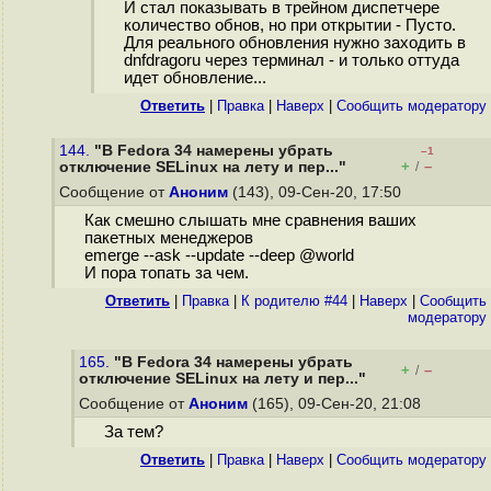
И стал показывать в трейном диспетчере
количество обнов, но при открытии - Пусто.
Для реального обновления нужно заходить в
dnfdragoru через терминал - и только оттуда
идет обновление...
Ответить
|
Правка
|
Наверх
|
Cообщить модератору
144.
"В Fedora 34 намерены убрать
–1
+
–
отключение SELinux на лету и пер..."
/
Сообщение от
Аноним
(143), 09-Сен-20, 17:50
Как смешно слышать мне сравнения ваших
пакетных менеджеров
emerge --ask --update --deep @world
И пора топать за чем.
Ответить
|
Правка
|
К родителю #44
|
Наверх
|
Cообщить
модератору
165.
"В Fedora 34 намерены убрать
+
–
/
отключение SELinux на лету и пер..."
Сообщение от
Аноним
(165), 09-Сен-20, 21:08
За тем?
Ответить
|
Правка
|
Наверх
|
Cообщить модератору