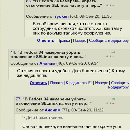
85.
"В Fedora 34 намерены убрать
отключение SELinux на лету и пер..."
+
–
/
Сообщение от
ryoken
(ok), 09-Сен-20, 11:36
В своё время писали, что не столько
сотрудники, сколько числятся. ХЗ, как там у
них по документальному оформлению.
Ответить
|
Правка
|
Наверх
|
Cообщить модератору
44.
"В Fedora 34 намерены убрать
–4
+
–
отключение SELinux на лету и пер..."
/
Сообщение от
Аноним
(46), 09-Сен-20, 09:34
Он эпично прост и удобен. Днф божественен.) К тому
же недошляпа.
Ответить
|
Правка
|
К родителю #1
|
Наверх
|
Cообщить
модератору
77.
"В Fedora 34 намерены убрать
+3
+
–
отключение SELinux на лету и пер..."
/
Сообщение от
Аноним
(77), 09-Сен-20, 11:22
> Днф божественен.
Слова человека, не видевшего ничего кроме yum.