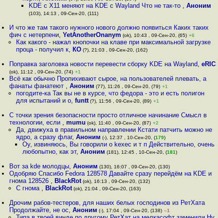
KDE с X11 меняют на KDE с Wayland Что не так-то
,
Аноним
(103), 14:13 , 09-Сен-20, (111)
И что же там такого нужного нового должно появиться Каких таких
фич с нетерпени
,
YetAnotherOnanym
(ok), 10:43 , 09-Сен-20, (65)
+6
Как какого - нажал кнопочки на клаве при максимальной загрузке
проца - получил к
,
КО
(?), 21:03 , 09-Сен-20, (162)
Поправка заголовка новости перевести сборку KDE на Wayland
,
eRIC
(ok), 11:12 , 09-Сен-20, (74)
+1
Всё как обычно Пропихивают сырое, на пользователей плевать, а
фанаты фанатеют
,
Аноним
(77), 11:26 , 09-Сен-20, (79)
+1
погодите-ка Так вы не в курсе, что федора - это и есть полигон
для испытаний и о
,
funtt
(?), 11:56 , 09-Сен-20, (89)
+1
С точки зрения безопасности просто отличное начинание Смысл в
технологии, если
,
mumu
(ok), 11:40 , 09-Сен-20, (87)
+2
Да, движуха в правильном направлении Кстати патчить можно не
ядро, а сразу флаг
,
Аноним
(-), 12:37 , 10-Сен-20, (
179
)
Оу, извиняюсь, Вы говорили о kexec и т п Действительно, очень
любопытно, как эт
,
Аноним
(181), 12:45 , 10-Сен-20, (
181
)
Вот за kde молодцы
,
Аноним
(130), 16:07 , 09-Сен-20, (130)
Одобряю Спасибо Fedora 128578 Давайте сразу перейдём на KDE и
гнома 128526
,
BlackRot
(ok), 16:13 , 09-Сен-20, (132)
С гнома
,
BlackRot
(ok), 21:04 , 09-Сен-20, (163)
Дрочим рабов-тестеров, для наших белых господинов из РетХата
Продолжайте, не ос
,
Аноним
(-), 17:04 , 09-Сен-20, (138)
–1
Типа в твоей винде по другому РетХат на мелкасофт заменили Ну