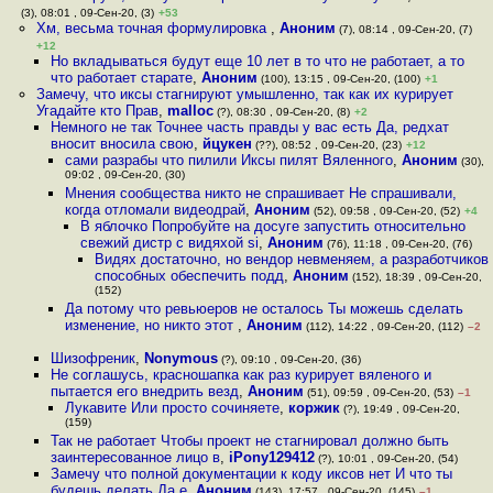
(3), 08:01 , 09-Сен-20, (3)
+53
Хм, весьма точная формулировка
,
Аноним
(7), 08:14 , 09-Сен-20, (7)
+12
Но вкладываться будут еще 10 лет в то что не работает, а то
что работает старате
,
Аноним
(100), 13:15 , 09-Сен-20, (100)
+1
Замечу, что иксы стагнируют умышленно, так как их курирует
Угадайте кто Прав
,
malloc
(?), 08:30 , 09-Сен-20, (8)
+2
Немного не так Точнее часть правды у вас есть Да, редхат
вносит вносила свою
,
йцукен
(??), 08:52 , 09-Сен-20, (23)
+12
сами разрабы что пилили Иксы пилят Вяленного
,
Аноним
(30),
09:02 , 09-Сен-20, (30)
Мнения сообщества никто не спрашивает Не спрашивали,
когда отломали видеодрай
,
Аноним
(52), 09:58 , 09-Сен-20, (52)
+4
В яблочко Попробуйте на досуге запустить относительно
свежий дистр с видяхой si
,
Аноним
(76), 11:18 , 09-Сен-20, (76)
Видях достаточно, но вендор невменяем, а разработчиков
способных обеспечить подд
,
Аноним
(152), 18:39 , 09-Сен-20,
(152)
Да потому что ревьюеров не осталось Ты можешь сделать
изменение, но никто этот
,
Аноним
(112), 14:22 , 09-Сен-20, (112)
–2
Шизофреник
,
Nonymous
(?), 09:10 , 09-Сен-20, (36)
Не соглашусь, красношапка как раз курирует вяленого и
пытается его внедрить везд
,
Аноним
(51), 09:59 , 09-Сен-20, (53)
–1
Лукавите Или просто сочиняете
,
коржик
(?), 19:49 , 09-Сен-20,
(159)
Так не работает Чтобы проект не стагнировал должно быть
заинтересованное лицо в
,
iPony129412
(?), 10:01 , 09-Сен-20, (54)
Замечу что полной документации к коду иксов нет И что ты
будешь делать Да е
,
Аноним
(143), 17:57 , 09-Сен-20, (145)
–1