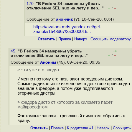
170.
"В Fedora 34 намерены убрать
отключение SELinux на лету и пер..."
+
–
/
Сообщение от
анончик
(?), 10-Сен-20, 00:47
https://avatars.mds.yandex.net/get-
znatoki/1548967/2a0000016...
Ответить
|
Правка
|
Наверх
|
Cообщить модератору
45.
"В Fedora 34 намерены убрать
+4
+
–
отключение SELinux на лету и пер..."
/
Сообщение от
Аноним
(45), 09-Сен-20, 09:35
> эти уже его вводят
Именно поэтому его называют передовым дистром.
Самые радикальные изменения в десктопе происходят
вначале в федоре, а потом уже подтягиваются
вторичные дистры.
> федора дистр от которого за километр пасёт
майкрософтом
Фантомные запахи - тревожный симптом, обратись к
врачу.
Ответить
|
Правка
|
К родителю #1
|
Наверх
|
Cообщить