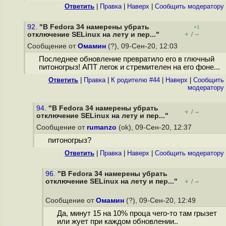
Ответить
|
Правка
|
Наверх
|
Cообщить модератору
92.
"В Fedora 34 намерены убрать
+1
+
–
отключение SELinux на лету и пер..."
/
Сообщение от
Омамин
(?), 09-Сен-20, 12:03
Последнее обновление превратило его в глючный
питоногрыз! АПТ легок и стремителен на его фоне...
Ответить
|
Правка
|
К родителю #44
|
Наверх
|
Cообщить
модератору
94.
"В Fedora 34 намерены убрать
+
–
/
отключение SELinux на лету и пер..."
Сообщение от
rumanzo
(ok), 09-Сен-20, 12:37
питоногрыз?
Ответить
|
Правка
|
Наверх
|
Cообщить модератору
96.
"В Fedora 34 намерены убрать
отключение SELinux на лету и пер..."
+
–
/
Сообщение от
Омамин
(?), 09-Сен-20, 12:49
Да, минут 15 на 10% проца чего-то там грызет
или жует при каждом обновлении..