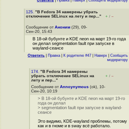
Ответить
|
Правка
|
Наверх
|
Cообщить модератору
125.
"В Fedora 34 намерены убрать
отключение SELinux на лету и пер..."
+
–
/
Сообщение от
Аноним
(29), 09-
Сен-20, 15:43
В 18-ой бубунте и KDE neon на март 19-го года
он делал segmentation fault при запуске в
wayland-сеансе
Ответить
|
Правка
|
К родителю #47
|
Наверх
|
Cообщить
модератору
174.
"В Fedora 34 намерены
убрать отключение SELinux на
+
–
/
лету и пер..."
Сообщение от
Annoynymous
(ok), 10-
Сен-20, 10:19
> В 18-ой бубунте и KDE neon на март 19-го
года он делал
> segmentation fault при запуске в wayland-
сеансе
Это видимо, KDE-wayland проблемы, потому
как и в гноме и в sway всё работало.