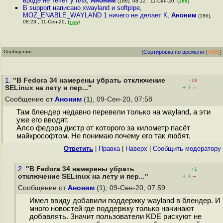
вроде не течёт у пла
,
Аноним
(186), 08:12 , 11-Сен-20, (
188
)
В support написано xwayland и softpipe,
MOZ_ENABLE_WAYLAND 1 ничего не делает К
,
Аноним
(186),
08:23 , 11-Сен-20, (
)
189
Сообщения
[
Сортировка по времени
|
RSS
]
1.
"В Fedora 34 намерены убрать отключение
–18
+
–
SELinux на лету и пер..."
/
Сообщение от
Аноним
(1), 09-Сен-20, 07:58
Там блендер недавно перевели только на wayland, а эти
уже его вводят.
Алсо федора дистр от которого за километр пасёт
майкрософтом. Не понимаю почему его так любят.
Ответить
|
Правка
|
Наверх
|
Cообщить модератору
2.
"В Fedora 34 намерены убрать
+1
+
–
отключение SELinux на лету и пер..."
/
Сообщение от
Аноним
(1), 09-Сен-20, 07:59
Имел ввиду добавили поддержку wayland в блендер. И
много новостей где поддержку только начинают
добавлять. Значит пользователи KDE рискуют не