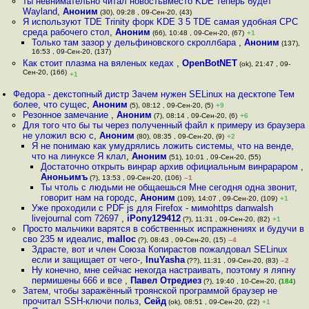
ты невнимательно читал новостьвместо KDE теперь будет
Wayland
,
Аноним
(30), 09:28 , 09-Сен-20, (43)
Я используют TDE Trinity форк KDE 3 5 TDE самая удобная СРС
среда рабочего стол
,
Аноним
(66), 10:48 , 09-Сен-20, (67)
+1
Только там зазор у дельфиновского скроллбара
,
Аноним
(137),
16:53 , 09-Сен-20, (137)
Как стоит плазма на вяленых кедах
,
OpenBotNET
(ok), 21:47 , 09-
Сен-20, (166)
+1
Федора - декстопный дистр Зачем нужен SELinux на десктопе Тем
более, что сущес
,
Аноним
(5), 08:12 , 09-Сен-20, (5)
+9
Резонное замечание
,
Аноним
(7), 08:14 , 09-Сен-20, (6)
+6
Для того что бы ты через полученный файл к примеру из браузера
не уложил всю с
,
Аноним
(80), 08:35 , 09-Сен-20, (9)
+2
Я не понимаю как умудрялись ложить системы, что на венде,
что на линуксе Я клал
,
Аноним
(51), 10:01 , 09-Сен-20, (55)
Достаточно открыть винрар архив официальным винрараром
,
Аноньимъ
(?), 13:53 , 09-Сен-20, (106)
–1
Ты чтоль с людьми не общаешься Мне сегодня одна звонит,
говорит нам на городс
,
Аноним
(109), 14:07 , 09-Сен-20, (109)
+1
Уже проходили с PDF js для Firefox - мимоhttps danwalsh
livejournal com 72697
,
iPony129412
(?), 11:31 , 09-Сен-20, (82)
+1
Просто мальчики варятся в собственных испражнениях и будучи в
сво 235 м идеалис
,
malloc
(?), 08:43 , 09-Сен-20, (15)
–4
Здрасте, вот и член Союза Копирастов пожалдовал SELinux
если и защищает от чего-
,
InuYasha
(??), 11:31 , 09-Сен-20, (83)
–2
Ну конечно, мне сейчас некогда настраивать, поэтому я ляпну
пермишены 666 и все
,
Павел Отредиез
(?), 19:40 , 10-Сен-20, (
184
)
Затем, чтобы заражённый троянской программой браузер не
прочитал SSH-ключи польз
,
Сейд
(ok), 08:51 , 09-Сен-20, (22)
+1