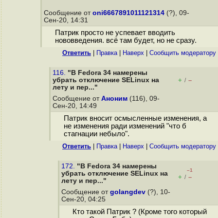
Сообщение от
oni6667891011121314
(?), 09-
Сен-20, 14:31
Патрик просто не успевает вводить
нововведения. всё там будет, но не сразу.
Ответить
|
Правка
|
Наверх
|
Cообщить модератору
116.
"В Fedora 34 намерены
убрать отключение SELinux на
+
–
/
лету и пер..."
Сообщение от
Аноним
(116), 09-
Сен-20, 14:49
Патрик вносит осмысленные изменения, а
не изменения ради изменений "что б
стагнации небыло".
Ответить
|
Правка
|
Наверх
|
Cообщить модератору
172.
"В Fedora 34 намерены
–1
убрать отключение SELinux на
+
–
/
лету и пер..."
Сообщение от
golangdev
(?), 10-
Сен-20, 04:25
Кто такой Патрик ? (Кроме того который