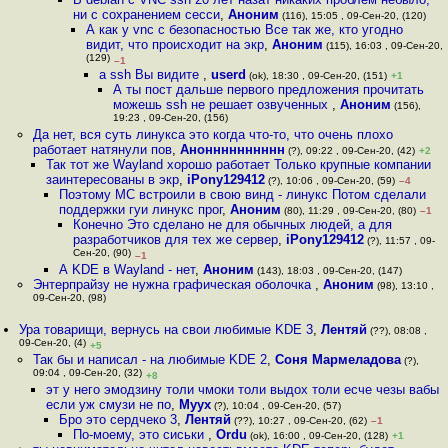
ни с сохранением сесси
,
Аноним
(116), 15:05 , 09-Сен-20, (120)
А как у vnc с безопасностью Все так же, кто угодно
видит, что происходит на экр
,
Аноним
(115), 16:03 , 09-Сен-20,
(129)
–1
а ssh Вы видите
,
userd
(ok), 18:30 , 09-Сен-20, (151)
+1
А ты пост дальше первого предложения прочитать
можешь ssh не решает озвученных
,
Аноним
(156),
19:23 , 09-Сен-20, (156)
Да нет, вся суть линукса это когда что-то, что очень плохо
работает натянули пов
,
Анонннннннннн
(?), 09:22 , 09-Сен-20, (42)
+2
Так тот же Wayland хорошо работает Только крупные компании
заинтересованы в экр
,
iPony129412
(?), 10:06 , 09-Сен-20, (59)
–4
Поэтому МС встроили в свою винд - линукс Потом сделали
поддержки гуи линукс прог
,
Аноним
(80), 11:29 , 09-Сен-20, (80)
–1
Конечно Это сделано не для обычных людей, а для
разработчиков для тех же сервер
,
iPony129412
(?), 11:57 , 09-
Сен-20, (90)
–1
А KDE в Wayland - нет
,
Аноним
(143), 18:03 , 09-Сен-20, (147)
Энтерпрайзу не нужна графическая оболочка
,
Аноним
(98), 13:10 ,
09-Сен-20, (98)
Ура товарищи, вернусь на свои любимые KDE 3
,
Лентяй
(??), 08:08 ,
09-Сен-20, (4)
+5
Так бы и написал - на любимые KDE 2
,
Соня Мармеладова
(?),
09:04 , 09-Сен-20, (32)
+8
эт у него эмодзину толи чмоки толи выдох толи есче чезы вабы
если уж смузи не по
,
Myyx
(?), 10:04 , 09-Сен-20, (57)
Бро это сердчеко 3
,
Лентяй
(??), 10:27 , 09-Сен-20, (62)
–1
По-моему, это сиськи
,
Ordu
(ok), 16:00 , 09-Сен-20, (128)
+1