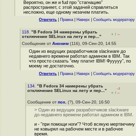
Вероятно, он же и fud про "стагнацию"
распространяет, с этой задачей справляться
несложно, еще одному незачем платить.
Ответить
|
Правка
|
Наверх
|
Cообщить модератору
118.
"В Fedora 34 намерены убрать
+
–
/
отключение SELinux на лету и пер..."
Сообщение от
Аноним
(116), 09-Сен-20, 14:55
Один из ведущих разработчиков slackware до
недавнего времени работал админом в IBM. Так
что просто сказать "ему платит IBM! Фууууу", по
моему не достаточно.
Ответить
|
Правка
|
Наверх
|
Cообщить модератору
134.
"В Fedora 34 намерены убрать
–2
отключение SELinux на лету и пер..."
+
–
/
Сообщение от
пох.
(?), 09-Сен-20, 16:50
> Один из ведущих разработчиков slackware
до недавнего времени работал админом в IBM.
и - "при помощи ноги"? Чтоб всякую мертвечину
не ковырял на рабочем месте и в рабочее
время.