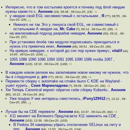
Интересно, что в том костылике кроется и почему под блоб нвидии
нужны какие-то с
,
Аноним
(19), 08:48 , 09-Сен-20, (19)
–1
у нвидии свой EGL несовместимый с остальными
,
Я
(??), 08:55 , 09-
Сен-20, (26)
+1
Немного не так Это у линукса свой EGL, не совместимый с
остальными А нвидия на
,
Mr. Cake
(?), 09:14 , 09-Сен-20, (39)
–6
на инклюзивный подход разрабов невидии
,
Аноним
(30), 09:11 , 09-
Сен-20, (37)
При установке блоба там модули подписывать приходиться и
нужна эта примочка инач
,
Аноним
(46), 09:51 , 09-Сен-20, (49)
На кривую нивидию, с которой до сих пор нужен примус
,
vitalif
(ok),
14:05 , 09-Сен-20, (108)
+1
1055 1086 1090 1086 1084 1091 1095 1090 1086 nvidia 1087
,
Аноним
(143), 18:10 , 09-Сен-20, (149)
+1
В каждом новом релизе мы запиливаем новое никому не нужное, что
бы в следующем р
,
pin
(??), 09:01 , 09-Сен-20, (28)
+4
Перевести сборку с automake на cmake было С KDE на Wayland -
ушёл курить
,
Соня Мармеладова
(?), 09:06 , 09-Сен-20, (34)
–2
Хм Теперь Canonical вернет обратно себе сборку Kubuntu
,
Аноним
(80), 10:22 , 09-Сен-20, (61)
Уже поздно У них интересы сместились
,
iPony129412
(?), 13:12 , 09-
Сен-20, (99)
–1
Лучше бы на CDE перевели
,
Аноним
(64), 10:37 , 09-Сен-20, (64)
+3
X11 меняют на Вяленого Предлагаете X11 заменить на CDE
,
Аноним
(103), 13:39 , 09-Сен-20, (103)
В Fedora 34 намерены убрать отключение SELinux на лету и
пер...
,
Аноним
(64), 13:50 , 09-Сен-20, (104)