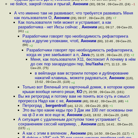
не бойся, закрой глаза и прыгай
,
Аноним
(30), 08:54 , 09-Сен-20, (24)
–1
А что именно там не развивают, что требуется развивать Меня
как пользователя О
,
Аноним
(29), 09:07 , 09-Сен-20, (35)
+7
Как пользователя тебя может и устраивает, а как
разработчика - нет Иксы сейчас
,
Аноним
(41), 09:17 , 09-Сен-20,
(41)
+4
Разработчики говорят про необходимость рефакторинга
кода и другие уловками, чтоб
,
Аноним
(66), 10:46 , 09-Сен-20,
(66)
+2
Разработчики говорят про необходимость рефакторинга,
когда их уже заебывают а п
,
Java
(?), 11:05 , 09-Сен-20, (72)
+2
Меня, как пользователя X11, беспокоит А почему в нём
до сих пор захардкоден пер
,
InuYasha
(??), 11:13 , 09-
Сен-20, (75)
в вейланде вам встроили потерю и дублирование
нажатий клавишь, можете радоваться
,
Аноним
(116),
15:02 , 09-Сен-20, (119)
+4
Только вот Вяленый это карточный домик, в котором кроме
крыши вообще ничего реши
,
КО
(?), 20:58 , 09-Сен-20, (161)
Вы же ретроград и потому вам не понять все суть и смысл
прогресса Надо как с ке
,
Аноним
(46), 09:42 , 09-Сен-20, (48)
+4
Петроград
,
bergentroll
(ok), 12:21 , 09-Сен-20, (93)
+1
Это вы про какие кеды про 3 Дак им 100 лет основаны они
на qt-3 и их все еще м
,
Аноним
(143), 18:02 , 09-Сен-20, (146)
А ситуация с удаленным доступом тоже устраивает С
сохранением сессий например,
,
Аноним
(115), 14:41 , 09-Сен-20,
(115)
+1
А как с этим в вяленом
,
Аноним
(29), 14:50 , 09-Сен-20, (117)
+1
В debian с VNC ssh 20 лет назат никаких проблем небыло,