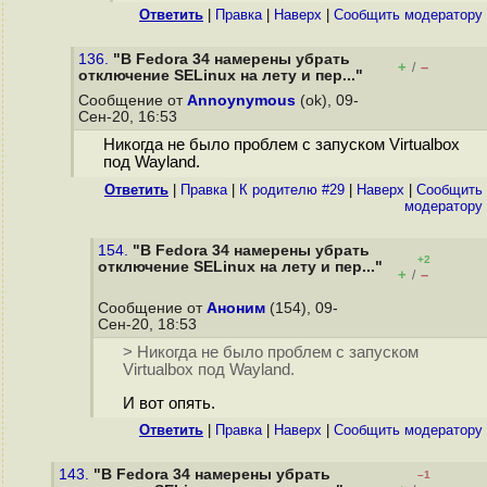
Ответить
|
Правка
|
Наверх
|
Cообщить модератору
136.
"В Fedora 34 намерены убрать
+
–
/
отключение SELinux на лету и пер..."
Сообщение от
Annoynymous
(ok), 09-
Сен-20, 16:53
Никогда не было проблем с запуском Virtualbox
под Wayland.
Ответить
|
Правка
|
К родителю #29
|
Наверх
|
Cообщить
модератору
154.
"В Fedora 34 намерены убрать
+2
отключение SELinux на лету и пер..."
+
–
/
Сообщение от
Аноним
(154), 09-
Сен-20, 18:53
> Никогда не было проблем с запуском
Virtualbox под Wayland.
И вот опять.
Ответить
|
Правка
|
Наверх
|
Cообщить модератору
143.
"В Fedora 34 намерены убрать
–1