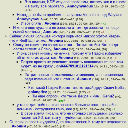
Это видимо, KDE-wayland проблемы, потому как и в гноме
и в sway всё работало
,
Annoynymous
(ok), 10:19 , 10-Сен-20,
(174)
Никогда не было проблем с запуском Virtualbox под Wayland
,
Annoynymous
(ok), 16:53 , 09-Сен-20, (136)
И вот опять
,
Аноним
(154), 18:53 , 09-Сен-20, (154)
+2
И много еще куда его не завезли а там где завезли - он еще
сырой местами
,
Аноним
(143), 17:49 , 09-Сен-20, (143)
–1
Сейчас любая большая контора кормится микрософтом Уверен,
что и RedHat, так же,
,
Аноним
(20), 08:51 , 09-Сен-20, (20)
–8
Слаку не кормят из-за сектанства - Патрик же бох Вот когда
ласты склеит и Слаку
,
Аноним
(46), 09:38 , 09-Сен-20, (46)
И она станет никому не нужна, потому что Патрик избавляет
её от многих драм, кот
,
Аноним
(51), 09:56 , 09-Сен-20, (51)
–1
Патрик просто не успевает вводить нововведения всё там
будет, но не сразу
,
oni6667891011121314
(?), 14:31 , 09-Сен-20,
(113)
–1
Патрик вносит осмысленные изменения, а не изменения
ради изменений что б стагна
,
Аноним
(116), 14:49 , 09-Сен-20,
(116)
Кто такой Патрик Кроме того который друг Спанч-Боба
,
golangdev
(?), 04:25 , 10-Сен-20, (172)
–1
Ты ещё спроси, кто такие Дебра и Йан
,
GenuZ
(ok),
18:02 , 13-Окт-20, (
)
190
у меня для тебя плохие новости большая часть разрабов
демьяна - сотрудники кано
,
eee
(??), 10:56 , 09-Сен-20, (68)
+1
В своё время писали, что не столько сотрудники, сколько
числятся ХЗ, как там у
,
ryoken
(ok), 11:36 , 09-Сен-20, (85)
Он эпично прост и удобен Днф божественен К тому же недошляпа
,
Аноним
(46), 09:34 , 09-Сен-20, (44)
–4