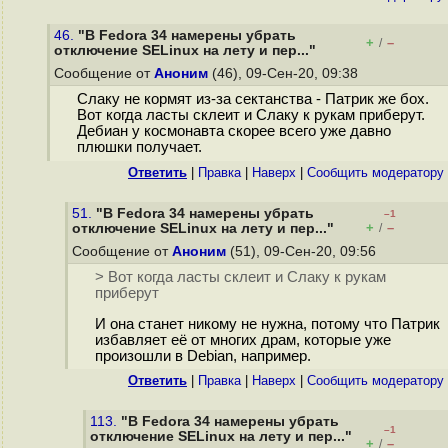
46.
"В Fedora 34 намерены убрать
+
–
/
отключение SELinux на лету и пер..."
Сообщение от
Аноним
(46), 09-Сен-20, 09:38
Слаку не кормят из-за сектанства - Патрик же бох.
Вот когда ласты склеит и Слаку к рукам приберут.
Дебиан у космонавта скорее всего уже давно
плюшки получает.
Ответить
|
Правка
|
Наверх
|
Cообщить модератору
51.
"В Fedora 34 намерены убрать
–1
+
–
отключение SELinux на лету и пер..."
/
Сообщение от
Аноним
(51), 09-Сен-20, 09:56
> Вот когда ласты склеит и Слаку к рукам
приберут
И она станет никому не нужна, потому что Патрик
избавляет её от многих драм, которые уже
произошли в Debian, например.
Ответить
|
Правка
|
Наверх
|
Cообщить модератору
113.
"В Fedora 34 намерены убрать
–1
отключение SELinux на лету и пер..."
+
–
/