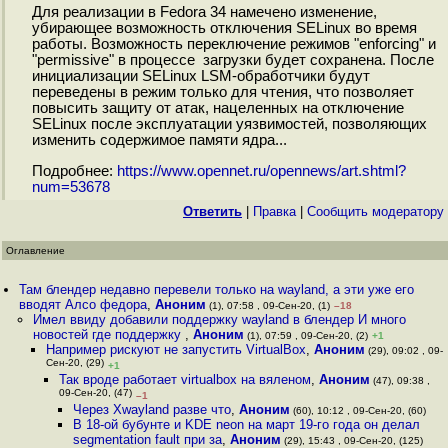
Для реализации в Fedora 34 намечено изменение,
убирающее возможность отключения SELinux во время
работы. Возможность переключение режимов "enforcing" и
"permissive" в процессе загрузки будет сохранена. После
инициализации SELinux LSM-обработчики будут
переведены в режим только для чтения, что позволяет
повысить защиту от атак, нацеленных на отключение
SELinux после эксплуатации уязвимостей, позволяющих
изменить содержимое памяти ядра...
Подробнее:
https://www.opennet.ru/opennews/art.shtml?
num=53678
Ответить
|
Правка
|
Cообщить модератору
Оглавление
Там блендер недавно перевели только на wayland, а эти уже его
вводят Алсо федора
,
Аноним
(1), 07:58 , 09-Сен-20, (1)
–18
Имел ввиду добавили поддержку wayland в блендер И много
новостей где поддержку
,
Аноним
(1), 07:59 , 09-Сен-20, (2)
+1
Например рискуют не запустить VirtualBox
,
Аноним
(29), 09:02 , 09-
Сен-20, (29)
+1
Так вроде работает virtualbox на вяленом
,
Аноним
(47), 09:38 ,
09-Сен-20, (47)
–1
Через Xwayland разве что
,
Аноним
(60), 10:12 , 09-Сен-20, (60)
В 18-ой бубунте и KDE neon на март 19-го года он делал
segmentation fault при за
,
Аноним
(29), 15:43 , 09-Сен-20, (125)