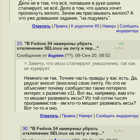
Дело не в том, что всë, попавшее в руки шапки
стагнирует, не всë. Дело в том, что шапка хочет
пропихнуть вялого. Зачем им присовывать вялого? А
это уже домашнее задание, "на подумать".
Ответить
|
Правка
|
К родителю #3
|
Наверх
|
Cообщить
модератору
23.
"В Fedora 34 намерены убрать
+12
+
–
отключение SELinux на лету и пер..."
/
Сообщение от
йцукен
(??), 09-Сен-20, 08:52
> Замечу, что иксы стагнируют умышленно, так как
их курирует
Немного не так. Точнее часть правды у вас есть. Да,
редхат вносит (вносила) свою лепту. Но это не
объясняет почему сообщество также потеряло
интерес к развитию x11. Вот вы, например, вам кто-
то мешает развивать иксы? Из той сотни тысяч
программистов - им кто-то мешает развивать иксы?
Вот то-то и оно.
Ответить
|
Правка
|
Наверх
|
Cообщить модератору
30.
"В Fedora 34 намерены убрать
+
–
/
отключение SELinux на лету и пер..."