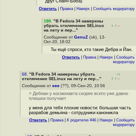
друг Спанч-Боба)
Ответить
|
Правка
|
Наверх
|
Cообщить модератору
190
.
"В Fedora 34 намерены
убрать отключение SELinux
+
–
/
на лету и пер..."
Сообщение от
GenuZ
(ok), 13-
Окт-20, 18:02
Ты ещё спроси, кто такие Дебра и Йан.
Ответить
|
Правка
|
Наверх
|
Cообщить
модератору
68.
"В Fedora 34 намерены убрать
+1
+
–
отключение SELinux на лету и пер..."
/
Сообщение от
eee
(??), 09-Сен-20, 10:56
> Дебиан у космонавта скорее всего уже давно
плюшки получает
у меня для тебя плохие новости: большая часть
разрабов демьяна - сотрудники каноникла
Ответить
|
Правка
|
К родителю #46
|
Наверх
|
Cообщить
модератору