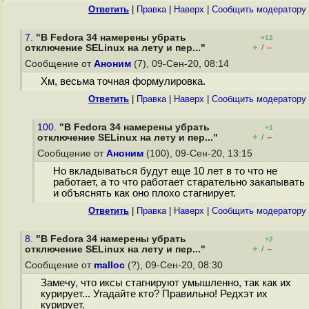
Ответить
|
Правка
|
Наверх
|
Cообщить модератору
7.
"В Fedora 34 намерены убрать
+12
+
–
отключение SELinux на лету и пер..."
/
Сообщение от
Аноним
(7), 09-Сен-20, 08:14
Хм, весьма точная формулировка.
Ответить
|
Правка
|
Наверх
|
Cообщить модератору
100.
"В Fedora 34 намерены убрать
+1
+
–
отключение SELinux на лету и пер..."
/
Сообщение от
Аноним
(100), 09-Сен-20, 13:15
Но вкладываться будут еще 10 лет в то что не
работает, а то что работает старательно закапывать
и объяснять как оно плохо стагнирует.
Ответить
|
Правка
|
Наверх
|
Cообщить модератору
8.
"В Fedora 34 намерены убрать
+2
+
–
отключение SELinux на лету и пер..."
/
Сообщение от
malloc
(?), 09-Сен-20, 08:30
Замечу, что иксы стагнируют умышленно, так как их
курирует... Угадайте кто? Правильно! Редхэт их
курирует.