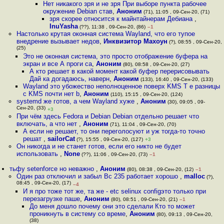
Нет никакого зря и не зря При выборе пункта рабочее
окружение Debian став
,
Аноним
(71), 11:05 , 09-Сен-20, (71)
зря скорее относится к майнтайнерам Дебиана
,
InuYasha
(??), 11:38 , 09-Сен-20, (86)
–1
Настолько крутая оконная система Wayland, что его тупое
внедрение вызывает недов
,
Инквизитор Махоун
(?), 08:55 , 09-Сен-20,
(25)
Это не оконная система, это просто отображение буфера на
экран и все А проги са
,
Аноним
(80), 08:58 , 09-Сен-20, (27)
А кто решает в какой момент какой буфер перерисовывать
Дай ка догадаюсь, наверн
,
Аноним
(133), 16:40 , 09-Сен-20, (133)
Wayland это убожество неполноценное поверх KMS Т е разницы
с KMS почти нет b
,
Аноним
(110), 15:15 , 09-Сен-20, (124)
systemd же готов, а чем Wayland хуже
,
Аноним
(30), 09:05 , 09-
Сен-20, (33)
+3
При чём здесь Fedora и Debian Debian отдельно решает что
включать, а что нет
,
Аноним
(71), 11:04 , 09-Сен-20, (70)
А если не решает, то они переголосуют и уж тогда-то точно
решат
,
sailorCat
(?), 15:55 , 09-Сен-20, (127)
+3
Он никогда и не станет готов, если его никто не будет
использовать
,
None
(??), 11:06 , 09-Сен-20, (73)
–1
тьфу setenforce но неважно
,
Аноним
(80), 08:38 , 09-Сен-20, (12)
–1
Один раз отключил и забыл Вс 235 работает хорошо
,
malloc
(?),
08:45 , 09-Сен-20, (17)
–4
И я про тоже тот же, та же - etc selinux configэто только при
перезагрузке паше
,
Аноним
(80), 08:51 , 09-Сен-20, (21)
–1
До меня дошло почему они это сделали Кто то может
проникнуть в систему со време
,
Аноним
(80), 09:13 , 09-Сен-20,
(38)