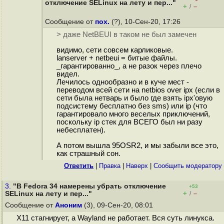
отключение SELinux на лету и пер..."
+
–
/
Сообщение от
пох.
(?), 10-Сен-20, 17:26
> даже NetBEUI в таком не был замечен
видимо, сети совсем карликовые.
lanserver + netbeui = битые файлы.
_гарантированно_, а не разок через плечо
видел.
Лечилось однообразно и в куче мест -
переводом всей сети на netbios over ipx (если в
сети была нетварь и было где взять ipx'овую
подсистему бесплатно без sms) или ip (что
гарантировало много веселых приключений,
поскольку ip стек для ВСЕГО был ни разу
небесплатен).
А потом вышла 95OSR2, и мы забыли все это,
как страшный сон.
Ответить
|
Правка
|
Наверх
|
Cообщить модератору
3.
"В Fedora 34 намерены убрать отключение
+53
+
–
SELinux на лету и пер..."
/
Сообщение от
Аноним
(3), 09-Сен-20, 08:01
X11 стагнирует, а Wayland не работает. Вся суть линукса.