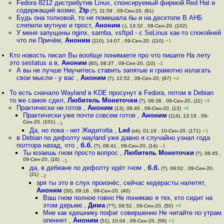
Fedora 8212 дистрибутив Linux, спонсируемый фирмой Red Hat и
содержащий возмо
,
Ztp
(?), 11:59 , 09-Сен-20, (91)
Будь она толковой, то не помешала бы и на десктопе В АНБ
слепили мутную и прост
,
Аноним
(-), 13:32 , 09-Сен-20, (102)
У меня запущены nginx, samba, vsftpd - с SeLinux как-то спокойней
что ли Причём
,
Аноним
(110), 14:07 , 09-Сен-20, (110)
+1
Кто новость писал Вы вообще понимаете про что пишите На лету
это sestatus а в
,
Аноним
(80), 08:37 , 09-Сен-20, (10)
–1
А вы не лучше Научитесь ставить запятые и грамотно излагать
свои мысли - у вас
,
Аноним
(7), 12:52 , 09-Сен-20, (97)
+4
То есть сначало Wayland в KDE просунут в Fedora, потом в Debian
то же самое сдел
,
Любитель Монеточки
(?), 08:38 , 09-Сен-20, (11)
+9
Практически не готов
,
Аноним
(13), 08:40 , 09-Сен-20, (13)
+5
Практически уже почти совсем готов
,
Аноним
(114), 13:19 , 09-
Сен-20, (101)
–1
Да, но пока - нет Жидитоба
,
Led
(ok), 01:19 , 10-Сен-20, (171)
+1
в Debian по дефолту wayland уже давно я случайно узнал года
полтора назад, что
,
б.б.
(?), 08:41 , 09-Сен-20, (14)
–1
Ты юзаешь гном просто вопрос
,
Любитель Монеточки
(?), 08:45 ,
09-Сен-20, (16)
–1
да, в дебиане по дефолту идёт гном
,
б.б.
(?), 09:02 , 09-Сен-20,
(31)
–2
зря ты это в слух произнёс, сейчас кедерасты налетят
,
Аноним
(30), 09:16 , 09-Сен-20, (40)
Ваш гном полное говно Не понимаю я тех, кто сидит на
этом дерьме
,
Дима
(??), 09:52 , 09-Сен-20, (50)
+9
Мне как кдешнику пофиг совершенно Не читайте по утрам
опеннет
,
Аноним
(51), 10:04 , 09-Сен-20, (58)
+3