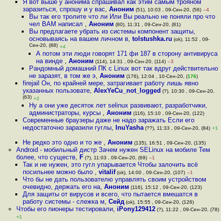
Я вот выше у анонима спрашивал как этим самым трояном
заразиться, спрошу и у вас
,
Аноним
(51), 10:03 , 09-Сен-20, (56)
–4
Вы так его тролите что ли Или Вы реально не поняли про что
чел ВАМ написал
,
Аноним
(80), 11:31 , 09-Сен-20, (81)
Вы предлагаете убрать из системы компонент защиты,
основываясь на вашем личном в
,
tolstushka.ru
(ok), 11:52 , 09-
Сен-20, (88)
+4
А потом эти люди говорят 171 фи 187 в сторону антивируса
на винде
,
Аноним
(114), 14:31 , 09-Сен-20, (114)
–3
Рандомный домашний ПК с Linux вот так вдруг действительно
не заразят, в том же э
,
Аноним
(176), 12:04 , 10-Сен-20, (
176
)
firejail Он, по крайней мере, затрагивает работу лишь явно
указанных пользовате
,
AlexYeCu_not_logged
(?), 10:30 , 09-Сен-20,
(63)
+2
Ну а они уже десяток лет selinux развивают, разработчики,
администраторы, курсы
,
Аноним
(116), 15:10 , 09-Сен-20, (122)
Современные браузеры даже не надо заражать Если его
недостаточно заразили гуглы
,
InuYasha
(??), 11:33 , 09-Сен-20, (84)
+1
Не редко это одно и то же
,
Аноним
(135), 16:51 , 09-Сен-20, (135)
Android - мобильный дистр Зачем нужен SELinux на мобиле Тем
более, что существ
,
F
(?), 11:03 , 09-Сен-20, (69)
–1
Так и не нужен, это гугл упарывается Чтобы залочить всё
посильнее можно было
,
vitalif
(ok), 14:00 , 09-Сен-20, (107)
–1
Что бы не дать пользователю управлять своим устройством
очевидно, держать его на
,
Аноним
(116), 15:12 , 09-Сен-20, (123)
Для защиты от вирусов и всего, что пытается вмешатся в
работу системы - слежка м
,
Сейд
(ok), 15:55 , 09-Сен-20, (126)
Чтобы его пионеры тестировали
,
iPony129412
(?), 11:22 , 09-Сен-20, (78)
+1