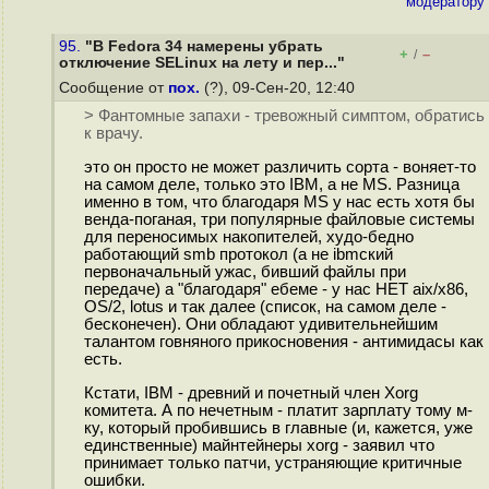
модератору
95.
"В Fedora 34 намерены убрать
+
–
/
отключение SELinux на лету и пер..."
Сообщение от
пох.
(?), 09-Сен-20, 12:40
> Фантомные запахи - тревожный симптом, обратись
к врачу.
это он просто не может различить сорта - воняет-то
на самом деле, только это IBM, а не MS. Разница
именно в том, что благодаря MS у нас есть хотя бы
венда-поганая, три популярные файловые системы
для переносимых накопителей, худо-бедно
работающий smb протокол (а не ibmский
первоначальный ужас, бивший файлы при
передаче) а "благодаря" ебеме - у нас НЕТ aix/x86,
OS/2, lotus и так далее (список, на самом деле -
бесконечен). Они обладают удивительнейшим
талантом говняного прикосновения - антимидасы как
есть.
Кстати, IBM - древний и почетный член Xorg
комитета. А по нечетным - платит зарплату тому м-
ку, который пробившись в главные (и, кажется, уже
единственные) майнтейнеры xorg - заявил что
принимает только патчи, устраняющие критичные
ошибки.