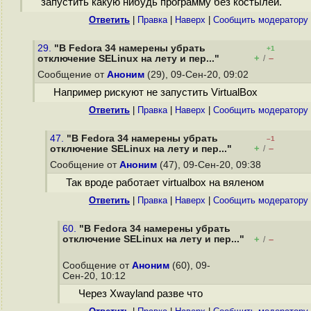
запустить какую нибудь программу без костылей.
Ответить
|
Правка
|
Наверх
|
Cообщить модератору
29.
"В Fedora 34 намерены убрать
+1
+
–
отключение SELinux на лету и пер..."
/
Сообщение от
Аноним
(29), 09-Сен-20, 09:02
Например рискуют не запустить VirtualBox
Ответить
|
Правка
|
Наверх
|
Cообщить модератору
47.
"В Fedora 34 намерены убрать
–1
+
–
отключение SELinux на лету и пер..."
/
Сообщение от
Аноним
(47), 09-Сен-20, 09:38
Так вроде работает virtualbox на вяленом
Ответить
|
Правка
|
Наверх
|
Cообщить модератору
60.
"В Fedora 34 намерены убрать
отключение SELinux на лету и пер..."
+
–
/
Сообщение от
Аноним
(60), 09-
Сен-20, 10:12
Через Xwayland разве что