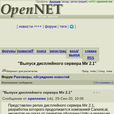
Профиль:
Аноним
(
вход
|
регистрация
)
неRU
opennet.me
[
новости
/
+++
|
форум
|
теги
|
]
форумы
правила/FAQ
поиск
регистрация
вход/
слежка
выход
RSS
"Выпуск дисплейного сервера Mir 2.1"
Вариант для распечатки
Пред. тема
|
След. тема
Форум
Разговоры, обсуждение новостей
Изначальное сообщение
[
Отслеживать
]
"Выпуск дисплейного сервера Mir 2.1"
+
–
/
Сообщение от
opennews
(ok), 29-Сен-20, 10:06
Представлен релиз дисплейного сервера Mir 2.1,
разработка которого продолжается компанией Canonical,
несмотря на отказ от развития оболочки Unity и редакции