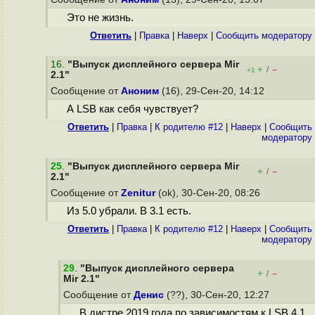
Это не жизнь.
Ответить
|
Правка
|
Наверх
|
Cообщить модератору
16
.
"Выпуск дисплейного сервера Mir
+
–
/
+1
2.1"
Сообщение от
Аноним
(16), 29-Сен-20, 14:12
А LSB как себя чувствует?
Ответить
|
Правка
|
К родителю #12
|
Наверх
|
Cообщить
модератору
25
.
"Выпуск дисплейного сервера Mir
+
–
/
2.1"
Сообщение от
Zenitur
(ok), 30-Сен-20, 08:26
Из 5.0 убрали. В 3.1 есть.
Ответить
|
Правка
|
К родителю #12
|
Наверх
|
Cообщить
модератору
29
.
"Выпуск дисплейного сервера
+
–
/
Mir 2.1"
Сообщение от
Денис
(??), 30-Сен-20, 12:27
В дистре 2019 года по зависимостям к LSB 4.1