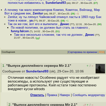
полностью избавились о
,
Sunderland93
(ok), 09:17 , 30-Сен-20, (
27
)
А почему так мало композиторов Компиз, Комптон, Вейланд, Мир
Вот в средние век
,
Zenitur
(ok), 08:27 , 30-Сен-20, (
26
)
–1
Zenitur, ну ты ляпнул Чайковский откинул ласты в 1893 году Бах
тоже в новое
,
ya
(??), 09:37 , 30-Сен-20, (
28
)
+1
Так он же гом, вот его и выпилили
,
Денис
(??), 12:31 , 30-Сен-20, (
30
)
По новой политике, он должен был стать за главного
,
funny.falcon
(?), 14:02 , 30-Сен-20, (
31
)
Там все несколько сложнее, так что не должен
,
Денис
(??),
21:07 , 30-Сен-20, (
)
32
Сообщения
[
Сортировка по времени
|
RSS
]
1
.
"Выпуск дисплейного сервера Mir 2.1"
+
–
/
Сообщение от
Sunderland93
(ok), 29-Сен-20, 10:06
Отличная новость! Особенно радует что не изобретают
велосипеды, а используют уже существующие и
работающие протоколы. Kwin кстати тоже постепенно
внедряет куски wlroots
Ответить
|
Правка
|
Наверх
|
Cообщить модератору
2
.
"Выпуск дисплейного сервера Mir 2.1"
+
–
/
–7