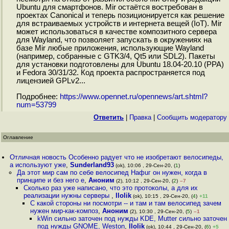
Ubuntu для смартфонов. Mir остаётся востребован в
проектах Canonical и теперь позиционируется как решение
для встраиваемых устройств и интернета вещей (IoT). Mir
может использоваться в качестве композитного сервера
для Wayland, что позволяет запускать в окружениях на
базе Mir любые приложения, использующие Wayland
(например, собранные с GTK3/4, Qt5 или SDL2). Пакеты
для установки подготовлены для Ubuntu 18.04-20.10 (PPA)
и Fedora 30/31/32. Код проекта распространяется под
лицензией GPLv2...
Подробнее:
https://www.opennet.ru/opennews/art.shtml?
num=53799
Ответить
|
Правка
|
Cообщить модератору
Оглавление
Отличная новость Особенно радует что не изобретают велосипеды,
а используют уже
,
Sunderland93
(ok), 10:06 , 29-Сен-20, (
1
)
Да этот мир сам по себе велосипед Нафuг он нужен, когда в
принципе и без него е
,
Аноним
(2), 10:12 , 29-Сен-20, (
2
)
–7
Сколько раз уже написано, что это протоколы, а для их
реализации нужны серверы
,
llolik
(ok), 10:15 , 29-Сен-20, (
4
)
+11
С какой стороны ни посмотри -- и там и там велосипед зачем
нужен мир-как-композ
,
Аноним
(2), 10:30 , 29-Сен-20, (
5
)
–1
kWin сильно заточен под нужды KDE, Mutter сильно заточен
под нужды GNOME, Weston
,
llolik
(ok), 10:44 , 29-Сен-20, (
6
)
+5