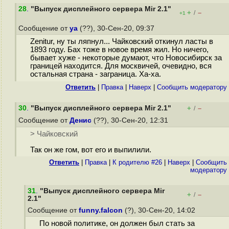
28
.
"Выпуск дисплейного сервера Mir 2.1"
+
–
/
+1
Сообщение от
ya
(??), 30-Сен-20, 09:37
Zenitur, ну ты ляпнул... Чайковский откинул ласты в
1893 году. Бах тоже в новое время жил. Но ничего,
бывает хуже - некоторые думают, что Новосибирск за
границей находится. Для москвичей, очевидно, вся
остальная страна - заграница. Ха-ха.
Ответить
|
Правка
|
Наверх
|
Cообщить модератору
30
.
"Выпуск дисплейного сервера Mir 2.1"
+
–
/
Сообщение от
Денис
(??), 30-Сен-20, 12:31
> Чайковский
Так он же гом, вот его и выпилили.
Ответить
|
Правка
|
К родителю #26
|
Наверх
|
Cообщить
модератору
31
.
"Выпуск дисплейного сервера Mir
+
–
/
2.1"
Сообщение от
funny.falcon
(?), 30-Сен-20, 14:02
По новой политике, он должен был стать за