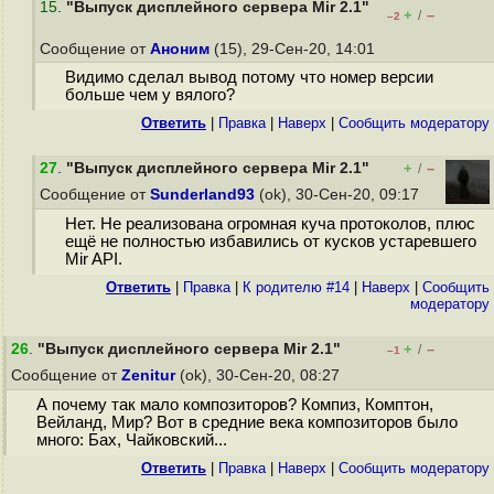
15
.
"Выпуск дисплейного сервера Mir 2.1"
+
–
/
–2
Сообщение от
Аноним
(15), 29-Сен-20, 14:01
Видимо сделал вывод потому что номер версии
больше чем у вялого?
Ответить
|
Правка
|
Наверх
|
Cообщить модератору
27
.
"Выпуск дисплейного сервера Mir 2.1"
+
–
/
Сообщение от
Sunderland93
(ok), 30-Сен-20, 09:17
Нет. Не реализована огромная куча протоколов, плюс
ещё не полностью избавились от кусков устаревшего
Mir API.
Ответить
|
Правка
|
К родителю #14
|
Наверх
|
Cообщить
модератору
26
.
"Выпуск дисплейного сервера Mir 2.1"
+
–
/
–1
Сообщение от
Zenitur
(ok), 30-Сен-20, 08:27
А почему так мало композиторов? Компиз, Комптон,
Вейланд, Мир? Вот в средние века композиторов было
много: Бах, Чайковский...
Ответить
|
Правка
|
Наверх
|
Cообщить модератору