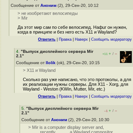
Сообщение от
Аноним
(2), 29-Сен-20, 10:12
> не изобретают велосипеды
> Mir
Да этот мир сам по себе велосипед. Нафuг он нужен,
когда в принципе и без него есть X11 и Wayland?
Ответить
|
Правка
|
Наверх
|
Cообщить модератору
4
.
"Выпуск дисплейного сервера Mir
+
–
/
+11
2.1"
Сообщение от
llolik
(ok), 29-Сен-20, 10:15
> X11 и Wayland
Сколько раз уже написано, что это протоколы, а для
их реализации нужны серверы. Для X11 - Xorg, для
Wayland - Weston (KWin, Mutter, Mir, etc.)
Ответить
|
Правка
|
Наверх
|
Cообщить модератору
5
.
"Выпуск дисплейного сервера Mir
+
–
/
–1
2.1"
Сообщение от
Аноним
(2), 29-Сен-20, 10:30
> Mir is a computer display server and,
_____recently_____, a Wayland compositor