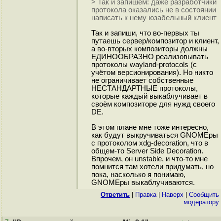
> Так и запишем: даже разработчики
протокола оказались не в состоянии
написать к нему юзабельный клиент
Так и запиши, что во-первых ты
путаешь сервер/композитор и клиент,
а во-вторых композиторы должны
ЕДИНООБРАЗНО реализовывать
протоколы wayland-protocols (с
учётом версионирования). Но никто
не ограничивает собственные
НЕСТАНДАРТНЫЕ протоколы,
которые каждый выкаблучивает в
своём композиторе для нужд своего
DE.
В этом плане мне тоже интересно,
как будут выкручиваться GNOMEры
с протоколом xdg-decoration, что в
общем-то Server Side Decoration.
Впрочем, он unstable, и что-то мне
помнится там хотели придумать, но
пока, насколько я понимаю,
GNOMEры выкаблучиваются.
Ответить
|
Правка
|
Наверх
|
Cообщить
модератору