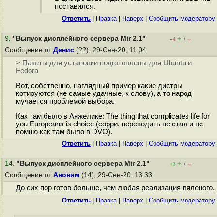
поставился.
Ответить
|
Правка
|
Наверх
|
Cообщить модератору
9
.
"Выпуск дисплейного сервера Mir 2.1"
+
–
/
–4
Сообщение от
Денис
(??), 29-Сен-20, 11:04
> Пакеты для установки подготовлены для Ubuntu и
Fedora
Вот, собственно, наглядный пример какие дистры
котируются (не самые удачные, к слову), а то народ
мучается проблемой выбора.
Как там было в Анжелике: The thing that complicates life for
you Europeans is choice (сорри, переводить не стал и не
помню как там было в DVO).
Ответить
|
Правка
|
Наверх
|
Cообщить модератору
14
.
"Выпуск дисплейного сервера Mir 2.1"
+
–
/
+3
Сообщение от
Аноним
(14), 29-Сен-20, 13:33
До сих пор готов больше, чем любая реализация вяленого.
Ответить
|
Правка
|
Наверх
|
Cообщить модератору