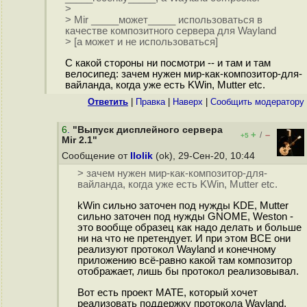
>
> Mir _____может_____ использоваться в
качестве композитного сервера для Wayland
> [а может и не использоваться]
С какой стороны ни посмотри -- и там и там
велосипед: зачем нужен мир-как-композитор-для-
вайланда, когда уже есть KWin, Mutter etc.
Ответить
|
Правка
|
Наверх
|
Cообщить модератору
6
.
"Выпуск дисплейного сервера
+
–
/
+5
Mir 2.1"
Сообщение от
llolik
(ok), 29-Сен-20, 10:44
> зачем нужен мир-как-композитор-для-
вайланда, когда уже есть KWin, Mutter etc.
kWin сильно заточен под нужды KDE, Mutter
сильно заточен под нужды GNOME, Weston -
это вообще образец как надо делать и больше
ни на что не претендует. И при этом ВСЕ они
реализуют протокол Wayland и конечному
приложению всё-равно какой там композитор
отображает, лишь бы протокол реализовывал.
Вот есть проект МАТЕ, который хочет
реализовать поддержку протокола Wayland.