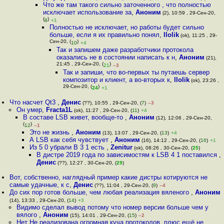
Что же там такого сильно заточенного , что полностью
исключает использование за
,
Аноним
(2), 10:59 , 29-Сен-20,
(
)
8
+1
Полностью не исключает, но работы будет сильно
больше, если я их правильно понял
,
llolik
(ok), 11:25 , 29-
Сен-20, (
)
10
+4
Так и запишем даже разработчики протокола
оказались не в состоянии написать к н
,
Аноним
(21),
21:45 , 29-Сен-20, (
)
21
–3
Так и запиши, что во-первых ты путаешь сервер
композитор и клиент, а во-вторых к
,
llolik
(ok), 23:26 ,
29-Сен-20, (
)
24
+1
Что насчет Qt3
,
Денис
(??), 10:55 , 29-Сен-20, (
7
)
–3
Он умер
,
Fracta1L
(ok), 11:27 , 29-Сен-20, (
11
)
+4
В составе LSB живет, вообще-то
,
Аноним
(12), 12:06 , 29-Сен-20,
(
)
12
–1
Это не жизнь
,
Аноним
(13), 13:07 , 29-Сен-20, (
13
)
+4
А LSB как себя чувствует
,
Аноним
(16), 14:12 , 29-Сен-20, (
16
)
+1
Из 5 0 убрали В 3 1 есть
,
Zenitur
(ok), 08:26 , 30-Сен-20, (
25
)
В дистре 2019 года по зависимостям к LSB 4 1 поставился
,
Денис
(??), 12:27 , 30-Сен-20, (
29
)
Вот, собственно, наглядный пример какие дистры котируются не
самые удачные, к с
,
Денис
(??), 11:04 , 29-Сен-20, (
9
)
–4
До сих пор готов больше, чем любая реализация вяленого
,
Аноним
(14), 13:33 , 29-Сен-20, (
14
)
+3
Видимо сделал вывод потому что номер версии больше чем у
вялого
,
Аноним
(15), 14:01 , 29-Сен-20, (
15
)
–2
Нет Не реализована огромная куча протоколов, плюс ещё не