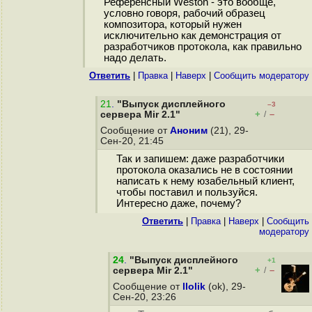
Референсный Weston - это вообще,
условно говоря, рабочий образец
композитора, который нужен
исключительно как демонстрация от
разработчиков протокола, как правильно
надо делать.
Ответить
|
Правка
|
Наверх
|
Cообщить модератору
21
.
"Выпуск дисплейного
–3
+
–
сервера Mir 2.1"
/
Сообщение от
Аноним
(21), 29-
Сен-20, 21:45
Так и запишем: даже разработчики
протокола оказались не в состоянии
написать к нему юзабельный клиент,
чтобы поставил и пользуйся.
Интересно даже, почему?
Ответить
|
Правка
|
Наверх
|
Cообщить
модератору
24
.
"Выпуск дисплейного
+1
+
–
сервера Mir 2.1"
/
Сообщение от
llolik
(ok), 29-
Сен-20, 23:26