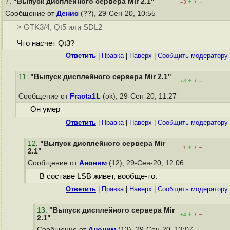
7
.
"Выпуск дисплейного сервера Mir 2.1"
+
–
/
–3
Сообщение от
Денис
(??), 29-Сен-20, 10:55
> GTK3/4, Qt5 или SDL2
Что насчет Qt3?
Ответить
|
Правка
|
Наверх
|
Cообщить модератору
11
.
"Выпуск дисплейного сервера Mir 2.1"
+
–
/
+4
Сообщение от
Fracta1L
(ok), 29-Сен-20, 11:27
Он умер
Ответить
|
Правка
|
Наверх
|
Cообщить модератору
12
.
"Выпуск дисплейного сервера Mir
+
–
/
–1
2.1"
Сообщение от
Аноним
(12), 29-Сен-20, 12:06
В составе LSB живет, вообще-то.
Ответить
|
Правка
|
Наверх
|
Cообщить модератору
13
.
"Выпуск дисплейного сервера Mir
+
–
/
+4
2.1"
Сообщение от
Аноним
(13), 29-Сен-20, 13:07