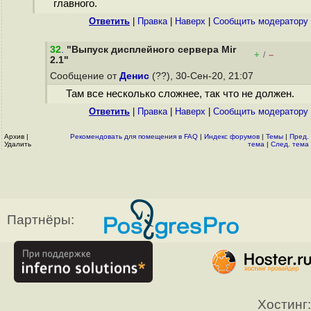
главного.
Ответить
|
Правка
|
Наверх
|
Cообщить модератору
32
.
"Выпуск дисплейного сервера Mir
+
–
/
2.1"
Сообщение от
Денис
(??), 30-Сен-20, 21:07
Там все несколько сложнее, так что не должен.
Ответить
|
Правка
|
Наверх
|
Cообщить модератору
Архив
|
Рекомендовать для помещения в FAQ
|
Индекс форумов
|
Темы
|
Пред.
Удалить
тема
|
След. тема
Партнёры:
Хостинг: