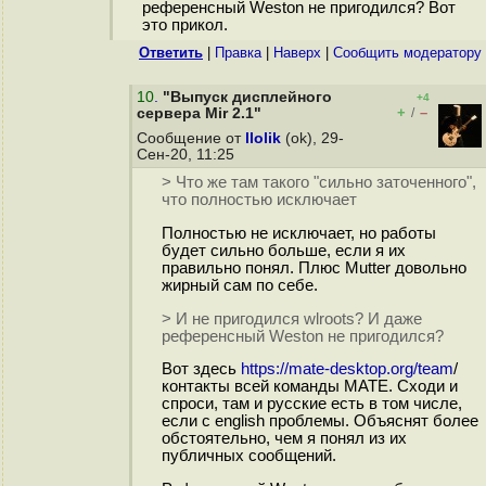
референсный Weston не пригодился? Вот
это прикол.
Ответить
|
Правка
|
Наверх
|
Cообщить модератору
10
.
"Выпуск дисплейного
+4
+
–
сервера Mir 2.1"
/
Сообщение от
llolik
(ok), 29-
Сен-20, 11:25
> Что же там такого "сильно заточенного",
что полностью исключает
Полностью не исключает, но работы
будет сильно больше, если я их
правильно понял. Плюс Mutter довольно
жирный сам по себе.
> И не пригодился wlroots? И даже
референсный Weston не пригодился?
Вот здесь
https://mate-desktop.org/team
/
контакты всей команды MATE. Сходи и
спроси, там и русские есть в том числе,
если с english проблемы. Объяснят более
обстоятельно, чем я понял из их
публичных сообщений.