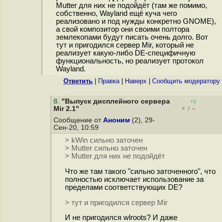
Mutter для них не подойдёт (там же помимо,
собственно, Wayland ещё куча чего
реализовано и под нужды конкретно GNOME),
а свой композитор они своими полтора
землекопами будут писать очень долго. Вот
тут и пригодился сервер Mir, который не
реализует какую-либо DE-специфичную
функциональность, но реализует протокол
Wayland.
Ответить
|
Правка
|
Наверх
|
Cообщить модератору
8
.
"Выпуск дисплейного сервера
+1
+
–
Mir 2.1"
/
Сообщение от
Аноним
(2), 29-
Сен-20, 10:59
> kWin сильно заточен
> Mutter сильно заточен
> Mutter для них не подойдёт
Что же там такого "сильно заточенного", что
полностью исключает использование за
пределами соответствующих DE?
> тут и пригодился сервер Mir
И не пригодился wlroots? И даже