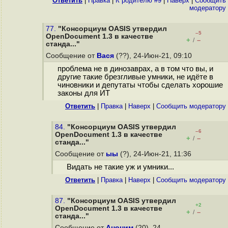
Ответить
|
Правка
|
К родителю #9
|
Наверх
|
Cообщить
модератору
77.
"Консорциум OASIS утвердил
–5
OpenDocument 1.3 в качестве
+
–
/
станда..."
Сообщение от
Вася
(??), 24-Июн-21, 09:10
проблема не в динозаврах, а в том что вы, и
другие такие брезгливые умники, не идёте в
чиновники и депутаты чтобы сделать хорошие
законы для ИТ
Ответить
|
Правка
|
Наверх
|
Cообщить модератору
84.
"Консорциум OASIS утвердил
–6
OpenDocument 1.3 в качестве
+
–
/
станда..."
Сообщение от
ыы
(?), 24-Июн-21, 11:36
Видать не такие уж и умники...
Ответить
|
Правка
|
Наверх
|
Cообщить модератору
87.
"Консорциум OASIS утвердил
+2
OpenDocument 1.3 в качестве
+
–
/
станда..."
Сообщение от
Аноним
(20), 24-