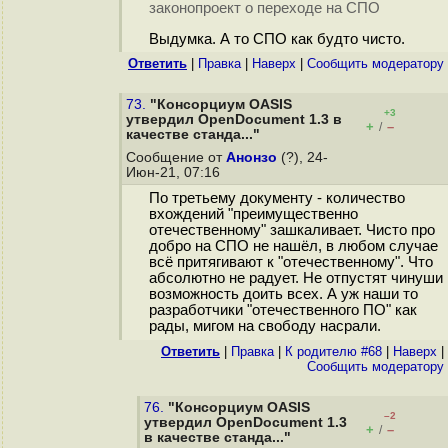
законопроект о переходе на СПО
Выдумка. А то СПО как будто чисто.
Ответить
|
Правка
|
Наверх
|
Cообщить модератору
73.
"Консорциум OASIS
+3
утвердил OpenDocument 1.3 в
+
–
/
качестве станда..."
Сообщение от
Анонзо
(?), 24-
Июн-21, 07:16
По третьему документу - количество
вхождений "преимущественно
отечественному" зашкаливает. Чисто про
добро на СПО не нашёл, в любом случае
всё притягивают к "отечественному". Что
абсолютно не радует. Не отпустят чинуши
возможность доить всех. А уж наши то
разработчики "отечественного ПО" как
рады, мигом на свободу наcрали.
Ответить
|
Правка
|
К родителю #68
|
Наверх
|
Cообщить модератору
76.
"Консорциум OASIS
–2
утвердил OpenDocument 1.3
+
–
/
в качестве станда..."