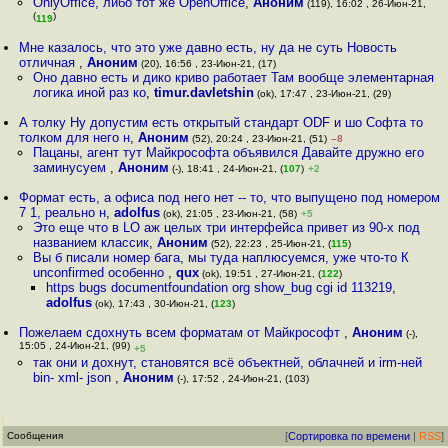
OnlyOffice, либо тот же OpenOffice
,
Аноним
(119), 16:02 , 26-Июн-21,
(
)
119
Мне казалось, что это уже давно есть, ну да не суть Новость
отличная
,
Аноним
(20), 16:56 , 23-Июн-21, (17)
Оно давно есть и дико криво работает Там вообще элементарная
логика иной раз ко
,
timur.davletshin
(ok), 17:47 , 23-Июн-21, (29)
А толку Ну допустим есть открытый стандарт ODF и шо Софта то
толком для него н
,
Аноним
(52), 20:24 , 23-Июн-21, (51)
–8
Пацаны, агент тут Майкрософта объявился Давайте дружно его
заминусуем
,
Аноним
(-), 18:41 , 24-Июн-21, (
107
)
+2
Формат есть, а офиса под него нет -- то, что выпущено под номером
7 1, реально н
,
adolfus
(ok), 21:05 , 23-Июн-21, (58)
+5
Это еще что в LO аж целых три интерфейса привет из 90-х под
названием классик
,
Аноним
(52), 22:23 , 25-Июн-21, (
115
)
Вы б писали номер бага, мы туда наплюсуемся, уже что-то К
unconfirmed особенно
,
qux
(ok), 19:51 , 27-Июн-21, (
122
)
https bugs documentfoundation org show_bug cgi id 113219
,
adolfus
(ok), 17:43 , 30-Июн-21, (
123
)
Пожелаем сдохнуть всем форматам от Майкрософт
,
Аноним
(-),
15:05 , 24-Июн-21, (99)
+5
так они и дохнут, становятся всё объектней, облачней и irm-ней
bin- xml- json
,
Аноним
(-), 17:52 , 24-Июн-21, (103)
Сообщения
[
Сортировка по времени
|
RSS
]