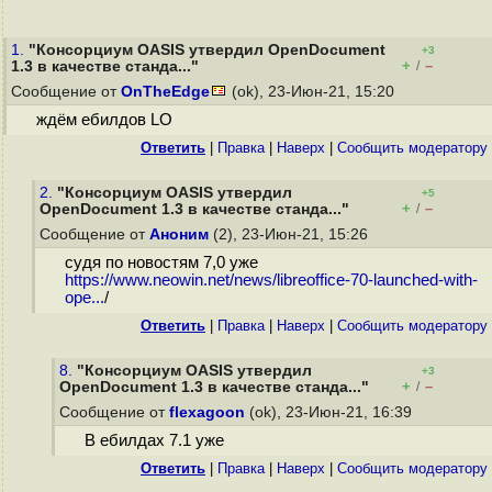
1.
"Консорциум OASIS утвердил OpenDocument
+3
+
–
1.3 в качестве станда..."
/
Сообщение от
OnTheEdge
(ok), 23-Июн-21, 15:20
ждём ебилдов LO
Ответить
|
Правка
|
Наверх
|
Cообщить модератору
2.
"Консорциум OASIS утвердил
+5
+
–
OpenDocument 1.3 в качестве станда..."
/
Сообщение от
Аноним
(2), 23-Июн-21, 15:26
судя по новостям 7,0 уже
https://www.neowin.net/news/libreoffice-70-launched-with-
ope...
/
Ответить
|
Правка
|
Наверх
|
Cообщить модератору
8.
"Консорциум OASIS утвердил
+3
+
–
OpenDocument 1.3 в качестве станда..."
/
Сообщение от
flexagoon
(ok), 23-Июн-21, 16:39
В ебилдах 7.1 уже
Ответить
|
Правка
|
Наверх
|
Cообщить модератору