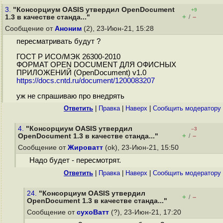
3.
"Консорциум OASIS утвердил OpenDocument
+9
+
–
1.3 в качестве станда..."
/
Сообщение от
Аноним
(2), 23-Июн-21, 15:28
пересматривать будут ?
ГОСТ Р ИСО/МЭК 26300-2010
ФОРМАТ OPEN DOCUMENT ДЛЯ ОФИСНЫХ
ПРИЛОЖЕНИЙ (OpenDocument) v1.0
https://docs.cntd.ru/document/1200083207
уж не спрашиваю про внедрять
Ответить
|
Правка
|
Наверх
|
Cообщить модератору
4.
"Консорциум OASIS утвердил
–3
+
–
OpenDocument 1.3 в качестве станда..."
/
Сообщение от
Жироватт
(ok), 23-Июн-21, 15:50
Надо будет - пересмотрят.
Ответить
|
Правка
|
Наверх
|
Cообщить модератору
24.
"Консорциум OASIS утвердил
+
–
/
OpenDocument 1.3 в качестве станда..."
Сообщение от
сухоВатт
(?), 23-Июн-21, 17:20