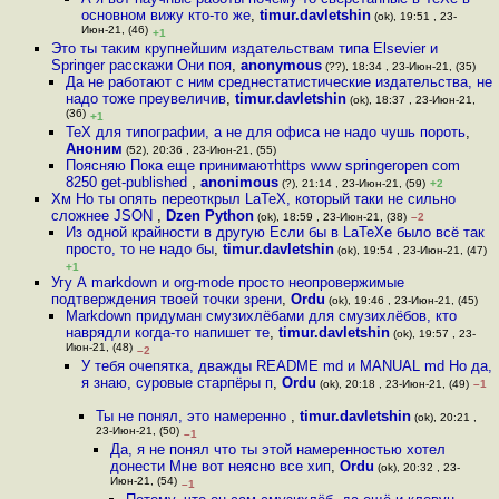
основном вижу кто-то же
,
timur.davletshin
(ok), 19:51 , 23-
Июн-21, (46)
+1
Это ты таким крупнейшим издательствам типа Elsevier и
Springer расскажи Они поя
,
anonymous
(??), 18:34 , 23-Июн-21, (35)
Да не работают с ним среднестатистические издательства, не
надо тоже преувеличив
,
timur.davletshin
(ok), 18:37 , 23-Июн-21,
(36)
+1
TeX для типографии, а не для офиса не надо чушь пороть
,
Аноним
(52), 20:36 , 23-Июн-21, (55)
Поясняю Пока еще принимаютhttps www springeropen com
8250 get-published
,
anonimous
(?), 21:14 , 23-Июн-21, (59)
+2
Хм Но ты опять переоткрыл LaTeX, который таки не сильно
сложнее JSON
,
Dzen Python
(ok), 18:59 , 23-Июн-21, (38)
–2
Из одной крайности в другую Если бы в LaTeXе было всё так
просто, то не надо бы
,
timur.davletshin
(ok), 19:54 , 23-Июн-21, (47)
+1
Угу А markdown и org-mode просто неопровержимые
подтверждения твоей точки зрени
,
Ordu
(ok), 19:46 , 23-Июн-21, (45)
Markdown придуман смузихлёбами для смузихлёбов, кто
наврядли когда-то напишет те
,
timur.davletshin
(ok), 19:57 , 23-
Июн-21, (48)
–2
У тебя очепятка, дважды README md и MANUAL md Но да,
я знаю, суровые старпёры п
,
Ordu
(ok), 20:18 , 23-Июн-21, (49)
–1
Ты не понял, это намеренно
,
timur.davletshin
(ok), 20:21 ,
23-Июн-21, (50)
–1
Да, я не понял что ты этой намеренностью хотел
донести Мне вот неясно все хип
,
Ordu
(ok), 20:32 , 23-
Июн-21, (54)
–1