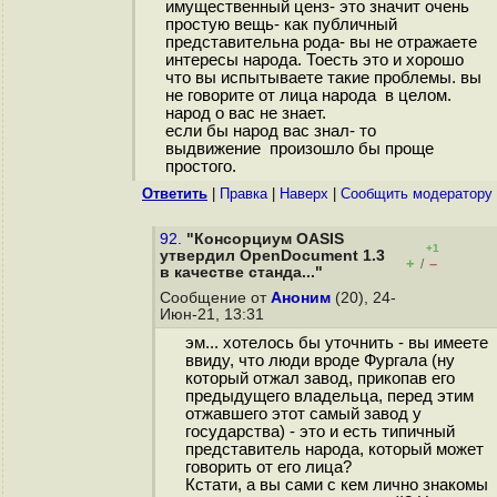
имущественный ценз- это значит очень
простую вещь- как публичный
представительна рода- вы не отражаете
интересы народа. Тоесть это и хорошо
что вы испытываете такие проблемы. вы
не говорите от лица народа в целом.
народ о вас не знает.
если бы народ вас знал- то
выдвижение произошло бы проще
простого.
Ответить
|
Правка
|
Наверх
|
Cообщить модератору
92.
"Консорциум OASIS
+1
утвердил OpenDocument 1.3
+
–
/
в качестве станда..."
Сообщение от
Аноним
(20), 24-
Июн-21, 13:31
эм... хотелось бы уточнить - вы имеете
ввиду, что люди вроде Фургала (ну
который отжал завод, прикопав его
предыдущего владельца, перед этим
отжавшего этот самый завод у
государства) - это и есть типичный
представитель народа, который может
говорить от его лица?
Кстати, а вы сами с кем лично знакомы