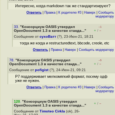
Интересно, когда markdown так же стандартизируют?
Ответить
|
Правка
|
К родителю #3
|
Наверх
|
Cообщить
модератору
33.
"Консорциум OASIS утвердил
–1
+
–
OpenDocument 1.3 в качестве станда..."
/
Сообщение от
сухоВатт
(?), 23-Июн-21, 18:21
тогда же когда и restructuredtext, bbcode, creole, etc
Ответить
|
Правка
|
Наверх
|
Cообщить модератору
78.
"Консорциум OASIS утвердил
–5
+
–
OpenDocument 1.3 в качестве станда..."
/
Сообщение от
pofigist
(?), 24-Июн-21, 09:21
Р7 поддерживает мелкомягкий формат, посему одф
уже не нужен.
Ответить
|
Правка
|
К родителю #3
|
Наверх
|
Cообщить
модератору
120
.
"Консорциум OASIS утвердил
+
–
/
OpenDocument 1.3 в качестве станда..."
Сообщение от
Timoteo Cirkla
(ok), 26-