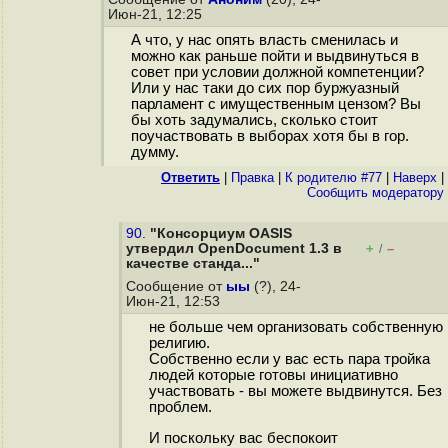
Июн-21, 12:25
А что, у нас опять власть сменилась и
можно как раньше пойти и выдвинуться в
совет при условии должной компетенции?
Или у нас таки до сих пор буржуазный
парламент с имущественным цензом? Вы
бы хоть задумались, сколько стоит
поучаствовать в выборах хотя бы в гор.
думму.
Ответить
|
Правка
|
К родителю #77
|
Наверх
|
Cообщить модератору
90.
"Консорциум OASIS
утвердил OpenDocument 1.3 в
+
–
/
качестве станда..."
Сообщение от
ыы
(?), 24-
Июн-21, 12:53
не больше чем организовать собственную
религию.
Собственно если у вас есть пара тройка
людей которые готовы инициативно
участвовать - вы можете выдвинутся. Без
проблем.
И поскольку вас беспокоит