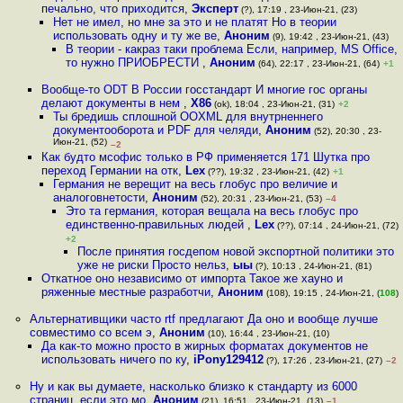
печально, что приходится
,
Эксперт
(?), 17:19 , 23-Июн-21, (23)
Нет не имел, но мне за это и не платят Но в теории
использовать одну и ту же ве
,
Аноним
(9), 19:42 , 23-Июн-21, (43)
В теории - какраз таки проблема Если, например, MS Office,
то нужно ПРИОБРЕСТИ
,
Аноним
(64), 22:17 , 23-Июн-21, (64)
+1
Вообще-то ODT В России госстандарт И многие гос органы
делают документы в нем
,
X86
(ok), 18:04 , 23-Июн-21, (31)
+2
Ты бредишь сплошной OOXML для внутрненнего
документооборота и PDF для челяди
,
Аноним
(52), 20:30 , 23-
Июн-21, (52)
–2
Как будто мсофис только в РФ применяется 171 Шутка про
переход Германии на отк
,
Lex
(??), 19:32 , 23-Июн-21, (42)
+1
Германия не верещит на весь глобус про величие и
аналоговнетости
,
Аноним
(52), 20:31 , 23-Июн-21, (53)
–4
Это та германия, которая вещала на весь глобус про
единственно-правильных людей
,
Lex
(??), 07:14 , 24-Июн-21, (72)
+2
После принятия госдепом новой экспортной политики это
уже не риски Просто нельз
,
ыы
(?), 10:13 , 24-Июн-21, (81)
Откатное оно независимо от импорта Такое же хауно и
ряженные местные разработчи
,
Аноним
(108), 19:15 , 24-Июн-21, (
108
)
Альтернативщики часто rtf предлагают Да оно и вообще лучше
совместимо со всем э
,
Аноним
(10), 16:44 , 23-Июн-21, (10)
Да как-то можно просто в жирных форматах документов не
использовать ничего по ку
,
iPony129412
(?), 17:26 , 23-Июн-21, (27)
–2
Ну и как вы думаете, насколько близко к стандарту из 6000
страниц, если это мо
,
Аноним
(21), 16:51 , 23-Июн-21, (13)
–1