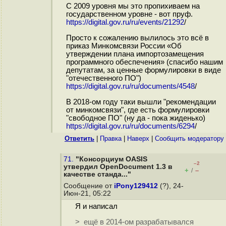
С 2009 уровня мы это пропихиваем на
государственном уровне - вот пруф.
https://digital.gov.ru/ru/events/21292
/
Просто к сожалению вылилось это всё в
приказ Минкомсвязи России «Об
утверждении плана импортозамещения
программного обеспечения» (спасибо нашим
депутатам, за ценные формулировки в виде
"отечественного ПО")
https://digital.gov.ru/ru/documents/4548
/
В 2018-ом году таки вышли "рекомендации
от минкомсвязи", где есть формулировки
"свободное ПО" (ну да - пока жиденько)
https://digital.gov.ru/ru/documents/6294
/
Ответить
|
Правка
|
Наверх
|
Cообщить модератору
71.
"Консорциум OASIS
–2
утвердил OpenDocument 1.3 в
+
–
/
качестве станда..."
Сообщение от
iPony129412
(?), 24-
Июн-21, 05:22
Я и написал
> ещё в 2014-ом разрабатывался