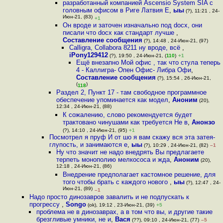
разработанный компанией Ascensio System SIA с
головным офисом в Риге Латвия Е
,
ыы
(?), 11:21 , 24-
Июн-21, (83)
+1
Он вроде и заточен изначально под docx, они
писали что docx как стандарт лучше
,
Составление сообщения
(?), 14:48 , 24-Июн-21, (97)
Calligra, Collabora 8211 ну вроде, всё
,
iPony129412
(?), 19:50 , 24-Июн-21, (
110
)
+1
Ещё внезапно Мой офис , так что стула теперь
4 - Каллигра- Опен Офис- Либра Офи
,
Составление сообщения
(?), 15:54 , 26-Июн-21,
(
)
118
Раздел 2, Пункт 17 - там свободное программное
обеспечение упоминается как модел
,
Аноним
(20),
12:34 , 24-Июн-21, (88)
К сожалению, слово рекомендуется будет
трактовано чинушами как требуется Не в
,
Анонзо
(?), 14:10 , 24-Июн-21, (95)
+1
Посмотрел я пруф И от шо я вам скажу вся эта затея-
глупость, и занимаются е
,
ыы
(?), 10:29 , 24-Июн-21, (82)
–1
Ну что значит не надо внедрять Вы предлагаете
терпеть монополию мелкососа и жда
,
Аноним
(20),
12:18 , 24-Июн-21, (86)
Внедрение предполагает кастомное решение, для
того чтобы брать с каждого нового
,
ыы
(?), 12:47 , 24-
Июн-21, (89)
–1
Надо просто динозавров завалить и не подпускать к
прогрессу
,
Songo
(ok), 19:12 , 23-Июн-21, (39)
+5
проблема не в динозаврах, а в том что вы, и другие такие
брезгливые умники, не и
,
Вася
(??), 09:10 , 24-Июн-21, (77)
–5