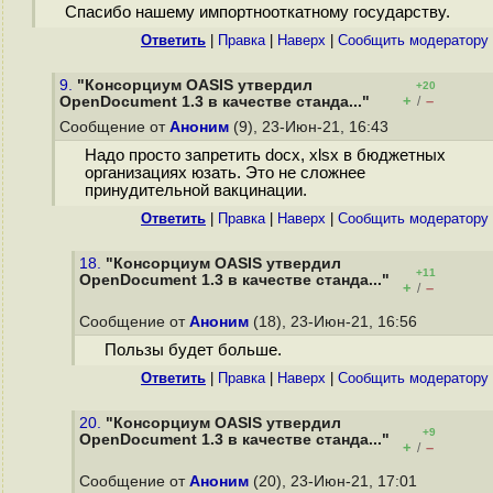
Спасибо нашему импортнооткатному государству.
Ответить
|
Правка
|
Наверх
|
Cообщить модератору
9.
"Консорциум OASIS утвердил
+20
+
–
OpenDocument 1.3 в качестве станда..."
/
Сообщение от
Аноним
(9), 23-Июн-21, 16:43
Надо просто запретить docx, xlsx в бюджетных
организациях юзать. Это не сложнее
принудительной вакцинации.
Ответить
|
Правка
|
Наверх
|
Cообщить модератору
18.
"Консорциум OASIS утвердил
+11
OpenDocument 1.3 в качестве станда..."
+
–
/
Сообщение от
Аноним
(18), 23-Июн-21, 16:56
Пользы будет больше.
Ответить
|
Правка
|
Наверх
|
Cообщить модератору
20.
"Консорциум OASIS утвердил
+9
OpenDocument 1.3 в качестве станда..."
+
–
/
Сообщение от
Аноним
(20), 23-Июн-21, 17:01