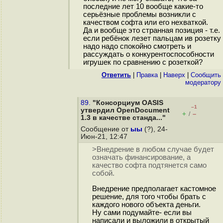
последние лет 10 вообще какие-то
серьёзные проблемы возникли с
качеством софта или его нехваткой.
Да и вообще это странная позиция - т.е.
если ребёнок лезет пальцам ив розетку
надо надо спокойно смотреть и
рассуждать о конкурентоспособности
игрушек по сравнению с розеткой?
Ответить
|
Правка
|
Наверх
|
Cообщить
модератору
89.
"Консорциум OASIS
–1
утвердил OpenDocument
+
–
/
1.3 в качестве станда..."
Сообщение от
ыы
(?), 24-
Июн-21, 12:47
>Внедрение в любом случае будет
означать финансирование, а
качество софта подтянется само
собой.
Внедрение предполагает кастомное
решение, для того чтобы брать с
каждого нового объекта деньги.
Ну сами подумайте- если вы
написали и выложили в открытый