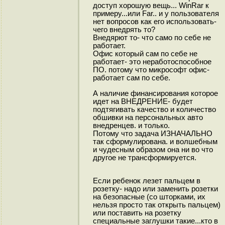
доступ хорошую вещь... WinRar к
примеру...или Far.. и у пользователя
нет вопросов как его использовать-
чего внедрять то?
Внедярют то- что само по себе не
работает.
Офис который сам по себе не
работает- это неработоспособное
ПО. потому что микрософт офис-
работает сам по себе.
А наличие финансирования которое
идет на ВНЕДРЕНИЕ- будет
подтягивать качество и количество
обшивки на персональных авто
внедренцев. и только.
Потому что задача ИЗНАЧАЛЬНО
так сформулирована. и волшебным
и чудесным образом она ни во что
другое не трансформируется.
Если ребенок лезет пальцем в
розетку- надо или заменить розетки
на безопасные (со шторками, их
нельзя просто так открыть пальцем)
или поставить на розетку
специальные заглушки такие...кто в