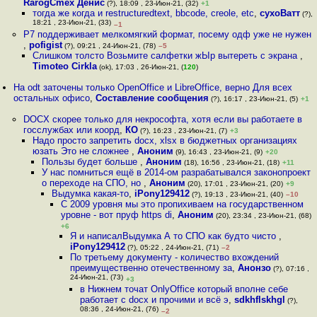
RarogCmex Денис
(?), 18:09 , 23-Июн-21, (32)
+1
тогда же когда и restructuredtext, bbcode, creole, etc
,
сухоВатт
(?),
18:21 , 23-Июн-21, (33)
–1
Р7 поддерживает мелкомягкий формат, посему одф уже не нужен
,
pofigist
(?), 09:21 , 24-Июн-21, (78)
–5
Слишком толсто Возьмите салфетки жЫр вытереть с экрана
,
Timoteo Cirkla
(ok), 17:03 , 26-Июн-21, (
120
)
На odt заточены только OpenOffice и LibreOffice, верно Для всех
остальных офисо
,
Составление сообщения
(?), 16:17 , 23-Июн-21, (5)
+1
DOCX скорее только для некрософта, хотя если вы работаете в
госслужбах или коорд
,
КО
(?), 16:23 , 23-Июн-21, (7)
+3
Надо просто запретить docx, xlsx в бюджетных организациях
юзать Это не сложнее
,
Аноним
(9), 16:43 , 23-Июн-21, (9)
+20
Пользы будет больше
,
Аноним
(18), 16:56 , 23-Июн-21, (18)
+11
У нас помниться ещё в 2014-ом разрабатывался законопроект
о переходе на СПО, но
,
Аноним
(20), 17:01 , 23-Июн-21, (20)
+9
Выдумка какая-то
,
iPony129412
(?), 19:13 , 23-Июн-21, (40)
–10
С 2009 уровня мы это пропихиваем на государственном
уровне - вот пруф https di
,
Аноним
(20), 23:34 , 23-Июн-21, (68)
+6
Я и написалВыдумка А то СПО как будто чисто
,
iPony129412
(?), 05:22 , 24-Июн-21, (71)
–2
По третьему документу - количество вхождений
преимущественно отечественному за
,
Анонзо
(?), 07:16 ,
24-Июн-21, (73)
+3
в Нижнем точат OnlyOffice который вполне себе
работает с docx и прочими и всё э
,
sdkhflskhgl
(?),
08:36 , 24-Июн-21, (76)
–2