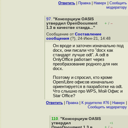
Ответить
|
Правка
|
Наверх
|
Cообщить
модератору
97.
"Консорциум OASIS
утвердил OpenDocument
+
–
/
1.3 в качестве станда..."
Сообщение от
Составление
сообщения
(?), 24-Июн-21, 14:48
Он вроде и заточен изначально под
docx, они писали что "docx как
стандарт лучше odt". А odt в
OnlyOffice работает через
преобразование родного для них
docx.
Поэтому и спросил, кто кроме
Open/Libre офисов изначально
ориентируется в пазработке на odt.
Что слышно про WPS, Мой Офис и
Star Office?
Ответить
|
Правка
|
К родителю #76
|
Наверх
|
Cообщить модератору
110
.
"Консорциум OASIS
утвердил
+1
+
–
OpenDocument 1.3 в
/