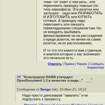
теме- тот знает о чем речь.. или
переложить проводку повыше (по
типу евроофиса). Эти розетки или
заглушки - надо или РАЗРАБОТАТЬ
И ИЗГОТОВИТЬ или КУПИТЬ
готовые. А проводку надо
переложить или заказать
перекладывание специалистам. Но
не внедрять (выбивать
финансирование на на рассуждения
о вреде розеток, не меняя ни самих
розеток, ни их расположения).
И то что это кажется вам странным,
и аналоги которые у вас возникают-
это печально есть.
Ответить
|
Правка
|
Наверх
|
Cообщить
модератору
39.
"Консорциум OASIS утвердил
+5
OpenDocument 1.3 в качестве станда..."
+
–
/
Сообщение от
Songo
(ok), 23-Июн-21, 19:12
Надо просто динозавров "завалить" и не
подпускать к прогрессу.