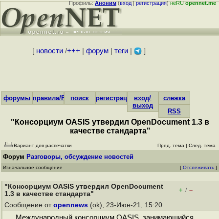
Профиль:
Аноним
(
вход
|
регистрация
)
неRU
opennet.me
[
новости
/
+++
|
форум
|
теги
|
]
форумы
правила/FAQ
поиск
регистрация
вход/
слежка
выход
RSS
"Консорциум OASIS утвердил OpenDocument 1.3 в
качестве стандарта"
Вариант для распечатки
Пред. тема
|
След. тема
Форум
Разговоры, обсуждение новостей
Изначальное сообщение
[
Отслеживать
]
"Консорциум OASIS утвердил OpenDocument
+
–
/
1.3 в качестве стандарта"
Сообщение от
opennews
(ok), 23-Июн-21, 15:20
Международный консорциум OASIS, занимающийся