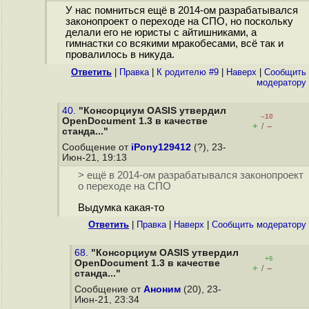
У нас помниться ещё в 2014-ом разрабатывался
законопроект о переходе на СПО, но поскольку
делали его не юристы с айтишниками, а
гимнастки со всякими мракобесами, всё так и
провалилось в никуда.
Ответить
|
Правка
|
К родителю #9
|
Наверх
|
Cообщить
модератору
40.
"Консорциум OASIS утвердил
–10
OpenDocument 1.3 в качестве
+
–
/
станда..."
Сообщение от
iPony129412
(?), 23-
Июн-21, 19:13
> ещё в 2014-ом разрабатывался законопроект
о переходе на СПО
Выдумка какая-то
Ответить
|
Правка
|
Наверх
|
Cообщить модератору
68.
"Консорциум OASIS утвердил
+6
OpenDocument 1.3 в качестве
+
–
/
станда..."
Сообщение от
Аноним
(20), 23-
Июн-21, 23:34