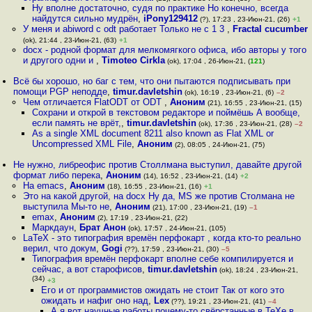
Ну вполне достаточно, судя по практике Но конечно, всегда
найдутся сильно мудрён
,
iPony129412
(?), 17:23 , 23-Июн-21, (26)
+1
У меня и abiword с odt работает Только не с 1 3
,
Fractal cucumber
(ok), 21:44 , 23-Июн-21, (63)
+1
docx - родной формат для мелкомягкого офиса, ибо авторы у того
и другого одни и
,
Timoteo Cirkla
(ok), 17:04 , 26-Июн-21, (
121
)
Всё бы хорошо, но баг с тем, что они пытаются подписывать при
помощи PGP неподде
,
timur.davletshin
(ok), 16:19 , 23-Июн-21, (6)
–2
Чем отличается FlatODT от ODT
,
Аноним
(21), 16:55 , 23-Июн-21, (15)
Сохрани и открой в текстовом редакторе и поймёшь А вообще,
если память не врёт,
,
timur.davletshin
(ok), 17:36 , 23-Июн-21, (28)
–2
As a single XML document 8211 also known as Flat XML or
Uncompressed XML File
,
Аноним
(2), 08:05 , 24-Июн-21, (75)
Не нужно, либреофис против Столлмана выступил, давайте другой
формат либо перека
,
Аноним
(14), 16:52 , 23-Июн-21, (14)
+2
На emacs
,
Аноним
(18), 16:55 , 23-Июн-21, (16)
+1
Это на какой другой, на docx Ну да, MS же против Столмана не
выступила Мы-то не
,
Аноним
(21), 17:00 , 23-Июн-21, (19)
–1
emax
,
Аноним
(2), 17:19 , 23-Июн-21, (22)
Маркдаун
,
Брат Анон
(ok), 17:57 , 24-Июн-21, (105)
LaTeX - это типография времён перфокарт , когда кто-то реально
верил, что докум
,
Gogi
(??), 17:59 , 23-Июн-21, (30)
–5
Типография времён перфокарт вполне себе компилируется и
сейчас, а вот старофисов
,
timur.davletshin
(ok), 18:24 , 23-Июн-21,
(34)
+3
Его и от программистов ожидать не стоит Так от кого это
ожидать и нафиг оно над
,
Lex
(??), 19:21 , 23-Июн-21, (41)
–4
А я вот научные работы почему-то свёрстанные в ТеХе в