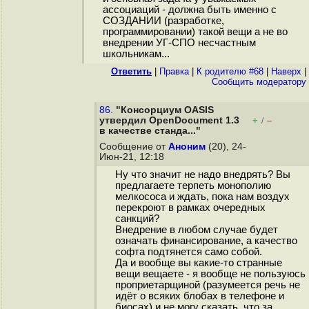
ассоциаций - должна быть именно с
СОЗДАНИИ (разработке,
программировании) такой вещи а не во
внедрении УГ-СПО несчастным
школьникам...
Ответить
|
Правка
|
К родителю #68
|
Наверх
|
Cообщить модератору
86.
"Консорциум OASIS
утвердил OpenDocument 1.3
+
–
/
в качестве станда..."
Сообщение от
Аноним
(20), 24-
Июн-21, 12:18
Ну что значит не надо внедрять? Вы
предлагаете терпеть монополию
мелкососа и ждать, пока нам воздух
перекроют в рамках очередных
санкций?
Внедрение в любом случае будет
означать финансирование, а качество
софта подтянется само собой.
Да и вообще вы какие-то странные
вещи вещаете - я вообще не пользуюсь
проприетарщиной (разумеется речь не
идёт о всяких блобах в телефоне и
биосах) и не могу сказать, что за