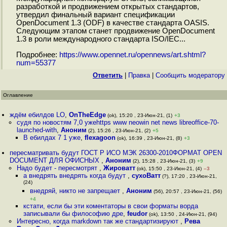
разработкой и продвижением открытых стандартов,
утвердил финальный вариант спецификации
OpenDocument 1.3 (ODF) в качестве стандарта OASIS.
Следующим этапом станет продвижение OpenDocument
1.3 в роли международного стандарта ISO/IEC...
Подробнее:
https://www.opennet.ru/opennews/art.shtml?
num=55377
Ответить
|
Правка
|
Cообщить модератору
Оглавление
ждём ебилдов LO
,
OnTheEdge
(ok), 15:20 , 23-Июн-21, (1)
+3
судя по новостям 7,0 ужеhttps www neowin net news libreoffice-70-
launched-with
,
Аноним
(2), 15:26 , 23-Июн-21, (2)
+5
В ебилдах 7 1 уже
,
flexagoon
(ok), 16:39 , 23-Июн-21, (8)
+3
пересматривать будут ГОСТ Р ИСО МЭК 26300-2010ФОРМАТ OPEN
DOCUMENT ДЛЯ ОФИСНЫХ
,
Аноним
(2), 15:28 , 23-Июн-21, (3)
+9
Надо будет - пересмотрят
,
Жироватт
(ok), 15:50 , 23-Июн-21, (4)
–3
а внедрять внедрять когда будут
,
сухоВатт
(?), 17:20 , 23-Июн-21,
(24)
внедряй, никто не запрещает
,
Аноним
(56), 20:57 , 23-Июн-21, (56)
+4
кстати, если бы эти коментаторы в свои форматы ворда
записывали бы философию дре
,
feudor
(ok), 13:50 , 24-Июн-21, (94)
Интересно, когда markdown так же стандартизируют
,
Рева