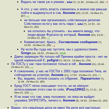
Видать не такие уж и умники
,
ыы
(?), 11:36 , 24-Июн-21, (84)
–6
А что, у нас опять власть сменилась и можно как раньше
пойти и выдвинуться в сов
,
Аноним
(20), 12:25 , 24-Июн-21,
(87)
+2
не больше чем организовать собственную религию
Собственно если у вас есть пара т
,
ыы
(?), 12:53 , 24-
Июн-21, (90)
эм хотелось бы уточнить - вы имеете ввиду, что
люди вроде Фургала ну который
,
Аноним
(20), 13:31 ,
24-Июн-21, (92)
+1
Коммисектант, брысь
,
Составление сообщения
(?),
14:56 , 24-Июн-21, (98)
–4
Ну если Вы туда нас пустите, мы с удовольствием
,
Songo
(ok), 19:43 , 25-Июн-21, (
114
)
Давно запрещен Но только odf Причина крайне проста - нет ни
одной нормальной Е
,
pofigist
(?), 09:24 , 24-Июн-21, (79)
По ГОСТу у нас таки положено только в odt
,
Аноним
(11), 16:44 ,
23-Июн-21, (11)
+2
К сожалению, у нас на ГОСТЫ с 2001 года положено Типа, их
собледение на усмотре
,
Аноним
(21), 17:03 , 23-Июн-21, (21)
+1
Вы, видимо, хотели сказать со лЯдение
,
Паразитолог
(?),
11:49 , 24-Июн-21, (85)
Бред ГОСТ чётко описывает что-то, но не обязует
использование этого сам по себе
,
iPony129412
(?), 17:21 , 23-
Июн-21, (25)
+3
Я не знаю что там, кому положено, но пока не выйдет
указивка ЗАПРЕТИТь, ничего н
,
Аноним
(9), 19:43 , 23-Июн-21, (44)
+1
Видно, что серьёзные дела не имел На деле всё настолько