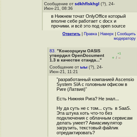
Сообщение от
sdkhflskhgl
(?), 24-
Июн-21, 08:36
в Нижнем точат OnlyOffice который
вполне себе работает с docx и
прочими. и всё это под open source
Ответить
|
Правка
|
Наверх
|
Cообщить
модератору
83.
"Консорциум OASIS
+1
утвердил OpenDocument
+
–
/
1.3 в качестве станда..."
Сообщение от
ыы
(?), 24-
Июн-21, 11:21
"разработанный компанией Ascensio
System SIA с головным офисом в
Риге (Латвия)"
Есть Нижняя Рига? Не знал...
Ну да суть не с том... суть в SaaS.
Эта штука хоть что-то без
подключения с облачным сервисам
делать умеет? Авиасимулятор
загрузить, текстовый файлик
отредактировать?