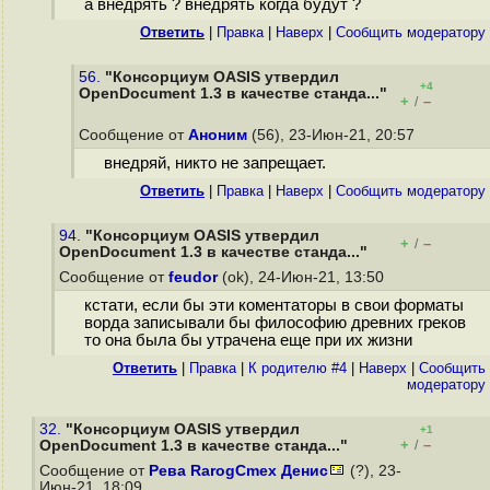
а внедрять ? внедрять когда будут ?
Ответить
|
Правка
|
Наверх
|
Cообщить модератору
56.
"Консорциум OASIS утвердил
+4
OpenDocument 1.3 в качестве станда..."
+
–
/
Сообщение от
Аноним
(56), 23-Июн-21, 20:57
внедряй, никто не запрещает.
Ответить
|
Правка
|
Наверх
|
Cообщить модератору
94.
"Консорциум OASIS утвердил
+
–
/
OpenDocument 1.3 в качестве станда..."
Сообщение от
feudor
(ok), 24-Июн-21, 13:50
кстати, если бы эти коментаторы в свои форматы
ворда записывали бы философию древних греков
то она была бы утрачена еще при их жизни
Ответить
|
Правка
|
К родителю #4
|
Наверх
|
Cообщить
модератору
32.
"Консорциум OASIS утвердил
+1
+
–
OpenDocument 1.3 в качестве станда..."
/
Сообщение от
Рева RarogCmex Денис
(?), 23-
Июн-21, 18:09