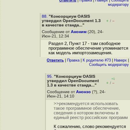
Ответить
|
Правка
|
Наверх
|
Cообщить
модератору
88.
"Консорциум OASIS
утвердил OpenDocument 1.3
+
–
/
в качестве станда..."
Сообщение от
Аноним
(20), 24-
Июн-21, 12:34
Раздел 2, Пункт 17 - там свободное
программное обеспечение упоминается
как модель импортозамещения.
Ответить
|
Правка
|
К родителю #73
|
Наверх
|
Cообщить модератору
95.
"Консорциум OASIS
+1
утвердил OpenDocument
+
–
/
1.3 в качестве станда..."
Сообщение от
Анонзо
(?), 24-
Июн-21, 14:10
>>рекомендуется использовать
такое программное обеспечение,
сведения о котором включены в
единый реестр российских программ
К сожалению, слово рекомендуется