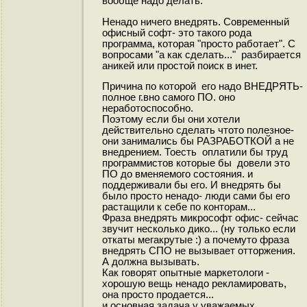
вообще надо делать.
Ненадо ничего внедрять. Современный
офисный софт- это такого рода
программа, которая "просто работает". С
вопросами "а как сделать..." разбирается
аникей или простой поиск в инет.
Причина по которой его надо ВНЕДРЯТЬ-
полное г.вно самого ПО. оно
неработоспособно.
Поэтому если бы они хотели
действительно сделать чтото полезное-
они занимались бы РАЗРАБОТКОЙ а не
внедрением. Тоесть оплатили бы труд
программистов которые бы довели это
ПО до вменяемого состояния. и
поддерживали бы его. И внедрять бы
было просто ненадо- люди сами бы его
растащили к себе по конторам...
Фраза внедрять микрософт офис- сейчас
звучит несколько дико... (ну только если
откаты мегакрутые :) а почемуто фраза
внедрять СПО не вызывает отторжения.
А должна вызывать.
Как говорят опытные маркетологи -
хорошую вещь ненадо рекламировать,
она просто продается...
и основная задача у уважаемых