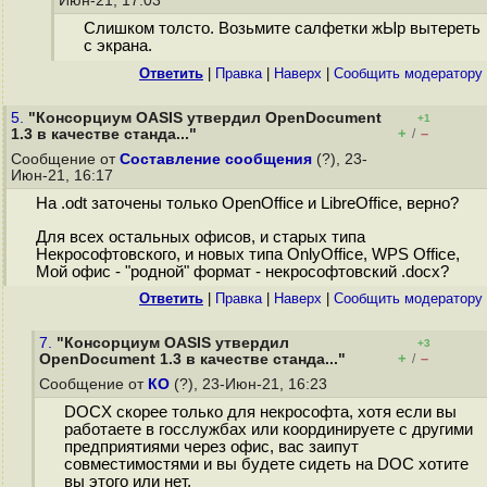
Июн-21, 17:03
Слишком толсто. Возьмите салфетки жЫр вытереть
с экрана.
Ответить
|
Правка
|
Наверх
|
Cообщить модератору
5.
"Консорциум OASIS утвердил OpenDocument
+1
+
–
1.3 в качестве станда..."
/
Сообщение от
Составление сообщения
(?), 23-
Июн-21, 16:17
На .odt заточены только OpenOffice и LibreOffice, верно?
Для всех остальных офисов, и старых типа
Некрософтовского, и новых типа OnlyOffice, WPS Office,
Мой офис - "родной" формат - некрософтовский .docx?
Ответить
|
Правка
|
Наверх
|
Cообщить модератору
7.
"Консорциум OASIS утвердил
+3
+
–
OpenDocument 1.3 в качестве станда..."
/
Сообщение от
КО
(?), 23-Июн-21, 16:23
DOCX скорее только для некрософта, хотя если вы
работаете в госслужбах или координируете с другими
предприятиями через офис, вас заипут
совместимостями и вы будете сидеть на DOC хотите
вы этого или нет.