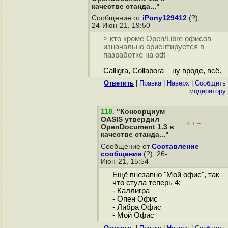
качестве станда..."
Сообщение от
iPony129412
(?),
24-Июн-21, 19:50
> кто кроме Open/Libre офисов
изначально ориентируется в
пазработке на odt
Calligra, Collabora – ну вроде, всё.
Ответить
|
Правка
|
Наверх
|
Cообщить
модератору
118
.
"Консорциум
OASIS утвердил
+
–
/
OpenDocument 1.3 в
качестве станда..."
Сообщение от
Составление
сообщения
(?), 26-
Июн-21, 15:54
Ещё внезапно "Мой офис", так
что стула теперь 4:
- Каллигра
- Опен Офис
- Либра Офис
- Мой Офис