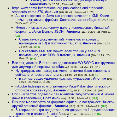
Потому, что он сам смузихлёб, да ещё и кловун
,
Anoosisus
(?), 20:59 , 23-Июн-21, (57)
https www ecma-international org publications-and-standards
standards ecma-376
,
Аноним
(70), 02:47 , 24-Июн-21, (70)
А что конкретно на Java так хорошо работает с XML Какие
либы, программы, фреймв
,
Составление сообщения
(?), 15:28 ,
24-Июн-21, (101)
Имеет ли смысл офисному пакету использовать бинарный
формат файлов Всякие JSON
,
Аноним
(111), 09:00 , 25-Июн-21,
(
)
111
Существуют документы табличные части которых
притащены из БД и постоянно тащат и
,
Аноним
(70), 11:04 ,
25-Июн-21, (
)
112
Собственно XML так может, если только у вас API
нормальное, а не DOM В питоне, н
,
Аноним
(70), 11:19 , 25-
Июн-21, (
)
113
Все так, должен Вот только адекватного WYSWYG-инструмента
для двумерной верстки
,
adolfus
(ok), 13:03 , 24-Июн-21, (91)
Ну тридцать лет назад так может и можно было говорить а
сейчас это просто сме
,
ыы
(?), 13:46 , 24-Июн-21, (93)
+1
в ср ном ворде удалили красных мураевьев
,
Аноним
(100),
15:25 , 24-Июн-21, (100)
- Adobe Indesign то что заменило PageMaker фактически он
отпочковался как кусо
,
Аноним
(70), 16:21 , 24-Июн-21, (102)
Ооо Ыкспэртов подвезли Как минимум табуреткинский А может
даже и кресельны
,
Брат Анон
(ok), 17:58 , 24-Июн-21, (
106
)
Бизнесс мелкософта от формата офиса не постражает Никакой
другой офисный формат
,
Аноним
(108), 19:20 , 24-Июн-21, (
109
)
В теории есть три представления документа 1 представление
хранения и обмена 2
,
adolfus
(ok), 15:42 , 26-Июн-21, (
116
)