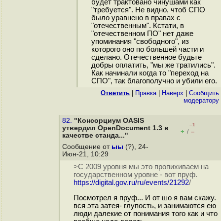
будет трактовано чинушами как
"требуется". Не видно, чтоб СПО
было уравнено в правах с
"отечественным". Кстати, в
"отечественном ПО" нет даже
упоминания "свободного", из
которого оно по большей части и
сделано. Отечественное будьте
добры оплатить, "мы же тратились".
Как начинали когда то "переход на
СПО", так благополучно и убили его.
Ответить
|
Правка
|
Наверх
|
Cообщить
модератору
82.
"Консорциум OASIS
–1
утвердил OpenDocument 1.3 в
+
–
/
качестве станда..."
Сообщение от
ыы
(?), 24-
Июн-21, 10:29
>С 2009 уровня мы это пропихиваем на
государственном уровне - вот пруф.
https://digital.gov.ru/ru/events/21292
/
Посмотрел я пруф... И от шо я вам скажу.
вся эта затея- глупость, и занимаются ею
люди далекие от понимания того как и что