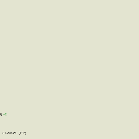
8)
+2
 , 31-Авг-21, (122)