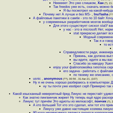
Неееееет Это уже слишком
,
Хан
(?), 21:
Так freedos уже есть, скачать можно 
Я бы посмотрел на какой-нибуд
Почему нет А лучше и без MS-
,
InuYasha
(??)
А файловые пакетики в самбе - это по 10 байт Хочу
у современных разработчиков мозгов вообщ
Для этого существует сискол statУ в
у нас - это в microsoft Нет, но
stat прекрасно делает в
Модный современны
Так я и гово
то ес
Справедливости ради, инженер
Прикинь, как должна выг
вы идите, идите а мы вас
Спасибо за наводку Уше
enjoy your файлопомойка гипотеза сер
его задача - работать с файла
по твоему же описанию, 
usnic
,
anonymous
(??), 00:56 , 31-Авг-21, (107)
Ну я не очень хорошо разбираюсь в компьютерах Д
ну ты почти уже изобрел ceph Примерно так 
Какой изысканный невероятный бред Линукс не перестаёт удив
Как знатно пингвинчик жиреет Ну теперь ещё ядро раско
Линукс тут причём Это идиоты из мелкасофт
,
пончик
(?), 
А кто больший Тот кто это сделал, или тот кто при
Линусу уже давно настоящие хозяева линукс
90 кода независимого ляликса пилится корпорация