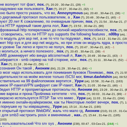
не волнует тот факт
,
пох.
(?), 20:20 , 30-Авг-21, (28)
+5
о задумано как пользовате
,
Хан
(?), 20:27 , 30-Авг-21, (32)
+2
но было просто указать, что во
,
Annoynymous
(ok), 20:40 , 30-Авг-21, (36)
+2
но дергаемый протокол пользователем, а
,
Хан
(?), 20:46 , 30-Авг-21, (40)
–2
твуют 20 лет К сожалению, по очевидным причин
,
пох.
(?), 21:54 , 30-Авг-21, (7
укса HTTP ядерный такие дела лол
,
Хан
(?), 23:53 , 30-Авг-21, (96)
ифрованный http попереломал до полной неработоспособности
,
пох.
(?), 08
сговорились, что ли HTTP sys supports the following features
,
n00by
(ok), 
то модуль для asp net, а не то что ты подумал
,
пох.
(?), 14:13 , 31-Авг-21, (18
жет http sys и для asp net модуль, но при этом он модуль ядра, в прост
м уровне Так легко и просто не получ
,
пох.
(?), 20:47 , 30-Авг-21, (42)
–1
м молиться, а ничего полезного
,
пох.
(?), 20:45 , 30-Авг-21, (39)
–6
 SMB доминирует ибо винда абсолютный л
,
Хан
(?), 20:49 , 30-Авг-21, (43)
–3
азбирается - smb сервер на той стороне, или
,
пох.
(?), 21:11 , 30-Авг-21, (52)
–
,
Хан
(?), 21:18 , 30-Авг-21, (56)
+2
 сознания Он такой
,
Аноним
(64), 21:29 , 30-Авг-21, (64)
+3
то мозг надо использовать для понимания буковок Понимаю,
,
пох.
(?), 21:5
одительности на моём железе только iSCSI мог
,
timur.davletshin
(ok), 09:52
йствительно на 99 файлопомоек вертится
,
Урри
(ok), 10:58 , 31-Авг-21, (163)
мое IP-пакетаVPN шифрует сам IP-пакет
,
Хан
(?), 21:05 , 30-Авг-21, (46)
–1
обедил HTTP и проприетарные протоколы по
,
Аноним
(86), 23:26 , 30-Авг-21, (
оме вареза и прона Проблема хететепе - что
,
пох.
(?), 00:03 , 31-Авг-21, (99)
–2
рекрасно используется RTSP Так что мимо
,
Урри
(ok), 11:03 , 31-Авг-21, (164)
 именно онлайн-вуайеризмом, как ты Некоторые любят вечерк
,
пох.
(?), 1
 порнушке ну ты извращенец
,
Урри
(ok), 15:14 , 31-Авг-21, (190)
 и открытый протокол WebDAV, жаль что мало гд
,
Аноним
(210), 01:15 , 01-Се
к для smb3 настроить posix и вменяемые
,
нах..
(?), 15:44 , 31-Авг-21, (195)
(103)
 пользовательский Что srv sys
,
Аноним
(238), 00:47 , 03-Сен-21, (
244
)
+1