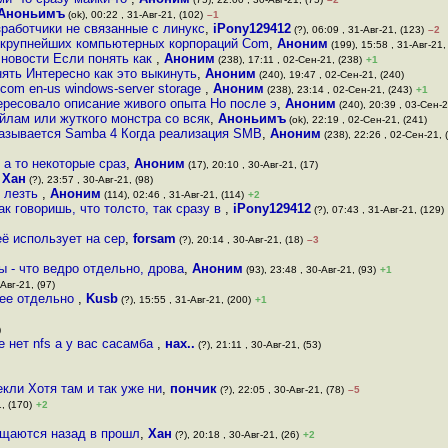
Аноньимъ
(ok), 00:22 , 31-Авг-21, (102)
–1
зработчики не связанные с линукс
,
iPony129412
(?), 06:09 , 31-Авг-21, (123)
–2
 крупнейших компьютерных корпораций Com
,
Аноним
(199), 15:58 , 31-Авг-21,
 новости Если понять как
,
Аноним
(238), 17:11 , 02-Сен-21, (238)
+1
ять Интересно как это выкинуть
,
Аноним
(240), 19:47 , 02-Сен-21, (240)
 com en-us windows-server storage
,
Аноним
(238), 23:14 , 02-Сен-21, (243)
+1
тересовало описание живого опыта Но после э
,
Аноним
(240), 20:39 , 03-Сен-2
йлам или жуткого монстра со всяк
,
Аноньимъ
(ok), 22:19 , 02-Сен-21, (241)
называется Samba 4 Когда реализация SMB
,
Аноним
(238), 22:26 , 02-Сен-21, 
 а то некоторые сраз
,
Аноним
(17), 20:10 , 30-Авг-21, (17)
,
Хан
(?), 23:57 , 30-Авг-21, (98)
о лезть
,
Аноним
(114), 02:46 , 31-Авг-21, (114)
+2
ак говоришь, что толсто, так сразу в
,
iPony129412
(?), 07:43 , 31-Авг-21, (129)
её использует на сер
,
forsam
(?), 20:14 , 30-Авг-21, (18)
–3
 - что ведро отдельно, дрова
,
Аноним
(93), 23:48 , 30-Авг-21, (93)
+1
Авг-21, (97)
лее отдельно
,
Kusb
(?), 15:55 , 31-Авг-21, (200)
+1
)
 нет nfs а у вас сасамба
,
нах..
(?), 21:11 , 30-Авг-21, (53)
кли Хотя там и так уже ни
,
пончик
(?), 22:05 , 30-Авг-21, (78)
–5
, (170)
+2
ащаются назад в прошл
,
Хан
(?), 20:18 , 30-Авг-21, (26)
+2