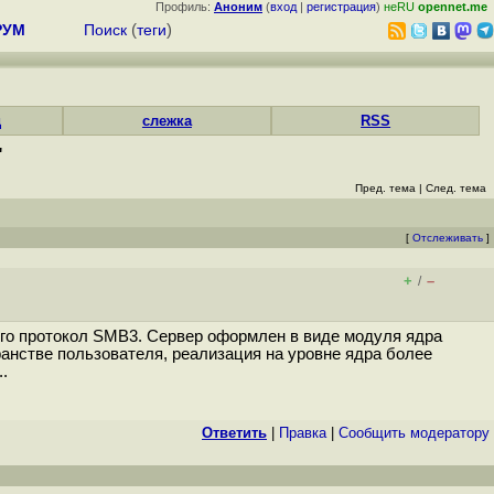
Профиль:
Аноним
(
вход
|
регистрация
)
неRU
opennet.me
РУМ
Поиск
(
теги
)
д
слежка
RSS
"
Пред. тема
|
След. тема
[
Отслеживать
]
+
–
/
го протокол SMB3. Сервер оформлен в виде модуля ядра
анстве пользователя, реализация на уровне ядра более
.
Ответить
|
Правка
|
Cообщить модератору