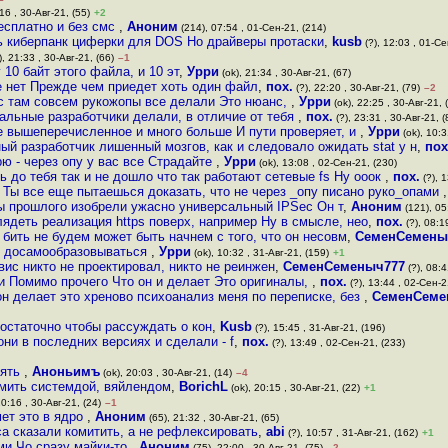
16 , 30-Авг-21, (55)
+2
бесплатно и без смс
,
Аноним
(214), 07:54 , 01-Сен-21, (214)
ь киберпанк циферки для DOS Но драйверы протаски
,
kusb
(?), 12:03 , 01-Се
, 21:33 , 30-Авг-21, (66)
–1
 10 байт этого файла, и 10 эт
,
Урри
(ok), 21:34 , 30-Авг-21, (67)
е нет Прежде чем приедет хоть один файл
,
пох.
(?), 22:20 , 30-Авг-21, (79)
–2
ас там совсем рукожопы все делали Это нюанс,
,
Урри
(ok), 22:25 , 30-Авг-21, 
рмальные разработчики делали, в отличие от тебя
,
пох.
(?), 23:31 , 30-Авг-21, (
се вышеперечисленное и много больше И пути проверяет, и
,
Урри
(ok), 10:3
й разработчик лишенный мозгов, как и следовало ожидать stat у н
,
пох
рю - через опу у вас все Страдайте
,
Урри
(ok), 13:08 , 02-Сен-21, (230)
ть до тебя так и не дошло что так работают сетевые fs Ну ооок
,
пох.
(?), 
Ты все еще пытаешься доказать, что не через _опу писано руко_опами
ы прошлого изобрели ужасно универсальный IPSec Он т
,
Аноним
(121), 05
лядеть реализация https поверх, например Ну в смысле, нео
,
пох.
(?), 08:1
 бить не будем может быть начнем с того, что он несовм
,
СеменСемены
л досамообразовываться
,
Урри
(ok), 10:32 , 31-Авг-21, (159)
+1
вис никто не проектировал, никто не реинжен
,
СеменСеменыч777
(?), 08:4
ми Помимо прочего Что он и делает Это оригиналы,
,
пох.
(?), 13:44 , 02-Сен-2
он делает это хреново психоанализ меня по переписке, без
,
СеменСеме
остаточно чтобы рассуждать о кон
,
Kusb
(?), 15:45 , 31-Авг-21, (196)
они в последних версиях и сделали - f
,
пох.
(?), 13:49 , 02-Сен-21, (233)
лять
,
Аноньимъ
(ok), 20:03 , 30-Авг-21, (14)
–4
рмить системдой, вяйлендом
,
BorichL
(ok), 20:15 , 30-Авг-21, (22)
+1
20:16 , 30-Авг-21, (24)
–1
мет это в ядро
,
Аноним
(65), 21:32 , 30-Авг-21, (65)
а сказали комитить, а не рефлексировать
,
abi
(?), 10:57 , 31-Авг-21, (162)
+1
ми Чо сразу майки-то
,
Аноним
(75), 22:00 , 30-Авг-21, (75)
–2