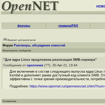
НОВ
форумы
правила/FAQ
Вариант для распечатки
Форум
Разговоры, обсуждение новостей
Изначальное сообщение
"Для ядра Linux предложена реализация SMB-сервера"
Сообщение от
opennews
(??), 30-Авг-21, 19:44
Для включение в состав следующего выпуска ядра Linux
ksmbd и дополняет ранее доступный код клиента SMB. От
эффективна с точки зрения производительности, потребл
Подробнее:
https://www.opennet.ru/opennews/art.shtml?nu
Оглавление