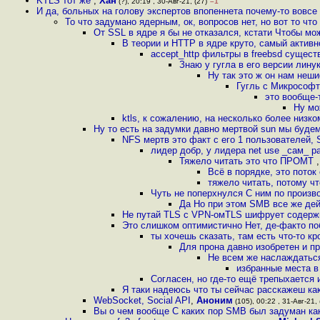
KTLS тот же
,
Хан
(?), 20:19 , 30-Авг-21, (27)
–1
И да, больных на голову экспертов впопеннета почему-то вовсе 
То что задумано ядерным, ок, вопросов нет, но вот то чт
От SSL в ядре я бы не отказался, кстати Чтобы мож
В теории и HTTP в ядре круто, самый актив
accept_http фильтры в freebsd сущес
Знаю у гугла в его версии лин
Ну так это ж он нам неш
Гугль с Микрософт 
это вообще-
Ну мо
ktls, к сожалению, на несколько более низко
Ну то есть на задумки давно мертвой sun мы буде
NFS мертв это факт с его 1 пользователей,
лидер добр, у лидера net use _сам_ р
Тяжело читать это что ПРОМТ
Всё в порядке, это поток
тяжело читать, потому ч
Чуть не поперхнулся С ним по произв
Да Но при этом SMB все же де
Не путай TLS с VPN-омTLS шифрует содержи
Это слишком оптимистично Нет, де-факто п
ты хочешь сказать, там есть что-то кр
Для прона давно изобретен и п
Не всем же наслаждаться
избранные места в
Согласен, но где-то ещё трепыхается
Я таки надеюсь что ты сейчас расскажеш ка
WebSocket, Social API
,
Аноним
(105), 00:22 , 31-Авг-21, 
Вы о чем вообще С каких пор SMB был задуман как