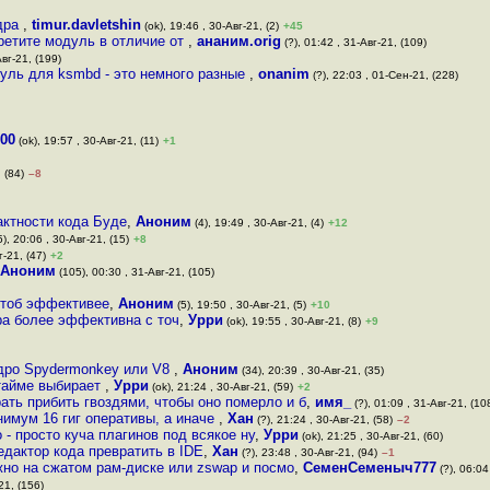
ядра
,
timur.davletshin
(ok), 19:46 , 30-Авг-21, (2)
+45
ретите модуль в отличие от
,
ананим.orig
(?), 01:42 , 31-Авг-21, (109)
вг-21, (199)
уль для ksmbd - это немного разные
,
onanim
(?), 22:03 , 01-Сен-21, (228)
00
(ok), 19:57 , 30-Авг-21, (11)
+1
 (84)
–8
актности кода Буде
,
Аноним
(4), 19:49 , 30-Авг-21, (4)
+12
), 20:06 , 30-Авг-21, (15)
+8
г-21, (47)
+2
Аноним
(105), 00:30 , 31-Авг-21, (105)
чтоб эффективее
,
Аноним
(5), 19:50 , 30-Авг-21, (5)
+10
дра более эффективна с точ
,
Урри
(ok), 19:55 , 30-Авг-21, (8)
+9
ядро Spydermonkey или V8
,
Аноним
(34), 20:39 , 30-Авг-21, (35)
нтайме выбирает
,
Урри
(ok), 21:24 , 30-Авг-21, (59)
+2
ать прибить гвоздями, чтобы оно померло и б
,
имя_
(?), 01:09 , 31-Авг-21, (10
нимум 16 гиг оперативы, а иначе
,
Хан
(?), 21:24 , 30-Авг-21, (58)
–2
 - просто куча плагинов под всякое ну
,
Урри
(ok), 21:25 , 30-Авг-21, (60)
едактор кода превратить в IDE
,
Хан
(?), 23:48 , 30-Авг-21, (94)
–1
жно на сжатом рам-диске или zswap и посмо
,
СеменСеменыч777
(?), 06:04
21, (156)