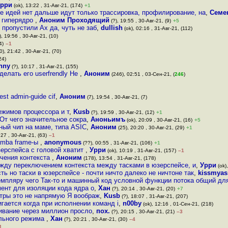
рри
(ok), 13:22 , 31-Авг-21, (174)
+1
е идей нет дальше идут только трассировка, профилирование, на
,
Семе
ь гиперядро
,
Аноним Проходящий
(?), 19:55 , 30-Авг-21, (9)
+5
 пропустили Ах да, чуть не заб
,
dullish
(ok), 02:16 , 31-Авг-21, (112)
), 19:56 , 30-Авг-21, (10)
4)
–1
0), 21:42 , 30-Авг-21, (70)
24)
hny
(?), 10:17 , 31-Авг-21, (155)
делать его userfrendly Не
,
Аноним
(246), 02:51 , 03-Сен-21, (
246
)
est admin-guide cif
,
Аноним
(7), 19:54 , 30-Авг-21, (7)
ежимов процессора и т
,
Kusb
(?), 19:59 , 30-Авг-21, (12)
+1
От чего значительное сокра
,
Аноньимъ
(ok), 20:09 , 30-Авг-21, (16)
+5
ный чип на маме, типа ASIC
,
Аноним
(25), 20:20 , 30-Авг-21, (29)
+1
:27 , 30-Авг-21, (63)
–1
amba frame-ы
,
anonymous
(??), 00:55 , 31-Авг-21, (106)
+1
зерспейса с головой хватит
,
Урри
(ok), 10:19 , 31-Авг-21, (157)
–1
ючения контекста
,
Аноним
(178), 13:54 , 31-Авг-21, (178)
жду переключением контекста между тасками в юзерспейсе, и
,
Урри
(ok),
ть но таски в юзерспейсе - почти ничто далеко не ничтоне так
,
kissmyas
мпляру чего Так-то и машинный код условной функции потока общий д
ент для изоляции кода ядра о
,
Хан
(?), 20:14 , 30-Авг-21, (20)
+7
стры это не напрямую Я воображ
,
Kusb
(?), 18:07 , 31-Авг-21, (207)
гается когда при исполнении команд i
,
n00by
(ok), 12:16 , 01-Сен-21, (218)
ивание через миллион просло
,
пох.
(?), 20:15 , 30-Авг-21, (21)
–3
льного режима
,
Хан
(?), 20:21 , 30-Авг-21, (30)
–4
1