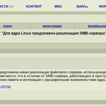
ОСТИ
(
+
)
КОНТЕНТ
WIKI
MAN'ы
ФО
поиск
регистрация
вход/выхо
"Для ядра Linux предложена реализация SMB-сервера
 предложена новая реализация файлового сервера, использующе
мечается, что в отличие от SMB-сервера, работающего в простр
ения памяти и интеграции с расширенными возможностями ядра..
m=55706