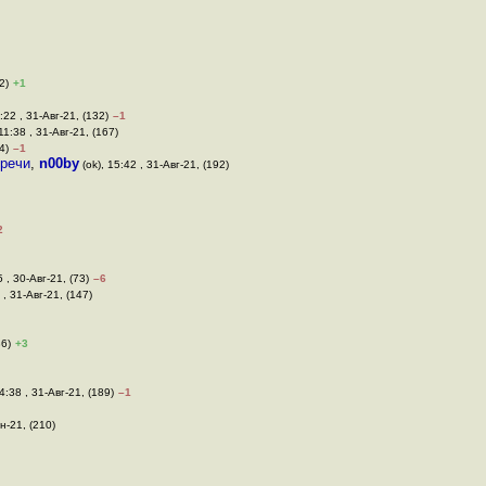
2)
+1
:22 , 31-Авг-21, (132)
–1
11:38 , 31-Авг-21, (167)
4)
–1
оречи
,
n00by
(ok), 15:42 , 31-Авг-21, (192)
2
5 , 30-Авг-21, (73)
–6
 , 31-Авг-21, (147)
86)
+3
4:38 , 31-Авг-21, (189)
–1
н-21, (210)