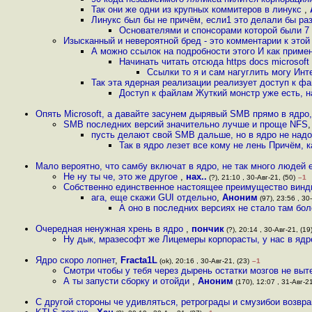
Так они же одни из крупных коммитеров в линукс
,
Линукс был бы не причём, если1 это делали бы ра
Основателями и спонсорами которой были 7
Изысканный и невероятной бред - это комментарии к этой
А можно ссылок на подробности этого И как примен
Начинать читать отсюда https docs microsoft
Ссылки то я и сам нагуглить могу Ин
Так эта ядерная реализации реализует доступ к фа
Доступ к файлам Жуткий монстр уже есть, 
Опять Microsoft, а давайте засунем дырявый SMB прямо в ядро,
SMB последних версий значительно лучше и проще NFS
пусть делают свой SMB дальше, но в ядро не над
Так в ядро лезет все кому не лень Причём, к
Мало вероятно, что самбу включат в ядро, не так много людей 
Не ну ты че, это же другое
,
нах..
(?), 21:10 , 30-Авг-21, (50)
–1
Собственно единственное настоящее преимущество винды
ага, еще скажи GUI отдельно
,
Аноним
(97), 23:56 , 30-
А оно в последних версиях не стало там бо
Очередная ненужная хрень в ядро
,
пончик
(?), 20:14 , 30-Авг-21, (19
Ну дык, мразесофт же Лицемеры корпорасты, у нас в ядре
Ядро скоро лопнет
,
Fracta1L
(ok), 20:16 , 30-Авг-21, (23)
–1
Смотри чтобы у тебя через дырень остатки мозгов не выте
А ты запусти сборку и отойди
,
Аноним
(170), 12:07 , 31-Авг-21
С другой стороны че удивляться, ретрограды и смузибои возвр