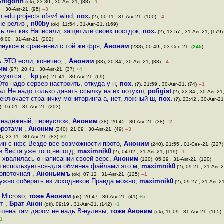
Shigorin
(ok), 23:30 , 30-Авг-21, (88)
–1
 , 30-Авг-21, (95)
–3
h edu projects nfsv4 wind
,
пох.
(?), 00:11 , 31-Авг-21, (100)
–4
 не релиз
,
n00by
(ok), 11:54 , 31-Авг-21, (169)
ть лет как Написали, защитили своих постдок
,
пох.
(?), 13:57 , 31-Авг-21, (179)
6:00 , 31-Авг-21, (202)
инуксе в сравнении с той же фря
,
Аноним
(238), 00:49 , 03-Сен-21, (
245
)
ь ЭТО если, конечно,
,
Аноним
(33), 20:34 , 30-Авг-21, (33)
–4
им
(97), 20:41 , 30-Авг-21, (37)
+4
льзуются
,
_kp
(ok), 21:41 , 30-Авг-21, (69)
Это надо сервер настроить, откуда у н
,
пох.
(?), 21:59 , 30-Авг-21, (74)
–1
ал Не надо только давать ссылку на их потухш
,
pofigist
(?), 22:34 , 30-Авг-21,
еключает страничку мониторинга а, нет, ложный ш
,
пох.
(?), 23:42 , 30-Авг-21
, 16:01 , 31-Авг-21, (203)
о надёжный, переуслож
,
Аноним
(38), 20:45 , 30-Авг-21, (38)
–2
воротами
,
Аноним
(240), 21:09 , 30-Авг-21, (49)
–3
), 23:11 , 30-Авг-21, (83)
+2
лин с нфс Везде все возможности прото
,
Аноним
(240), 21:55 , 01-Сен-21, (227)
и Виста уже того,непотд
,
maximnik0
(?), 04:02 , 31-Авг-21, (119)
–1
 хвалилась о написании своей верс
,
Аноним
(120), 05:29 , 31-Авг-21, (120)
 используеться-для обменна файлами это м
,
maximnik0
(?), 09:21 , 31-Авг-2
нопоточная
,
Аноньимъ
(ok), 07:12 , 31-Авг-21, (125)
–1
ужно собирать из исходников Правда можно
,
maximnik0
(?), 09:27 , 31-Авг-21
0 Microso
,
тоже Аноним
(ok), 20:47 , 30-Авг-21, (41)
+5
ет
,
Брат Анон
(ok), 09:19 , 31-Авг-21, (142)
+1
 пшена там даром не надь В-нулевы
,
тоже Аноним
(ok), 11:09 , 31-Авг-21, (165)
1