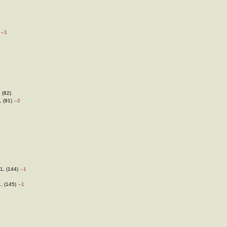
–1
 (82)
, (91)
–2
1, (144)
–1
, (145)
–1