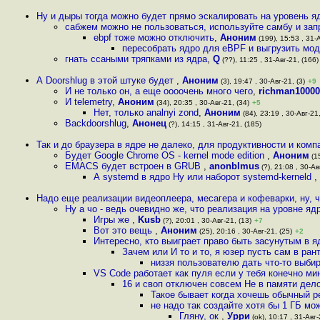
Ну и дыры тогда можно будет прямо эскалировать на уровень 
сабжем можно не пользоваться, используйте самбу и зап
ebpf тоже можно отключить
,
Аноним
(199), 15:53 , 31-А
пересобрать ядро для eBPF и выгрузить мод
гнать ссаными тряпками из ядра
,
Q
(??), 11:25 , 31-Авг-21, (166)
А Doorshlug в этой штуке будет
,
Аноним
(3), 19:47 , 30-Авг-21, (3)
+9
И не только он, а еще оооочень много чего
,
richman10000
И telemetry
,
Аноним
(34), 20:35 , 30-Авг-21, (34)
+5
Нет, только analnyi zond
,
Аноним
(84), 23:19 , 30-Авг-21,
Backdoorshlug
,
Анонец
(?), 14:15 , 31-Авг-21, (185)
Так и до браузера в ядре не далеко, для продуктивности и комп
Будет Google Chrome OS - kernel mode edition
,
Аноним
(15
EMACS будет встроен в GRUB
,
anonblmus
(?), 21:08 , 30-Ав
А systemd в ядро Ну или наборот systemd-kerneld
,
Надо еще реализации видеоплеера, месагера и кофеварки, ну, 
Ну а чо - ведь очевидно же, что реализация на уровне я
Игры же
,
Kusb
(?), 20:01 , 30-Авг-21, (13)
+7
Вот это вещь
,
Аноним
(25), 20:16 , 30-Авг-21, (25)
+2
Интересно, кто выиграет право быть засунутым в 
Зачем или И то и то, я юзер пусть сам в ра
низзя пользователю дать что-то выбир
VS Code работает как пуля если у тебя конечно ми
16 и своп отключен совсем Не в памяти дело
Такое бывает когда хочешь обычный р
не надо так создайте хотя бы 1 ГБ мо
Гляну, ок
,
Урри
(ok), 10:17 , 31-Авг-