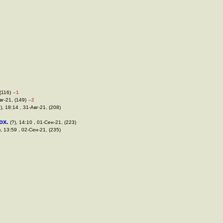
(116)
–1
вг-21, (149)
–2
), 18:14 , 31-Авг-21, (208)
ох.
(?), 14:10 , 01-Сен-21, (223)
), 13:59 , 02-Сен-21, (235)