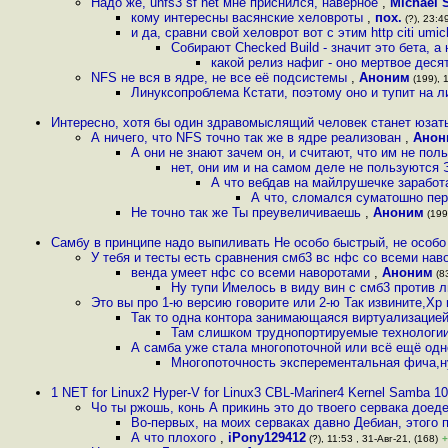
Надо же, unfs3 sf net мне приснился, наверное
,
Michael 
кому интересны васянские хеловроты
,
пох.
(?), 23:49
и да, сравни свой хеловрот вот с этим http citi umic
Собирают Checked Build - значит это бета, а
какой релиз нафиг - оно мертвое деся
NFS не вся в ядре, не все её подсистемы
,
Аноним
(199), 1
Линуксопроблема Кстати, поэтому оно и тупит на л
Интересно, хотя бы один здравомыслящий человек станет юзат
А ничего, что NFS точно так же в ядре реализован
,
Анон
А они не знают зачем он, и считают, что им не по
нет, они им и на самом деле не пользуются 
А что вебдав на майлрушечке заработ
А что, сломался суматошно пер
Не точно так же Ты преувеличиваешь
,
Аноним
(199)
Самбу в принципе надо выпиливать Не особо быстрый, не особ
У тебя и тесты есть сравнения смб3 вс нфс со всеми на
венда умеет нфс со всеми наворотами
,
Аноним
(83
Ну тупи Имелось в виду вин с смб3 против 
Это вы про 1-ю версию говорите или 2-ю Так извините,Хр 
Так то одна контора занимающаяся виртуализацией
Там слишком труднопортируемые технологии
А самба уже стала многопоточной или всё ещё од
Многопоточность эксперементальная фича,н
1 NET for Linux2 Hyper-V for Linux3 CBL-Mariner4 Kernel Samba 1
Чо ты ржошь, конь А прикинь это до твоего сервака доед
Во-первых, на моих серваках давно Дебиан, этого
А что плохого
,
iPony129412
(?), 11:53 , 31-Авг-21, (168)
+