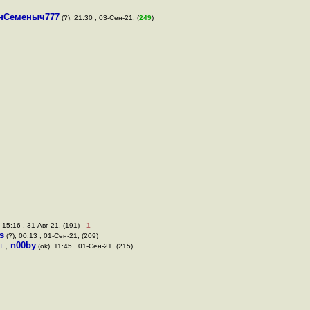
нСеменыч777
(?), 21:30 , 03-Сен-21, (
249
)
 15:16 , 31-Авг-21, (191)
–1
s
(?), 00:13 , 01-Сен-21, (209)
ля
,
n00by
(ok), 11:45 , 01-Сен-21, (215)