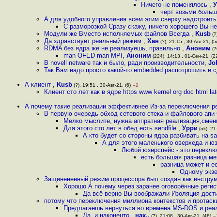
Ничего не поменялось
,
У
черт возьми больш
А для удобного управления всем этим сверху надстроит
С разморозкой Сразу скажу, ничего хорошего Вы не
Модули же Вместо исполняемых файлов Всегда
,
Kusb
(?
Да здравствует реальный режим
,
Хан
(?), 21:15 , 30-Авг-21, (5
RDMA без ядра же не реализуешь, правильно
,
Аноним
(7
man OFED man MPI
,
Аноним
(224), 14:13 , 01-Сен-21, (2
В novell netware так и было, ради производительности
,
Jo
Так Вам надо просто какой-то embedded распотрошить и с
А клиент
,
Kusb
(?), 19:51 , 30-Авг-21, (6)
–2
Клиент сто лет как в ядре https www kernel org doc html lat
А почему такие реализации эффективнее Из-за переключения р
В первую очередь обход сетевого стека и файлового апи 
Мелко мыслите, нужна аппратная реализация,смен
Для этого сто лет в обед есть sendfile
,
Урри
(ok), 21
А кто будет со стороны ядра разбивать на s
А для этого маленького оверхеда и ю
Любой юзерспейс - это перекл
есть большая разница ме
разница может и ес
Одному экзе
Защинененный режим процессора был создан как инструм
Хорошо А почему через заранее оговорённые реги
Да всё верно Вы воображали Изоляция дости
потому что переключения миллиона контекстов и протаск
Предлагаешь вернуться во времена MS-DOS и реа
Да, и наконецто
,
нах..
(?), 21:08 , 30-Авг-21, (48)
–