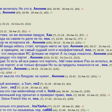
не включать Но это в
,
Аноним
(44), 20:56 , 30-Авг-21, (44)
–1
в
,
Аноним
(45), 20:58 , 30-Авг-21, (45)
+3
), 01:21 , 01-Сен-21, (211)
, 21:11 , 30-Авг-21, (51)
–3
тоже, он же мелкими придум
,
Хан
(?), 21:19 , 30-Авг-21, (57)
–1
авда на самом-то деле не по
,
пох.
(?), 22:05 , 30-Авг-21, (77)
–5
пор не испортила её
,
Аноним
(105), 00:13 , 31-Авг-21, (101)
+2
8 винда небось стоит, которую никто не трог
,
Аноним
(45), 03:17 , 31-Авг-21, 
, в принципе, не самый худший хотя и неэффективный
,
пох.
(?), 09:56 , 31-А
о, что линуксовая ФС флешки не портит А ты сюда локалхос
,
Аноним
(208
верждал что портит
,
Аноним
(210), 01:32 , 01-Сен-21, (212)
даю То есть ей все равно что портить, hdd тоже можно Раз он использ
,
п
сно портит, и не только флэшки Но ты за пределы локалхоста не
,
пох.
(?
портится
,
Аноним
(-), 09:18 , 31-Авг-21, (141)
г-21, (150)
–2
 от мысли что Виндовс не нужен
,
Аноним
(-), 10:42 , 31-Авг-21, (161)
+2
ный анонимус, а Sam
,
rm2
(?), 21:25 , 30-Авг-21, (61)
 Jeon
,
rm2
(?), 21:26 , 30-Авг-21, (62)
или кто там мейнтейнер этой п
,
llolik
(ok), 08:46 , 31-Авг-21, (135)
маленький код прочитал и проверил право
,
пох.
(?), 09:58 , 31-Авг-21, (151)
–3
 Steve French this m
,
пох.
(?), 17:43 , 02-Сен-21, (239)
сколько это реально
,
InuYasha
(??), 21:37 , 30-Авг-21, (68)
–3
о то что ты называешь нор
,
cat666
(ok), 21:48 , 30-Авг-21, (71)
+1