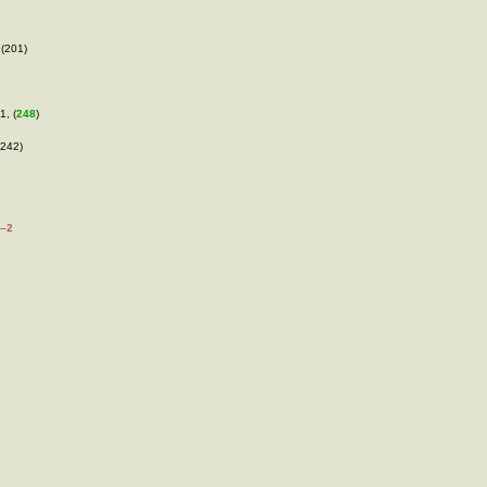
 (201)
1, (
248
)
(242)
–2