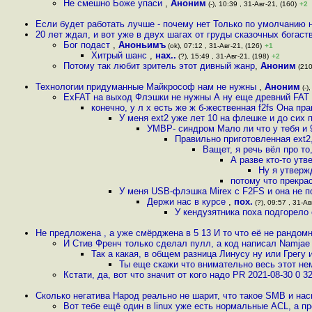
Не смешно Боже упаси
,
Аноним
(-), 10:39 , 31-Авг-21, (160)
+2
Если будет работать лучше - почему нет Только по умолчанию 
20 лет ждал, и вот уже в двух шагах от груды сказочных богаст
Бог подаст
,
Аноньимъ
(ok), 07:12 , 31-Авг-21, (126)
+1
Хитрый шанс
,
нах..
(?), 15:49 , 31-Авг-21, (198)
+2
Потому так любит зритель этот дивный жанр
,
Аноним
(210
Технологии придуманные Майкрософ нам не нужны
,
Аноним
(-)
ExFAT на выход Флэшки не нужны А ну еще древний FAT 
конечно, у л х есть же ж б-жественная f2fs Она пр
У меня ext2 уже лет 10 на флешке и до сих 
УМВР- синдром Мало ли что у тебя и 9
Правильно приготовленная ext2
Ващет, я речь вёл про т
А разве кто-то ут
Ну я утверж
потому что прекра
У меня USB-флэшка Mirex с F2FS и она не 
Держи нас в курсе
,
пох.
(?), 09:57 , 31-Ав
У кендузятника поха подгорело
Не предложена , а уже смёрджена в 5 13 И то что её не рандом
И Стив Френч только сделал пулл, а код написал Namjae
Так а какая, в общем разница Линусу ну или Грегу 
Ты еще скажи что внимательно весь этот не
Кстати, да, вот что значит от кого надо PR 2021-08-30 0 32
Сколько негатива Народ реально не шарит, что такое SMB и на
Вот тебе ещё один в linux уже есть нормальные ACL, а пр