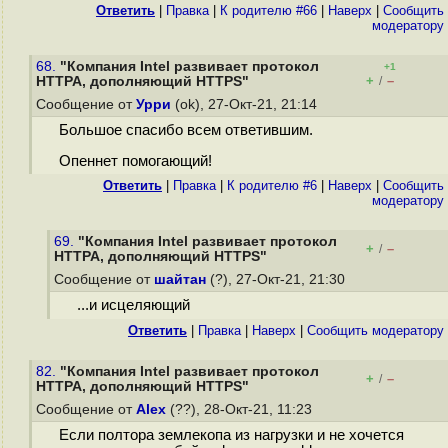
Ответить
|
Правка
|
К родителю #66
|
Наверх
|
Cообщить
модератору
68.
"Компания Intel развивает протокол
+1
+
–
HTTPA, дополняющий HTTPS"
/
Сообщение от
Урри
(ok), 27-Окт-21, 21:14
Большое спасибо всем ответившим.
Опеннет помогающий!
Ответить
|
Правка
|
К родителю #6
|
Наверх
|
Cообщить
модератору
69.
"Компания Intel развивает протокол
+
–
/
HTTPA, дополняющий HTTPS"
Сообщение от
шайтан
(?), 27-Окт-21, 21:30
...и исцеляющий
Ответить
|
Правка
|
Наверх
|
Cообщить модератору
82.
"Компания Intel развивает протокол
+
–
/
HTTPA, дополняющий HTTPS"
Сообщение от
Alex
(??), 28-Окт-21, 11:23
Если полтора землекопа из нагрузки и не хочется