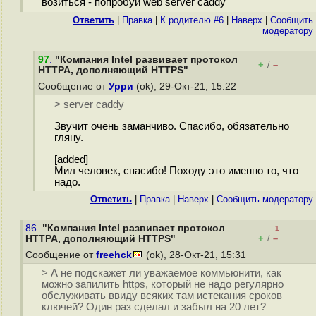
возиться - попробуй web server caddy
Ответить
|
Правка
|
К родителю #6
|
Наверх
|
Cообщить
модератору
97
.
"Компания Intel развивает протокол
+
–
/
HTTPA, дополняющий HTTPS"
Сообщение от
Урри
(ok), 29-Окт-21, 15:22
> server caddy
Звучит очень заманчиво. Спасибо, обязательно
гляну.
[added]
Мил человек, спасибо! Походу это именно то, что
надо.
Ответить
|
Правка
|
Наверх
|
Cообщить модератору
86.
"Компания Intel развивает протокол
–1
+
–
HTTPA, дополняющий HTTPS"
/
Сообщение от
freehck
(ok), 28-Окт-21, 15:31
> А не подскажет ли уважаемое коммьюнити, как
можно запилить https, который не надо регулярно
обслуживать ввиду всяких там истекания сроков
ключей? Один раз сделал и забыл на 20 лет?