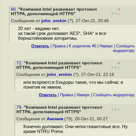
66.
"Компания Intel развивает протокол
–1
+
–
HTTPA, дополняющий HTTPS"
/
Сообщение от
john_erohin
(?), 27-Окт-21, 20:48
20 лет - видимо нет.
за такой срок доломают AES*, SHA* и все
бернштейновкие алгоритмы.
Ответить
|
Правка
|
К родителю #6
|
Наверх
|
Cообщить
модератору
72.
"Компания Intel развивает протокол
–1
+
–
HTTPA, дополняющий HTTPS"
/
Сообщение от
john_erohin
(?), 27-Окт-21, 22:16
или вскроются бэкдоры такие, что мы сейчас и
понятия не имеем.
Ответить
|
Правка
|
Наверх
|
Cообщить модератору
79.
"Компания Intel развивает протокол
+
–
/
HTTPA, дополняющий HTTPS"
Сообщение от
Аноним
(79), 28-Окт-21, 00:27
Конечно доломают. Они непостквантовые все. Ну
кроме NTRU Prime.