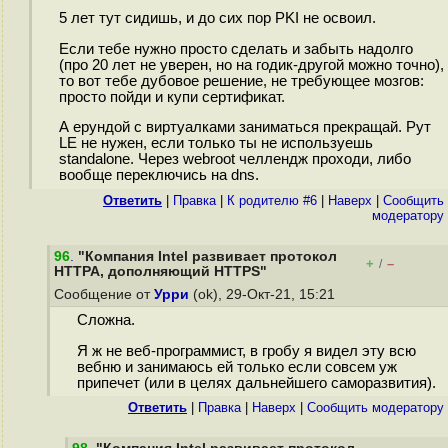
5 лет тут сидишь, и до сих пор PKI не освоил.
Если тебе нужно просто сделать и забыть надолго
(про 20 лет не уверен, но на годик-другой можно точно),
то вот тебе дубовое решение, не требующее мозгов:
просто пойди и купи сертификат.
А ерундой с виртуалками заниматься прекращай. Рут
LE не нужен, если только ты не используешь
standalone. Через webroot челлендж проходи, либо
вообще переключись на dns.
Ответить
|
Правка
|
К родителю #6
|
Наверх
|
Cообщить
модератору
96
.
"Компания Intel развивает протокол
+
–
/
HTTPA, дополняющий HTTPS"
Сообщение от
Урри
(ok), 29-Окт-21, 15:21
Сложна.
Я ж не веб-программист, в гробу я видел эту всю
вебню и занимаюсь ей только если совсем уж
припечет (или в целях дальнейшего саморазвития).
Ответить
|
Правка
|
Наверх
|
Cообщить модератору