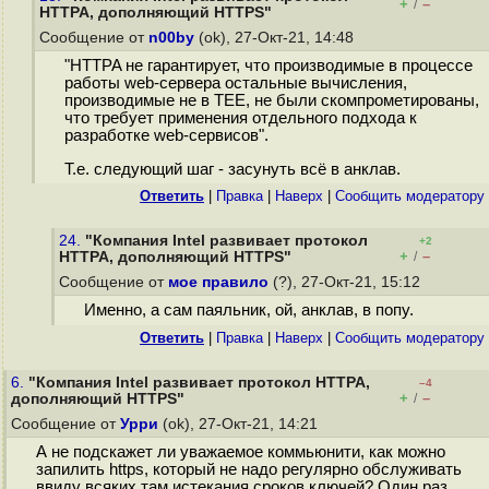
+
–
/
HTTPA, дополняющий HTTPS"
Сообщение от
n00by
(ok), 27-Окт-21, 14:48
"HTTPA не гарантирует, что производимые в процессе
работы web-сервера остальные вычисления,
производимые не в TEE, не были скомпрометированы,
что требует применения отдельного подхода к
разработке web-сервисов".
Т.е. следующий шаг - засунуть всё в анклав.
Ответить
|
Правка
|
Наверх
|
Cообщить модератору
24.
"Компания Intel развивает протокол
+2
+
–
HTTPA, дополняющий HTTPS"
/
Сообщение от
мое правило
(?), 27-Окт-21, 15:12
Именно, а сам паяльник, ой, анклав, в попу.
Ответить
|
Правка
|
Наверх
|
Cообщить модератору
6.
"Компания Intel развивает протокол HTTPA,
–4
+
–
дополняющий HTTPS"
/
Сообщение от
Урри
(ok), 27-Окт-21, 14:21
А не подскажет ли уважаемое коммьюнити, как можно
запилить https, который не надо регулярно обслуживать
ввиду всяких там истекания сроков ключей? Один раз