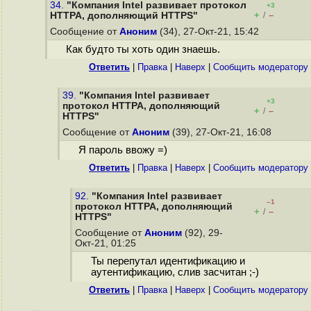
34.
"Компания Intel развивает протокол
+3
+
–
HTTPA, дополняющий HTTPS"
/
Сообщение от
Аноним
(34), 27-Окт-21, 15:42
Как будто ты хоть один знаешь.
Ответить
|
Правка
|
Наверх
|
Cообщить модератору
39.
"Компания Intel развивает
+3
протокол HTTPA, дополняющий
+
–
/
HTTPS"
Сообщение от
Аноним
(39), 27-Окт-21, 16:08
Я пароль ввожу =)
Ответить
|
Правка
|
Наверх
|
Cообщить модератору
92.
"Компания Intel развивает
–1
протокол HTTPA, дополняющий
+
–
/
HTTPS"
Сообщение от
Аноним
(92), 29-
Окт-21, 01:25
Ты перепутал идентификацию и
аутентификацию, слив засчитан ;-)
Ответить
|
Правка
|
Наверх
|
Cообщить модератору