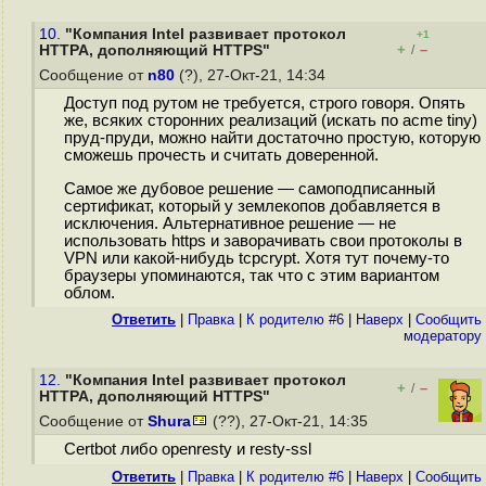
10.
"Компания Intel развивает протокол
+1
+
–
HTTPA, дополняющий HTTPS"
/
Сообщение от
n80
(?), 27-Окт-21, 14:34
Доступ под рутом не требуется, строго говоря. Опять
же, всяких сторонних реализаций (искать по acme tiny)
пруд-пруди, можно найти достаточно простую, которую
сможешь прочесть и считать доверенной.
Самое же дубовое решение — самоподписанный
сертификат, который у землекопов добавляется в
исключения. Альтернативное решение — не
использовать https и заворачивать свои протоколы в
VPN или какой-нибудь tcpcrypt. Хотя тут почему-то
браузеры упоминаются, так что с этим вариантом
облом.
Ответить
|
Правка
|
К родителю #6
|
Наверх
|
Cообщить
модератору
12.
"Компания Intel развивает протокол
+
–
/
HTTPA, дополняющий HTTPS"
Сообщение от
Shura
(??), 27-Окт-21, 14:35
Certbot либо openresty и resty-ssl
Ответить
|
Правка
|
К родителю #6
|
Наверх
|
Cообщить