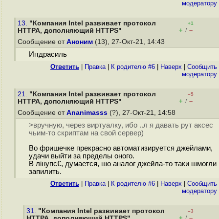
модератору
13.
"Компания Intel развивает протокол
+1
+
–
HTTPA, дополняющий HTTPS"
/
Сообщение от
Аноним
(13), 27-Окт-21, 14:43
Иггдрасиль
Ответить
|
Правка
|
К родителю #6
|
Наверх
|
Cообщить
модератору
21.
"Компания Intel развивает протокол
–5
+
–
HTTPA, дополняющий HTTPS"
/
Сообщение от
Ananimasss
(?), 27-Окт-21, 14:58
>вручную, через виртуалку, ибо ..л я давать рут аксес
чьим-то скриптам на свой сервер)
Во фришечке прекрасно автоматизируется джейлами,
удачи выйти за пределы оного.
В лiнyпс€, думается, шо аналог джейла-то таки шмогли
запилить.
Ответить
|
Правка
|
К родителю #6
|
Наверх
|
Cообщить
модератору
31.
"Компания Intel развивает протокол
–3
+
–
HTTPA, дополняющий HTTPS"
/