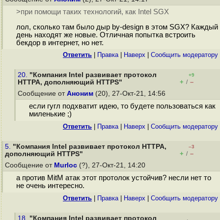
>при помощи таких технологий, как Intel SGX
лол, сколько там было дыр by-design в этом SGX? Каждый
день находят же новые. Отличная попытка встроить
бекдор в интернет, но нет.
Ответить
|
Правка
|
Наверх
|
Cообщить модератору
20.
"Компания Intel развивает протокол
+9
+
–
HTTPA, дополняющий HTTPS"
/
Сообщение от
Аноним
(20), 27-Окт-21, 14:56
если гугл подхватит идею, то будете пользоваться как
миленькие ;)
Ответить
|
Правка
|
Наверх
|
Cообщить модератору
5.
"Компания Intel развивает протокол HTTPA,
–3
+
–
дополняющий HTTPS"
/
Сообщение от
Murloc
(?), 27-Окт-21, 14:20
а против MitM атак этот протолок устойчив? несли нет то
не очень интересно.
Ответить
|
Правка
|
Наверх
|
Cообщить модератору
18.
"Компания Intel развивает протокол