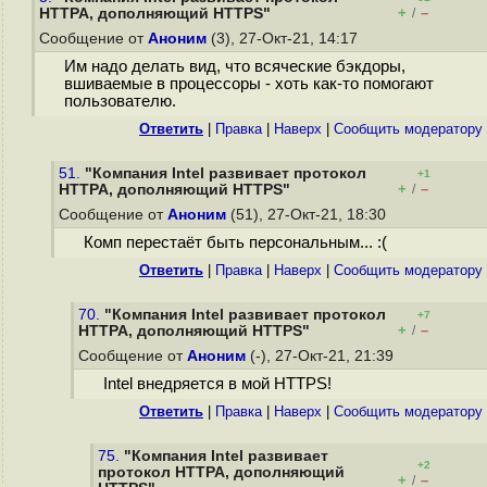
+
–
HTTPA, дополняющий HTTPS"
/
Сообщение от
Аноним
(3), 27-Окт-21, 14:17
Им надо делать вид, что всяческие бэкдоры,
вшиваемые в процессоры - хоть как-то помогают
пользователю.
Ответить
|
Правка
|
Наверх
|
Cообщить модератору
51.
"Компания Intel развивает протокол
+1
+
–
HTTPA, дополняющий HTTPS"
/
Сообщение от
Аноним
(51), 27-Окт-21, 18:30
Комп перестаёт быть персональным... :(
Ответить
|
Правка
|
Наверх
|
Cообщить модератору
70.
"Компания Intel развивает протокол
+7
+
–
HTTPA, дополняющий HTTPS"
/
Сообщение от
Аноним
(-), 27-Окт-21, 21:39
Intel внедряется в мой HTTPS!
Ответить
|
Правка
|
Наверх
|
Cообщить модератору
75.
"Компания Intel развивает
+2
протокол HTTPA, дополняющий
+
–
/