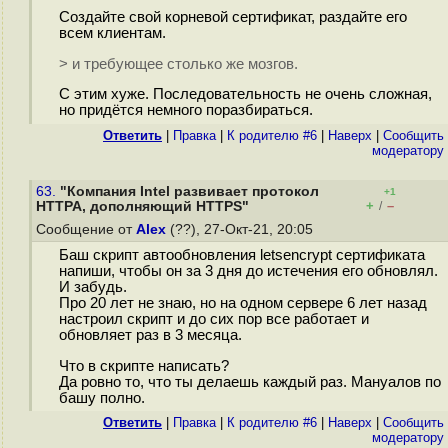
Создайте свой корневой сертификат, раздайте его
всем клиентам.
> и требующее столько же мозгов.
С этим хуже. Последовательность не очень сложная,
но придётся немного поразбираться.
Ответить
|
Правка
|
К родителю #6
|
Наверх
|
Cообщить
модератору
63.
"Компания Intel развивает протокол
+1
+
–
HTTPA, дополняющий HTTPS"
/
Сообщение от
Alex
(??), 27-Окт-21, 20:05
Баш скрипт автообновления letsencrypt сертификата
напиши, чтобы он за 3 дня до истечения его обновлял.
И забудь.
Про 20 лет не знаю, но на одном сервере 6 лет назад
настроил скрипт и до сих пор все работает и
обновляет раз в 3 месяца.
Что в скрипте написать?
Да ровно то, что ты делаешь каждый раз. Мануалов по
башу полно.
Ответить
|
Правка
|
К родителю #6
|
Наверх
|
Cообщить
модератору