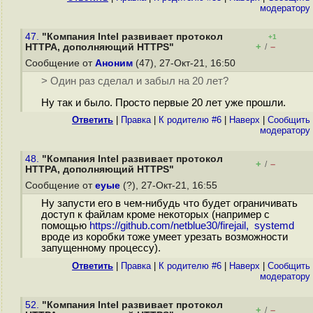
модератору
47.
"Компания Intel развивает протокол
+1
+
–
HTTPA, дополняющий HTTPS"
/
Сообщение от
Аноним
(47), 27-Окт-21, 16:50
> Один раз сделал и забыл на 20 лет?
Ну так и было. Просто первые 20 лет уже прошли.
Ответить
|
Правка
|
К родителю #6
|
Наверх
|
Cообщить
модератору
48.
"Компания Intel развивает протокол
+
–
/
HTTPA, дополняющий HTTPS"
Сообщение от
еуые
(?), 27-Окт-21, 16:55
Ну запусти его в чем-нибудь что будет ограничивать
доступ к файлам кроме некоторых (например с
помощью
https://github.com/netblue30/firejail, systemd
вроде из коробки тоже умеет урезать возможности
запущенному процессу).
Ответить
|
Правка
|
К родителю #6
|
Наверх
|
Cообщить
модератору
52.
"Компания Intel развивает протокол
+
–
/