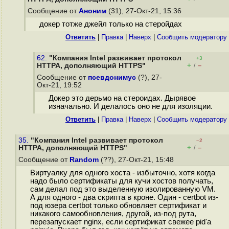
Сообщение от
Аноним
(31), 27-Окт-21, 15:36
докер тотже джейл только на стеройдах
Ответить
|
Правка
|
Наверх
|
Cообщить модератору
62.
"Компания Intel развивает протокол
+3
+
–
HTTPA, дополняющий HTTPS"
/
Сообщение от
псевдонимус
(?), 27-
Окт-21, 19:52
Докер это дерьмо на стероидах. Дырявое
изначально. И делалось оно не для изоляции.
Ответить
|
Правка
|
Наверх
|
Cообщить модератору
35.
"Компания Intel развивает протокол
–2
+
–
HTTPA, дополняющий HTTPS"
/
Сообщение от
Random
(??), 27-Окт-21, 15:48
Виртуалку для одного хоста - избыточно, хотя когда
надо было сертификаты для кучи хостов получать,
сам делал под это выделенную изолированную VM.
А для одного - два скрипта в кроне. Один - certbot из-
под юзера certbot только обновляет сертификат и
никакого самообновления, другой, из-под рута,
перезапускает nginx, если сертификат свежее pid'а