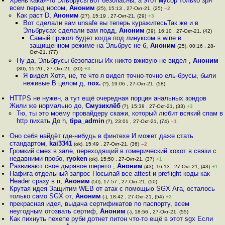
Хрень какая-то Эльбрусы вот безопасны, а этот мусор только зря
всем перед носом
,
Аноним
(25), 15:13 , 27-Окт-21, (25)
–2
Как раст D
,
Аноним
(27), 15:19 , 27-Окт-21, (29)
+3
Вот сделали вам unsafe вы теперь куражитесьТак же и в
Эльбрусах сделали вам подд
,
Аноним
(39), 16:10 , 27-Окт-21, (42)
Самый прикол будет когда под линуксом в wine в
защищенном режиме на Эльбрус не б
,
Аноним
(25), 00:16 , 28-
Окт-21, (77)
Ну да, Эльбрусы безопасны Их никто вживую не видел
,
Аноним
(30), 15:20 , 27-Окт-21, (30)
+3
Я видел Хотя, не, те что я видел точно-точно ель-брусы, были
неживые В целом д
,
пох.
(?), 19:06 , 27-Окт-21, (58)
HTTPS не нужен, а тут ещё очередная порция анальных зондов
Жили же нормально до
,
Смузихлёб
(?), 15:39 , 27-Окт-21, (33)
+3
Тю, ты это моему провайдеру скажи, который любит всякий спам в
http пихать До h
,
tipa_admin
(?), 23:01 , 27-Окт-21, (74)
–1
Оно себя найдёт где-нибудь в финтехе И может даже стать
стандартом
,
kai3341
(ok), 15:49 , 27-Окт-21, (36)
–2
Громкий смех в зале, переходящий в гомерический хохот в связи с
недавними пробо
,
ryoken
(ok), 15:50 , 27-Окт-21, (37)
+1
Развивают свое дырявое шерето
,
Аноним
(43), 16:13 , 27-Окт-21, (43)
+1
Нафига отдельный запрос Посылай все attest и preflight коды как
Header сразу в п
,
Аноним
(50), 17:57 , 27-Окт-21, (50)
Крутая идея Защитим WEB от атак с помощью SGX Ага, осталось
только само SGX от
,
Аноним
(-), 18:42 , 27-Окт-21, (54)
+2
прекрасная идея, выдача сертификатов по паспорту, всем
неугодным отозвать сертиф
,
Аноним
(-), 18:56 , 27-Окт-21, (55)
Как пихнуть пехепе руби дотнет питон что-то ещё в этот sgx Если