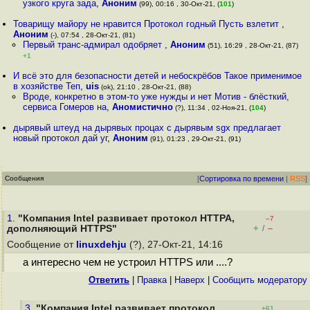
узкого круга зада
,
Аноним
(99), 00:16 , 30-Окт-21, (
101
)
Товарищу майору не нравится Протокол годный Пусть взлетит
,
Аноним
(-), 07:54 , 28-Окт-21, (81)
Первый транс-адмирал одобряет
,
Аноним
(51), 16:29 , 28-Окт-21, (87)
+1
И всё это для безопасности детей и небоскрёбов Такое применимое
в хозяйстве Теп
,
uis
(ok), 21:10 , 28-Окт-21, (88)
Вроде, конкретно в этом-то уже нужды и нет Мотив - блёсткий,
сервиса Гомеров на
,
Аномистично
(?), 11:34 , 02-Ноя-21, (
104
)
дырявый штеуд на дырявых процах с дырявым sgx предлагает
новый протокол дай уг
,
Аноним
(91), 01:23 , 29-Окт-21, (91)
Сообщения
[
Сортировка по времени
|
RSS
]
1.
"Компания Intel развивает протокол HTTPA,
–7
+
–
дополняющий HTTPS"
/
Сообщение от
linuxdehju
(?), 27-Окт-21, 14:16
а интересно чем не устроил HTTPS или ....?
Ответить
|
Правка
|
Наверх
|
Cообщить модератору
3.
"Компания Intel развивает протокол
+61