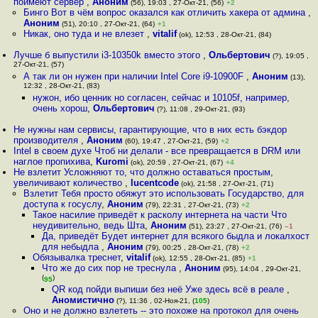
поимеют сервер
,
Аноним
(56), 19:03 , 27-Окт-21, (56)
+2
Бинго Вот в чём вопрос оказался как отличить хакера от админа
,
Аноним
(51), 20:10 , 27-Окт-21, (64)
+1
Никак, оно туда и не влезет
,
vitalif
(ok), 12:53 , 28-Окт-21, (84)
Лучше б выпустили i3-10350k вместо этого
,
Ольбертович
(?), 19:05 ,
27-Окт-21, (57)
А так ли он нужен при наличии Intel Core i9-10900F
,
Аноним
(13),
12:32 , 28-Окт-21, (83)
нужон, ибо ценник но согласен, сейчас и 10105f, например,
очень хорош
,
Ольбертович
(?), 11:08 , 29-Окт-21, (93)
Не нужны нам сервисы, гарантирующие, что в них есть бэкдор
производителя
,
Аноним
(60), 19:47 , 27-Окт-21, (59)
+2
Intel в своем духе Чтоб ни делали - все превращается в DRM или
наглое пропихива
,
Kuromi
(ok), 20:59 , 27-Окт-21, (67)
+4
Не взлетит Усложняют то, что должно оставаться простым,
увеличивают количество
,
lucentcode
(ok), 21:58 , 27-Окт-21, (71)
Взлетит Тебя просто обяжут это использовать Государство, для
доступа к госуслу
,
Аноним
(79), 22:31 , 27-Окт-21, (73)
+2
Такое насилие приведёт к расколу интернета на части Что
неудивительно, ведь Шта
,
Аноним
(51), 23:27 , 27-Окт-21, (76)
–1
Да, приведёт Будет интернет для всякого быдла и локалхост
для небыдла
,
Аноним
(79), 00:25 , 28-Окт-21, (78)
+2
Обязывалка треснет
,
vitalif
(ok), 12:55 , 28-Окт-21, (85)
+1
Что же до сих пор не треснула
,
Аноним
(95), 14:04 , 29-Окт-21,
(
)
95
QR код пойди выпиши без неё Уже здесь всё в реале
,
Аномистично
(?), 11:36 , 02-Ноя-21, (
105
)
Оно и не должно взлететь -- это похоже на протокол для очень