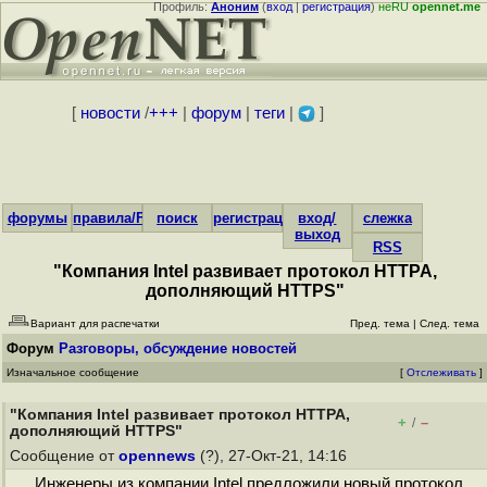
Профиль:
Аноним
(
вход
|
регистрация
)
неRU
opennet.me
[
новости
/
+++
|
форум
|
теги
|
]
форумы
правила/FAQ
поиск
регистрация
вход/
слежка
выход
RSS
"Компания Intel развивает протокол HTTPA,
дополняющий HTTPS"
Вариант для распечатки
Пред. тема
|
След. тема
Форум
Разговоры, обсуждение новостей
Изначальное сообщение
[
Отслеживать
]
"Компания Intel развивает протокол HTTPA,
+
–
/
дополняющий HTTPS"
Сообщение от
opennews
(?), 27-Окт-21, 14:16
Инженеры из компании Intel предложили новый протокол