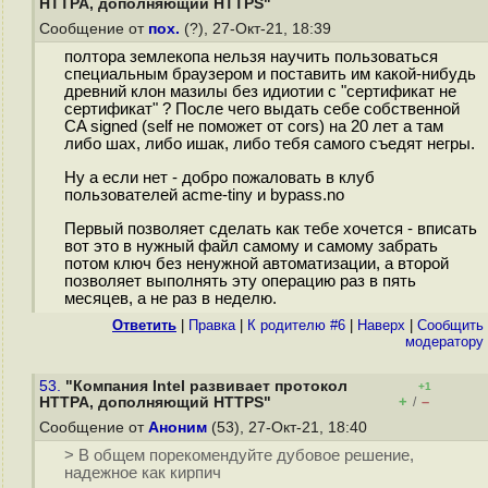
HTTPA, дополняющий HTTPS"
Сообщение от
пох.
(?), 27-Окт-21, 18:39
полтора землекопа нельзя научить пользоваться
специальным браузером и поставить им какой-нибудь
древний клон мазилы без идиотии с "сертификат не
сертификат" ? После чего выдать себе собственной
CA signed (self не поможет от cors) на 20 лет а там
либо шах, либо ишак, либо тебя самого съедят негры.
Ну а если нет - добро пожаловать в клуб
пользователей acme-tiny и bypass.no
Первый позволяет сделать как тебе хочется - вписать
вот это в нужный файл самому и самому забрать
потом ключ без ненужной автоматизации, а второй
позволяет выполнять эту операцию раз в пять
месяцев, а не раз в неделю.
Ответить
|
Правка
|
К родителю #6
|
Наверх
|
Cообщить
модератору
53.
"Компания Intel развивает протокол
+1
+
–
HTTPA, дополняющий HTTPS"
/
Сообщение от
Аноним
(53), 27-Окт-21, 18:40
> В общем порекомендуйте дубовое решение,
надежное как кирпич