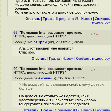
nginx'а. Вчера был год, как живёт на автомате.
Но дома сейчас самоподписной, к нему доверия
больше.
Хотя не исключаю, что и домой certbot прикручу.
Ответить
|
Правка
|
К родителю #6
|
Наверх
|
Cообщить
модератору
65.
"Компания Intel развивает протокол
+
–
/
HTTPA, дополняющий HTTPS"
Сообщение от
Урри
(ok), 27-Окт-21, 20:30
Ага. Этот вариант мне нравится.
Спасибо.
Ответить
|
Правка
|
Наверх
|
Cообщить модератору
90.
"Компания Intel развивает протокол
+
–
/
HTTPA, дополняющий HTTPS"
Сообщение от
Аноним
(-), 28-Окт-21, 23:29
> Но дома сейчас самоподписной, к нему доверия
больше.
На деле он на столько же надёжен, как и
удостоверенный, т.к. приватные ключи обоих
генерируются локально и не передаются.
Ответить
|
Правка
|
К родителю #35
|
Наверх
|
Cообщить