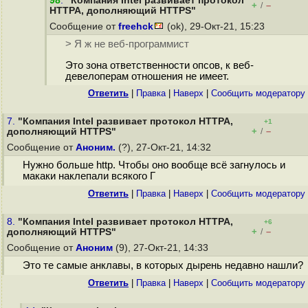
98
.
"Компания Intel развивает протокол
+
–
/
HTTPA, дополняющий HTTPS"
Сообщение от
freehck
(ok), 29-Окт-21, 15:23
> Я ж не веб-программист
Это зона ответственности опсов, к веб-
девелоперам отношения не имеет.
Ответить
|
Правка
|
Наверх
|
Cообщить модератору
7.
"Компания Intel развивает протокол HTTPA,
+1
+
–
дополняющий HTTPS"
/
Сообщение от
Аноним.
(?), 27-Окт-21, 14:32
Нужно больше http. Чтобы оно вообще всё загнулось и
макаки наклепали всякого Г
Ответить
|
Правка
|
Наверх
|
Cообщить модератору
8.
"Компания Intel развивает протокол HTTPA,
+6
+
–
дополняющий HTTPS"
/
Сообщение от
Аноним
(9), 27-Окт-21, 14:33
Это те самые анклавы, в которых дырень недавно нашли?
Ответить
|
Правка
|
Наверх
|
Cообщить модератору