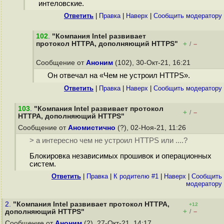
интеловские.
Ответить
|
Правка
|
Наверх
|
Cообщить модератору
102
.
"Компания Intel развивает
протокол HTTPA, дополняющий HTTPS"
+
–
/
Сообщение от
Аноним
(102), 30-Окт-21, 16:21
Он отвечал на «Чем не устроил HTTPS».
Ответить
|
Правка
|
Наверх
|
Cообщить модератору
103
.
"Компания Intel развивает протокол
+
–
/
HTTPA, дополняющий HTTPS"
Сообщение от
Аномистично
(?), 02-Ноя-21, 11:26
> а интересно чем не устроил HTTPS или ....?
Блокировка независимых прошивок и операционных
систем.
Ответить
|
Правка
|
К родителю #1
|
Наверх
|
Cообщить
модератору
2.
"Компания Intel развивает протокол HTTPA,
+12
+
–
дополняющий HTTPS"
/
Сообщение от
Аноним
(2), 27-Окт-21, 14:17