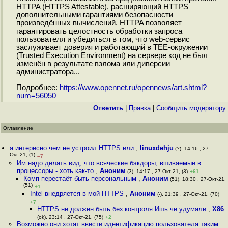
HTTPA (HTTPS Attestable), расширяющий HTTPS
дополнительными гарантиями безопасности
произведённых вычислений. HTTPA позволяет
гарантировать целостность обработки запроса
пользователя и убедиться в том, что web-сервис
заслуживает доверия и работающий в TEE-окружении
(Trusted Execution Environment) на сервере код не был
изменён в результате взлома или диверсии
администратора...
Подробнее:
https://www.opennet.ru/opennews/art.shtml?
num=56050
Ответить
|
Правка
|
Cообщить модератору
Оглавление
а интересно чем не устроил HTTPS или
,
linuxdehju
(?), 14:16 , 27-
Окт-21, (1)
–7
Им надо делать вид, что всяческие бэкдоры, вшиваемые в
процессоры - хоть как-то
,
Аноним
(3), 14:17 , 27-Окт-21, (3)
+61
Комп перестаёт быть персональным
,
Аноним
(51), 18:30 , 27-Окт-21,
(51)
+1
Intel внедряется в мой HTTPS
,
Аноним
(-), 21:39 , 27-Окт-21, (70)
+7
HTTPS не должен быть без контроля Ишь че удумали
,
X86
(ok), 23:14 , 27-Окт-21, (75)
+2
Возможно они хотят ввести идентификацию пользователя таким