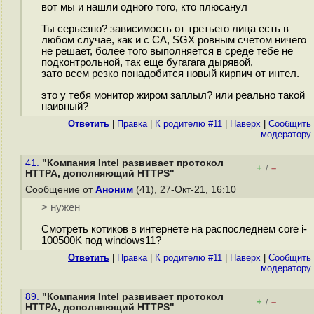
вот мы и нашли одного того, кто плюсанул
Ты серьезно? зависимость от третьего лица есть в
любом случае, как и с CA, SGX ровным счетом ничего
не решает, более того выполняется в среде тебе не
подконтрольной, так еще бугагага дырявой,
зато всем резко понадобится новый кирпич от интел.
это у тебя монитор жиром заплыл? или реально такой
наивный?
Ответить
|
Правка
|
К родителю #11
|
Наверх
|
Cообщить
модератору
41.
"Компания Intel развивает протокол
+
–
/
HTTPA, дополняющий HTTPS"
Сообщение от
Аноним
(41), 27-Окт-21, 16:10
> нужен
Смотреть котиков в интернете на распоследнем core i-
100500K под windows11?
Ответить
|
Правка
|
К родителю #11
|
Наверх
|
Cообщить
модератору
89.
"Компания Intel развивает протокол
+
–
/
HTTPA, дополняющий HTTPS"