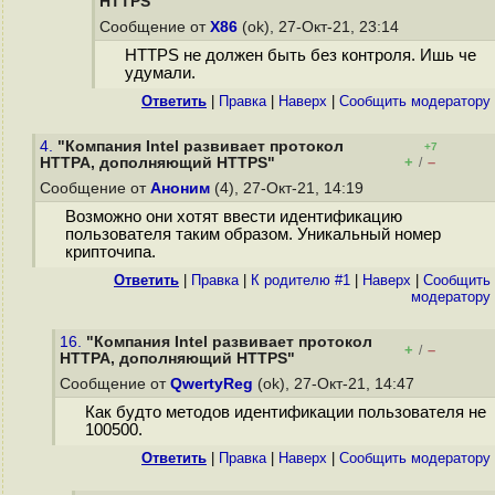
HTTPS"
Сообщение от
X86
(ok), 27-Окт-21, 23:14
HTTPS не должен быть без контроля. Ишь че
удумали.
Ответить
|
Правка
|
Наверх
|
Cообщить модератору
4.
"Компания Intel развивает протокол
+7
+
–
HTTPA, дополняющий HTTPS"
/
Сообщение от
Аноним
(4), 27-Окт-21, 14:19
Возможно они хотят ввести идентификацию
пользователя таким образом. Уникальный номер
крипточипа.
Ответить
|
Правка
|
К родителю #1
|
Наверх
|
Cообщить
модератору
16.
"Компания Intel развивает протокол
+
–
/
HTTPA, дополняющий HTTPS"
Сообщение от
QwertyReg
(ok), 27-Окт-21, 14:47
Как будто методов идентификации пользователя не
100500.
Ответить
|
Правка
|
Наверх
|
Cообщить модератору