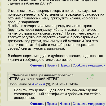
сделал и забыл на 20 лет?
У меня есть хелловорлд, которым по rest пользуются
полтора землекопа. С тотальным переходом браузеров на
http мне пришлось к нему прикрутить ключи, ибо cors и
вообще задолбали.
Чтобы не заморачиваться я прикрутил летсэнкрипт
(вручную, через виртуалку, ибо ..л я давать рут аксес
чьим-то скриптам на свой сервер). Но этот летсэнкрипт
требует регулярного апдейта ключей, с регулярным же
доступом под рутом, причем ручной механизм "вот это
впиши вот в такой файл и мы заберем его через ваш
сервер" они из тулсета выпилили).
В общем порекомендуйте дубовое решение, надежное как
кирпич и требующее столько же мозгов.
Ответить
|
Правка
|
Наверх
|
Cообщить модератору
9.
"Компания Intel развивает протокол
+5
+
–
HTTPA, дополняющий HTTPS"
/
Сообщение от
Аноним
(9), 27-Окт-21, 14:34
Если ты это делаешь для себя, то можешь сделать
самоподписанный сертификат и добавить его себе в
доверенные.
Ответить
|
Правка
|
Наверх
|
Cообщить модератору