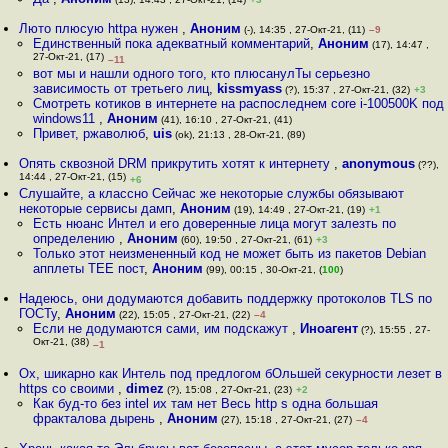
Люто плюсую httpa нужен
,
Аноним
(-), 14:35 , 27-Окт-21, (11)
–9
Единственный пока адекватный комментарий
,
Аноним
(17), 14:47 ,
27-Окт-21, (17)
–11
вот мы и нашли одного того, кто плюсанулТы серьезно
зависимость от третьего лиц
,
kissmyass
(?), 15:37 , 27-Окт-21, (32)
+3
Смотреть котиков в интернете на распоследнем core i-100500K под
windows11
,
Аноним
(41), 16:10 , 27-Окт-21, (41)
Привет, ржаволюб
,
uis
(ok), 21:13 , 28-Окт-21, (89)
Опять сквозной DRM прикрутить хотят к интернету
,
anonymous
(??),
14:44 , 27-Окт-21, (15)
+6
Слушайте, а классно Сейчас же некоторые службы обязывают
некоторые сервисы дамп
,
Аноним
(19), 14:49 , 27-Окт-21, (19)
+1
Есть нюанс Интел и его доверенные лица могут залезть по
определению
,
Аноним
(60), 19:50 , 27-Окт-21, (61)
+3
Только этот неизмененный код не может быть из пакетов Debian
апплеты TEE пост
,
Аноним
(99), 00:15 , 30-Окт-21, (
100
)
Надеюсь, они додумаются добавить поддержку протоколов TLS по
ГОСТу
,
Аноним
(22), 15:05 , 27-Окт-21, (22)
–4
Если не додумаются сами, им подскажут
,
Иноагент
(?), 15:55 , 27-
Окт-21, (38)
–1
Ох, шикарно как Интель под предлогом бОльшей секурности лезет в
https со своими
,
dimez
(?), 15:08 , 27-Окт-21, (23)
+2
Как буд-то без intel их там нет Весь http s одна большая
фракталова дырень
,
Аноним
(27), 15:18 , 27-Окт-21, (27)
–4