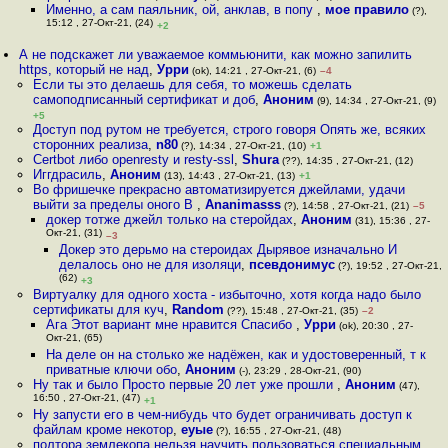
Именно, а сам паяльник, ой, анклав, в попу
,
мое правило
(?),
15:12 , 27-Окт-21, (24)
+2
А не подскажет ли уважаемое коммьюнити, как можно запилить
https, который не над
,
Урри
(ok), 14:21 , 27-Окт-21, (6)
–4
Если ты это делаешь для себя, то можешь сделать
самоподписанный сертификат и доб
,
Аноним
(9), 14:34 , 27-Окт-21, (9)
+5
Доступ под рутом не требуется, строго говоря Опять же, всяких
сторонних реализа
,
n80
(?), 14:34 , 27-Окт-21, (10)
+1
Certbot либо openresty и resty-ssl
,
Shura
(??), 14:35 , 27-Окт-21, (12)
Иггдрасиль
,
Аноним
(13), 14:43 , 27-Окт-21, (13)
+1
Во фришечке прекрасно автоматизируется джейлами, удачи
выйти за пределы оного В
,
Ananimasss
(?), 14:58 , 27-Окт-21, (21)
–5
докер тотже джейл только на стеройдах
,
Аноним
(31), 15:36 , 27-
Окт-21, (31)
–3
Докер это дерьмо на стероидах Дырявое изначально И
делалось оно не для изоляци
,
псевдонимус
(?), 19:52 , 27-Окт-21,
(62)
+3
Виртуалку для одного хоста - избыточно, хотя когда надо было
сертификаты для куч
,
Random
(??), 15:48 , 27-Окт-21, (35)
–2
Ага Этот вариант мне нравится Спасибо
,
Урри
(ok), 20:30 , 27-
Окт-21, (65)
На деле он на столько же надёжен, как и удостоверенный, т к
приватные ключи обо
,
Аноним
(-), 23:29 , 28-Окт-21, (90)
Ну так и было Просто первые 20 лет уже прошли
,
Аноним
(47),
16:50 , 27-Окт-21, (47)
+1
Ну запусти его в чем-нибудь что будет ограничивать доступ к
файлам кроме некотор
,
еуые
(?), 16:55 , 27-Окт-21, (48)
полтора землекопа нельзя научить пользоваться специальным