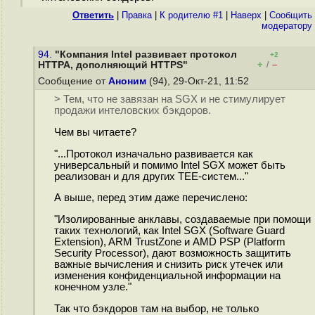
Ответить
|
Правка
|
К родителю #1
|
Наверх
|
Cообщить
модератору
94.
"Компания Intel развивает протокол
+2
+
–
HTTPA, дополняющий HTTPS"
/
Сообщение от
Аноним
(94), 29-Окт-21, 11:52
> Тем, что не завязан на SGX и не стимулирует
продажи интеловских бэкдоров.
Чем вы читаете?
"...Протокол изначально развивается как
универсальный и помимо Intel SGX может быть
реализован и для других TEE-систем..."
А выше, перед этим даже перечислено:
"Изолированные анклавы, создаваемые при помощи
таких технологий, как Intel SGX (Software Guard
Extension), ARM TrustZone и AMD PSP (Platform
Security Processor), дают возможность защитить
важные вычисления и снизить риск утечек или
изменения конфиденциальной информации на
конечном узле."
Так что бэкдоров там на выбор, не только