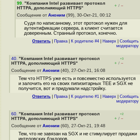
99
.
"Компания Intel развивает протокол
+
–
/
HTTPA, дополняющий HTTPS"
Сообщение от
Аноним
(99), 30-Окт-21, 00:12
Судя по написанному, этот протокол нужен для
аутентификации сервера, а клиент считается
доверенным. Странный протокол, конечно.
Ответить
|
Правка
|
К родителю #4
|
Наверх
|
Cообщить
модератору
40.
"Компания Intel развивает протокол
+3
+
–
HTTPA, дополняющий HTTPS"
/
Сообщение от
Аноним
(40), 27-Окт-21, 16:08
Тем что HTTPS уже есть и повсеместно используется
и залочить его на своих пипизитарных TEE и SGX не
получится, вот и придумали надстройку.
Ответить
|
Правка
|
К родителю #1
|
Наверх
|
Cообщить
модератору
60.
"Компания Intel развивает протокол
+2
+
–
HTTPA, дополняющий HTTPS"
/
Сообщение от
Аноним
(60), 27-Окт-21, 19:48
Тем, что не завязан на SGX и не стимулирует продажи
интеловских бэкдоров.