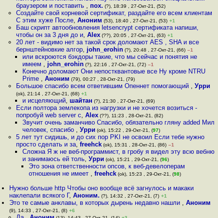
браузером и поставить
,
пох.
(?), 18:39 , 27-Окт-21, (52)
Создайте свой корневой сертификат, раздайте его всем клиентам
С этим хуже После
,
Аноним
(53), 18:40 , 27-Окт-21, (53)
+1
Баш скрипт автообновления letsencrypt сертификата напиши,
чтобы он за 3 дня до и
,
Alex
(??), 20:05 , 27-Окт-21, (63)
+1
20 лет - видимо нет за такой срок доломают AES , SHA и все
бернштейновкие алгор
,
john_erohin
(?), 20:48 , 27-Окт-21, (66)
–1
или вскроются бэкдоры такие, что мы сейчас и понятия не
имеем
,
john_erohin
(?), 22:16 , 27-Окт-21, (72)
–1
Конечно доломают Они непостквантовые все Ну кроме NTRU
Prime
,
Аноним
(79), 00:27 , 28-Окт-21, (79)
Большое спасибо всем ответившим Опеннет помогающий
,
Урри
(ok), 21:14 , 27-Окт-21, (68)
+1
и исцеляющий
,
шайтан
(?), 21:30 , 27-Окт-21, (69)
Если полтора землекопа из нагрузки и не хочется возиться -
попробуй web server c
,
Alex
(??), 11:23 , 28-Окт-21, (82)
Звучит очень заманчиво Спасибо, обязательно гляну added Мил
человек, спасибо
,
Урри
(ok), 15:22 , 29-Окт-21, (
97
)
5 лет тут сидишь, и до сих пор PKI не освоил Если тебе нужно
просто сделать и за
,
freehck
(ok), 15:31 , 28-Окт-21, (86)
–1
Сложна Я ж не веб-программист, в гробу я видел эту всю вебню
и занимаюсь ей толь
,
Урри
(ok), 15:21 , 29-Окт-21, (
96
)
Это зона ответственности опсов, к веб-девелоперам
отношения не имеет
,
freehck
(ok), 15:23 , 29-Окт-21, (
98
)
Нужно больше http Чтобы оно вообще всё загнулось и макаки
наклепали всякого Г
,
Аноним.
(?), 14:32 , 27-Окт-21, (7)
+1
Это те самые анклавы, в которых дырень недавно нашли
,
Аноним
(9), 14:33 , 27-Окт-21, (8)
+6
Да
,
Аноним
(13), 14:43 , 27-Окт-21, (14)
+3