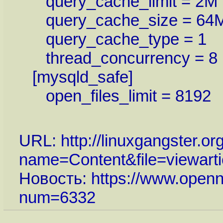
query_cache_limit = 2M
query_cache_size = 64
query_cache_type = 1
thread_concurrency = 8
[mysqld_safe]
open_files_limit = 8192
URL:
http://linuxgangster.o
name=Content&file=viewarti
Новость:
https://www.openn
num=6332