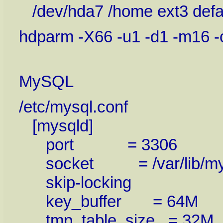
/dev/hda7 /home ext3 defau
hdparm -X66 -u1 -d1 -m16 -
MySQL
/etc/mysql.conf
[mysqld]
port = 3306
socket = /var/lib/mysq
skip-locking
key_buffer = 64M
tmp_table_size = 32M