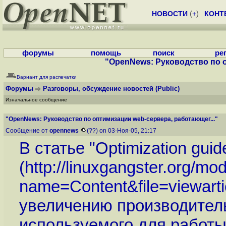
НОВОСТИ
(
+
)
КОНТ
форумы
помощь
поиск
ре
"OpenNews: Руководство по о
Вариант для распечатки
Форумы
Разговоры, обсуждение новостей
(Public)
Изначальное сообщение
"OpenNews: Руководство по оптимизации web-сервера, работающег..."
Сообщение от
opennews
(??) on 03-Ноя-05, 21:17
В статье "Optimization guide
(
http://linuxgangster.org/mo
name=Content&file=viewarti
увеличению производитель
используемого для работы