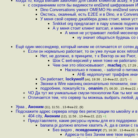
Когда то, когда Билайн заблочил для своих клиентов аську, я уз
с сохранением хотя бы видимости end2end шифрования И
Dino Conversations умеют OMEMO Но end2end server 
Окстись, окаянный, есть E2EE и в Dino, и в Conversa
У меня свой сервер джаббера дома стоит, меня ус
Snikket org предлагает в пару кликов поднят
А у меня стоит клиент ватсап, и меня тоже 
А меня не устраивает любой месенге
ну значит общаться будешь со 
Ещё один мессенджер, который ничем не отличается от сотен 
Если он нормально работает, то он уже лучше всех retrosh
Нет, не должно, в принципе, т к Вектор он же Риот
Шок С веб-версией у меня тоже не работало 
Чем они это обосновывают
,
macfaq
(?), 17:29 
Насколько я помню, - заботой о питом
АНБ недополучит траффик иначе
Он работает
,
lockywolf
(ok), 19:36 , 13-Фев-22, (117)
–1
Звонки в Wire наконец окончательно починили, они
подробнее, пожалуйста
,
onanim
(?), 06:30 , 15-Фев-22, 
ЧО Да тут же уникальные смузи-технологии Как ты мог н
Отличается тем, что сервер ты можешь выбрать любой, 
Ураа
,
Аноним
(11), 11:51 , 13-Фев-22, (9)
Подскажите адрес сервера xmpp без регистрации по ымэйлу и в
404 city
,
Аноним
(12), 11:56 , 13-Фев-22, (12)
+1
Представляете, какие ресурсы нужны для его поддержки П
banana pi должно вполне хватить А, да в связи с га
Без видео
,
псевдонимус
(?), 16:30 , 13-Фев-22, (
Адреса-то Без Зачем мне твое видео 