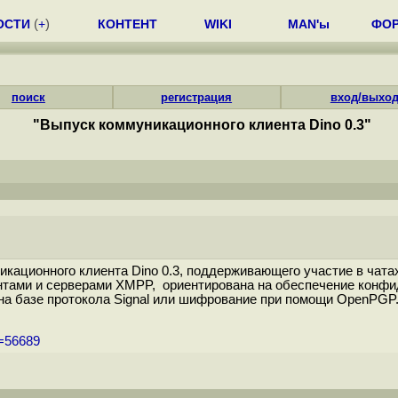
ОСТИ
(
+
)
КОНТЕНТ
WIKI
MAN'ы
ФО
поиск
регистрация
вход/выхо
"Выпуск коммуникационного клиента Dino 0.3"
икационного клиента Dino 0.3, поддерживающего участие в чат
тами и серверами XMPP, ориентирована на обеспечение конфи
азе протокола Signal или шифрование при помощи OpenPGP. Ко
m=56689