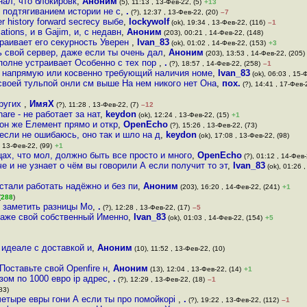
нал, что блокировк
,
Аноним
(5), 11:13 , 13-Фев-22, (5)
+13
 подтягиванием истории не с
,
.
(?), 12:37 , 13-Фев-22, (20)
–7
history forward secrecy выбе
,
lockywolf
(ok), 19:34 , 13-Фев-22, (116)
–1
tions, и в Gajim, и, с недавн
,
Аноним
(203), 00:21 , 14-Фев-22, (148)
траивает его секурность Уверен
,
Ivan_83
(ok), 01:02 , 14-Фев-22, (153)
+3
ь свой сервер, даже если ты очень дал
,
Аноним
(203), 13:53 , 14-Фев-22, (205)
вполне устраивает Особенно с тех пор
,
.
(?), 18:57 , 14-Фев-22, (258)
–1
р напрямую или косвенно требующий наличия номе
,
Ivan_83
(ok), 06:03 , 15-
своей тульпой онли см выше На нем никого нет Она
,
пох.
(?), 14:41 , 17-Фев-2
других
,
ИмяХ
(?), 11:28 , 13-Фев-22, (7)
–12
are - не работает за нат
,
keydon
(ok), 12:24 , 13-Фев-22, (15)
+1
, он же Елемент прямо и откр
,
OpenEcho
(?), 15:26 , 13-Фев-22, (73)
если не ошибаюсь, оно так и шло на д
,
keydon
(ok), 17:08 , 13-Фев-22, (98)
, 13-Фев-22, (99)
+1
цах, что мол, должно быть все просто и много
,
OpenEcho
(?), 01:12 , 14-Фев-
 и не узнает о чём вы говорили А если получит то эт
,
Ivan_83
(ok), 01:26 
 стали работать надёжно и без пи
,
Аноним
(203), 16:20 , 14-Фев-22, (241)
+1
(
288
)
е заметить разницы Мо
,
.
(?), 12:28 , 13-Фев-22, (17)
–5
даже свой собственный Именно
,
Ivan_83
(ok), 01:03 , 14-Фев-22, (154)
+5
 идеале с доставкой и
,
Аноним
(10), 11:52 , 13-Фев-22, (10)
оставьте свой Openfire н
,
Аноним
(13), 12:04 , 13-Фев-22, (14)
+1
зом по 1000 евро ip адрес
,
.
(?), 12:29 , 13-Фев-22, (18)
–1
83)
четыре евры гони А если ты про помойкоpi
,
.
(?), 19:22 , 13-Фев-22, (112)
–1