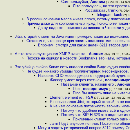
Сам пользуйся
,
Аноним
(-), 23:35 , 14-Фе
Я то пользуюсь, но это просто 
Российский
,
trunk
(?), 06:4
Telegram
,
kusb
(?), 
В россии основная масса живёт плохо, потому повторени
Причем даже для корпоративных нужд Психология такая -
Да ну надо же - психология виновата Что если у дя
Jitsi, старый клиент на Java имел примерно такие же возможно
Скажи мне, что проще пригласить пользователя по ссылке
Впрочем, смотря для каких целей 8211 второе для
А это точно функционал ХМРР-клиента
,
Аноним
(34), 13:35 , 13-Фе
Похоже на ошибку в новости Bookmarks это чаты, которы
Это убийца скайпа Какие есть аналоги скайпа Виде аудио сооб
Не будет никакого убийцы проплиетарных мессенджеров, 
Назовите СПО мессенджеры с поддержкой аудио-в
Жаббер умеет через костыли
,
псевдонимус
Название клиента, назови его
,
Анони
Пси
,
псевдонимус
(?), 15:50 , 13-
Dino Вы новость явно не читал
Element element io
,
FSA
(??), 15:19 , 13-Фев-22, (6
Я пользовался Jitsi, который старый, а не вэ
А на чем основана потребность звонить име
Потому что удобнее иметь всё в одн
Потому что SIP H 323 это поделие из
Приличный клиент только один 8
Jami Под Линуксом не плох Постоянно обно
Могу я задать риторический вопрос 8212 почему С