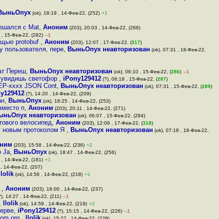
ВыньОпух
(ok), 18:19 , 14-Фев-22, (252)
+1
мешался с Mat
,
Аноним
(203), 20:03 , 14-Фев-22, (268)
 , 15-Фев-22, (282)
–1
ощью protobuf
,
Аноним
(203), 12:07 , 17-Фев-22, (
317
)
у пользователя, пере
,
ВыньОпух неавторизован
(ok), 07:31 , 18-Фев-22,
рат Переш
,
ВыньОпух неавторизован
(ok), 06:10 , 15-Фев-22, (
286
)
–1
ь, увидишь светофор
,
iPony129412
(?), 06:18 , 15-Фев-22, (
287
)
XEP-xxxx JSON Cont
,
ВыньОпух неавторизован
(ok), 07:31 , 15-Фев-22, (
289
)
ny129412
(?), 14:20 , 14-Фев-22, (209)
ан
,
ВыньОпух
(ok), 18:25 , 14-Фев-22, (253)
вместо п
,
Аноним
(203), 20:11 , 14-Фев-22, (271)
ыньОпух неавторизован
(ok), 06:07 , 15-Фев-22, (284)
отового велосипед
,
Аноним
(203), 12:09 , 17-Фев-22, (
318
)
т новым протоколом Я
,
ВыньОпух неавторизован
(ok), 07:18 , 18-Фев-22,
ним
(203), 15:58 , 14-Фев-22, (236)
+2
 Ja
,
ВыньОпух
(ok), 18:47 , 14-Фев-22, (256)
 , 14-Фев-22, (181)
+1
 , 14-Фев-22, (207)
llolik
(ok), 14:56 , 14-Фев-22, (218)
+1
0
,
Аноним
(203), 16:00 , 14-Фев-22, (237)
), 14:27 , 14-Фев-22, (211)
–1
,
llolik
(ok), 14:59 , 14-Фев-22, (219)
+2
серве
,
iPony129412
(?), 15:15 , 14-Фев-22, (226)
–1
dom org
,
llolik
(ok), 15:27 , 14-Фев-22, (229)