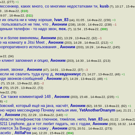
в-22, (277)
+1
мессенжер, каких много, со многими недостатками ти
,
kusb
(?), 10:17 , 15-Фе
3 , 16-Фев-22, (
310
)
09:07 , 16-Фев-22, (
311
)
е их опыта ни к чему хороше
,
Ivan_83
(ok), 01:05 , 14-Фев-22, (156)
+3
 пользоваться не тем, что
,
Аноним
(238), 16:00 , 14-Фев-22, (238)
–1
деньки телефон - то надо звон
,
пох.
(?), 11:54 , 15-Фев-22, (
300
)
сти и более вменяемы
,
Аноним
(32), 13:29 , 13-Фев-22, (32)
–1
 на комнату в Jitsi Meet
,
Аноним
(203), 14:28 , 14-Фев-22, (212)
+2
 корпоративного использования
,
Аноним
(203), 16:29 , 14-Фев-22, (245)
в-22, (34)
е клиент запомнил и опцио
,
Аноним
(203), 14:30 , 14-Фев-22, (213)
щения, звонки
,
Аноним
(47), 14:01 , 13-Фев-22, (37)
–3
если не свалить туда кучу д
,
псевдонимус
(?), 14:27 , 13-Фев-22, (46)
+1
иде звонков-сообщений
,
Аноним
(47), 14:29 , 13-Фев-22, (48)
+1
(?), 15:16 , 13-Фев-22, (62)
–2
м
(70), 15:25 , 13-Фев-22, (72)
Фев-22, (76)
и См также комментарий 148
,
Аноним
(203), 15:46 , 14-Фев-22, (235)
+1
6)
+2
бовский, который ещё на java, насчёт
,
Аноним
(92), 16:50 , 13-Фев-22, (92)
+1
нно через мессенджер Почему нельзя име
,
YetAnotherOnanym
(ok), 21:21 ,
ом
,
Аноним
(70), 22:29 , 13-Фев-22, (140)
+2
 области телефонистов глючное, тяжёлое, непо
,
Ivan_83
(ok), 01:22 , 14-Фев-2
211 Linphone, да и тот любит падать, но с годам
,
Аноним
(203), 16:32 , 14-
вляется За Винду не скажу
,
Аноним
(273), 20:51 , 14-Фев-22, (273)
пасибо
,
AtillaFox
(ok), 12:20 , 15-Фев-22, (
304
)