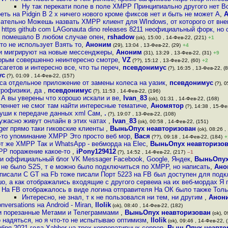
Ну так перекати поле в поле XMPP Принципиально другого нет Вс
еть на Pidgin В 2 x ничего нового кроме фиксов нет и быть не может А
,
ательно Можешь назвать XMPP клиент для WIndows, от которого от вне
https github com LAGonauta dino releases 8211 неофициальный форк, но
не помешало В любом случае опен
,
rshadow
(ok), 15:00 , 14-Фев-22, (221)
+1
то не использует Взять то
,
Аноним
(29), 13:04 , 13-Фев-22, (29)
+4
ни мигрируют на новые мессенджеры
,
Аноним
(31), 13:29 , 13-Фев-22, (31)
+9
орым совершенно неинтересно смотре
,
VZ
(??), 15:12 , 13-Фев-22, (60)
+2
сагетов и интересно все, что ты переч
,
псевдонимус
(?), 16:35 , 13-Фев-22, (8
ус
(?), 01:09 , 14-Фев-22, (157)
рса отдельное приложение от замены колеса на уазик
,
псевдонимус
(?), 0
трофизики, да
,
псевдонимус
(?), 11:53 , 14-Фев-22, (196)
 А вы уверены что хорошо искали и ве
,
Ivan_83
(ok), 01:31 , 14-Фев-22, (168)
пеннет не смог там найти интересные тематиче
,
Аномятор
(?), 14:38 , 15-Фе
 уши к передаче данных xml Сам
,
.
(?), 19:07 , 13-Фев-22, (108)
ужасно живут онлайн в этих чатах
,
Ivan_83
(ok), 00:58 , 14-Фев-22, (151)
ger прямо таки гиковские клиенты
,
ВыньОпух неавторизован
(ok), 08:26 ,
-то упоминание XMPP Это просто веб мор
,
Вася
(??), 09:18 , 14-Фев-22, (184)
+
от же XMPP Так и WhatsApp - вебморда на Elec
,
ВыньОпух неавторизо
PP поражение какое-то
,
iPony129412
(?), 14:52 , 14-Фев-22, (217)
–1
 и оффициальный блог VK Messager Facebook, Google, Яндек
,
ВыньОпу
 не было S2S, т е можно было подключиться по XMPP, но написать
,
Ано
писали С GT на Fb тоже писали Порт 5223 на FB был доступен для подк
о, а как отображались входящие с другого сервеиа на их веб-мордах Я
На FB отображалось в виде логина отправителя На ОК было также Тол
Интересно, не знал, т к не пользовался ни тем, ни другим
,
Анон
versations на Android - Miran
,
llolik
(ok), 08:40 , 14-Фев-22, (182)
у и порезанные Метами и Телеграммами
,
ВыньОпух неавторизован
(ok), 0
 надяться, но я что-то не испытываю оптимизм
,
llolik
(ok), 09:46 , 14-Фев-22, 
ября 2021 года Xabber на трех корпоративных сервер
,
ВыньОпух неавто