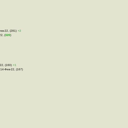
Фев-22, (281)
+2
2, (
320
)
22, (160)
+1
, 14-Фев-22, (167)