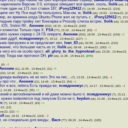
 нарелизили Версию 3 0, которую обещают всё время, сколь
,
llolik
(ok), 1
отчик один на 171 пол ставки 187
,
iPony129412
(?), 14:49 , 14-Фев-22, (216)
нципе нет Ну Пси ещё Не пользуюсь Мак-ом, м
,
llolik
(ok), 15:03 , 14-Фев-22, (2
ер, во времена когда Ubuntu Phone жил не путать с
,
iPony129412
(?), 15:
следние пару-тройку лет Консерва и Prosody слегка встрях
,
llolik
(ok), 15:20
 iOS, Siskin IM
,
Аноним
(203), 16:15 , 14-Фев-22, (240)
и клиентах Только гора X
,
FSA
(??), 15:16 , 13-Фев-22, (63)
–3
trix нужен сервер с 24 ГБ операти
,
Аноним
(203), 18:56 , 13-Фев-22, (104)
+2
ками ддр4
,
псевдонимус
(?), 20:12 , 13-Фев-22, (127)
+1
ьма прегружен и не предлагает нич
,
Ivan_83
(ok), 00:59 , 14-Фев-22, (152)
имание, что большая часть из эт
,
llolik
(ok), 08:49 , 14-Фев-22, (183)
+2
 чего его не особо прост
,
all_glory_to_the_hypnotoad
(ok), 23:28 , 13-Фев-22,
еру Тогда как протокол DH
,
ptr
(ok), 11:38 , 15-Фев-22, (
295
)
 (4)
–2
Аноним
(11), 11:55 , 13-Фев-22, (11)
+5
(24), 12:40 , 13-Фев-22, (24)
+4
роида выбирать не из чего Это на пис
,
.
(?), 13:33 , 13-Фев-22, (33)
–4
ы про что
,
Аноним
(11), 14:46 , 13-Фев-22, (54)
+2
от и все, rебята Есть правда ве
,
псевдонимус
(?), 14:17 , 13-Фев-22, (42)
–4
), 14:49 , 13-Фев-22, (55)
+3
жений и автообновлений и ей даже можно было п
,
псевдонимус
(?), 15:12 ,
 нужен появляется под линухом Если не п
,
keydon
(ok), 21:49 , 13-Фев-22, (13
ус
(?), 14:18 , 13-Фев-22, (43)
+1
-22, (13)
ев-22, (22)
+3
olf
(ok), 19:32 , 13-Фев-22, (115)
–3
т, но специально для винды
,
Вася
(??), 09:20 , 14-Фев-22, (185)