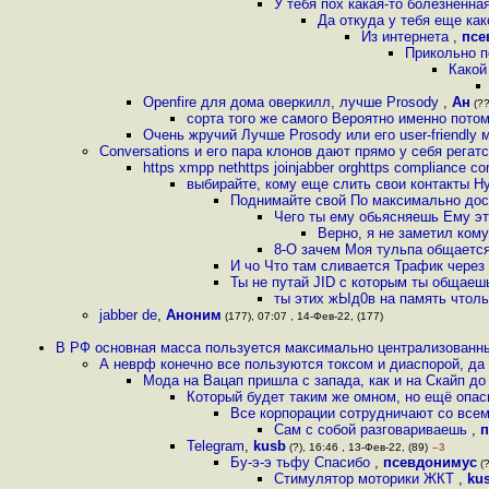
У тебя пох какая-то болезненна
Да откуда у тебя еще ка
Из интернета
,
псе
Прикольно 
Какой
Openfire для дома оверкилл, лучше Prosody
,
Ан
(??
сорта того же самого Вероятно именно пото
Очень жручий Лучше Prosody или его user-friendly
Conversations и его пара клонов дают прямо у себя регат
https xmpp nethttps joinjabber orghttps compliance 
выбирайте, кому еще слить свои контакты Н
Поднимайте свой По максимально досту
Чего ты ему обьясняешь Ему эт
Верно, я не заметил ком
8-O зачем Моя тульпа общается
И чо Что там сливается Трафик через 
Ты не путай JID с которым ты общаеш
ты этих жЫд0в на память чтоль
jabber de
,
Аноним
(177), 07:07 , 14-Фев-22, (177)
В РФ основная масса пользуется максимально централизованн
А неврф конечно все пользуются токсом и диаспорой, д
Мода на Вацап пришла с запада, как и на Скайп до
Который будет таким же омном, но ещё опасн
Все корпорации сотрудничают со все
Сам с собой разговариваешь
,
п
Telegram
,
kusb
(?), 16:46 , 13-Фев-22, (89)
–3
Бу-э-э тьфу Спасибо
,
псевдонимус
(?
Стимулятор моторики ЖКТ
,
ku