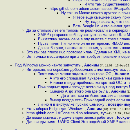
И что там существенного
https github com adium adium issues 9Разраб
Ну так на Маках ничего другого в при
Я тебе ещё смешнее скажу прим
Ну, надо сказать, что по
Есть Beagle IM и его аналог для
Да за столько лет его толком не реализовали в серверах 
XMPP прекрасно себя чувствует на малинке Для Ma
Выблятину засунь себе в опу вместе с тремя плаш
Пусть пилят Лично мне он не интересен, ИМХО вес
Да как-бы уже, насколько я понял, у всех есть пон
Это как раз плохо ибо протокол хлам Сделан на XML из-за
Вот только мессанджер при этом требует привязки к серв
Под Windows можно как-то запустить
,
Аноним
(4), 11:08 , 13-Фев-22,
Интересно, вы серьёзно добровольно этим пользуетесь
,
Тоже самое можно задать и про твою ОС
,
Аноним
А кто его спрашивал Кукарекалкам кроме вед
Я имею в виду проблемы конкретной ОС, а т
Прикладные проги прежде всего пишут под вантуз В
Смешно А до этого она где была
,
Аноним
(11
До этого там не было магазина прило
Выбор всегда есть Прикладной софт если он
Лично я в виртуалке пускаю Семёрку
,
псевдоним
Есть сборка Pidgin для Windows
,
Аноним
(13), 12:00 , 13-Фев
https github com LAGonauta dino releases
,
syt
(ok), 12:39 , 13-Ф
Да выше ссылка , и даже видео звонки работают
,
lockyw
Для винды пилят UWPX-Client Это подобный XMPP клиен