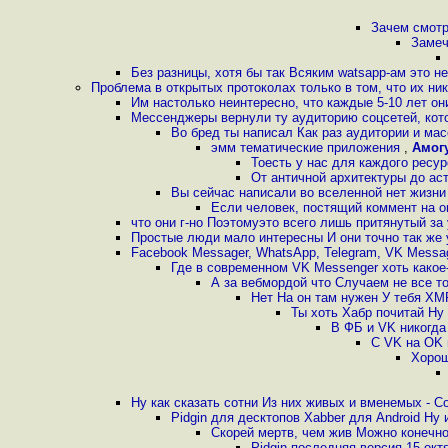
Зачем смотр
Замеч
Без разницы, хотя бы так Всяким watsapp-ам это 
Проблема в открытых протоколах только в том, что их ник
Им настолько неинтересно, что каждые 5-10 лет о
Мессенджеры вернули ту аудиторию соцсетей, кот
Во бред ты написал Как раз аудитории и мас
эмм тематические приложения
,
Амог
Тоесть у нас для каждого ресу
От античной архитектуры до ас
Вы сейчас написали во вселенной нет жизни
Если человек, постящий коммент на о
что они г-но Поэтомуэто всего лишь притянутый за
Простые люди мало интересны И они точно так же 
Facebook Messager, WhatsApp, Telegram, VK Messa
Где в современном VK Messenger хоть какое
А за вебмордой что Случаем не все т
Нет На он там нужен У тебя XM
Ты хоть Хабр почитай Ну
В ФБ и VK никогда
C VK на OK 
Хорош
Ну как сказать сотни Из них живых и вменемых - Con
Pidgin для десктопов Xabber для Android Н
Скорей мертв, чем жив Можно конечно
Pidgin последняя версия 15 окт