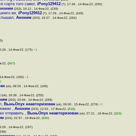
ё сорта того самог
,
iPony129412
(?), 17:38 , 14-Фев-22, (250)
Аноним
(203), 16:12 , 14-Фев-22, (239)
шнего ви
,
iPony129412
(?), 17:29 , 14-Фев-22, (248)
 слышал
,
Аноним
(203), 19:37 , 14-Фев-22, (264)
5)
5:28 , 14-Фев-22, (175)
+1
в-22, (
307
)
 14-Фев-22, (180)
–1
1
ван
(ok), 09:26 , 14-Фев-22, (186)
х
(ok), 18:38 , 14-Фев-22, (255)
ним
(203), 20:06 , 14-Фев-22, (269)
л
,
ВыньОпух неавторизован
(ok), 06:00 , 15-Фев-22, (279)
+1
 помню
,
Аноним
(203), 12:03 , 17-Фев-22, (
316
)
ько отправить
,
ВыньОпух неавторизован
(ok), 07:21 , 18-Фев-22, (
323
)
им
(203), 02:57 , 19-Фев-22, (
326
)
9:28 , 14-Фев-22, (187)
(188)
ризован