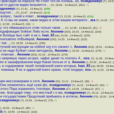
я фиксация на порнухе Не стоит что-ли Хочешь, но
,
псевдонимус
(?), 19:5
кое-то другое видео возьмется
,
.
(?), 19:04 , 14-Фев-22, (261)
–1
вдонимус
(?), 21:41 , 15-Фев-22, (
309
)
пошутил
,
.
(?), 12:47 , 16-Фев-22, (
313
)
 вопрос, такой и ответ
,
псевдонимус
(?), 22:30 , 16-Фев-22, (
314
)
А то мы не знаем, какие видео в этом вашем интернете
,
ага
(?), 14:42 , 17-
), 12:36 , 13-Фев-22, (19)
+2
му что обмазываться этим только такие
,
.
(?), 12:39 , 13-Фев-22, (21)
–2
 модификация Snikket Либо если
,
Аноним
(203), 16:24 , 14-Фев-22, (243)
ся Вообще был сайт и не о
,
Ivan_83
(ok), 01:04 , 14-Фев-22, (155)
conversations imВыбирай
,
Аноним
(203), 14:25 , 14-Фев-22, (210)
у оок
,
.
(?), 18:59 , 14-Фев-22, (259)
пной инструкции на snikket org это сможет с
,
Аноним
(203), 19:51 , 14-Фев-
о не надо Бубнит свою методичку
,
Аноним
(-), 23:34 , 14-Фев-22, (276)
+1
у отвечаю
,
Аноним
(203), 01:24 , 15-Фев-22, (278)
 напрямую через астрал, нафиг денег-то платить А
,
пох.
(?), 11:48 , 15-Фев-
tor в зашифрованном виде Какая польза от в
,
Аноним
(-), 23:33 , 14-Фев-22, 
ь и содержимое твоей телефонной книги которые
,
Ivan_83
(ok), 06:05 , 15-Фев
 помнишь Я их в адресной книге храню, чтоб зондерк
,
пох.
(?), 11:52 , 15-Фев
ыми мессенжерами и сетя
,
Аноним
(30), 13:12 , 13-Фев-22, (30)
–1
а Они опомоились ещё хуже фэ
,
псевдонимус
(?), 14:22 , 13-Фев-22, (44)
+1
 этого Пора ограничить тлетворн
,
Аноним
(47), 14:28 , 13-Фев-22, (47)
–1
ее, благодаря тому, что местный г-н ма
,
псевдонимус
(?), 15:14 , 13-Фев-22,
ми государствами Продолжай прибывать в иллюзи
,
Аноним
(70), 15:24 , 13-
севдонимус
(?), 15:46 , 13-Фев-22, (75)
+1
), 16:54 , 13-Фев-22, (95)
+1
sb
(?), 18:56 , 13-Фев-22, (103)