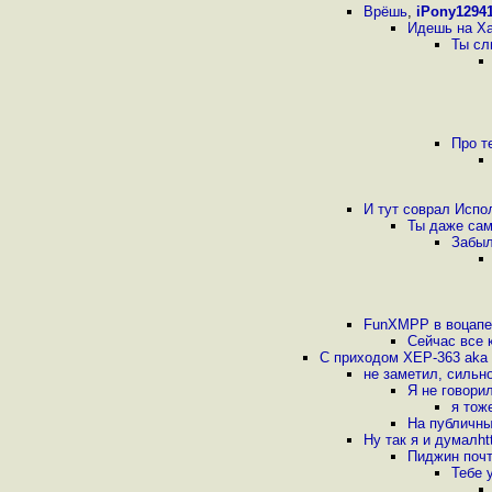
Врёшь
,
iPony1294
Идешь на Ха
Ты сл
Про т
И тут соврал Испо
Ты даже сам
Забыл
FunXMPP в воцапе 
Сейчас все 
С приходом XEP-363 aka 
не заметил, сильно
Я не говори
я тож
На публичны
Ну так я и думалht
Пиджин почт
Тебе 