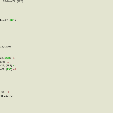
1 , 13-Фев-22, (123)
Фев-22, (
321
)
22, (266)
22, (
298
)
–1
(275)
–1
-22, (283)
+1
-22, (
299
)
–1
 (61)
–1
Фев-22, (70)