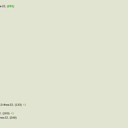
в-22, (
291
)
 13-Фев-22, (133)
+1
2, (163)
+1
Фев-22, (246)