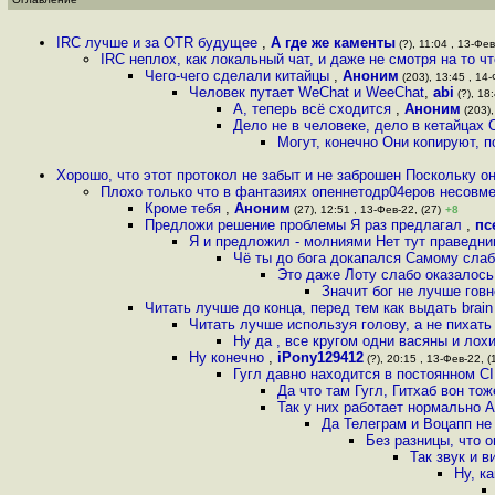
IRC лучше и за OTR будущее
,
А где же каменты
(?), 11:04 , 13-Фев
IRC неплох, как локальный чат, и даже не смотря на то ч
Чего-чего сделали китайцы
,
Аноним
(203), 13:45 , 14-
Человек путает WeChat и WeeChat
,
abi
(?), 18
А, теперь всё сходится
,
Аноним
(203),
Дело не в человеке, дело в кетайцах 
Могут, конечно Они копируют, п
Хорошо, что этот протокол не забыт и не заброшен Поскольку о
Плохо только что в фантазиях опеннетодр04eров несовмес
Кроме тебя
,
Аноним
(27), 12:51 , 13-Фев-22, (27)
+8
Предложи решение проблемы Я раз предлагал
,
пс
Я и предложил - молниями Нет тут праведн
Чё ты до бога докапался Самому слаб
Это даже Лоту слабо оказалось
Значит бог не лучше гов
Читать лучше до конца, перед тем как выдать brain 
Читать лучше используя голову, а не пихать
Ну да , все кругом одни васяны и лохи
Ну конечно
,
iPony129412
(?), 20:15 , 13-Фев-22, (
Гугл давно находится в постоянном C
Да что там Гугл, Гитхаб вон тоже
Так у них работает нормально 
Да Телеграм и Воцапп не
Без разницы, что о
Так звук и 
Ну, к