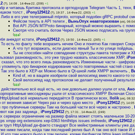
12
(?), 14:08 , 14-Фев-22, (208)
+1
бр и читаешь Критика протокола и оргподходов Telegram Часть 1, техн
,
ишком толст
,
iPony129412
(?), 19:37 , 14-Фев-22, (263)
+1
Либо в его уме телеграмный mtproto, который подобен gRPC protobuf с
Фейсом ткнуть в API телеги
,
ВыньОпух неавторизован
(ok), 06:04
Bot API JSON MTProto бинарный, который можно выразить с пом
Смотря что считать ботом Через JSON можно подписать на групп
(
)
324
ебя анекдот кстати
,
iPony129412
(?), 19:50 , 14-Фев-22, (265)
+1
То есть по факту тебе возразить нечем Оно и понятно Как говорил Сок
А что тут возражать, если диагноз явный Ты и по улице пойдёш
Ты не способен найти совпадение структуры пакета телеграм и 
льзовал разновидность, это уже трудно назвать классическим XMP
,
iPo
 сказал, что это всего лишь разновидность Измененные части - шифров
 упомянуть про бинарное кодирование часто повторяемых частей станз 
Так это было в XEP-ах Можно было в Qt-шной либе XMPP включить
,
В
Kind of, но в вацапе изобрели свой велосипед вместо какого-то г
Свой велосипед над протоколом не делает полученный результа
(
)
322
действительно всё ещё есть, но они довольно далеко ушли от кла
,
Ано
корпоративные месседжеры ушли от классического XMPP Включая Cisco
HttpUpload всё нормально передаётся В практически всех
,
llolik
(ok), 08:32
 от везения зависит Через раз и через одно место
,
iPony129412
(?), 14:05
л про публичные серверы Там на большей части всё через ж настроено
,
евот как раз задница
,
iPony129412
(?), 17:31 , 14-Фев-22, (249)
х серверах ограничение на размер файла может стоять маленькое 10-2
tps xmpp org extensions xep-0363 htmlhttps issues imfreedo
,
iPony129412
(?
и труп HttpUpload де-факто стандарт Все мейнстримные клиенты уже да
уже ниже писали, когда там последний релиз был А так оно всё такое И 
И что там нового было в том релизе, кроме багфиксов https keep imfree