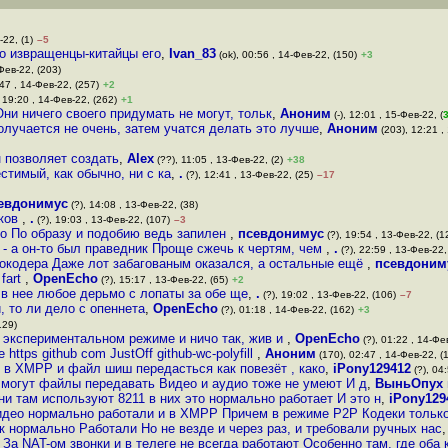
-22, (1)
–5
то извращенцы-китайцы его
,
Ivan_83
(ok), 00:56 , 14-Фев-22, (150)
+3
Фев-22, (203)
:47 , 14-Фев-22, (257)
+2
 19:20 , 14-Фев-22, (262)
+1
Они ничего своего придумать не могут, тольк
,
Аноним
(-), 12:01 , 15-Фев-22, (
олучается не очень, затем учатся делать это лучше
,
Аноним
(203), 12:21 ,
н позволяет создать
,
Alex
(??), 11:05 , 13-Фев-22, (2)
+38
тимый, как обычно, ни с ка
,
.
(?), 12:41 , 13-Фев-22, (25)
–17
евдонимус
(?), 14:08 , 13-Фев-22, (38)
иков
,
.
(?), 19:03 , 13-Фев-22, (107)
–3
о По образу и подобию ведь запилен
,
псевдонимус
(?), 19:54 , 13-Фев-22, (1
 - а он-то был праведник Проще сжечь к чертям, чем
,
.
(?), 22:59 , 13-Фев-22,
нокодера Даже лот забагованым оказался, а остальные ещё
,
псевдоним
fart
,
OpenEcho
(?), 15:17 , 13-Фев-22, (65)
+2
 в нее любое дерьмо с лопаты за обе ще
,
.
(?), 19:02 , 13-Фев-22, (106)
–7
, то ли дело с опеннета
,
OpenEcho
(?), 01:18 , 14-Фев-22, (162)
+3
129)
I экспериментальном режиме и ничо так, жив и
,
OpenEcho
(?), 01:22 , 14-Фе
 https github com JustOff github-wc-polyfill
,
Аноним
(170), 02:47 , 14-Фев-22, (
А в XMPP и файл шиш передасться как повезёт , како
,
iPony129412
(?), 04
 могут файлы передавать Видео и аудио тоже не умеют И д
,
ВыньОпух 
ни там используют 8211 в них это нормально работает И это н
,
iPony129
видео нормально работали и в XMPP Причем в режиме P2P Кодеки тольк
ак нормально Работали Но не везде и через раз, и требовали ручных нас
За NAT-ом звонки и в телеге не всегда работают Особенно там, где оба 