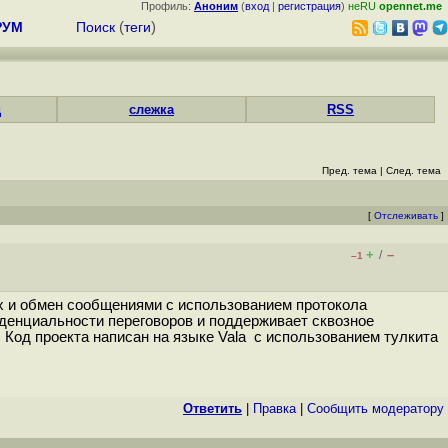
Профиль:
Аноним
(
вход
|
регистрация
)
неRU
opennet.me
РУМ
Поиск
(
теги
)
д
слежка
RSS
Пред. тема
|
След. тема
[
Отслеживать
]
+
–
/
–1
ах и обмен сообщениями с использованием протокола
денциальности переговоров и поддерживает сквозное
д проекта написан на языке Vala с использованием тулкита
Ответить
|
Правка
|
Cообщить модератору