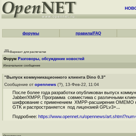
НОВ
форумы
правила/FAQ
Вариант для распечатки
Форум
Разговоры, обсуждение новостей
Изначальное сообщение
"Выпуск коммуникационного клиента Dino 0.3"
Сообщение от
opennews
(?), 13-Фев-22, 11:04
После более года разработки опубликован выпуск коммун
Jabber/XMPP. Программа совместима с различными клиен
шифрование с применением XMPP-расширения OMEMO на б
GTK и распространяется под лицензией GPLv3+...
Подробнее:
https://www.opennet.ru/opennews/art.shtml?nu
Оглавление