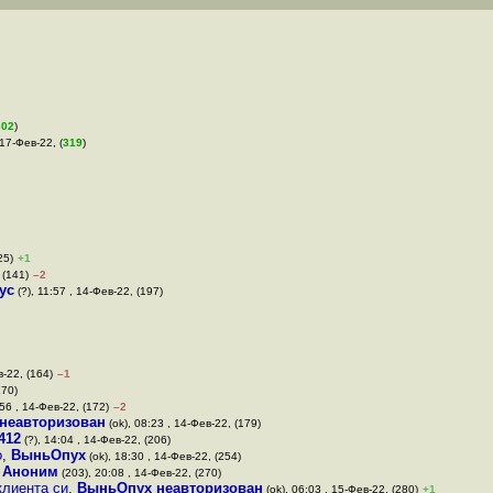
302
)
 17-Фев-22, (
319
)
25)
+1
 (141)
–2
ус
(?), 11:57 , 14-Фев-22, (197)
в-22, (164)
–1
170)
:56 , 14-Фев-22, (172)
–2
неавторизован
(ok), 08:23 , 14-Фев-22, (179)
412
(?), 14:04 , 14-Фев-22, (206)
о
,
ВыньОпух
(ok), 18:30 , 14-Фев-22, (254)
,
Аноним
(203), 20:08 , 14-Фев-22, (270)
клиента си
,
ВыньОпух неавторизован
(ok), 06:03 , 15-Фев-22, (280)
+1