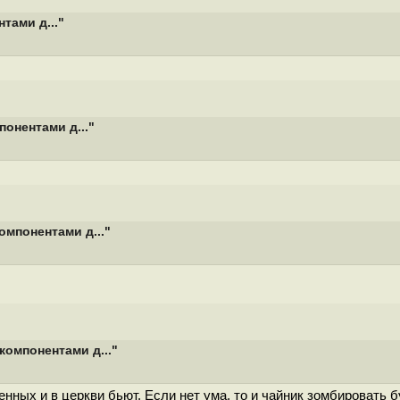
тами д..."
понентами д..."
омпонентами д..."
компонентами д..."
ных и в церкви бьют. Если нет ума, то и чайник зомбировать б