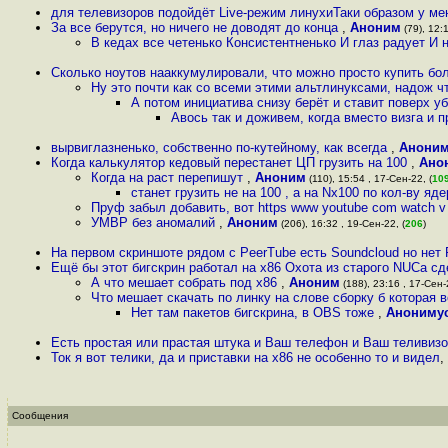
для телевизоров подойдёт Live-режим линухиТаки образом у ме
За все берутся, но ничего не доводят до конца
,
Аноним
(79), 12:1
В кедах все четенько Консистентненько И глаз радует И н
Сколько ноутов нааккумулировали, что можно просто купить бо
Ну это почти как со всеми этими альтлинуксами, надож ч
А потом инициатива снизу берёт и ставит поверх у
Авось так и доживем, когда вместо визга и
вырвиглазненько, собственно по-кутейному, как всегда
,
Анони
Когда калькулятор кедовый перестанет ЦП грузить на 100
,
Ано
Когда на раст перепишут
,
Аноним
(110), 15:54 , 17-Сен-22, (
10
станет грузить не на 100 , а на Nx100 по кол-ву яд
Пруф забыл добавить, вот https www youtube com watch 
УМВР без аномалий
,
Аноним
(206), 16:32 , 19-Сен-22, (
206
)
На первом скриншоте рядом с PeerTube есть Soundcloud но нет
Ещё бы этот бигскрин работал на x86 Охота из старого NUCа сд
А что мешает собрать под х86
,
Аноним
(188), 23:16 , 17-Сен-
Что мешает скачать по линку на слове сборку б которая 
Нет там пакетов бигскрина, в OBS тоже
,
Анониму
Есть простая или прастая штука и Ваш телефон и Ваш теливиз
Ток я вот телики, да и приставки на х86 не особенно то и видел
,
Сообщения