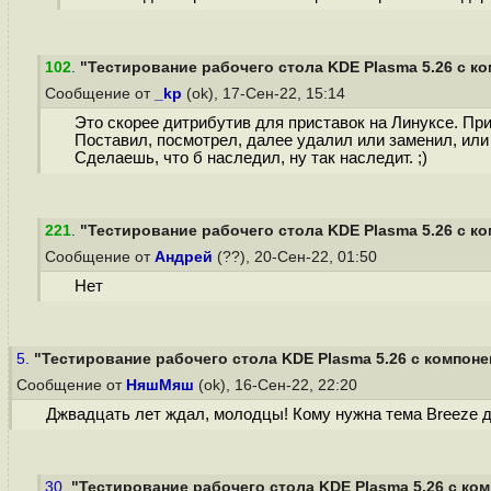
102
.
"Тестирование рабочего стола KDE Plasma 5.26 с ко
Сообщение от
_kp
(ok), 17-Сен-22, 15:14
Это скорее дитрибутив для приставок на Линуксе. Пр
Поставил, посмотрел, далее удалил или заменил, или
Сделаешь, что б наследил, ну так наследит. ;)
221
.
"Тестирование рабочего стола KDE Plasma 5.26 с ко
Сообщение от
Андрей
(??), 20-Сен-22, 01:50
Нет
5.
"Тестирование рабочего стола KDE Plasma 5.26 с компонен
Сообщение от
НяшМяш
(ok), 16-Сен-22, 22:20
Джвадцать лет ждал, молодцы! Кому нужна тема Breeze 
30.
"Тестирование рабочего стола KDE Plasma 5.26 с ком