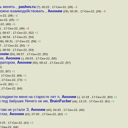
ть менять
,
pashev.ru
(?), 00:22 , 17-Сен-22, (28)
–2
и можно взаимодействовать
,
Аноним
(29), 00:30 , 17-Сен-22, (29)
–5
н-22, (38)
–2
ен-22, (45)
+5
-22, (46)
+6
1 , 17-Сен-22, (49)
–8
-), 08:47 , 17-Сен-22, (52)
+1
-), 08:54 , 17-Сен-22, (54)
58), 09:31 , 17-Сен-22, (58)
+1
7 , 17-Сен-22, (50)
–5
-), 08:50 , 17-Сен-22, (53)
оним
(50), 08:57 , 17-Сен-22, (55)
ом
,
Аноним
(-), 09:03 , 17-Сен-22, (56)
ератором
,
Аноним
(50), 09:12 , 17-Сен-22, (57)
5)
-22, (67)
+1
 , 17-Сен-22, (68)
+1
 , 17-Сен-22, (73)
+1
ен-22, (81)
+1
 , 17-Сен-22, (84)
сподвигли меня на старосте лет п
,
Аноним
(-), 12:18 , 17-Сен-22, (83)
+1
 под бабушек Ничего не им
,
BrainFucker
(ok), 13:15 , 17-Сен-22, (91)
+1
 там не устали Э
,
Аноним
(40), 04:45 , 17-Сен-22, (40)
глаз
,
Аноним
(42), 07:00 , 17-Сен-22, (42)
+2
6:25 , 17-Сен-22, (41)
+2
7-Сен-22, (44)