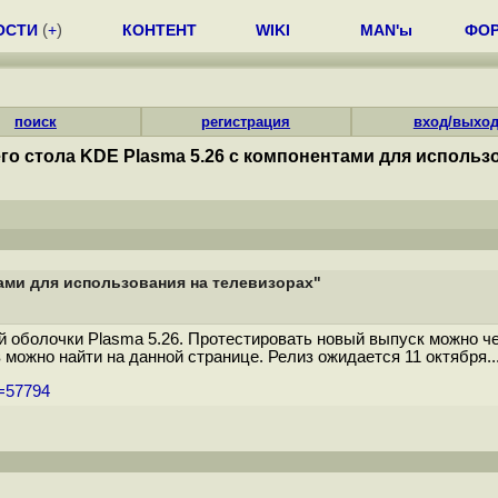
ОСТИ
(
+
)
КОНТЕНТ
WIKI
MAN'ы
ФО
поиск
регистрация
вход/выхо
го стола KDE Plasma 5.26 с компонентами для использ
тами для использования на телевизорах"
 оболочки Plasma 5.26. Протестировать новый выпуск можно че
 можно найти на данной странице. Релиз ожидается 11 октября..
m=57794