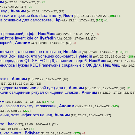
им
(-), 22:08 , 16-Сен-22, (3)
+5
7 , 17-Сен-22, (47)
+29
аляву
,
Аноним
(-), 12:09 , 17-Сен-22, (77)
нных и в церкви бьют Если нет у
,
Neon
(??), 15:34 , 18-Сен-22, (
195
)
+1
 в основном для самостояте
,
_kp
(ok), 15:14 , 17-Сен-22, (
102
)
+1
6 приложений, пфф
,
НяшМяш
(ok), 22:20 , 16-Сен-22, (5)
–6
 https invent kde or
,
ilyafedin
(ok), 00:36 , 17-Сен-22, (30)
 версий
,
Аноним
(47), 08:08 , 17-Сен-22, (48)
–3
ameworks, а они ещё не готовы по
,
НяшМяш
(ok), 22:48 , 17-Сен-22, (
185
)
+1
ился Вон, видно, что успешно собираетс
,
ilyafedin
(ok), 22:55 , 17-Сен-22, (
186
)
 -я передавал QT_SELECT qt6, а видимо надо б
,
НяшМяш
(ok), 23:51 , 17-Сен
оменялось Нужны KDE Frameworks собранные с Qt6 Для
,
НяшМяш
(ok), 14:2
ивают
,
Аноним
(10), 22:27 , 16-Сен-22, (10)
(12), 22:38 , 16-Сен-22, (12)
едерасты запилили свой гуец для п
,
Аноним
(70), 12:00 , 17-Сен-22, (70)
+2
рошли священный ритуал очищения шлакой
,
Аноним
(-), 12:10 , 17-Сен-22, (78
им
(147), 21:09 , 17-Сен-22, (
147
)
+2
будь заюзал почему не заюзали
,
Аноним
(147), 21:11 , 17-Сен-22, (
149
)
:43 , 20-Сен-22, (
222
)
ения, хотя нафиг это не над
,
Аноним
(17), 23:03 , 16-Сен-22, (17)
кто
,
beck
(??), 23:40 , 16-Сен-22, (24)
3:44 , 16-Сен-22, (25)
+2
л, кто пилит
,
Bdfybec
(?), 21:58 , 17-Сен-22, (
175
)
–1