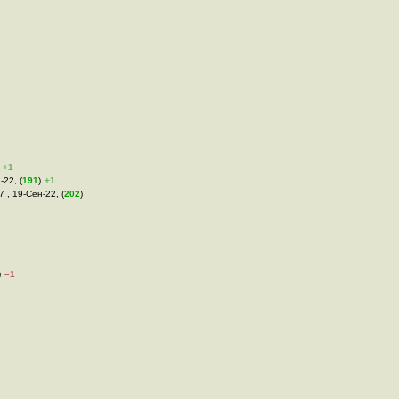
+1
-22, (
191
)
+1
7 , 19-Сен-22, (
202
)
)
–1