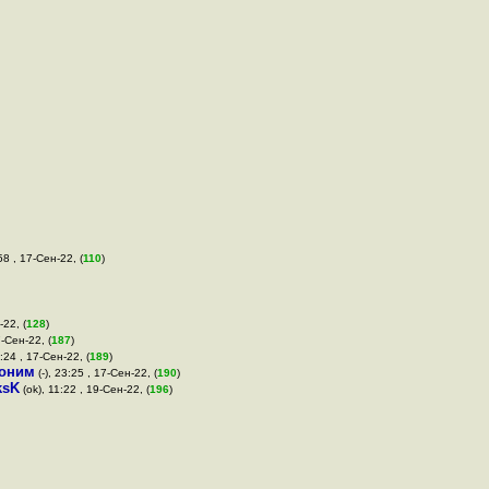
58 , 17-Сен-22, (
110
)
-22, (
128
)
7-Сен-22, (
187
)
3:24 , 17-Сен-22, (
189
)
оним
(-), 23:25 , 17-Сен-22, (
190
)
ksK
(ok), 11:22 , 19-Сен-22, (
196
)