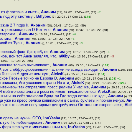
 из флатпака и иметь
,
Аноним
(42), 07:02 , 17-Сен-22, (43)
+7
ть под эту систему
,
Bdfybec
(?), 22:04 , 17-Сен-22, (
178
)
кие 2 7 https k
,
Аноним
(58), 09:43 , 17-Сен-22, (59)
ить рекомендовал D Вот мне
,
Аноним
(60), 10:32 , 17-Сен-22, (60)
татарские
,
Аноним
(-), 10:38 , 17-Сен-22, (61)
+6
тостана
,
Аноним
(70), 12:03 , 17-Сен-22, (72)
+1
чкой из Тувы
,
Аноним
(-), 13:01 , 17-Сен-22, (89)
+3
нтересный факт Дистрибути
,
Аноним
(92), 13:17 , 17-Сен-22, (92)
+3
ное, вон тот Анон заявлял, что
,
n00by
(ok), 13:26 , 17-Сен-22, (93)
–5
 13:42 , 17-Сен-22, (95)
е вообще только выпиливают
,
Аноним
(60), 15:50 , 17-Сен-22, (
107
)
А вот с обфусцированными частями не всегда выходит
,
Аноним
(110), 15:
 Russian А другие чем хуж
,
AleksK
(ok), 15:26 , 17-Сен-22, (
104
)
ское Первые точно не Европа D
,
Аноним
(60), 15:52 , 17-Сен-22, (
108
)
+1
 описаны, без указания страны Но эти
,
AleksK
(ok), 20:21 , 17-Сен-22, (
126
)
нтейнеры так отправляли пресс релизы У нас же
,
Аноним
(-), 20:29 , 17-Сен
 И мейнтенеры альта и росы не имеют никакого отнош
,
AleksK
(ok), 23:09 , 1
шники на сайт заливали Вряд-ли Где тогда остальные кде
,
Аноним
(-), 2
 уже из пресс релиза копипасиям в сайты, буклеты и прочие ненуж
,
Ан
о что это самые популярные дистрибутивы Остальные скорее всего
,
Ale
ки сразу не нужны ОСО
,
InuYasha
(??), 10:57 , 17-Сен-22, (63)
 к гую Но небезнадежен
,
Аноним
(70), 12:06 , 17-Сен-22, (74)
ть форк smplayer с минимальными мо
,
InuYasha
(??), 12:47 , 17-Сен-22, (86)