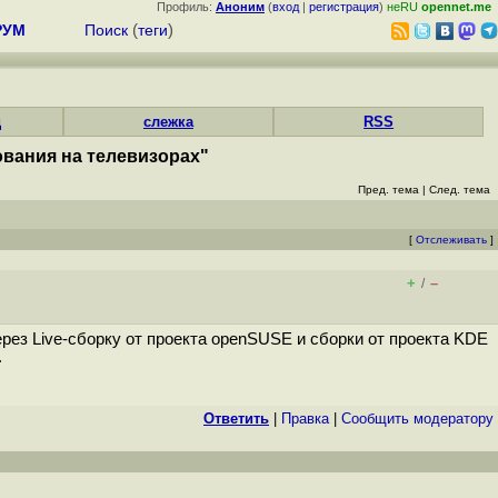
Профиль:
Аноним
(
вход
|
регистрация
)
неRU
opennet.me
РУМ
Поиск
(
теги
)
д
слежка
RSS
ования на телевизорах"
Пред. тема
|
След. тема
[
Отслеживать
]
+
–
/
рез Live-сборку от проекта openSUSE и сборки от проекта KDE
.
Ответить
|
Правка
|
Cообщить модератору