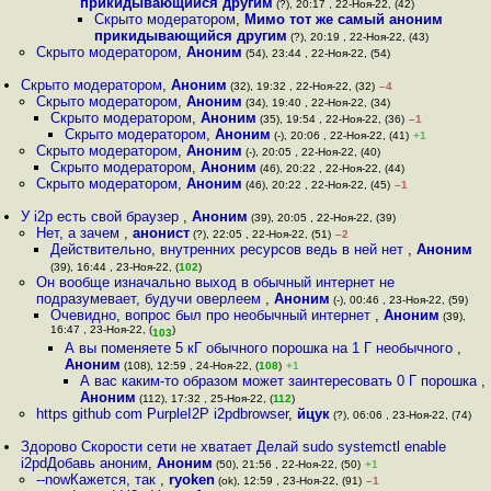
прикидывающийся другим
(?), 20:17 , 22-Ноя-22, (42)
Скрыто модератором
,
Мимо тот же самый аноним
прикидывающийся другим
(?), 20:19 , 22-Ноя-22, (43)
Скрыто модератором
,
Аноним
(54), 23:44 , 22-Ноя-22, (54)
Скрыто модератором
,
Аноним
(32), 19:32 , 22-Ноя-22, (32)
–4
Скрыто модератором
,
Аноним
(34), 19:40 , 22-Ноя-22, (34)
Скрыто модератором
,
Аноним
(35), 19:54 , 22-Ноя-22, (36)
–1
Скрыто модератором
,
Аноним
(-), 20:06 , 22-Ноя-22, (41)
+1
Скрыто модератором
,
Аноним
(-), 20:05 , 22-Ноя-22, (40)
Скрыто модератором
,
Аноним
(46), 20:22 , 22-Ноя-22, (44)
Скрыто модератором
,
Аноним
(46), 20:22 , 22-Ноя-22, (45)
–1
У i2p есть свой браузер
,
Аноним
(39), 20:05 , 22-Ноя-22, (39)
Нет, а зачем
,
анонист
(?), 22:05 , 22-Ноя-22, (51)
–2
Действительно, внутренних ресурсов ведь в ней нет
,
Аноним
(39), 16:44 , 23-Ноя-22, (
102
)
Он вообще изначально выход в обычный интернет не
подразумевает, будучи оверлеем
,
Аноним
(-), 00:46 , 23-Ноя-22, (59)
Очевидно, вопрос был про необычный интернет
,
Аноним
(39),
16:47 , 23-Ноя-22, (
)
103
А вы поменяете 5 кГ обычного порошка на 1 Г необычного
,
Аноним
(108), 12:59 , 24-Ноя-22, (
108
)
+1
А вас каким-то образом может заинтересовать 0 Г порошка
,
Аноним
(112), 17:32 , 25-Ноя-22, (
112
)
https github com PurpleI2P i2pdbrowser
,
йцук
(?), 06:06 , 23-Ноя-22, (74)
Здорово Скорости сети не хватает Делай sudo systemctl enable
i2pdДобавь аноним
,
Аноним
(50), 21:56 , 22-Ноя-22, (50)
+1
--nowКажется, так
,
ryoken
(ok), 12:59 , 23-Ноя-22, (91)
–1