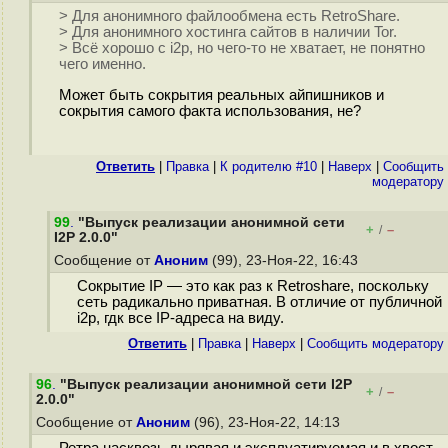
> Для анонимного файлообмена есть RetroShare.
> Для анонимного хостинга сайтов в наличии Tor.
> Всё хорошо с i2p, но чего-то не хватает, не понятно
чего именно.
Может быть сокрытия реальных айпишников и
сокрытия самого факта использования, не?
Ответить
|
Правка
|
К родителю #10
|
Наверх
|
Cообщить
модератору
99
.
"Выпуск реализации анонимной сети
+
–
/
I2P 2.0.0"
Сообщение от
Аноним
(99), 23-Ноя-22, 16:43
Сокрытие IP — это как раз к Retroshare, поскольку
сеть радикально приватная. В отличие от публичной
i2p, гдк все IP-адреса на виду.
Ответить
|
Правка
|
Наверх
|
Cообщить модератору
96
.
"Выпуск реализации анонимной сети I2P
+
–
/
2.0.0"
Сообщение от
Аноним
(96), 23-Ноя-22, 14:13