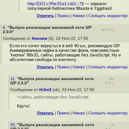
http://[321:c99a:91a1:cd2c::7]
/ — зеркало
популярной библиотеки flibusta в Yggdrasil.
Ответить
|
Правка
|
Наверх
|
Cообщить модератору
6.
"Выпуск реализации анонимной сети I2P
+
–
/
+9
2.0.0"
Сообщение от
Аноним
(6), 22-Ноя-22, 17:50
Если кто хочет вернуться в веб 90-ых, рекомендую I2P.
Анимированные гифки в качестве фона, повсеместные
"кнопки" 88x31, сайты, работающие без JavaScript. Ну и
абсолютная свобода по контенту.
Ответить
|
Правка
|
Наверх
|
Cообщить модератору
11.
"Выпуск реализации анонимной сети
+22
+
–
I2P 2.0.0"
/
Сообщение от
th3m3
(ok), 22-Ноя-22, 17:56
>сайты, работающие без JavaScript
Круть!
Ответить
|
Правка
|
Наверх
|
Cообщить модератору
55.
"Выпуск реализации анонимной сети
+6
+
–