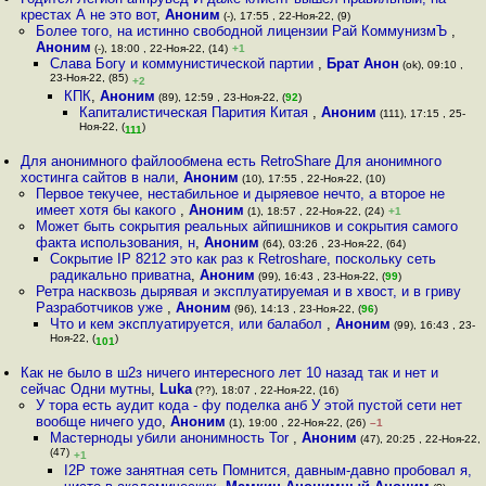
крестах А не это вот
,
Аноним
(-), 17:55 , 22-Ноя-22, (9)
Более того, на истинно свободной лицензии Рай КоммунизмЪ
,
Аноним
(-), 18:00 , 22-Ноя-22, (14)
+1
Слава Богу и коммунистической партии
,
Брат Анон
(ok), 09:10 ,
23-Ноя-22, (85)
+2
КПК
,
Аноним
(89), 12:59 , 23-Ноя-22, (
92
)
Капиталистическая Парития Китая
,
Аноним
(111), 17:15 , 25-
Ноя-22, (
)
111
Для анонимного файлообмена есть RetroShare Для анонимного
хостинга сайтов в нали
,
Аноним
(10), 17:55 , 22-Ноя-22, (10)
Первое текучее, нестабильное и дыряевое нечто, а второе не
имеет хотя бы какого
,
Аноним
(1), 18:57 , 22-Ноя-22, (24)
+1
Может быть сокрытия реальных айпишников и сокрытия самого
факта использования, н
,
Аноним
(64), 03:26 , 23-Ноя-22, (64)
Сокрытие IP 8212 это как раз к Retroshare, поскольку сеть
радикально приватна
,
Аноним
(99), 16:43 , 23-Ноя-22, (
99
)
Ретра насквозь дырявая и эксплуатируемая и в хвост, и в гриву
Разработчиков уже
,
Аноним
(96), 14:13 , 23-Ноя-22, (
96
)
Что и кем эксплуатируется, или балабол
,
Аноним
(99), 16:43 , 23-
Ноя-22, (
)
101
Как не было в ш2з ничего интересного лет 10 назад так и нет и
сейчас Одни мутны
,
Luka
(??), 18:07 , 22-Ноя-22, (16)
У тора есть аудит кода - фу поделка анб У этой пустой сети нет
вообще ничего удо
,
Аноним
(1), 19:00 , 22-Ноя-22, (26)
–1
Мастерноды убили анонимность Tor
,
Аноним
(47), 20:25 , 22-Ноя-22,
(47)
+1
I2P тоже занятная сеть Помнится, давным-давно пробовал я,