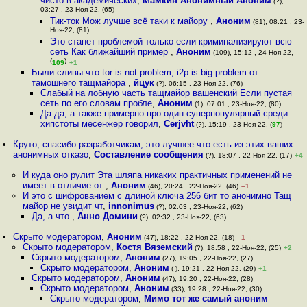
чисто в академических
,
Мамкин Анонимный Аноним
(?),
03:27 , 23-Ноя-22, (65)
Тик-ток Мож лучше всё таки к майору
,
Аноним
(81), 08:21 , 23-
Ноя-22, (81)
Это станет проблемой только если криминализируют всю
сеть Как ближайший пример
,
Аноним
(109), 15:12 , 24-Ноя-22,
(
)
109
+1
Были сливы что tor is not problem, i2p is big problem от
тамошнего тащмайора
,
йцук
(?), 06:15 , 23-Ноя-22, (76)
Слабый на лобную часть тащмайор вашенский Если пустая
сеть по его словам пробле
,
Аноним
(1), 07:01 , 23-Ноя-22, (80)
Да-да, а также примерно про один суперпопулярный среди
хипстоты месенжер говорил
,
Cerjvht
(?), 15:19 , 23-Ноя-22, (
97
)
Круто, спасибо разработчикам, это лучшее что есть из этих ваших
анонимных отказо
,
Составление сообщения
(?), 18:07 , 22-Ноя-22, (17)
+4
И куда оно рулит Эта шляпа никаких практичных применений не
имеет в отличие от
,
Аноним
(46), 20:24 , 22-Ноя-22, (46)
–1
И это с шифрованием с длиной ключа 256 бит то анонимно Тащ
майор не увидит чт
,
innonimus
(?), 02:03 , 23-Ноя-22, (62)
Да, а что
,
Анно Домини
(?), 02:32 , 23-Ноя-22, (63)
Скрыто модератором
,
Аноним
(47), 18:22 , 22-Ноя-22, (18)
–1
Скрыто модератором
,
Костя Вяземский
(?), 18:58 , 22-Ноя-22, (25)
+2
Скрыто модератором
,
Аноним
(27), 19:05 , 22-Ноя-22, (27)
Скрыто модератором
,
Аноним
(-), 19:21 , 22-Ноя-22, (29)
+1
Скрыто модератором
,
Аноним
(47), 19:20 , 22-Ноя-22, (28)
Скрыто модератором
,
Аноним
(33), 19:28 , 22-Ноя-22, (30)
Скрыто модератором
,
Мимо тот же самый аноним