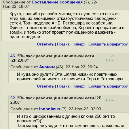
Сообщение от
Составление сообщения
(?), 22-
Ноя-22, 18:07
Круто, спасибо разработчикам, это лучшее что есть из
этих ваших анонимных отказоустойчивых свободных
сетей. Тор - поделие АНБ, Ретрошара неюзабельна,
Фринет только для файлообмена, Зеронет превратился в
зомби, и только этот проект полноценного даркнета -
рулит и педалит.
Ответить
|
Правка
|
Наверх
|
Cообщить модератору
46.
"Выпуск реализации анонимной сети
–1
+
–
I2P 2.0.0"
/
Сообщение от
Аноним
(46), 22-Ноя-22, 20:24
И куда оно рулит? Эта шляпа никаких практичных
применений не имеет в отличие от Тора и Ретрошары.
Ответить
|
Правка
|
Наверх
|
Cообщить модератору
62.
"Выпуск реализации анонимной сети I2P
+
–
/
2.0.0"
Сообщение от
innonimus
(?), 23-Ноя-22, 02:03
И это с шифрованием с длиной ключа 256 бит то
анонимно?)))
Тащ майор не увидит что ты там пишешь только если