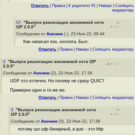
Ответить
|
Правка
|
К родителю #1
|
Наверх
|
Cообщить
модератору
57.
"Выпуск реализации анонимной сети
–1
+
–
I2P 2.0.0"
/
Сообщение от
Аноним
(-), 23-Ноя-22, 00:44
Как написал пох, коллега. Был.
Ответить
|
Правка
|
Наверх
|
Cообщить модератору
2.
"Выпуск реализации анонимной сети I2P
+
–
/
–9
2.0.0"
Сообщение от
Аноним
(2), 22-Ноя-22, 17:34
UDP это отлично. Но почему не сразу QUIC?
Примерно одно и то же же.
Ответить
|
Правка
|
Наверх
|
Cообщить модератору
3.
"Выпуск реализации анонимной сети
+3
+
–
I2P 2.0.0"
/
Сообщение от
Аноним
(3), 22-Ноя-22, 17:38
потому шо udp бинарный, а quic - это http