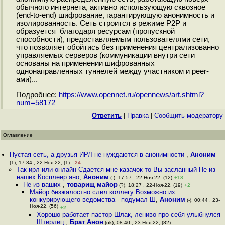
обычного интернета, активно использующую сквозное
(end-to-end) шифрование, гарантирующую анонимность и
изолированность. Сеть строится в режиме P2P и
образуется благодаря ресурсам (пропускной
способности), предоставляемым пользователями сети,
что позволяет обойтись без применения централизованно
управляемых серверов (коммуникации внутри сети
основаны на применении шифрованных
однонаправленных туннелей между участником и peer-
ами)...
Подробнее:
https://www.opennet.ru/opennews/art.shtml?
num=58172
Ответить
|
Правка
|
Cообщить модератору
Оглавление
Пустая сеть, а друзья ИРЛ не нуждаются в анонимности
,
Аноним
(1), 17:34 , 22-Ноя-22, (1)
–24
Так ирл или онлайн Сдается мне казачок то Вы засланный Не из
наших Косплеер ано
,
Аноним
(-), 17:57 , 22-Ноя-22, (12)
+18
Не из ваших
,
товарищ майор
(?), 18:27 , 22-Ноя-22, (19)
+2
Майор безжалостно слил коллегу Возможно из
конкурирующего ведомства - подумал Ш
,
Аноним
(-), 00:44 , 23-
Ноя-22, (56)
+2
Хорошо работает пастор Шлак, лениво про себя улыбнулся
Штирлиц
,
Брат Анон
(ok), 08:40 , 23-Ноя-22, (82)