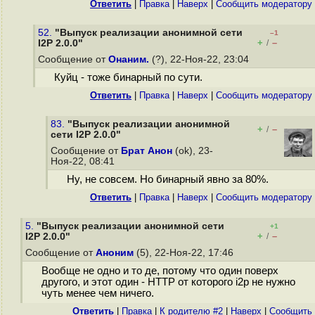
Ответить
|
Правка
|
Наверх
|
Cообщить модератору
52.
"Выпуск реализации анонимной сети
–1
+
–
I2P 2.0.0"
/
Сообщение от
Онаним.
(?), 22-Ноя-22, 23:04
Куйц - тоже бинарный по сути.
Ответить
|
Правка
|
Наверх
|
Cообщить модератору
83.
"Выпуск реализации анонимной
+
–
/
сети I2P 2.0.0"
Сообщение от
Брат Анон
(ok), 23-
Ноя-22, 08:41
Ну, не совсем. Но бинарный явно за 80%.
Ответить
|
Правка
|
Наверх
|
Cообщить модератору
5.
"Выпуск реализации анонимной сети
+1
+
–
I2P 2.0.0"
/
Сообщение от
Аноним
(5), 22-Ноя-22, 17:46
Вообще не одно и то де, потому что один поверх
другого, и этот один - HTTP от которого i2p не нужно
чуть менее чем ничего.
Ответить
|
Правка
|
К родителю #2
|
Наверх
|
Cообщить