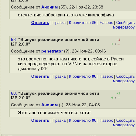
I2P 2.0.0"
/
Сообщение от
Аноним
(55), 22-Ноя-22, 23:58
отсутствие жабаскрипта это уже киллерфича
Ответить
|
Правка
|
К родителю #6
|
Наверх
|
Cообщить
модератору
58.
"Выпуск реализации анонимной сети
–1
+
–
I2P 2.0.0"
/
Сообщение от
penetrator
(?), 23-Ноя-22, 00:46
это временно, пока там никого нет, сейчас в Расеи
кислород перекроют на VPN и начнется второе
дыхание у I2P
Ответить
|
Правка
|
К родителю #6
|
Наверх
|
Cообщить
модератору
68.
"Выпуск реализации анонимной сети
+1
+
–
I2P 2.0.0"
/
Сообщение от
Аноним
(-), 23-Ноя-22, 04:03
Этот анон понимает чего все хотят.
Ответить
|
Правка
|
К родителю #6
|
Наверх
|
Cообщить
модератору