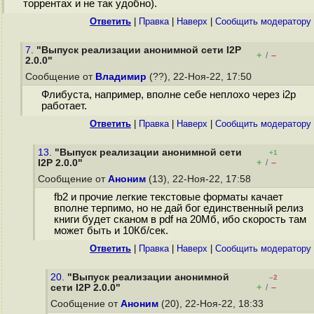
торрентах и не так удобно).
Ответить
|
Правка
|
Наверх
|
Cообщить модератору
7.
"Выпуск реализации анонимной сети I2P
+
–
/
2.0.0"
Сообщение от
Владимир
(??), 22-Ноя-22, 17:50
Флибуста, например, вполне себе неплохо через i2p
работает.
Ответить
|
Правка
|
Наверх
|
Cообщить модератору
13.
"Выпуск реализации анонимной сети
+1
+
–
I2P 2.0.0"
/
Сообщение от
Аноним
(13), 22-Ноя-22, 17:58
fb2 и прочие легкие текстовые форматы качает
вполне терпимо, но не дай бог единственный релиз
книги будет сканом в pdf на 20Мб, ибо скорость там
может быть и 10Кб/сек.
Ответить
|
Правка
|
Наверх
|
Cообщить модератору
20.
"Выпуск реализации анонимной
–2
+
–
сети I2P 2.0.0"
/
Сообщение от
Аноним
(20), 22-Ноя-22, 18:33