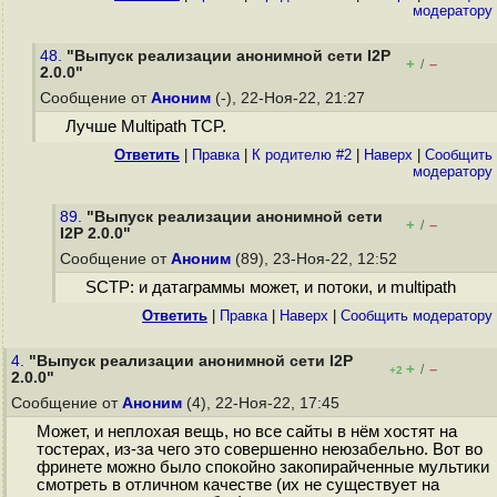
модератору
48.
"Выпуск реализации анонимной сети I2P
+
–
/
2.0.0"
Сообщение от
Аноним
(-), 22-Ноя-22, 21:27
Лучше Multipath TCP.
Ответить
|
Правка
|
К родителю #2
|
Наверх
|
Cообщить
модератору
89.
"Выпуск реализации анонимной сети
+
–
/
I2P 2.0.0"
Сообщение от
Аноним
(89), 23-Ноя-22, 12:52
SCTP: и датаграммы может, и потоки, и multipath
Ответить
|
Правка
|
Наверх
|
Cообщить модератору
4.
"Выпуск реализации анонимной сети I2P
+
–
/
+2
2.0.0"
Сообщение от
Аноним
(4), 22-Ноя-22, 17:45
Может, и неплохая вещь, но все сайты в нём хостят на
тостерах, из-за чего это совершенно неюзабельно. Вот во
фринете можно было спокойно закопирайченные мультики
смотреть в отличном качестве (их не существует на