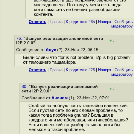
массадопшена. Поэтому у меня есть нода,
хотя сама сеть не блещит разнообразием
контента.
Ответить
|
Правка
|
К родителю #65
|
Наверх
|
Cообщить
модератору
76.
"Выпуск реализации анонимной сети
+
–
/
I2P 2.0.0"
Сообщение от
йцук
(?), 23-Ноя-22, 06:15
Были сливы что "tor is not problem, i2p is big problem"
от тамошнего тащмайора.
Ответить
|
Правка
|
К родителю #26
|
Наверх
|
Cообщить
модератору
80.
"Выпуск реализации анонимной
+
–
/
сети I2P 2.0.0"
Сообщение от
Аноним
(1), 23-Ноя-22, 07:01
Слабый на лобную часть тащмайор вашенский.
Если пустая сеть по его словам проблема, то
какая тогда проблема gnunet? Большая в
квадрате или мегабольшая, или гипербольшая?
Если вашенский тащмайор слышал хотя бы
мельком о такой проблеме.