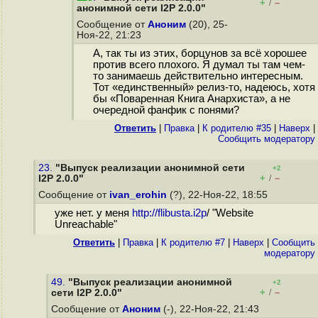
+
–
/
анонимной сети I2P 2.0.0"
Сообщение от
Аноним
(20), 25-
Ноя-22, 21:23
А, так ты из этих, борцунов за всё хорошее
против всего плохого. Я думал ты там чем-
то занимаешь действительно интересным.
Тот «единственный» релиз-то, надеюсь, хотя
бы «Поваренная Книга Анархиста», а не
очередной фанфик с понями?
Ответить
|
Правка
|
К родителю #35
|
Наверх
|
Cообщить модератору
23.
"Выпуск реализации анонимной сети
+2
+
–
I2P 2.0.0"
/
Сообщение от
ivan_erohin
(?), 22-Ноя-22, 18:55
уже нет. у меня
http://flibusta.i2p
/ "Website
Unreachable"
Ответить
|
Правка
|
К родителю #7
|
Наверх
|
Cообщить
модератору
49.
"Выпуск реализации анонимной
+2
+
–
сети I2P 2.0.0"
/
Сообщение от
Аноним
(-), 22-Ноя-22, 21:43