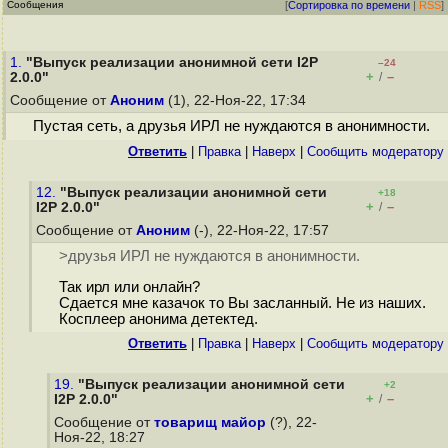
Сообщения
[
Сортировка по времени
|
RSS
]
1.
"Выпуск реализации анонимной сети I2P
–24
+
–
2.0.0"
/
Сообщение от
Аноним
(1), 22-Ноя-22, 17:34
Пустая сеть, а друзья ИРЛ не нуждаются в анонимности.
Ответить
|
Правка
|
Наверх
|
Cообщить модератору
12.
"Выпуск реализации анонимной сети
+18
+
–
I2P 2.0.0"
/
Сообщение от
Аноним
(-), 22-Ноя-22, 17:57
>друзья ИРЛ не нуждаются в анонимности.
Так ирл или онлайн?
Сдается мне казачок то Вы засланный. Не из наших.
Косплеер анонима детектед.
Ответить
|
Правка
|
Наверх
|
Cообщить модератору
19.
"Выпуск реализации анонимной сети
+2
+
–
I2P 2.0.0"
/
Сообщение от
товарищ майор
(?), 22-
Ноя-22, 18:27