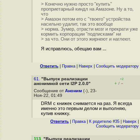
> Конечно нужно просто "купить"
проприетарный киндл на Амазоне. Ну а то,
что
> Амазон потом его с "твоего" устройства
насильно удалит, так это вообще
> норма. Зумер, отрасти мозг и прекрати уже
кормить корпорации "подписками" ни
> за что. Они от этого жирнеют и наглеют.
Я исправлюсь, обещаю вам ...
Ответить
|
Правка
|
Наверх
|
Cообщить модератору
61.
"Выпуск реализации
+2
+
–
анонимной сети I2P 2.0.0"
/
Сообщение от
Аноним
(-), 23-
Ноя-22, 01:49
DRM с книжек снимается на раз. Я всегда
именно это первым делом и выполняю,
купив книжку.
Ответить
|
Правка
|
К родителю #35
|
Наверх
|
Cообщить модератору
113
.
"Выпуск реализации