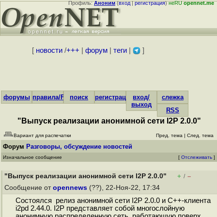
Профиль:
Аноним
(
вход
|
регистрация
)
неRU
opennet.me
[
новости
/
+++
|
форум
|
теги
|
]
форумы
правила/FAQ
поиск
регистрация
вход/
слежка
выход
RSS
"Выпуск реализации анонимной сети I2P 2.0.0"
Вариант для распечатки
Пред. тема
|
След. тема
Форум
Разговоры, обсуждение новостей
Изначальное сообщение
[
Отслеживать
]
"Выпуск реализации анонимной сети I2P 2.0.0"
+
–
/
Сообщение от
opennews
(??), 22-Ноя-22, 17:34
Состоялся релиз анонимной сети I2P 2.0.0 и C++-клиента
i2pd 2.44.0. I2P представляет собой многослойную
анонимную распределенную сеть, работающую поверх