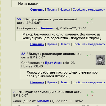
Не из ваших.
Ответить
|
Правка
|
Наверх
|
Cообщить модератору
56.
"Выпуск реализации анонимной
+2
+
–
сети I2P 2.0.0"
/
Сообщение от
Аноним
(-), 23-Ноя-22, 00:44
Майор безжалостно слил коллегу. Возможно из
конкурирующего ведомства - подумал Штирлиц.
Ответить
|
Правка
|
Наверх
|
Cообщить модератору
82.
"Выпуск реализации анонимной
+
–
/
сети I2P 2.0.0"
Сообщение от
Брат Анон
(ok), 23-
Ноя-22, 08:40
Хорошо работает пастор Шлак, лениво про
себя улыбнулся Штирлиц.
Ответить
|
Правка
|
Наверх
|
Cообщить модератору
22.
"Выпуск реализации анонимной сети
+1
+
–
I2P 2.0.0"
/
Сообщение от
Аноним
(1), 22-Ноя-22, 18:52