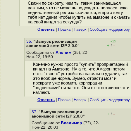
Скажи по секрету, чем ты таким занимаешься
важным, что не можешь подождать полчаса пока
«единственный релиз» скачается, и при этом у
тебя нет денег чтобы купить на амазоне и скачать
на свой киндл за секунду?
Ответить
|
Правка
|
Наверх
|
Cообщить модератору
35.
"Выпуск реализации
+13
+
–
анонимной сети I2P 2.0.0"
/
Сообщение от
Аноним
(35), 22-
Ноя-22, 19:50
Конечно нужно просто "купить" проприетарный
киндл на Амазоне. Ну а то, что Амазон потом
его с "твоего" устройства насильно удалит, так
это вообще норма. Зумер, отрасти мозг и
прекрати уже кормить корпорации
"подписками" ни за что. Они от этого жирнеют и
наглеют.
Ответить
|
Правка
|
Наверх
|
Cообщить модератору
37.
"Выпуск реализации
+
–
/
анонимной сети I2P 2.0.0"
Сообщение от
Владимир
(??), 22-
Ноя-22, 20:03