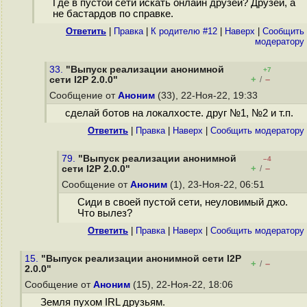
Где в пустой сети искать онлайн друзей? Друзей, а
не бастардов по справке.
Ответить
|
Правка
|
К родителю #12
|
Наверх
|
Cообщить
модератору
33.
"Выпуск реализации анонимной
+7
+
–
сети I2P 2.0.0"
/
Сообщение от
Аноним
(33), 22-Ноя-22, 19:33
сделай ботов на локалхосте. друг №1, №2 и т.п.
Ответить
|
Правка
|
Наверх
|
Cообщить модератору
79.
"Выпуск реализации анонимной
–4
+
–
сети I2P 2.0.0"
/
Сообщение от
Аноним
(1), 23-Ноя-22, 06:51
Сиди в своей пустой сети, неуловимый джо.
Что вылез?
Ответить
|
Правка
|
Наверх
|
Cообщить модератору
15.
"Выпуск реализации анонимной сети I2P
+
–
/
2.0.0"
Сообщение от
Аноним
(15), 22-Ноя-22, 18:06
Земля пухом IRL друзьям.