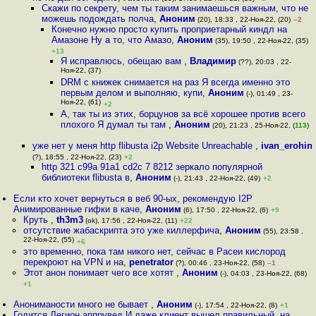
Скажи по секрету, чем ты таким занимаешься важным, что не
можешь подождать полча
,
Аноним
(20), 18:33 , 22-Ноя-22, (20)
–2
Конечно нужно просто купить проприетарный киндл на
Амазоне Ну а то, что Амазо
,
Аноним
(35), 19:50 , 22-Ноя-22, (35)
+13
Я исправлюсь, обещаю вам
,
Владимир
(??), 20:03 , 22-
Ноя-22, (37)
DRM с книжек снимается на раз Я всегда именно это
первым делом и выполняю, купи
,
Аноним
(-), 01:49 , 23-
Ноя-22, (61)
+2
А, так ты из этих, борцунов за всё хорошее против всего
плохого Я думал ты там
,
Аноним
(20), 21:23 , 25-Ноя-22, (
113
)
уже нет у меня http flibusta i2p Website Unreachable
,
ivan_erohin
(?), 18:55 , 22-Ноя-22, (23)
+2
http 321 c99a 91a1 cd2c 7 8212 зеркало популярной
библиотеки flibusta в
,
Аноним
(-), 21:43 , 22-Ноя-22, (49)
+2
Если кто хочет вернуться в веб 90-ых, рекомендую I2P
Анимированные гифки в каче
,
Аноним
(6), 17:50 , 22-Ноя-22, (6)
+9
Круть
,
th3m3
(ok), 17:56 , 22-Ноя-22, (11)
+22
отсутствие жабаскрипта это уже киллерфича
,
Аноним
(55), 23:58 ,
22-Ноя-22, (55)
+6
это временно, пока там никого нет, сейчас в Расеи кислород
перекроют на VPN и на
,
penetrator
(?), 00:46 , 23-Ноя-22, (58)
–1
Этот анон понимает чего все хотят
,
Аноним
(-), 04:03 , 23-Ноя-22, (68)
+1
Анониманости много не бывает
,
Аноним
(-), 17:54 , 22-Ноя-22, (8)
+1
Годится Легион аппрувед И даже клиент вышел правильный, на