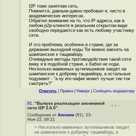
I2P тоже занятная сеть.
Помнится, давным-давно пробовал я, чисто в
академических интересах.
Обратил внимание на то, что IP-адреса, как в
любом p2p-клиенте в реальном открытом виде
свободно передаются как есть любому участнику
сети.
И это проблема, особенно в стране, где за
держание выходной ноды Tor можно заехать на
шампанское к тащмайору.
Очевидные методы противодействия такой сети
вижу я в подобной стране, к бабке не ходи.
Несколько мамкиных аутипишников заедет на
шампанское к доброму тащмайору, а остальные
подумают - "а ну его нафиг может лучше тик-ток
смотреть?"
Ответить
|
Правка
|
Наверх
|
Cообщить модератору
81.
"Выпуск реализации анонимной
+
–
/
сети I2P 2.0.0"
Сообщение от
Аноним
(81), 23-
Ноя-22, 08:21
> Несколько мамкиных аутипишников заедет
на шампанское к доброму тащмайору, а