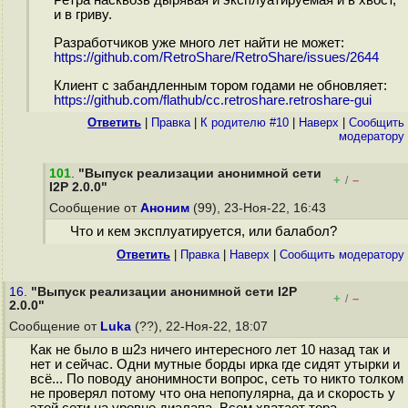
Ретра насквозь дырявая и эксплуатируемая и в хвост,
и в гриву.
Разработчиков уже много лет найти не может:
https://github.com/RetroShare/RetroShare/issues/2644
Клиент с забандленным тором годами не обновляет:
https://github.com/flathub/cc.retroshare.retroshare-gui
Ответить
|
Правка
|
К родителю #10
|
Наверх
|
Cообщить
модератору
101
.
"Выпуск реализации анонимной сети
+
–
/
I2P 2.0.0"
Сообщение от
Аноним
(99), 23-Ноя-22, 16:43
Что и кем эксплуатируется, или балабол?
Ответить
|
Правка
|
Наверх
|
Cообщить модератору
16.
"Выпуск реализации анонимной сети I2P
+
–
/
2.0.0"
Сообщение от
Luka
(??), 22-Ноя-22, 18:07
Как не было в ш2з ничего интересного лет 10 назад так и
нет и сейчас. Одни мутные борды ирка где сидят утырки и
всё... По поводу анонимности вопрос, сеть то никто толком
не проверял потому что она непопулярна, да и скорость у