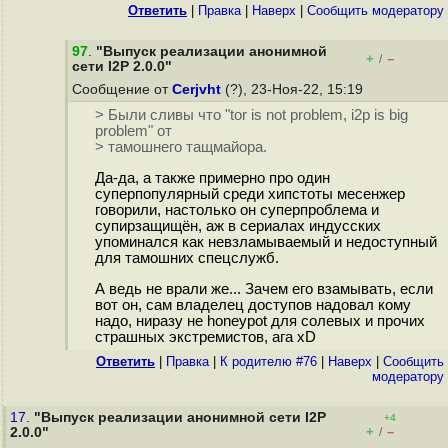
Ответить
|
Правка
|
Наверх
|
Cообщить модератору
97
.
"Выпуск реализации анонимной
+
–
/
сети I2P 2.0.0"
Сообщение от
Cerjvht
(?), 23-Ноя-22, 15:19
> Были сливы что "tor is not problem, i2p is big
problem" от
> тамошнего тащмайора.
Да-да, а также примерно про один
суперпопулярный среди хипстоты месенжер
говорили, настолько он суперпроблема и
супирзащищён, аж в сериалах индусских
упоминался как невзламываемый и недоступный
для тамошних спецслужб.
А ведь не врали же... Зачем его взамывать, если
вот он, сам владелец доступов надовал кому
надо, ниразу не honeypot для солевых и прочих
страшных экстремистов, ага xD
Ответить
|
Правка
|
К родителю #76
|
Наверх
|
Cообщить
модератору
17.
"Выпуск реализации анонимной сети I2P
+4
+
–
2.0.0"
/