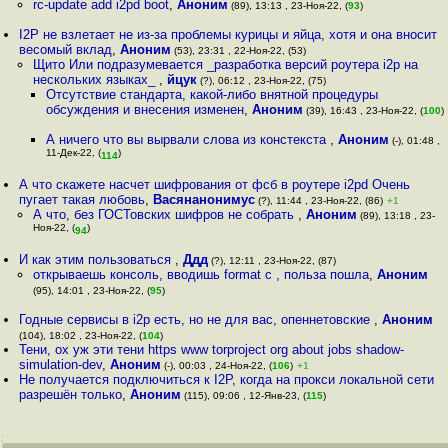
rc-update add i2pd boot
,
Аноним
(89), 13:13 , 23-Ноя-22, (
93
)
I2P не взлетает не из-за проблемы курицы и яйца, хотя и она вносит
весомый вклад
,
Аноним
(53), 23:31 , 22-Ноя-22, (53)
Щито Или подразумевается _разработка версий роутера i2p на
нескольких языках_
,
йцук
(?), 06:12 , 23-Ноя-22, (75)
Отсутствие стандарта, какой-либо внятной процедуры
обсуждения и внесения изменен
,
Аноним
(39), 16:43 , 23-Ноя-22, (
100
)
А ничего что вы вырвали слова из констекста
,
Аноним
(-), 01:48 ,
11-Дек-22, (
)
114
А что скажете насчет шифрования от фсб в роутере i2pd Очень
пугает такая любовь
,
Васянанонимус
(?), 11:44 , 23-Ноя-22, (86)
+1
А что, без ГОСТовских шифров не собрать
,
Аноним
(89), 13:18 , 23-
Ноя-22, (
)
94
И как этим пользоваться
,
Ддд
(?), 12:11 , 23-Ноя-22, (87)
открываешь консоль, вводишь format c , польза пошла
,
Аноним
(95), 14:01 , 23-Ноя-22, (
95
)
Годные сервисы в i2p есть, но не для вас, опеннетовские
,
Аноним
(104), 18:02 , 23-Ноя-22, (
104
)
Тени, ох уж эти тени https www torproject org about jobs shadow-
simulation-dev
,
Аноним
(-), 00:03 , 24-Ноя-22, (
106
)
+1
Не получается подключиться к I2P, когда на прокси локальной сети
разрешён только
,
Аноним
(115), 09:06 , 12-Янв-23, (
115
)