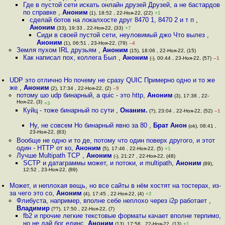
Где в пустой сети искать онлайн друзей Друзей, а не бастардов
по справке
,
Аноним
(1), 18:52 , 22-Ноя-22, (22)
+1
сделай ботов на локалхосте друг 8470 1, 8470 2 и т п
,
Аноним
(33), 19:33 , 22-Ноя-22, (33)
+7
Сиди в своей пустой сети, неуловимый джо Что вылез
,
Аноним
(1), 06:51 , 23-Ноя-22, (79)
–4
Земля пухом IRL друзьям
,
Аноним
(15), 18:06 , 22-Ноя-22, (15)
Как написал пох, коллега Был
,
Аноним
(-), 00:44 , 23-Ноя-22, (57)
–1
UDP это отлично Но почему не сразу QUIC Примерно одно и то же
же
,
Аноним
(2), 17:34 , 22-Ноя-22, (2)
–9
потому шо udp бинарный, а quic - это http
,
Аноним
(3), 17:38 , 22-
Ноя-22, (3)
+3
Куйц - тоже бинарный по сути
,
Онаним.
(?), 23:04 , 22-Ноя-22, (52)
–1
Ну, не совсем Но бинарный явно за 80
,
Брат Анон
(ok), 08:41 ,
23-Ноя-22, (83)
Вообще не одно и то де, потому что один поверх другого, и этот
один - HTTP от ко
,
Аноним
(5), 17:46 , 22-Ноя-22, (5)
+1
Лучше Multipath TCP
,
Аноним
(-), 21:27 , 22-Ноя-22, (48)
SCTP и датаграммы может, и потоки, и multipath
,
Аноним
(89),
12:52 , 23-Ноя-22, (89)
Может, и неплохая вещь, но все сайты в нём хостят на тостерах, из-
за чего это со
,
Аноним
(4), 17:45 , 22-Ноя-22, (4)
+2
Флибуста, например, вполне себе неплохо через i2p работает
,
Владимир
(??), 17:50 , 22-Ноя-22, (7)
fb2 и прочие легкие текстовые форматы качает вполне терпимо,
но не дай бог единс
,
Аноним
(13), 17:58 , 22-Ноя-22, (13)
+1