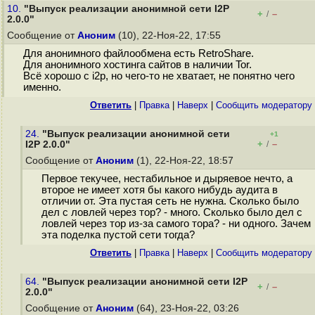
10.
"Выпуск реализации анонимной сети I2P
+
–
/
2.0.0"
Сообщение от
Аноним
(10), 22-Ноя-22, 17:55
Для анонимного файлообмена есть RetroShare.
Для анонимного хостинга сайтов в наличии Tor.
Всё хорошо с i2p, но чего-то не хватает, не понятно чего
именно.
Ответить
|
Правка
|
Наверх
|
Cообщить модератору
24.
"Выпуск реализации анонимной сети
+1
+
–
I2P 2.0.0"
/
Сообщение от
Аноним
(1), 22-Ноя-22, 18:57
Первое текучее, нестабильное и дыряевое нечто, а
второе не имеет хотя бы какого нибудь аудита в
отличии от. Эта пустая сеть не нужна. Сколько было
дел с ловлей через тор? - много. Сколько было дел с
ловлей через тор из-за самого тора? - ни одного. Зачем
эта поделка пустой сети тогда?
Ответить
|
Правка
|
Наверх
|
Cообщить модератору
64.
"Выпуск реализации анонимной сети I2P
+
–
/
2.0.0"
Сообщение от
Аноним
(64), 23-Ноя-22, 03:26