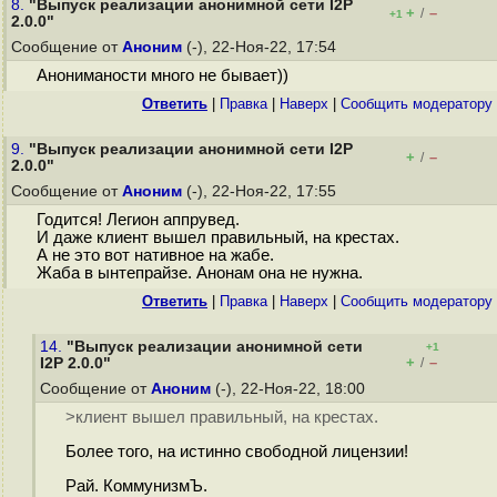
8.
"Выпуск реализации анонимной сети I2P
+
–
/
+1
2.0.0"
Сообщение от
Аноним
(-), 22-Ноя-22, 17:54
Анониманости много не бывает))
Ответить
|
Правка
|
Наверх
|
Cообщить модератору
9.
"Выпуск реализации анонимной сети I2P
+
–
/
2.0.0"
Сообщение от
Аноним
(-), 22-Ноя-22, 17:55
Годится! Легион аппрувед.
И даже клиент вышел правильный, на крестах.
А не это вот нативное на жабе.
Жаба в ынтепрайзе. Анонам она не нужна.
Ответить
|
Правка
|
Наверх
|
Cообщить модератору
14.
"Выпуск реализации анонимной сети
+1
+
–
I2P 2.0.0"
/
Сообщение от
Аноним
(-), 22-Ноя-22, 18:00
>клиент вышел правильный, на крестах.
Более того, на истинно свободной лицензии!
Рай. КоммунизмЪ.