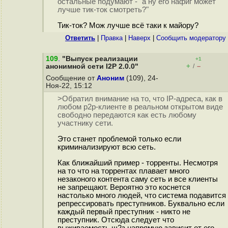
остальные подумают - "а ну его нафиг может
лучше тик-ток смотреть?"
Тик-ток? Мож лучше всё таки к майору?
Ответить
|
Правка
|
Наверх
|
Cообщить модератору
109
.
"Выпуск реализации
+1
+
–
анонимной сети I2P 2.0.0"
/
Сообщение от
Аноним
(109), 24-
Ноя-22, 15:12
>Обратил внимание на то, что IP-адреса, как в
любом p2p-клиенте в реальном открытом виде
свободно передаются как есть любому
участнику сети.
Это станет проблемой только если
криминализируют всю сеть.
Как ближайший пример - торренты. Несмотря
на то что на торрентах плавает много
незаконого контента саму сеть и все клиенты
не запрещают. Вероятно это коснется
настолько много людей, что система подавится
репрессировать преступников. Буквально если
каждый первый преступник - никто не
преступник. Отсюда следует что
выживаемость щ2з напрямую зависит от его