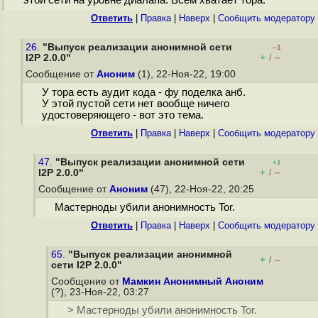
этой сети на уровне диалапа. Всем хватает тора.
Ответить
|
Правка
|
Наверх
|
Cообщить модератору
26.
"Выпуск реализации анонимной сети
–1
+
–
I2P 2.0.0"
/
Сообщение от
Аноним
(1), 22-Ноя-22, 19:00
У тора есть аудит кода - фу поделка анб.
У этой пустой сети нет вообще ничего
удостоверяющего - вот это тема.
Ответить
|
Правка
|
Наверх
|
Cообщить модератору
47.
"Выпуск реализации анонимной сети
+1
+
–
I2P 2.0.0"
/
Сообщение от
Аноним
(47), 22-Ноя-22, 20:25
Мастерноды убили анонимность Tor.
Ответить
|
Правка
|
Наверх
|
Cообщить модератору
65.
"Выпуск реализации анонимной
+
–
/
сети I2P 2.0.0"
Сообщение от
Мамкин Анонимный Аноним
(?), 23-Ноя-22, 03:27
> Мастерноды убили анонимность Tor.