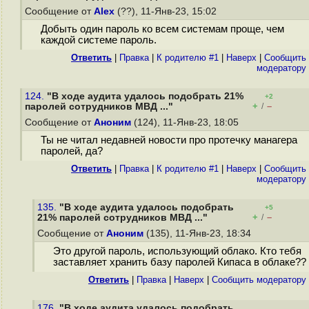
Сообщение от
Alex
(??), 11-Янв-23, 15:02
Добыть один пароль ко всем системам проще, чем
каждой системе пароль.
Ответить
|
Правка
|
К родителю #1
|
Наверх
|
Cообщить
модератору
124.
"В ходе аудита удалось подобрать 21%
+2
+
–
паролей сотрудников МВД ..."
/
Сообщение от
Аноним
(124), 11-Янв-23, 18:05
Ты не читал недавней новости про протечку манагера
паролей, да?
Ответить
|
Правка
|
К родителю #1
|
Наверх
|
Cообщить
модератору
135.
"В ходе аудита удалось подобрать
+5
+
–
21% паролей сотрудников МВД ..."
/
Сообщение от
Аноним
(135), 11-Янв-23, 18:34
Это другой пароль, использующий облако. Кто тебя
заставляет хранить базу паролей Кипаса в облаке??
Ответить
|
Правка
|
Наверх
|
Cообщить модератору
176.
"В ходе аудита удалось подобрать