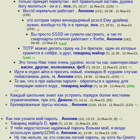
только принцип перепутан - вот правильный заставь дурака
богу молиться - он и с
,
пох.
(?), 18:17 , 11-Янв-23, (128)
+1
libccid нормально работает
,
Аноним
(101), 18:38 , 11-Янв-23,
(138)
это которая через вечнодырявый pcscd Ему драйвер
нужен, вообще-то Ну и в принци
,
пох.
(?), 20:51 , 11-Янв-23,
(163)
–1
Вы просто SSSD не сумели настроить, а так-то
смарткарты отлично работают с Kerbe
,
Аноним
(192),
09:48 , 12-Янв-23, (
)
192
TOTP можно делать сразу на 2-х брелках, один из которых
хранится в сейфе, а друг
,
товарищ майор
(?), 11:36 , 12-Янв-23,
(
)
199
+1
Это точно Нам тоже очень удобно, если ты нас заинтересовал
,
васян_друган_полковника_фсб
(?), 18:23 , 11-Янв-23, (132)
+1
Идти в отдел айти и просить новый, очевидно В худшем случае
побакланишь день, м
,
Аноним
(152), 19:58 , 11-Янв-23, (155)
+1
То же, что и при забытии пароля - обратиться к админу для
генерации нового кода
,
товарищ майор
(?), 11:38 , 12-Янв-23, (
200
)
+1
Каждый школьник знает как устроить порядок более жесткими
ограничениями, при это
,
Деанон
(?), 14:11 , 11-Янв-23, (52)
Бронированные трусы носишь
,
Аноним
(124), 18:24 , 11-Янв-23, (133)
+1
Как они узнали мой пароль
,
Аноним
(10), 13:13 , 11-Янв-23, (8)
+2
Товарищ майорЪ D
,
хрю
(?), 13:36 , 11-Янв-23, (18)
У тебя недостаточно надёжный пароль Возьми мой, я везде
использую qwerty12345 и
,
Аноним
(4), 13:36 , 11-Янв-23, (19)
Ну так нельзя, ну это совсем легкий пароль, ну хотя бы Qwerty