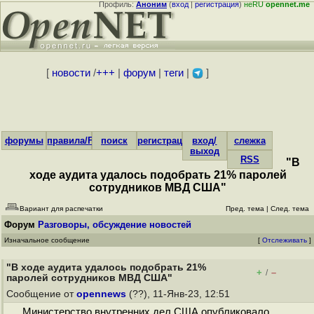
Профиль:
Аноним
(
вход
|
регистрация
)
неRU
opennet.me
[
новости
/
+++
|
форум
|
теги
|
]
форумы
правила/FAQ
поиск
регистрация
вход/
слежка
выход
RSS
"В
ходе аудита удалось подобрать 21% паролей
сотрудников МВД США"
Вариант для распечатки
Пред. тема
|
След. тема
Форум
Разговоры, обсуждение новостей
Изначальное сообщение
[
Отслеживать
]
"В ходе аудита удалось подобрать 21%
+
–
/
паролей сотрудников МВД США"
Сообщение от
opennews
(??), 11-Янв-23, 12:51
Министерство внутренних дел США опубликовало