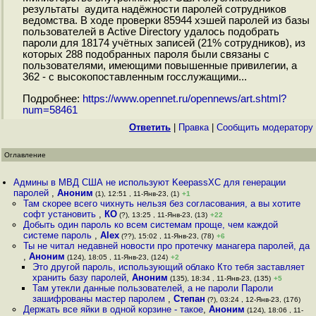
результаты аудита надёжности паролей сотрудников
ведомства. В ходе проверки 85944 хэшей паролей из базы
пользователей в Active Directory удалось подобрать
пароли для 18174 учётных записей (21% сотрудников), из
которых 288 подобранных пароля были связаны с
пользователями, имеющими повышенные привилегии, а
362 - с высокопоставленным госслужащими...
Подробнее:
https://www.opennet.ru/opennews/art.shtml?
num=58461
Ответить
|
Правка
|
Cообщить модератору
Оглавление
Админы в МВД США не используют KeepassXC для генерации
паролей
,
Аноним
(1), 12:51 , 11-Янв-23, (1)
+1
Там скорее всего чихнуть нельзя без согласования, а вы хотите
софт установить
,
КО
(?), 13:25 , 11-Янв-23, (13)
+22
Добыть один пароль ко всем системам проще, чем каждой
системе пароль
,
Alex
(??), 15:02 , 11-Янв-23, (78)
+6
Ты не читал недавней новости про протечку манагера паролей, да
,
Аноним
(124), 18:05 , 11-Янв-23, (124)
+2
Это другой пароль, использующий облако Кто тебя заставляет
хранить базу паролей
,
Аноним
(135), 18:34 , 11-Янв-23, (135)
+5
Там утекли данные пользователей, а не пароли Пароли
зашифрованы мастер паролем
,
Степан
(?), 03:24 , 12-Янв-23, (176)
Держать все яйки в одной корзине - такое
,
Аноним
(124), 18:06 , 11-