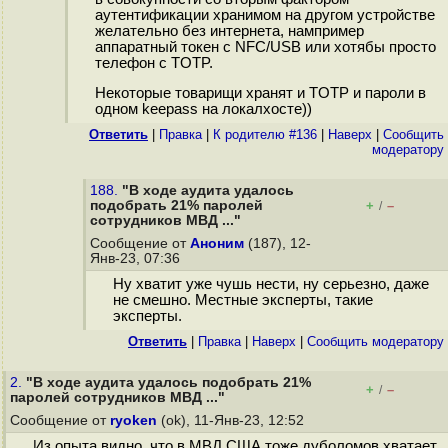
аутентификации хранимом на другом устройстве
желательно без интернета, нампример
аппаратный токен с NFC/USB или хотябы просто
телефон с TOTP.
Некоторые товарищи хранят и TOTP и пароли в
одном keepass на локалхосте))
Ответить
|
Правка
|
К родителю #136
|
Наверх
|
Cообщить
модератору
188.
"В ходе аудита удалось
подобрать 21% паролей
+
–
/
сотрудников МВД ..."
Сообщение от
Аноним
(187), 12-
Янв-23, 07:36
Ну хватит уже чушь нести, ну серьезно, даже
не смешно. Местные эксперты, такие
эксперты.
Ответить
|
Правка
|
Наверх
|
Cообщить модератору
2.
"В ходе аудита удалось подобрать 21%
+
–
/
паролей сотрудников МВД ..."
Сообщение от
ryoken
(ok), 11-Янв-23, 12:52
Из опыта видно, что в МВД США тоже дуболомов хватает