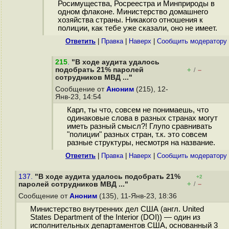
Росимущества, Росреестра и Минприроды в
одном флаконе. Министерство домашнего
хозяйства страны. Никакого отношения к
полиции, как тебе уже сказали, оно не имеет.
Ответить
|
Правка
|
Наверх
|
Cообщить модератору
215
.
"В ходе аудита удалось
подобрать 21% паролей
+
–
/
сотрудников МВД ..."
Сообщение от
Аноним
(215), 12-
Янв-23, 14:54
Карл, ты что, совсем не понимаешь, что
одинаковые слова в разных странах могут
иметь разный смысл?! Глупо сравнивать
"полиции" разных стран, т.к. это совсем
разные структуры, несмотря на название.
Ответить
|
Правка
|
Наверх
|
Cообщить модератору
137.
"В ходе аудита удалось подобрать 21%
+2
+
–
паролей сотрудников МВД ..."
/
Сообщение от
Аноним
(135), 11-Янв-23, 18:36
Министерство внутренних дел США (англ. United
States Department of the Interior (DOI)) — один из
исполнительных департаментов США, основанный 3