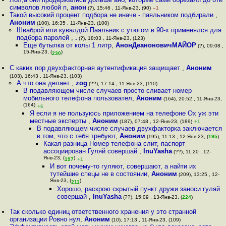
символов любой п
,
анон
(?), 15:46 , 11-Янв-23, (90)
–1
Такой высокий процент подбора не иначе - паяльником подбирали
,
Аноним
(100), 16:35 , 11-Янв-23, (100)
Шваброй или кувалдой Паяльник с утюгом в 90-х применялся для
подбора паролей
,
.
(?), 18:03 , 11-Янв-23, (123)
Еще бутылка от колы 1 литр
,
АнонДеаноновичМАЙОР
(?), 09:08 ,
15-Янв-23, (
)
230
C каких пор двухфакторная аутентификация защищает
,
Аноним
(103), 16:43 , 11-Янв-23, (103)
А что она делает
,
zog
(??), 17:14 , 11-Янв-23, (110)
В подавляющем числе случаев просто сливает номер
мобильного телефона пользовател
,
Аноним
(164), 20:52 , 11-Янв-23,
(164)
+6
Я если я не пользуюсь приложением на телефоне Ох уж эти
местные эксперты
,
Аноним
(187), 07:48 , 12-Янв-23, (189)
+1
В подавляющем числе случаев двухфакторка заключается
в том, что с тебя требуют
,
Аноним
(195), 11:13 , 12-Янв-23, (
195
)
Какая разница Номер телефона слит, паспорт
ассоциирован Гуляй совершай
,
InuYasha
(??), 11:20 , 12-
Янв-23, (
)
197
+1
И вот почему-то гуляют, совершают, а найти их
тутейшие спецы не в состоянии
,
Аноним
(209), 13:25 , 12-
Янв-23, (
)
211
Хорошо, раскрою скрытый пункт дружи заноси гуляй
совершай
,
InuYasha
(??), 15:09 , 13-Янв-23, (
224
)
Так сколько единиц ответственного хранения у это странной
организации Ровно нул
,
Аноним
(10), 17:13 , 11-Янв-23, (109)