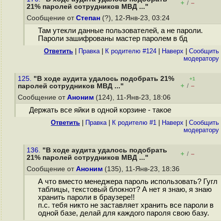
+
–
/
21% паролей сотрудников МВД ..."
Сообщение от
Степан
(?), 12-Янв-23, 03:24
Там утекли данные пользователей, а не пароли.
Пароли зашифрованы мастер паролем в бд
Ответить
|
Правка
|
К родителю #124
|
Наверх
|
Cообщить
модератору
125.
"В ходе аудита удалось подобрать 21%
+1
+
–
паролей сотрудников МВД ..."
/
Сообщение от
Аноним
(124), 11-Янв-23, 18:06
Держать все яйки в одной корзине - такое
Ответить
|
Правка
|
К родителю #1
|
Наверх
|
Cообщить
модератору
136.
"В ходе аудита удалось подобрать
+
–
/
21% паролей сотрудников МВД ..."
Сообщение от
Аноним
(135), 11-Янв-23, 18:36
А что вместо менеджера пароль использовать? Гугл
таблицы, текстовый блокнот? А нет я знаю, я знаю
хранить пароли в браузере!!
п.с. тебя никто не заставляет хранить все пароли в
одной базе, делай для каждого пароля свою базу.