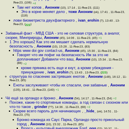
Янв-23, (106)
+4
Там нет копов
,
Аноним
(10), 17:14 , 11-Янв-23, (111)
Это в корне меняет дело
,
тоже Аноним
(ok), 17:41 , 11-Янв-23,
(118)
лови биометриста двухфакторного
,
ivan_erohin
(?), 13:40 , 13-
Янв-23, (
)
222
Забавный факт - МВД США - это не силовая структура, а аналог,
скорее, Минприроды
,
Аноним
(45), 14:06 , 11-Янв-23, (45)
+1
1 Это хорошо2 Как это им мешает сделать нормальную
безопасность
,
Аноним
(10), 15:28 , 11-Янв-23, (83)
https www doi gov contact-us
,
Аноним
(45), 15:30 , 11-Янв-23, (84)
Говорят что им пофиг на безопасность Им за это не
доплачивают Добавили что ваш
,
Аноним
(10), 15:34 , 11-Янв-23,
(86)
+2
кроме пряника есть еще и кнут, а кроме убеждения -
принуждение
,
ivan_erohin
(?), 13:43 , 13-Янв-23, (
223
)
структура по спасению застрявших енотов
,
Аноним
(148), 16:12 , 11-
Янв-23, (95)
Еноты заслуживают чтобы их спасали, они забавные
,
Аноним
(135), 18:41 , 11-Янв-23, (140)
+1
Чё ещё за орландо и бронко
,
Аноним
(54), 14:17 , 11-Янв-23, (54)
+2
Похоже, какие-то спортивные команды, а год связан с сезоном или
что-то такое
,
grinder
(??), 14:36 , 11-Янв-23, (68)
+2
Скорее всего пароль для начинающих
,
_hide_
(ok), 14:51 , 11-
Янв-23, (75)
Бронко команда из Саус Парка, Орландо просто прикольный
город
,
Аноним
(10), 15:32 , 11-Янв-23, (85)
Bronco - культовый внедорожник Ford
,
qqq
(??), 20:37 , 11-