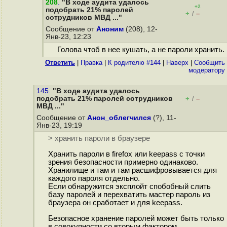
208
.
"В ходе аудита удалось
+2
подобрать 21% паролей
+
–
/
сотрудников МВД ..."
Сообщение от
Аноним
(208), 12-
Янв-23, 12:23
Голова чтоб в нее кушать, а не пароли хранить.
Ответить
|
Правка
|
К родителю #144
|
Наверх
|
Cообщить
модератору
145.
"В ходе аудита удалось
подобрать 21% паролей сотрудников
+
–
/
МВД ..."
Сообщение от
Анон_облегчился
(?), 11-
Янв-23, 19:19
> хранить пароли в браузере
Хранить пароли в firefox или keepass с точки
зрения безопасности примерно одинаково.
Хранилище и там и там расшифровывается для
каждого пароля отдельно.
Если обнаружится эксплойт спобобный слить
базу паролей и перехватить мастер пароль из
браузера он сработает и для keepass.
Безопасное хранение паролей может быть только
в совокупности со вторым фактором