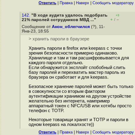
Ответить
|
Правка
|
Наверх
|
Cообщить модератору
142.
"В ходе аудита удалось подобрать
+3
+
–
21% паролей сотрудников МВД ..."
/
Сообщение от
Анон_облегчился
(?), 11-
Янв-23, 18:55
> хранить пароли в браузере
Хранить пароли в firefox или keepass с точки
зрения безопасности примерно одинаково.
Хранилище и там и там расшифровывается для
каждого пароля отдельно.
Если обнаружится эксплойт спобобный слить
базу паролей и перехватить мастер пароль из
браузера он сработает и для keepass.
Безопасное хранение паролей может быть только
в совокупности со вторым фактором
аутентификации хранимом на другом устройстве
желательно без интернета, нампример
аппаратный токен с NFC/USB или хотябы просто
телефон с TOTP.
Некоторые товарищи хранят и TOTP и пароли в
одном keepass на локалхосте))
Ответить
|
Правка
|
Наверх
|
Cообщить модератору