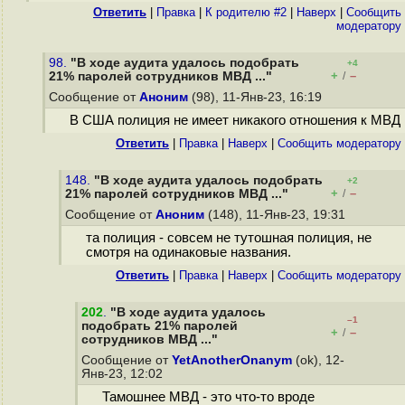
Ответить
|
Правка
|
К родителю #2
|
Наверх
|
Cообщить
модератору
98.
"В ходе аудита удалось подобрать
+4
+
–
21% паролей сотрудников МВД ..."
/
Сообщение от
Аноним
(98), 11-Янв-23, 16:19
В США полиция не имеет никакого отношения к МВД
Ответить
|
Правка
|
Наверх
|
Cообщить модератору
148.
"В ходе аудита удалось подобрать
+2
+
–
21% паролей сотрудников МВД ..."
/
Сообщение от
Аноним
(148), 11-Янв-23, 19:31
та полиция - совсем не тутошная полиция, не
смотря на одинаковые названия.
Ответить
|
Правка
|
Наверх
|
Cообщить модератору
202
.
"В ходе аудита удалось
–1
подобрать 21% паролей
+
–
/
сотрудников МВД ..."
Сообщение от
YetAnotherOnanym
(ok), 12-
Янв-23, 12:02
Тамошнее МВД - это что-то вроде