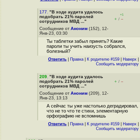
177.
"В ходе аудита удалось
+1
подобрать 21% паролей
+
–
/
сотрудников МВД ..."
Сообщение от
Аноним
(152), 12-
Янв-23, 03:30
Ты таблетки забыл принять? Какие
пароли ты учить наизусть собрался,
болезный?
Ответить
|
Правка
|
К родителю #159
|
Наверх
|
Cообщить модератору
209
.
"В ходе аудита удалось
подобрать 21% паролей
+
–
/
сотрудников МВД ..."
Сообщение от
Аноним
(209), 12-
Янв-23, 13:13
А сейчас ты уже настолько деградировал,
что не то что те стихи, элементарную
орфографию не вспомнишь
Ответить
|
Правка
|
К родителю #159
|
Наверх
|
Cообщить модератору