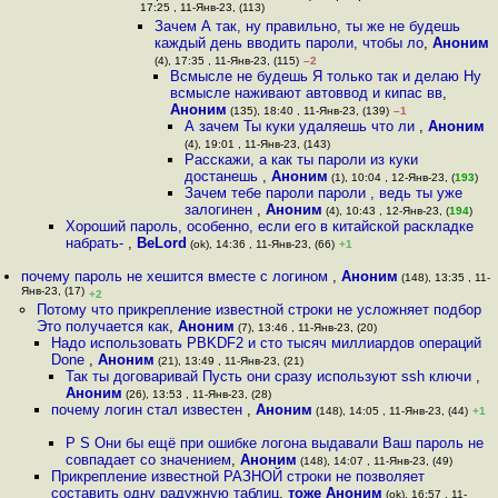
17:25 , 11-Янв-23, (113)
Зачем А так, ну правильно, ты же не будешь
каждый день вводить пароли, чтобы ло
,
Аноним
(4), 17:35 , 11-Янв-23, (115)
–2
Всмысле не будешь Я только так и делаю Ну
всмысле наживают автоввод и кипас вв
,
Аноним
(135), 18:40 , 11-Янв-23, (139)
–1
А зачем Ты куки удаляешь что ли
,
Аноним
(4), 19:01 , 11-Янв-23, (143)
Расскажи, а как ты пароли из куки
достанешь
,
Аноним
(1), 10:04 , 12-Янв-23, (
193
)
Зачем тебе пароли пароли , ведь ты уже
залогинен
,
Аноним
(4), 10:43 , 12-Янв-23, (
194
)
Хороший пароль, особенно, если его в китайской раскладке
набрать-
,
BeLord
(ok), 14:36 , 11-Янв-23, (66)
+1
почему пароль не хешится вместе с логином
,
Аноним
(148), 13:35 , 11-
Янв-23, (17)
+2
Потому что прикрепление известной строки не усложняет подбор
Это получается как
,
Аноним
(7), 13:46 , 11-Янв-23, (20)
Надо использовать PBKDF2 и сто тысяч миллиардов операций
Done
,
Аноним
(21), 13:49 , 11-Янв-23, (21)
Так ты договаривай Пусть они сразу используют ssh ключи
,
Аноним
(26), 13:53 , 11-Янв-23, (28)
почему логин стал известен
,
Аноним
(148), 14:05 , 11-Янв-23, (44)
+1
P S Они бы ещё при ошибке логона выдавали Ваш пароль не
совпадает со значением
,
Аноним
(148), 14:07 , 11-Янв-23, (49)
Прикрепление известной РАЗНОЙ строки не позволяет
составить одну радужную таблиц
,
тоже Аноним
(ok), 16:57 , 11-