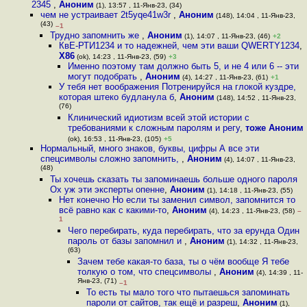
2345
,
Аноним
(1), 13:57 , 11-Янв-23, (34)
чем не устраивает 2t5yqe41w3r
,
Аноним
(148), 14:04 , 11-Янв-23,
(43)
–1
Трудно запомнить же
,
Аноним
(1), 14:07 , 11-Янв-23, (46)
+2
КвЕ-РТИ1234 и то надежней, чем эти ваши QWERTY1234
,
X86
(ok), 14:23 , 11-Янв-23, (59)
+3
Именно поэтому там должно быть 5, и не 4 или 6 -- эти
могут подобрать
,
Аноним
(4), 14:27 , 11-Янв-23, (61)
+1
У тебя нет воображения Потренируйся на глокой куздре,
которая штеко будланула б
,
Аноним
(148), 14:52 , 11-Янв-23,
(76)
Клинический идиотизм всей этой истории с
требованиями к сложным паролям и регу
,
тоже Аноним
(ok), 16:53 , 11-Янв-23, (105)
+5
Нормальный, много знаков, буквы, цифры А все эти
спецсимволы сложно запомнить,
,
Аноним
(4), 14:07 , 11-Янв-23,
(48)
Ты хочешь сказать ты запоминаешь больше одного пароля
Ох уж эти эксперты опенне
,
Аноним
(1), 14:18 , 11-Янв-23, (55)
Нет конечно Но если ты заменил символ, запомнится то
всё равно как с какими-то
,
Аноним
(4), 14:23 , 11-Янв-23, (58)
–
1
Чего перебирать, куда перебирать, что за ерунда Один
пароль от базы запомнил и
,
Аноним
(1), 14:32 , 11-Янв-23,
(63)
Зачем тебе какая-то база, ты о чём вообще Я тебе
толкую о том, что спецсимволы
,
Аноним
(4), 14:39 , 11-
Янв-23, (71)
–1
То есть ты мало того что пытаешься запоминать
пароли от сайтов, так ещё и разреш
,
Аноним
(1),