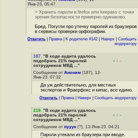
Янв-23, 05:47
> Хранить пароли в firefox или keepass с точки
зрения безопасности примерно одинаково.
Бред. Погугли про утечку паролей из браузеров
в сервисы проверки орфографии.
Ответить
|
Правка
|
К родителю #142
|
Наверх
|
Cообщить
модератору
187.
"В ходе аудита удалось
подобрать 21% паролей
+
–
/
сотрудников МВД ..."
Сообщение от
Аноним
(187), 12-
Янв-23, 07:32
Да уж действительно, для местных
экспертов и Фраерфокс и кипас, все едино.
Ответить
|
Правка
|
Наверх
|
Cообщить модератору
219
.
"В ходе аудита удалось
подобрать 21% паролей
+
–
/
сотрудников МВД ..."
Сообщение от
пууук
(?), 13-Янв-23, 04:21
Пароли утекали из браузера при вводе.