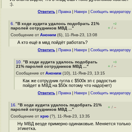
:).
Ответить
|
Правка
|
Наверх
|
Cообщить модератору
6.
"В ходе аудита удалось подобрать 21%
+2
+
–
паролей сотрудников МВД ..."
/
Сообщение от
Аноним
(6), 11-Янв-23, 13:08
А кто ещё в мвд пойдёт работать?
Ответить
|
Правка
|
Наверх
|
Cообщить модератору
10.
"В ходе аудита удалось подобрать
+3
+
–
21% паролей сотрудников МВД ..."
/
Сообщение от
Аноним
(10), 11-Янв-23, 13:15
Как же сотрудник гугла с $500к зп с радостью
пойдет в МВД на $50к потому что надо(нет)
Ответить
|
Правка
|
Наверх
|
Cообщить модератору
16.
"В ходе аудита удалось подобрать 21%
+
–
/
паролей сотрудников МВД ..."
Сообщение от
хрю
(?), 11-Янв-23, 13:35
Ну МВД везде примерно одинаковые. Меняется только
этикетка.