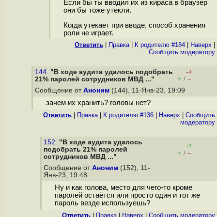
Если бы ты вводил их из кираса в браузер
они бы тоже утекли.
Когда утекает при вводе, способ хранения
роли не играет.
Ответить
|
Правка
|
К родителю #184
|
Наверх
|
Cообщить модератору
144.
"В ходе аудита удалось подобрать
–4
+
–
21% паролей сотрудников МВД ..."
/
Сообщение от
Аноним
(144), 11-Янв-23, 19:09
зачем их хранить? головы нет?
Ответить
|
Правка
|
К родителю #136
|
Наверх
|
Cообщить
модератору
152.
"В ходе аудита удалось
+7
подобрать 21% паролей
+
–
/
сотрудников МВД ..."
Сообщение от
Аноним
(152), 11-
Янв-23, 19:48
Ну и как голова, место для чего-то кроме
паролей остаётся или просто один и тот же
пароль везде используешь?
Ответить
|
Правка
|
Наверх
|
Cообщить модератору