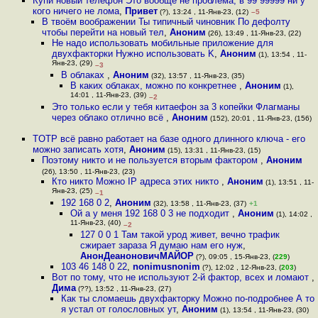
Купи новый телефон Это вообще не проблема, в 99 99999 ни у
кого ничего не лома
,
Привет
(?), 13:24 , 11-Янв-23, (12)
–5
В твоём воображении Ты типичный чиновник По дефолту
чтобы перейти на новый тел
,
Аноним
(26), 13:49 , 11-Янв-23, (22)
Не надо использовать мобильные приложение для
двухфакторки Нужно использовать K
,
Аноним
(1), 13:54 , 11-
Янв-23, (29)
–3
В облаках
,
Аноним
(32), 13:57 , 11-Янв-23, (35)
В каких облаках, можно по конкретнее
,
Аноним
(1),
14:01 , 11-Янв-23, (39)
–2
Это только если у тебя китаефон за 3 копейки Флагманы
через облако отлично всё
,
Аноним
(152), 20:01 , 11-Янв-23, (156)
TOTP всё равно работает на базе одного длинного ключа - его
можно записать хотя
,
Аноним
(15), 13:31 , 11-Янв-23, (15)
Поэтому никто и не пользуется вторым фактором
,
Аноним
(26), 13:50 , 11-Янв-23, (23)
Кто никто Можно IP адреса этих никто
,
Аноним
(1), 13:51 , 11-
Янв-23, (25)
–1
192 168 0 2
,
Аноним
(32), 13:58 , 11-Янв-23, (37)
+1
Ой а у меня 192 168 0 3 не подходит
,
Аноним
(1), 14:02 ,
11-Янв-23, (40)
–2
127 0 0 1 Там такой урод живет, вечно трафик
сжирает зараза Я думаю нам его нуж
,
АнонДеаноновичМАЙОР
(?), 09:05 , 15-Янв-23, (
229
)
103 46 148 0 22
,
nonimusnonim
(?), 12:02 , 12-Янв-23, (
203
)
Вот по тому, что не используют 2-й фактор, всех и ломают
,
Дима
(??), 13:52 , 11-Янв-23, (27)
Как ты сломаешь двухфакторку Можно по-подробнее А то
я устал от голословных ут
,
Аноним
(1), 13:54 , 11-Янв-23, (30)