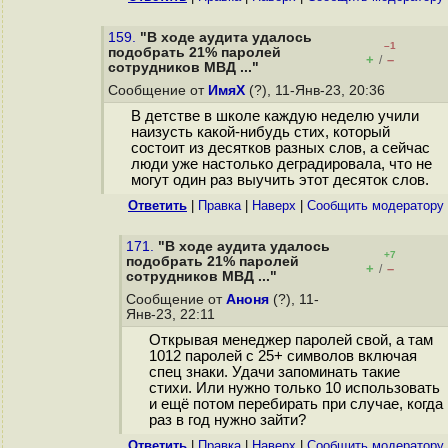
159.
"В ходе аудита удалось
–1
подобрать 21% паролей
+
–
/
сотрудников МВД ..."
Сообщение от
ИмяХ
(?), 11-Янв-23, 20:36
В детстве в школе каждую неделю учили
наизусть какой-нибудь стих, который
состоит из десятков разных слов, а сейчас
люди уже настолько деградировала, что не
могут один раз выучить этот десяток слов.
Ответить
|
Правка
|
Наверх
|
Cообщить модератору
171.
"В ходе аудита удалось
+7
подобрать 21% паролей
+
–
/
сотрудников МВД ..."
Сообщение от
Аноня
(?), 11-
Янв-23, 22:11
Открывая менеджер паролей свой, а там
1012 паролей с 25+ символов включая
спец знаки. Удачи запоминать такие
стихи. Или нужно только 10 использовать
и ещё потом перебирать при случае, когда
раз в год нужно зайти?
Ответить
|
Правка
|
Наверх
|
Cообщить модератору