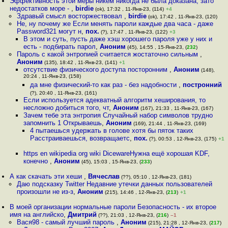
Эффективность этой меры никем никогда не была доказана, зато
недостатков море -
,
birdie
(ok), 17:32 , 11-Янв-23, (114)
+4
Здравый смысл восторжествовал
,
birdie
(ok), 17:42 , 11-Янв-23, (120)
Не, ну почему же Если менять пароли каждые два часа - даже
Password321 могут н
,
пох.
(?), 17:47 , 11-Янв-23, (122)
+3
В этом и суть, пусть даже хэш хорошего пароля уже у них и
есть - подбирать парол
,
Аноним
(45), 14:55 , 15-Янв-23, (
232
)
Пароль с какой энтропией считается жостаточно сильным
,
Аноним
(135), 18:42 , 11-Янв-23, (141)
+1
отсутствие физического доступа посторонним
,
Аноним
(148),
20:24 , 11-Янв-23, (158)
да мне физический-то как раз - без надобности
,
постронний
(?), 20:40 , 11-Янв-23, (161)
Если используется адекватный алгоритм хеширования, то
несложно добиться того, чт
,
Аноним
(167), 21:33 , 11-Янв-23, (167)
Зачем тебе эта энтропия Случайный набор символов трудно
запомнить 1 Открываешь
,
Аноним
(169), 21:44 , 11-Янв-23, (169)
4 пытаешься удержать в голове хотя бы пяток таких
Расстраиваешься, возвращаетс
,
пох.
(?), 00:53 , 12-Янв-23, (175)
+1
https en wikipedia org wiki DicewareНужна ещё хорошая KDF,
конечно
,
Аноним
(45), 15:03 , 15-Янв-23, (
233
)
А как скачать эти хеши
,
Вячеслав
(??), 05:10 , 12-Янв-23, (181)
Даю подсказку Twitter Недавние утечки данных пользователей
произошли не из-з
,
Аноним
(215), 14:46 , 12-Янв-23, (
213
)
+1
В моей организации нормальные пароли Безопасность - их второе
имя на английско
,
Дмитрий
(??), 21:03 , 12-Янв-23, (
216
)
–1
Вася98 - самый лучший пароль
,
Аноним
(215), 21:28 , 12-Янв-23, (
217
)