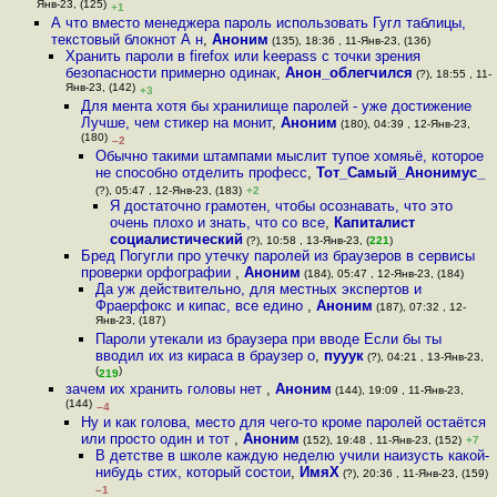
Янв-23, (125)
+1
А что вместо менеджера пароль использовать Гугл таблицы,
текстовый блокнот А н
,
Аноним
(135), 18:36 , 11-Янв-23, (136)
Хранить пароли в firefox или keepass с точки зрения
безопасности примерно одинак
,
Анон_облегчился
(?), 18:55 , 11-
Янв-23, (142)
+3
Для мента хотя бы хранилище паролей - уже достижение
Лучше, чем стикер на монит
,
Аноним
(180), 04:39 , 12-Янв-23,
(180)
–2
Обычно такими штампами мыслит тупое хомяьё, которое
не способно отделить професс
,
Тот_Самый_Анонимус_
(?), 05:47 , 12-Янв-23, (183)
+2
Я достаточно грамотен, чтобы осознавать, что это
очень плохо и знать, что со все
,
Капиталист
социалистический
(?), 10:58 , 13-Янв-23, (
221
)
Бред Погугли про утечку паролей из браузеров в сервисы
проверки орфографии
,
Аноним
(184), 05:47 , 12-Янв-23, (184)
Да уж действительно, для местных экспертов и
Фраерфокс и кипас, все едино
,
Аноним
(187), 07:32 , 12-
Янв-23, (187)
Пароли утекали из браузера при вводе Если бы ты
вводил их из кираса в браузер о
,
пууук
(?), 04:21 , 13-Янв-23,
(
)
219
зачем их хранить головы нет
,
Аноним
(144), 19:09 , 11-Янв-23,
(144)
–4
Ну и как голова, место для чего-то кроме паролей остаётся
или просто один и тот
,
Аноним
(152), 19:48 , 11-Янв-23, (152)
+7
В детстве в школе каждую неделю учили наизусть какой-
нибудь стих, который состои
,
ИмяХ
(?), 20:36 , 11-Янв-23, (159)
–1