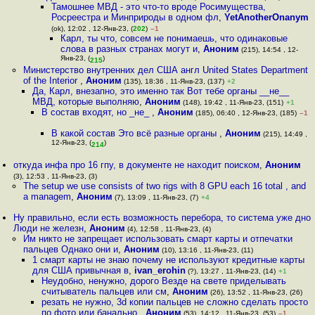
Тамошнее МВД - это что-то вроде Росимущества,
Росреестра и Минприроды в одном фл
,
YetAnotherOnanym
(ok), 12:02 , 12-Янв-23, (
202
)
–1
Карл, ты что, совсем не понимаешь, что одинаковые
слова в разных странах могут и
,
Аноним
(215), 14:54 , 12-
Янв-23, (
)
215
Министерство внутренних дел США англ United States Department
of the Interior
,
Аноним
(135), 18:36 , 11-Янв-23, (137)
+2
Да, Карл, внезапно, это именно так Вот тебе органы __не__
МВД, которые выполняю
,
Аноним
(148), 19:42 , 11-Янв-23, (151)
+1
В состав входят, но _не_
,
Аноним
(185), 06:40 , 12-Янв-23, (185)
–1
В какой состав Это всё разные органы
,
Аноним
(215), 14:49 ,
12-Янв-23, (
)
214
откуда инфа про 16 гпу, в документе не находит поиском
,
Аноним
(3), 12:53 , 11-Янв-23, (3)
The setup we use consists of two rigs with 8 GPU each 16 total , and
a managem
,
Аноним
(7), 13:09 , 11-Янв-23, (7)
+4
Ну правильно, если есть возможность перебора, то система уже дно
Люди не железн
,
Аноним
(4), 12:58 , 11-Янв-23, (4)
Им никто не запрещает использовать смарт карты и отпечатки
пальцев Однако они и
,
Аноним
(10), 13:16 , 11-Янв-23, (11)
1 смарт карты не знаю почему не используют кредитные карты
для США привычная в
,
ivan_erohin
(?), 13:27 , 11-Янв-23, (14)
+1
Неудобно, ненужно, дорого Везде на свете приделывать
считыватель пальцев или см
,
Аноним
(26), 13:52 , 11-Янв-23, (26)
резать не нужно, 3d копии пальцев не сложно сделать просто
по фото или банально
,
Аноним
(53), 14:12 , 11-Янв-23, (53)
–1