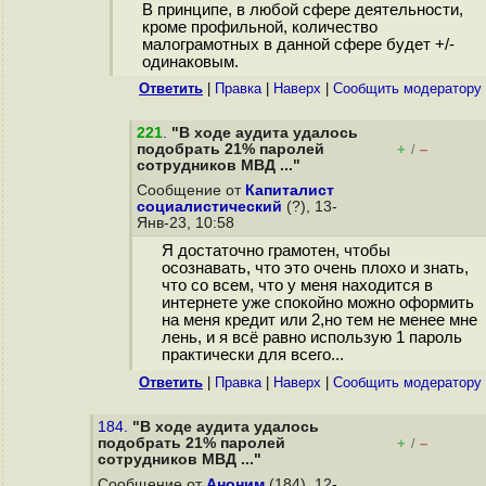
В принципе, в любой сфере деятельности,
кроме профильной, количество
малограмотных в данной сфере будет +/-
одинаковым.
Ответить
|
Правка
|
Наверх
|
Cообщить модератору
221
.
"В ходе аудита удалось
подобрать 21% паролей
+
–
/
сотрудников МВД ..."
Сообщение от
Капиталист
социалистический
(?), 13-
Янв-23, 10:58
Я достаточно грамотен, чтобы
осознавать, что это очень плохо и знать,
что со всем, что у меня находится в
интернете уже спокойно можно оформить
на меня кредит или 2,но тем не менее мне
лень, и я всё равно использую 1 пароль
практически для всего...
Ответить
|
Правка
|
Наверх
|
Cообщить модератору
184.
"В ходе аудита удалось
подобрать 21% паролей
+
–
/
сотрудников МВД ..."
Сообщение от
Аноним
(184), 12-