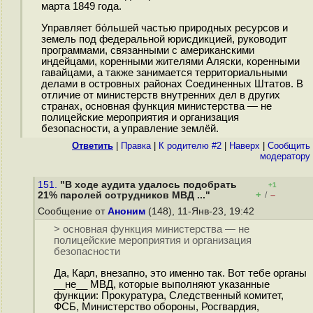
марта 1849 года.
Управляет бо́льшей частью природных ресурсов и
земель под федеральной юрисдикцией, руководит
программами, связанными с американскими
индейцами, коренными жителями Аляски, коренными
гавайцами, а также занимается территориальными
делами в островных районах Соединенных Штатов. В
отличие от министерств внутренних дел в других
странах, основная функция министерства — не
полицейскиe мероприятия и организация
безопасности, а управление землёй.
Ответить
|
Правка
|
К родителю #2
|
Наверх
|
Cообщить
модератору
151.
"В ходе аудита удалось подобрать
+1
+
–
21% паролей сотрудников МВД ..."
/
Сообщение от
Аноним
(148), 11-Янв-23, 19:42
> основная функция министерства — не
полицейскиe мероприятия и организация
безопасности
Да, Карл, внезапно, это именно так. Вот тебе органы
__не__ МВД, которые выполняют указанные
функции: Прокуратура, Следственный комитет,
ФСБ, Министерство обороны, Росгвардия,