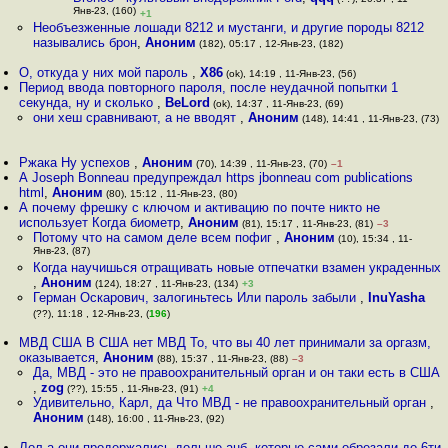
Янв-23, (160)
+1
Необъезженные лошади 8212 и мустанги, и другие породы 8212
назывались брон
,
Аноним
(182), 05:17 , 12-Янв-23, (182)
О, откуда у них мой пароль
,
X86
(ok), 14:19 , 11-Янв-23, (56)
Период ввода повторного пароля, после неудачной попытки 1
секунда, ну и сколько
,
BeLord
(ok), 14:37 , 11-Янв-23, (69)
они хеш сравнивают, а не вводят
,
Аноним
(148), 14:41 , 11-Янв-23, (73)
Ржака Ну успехов
,
Аноним
(70), 14:39 , 11-Янв-23, (70)
–1
А Joseph Bonneau предупреждал https jbonneau com publications
html
,
Аноним
(80), 15:12 , 11-Янв-23, (80)
А почему фрешку с ключом и активацию по почте никто не
использует Когда биометр
,
Аноним
(81), 15:17 , 11-Янв-23, (81)
–3
Потому что на самом деле всем пофиг
,
Аноним
(10), 15:34 , 11-
Янв-23, (87)
Когда научишься отращивать новые отпечатки взамен украденных
,
Аноним
(124), 18:27 , 11-Янв-23, (134)
+3
Герман Оскарович, залогиньтесь Или пароль забыли
,
InuYasha
(??), 11:18 , 12-Янв-23, (
196
)
МВД США В США нет МВД То, что вы 40 лет принимали за оргазм,
оказывается
,
Аноним
(88), 15:37 , 11-Янв-23, (88)
–3
Да, МВД - это не правоохранительный орган и он таки есть в США
,
zog
(??), 15:55 , 11-Янв-23, (91)
+4
Удивительно, Карл, да Что МВД - не правоохранительный орган
,
Аноним
(148), 16:00 , 11-Янв-23, (92)
Лол,а они продержались дольше анб, которые сами обрезали до 6ти