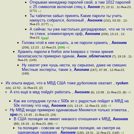
Открывая менеджер паролей свой, а там 1012 паролей
с 25 символов включая спец з
,
Аноня
(?), 22:11 , 11-Янв-23,
(171)
+7
Ты таблетки забыл принять Какие пароли ты учить
наизусть собрался, болезный
,
Аноним
(152), 03:30 , 12-
Янв-23, (177)
+1
А сейчас ты уже настолько деградировал, что не то что
те стихи, элементарную орф
,
Аноним
(209), 13:13 , 12-
Янв-23, (
)
209
Голова чтоб в нее кушать, а не пароли хранить
,
Аноним
(208), 12:23 , 12-Янв-23, (
208
)
+2
Хранить пароли в firefox или keepass с точки зрения
безопасности примерно одинак
,
Анон_облегчился
(?), 19:19 , 11-
Янв-23, (145)
Ну хватит уже чушь нести, ну серьезно, даже не смешно
Местные эксперты, такие э
,
Аноним
(187), 07:36 , 12-Янв-23,
(188)
Из опыта видно, что в МВД США тоже дуболомов хватает
,
ryoken
(ok), 12:52 , 11-Янв-23, (2)
А кто ещё в мвд пойдёт работать
,
Аноним
(6), 13:08 , 11-Янв-23, (6)
+2
Как же сотрудник гугла с 500к зп с радостью пойдет в МВД на
50к потому что над
,
Аноним
(10), 13:15 , 11-Янв-23, (10)
+3
Ну МВД везде примерно одинаковые Меняется только этикетка
,
хрю
(?), 13:35 , 11-Янв-23, (16)
В США полиция не имеет никакого отношения к МВД
,
Аноним
(98), 16:19 , 11-Янв-23, (98)
+4
та полиция - совсем не тутошная полиция, не смотря на
одинаковые названия
,
Аноним
(148), 19:31 , 11-Янв-23, (148)
+2