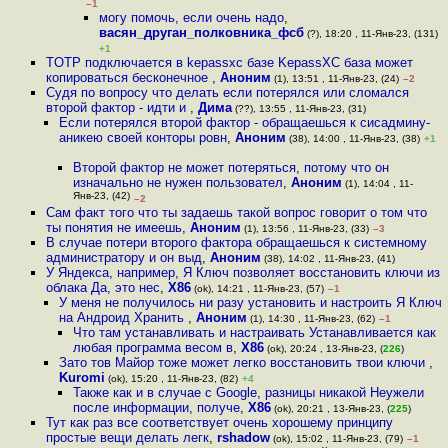
–1
могу помочь, если очень надо
,
васян_друган_полковника_фсб
(?), 18:20 , 11-Янв-23, (131)
+1
TOTP подключается в kepassxc базе KepassXC база может
копироваться бесконечное
,
Аноним
(1), 13:51 , 11-Янв-23, (24)
–2
Судя по вопросу что делать если потерялся или сломался
второй фактор - идти и
,
Дима
(??), 13:55 , 11-Янв-23, (31)
Если потерялся второй фактор - обращаешься к сисадмину-
аникею своей конторы ровн
,
Аноним
(38), 14:00 , 11-Янв-23, (38)
+1
Второй фактор не может потеряться, потому что он
изначально не нужен пользовател
,
Аноним
(1), 14:04 , 11-
Янв-23, (42)
–2
Сам факт того что ты задаешь такой вопрос говорит о том что
ты понятия не имеешь
,
Аноним
(1), 13:56 , 11-Янв-23, (33)
–3
В случае потери второго фактора обращаешься к системному
администратору и он выд
,
Аноним
(38), 14:02 , 11-Янв-23, (41)
У Яндекса, например, Я Ключ позволяет восстановить ключи из
облака Да, это нес
,
X86
(ok), 14:21 , 11-Янв-23, (57)
–1
У меня не получилось ни разу установить и настроить Я Ключ
на Андроид Хранить
,
Аноним
(1), 14:30 , 11-Янв-23, (62)
–1
Что там устанавливать и настраивать Устанавливается как
любая программа весом в
,
X86
(ok), 20:24 , 13-Янв-23, (
226
)
Зато тов Майор тоже может легко восстановить твои ключи
,
Kuromi
(ok), 15:20 , 11-Янв-23, (82)
+4
Также как и в случае с Google, разницы никакой Неужели
после информации, получе
,
X86
(ok), 20:21 , 13-Янв-23, (
225
)
Тут как раз все соответствует очень хорошему принципу
простые вещи делать легк
,
rshadow
(ok), 15:02 , 11-Янв-23, (79)
–1