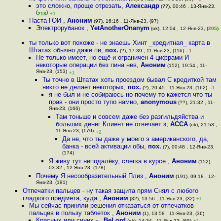
это сложно, проще отрезать
,
Александр
(??), 00:46 , 13-Янв-23,
(
)
218
+1
Паста ГОИ
,
Аноним
(97), 16:16 , 11-Янв-23, (97)
Электрорубанок
,
YetAnotherOnanym
(ok), 12:04 , 12-Янв-23, (
205
)
ты только вот похоже - не знаешь Хинт _кредитная_ карта в
Штатах обычно даже пи
,
пох.
(?), 17:39 , 11-Янв-23, (116)
–1
Не только имеет, но ещё и ограничен 4 цифрами И
некоторые операции без пина нев
,
Аноним
(152), 19:54 , 11-
Янв-23, (153)
+1
Ты точно в Штатах хоть проездом бывал С кредиткой там
никто не делает некоторых
,
пох.
(?), 20:45 , 11-Янв-23, (162)
–1
я не был и не собираюсь но почему то кажется что ты
прав - они просто тупо намно
,
anonymous
(??), 21:32 , 11-
Янв-23, (166)
Там тоньше и совсем даже без разгильдяйства и
больших денег Клиент не отвечает з
,
ACCA
(ok), 21:53 ,
11-Янв-23, (170)
+2
Да не, что ты даже у моего э американского, да,
банка - всей активации обы
,
пох.
(?), 00:48 , 12-Янв-23,
(174)
Я живу тут неподалёку, слегка в курсе
,
Аноним
(152),
03:32 , 12-Янв-23, (178)
Почему Я несообразительный Плиз
,
Аноним
(191), 09:18 , 12-
Янв-23, (191)
Отпечатки пальцев - ну такая защита прям Снял с любого
гладкого предмета, куда
,
Аноним
(32), 13:56 , 11-Янв-23, (32)
+1
Мы сейчас приняли решения отказаться от отпечатков
пальцев в пользу таблеток
,
Аноним
(1), 13:58 , 11-Янв-23, (36)
Красных или синих -
,
BeLord
(ok), 14:34 , 11-Янв-23, (65)
+1