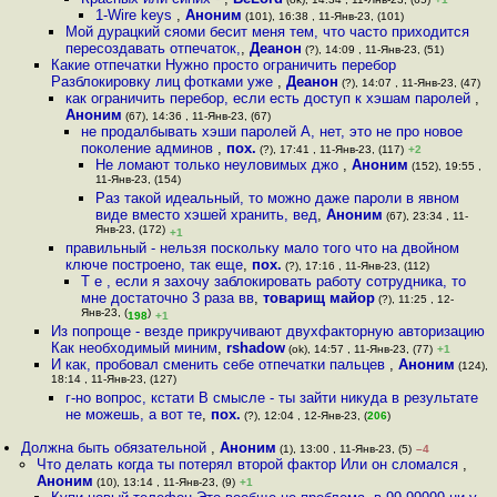
1-Wire keys
,
Аноним
(101), 16:38 , 11-Янв-23, (101)
Мой дурацкий сяоми бесит меня тем, что часто приходится
пересоздавать отпечаток,
,
Деанон
(?), 14:09 , 11-Янв-23, (51)
Какие отпечатки Нужно просто ограничить перебор
Разблокировку лиц фотками уже
,
Деанон
(?), 14:07 , 11-Янв-23, (47)
как ограничить перебор, если есть доступ к хэшам паролей
,
Аноним
(67), 14:36 , 11-Янв-23, (67)
не продалбывать хэши паролей А, нет, это не про новое
поколение админов
,
пох.
(?), 17:41 , 11-Янв-23, (117)
+2
Не ломают только неуловимых джо
,
Аноним
(152), 19:55 ,
11-Янв-23, (154)
Раз такой идеальный, то можно даже пароли в явном
виде вместо хэшей хранить, вед
,
Аноним
(67), 23:34 , 11-
Янв-23, (172)
+1
правильный - нельзя поскольку мало того что на двойном
ключе построено, так еще
,
пох.
(?), 17:16 , 11-Янв-23, (112)
Т е , если я захочу заблокировать работу сотрудника, то
мне достаточно 3 раза вв
,
товарищ майор
(?), 11:25 , 12-
Янв-23, (
)
198
+1
Из попроще - везде прикручивают двухфакторную авторизацию
Как необходимый миним
,
rshadow
(ok), 14:57 , 11-Янв-23, (77)
+1
И как, пробовал сменить себе отпечатки пальцев
,
Аноним
(124),
18:14 , 11-Янв-23, (127)
г-но вопрос, кстати В смысле - ты зайти никуда в результате
не можешь, а вот те
,
пох.
(?), 12:04 , 12-Янв-23, (
206
)
Должна быть обязательной
,
Аноним
(1), 13:00 , 11-Янв-23, (5)
–4
Что делать когда ты потерял второй фактор Или он сломался
,
Аноним
(10), 13:14 , 11-Янв-23, (9)
+1