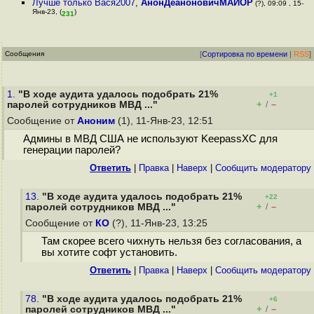
Лучше только Вася2007
,
АнонДеаноновичМАЙОР
(?), 09:09 , 15-
Янв-23, (
)
231
Сообщения
[
Сортировка по времени
|
RSS
]
1.
"В ходе аудита удалось подобрать 21%
+1
+
–
паролей сотрудников МВД ..."
/
Сообщение от
Аноним
(1), 11-Янв-23, 12:51
Админы в МВД США не используют KeepassXC для
генерации паролей?
Ответить
|
Правка
|
Наверх
|
Cообщить модератору
13.
"В ходе аудита удалось подобрать 21%
+22
+
–
паролей сотрудников МВД ..."
/
Сообщение от
КО
(?), 11-Янв-23, 13:25
Там скорее всего чихнуть нельзя без согласования, а
вы хотите софт установить.
Ответить
|
Правка
|
Наверх
|
Cообщить модератору
78.
"В ходе аудита удалось подобрать 21%
+6
+
–
паролей сотрудников МВД ..."
/