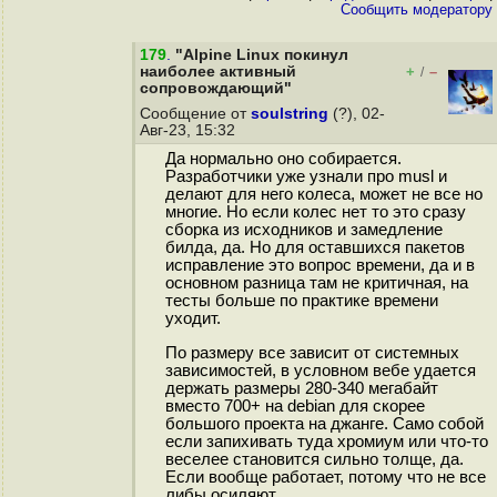
Cообщить модератору
179
.
"Alpine Linux покинул
наиболее активный
+
–
/
сопровождающий"
Сообщение от
soulstring
(?), 02-
Авг-23, 15:32
Да нормально оно собирается.
Разработчики уже узнали про musl и
делают для него колеса, может не все но
многие. Но если колес нет то это сразу
сборка из исходников и замедление
билда, да. Но для оставшихся пакетов
исправление это вопрос времени, да и в
основном разница там не критичная, на
тесты больше по практике времени
уходит.
По размеру все зависит от системных
зависимостей, в условном вебе удается
держать размеры 280-340 мегабайт
вместо 700+ на debian для скорее
большого проекта на джанге. Само собой
если запихивать туда хромиум или что-то
веселее становится сильно толще, да.
Если вообще работает, потому что не все
либы осиляют.