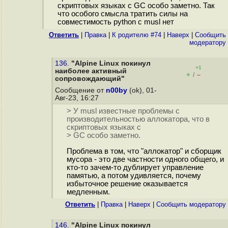
скриптовых языках с GC особо заметно. Так
что особого смысла тратить силы на
совместимость python с musl нет
Ответить
|
Правка
|
К родителю #74
|
Наверх
|
Cообщить
модератору
136.
"Alpine Linux покинул
+1
наиболее активный
+
–
/
сопровождающий"
Сообщение от
n00by
(ok), 01-
Авг-23, 16:27
> У musl известные проблемы с
производительностью аллокатора, что в
скриптовых языках с
> GC особо заметно.
Проблема в том, что "аллокатор" и сборщик
мусора - это две частности одного общего, и
кто-то зачем-то дублирует управление
памятью, а потом удивляется, почему
избыточное решение оказывается
медленным.
Ответить
|
Правка
|
Наверх
|
Cообщить модератору
146.
"Alpine Linux покинул