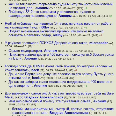
01-Авг-23, (92)
+3
как бы так сказать формально судьбы нету точности вычислений
не хватает для
,
амоним
(?), 13:52 , 01-Авг-23, (122)
+1
Лайфкоуч 8212 это такой мем у психологов, существо
находящееся на эволюционно
,
Аноним
(49), 16:55 , 01-Авг-23, (141)
+2
RedHat отбривает халявщиков Энтузиасты отказываются от работы
на халявщиков Тенд
,
n00by
(ok), 07:01 , 01-Авг-23, (72)
+1
Подаёт анонимным экспертам пример, что можно не только
собирать в пакетики подар
,
n00by
(ok), 17:00 , 01-Авг-23, (142)
–1
У psykose проявился ПСИХОЗ Депрессия она такая
,
microcoder
(ok),
07:30 , 01-Авг-23, (82)
Скрыто модератором
,
Аноним
(119), 13:12 , 01-Авг-23, (119)
Психанул запили дистр и 400 пакетов, психанул всё бросил уехал
на Бали
,
Аноним
(13), 14:22 , 01-Авг-23, (127)
Господи боже Да 100500 может быть причин, по которой человек не
хочет занимать
,
beck
(??), 08:35 , 01-Авг-23, (86)
–2
Да, и ещё Парню или девушке спасибо за его работу Пусть у него
в жизни всё б
,
beck
(??), 08:36 , 01-Авг-23, (87)
Да там за забором толпа желающих поддерживать 400 пакетов в
одно лицо нет
,
Аноним
(13), 14:21 , 01-Авг-23, (125)
+1
Для виртуалок - самое оно А как этот зверёк чувствует себя на Bare
Metal, у ког
,
Всадник Апокалипсиса
(?), 08:58 , 01-Авг-23, (89)
Чем оно самое оно И почему эта субстанция самая
,
Аноним
(97),
10:08 , 01-Авг-23, (97)
Лёгкий, минималистичный, быстрый, свежие пакеты, отсутствие
красношляпного гниль
,
Всадник Апокалипсиса
(?), 13:05 , 01-