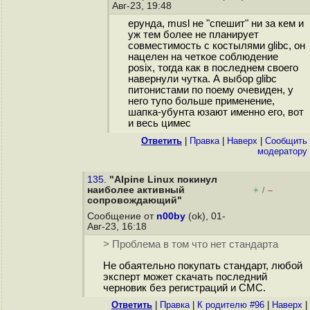
Авг-23, 19:48
ерунда, musl не "спешит" ни за кем и
уж тем более не планирует
совместимость с костылями glibc, он
нацелен на четкое соблюдение
posix, тогда как в последнем своего
навернули чутка. А выбор glibc
питонистами по поему очевиден, у
него тупо больше применение,
шапка-убунта юзают именно его, вот
и весь цимес
Ответить
|
Правка
|
Наверх
|
Cообщить
модератору
135.
"Alpine Linux покинул
наиболее активный
+
–
/
сопровождающий"
Сообщение от
n00by
(ok), 01-
Авг-23, 16:18
> Проблема в том что нет стандарта
Не обаятельно покупать стандарт, любой
эксперт может скачать последний
черновик без регистраций и СМС.
Ответить
|
Правка
|
К родителю #96
|
Наверх
|