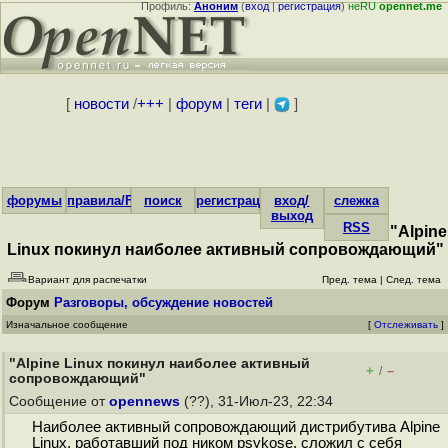
Профиль:
Аноним
(
вход
|
регистрация
)
неRU
opennet.me
[
новости
/
+++
|
форум
|
теги
|
]
форумы
правила/FAQ
поиск
регистрация
вход/
слежка
выход
RSS
"Alpine
Linux покинул наиболее активный сопровождающий"
Вариант для распечатки
Пред. тема
|
След. тема
Форум
Разговоры, обсуждение новостей
Изначальное сообщение
[
Отслеживать
]
"Alpine Linux покинул наиболее активный
+
–
/
сопровождающий"
Сообщение от
opennews
(??), 31-Июл-23, 22:34
Наиболее активный сопровождающий дистрибутива Alpine
Linux, работавший под ником psykose, сложил с себя