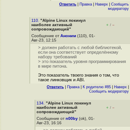
Ответить
|
Правка
|
Наверх
|
Cообщить
модератору
110.
"Alpine Linux покинул
наиболее активный
+
–
/
сопровождающий"
Сообщение от
Аноним
(110), 01-
Авг-23, 12:15
> должен работать с любой библиотекой,
если она соответствует определённому
набору требований
> это показатель уровня программирования
в мире питона.
Это показатель твоего знания о том, что
такое линковщик и ABI.
Ответить
|
Правка
|
К родителю #85
|
Наверх
|
Cообщить модератору
134.
"Alpine Linux покинул
наиболее активный
+
–
/
сопровождающий"
Сообщение от
n00by
(ok), 01-
Авг-23, 16:16