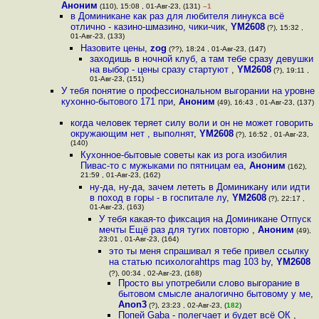
Аноним
(110), 15:08 , 01-Авг-23, (131)
–1
в Доминикане как раз для любителя линукса всё
отлично - казино-шмазино, чики-чик
,
YM2608
(?), 15:32 ,
01-Авг-23, (133)
Назовите цены
,
zog
(??), 18:24 , 01-Авг-23, (147)
заходишь в ночной клуб, а там тебе сразу девушки
на выбор - цены сразу стартуют
,
YM2608
(?), 19:11 ,
01-Авг-23, (151)
У тебя понятие о профессиональном выгорании на уровне
кухонно-бытового 171 при
,
Аноним
(49), 16:43 , 01-Авг-23, (137)
когда человек теряет силу воли и он не может говорить
окружающим нет , выполнят
,
YM2608
(?), 16:52 , 01-Авг-23,
(140)
Кухонное-бытовые советы как из рога изобилия
Пивас-то с мужыками по пятницам еа
,
Аноним
(162),
21:59 , 01-Авг-23, (162)
ну-да, ну-да, зачем лететь в Доминикану или идти
в поход в горы - в госпитале лу
,
YM2608
(?), 22:17 ,
01-Авг-23, (163)
У тебя какая-то фиксация на Доминикане Отпуск
мечты Ещё раз для тугих повторю
,
Аноним
(49),
23:01 , 01-Авг-23, (164)
это ты меня спрашивал я тебе привел ссылку
на статью психологаhttps mag 103 by
,
YM2608
(?), 00:34 , 02-Авг-23, (168)
Просто вы употребили слово выгорание в
бытовом смысле аналогично бытовому у ме
,
Anon3
(?), 23:23 , 02-Авг-23, (
182
)
Попей Gaba - полегчает и будет всё ОК
,