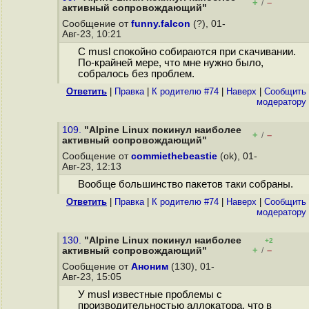
+
–
/
активный сопровождающий"
Сообщение от
funny.falcon
(?), 01-
Авг-23, 10:21
С musl спокойно собираются при скачивании.
По-крайней мере, что мне нужно было,
собралось без проблем.
Ответить
|
Правка
|
К родителю #74
|
Наверх
|
Cообщить
модератору
109.
"Alpine Linux покинул наиболее
+
–
/
активный сопровождающий"
Сообщение от
commiethebeastie
(ok), 01-
Авг-23, 12:13
Вообще большинство пакетов таки собраны.
Ответить
|
Правка
|
К родителю #74
|
Наверх
|
Cообщить
модератору
130.
"Alpine Linux покинул наиболее
+2
+
–
активный сопровождающий"
/
Сообщение от
Аноним
(130), 01-
Авг-23, 15:05
У musl известные проблемы с
производительностью аллокатора, что в