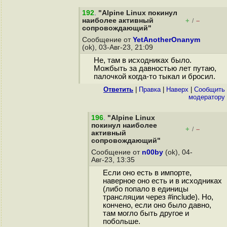
192
.
"Alpine Linux покинул
наиболее активный
+
–
/
сопровождающий"
Сообщение от
YetAnotherOnanym
(ok), 03-Авг-23, 21:09
Не, там в исходниках было.
Можбыть за давностью лет путаю,
палочкой когда-то тыкал и бросил.
Ответить
|
Правка
|
Наверх
|
Cообщить
модератору
196
.
"Alpine Linux
покинул наиболее
+
–
/
активный
сопровождающий"
Сообщение от
n00by
(ok), 04-
Авг-23, 13:35
Если оно есть в импорте,
наверное оно есть и в исходниках
(либо попало в единицы
трансляции через #include). Но,
кончено, если оно было давно,
там могло быть другое и
побольше.