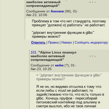
наиболее активный
+
–
/
сопровождающий"
Сообщение от
Аноним
(96), 01-
Авг-23, 10:06
Проблема в том что нет стандарта, поэтому
принцип "должен(-о) работать" не работает.
"дёргает внутренние функции в glibc"
примеры можно?
Ответить
|
Правка
|
Наверх
|
Cообщить модератору
101.
"Alpine Linux покинул
наиболее активный
+
–
/
сопровождающий"
Сообщение от
нейм
(?), 01-
Авг-23, 10:26
> "дёргает внутренние функции в glibc"
примеры можно?
Я не он, но видимо отсылка к тому что
если либы с musl не работают, то
задействовано что-то, что есть только в
glibc. Хочешь пруфов - пересобирай
питоновский контейнер под альпину и
смотри выхлоп, ибо не твоя личная