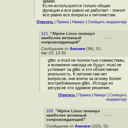
армия.
Если используются только общие
функции и все равно не работает - значит
все равно все вопросы к питонистам.
Ответить
|
Правка
|
Наверх
|
Cообщить модератору
121.
"Alpine Linux покинул
наиболее активный
+
–
/
сопровождающий"
Сообщение от
Аноним
(96), 01-
Авг-23, 13:35
glibc и musl не полностью совместимы,
и возможно никогда не будут. musl не
успевает за glibc и это объективная
реальность. К питонистам нет
вопросов, они взяли за основу более
востребованную glibc. Исходя из
ресурсов это здравое решение.
Ответить
|
Правка
|
Наверх
|
Cообщить
модератору
155.
"Alpine Linux покинул
наиболее активный
+
–
/
сопровождающий"
Сообщение от
Аноним
(155), 01-