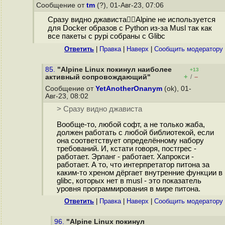
Сообщение от
tm
(?), 01-Авг-23, 07:06
Сразу видно джависта🤦‍♂️Alpine не используется
для Docker образов с Python из-за Musl так как
все пакеты с pypi собраны с Glibc
Ответить
|
Правка
|
Наверх
|
Cообщить модератору
85.
"Alpine Linux покинул наиболее
+13
+
–
активный сопровождающий"
/
Сообщение от
YetAnotherOnanym
(ok), 01-
Авг-23, 08:02
> Сразу видно джависта
Вообще-то, любой софт, а не только жаба,
должен работать с любой библиотекой, если
она соответствует определённому набору
требований. И, кстати говоря, постгрес -
работает. Эрланг - работает. Хапрокси -
работает. А то, что интерпретатор питона за
каким-то хреном дёргает внутренние функции в
glibc, которых нет в musl - это показатель
уровня программирования в мире питона.
Ответить
|
Правка
|
Наверх
|
Cообщить модератору
96.
"Alpine Linux покинул