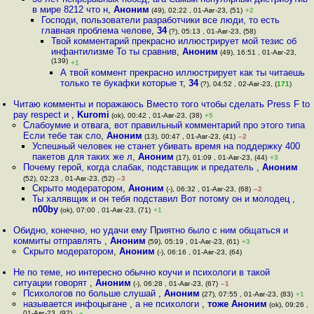
в мире 8212 что н
,
Аноним
(49), 02:22 , 01-Авг-23, (51)
+2
Господи, пользователи разработчики все люди, то есть
главная проблема челове
,
34
(?), 05:13 , 01-Авг-23, (58)
Твой комментарий прекрасно иллюстрирует мой тезис об
инфантилизме То ты сравнив
,
Аноним
(49), 16:51 , 01-Авг-23,
(139)
+1
А твой коммент прекрасно иллюстрирует как ты читаешь
только те букафки которые т
,
34
(?), 04:52 , 02-Авг-23, (
171
)
Читаю комменты и поражаюсь Вместо того чтобы сделать Press F to
pay respect и
,
Kuromi
(ok), 00:42 , 01-Авг-23, (38)
+5
Слабоумие и отвага, вот правильный комментарий про этого типа
Если тебе так сло
,
Аноним
(13), 00:47 , 01-Авг-23, (41)
–2
Успешный человек не станет убивать время на поддержку 400
пакетов для таких же л
,
Аноним
(17), 01:09 , 01-Авг-23, (44)
+3
Почему герой, когда слабак, подставщик и предатель
,
Аноним
(52), 02:23 , 01-Авг-23, (52)
–3
Скрыто модератором
,
Аноним
(-), 06:32 , 01-Авг-23, (68)
–2
Ты халявщик и он тебя подставил Вот потому он и молодец
,
n00by
(ok), 07:00 , 01-Авг-23, (71)
+1
Обидно, конечно, но удачи ему Приятно было с ним общаться и
коммиты отправлять
,
Аноним
(59), 05:19 , 01-Авг-23, (61)
+3
Скрыто модератором
,
Аноним
(-), 06:16 , 01-Авг-23, (64)
Не по теме, но интересно обычно коучи и психологи в такой
ситуации говорят
,
Аноним
(-), 06:28 , 01-Авг-23, (67)
–1
Психологов по больше слушай
,
Аноним
(27), 07:55 , 01-Авг-23, (83)
+1
называется инфоцыгане , а не психологи
,
тоже Аноним
(ok), 09:26 ,