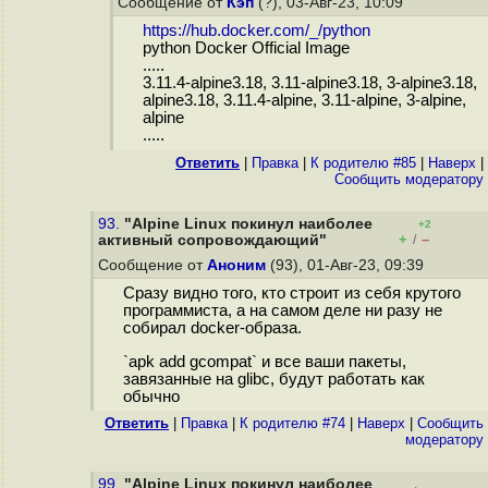
Сообщение от
Кэп
(?), 03-Авг-23, 10:09
https://hub.docker.com/_/python
python Docker Official Image
.....
3.11.4-alpine3.18, 3.11-alpine3.18, 3-alpine3.18,
alpine3.18, 3.11.4-alpine, 3.11-alpine, 3-alpine,
alpine
.....
Ответить
|
Правка
|
К родителю #85
|
Наверх
|
Cообщить модератору
93.
"Alpine Linux покинул наиболее
+2
+
–
активный сопровождающий"
/
Сообщение от
Аноним
(93), 01-Авг-23, 09:39
Сразу видно того, кто строит из себя крутого
программиста, а на самом деле ни разу не
собирал docker-образа.
`apk add gcompat` и все ваши пакеты,
завязанные на glibc, будут работать как
обычно
Ответить
|
Правка
|
К родителю #74
|
Наверх
|
Cообщить
модератору
99.
"Alpine Linux покинул наиболее