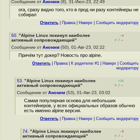
Сообщение от
Аноним
(8), 31-Июл-23, 22:49
ога, сразу видно того, кто в прод ни разу контейнеры не
собирал
Ответить
|
Правка
|
Наверх
|
Cообщить модератору
50.
"Alpine Linux покинул наиболее
–4
+
–
активный сопровождающий"
/
Сообщение от
Аноним
(50), 01-Авг-23, 02:22
Причём тут докер? Новость про alpine.
Ответить
|
Правка
|
К родителю #1
|
Наверх
|
Cообщить
модератору
53.
"Alpine Linux покинул наиболее
+10
+
–
активный сопровождающий"
/
Сообщение от
Аноним
(53), 01-Авг-23, 03:02
Самая популярная основа для небольших
контейнеров, у всех официальных образов обычно
есть именно alpine версия.
Ответить
|
Правка
|
Наверх
|
Cообщить модератору
74.
"Alpine Linux покинул наиболее
–9
+
–
активный сопровождающий"
/