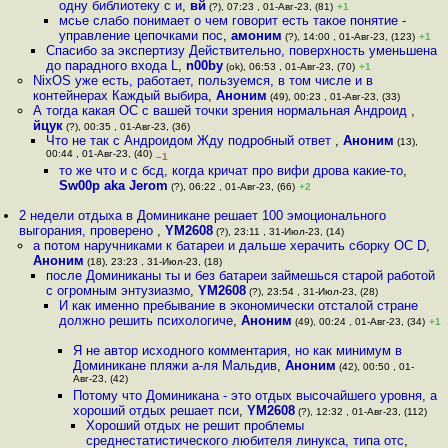
одну библиотеку с и
,
вй
(?), 07:23 , 01-Авг-23, (81)
+1
мсье слабо понимает о чем говорит есть такое понятие -
управление цепочками пос
,
амоним
(?), 14:00 , 01-Авг-23, (123)
+1
Спасибо за экспертизу Действительно, поверхность уменьшена
до парадного входа L
,
n00by
(ok), 06:53 , 01-Авг-23, (70)
+1
NixOS уже есть, работает, пользуемся, в том числе и в
контейнерах Каждый выбира
,
Аноним
(49), 00:23 , 01-Авг-23, (33)
А тогда какая ОС с вашей точки зрения нормальная Андроид
,
йцук
(?), 00:35 , 01-Авг-23, (36)
Что не так с Андроидом Жду подробный ответ
,
Аноним
(13),
00:44 , 01-Авг-23, (40)
–1
то же что и с бсд, когда кричат про вифи дрова какие-то
,
Sw00p aka Jerom
(?), 06:22 , 01-Авг-23, (66)
+2
2 недели отдыха в Доминикане решает 100 эмоционального
выгорания, проверено
,
YM2608
(?), 23:11 , 31-Июл-23, (14)
а потом наручниками к батареи и дальше херачить сборку ОС D
,
Аноним
(18), 23:23 , 31-Июл-23, (18)
после Доминиканы ты и без батареи займешься старой работой
с огромным энтузиазмо
,
YM2608
(?), 23:54 , 31-Июл-23, (28)
И как именно пребывание в экономически отсталой стране
должно решить психологиче
,
Аноним
(49), 00:24 , 01-Авг-23, (34)
+1
Я не автор исходного комментария, но как минимум в
Доминикане пляжи а-ля Мальдив
,
Аноним
(42), 00:50 , 01-
Авг-23, (42)
Потому что Доминикана - это отдых высочайшего уровня, а
хороший отдых решает пси
,
YM2608
(?), 12:32 , 01-Авг-23, (112)
Хороший отдых не решит проблемы
среднестатистического любителя линукса, типа отс
,