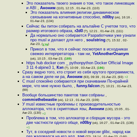
Это показатель твоего знания о том, что такое линковщик
и ABI
,
Аноним
(110), 12:15 , 01-Авг-23, (110)
Это показатель влияния религии динамическое
связывание на когнитивные способно
,
n00by
(ok), 16:16 ,
01-Авг-23, (134)
Сейчас бы питон собирать на альпайне С учетом того, что
размер итогового образа
,
r2d0
(?), 12:21 , 01-Авг-23, (111)
Да нормально оно собирается Разработчики уже узнали
про musl и делают для него
,
soulstring
(?), 15:32 , 02-
Авг-23, (
)
179
Прикол в том, что я сейчас посмотрел в исходниках
свежео интерпретатора - там ни
,
YetAnotherOnanym
(ok), 10:15 , 03-Авг-23, (
189
)
https hub docker com _ pythonpython Docker Official Image
3 11 4-alpine3 1
,
Кэп
(?), 10:09 , 03-Авг-23, (
186
)
Сразу видно того, кто строит из себя крутого программиста,
а на самом деле ни ра
,
Аноним
(93), 09:39 , 01-Авг-23, (93)
+2
С musl спокойно собираются при скачивании По-крайней
мере, что мне нужно было,
,
funny.falcon
(?), 10:21 , 01-Авг-23,
(99)
Вообще большинство пакетов таки собраны
,
commiethebeastie
(ok), 12:13 , 01-Авг-23, (109)
У musl известные проблемы с производительностью
аллокатора, что в скриптовых язы
,
Аноним
(130), 15:05 , 01-
Авг-23, (130)
+2
Проблема в том, что аллокатор и сборщик мусора - это
две частности одного обще
,
n00by
(ok), 16:27 , 01-Авг-23, (136)
+1
Тут, в соседней новости о новой версии glibc, народ как
раз жаловался на его алл
,
zog
(??), 18:14 , 01-Авг-23, (146)