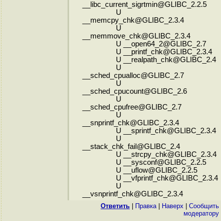
__libc_current_sigrtmin@GLIBC_2.2.5
U
__memcpy_chk@GLIBC_2.3.4
U
__memmove_chk@GLIBC_2.3.4
U __open64_2@GLIBC_2.7
U __printf_chk@GLIBC_2.3.4
U __realpath_chk@GLIBC_2.4
U
__sched_cpualloc@GLIBC_2.7
U
__sched_cpucount@GLIBC_2.6
U
__sched_cpufree@GLIBC_2.7
U
__snprintf_chk@GLIBC_2.3.4
U __sprintf_chk@GLIBC_2.3.4
U
__stack_chk_fail@GLIBC_2.4
U __strcpy_chk@GLIBC_2.3.4
U __sysconf@GLIBC_2.2.5
U __uflow@GLIBC_2.2.5
U __vfprintf_chk@GLIBC_2.3.4
U
__vsnprintf_chk@GLIBC_2.3.4
Ответить
|
Правка
|
Наверх
|
Cообщить
модератору