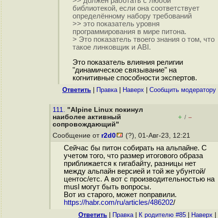
>> должен работать с любой
библиотекой, если она соответствует
определённому набору требований
>> это показатель уровня
программирования в мире питона.
> Это показатель твоего знания о том, что
такое линковщик и ABI.
Это показатель влияния религии
"динамическое связывание" на
когнитивные способности экспертов.
Ответить
|
Правка
|
Наверх
|
Cообщить модератору
111.
"Alpine Linux покинул
наиболее активный
+
–
/
сопровождающий"
Сообщение от
r2d0
(?), 01-Авг-23, 12:21
Сейчас бы питон собирать на альпайне. С
учетом того, что размер итогового образа
приближается к гигабайту, разницы нет
между альпайн версией и той же убунтой/
центос/етс. А вот с производительностью на
musl могут быть вопросы.
Вот из старого, может поправили.
https://habr.com/ru/articles/486202
/
Ответить
|
Правка
|
К родителю #85
|
Наверх
|