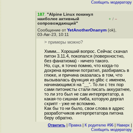
Cообщить модератору
187
.
"Alpine Linux покинул
наиболее активный
+
–
/
сопровождающий"
Сообщение от
YetAnotherOnanym
(ok),
03-Авг-23, 10:11
> примеры можно?
Хммм... Хороший вопрос. Сейчас скачал
питон 3.11.4, покопался (поверхностно,
без фанатизма) - ничего такого.
Но, сцк, я точно помню, что когда-то
дохрена времени потратил, разбираясь в
глюке, и причина оказалась в том, что
вызывалась функция из glibc с именем,
начинающимся на "__". То ли с тех пор
сами питонисты стали писать аккуратнее,
то ли это был не сам интерпретатор, а
какая-то сишная либа, которую дергал
скрипт - уже не вспомню.
Как бы то ни было, свои слова в адрес
разработчиков интерпретатора питона
беру обратно.
Ответить
|
Правка
|
К родителю #96
|
Наверх
|
Cообщить модератору