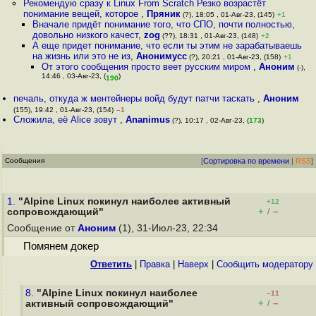
Рекомендую сразу к Linux From Scratch Резко возрастёт
понимание вещей, которое
,
Пряник
(?), 18:05 , 01-Авг-23, (145)
+1
Вначале придёт понимание того, что СПО, почти полностью,
довольно низкого качест
,
zog
(??), 18:31 , 01-Авг-23, (148)
+2
А еще придет понимание, что если ты этим не зарабатываешь
на жизнь или это не из
,
Анонимусс
(?), 20:21 , 01-Авг-23, (158)
+1
От этого сообщения просто веет русским миром
,
Аноним
(-),
14:46 , 03-Авг-23, (
)
190
печаль, откуда ж ментейнеры войд будут патчи таскать
,
Аноним
(155), 19:42 , 01-Авг-23, (154)
–1
Сложила, её Alice зовут
,
Ananimus
(?), 10:17 , 02-Авг-23, (
173
)
Сообщения
[
Сортировка по времени
|
RSS
]
1.
"Alpine Linux покинул наиболее активный
+12
+
–
сопровождающий"
/
Сообщение от
Аноним
(1), 31-Июл-23, 22:34
Помянем докер
Ответить
|
Правка
|
Наверх
|
Cообщить модератору
8.
"Alpine Linux покинул наиболее
–11
+
–
активный сопровождающий"
/