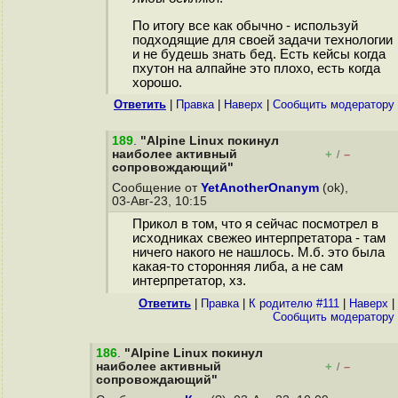
По итогу все как обычно - используй
подходящие для своей задачи технологии
и не будешь знать бед. Есть кейсы когда
пхутон на алпайне это плохо, есть когда
хорошо.
Ответить
|
Правка
|
Наверх
|
Cообщить модератору
189
.
"Alpine Linux покинул
наиболее активный
+
–
/
сопровождающий"
Сообщение от
YetAnotherOnanym
(ok),
03-Авг-23, 10:15
Прикол в том, что я сейчас посмотрел в
исходниках свежео интерпретатора - там
ничего накого не нашлось. М.б. это была
какая-то сторонняя либа, а не сам
интерпретатор, хз.
Ответить
|
Правка
|
К родителю #111
|
Наверх
|
Cообщить модератору
186
.
"Alpine Linux покинул
наиболее активный
+
–
/
сопровождающий"