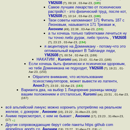
YM2608
(?), 09:19 , 03-Авг-23, (
185
)
Самое лучшее лекарство от психических
растройст - это физический труд, после кот
,
YM2608
(?), 10:14 , 03-Авг-23, (
188
)
Твои советы напоминают 171 Фитиль 187 с
Леоновым, называется 171 Трезвая ж
,
Аноним
(49), 22:38 , 03-Авг-23, (
193
)
а ты хочешь только таблетками лечиться ну
ты точно либо дурак, либо тролль
,
YM2608
(?), 23:15 , 03-Авг-23, (
194
)
я акцентирую на Доминикану - потому-что это
оптимальный вариант В Тайланде леди
,
YM2608
(?), 00:54 , 02-Авг-23, (169)
НАКАТИМ
,
Kuromi
(ok), 23:43 , 01-Авг-23, (166)
Если хочешь быть физически и психически здоровым,
но тебе Доминикана не подходит
,
YM2608
(?), 19:21 , 01-
Авг-23, (153)
Обратите внимание, что использование
психостимуляторов, может вывести из латентн
,
Anon3
(?), 23:33 , 02-Авг-23, (
183
)
Варианта два, на выбор 1 Лицезрение разницы между
вашим положением и отсталосью
,
Kuromi
(ok), 23:51 , 01-Авг-23,
(167)
всё альпийский линукс можно хоронить употребляю на реальном
железе, с докером
,
Аноним
(16), 23:22 , 31-Июл-23, (16)
Аниме пересмотрел, с кем не бывает
,
Аноним
(17), 23:23 , 31-Июл-23,
(17)
+2
Другие сопровождающие берут себе пакеты https github com
alpinelinux aports co
,
Аноним
(19), 23:27 , 31-Июл-23, (19)
+1