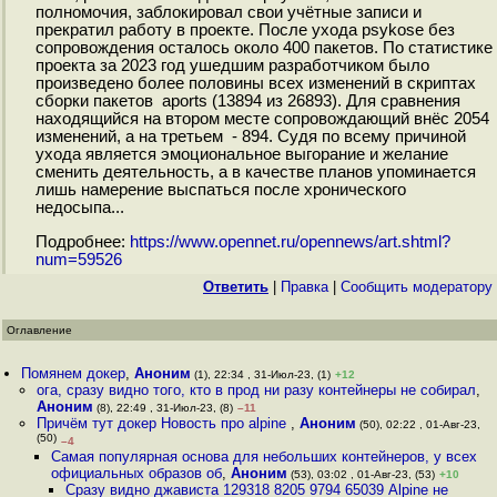
полномочия, заблокировал свои учётные записи и
прекратил работу в проекте. После ухода psykose без
сопровождения осталось около 400 пакетов. По статистике
проекта за 2023 год ушедшим разработчиком было
произведено более половины всех изменений в скриптах
сборки пакетов aports (13894 из 26893). Для сравнения
находящийся на втором месте сопровождающий внёс 2054
изменений, а на третьем - 894. Судя по всему причиной
ухода является эмоциональное выгорание и желание
сменить деятельность, а в качестве планов упоминается
лишь намерение выспаться после хронического
недосыпа...
Подробнее:
https://www.opennet.ru/opennews/art.shtml?
num=59526
Ответить
|
Правка
|
Cообщить модератору
Оглавление
Помянем докер
,
Аноним
(1), 22:34 , 31-Июл-23, (1)
+12
ога, сразу видно того, кто в прод ни разу контейнеры не собирал
,
Аноним
(8), 22:49 , 31-Июл-23, (8)
–11
Причём тут докер Новость про alpine
,
Аноним
(50), 02:22 , 01-Авг-23,
(50)
–4
Самая популярная основа для небольших контейнеров, у всех
официальных образов об
,
Аноним
(53), 03:02 , 01-Авг-23, (53)
+10
Сразу видно джависта 129318 8205 9794 65039 Alpine не