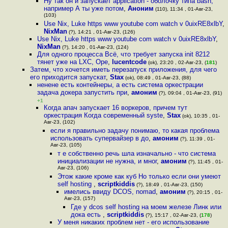
Ну так он и запускает application - оболочку типа bash,
например А ты уже потом
,
Аноним
(110), 11:34 , 01-Авг-23,
(103)
Use Nix, Luke https www youtube com watch v 0uixRE8xlbY
,
NixMan
(?), 14:21 , 01-Авг-23, (126)
Use Nix, Luke https www youtube com watch v 0uixRE8xlbY
,
NixMan
(?), 14:20 , 01-Авг-23, (124)
Для одного процесса Всё, что требует запуска init 8212
тянет уже на LXC, Ope
,
lucentcode
(ok), 23:20 , 02-Авг-23, (
181
)
Затем, что хочется иметь перезапуск приложения, для чего
его приходится запускат
,
Stax
(ok), 08:49 , 01-Авг-23, (88)
ненене есть контейнеры, а есть система оркестрации
задача докера запустить при
,
амоним
(?), 09:04 , 01-Авг-23, (91)
+1
Когда апач запускает 16 воркеров, причем тут
оркестрация Когда современный syste
,
Stax
(ok), 10:35 , 01-
Авг-23, (102)
если я правильно задачу понимаю, то какая проблема
использовать супервайзер в до
,
амоним
(?), 11:39 , 01-
Авг-23, (105)
т е собственно речь шла изначально - что система
инициализации не нужна, и мног
,
амоним
(?), 11:45 , 01-
Авг-23, (106)
Этож какие кроме как куб Но только если они умеют
self hosting
,
scriptkiddis
(?), 18:49 , 01-Авг-23, (150)
имелись ввиду DCOS, nomad
,
амоним
(?), 20:15 , 01-
Авг-23, (157)
Где у dcos self hosting на моем железе Линк или
дока есть
,
scriptkiddis
(?), 15:17 , 02-Авг-23, (
178
)
У меня никаких проблем нет - его использование