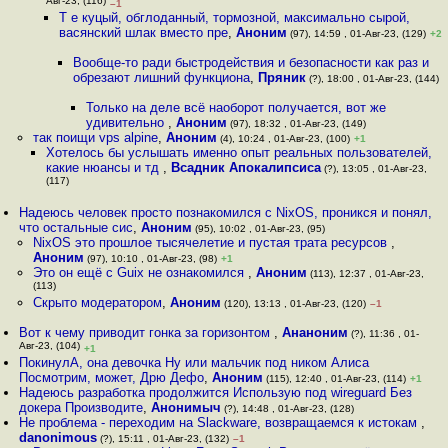
Авг-23, (116)
–1
Т е куцый, обглоданный, тормозной, максимально сырой,
васянский шлак вместо пре
,
Аноним
(97), 14:59 , 01-Авг-23, (129)
+2
Вообще-то ради быстродействия и безопасности как раз и
обрезают лишний функциона
,
Пряник
(?), 18:00 , 01-Авг-23, (144)
Только на деле всё наоборот получается, вот же
удивительно
,
Аноним
(97), 18:32 , 01-Авг-23, (149)
так поищи vps alpine
,
Аноним
(4), 10:24 , 01-Авг-23, (100)
+1
Хотелось бы услышать именно опыт реальных пользователей,
какие нюансы и тд
,
Всадник Апокалипсиса
(?), 13:05 , 01-Авг-23,
(117)
Надеюсь человек просто познакомился с NixOS, проникся и понял,
что остальные сис
,
Аноним
(95), 10:02 , 01-Авг-23, (95)
NixOS это прошлое тысячелетие и пустая трата ресурсов
,
Аноним
(97), 10:10 , 01-Авг-23, (98)
+1
Это он ещё с Guix не ознакомился
,
Аноним
(113), 12:37 , 01-Авг-23,
(113)
Скрыто модератором
,
Аноним
(120), 13:13 , 01-Авг-23, (120)
–1
Вот к чему приводит гонка за горизонтом
,
Ананоним
(?), 11:36 , 01-
Авг-23, (104)
+1
ПокинулА, она девочка Ну или мальчик под ником Алиса
Посмотрим, может, Дрю Дефо
,
Аноним
(115), 12:40 , 01-Авг-23, (114)
+1
Надеюсь разработка продолжится Использую под wireguard Без
докера Производите
,
Анонимыч
(?), 14:48 , 01-Авг-23, (128)
Не проблема - переходим на Slackware, возвращаемся к истокам
,
danonimous
(?), 15:11 , 01-Авг-23, (132)
–1