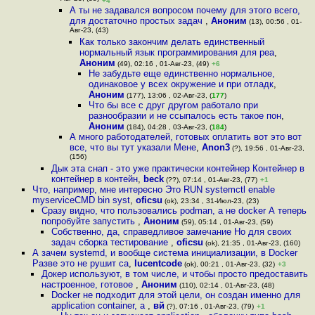
+4
А ты не задавался вопросом почему для этого всего,
для достаточно простых задач
,
Аноним
(13), 00:56 , 01-
Авг-23, (43)
Как только закончим делать единственный
нормальный язык программирования для реа
,
Аноним
(49), 02:16 , 01-Авг-23, (49)
+6
Не забудьте еще единственно нормальное,
одинаковое у всех окружение и при отладк
,
Аноним
(177), 13:06 , 02-Авг-23, (
177
)
Что бы все с друг другом работало при
разнообразии и не ссыпалось есть такое пон
,
Аноним
(184), 04:28 , 03-Авг-23, (
184
)
А много работодателей, готовых оплатить вот это вот
все, что вы тут указали Мене
,
Anon3
(?), 19:56 , 01-Авг-23,
(156)
Дык эта снап - это уже практически контейнер Контейнер в
контейнер в контейн
,
beck
(??), 07:14 , 01-Авг-23, (77)
+1
Что, например, мне интересно Это RUN systemctl enable
myserviceCMD bin syst
,
oficsu
(ok), 23:34 , 31-Июл-23, (23)
Сразу видно, что пользовались podman, а не docker А теперь
попробуйте запустить
,
Аноним
(59), 05:14 , 01-Авг-23, (59)
Собственно, да, справедливое замечание Но для своих
задач сборка тестирование
,
oficsu
(ok), 21:35 , 01-Авг-23, (160)
А зачем systemd, и вообще система инициализации, в Docker
Разве это не рушит са
,
lucentcode
(ok), 00:21 , 01-Авг-23, (32)
+3
Докер используют, в том числе, и чтобы просто предоставить
настроенное, готовое
,
Аноним
(110), 02:14 , 01-Авг-23, (48)
Docker не подходит для этой цели, он создан именно для
application container, а
,
вй
(?), 07:16 , 01-Авг-23, (79)
+1