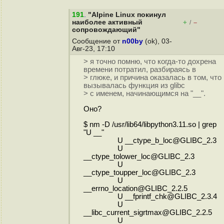
191
.
"Alpine Linux покинул
наиболее активный
+
–
/
сопровождающий"
Сообщение от
n00by
(ok), 03-
Авг-23, 17:10
> я точно помню, что когда-то дохрена
времени потратил, разбираясь в
> глюке, и причина оказалась в том, что
вызывалась функция из glibc
> с именем, начинающимся на "__".
Оно?
$ nm -D /usr/lib64/libpython3.11.so | grep
"U __"
U __ctype_b_loc@GLIBC_2.3
U
__ctype_tolower_loc@GLIBC_2.3
U
__ctype_toupper_loc@GLIBC_2.3
U
__errno_location@GLIBC_2.2.5
U __fprintf_chk@GLIBC_2.3.4
U
__libc_current_sigrtmax@GLIBC_2.2.5
U