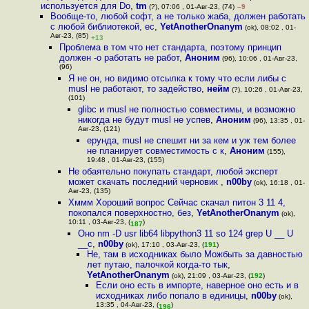
используется для Do
,
tm
(?), 07:06 , 01-Авг-23, (74)
–9
Вообще-то, любой софт, а не только жаба, должен работать
с любой библиотекой, ес
,
YetAnotherOnanym
(ok), 08:02 , 01-
Авг-23, (85)
+13
Проблема в том что нет стандарта, поэтому принцип
должен -о работать не работ
,
Аноним
(96), 10:06 , 01-Авг-23,
(96)
Я не он, но видимо отсылка к тому что если либы с
musl не работают, то задейство
,
нейм
(?), 10:26 , 01-Авг-23,
(101)
glibc и musl не полностью совместимы, и возможно
никогда не будут musl не успев
,
Аноним
(96), 13:35 , 01-
Авг-23, (121)
ерунда, musl не спешит ни за кем и уж тем более
не планирует совместимость с к
,
Аноним
(155),
19:48 , 01-Авг-23, (155)
Не обаятельно покупать стандарт, любой эксперт
может скачать последний черновик
,
n00by
(ok), 16:18 , 01-
Авг-23, (135)
Хммм Хороший вопрос Сейчас скачал питон 3 11 4,
покопался поверхностно, без
,
YetAnotherOnanym
(ok),
10:11 , 03-Авг-23, (
)
187
Оно nm -D usr lib64 libpython3 11 so 124 grep U __ U
__c
,
n00by
(ok), 17:10 , 03-Авг-23, (
191
)
Не, там в исходниках было Можбыть за давностью
лет путаю, палочкой когда-то тык
,
YetAnotherOnanym
(ok), 21:09 , 03-Авг-23, (
192
)
Если оно есть в импорте, наверное оно есть и в
исходниках либо попало в единицы
,
n00by
(ok),
13:35 , 04-Авг-23, (
)
196