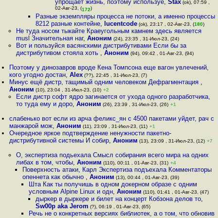
упрощает жизнь, поэтому используе
,
Stax
(ok), 07:59 ,
02-Авг-23, (
)
172
Разные экземпляры процесса не потоки, а именно процессы
8212 разные контейне
,
lucentcode
(ok), 23:17 , 02-Авг-23, (
180
)
Не туда носом тыкайте Краеугольным камнем здесь является
musl Значительная наг
,
Аноним
(24), 23:35 , 31-Июл-23, (24)
Вот и пользуйся васянскими дистрибутивами Если бы за
дистрибутивом стояла хоть
,
Аноним
(94), 09:42 , 01-Авг-23, (94)
Поэтому у динозавров вроде Кена Томпсона еще вагон увлечений,
кого угодно достан
,
Alex
(??), 22:45 , 31-Июл-23, (7)
Минус ещё дистр, тащимый одним человеком Дефрагментация
,
Аноним
(10), 23:04 , 31-Июл-23, (10)
+2
Если дистр софт ядро загинается от ухода одного разработчика,
то туда ему и доро
,
Аноним
(26), 23:39 , 31-Июл-23, (26)
+1
слабенько вот если из арча феликс_ян c 4500 пакетами уйдет, рач с
манжарой мож
,
Аноним
(11), 23:09 , 31-Июл-23, (11)
+1
Очередное яркое подтверждение ненужности пакетно-
дистрибутивной системы И собир
,
Аноним
(13), 23:09 , 31-Июл-23, (12)
+7
О, экспертиза подьехала Смысл собирания всего мира на одних
либах в том, чтобы
,
Аноним
(110), 00:11 , 01-Авг-23, (31)
+4
Поверхность атаки, Карл Экспертиза подъехала Комментаторы
опеннета как обычно
,
Аноним
(13), 00:44 , 01-Авг-23, (39)
Шта Как ты получишь в одном докерном образе с одним
условным Alpine Linux и одн
,
Аноним
(110), 01:41 , 01-Авг-23, (47)
дыркер в дыркере и билет на концерт Кобзона делов то
,
Sw00p aka Jerom
(?), 06:19 , 01-Авг-23, (65)
Речь не о конкретных версиях библиотек, а о том, что обновив