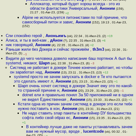
Аллокатор, который будет хорош всегда - это из
области фантастики Универсальный
,
Аноним
(159),
21:27 , 01-Авг-23, (159)
+2
Alpine не используется питонистами по той причине, что
самосборный питон и завис
,
Аноним
(152), 19:13 , 01-Авг-23,
(152)
Спи спокойно герой
,
Аноньимъ
(ok), 22:34 , 31-Июл-23, (2)
+19
Алиса, и ты в веб-кам
,
дАнон
(?), 22:35 , 31-Июл-23, (3)
+6
ник говорящий
,
Аноним
(4), 22:35 , 31-Июл-23, (4)
+2
Раньше жили без Докера и сейчас проживём
,
th3m3
(ok), 22:36 , 31-
Июл-23, (5)
–1
Видите до чего человека довело написание баш портянок А был бы
systemd, никаког
,
Шарп
(ok), 22:38 , 31-Июл-23, (6)
–3
Системд не работает в докере Точнее конечно работает, но чтобы
он заработал над
,
Аноним
(13), 23:11 , 31-Июл-23, (13)
+12
systemd просто не зачем запускать в docker е Те кто пытаются
это сделать имеют л
,
Аноним
(15), 23:15 , 31-Июл-23, (15)
+1
Шарп очень хочет системд в докере Значит ему это по какой-
то странной причине н
,
Аноним
(20), 23:29 , 31-Июл-23, (20)
–1
dotnet ели я правильно понял За 50 приложений ни в одном
не видел Единственная
,
Аноним
(15), 23:33 , 31-Июл-23, (22)
+1
Кстати одна из причин зачем системд в докере это если тебе
нужно поставить в кон
,
Аноним
(20), 23:31 , 31-Июл-23, (21)
Не надо ставить snap пакеты в контейнер DУ большинства
софта либо свой образ ес
,
Аноним
(15), 23:35 , 31-Июл-23, (25)
+1
В контейнер лучше даже не пакеты устанавливать зачем
вам не нужный мусор, вроде
,
lucentcode
(ok), 00:32 , 01-
Авг-23, (35)