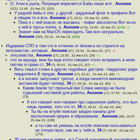
О, Алиса ушла, Патриция впрягается Бабы наше всё
,
Аноним
(115), 12:46 , 01-Авг-23, (115)
У родной бабы it she, у другой - радужный флаг в профиле Вот
в общем то и все
,
Аноним
(17), 23:11 , 01-Авг-23, (165)
Пока я с ней взасос не жахаюсь - пофиг абсолютно Вот если
к ней в трусы полез, а
,
Аноним
(174), 10:46 , 02-Авг-23, (
174
)
+1
Значит нам на MacOS переходить Там все натурально
,
Аноним
(195), 00:14 , 04-Авг-23, (
195
)
Издержки СПО в том что в отличие от бизнеса он строится на
интузиастах, которым
,
Аноним
(27), 23:54 , 31-Июл-23, (27)
–2
энтузиастах
,
Аноним
(27), 23:55 , 31-Июл-23, (29)
+1
что за ерунда, мне бы еще ктото говорил чтото исправить в моих
патчах и сроки ст
,
34
(?), 00:41 , 01-Авг-23, (37)
+1
Весь смысл слаки и других подобных дистров - пердолинг ради
пердолинга В продак
,
Аноним
(17), 01:41 , 01-Авг-23, (46)
+2
а в космос запускают третье, а когда начнется межзвездная
экспансия будет четвер
,
34
(?), 05:18 , 01-Авг-23, (60)
–1
Каким боком тут прошлый век Слака никогда не была
сурьезной системой для работы
,
Аноним
(17), 07:05 , 01-Авг-23,
(73)
А кто говорит или говорил про серьезную работу, это был
лишь пример, того что эт
,
34
(?), 08:01 , 01-Авг-23, (84)
Ты бы на ютубе поискал заодно каналы для
восполнения прорех в образовании
,
Аноним
(49), 16:47 ,
01-Авг-23, (138)
а ты сам не умеешь на ютубе поиском пользоваться
ну сочувствую, как же у тебя в
,
34
(?), 04:49 , 02-Авг-23,
(170)
30 лет непрерывных побед, ага Самый популярный дистрибутив