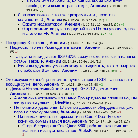
Хахаха Их там больше, но они ничего не коммитят
вообще, или комитят раз в год л
,
Аноним
(9), 19:02 , 19-
Фев-24, (
)
90
0 разработчиков - это тоже разработчики , просто в
количестве 0
,
Аноним
(52), 16:24 , 19-Фев-24, (
52
)
+1
Скрыто модератором
,
Аноним
(-), 16:41 , 19-Фев-24, (
55
)
+1
0 программистов ругал сердитый шеф Потом уволил одного
и стало их FF
,
Аноним
(-), 20:40 , 19-Фев-24, (
107
)
+1
Потдержку X оставят
,
Аноним
(-), 14:06 , 19-Фев-24, (4)
Надеюсь, что нет Иксы сдать в архив
,
Аноним
(-), 14:17 , 19-Фев-24,
(6)
–7
та пускай выкидывают 8230 8230 сразу после того как в валянке
хотябы ваком н
,
Аноним
(3), 14:29 , 19-Фев-24, (11)
Если вы удумали условия кому-то выдвигать, то этот мир так
не работает Вам надо
,
Аноним
(-), 18:50 , 19-Фев-24, (
84
)
–2
Это окружение вообще ничем не лучше старого LXDE, а панель так
вообще хуже, непо
,
Аноним
(9), 14:23 , 19-Фев-24, (8)
+2
Дожили Нетормозящий на i3 интерфейс 8212 достижение
,
Аноним
(10), 14:26 , 19-Фев-24, (10)
+11
А если окна открывать или меню Про браузер не спрашиваю, мы
же тут культурные л
,
IdeaFix
(ok), 14:29 , 19-Фев-24, (12)
Не понимаю удивления 13 летней давности оборудование, уже
пора на свалку выкиды
,
Аноним
(9), 14:30 , 19-Фев-24, (14)
–5
На виндах ничего не тормозит и на Core 2 Duo Ну если,
конечно, обмазываться вся
,
Аноним
(10), 14:37 , 19-Фев-24, (17)
Старый сервер на Core Quad 8800 работает как печатная
машинка и запускалка старо
,
AleksK
(ok), 14:47 , 19-Фев-24, (26)
–
1