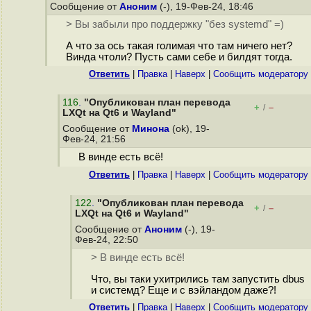
Сообщение от
Аноним
(-), 19-Фев-24, 18:46
> Вы забыли про поддержку "без systemd" =)
А что за ось такая голимая что там ничего нет?
Винда чтоли? Пусть сами себе и билдят тогда.
Ответить
|
Правка
|
Наверх
|
Cообщить модератору
116
.
"Опубликован план перевода
+
–
/
LXQt на Qt6 и Wayland"
Сообщение от
Минона
(ok), 19-
Фев-24, 21:56
В винде есть всё!
Ответить
|
Правка
|
Наверх
|
Cообщить модератору
122
.
"Опубликован план перевода
+
–
/
LXQt на Qt6 и Wayland"
Сообщение от
Аноним
(-), 19-
Фев-24, 22:50
> В винде есть всё!
Что, вы таки ухитрились там запустить dbus
и системд? Еще и с вэйландом даже?!
Ответить
|
Правка
|
Наверх
|
Cообщить модератору