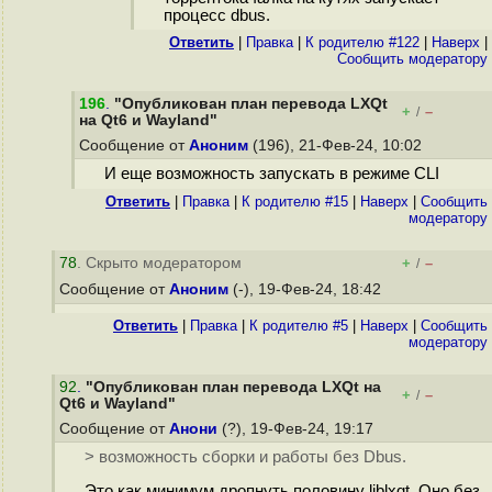
процесс dbus.
Ответить
|
Правка
|
К родителю #122
|
Наверх
|
Cообщить модератору
196
.
"Опубликован план перевода LXQt
+
–
/
на Qt6 и Wayland"
Сообщение от
Аноним
(196), 21-Фев-24, 10:02
И еще возможность запускать в режиме CLI
Ответить
|
Правка
|
К родителю #15
|
Наверх
|
Cообщить
модератору
78
. Скрыто модератором
+
–
/
Сообщение от
Аноним
(-), 19-Фев-24, 18:42
Ответить
|
Правка
|
К родителю #5
|
Наверх
|
Cообщить
модератору
92
.
"Опубликован план перевода LXQt на
+
–
/
Qt6 и Wayland"
Сообщение от
Анони
(?), 19-Фев-24, 19:17
> возможность сборки и работы без Dbus.
Это как минимум дропнуть половину liblxqt. Оно без