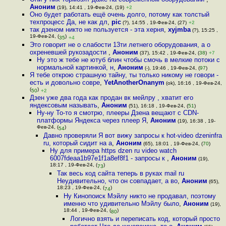
Аноним
(19), 14:41 , 19-Фев-24, (19)
+2
Оно будет работать ещё очень долго, потому как толстый
техпроцесс Да, не как дл
,
pic
(?), 14:55 , 19-Фев-24, (27)
+2
так дзеном никто не пользуется - эта херня
,
xyjmba
(?), 15:25 ,
19-Фев-24, (
)
35
+4
Это говорит не о слабости 13ти летнего оборудования, а о
охреневшей рукозадости
,
Аноним
(37), 15:42 , 19-Фев-24, (
38
)
+7
Ну это ж тебе не ютуб блин чтобы смочь в мелкие потоки с
нормальной картинкой, н
,
Аноним
(-), 19:46 , 19-Фев-24, (
97
)
Я тебе открою страшную тайну, ты только никому не говори -
есть и довольно совре
,
YetAnotherOnanym
(ok), 16:16 , 19-Фев-24,
(
)
50
+2
Дзен уже два года как продан вк мейлру , хватит его
яндексовым называть
,
Аноним
(51), 16:18 , 19-Фев-24, (
51
)
Ну-ну То-то я смотрю, плееры Дзена вещают с CDN-
платформы Яндекса через плеер Я
,
Аноним
(19), 16:38 , 19-
Фев-24, (
)
54
Давно проверяли Я вот вижу запросы к hot-video dzeninfra
ru, который сидит на а
,
Аноним
(65), 18:01 , 19-Фев-24, (
70
)
Ну для примера https dzen ru video watch
6007fdeaa1b97e1f1a8ef8f1 - запросы к
,
Аноним
(19),
18:17 , 19-Фев-24, (
)
73
Так весь код сайта теперь в руках mail ru
Неудивительно, что он совпадает, а во
,
Аноним
(65),
18:23 , 19-Фев-24, (
)
74
Ну Кинопоиск Мэйлу никто не продавал, поэтому
именно что удивительно Мэйлу было
,
Аноним
(19),
18:44 , 19-Фев-24, (
)
80
Логично взять и переписать код, который просто