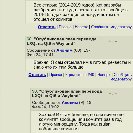
Все старые (2014-2019 годов) lxqt разрабы
разбрелись кто куда. pcman так тот вообще в
2014-15 годах закодил основу, и потом он
отошел от комитов.
Ответить
|
Правка
|
Наверх
|
Cообщить модератору
60
.
"Опубликован план перевода
+
–
/
LXQt на Qt6 и Wayland"
Сообщение от
Аноним
(60), 19-
Фев-24, 17:41
Брехня. Я сам отсылал им в гитхаб реквесты и
знаю что их там больше.
Ответить
|
Правка
|
К родителю #40
|
Наверх
|
Cообщить
модератору
90
.
"Опубликован план перевода
+
–
/
LXQt на Qt6 и Wayland"
Сообщение от
Аноним
(9), 19-
Фев-24, 19:02
Хахаха! Их там больше, но они ничего не
коммитят вообще, или комитят раз в год
лютую минорщину. Тогда как tsujan
побольше комиттит.