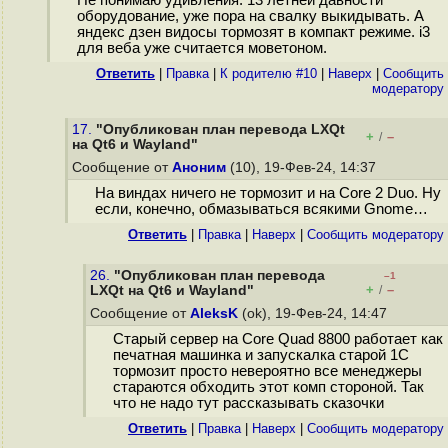
Не понимаю удивления. 13 летней давности
оборудование, уже пора на свалку выкидывать. А
яндекс дзен видосы тормозят в компакт режиме. i3
для веба уже считается моветоном.
Ответить
|
Правка
|
К родителю #10
|
Наверх
|
Cообщить
модератору
17.
"Опубликован план перевода LXQt
+
–
/
на Qt6 и Wayland"
Сообщение от
Аноним
(10), 19-Фев-24, 14:37
На виндах ничего не тормозит и на Core 2 Duo. Ну
если, конечно, обмазываться всякими Gnome…
Ответить
|
Правка
|
Наверх
|
Cообщить модератору
26.
"Опубликован план перевода
–1
+
–
LXQt на Qt6 и Wayland"
/
Сообщение от
AleksK
(ok), 19-Фев-24, 14:47
Старый сервер на Core Quad 8800 работает как
печатная машинка и запускалка старой 1С
тормозит просто невероятно все менеджеры
стараются обходить этот комп стороной. Так
что не надо тут рассказывать сказочки
Ответить
|
Правка
|
Наверх
|
Cообщить модератору