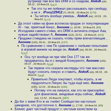
рутрекер там все без DRM и со скидкам
,
AleksK
(ok),
08:12 , 20-Фев-24, (
)
167
Так это ты же побежал рассказывать про свободу,
а не я
,
iPony129412
(?), 09:55 , 20-Фев-24, (
175
)
Ты читать вообще умеешь
,
AleksK
(ok), 10:03 , 20-
Фев-24, (
)
177
Да этоот габен на фоне всплеска продаж от популяризации
AI - так, приятный бонус
,
Аноним
(-), 18:59 , 19-Фев-24, (
89
)
Исходники самого стима, его DRM и античита открыл Ааа,
чужые задействовал А
,
Аноним
(110), 20:51 , 19-Фев-24, (
110
)
Продажи стимдека не сказать чтобы прям впечатляющие
,
Аноним
(140), 00:41 , 20-Фев-24, (
147
)
По сравнению с чем По сравнению с любыми попытками
в игровой минипк на винде он
,
AleksK
(ok), 00:50 , 20-Фев-24,
(
)
151
Ось тут вообще ни при чём Оно 177 так же
продавалось бы и с виндой Конкуренто
,
Аноним
(140),
05:37 , 20-Фев-24, (
)
158
Так первое что сказали иксперды что там массово
будут сносить линукс и ставить
,
AleksK
(ok), 08:33 , 20-
Фев-24, (
)
169
Правильно Люди покупают, чтобы играть, а не
пердолиться Линукс бы туда ещё мен
,
Аноним
(185), 12:23 , 20-Фев-24, (
184
)
Потому что на линуксе, как это ни прискорбно
для фанатиков, виндовые игры сейчас
,
AleksK
(ok), 12:52 , 20-Фев-24, (
187
)
Да бог с вами Кто ж их гнобит Сообщество настолько
шикарное, что достаточно п
,
Аноним
(-), 17:56 , 19-Фев-24, (
68
)
Бизнес дает честный продукт с честным качеством за