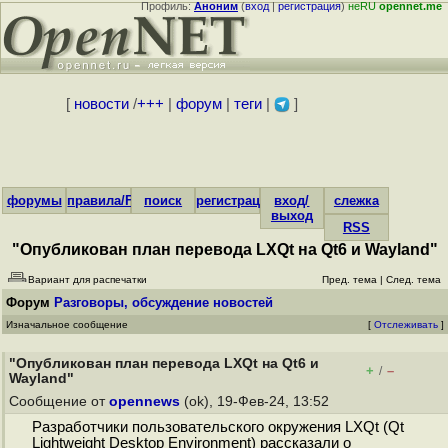
Профиль:
Аноним
(
вход
|
регистрация
)
неRU
opennet.me
[
новости
/
+++
|
форум
|
теги
|
]
форумы
правила/FAQ
поиск
регистрация
вход/
слежка
выход
RSS
"Опубликован план перевода LXQt на Qt6 и Wayland"
Вариант для распечатки
Пред. тема
|
След. тема
Форум
Разговоры, обсуждение новостей
Изначальное сообщение
[
Отслеживать
]
"Опубликован план перевода LXQt на Qt6 и
+
–
/
Wayland"
Сообщение от
opennews
(ok), 19-Фев-24, 13:52
Разработчики пользовательского окружения LXQt (Qt
Lightweight Desktop Environment) рассказали о