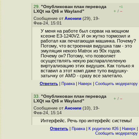
29
.
"Опубликован план перевода
+1
+
–
LXQt на Qt6 и Wayland"
/
Сообщение от
Аноним
(29), 19-
Фев-24, 15:01
У меня на работе был сервак на мощном
ксеоне E3-1240V2. И он жутко тормозил и
работал как печатающая машинка. Почему?
Потому, что встроенная видушка там - это
эмуляция некого Matrox из 90х годов.
Почему он? Потому, что позволяет
осуществлять некую распараллеленую
виртуализацию этих видушек. Как только я
вставил а этот комп даже тупо видушку-
затычку от AMD - сразу все залетало.
Ответить
|
Правка
|
Наверх
|
Cообщить модератору
33
.
"Опубликован план перевода
+
–
/
LXQt на Qt6 и Wayland"
Сообщение от
Аноним
(10), 19-
Фев-24, 15:14
Интерфейс. Речь про интерфейс системы!
Ответить
|
Правка
|
К родителю #26
|
Наверх
|
Cообщить модератору