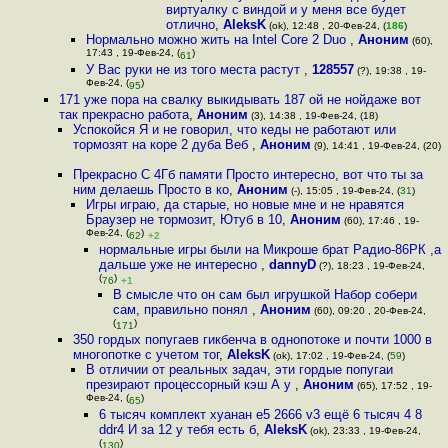
виртуалку с виндой и у меня все будет
отлично
,
AleksK
(ok), 12:48 , 20-Фев-24, (
186
)
Нормально можно жить на Intel Core 2 Duo
,
Аноним
(60),
17:43 , 19-Фев-24, (
)
61
У Вас руки не из того места растут
,
128557
(?), 19:38 , 19-
Фев-24, (
)
95
171 уже пора на свалку выкидывать 187 ой не нойдаже вот
так прекрасно работа
,
Аноним
(3), 14:38 , 19-Фев-24, (18)
Успокойся Я и не говорил, что кеды не работают или
тормозят на коре 2 дуба Веб
,
Аноним
(9), 14:41 , 19-Фев-24, (20)
Прекрасно С 4Гб памяти Просто интересно, вот что ты за
ним делаешь Просто в ко
,
Аноним
(-), 15:05 , 19-Фев-24, (
31
)
Игры играю, да старые, но новые мне и не нравятся
Браузер не тормозит, Ютуб в 10
,
Аноним
(60), 17:46 , 19-
Фев-24, (
)
62
+2
нормальные игры были на Микроше брат Радио-86РК ,а
дальше уже не интересно
,
dannyD
(?), 18:23 , 19-Фев-24,
(
)
76
+1
В смысле что он сам был игрушкой Набор собери
сам, правильно понял
,
Аноним
(60), 09:20 , 20-Фев-24,
(
)
171
350 гордых попугаев гикбенча в однопотоке и почти 1000 в
многопотке с учетом тог
,
AleksK
(ok), 17:02 , 19-Фев-24, (
59
)
В отличии от реальных задач, эти гордые попугаи
презирают процессорный кэш А у
,
Аноним
(65), 17:52 , 19-
Фев-24, (
)
65
6 тысяч комплект хуанан e5 2666 v3 ещё 6 тысяч 4 8
ddr4 И за 12 у тебя есть б
,
AleksK
(ok), 23:33 , 19-Фев-24,
(
)
130