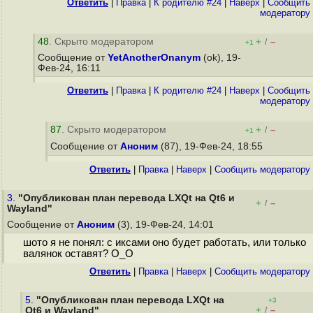
Ответить
|
Правка
|
К родителю #24
|
Наверх
|
Cообщить
модератору
48
. Скрыто модератором
+
–
/
+1
Сообщение от
YetAnotherOnanym
(ok), 19-
Фев-24, 16:11
Ответить
|
Правка
|
К родителю #24
|
Наверх
|
Cообщить
модератору
87
. Скрыто модератором
+
–
/
+1
Сообщение от
Аноним
(87), 19-Фев-24, 18:55
Ответить
|
Правка
|
Наверх
|
Cообщить модератору
3.
"Опубликован план перевода LXQt на Qt6 и
+
–
/
Wayland"
Сообщение от
Аноним
(3), 19-Фев-24, 14:01
шото я не понял: с иксами оно будет работать, или только
валянок оставят? О_О
Ответить
|
Правка
|
Наверх
|
Cообщить модератору
5.
"Опубликован план перевода LXQt на
+3
+
–
Qt6 и Wayland"
/