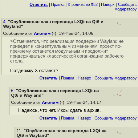
Ответить
|
Правка
|
К родителю #52
|
Наверх
|
Cообщить
модератору
4.
"Опубликован план перевода LXQt на Qt6 и
+
–
/
Wayland"
Сообщение от
Аноним
(-), 19-Фев-24, 14:06
>Отмечается, что реализация поддержки Wayland не
приведёт к концептуальным изменениям: проект по-
прежнему останется модульным и продолжит
придерживаться классической организации рабочего
стола.
Потдержку X оставят?
Ответить
|
Правка
|
Наверх
|
Cообщить модератору
6.
"Опубликован план перевода LXQt на
–7
+
–
Qt6 и Wayland"
/
Сообщение от
Аноним
(-), 19-Фев-24, 14:17
Надеюсь, что нет. Иксы сдать в архив.
Ответить
|
Правка
|
Наверх
|
Cообщить модератору
11.
"Опубликован план перевода LXQt на
+
–
/
Qt6 и Wayland"