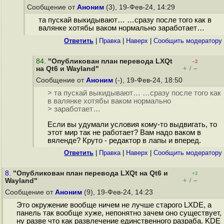
Сообщение от
Аноним
(3), 19-Фев-24, 14:29
та пускай выкидывают… …сразу после того как в
валянке хотябы ваком нормально заработает…
Ответить
|
Правка
|
Наверх
|
Cообщить модератору
84
.
"Опубликован план перевода LXQt
–2
+
–
на Qt6 и Wayland"
/
Сообщение от
Аноним
(-), 19-Фев-24, 18:50
> та пускай выкидывают… …сразу после того как
в валянке хотябы ваком нормально
> заработает…
Если вы удумали условия кому-то выдвигать, то
этот мир так не работает? Вам надо ваком в
вяленде? Круто - редактор в лапы и вперед.
Ответить
|
Правка
|
Наверх
|
Cообщить модератору
8.
"Опубликован план перевода LXQt на Qt6 и
+2
+
–
Wayland"
/
Сообщение от
Аноним
(9), 19-Фев-24, 14:23
Это окружение вообще ничем не лучше старого LXDE, а
панель так вообще хуже, непонятно зачем оно существует,
ну разве что как развлечение единственного разраба. KDE