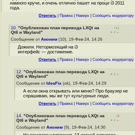
намного круче, и очень отлично пашет на проце i3 2011
года.
Ответить
|
Правка
|
Наверх
|
Cообщить модератору
10.
"Опубликован план перевода LXQt на
+11
+
–
Qt6 и Wayland"
/
Сообщение от
Аноним
(10), 19-Фев-24, 14:26
Дожили. Нетормозящий на i3
интерфейс — достижение.
Ответить
|
Правка
|
Наверх
|
Cообщить модератору
12.
"Опубликован план перевода LXQt на
+
–
/
Qt6 и Wayland"
Сообщение от
IdeaFix
(ok), 19-Фев-24, 14:29
А если окна открывать или меню? Про браузер не
спрашиваю, мы же тут культурные люди.
Ответить
|
Правка
|
Наверх
|
Cообщить модератору
14.
"Опубликован план перевода LXQt на
–5
+
–
Qt6 и Wayland"
/
Сообщение от
Аноним
(9), 19-Фев-24, 14:30