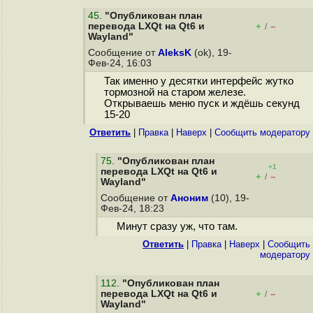
45
.
"Опубликован план
перевода LXQt на Qt6 и
+
–
/
Wayland"
Сообщение от
AleksK
(ok), 19-
Фев-24, 16:03
Так именно у десятки интерфейс жутко
тормозной на старом железе.
Открываешь меню пуск и ждёшь секунд
15-20
Ответить
|
Правка
|
Наверх
|
Cообщить модератору
75
.
"Опубликован план
+1
перевода LXQt на Qt6 и
+
–
/
Wayland"
Сообщение от
Аноним
(10), 19-
Фев-24, 18:23
Минут сразу уж, что там.
Ответить
|
Правка
|
Наверх
|
Cообщить
модератору
112
.
"Опубликован план
перевода LXQt на Qt6 и
+
–
/
Wayland"