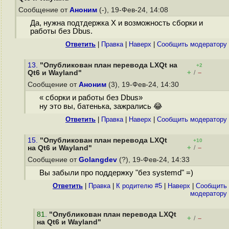
Сообщение от
Аноним
(-), 19-Фев-24, 14:08
Да, нужна подтдержка X и возможность сборки и
работы без Dbus.
Ответить
|
Правка
|
Наверх
|
Cообщить модератору
13.
"Опубликован план перевода LXQt на
+2
+
–
Qt6 и Wayland"
/
Сообщение от
Аноним
(3), 19-Фев-24, 14:30
« сборки и работы без Dbus»
ну это вы, батенька, зажрались 😂
Ответить
|
Правка
|
Наверх
|
Cообщить модератору
15.
"Опубликован план перевода LXQt
+10
+
–
на Qt6 и Wayland"
/
Сообщение от
Golangdev
(?), 19-Фев-24, 14:33
Вы забыли про поддержку "без systemd" =)
Ответить
|
Правка
|
К родителю #5
|
Наверх
|
Cообщить
модератору
81
.
"Опубликован план перевода LXQt
+
–
/
на Qt6 и Wayland"