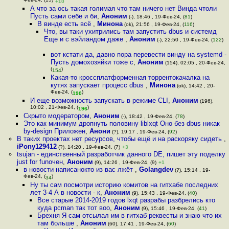
Фев-24, (15)
+10
А что за ось такая голимая что там ничего нет Винда чтоли
Пусть сами себе и би
,
Аноним
(-), 18:46 , 19-Фев-24, (
81
)
В винде есть всё
,
Минона
(ok), 21:56 , 19-Фев-24, (
116
)
Что, вы таки ухитрились там запустить dbus и системд
Еще и с вэйландом даже
,
Аноним
(-), 22:50 , 19-Фев-24, (
122
)
вот кстати да, давно пора перевести винду на systemd -
Пусть домохозяйки тоже с
,
Аноним
(154), 02:05 , 20-Фев-24,
(
)
154
Какая-то кроссплатформенная торрентокачалка на
кутях запускает процесс dbus
,
Минона
(ok), 14:42 , 20-
Фев-24, (
)
190
И еще возможность запускать в режиме CLI
,
Аноним
(196),
10:02 , 21-Фев-24, (
)
196
Скрыто модератором
,
Аноним
(-), 18:42 , 19-Фев-24, (
78
)
Это как минимум дропнуть половину liblxqt Оно без dbus никак
by-design Приложен
,
Анони
(?), 19:17 , 19-Фев-24, (
92
)
В таких проектах нет ресурсов, чтобы ещё и на раскоряку сидеть
,
iPony129412
(?), 14:20 , 19-Фев-24, (7)
+3
tsujan - единственный разработчик данного DE, пишет эту поделку
just for funочен
,
Аноним
(9), 14:26 , 19-Фев-24, (9)
+1
в новости написанокто из вас лжёт
,
Golangdev
(?), 15:14 , 19-
Фев-24, (
)
34
Ну ты сам посмотри историю комитов на гитхабе последних
лет 3-4 А в новости - к
,
Аноним
(9), 15:43 , 19-Фев-24, (
40
)
Все старые 2014-2019 годов lxqt разрабы разбрелись кто
куда pcman так тот воо
,
Аноним
(9), 15:46 , 19-Фев-24, (
41
)
Брехня Я сам отсылал им в гитхаб реквесты и знаю что их
там больше
,
Аноним
(60), 17:41 , 19-Фев-24, (
60
)