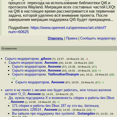
процессе перехода на использование библиотеки Qt6 и
протокола Wayland. Миграция всех составных частей LXQt
на Qt6 в настоящее время рассматривается как первичная
задача, которой уделено всё внимание проекта. После
завершения миграции поддержка Qt5 будет прекращена...
Подробнее:
https://www.opennet.ru/opennews/art.shtml?
num=60625
Ответить
|
Правка
|
Cообщить модератору
Оглавление
Скрыто модератором
,
дАнон
(?), 13:57 , 19-Фев-24, (2)
–4
Скрыто модератором
,
Аноним
(24), 14:46 , 19-Фев-24, (24)
Скрыто модератором
,
Аноним
(37), 15:38 , 19-Фев-24, (
37
)
Скрыто модератором
,
Аноним
(44), 16:02 , 19-Фев-24, (
44
)
+4
Скрыто модератором
,
YetAnotherOnanym
(ok), 16:11 , 19-Фев-24, (
48
)
+1
Скрыто модератором
,
Аноним
(87), 18:55 , 19-Фев-24, (
87
)
+1
шото я не понял с иксами оно будет работать, или только валянок
оставят О_О
,
Аноним
(3), 14:01 , 19-Фев-24, (3)
Да, нужна подтдержка X и возможность сборки и работы без Dbus
,
Аноним
(-), 14:08 , 19-Фев-24, (5)
+3
171 сборки и работы без Dbus 187 ну это вы, батенька,
зажрались 128514
,
Аноним
(3), 14:30 , 19-Фев-24, (13)
+2
Вы забыли про поддержку без systemd
,
Golangdev
(?), 14:33 , 19-