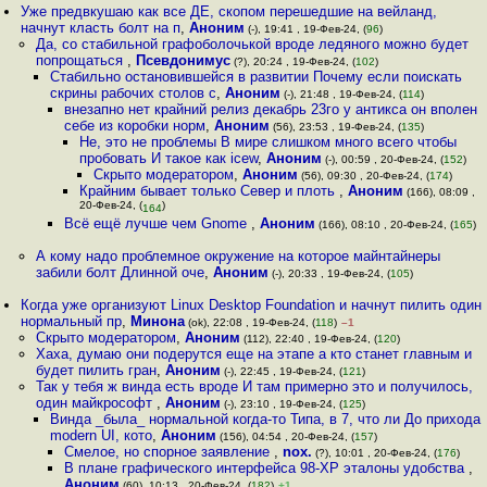
Уже предвкушаю как все ДЕ, скопом перешедшие на вейланд,
начнут класть болт на п
,
Аноним
(-), 19:41 , 19-Фев-24, (
96
)
Да, со стабильной графоболочькой вроде ледяного можно будет
попрощаться
,
Псевдонимус
(?), 20:24 , 19-Фев-24, (
102
)
Стабильно остановившейся в развитии Почему если поискать
скрины рабочих столов с
,
Аноним
(-), 21:48 , 19-Фев-24, (
114
)
внезапно нет крайний релиз декабрь 23го у антикса он вполен
себе из коробки норм
,
Аноним
(56), 23:53 , 19-Фев-24, (
135
)
Не, это не проблемы В мире слишком много всего чтобы
пробовать И такое как icew
,
Аноним
(-), 00:59 , 20-Фев-24, (
152
)
Скрыто модератором
,
Аноним
(56), 09:30 , 20-Фев-24, (
174
)
Крайним бывает только Север и плоть
,
Аноним
(166), 08:09 ,
20-Фев-24, (
)
164
Всё ещё лучше чем Gnome
,
Аноним
(166), 08:10 , 20-Фев-24, (
165
)
А кому надо проблемное окружение на которое майнтайнеры
забили болт Длинной оче
,
Аноним
(-), 20:33 , 19-Фев-24, (
105
)
Когда уже организуют Linux Desktop Foundation и начнут пилить один
нормальный пр
,
Минона
(ok), 22:08 , 19-Фев-24, (
118
)
–1
Скрыто модератором
,
Аноним
(112), 22:40 , 19-Фев-24, (
120
)
Хаха, думаю они подерутся еще на этапе а кто станет главным и
будет пилить гран
,
Аноним
(-), 22:45 , 19-Фев-24, (
121
)
Так у тебя ж винда есть вроде И там примерно это и получилось,
один майкрософт
,
Аноним
(-), 23:10 , 19-Фев-24, (
125
)
Винда _была_ нормальной когда-то Типа, в 7, что ли До прихода
modern UI, кото
,
Аноним
(156), 04:54 , 20-Фев-24, (
157
)
Смелое, но спорное заявление
,
nox.
(?), 10:01 , 20-Фев-24, (
176
)
В плане графического интерфейса 98-ХР эталоны удобства
,
Аноним
(60), 10:13 , 20-Фев-24, (
182
)
+1