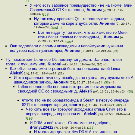
+1
У него есть забойное преимущество - не на гноме, блин
Современный GTK это полны
,
Аноним
(-), 20:31 , 19-
Фев-24, (
)
104
Ну так кому нравится Qt - те пользуются кедами,
которые даже на коре 2 дуба отли
,
Аноним
(9), 20:37 ,
19-Фев-24, (
)
106
+1
Вот не надо тут за всех, что за хамство то Меня
кеды бесят своими плазмоидами,
,
Аноним
(-),
20:50 , 19-Фев-24, (
)
109
Они задолбали с своими аконадями и непоймуками нужными
полутора нафигнужным прог
,
Аноним
(-), 18:54 , 19-Фев-24, (
86
)
Ну, посмотрим Если все DE ломанутся делать Валенок, то вот
тогда, к лучшему или
,
Kuromi
(ok), 14:34 , 19-Фев-24, (16)
–1
Как обычно положит огромный болт на пользователей Linux
,
AleksK
(ok), 14:41 , 19-Фев-24, (21)
И это правильно Бизнесу швaбодка не нужна, ему нужны лохи А
швaбодчиков загноб
,
Аноним
(53), 16:27 , 19-Фев-24, (
53
)
–2
Габен вполне себе неплохо выстрелил со стимдеком на
свободной ОС со свободными д
,
AleksK
(ok), 16:51 , 19-Фев-24, (
58
)
что-то это не по борадатомуда и Steam в первую очередь
8211 это проприетарщин
,
soarin
(ok), 18:46 , 19-Фев-24, (
82
)
–1
Что хоть все так требуют исходники стима Стим это в
первую очередь серверная ин
,
AleksK
(ok), 23:53 , 19-Фев-24,
(
)
136
И DRM и всё такое - Столлман не одобряет
,
iPony129412
(?), 04:49 , 20-Фев-24, (
155
)
И много игр делают без DRM А так идешь на