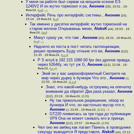
У меня на работе был сервак на мощном ксеоне E3-
1240V2 И он жутко тормозил и ра
,
Аноним
(29), 15:01 , 19-
Фев-24, (
)
29
+1
Интерфейс Речь про интерфейс системы
,
Аноним
(10),
15:14 , 19-Фев-24, (
)
33
Так именно у десятки интерфейс жутко тормозной на
старом железе Открываешь меню
,
AleksK
(ok), 16:03 , 19-
Фев-24, (
)
45
Минут сразу уж, что там
,
Аноним
(10), 18:23 , 19-Фев-24,
(
)
75
+1
Надоело из поста в пост читать галлюцинации,
решил проверить Буду отныне это ви
,
Аноним
(112),
21:35 , 19-Фев-24, (
)
112
P S ютуб в 192 215 1080 60 fps без дропов правда,
через h264ify, но тут уж G
,
Аноним
(112), 22:08 , 19-
Фев-24, (
)
117
Экий он у вас широкоформатный Смотрите на
мир через дырку в бункере Что это
,
Аноним
(-),
22:53 , 19-Фев-24, (
)
123
Знал, что какой-нибудь остроумец на опечатку
внимание да обратит Два раза указал
,
Аноним
(112), 23:19 , 19-Фев-24, (
128
)
Ну так прикольное разрешение, обзор из
бункера И что, он настолько мусор что п
,
Аноним
(-), 23:45 , 19-Фев-24, (
132
)
–1
GT220 появилась за три года до публикации
VP9 Она не может сжевать его в принци
,
Аноним
(112), 23:57 , 19-Фев-24, (
138
)
Чел оно же амбец как лагает Панель в проводнике
секунду выводится Я представля
,
AleksK
(ok), 23:12 ,