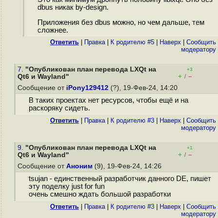
dbus никак by-design.
Приложения без dbus можно, но чем дальше, тем
сложнее.
Ответить
|
Правка
|
К родителю #5
|
Наверх
|
Cообщить
модератору
7.
"Опубликован план перевода LXQt на
+3
+
–
Qt6 и Wayland"
/
Сообщение от
iPony129412
(?), 19-Фев-24, 14:20
В таких проектах нет ресурсов, чтобы ещё и на
раскоряку сидеть.
Ответить
|
Правка
|
К родителю #3
|
Наверх
|
Cообщить
модератору
9.
"Опубликован план перевода LXQt на
+1
+
–
Qt6 и Wayland"
/
Сообщение от
Аноним
(9), 19-Фев-24, 14:26
tsujan - единственный разработчик данного DE, пишет
эту поделку just for fun
очень смешно ждать большой разработки
Ответить
|
Правка
|
К родителю #3
|
Наверх
|
Cообщить
модератору