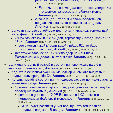
работает Что до кинопоиска, то о
,
Аноним
(65),
18:51 , 19-Фев-24, (
)
85
Если бы ты понаблюдал подольше, увидел бы,
что формат запросов к плейлисту меняе
,
Аноним
(93), 19:19 , 19-Фев-24, (
93
)
А пока ущел - от себя и своих владельцев,
продавшись каким-то российским владель
,
Аноним
(-), 19:49 , 19-Фев-24, (
98
)
Запусти там свою любимую десяточку и увидишь тормозящий
интерфейс
,
AleksK
(ok), 14:43 , 19-Фев-24, (22)
Ох уж эти сказочники с виндой, тормозящей везде, кроме i7 c
16 гб
,
Аноним
(10), 15:11 , 19-Фев-24, (
32
)
Это смотря какой i7 если какой-нибудь 920 то будет
тормозить только так
,
AleksK
(ok), 16:04 , 19-Фев-24, (
46
)
Десяточке главное SSD и число ядер не меньше 4
Разучились они делать вытесняющу
,
Аноним
(65), 18:04 , 19-
Фев-24, (
)
71
Если единственный разраб в соотоянии переписать на qt6 и
вейланд то непонятно
,
Аноним
(36), 15:37 , 19-Фев-24, (
36
)
Кде это в основном оконный менеджер и немного виджеты и
подсистемы вроде kio Са
,
Аноним
(39), 15:42 , 19-Фев-24, (
39
)
Кстати, насчёт в состоянии , я подозреваю, это целиком заслуга
кутей Автору да
,
Аноним
(39), 15:46 , 19-Фев-24, (
42
)
–1
Оригинальный автор lxqt - pcman, уже давно не пишет код Его
последние комиты в
,
Аноним
(9), 16:11 , 19-Фев-24, (
49
)
pcman на gtk писал LXDE Во времена LXQt немного
поддерживал файловый менеджер Ч
,
Аноним
(94), 19:29 , 19-
Фев-24, (
)
94
И не будет развития у lxqt вообще, это точно tsujan -
редкий неадекват В общем
,
Аноним
(9), 20:06 , 19-Фев-24, (
99
)