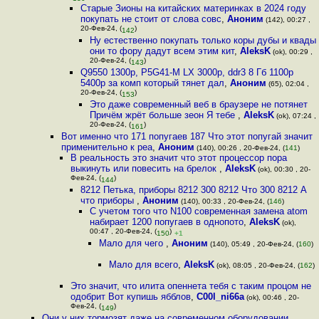
Старые Зионы на китайских материнках в 2024 году
покупать не стоит от слова совс
,
Аноним
(142), 00:27 ,
20-Фев-24, (
)
142
Ну естественно покупать только коры дубы и квады
они то фору дадут всем этим кит
,
AleksK
(ok), 00:29 ,
20-Фев-24, (
)
143
Q9550 1300р, P5G41-M LX 3000р, ddr3 8 Гб 1100р
5400р за комп который тянет дал
,
Аноним
(65), 02:04 ,
20-Фев-24, (
)
153
Это даже современный веб в браузере не потянет
Причём жрёт больше зеон Я тебе
,
AleksK
(ok), 07:24 ,
20-Фев-24, (
)
161
Вот именно что 171 попугаев 187 Что этот попугай значит
применительно к реа
,
Аноним
(140), 00:26 , 20-Фев-24, (
141
)
В реальность это значит что этот процессор пора
выкинуть или повесить на брелок
,
AleksK
(ok), 00:30 , 20-
Фев-24, (
)
144
8212 Петька, приборы 8212 300 8212 Что 300 8212 А
что приборы
,
Аноним
(140), 00:33 , 20-Фев-24, (
146
)
С учетом того что N100 современная замена atom
набирает 1200 попугаев в однопото
,
AleksK
(ok),
00:47 , 20-Фев-24, (
)
150
+1
Мало для чего
,
Аноним
(140), 05:49 , 20-Фев-24, (
160
)
Мало для всего
,
AleksK
(ok), 08:05 , 20-Фев-24, (
162
)
Это значит, что илита опеннета тебя с таким процом не
одобрит Вот купишь ябблов
,
C00l_ni66a
(ok), 00:46 , 20-
Фев-24, (
)
149
Они у них тормозят даже на современном оборудовании
,