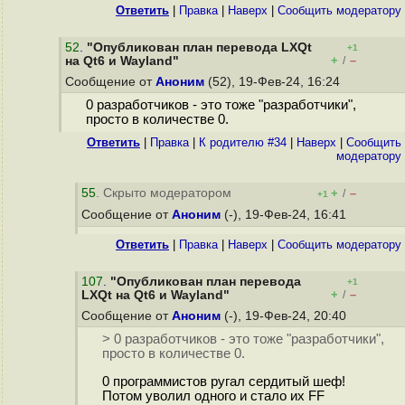
Ответить
|
Правка
|
Наверх
|
Cообщить модератору
52
.
"Опубликован план перевода LXQt
+1
+
–
на Qt6 и Wayland"
/
Сообщение от
Аноним
(52), 19-Фев-24, 16:24
0 разработчиков - это тоже "разработчики",
просто в количестве 0.
Ответить
|
Правка
|
К родителю #34
|
Наверх
|
Cообщить
модератору
55
. Скрыто модератором
+
–
/
+1
Сообщение от
Аноним
(-), 19-Фев-24, 16:41
Ответить
|
Правка
|
Наверх
|
Cообщить модератору
107
.
"Опубликован план перевода
+1
+
–
LXQt на Qt6 и Wayland"
/
Сообщение от
Аноним
(-), 19-Фев-24, 20:40
> 0 разработчиков - это тоже "разработчики",
просто в количестве 0.
0 программистов ругал сердитый шеф!
Потом уволил одного и стало их FF