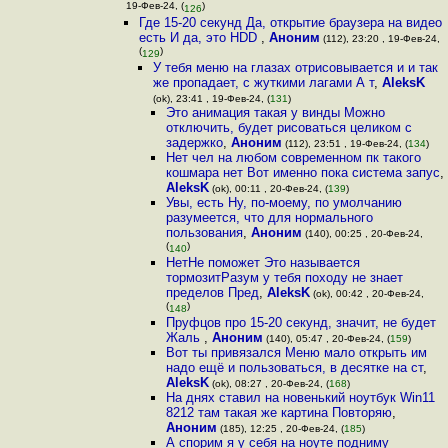
19-Фев-24, (
)
126
Где 15-20 секунд Да, открытие браузера на видео
есть И да, это HDD
,
Аноним
(112), 23:20 , 19-Фев-24,
(
)
129
У тебя меню на глазах отрисовывается и и так
же пропадает, с жуткими лагами А т
,
AleksK
(ok), 23:41 , 19-Фев-24, (
131
)
Это анимация такая у винды Можно
отключить, будет рисоваться целиком с
задержко
,
Аноним
(112), 23:51 , 19-Фев-24, (
134
)
Нет чел на любом современном пк такого
кошмара нет Вот именно пока система запус
,
AleksK
(ok), 00:11 , 20-Фев-24, (
139
)
Увы, есть Ну, по-моему, по умолчанию
разумеется, что для нормального
пользования
,
Аноним
(140), 00:25 , 20-Фев-24,
(
)
140
НетНе поможет Это называется
тормозитРазум у тебя походу не знает
пределов Пред
,
AleksK
(ok), 00:42 , 20-Фев-24,
(
)
148
Пруфцов про 15-20 секунд, значит, не будет
Жаль
,
Аноним
(140), 05:47 , 20-Фев-24, (
159
)
Вот ты привязался Меню мало открыть им
надо ещё и пользоваться, в десятке на ст
,
AleksK
(ok), 08:27 , 20-Фев-24, (
168
)
На днях ставил на новенький ноутбук Win11
8212 там такая же картина Повторяю
,
Аноним
(185), 12:25 , 20-Фев-24, (
185
)
А спорим я у себя на ноуте подниму