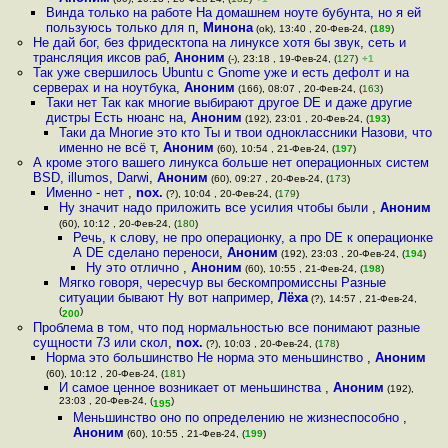
Винда только на работе На домашнем ноуте бубунта, но я ей
пользуюсь только для п
,
Минона
(ok), 13:40 , 20-Фев-24, (
189
)
Не дай бог, без фридесктопа на линуксе хотя бы звук, сеть и
трансляция иксов раб
,
Аноним
(-), 23:18 , 19-Фев-24, (
127
)
+1
Так уже свершилось Ubuntu с Gnome уже и есть дефолт и на
серверах и на ноутбука
,
Аноним
(166), 08:07 , 20-Фев-24, (
163
)
Таки нет Так как многие выбирают другое DE и даже другие
дистры Есть нюанс на
,
Аноним
(192), 23:01 , 20-Фев-24, (
193
)
Таки да Многие это кто Ты и твои одноклассники Назови, что
именно не всё т
,
Аноним
(60), 10:54 , 21-Фев-24, (
197
)
А кроме этого вашего линукса больше нет операционных систем
BSD, illumos, Darwi
,
Аноним
(60), 09:27 , 20-Фев-24, (
173
)
Именно - нет
,
nox.
(?), 10:04 , 20-Фев-24, (
179
)
Ну значит надо приложить все усилия чтобы были
,
Аноним
(60), 10:12 , 20-Фев-24, (
180
)
Речь, к слову, не про операционку, а про DE к операционке
А DE сделано переноси
,
Аноним
(192), 23:03 , 20-Фев-24, (
194
)
Ну это отлично
,
Аноним
(60), 10:55 , 21-Фев-24, (
198
)
Мягко говоря, чересчур вы бескомпромиссны Разные
ситуации бывают Ну вот например
,
Лёха
(?), 14:57 , 21-Фев-24,
(
)
200
Проблема в том, что под нормальностью все понимают разные
сущности 73 или скол
,
nox.
(?), 10:03 , 20-Фев-24, (
178
)
Норма это большинство Не норма это меньшинство
,
Аноним
(60), 10:12 , 20-Фев-24, (
181
)
И самое ценное возникает от меньшинства
,
Аноним
(192),
23:03 , 20-Фев-24, (
)
195
Меньшинство оно по определению не жизнеспособно
,
Аноним
(60), 10:55 , 21-Фев-24, (
199
)