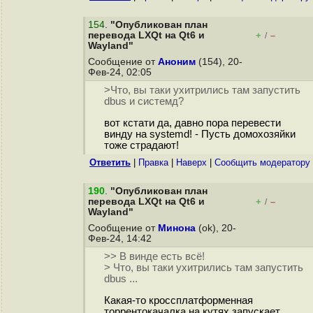
154
.
"Опубликован план
перевода LXQt на Qt6 и
+
–
/
Wayland"
Сообщение от
Аноним
(154), 20-
Фев-24, 02:05
>Что, вы таки ухитрились там запустить
dbus и системд?
вот кстати да, давно пора перевести
винду на systemd! - Пусть домохозяйки
тоже страдают!
Ответить
|
Правка
|
Наверх
|
Cообщить модератору
190
.
"Опубликован план
перевода LXQt на Qt6 и
+
–
/
Wayland"
Сообщение от
Минона
(ok), 20-
Фев-24, 14:42
>> В винде есть всё!
> Что, вы таки ухитрились там запустить
dbus ...
Какая-то кроссплатформенная
торрентокачалка на кутях запускает