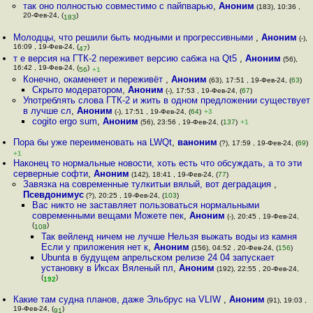
так оно полностью совместимо с пайпварью
,
Аноним
(183), 10:36 ,
20-Фев-24, (
)
183
Молодцы, что решили быть модными и прогрессивными
,
Аноним
(-),
16:09 , 19-Фев-24, (
)
47
т е версия на ГТК-2 переживет версию сабжа на Qt5
,
Аноним
(56),
16:42 , 19-Фев-24, (
)
56
+1
Конечно, окаменеет и переживёт
,
Аноним
(63), 17:51 , 19-Фев-24, (
63
)
Скрыто модератором
,
Аноним
(-), 17:53 , 19-Фев-24, (
67
)
Употреблять слова ГТК-2 и жить в одном предложении существует
в лучше сл
,
Аноним
(-), 17:51 , 19-Фев-24, (
64
)
+3
cogito ergo sum
,
Аноним
(56), 23:56 , 19-Фев-24, (
137
)
+1
Пора бы уже переименовать на LWQt
,
ваноним
(?), 17:59 , 19-Фев-24, (
69
)
+1
Наконец то нормальные новости, хоть есть что обсуждать, а то эти
серверные софти
,
Аноним
(142), 18:41 , 19-Фев-24, (
77
)
Завязка на современные тулкитыи вялый, вот деградация
,
Псевдонимус
(?), 20:25 , 19-Фев-24, (
103
)
Вас никто не заставляет пользоваться нормальными
современными вещами Можете пек
,
Аноним
(-), 20:45 , 19-Фев-24,
(
)
108
Так вейленд ничем не лучше Нельзя выжать воды из камня
Если у приложения нет к
,
Аноним
(156), 04:52 , 20-Фев-24, (
156
)
Ubunta в будущем апрельском релизе 24 04 запускает
установку в Иксах Вяленый пл
,
Аноним
(192), 22:55 , 20-Фев-24,
(
)
192
Какие там судна планов, даже Эльбрус на VLIW
,
Аноним
(91), 19:03 ,
19-Фев-24, (
)
91