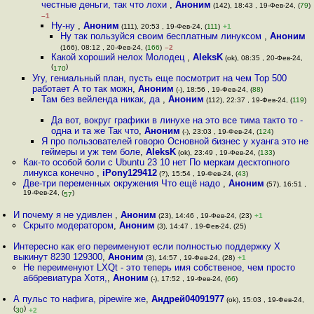
честные деньги, так что лохи
,
Аноним
(142), 18:43 , 19-Фев-24, (
79
)
–1
Ну-ну
,
Аноним
(111), 20:53 , 19-Фев-24, (
111
)
+1
Ну так пользуйся своим бесплатным линуксом
,
Аноним
(166), 08:12 , 20-Фев-24, (
166
)
–2
Какой хороший нелох Молодец
,
AleksK
(ok), 08:35 , 20-Фев-24,
(
)
170
Угу, гениальный план, пусть еще посмотрит на чем Top 500
работает А то так можн
,
Аноним
(-), 18:56 , 19-Фев-24, (
88
)
Там без вейленда никак, да
,
Аноним
(112), 22:37 , 19-Фев-24, (
119
)
Да вот, вокруг графики в линухе на это все тима такто то -
одна и та же Так что
,
Аноним
(-), 23:03 , 19-Фев-24, (
124
)
Я про пользователей говорю Основной бизнес у хуанга это не
геймеры и уж тем боле
,
AleksK
(ok), 23:49 , 19-Фев-24, (
133
)
Как-то особой боли с Ubuntu 23 10 нет По меркам десктопного
линукса конечно
,
iPony129412
(?), 15:54 , 19-Фев-24, (
43
)
Две-три переменных окружения Что ещё надо
,
Аноним
(57), 16:51 ,
19-Фев-24, (
)
57
И почему я не удивлен
,
Аноним
(23), 14:46 , 19-Фев-24, (23)
+1
Скрыто модератором
,
Аноним
(3), 14:47 , 19-Фев-24, (25)
Интересно как его переименуют если полностью поддержку Х
выкинут 8230 129300
,
Аноним
(3), 14:57 , 19-Фев-24, (28)
+1
Не переименуют LXQt - это теперь имя собственое, чем просто
аббревиатура Хотя,
,
Аноним
(-), 17:52 , 19-Фев-24, (
66
)
А пульс то нафига, pipewire же
,
Андрей04091977
(ok), 15:03 , 19-Фев-24,
(
)
30
+2