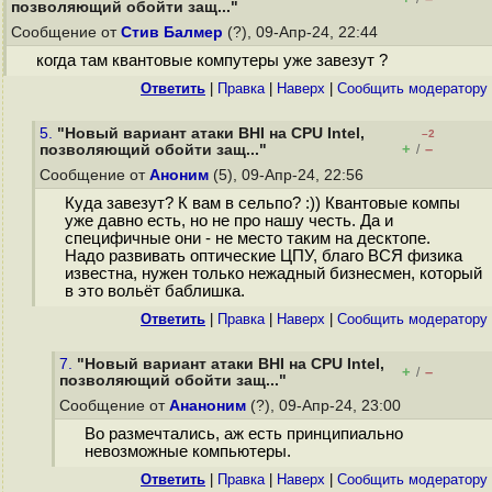
позволяющий обойти защ..."
Сообщение от
Стив Балмер
(?), 09-Апр-24, 22:44
когда там квантовые компутеры уже завезут ?
Ответить
|
Правка
|
Наверх
|
Cообщить модератору
5.
"Новый вариант атаки BHI на CPU Intel,
–2
+
–
позволяющий обойти защ..."
/
Сообщение от
Аноним
(5), 09-Апр-24, 22:56
Куда завезут? К вам в сельпо? :)) Квантовые компы
уже давно есть, но не про нашу честь. Да и
специфичные они - не место таким на десктопе.
Надо развивать оптические ЦПУ, благо ВСЯ физика
известна, нужен только нежадный бизнесмен, который
в это вольёт баблишка.
Ответить
|
Правка
|
Наверх
|
Cообщить модератору
7.
"Новый вариант атаки BHI на CPU Intel,
+
–
/
позволяющий обойти защ..."
Сообщение от
Ананоним
(?), 09-Апр-24, 23:00
Во размечтались, аж есть принципиально
невозможные компьютеры.
Ответить
|
Правка
|
Наверх
|
Cообщить модератору