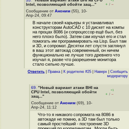
55.
"Новый вариант атаки BHI на CPU
+1
+
–
Intel, позволяющий обойти защ..."
/
Сообщение от
Аноним
(55), 10-
Апр-24, 09:47
В начале своей карьеры я устанавливал
конструкторам AutoCAD с 10 дискет на компы
на процах 8086 (и сопроцессор ещё был, без
него плохо было). Затем сам изучал его и стал
помогать им программировать на Lisp. Был там
и 3D, и сопромат. Десятки лет спустя заглянул
в ваш этот автокад современный, он ничем
функционально не лучше того древнего что
изучал я, разве что разрешение монитора
стало сильно лучше.
Ответить
|
Правка
|
К родителю #25
|
Наверх
|
Cообщить
модератору
69.
"Новый вариант атаки BHI на
+1
CPU Intel, позволяющий обойти
+
–
/
защ..."
Сообщение от
Аноним
(69), 10-
Апр-24, 11:12
Что-то я никакого сопромата на 8086 в
автокаде не помню, а 3D там был только
самый простейший - построение 3D
проекций по кооридинатам. Могли быть