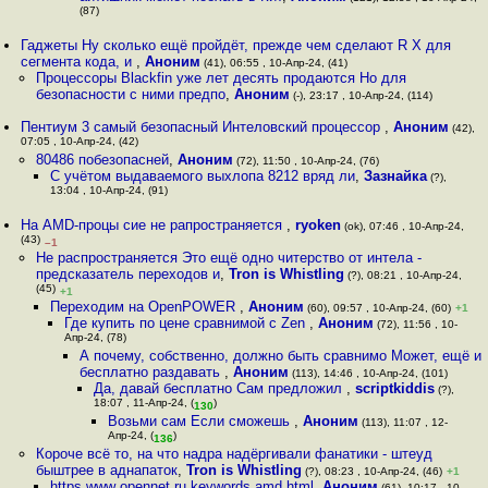
(87)
Гаджеты Ну сколько ещё пройдёт, прежде чем сделают R X для
сегмента кода, и
,
Аноним
(41), 06:55 , 10-Апр-24, (41)
Процессоры Blackfin уже лет десять продаются Но для
безопасности с ними предпо
,
Аноним
(-), 23:17 , 10-Апр-24, (114)
Пентиум 3 самый безопасный Интеловский процессор
,
Аноним
(42),
07:05 , 10-Апр-24, (42)
80486 побезопасней
,
Аноним
(72), 11:50 , 10-Апр-24, (76)
С учётом выдаваемого выхлопа 8212 вряд ли
,
Зазнайка
(?),
13:04 , 10-Апр-24, (91)
На AMD-процы сие не рапространяется
,
ryoken
(ok), 07:46 , 10-Апр-24,
(43)
–1
Не распространяется Это ещё одно читерство от интела -
предсказатель переходов и
,
Tron is Whistling
(?), 08:21 , 10-Апр-24,
(45)
+1
Переходим на OpenPOWER
,
Аноним
(60), 09:57 , 10-Апр-24, (60)
+1
Где купить по цене сравнимой с Zen
,
Аноним
(72), 11:56 , 10-
Апр-24, (78)
А почему, собственно, должно быть сравнимо Может, ещё и
бесплатно раздавать
,
Аноним
(113), 14:46 , 10-Апр-24, (101)
Да, давай бесплатно Сам предложил
,
scriptkiddis
(?),
18:07 , 11-Апр-24, (
)
130
Возьми сам Если сможешь
,
Аноним
(113), 11:07 , 12-
Апр-24, (
)
136
Короче всё то, на что надра надёргивали фанатики - штеуд
быштрее в аднапаток
,
Tron is Whistling
(?), 08:23 , 10-Апр-24, (46)
+1
https www opennet ru keywords amd html
,
Аноним
(61), 10:17 , 10-