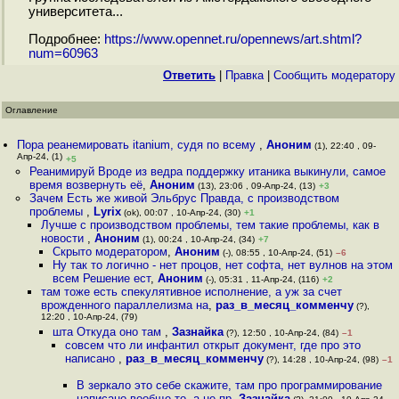
университета...
Подробнее:
https://www.opennet.ru/opennews/art.shtml?
num=60963
Ответить
|
Правка
|
Cообщить модератору
Оглавление
Пора реанемировать itanium, судя по всему
,
Аноним
(1), 22:40 , 09-
Апр-24, (1)
+5
Реанимируй Вроде из ведра поддержку итаника выкинули, самое
время возвернуть её
,
Аноним
(13), 23:06 , 09-Апр-24, (13)
+3
Зачем Есть же живой Эльбрус Правда, с производством
проблемы
,
Lyrix
(ok), 00:07 , 10-Апр-24, (30)
+1
Лучше с производством проблемы, тем такие проблемы, как в
новости
,
Аноним
(1), 00:24 , 10-Апр-24, (34)
+7
Скрыто модератором
,
Аноним
(-), 08:55 , 10-Апр-24, (51)
–6
Ну так то логично - нет процов, нет софта, нет вулнов на этом
всем Решение ест
,
Аноним
(-), 05:31 , 11-Апр-24, (116)
+2
там тоже есть спекулятивное исполнение, а уж за счет
врожденного параллелизма на
,
раз_в_месяц_комменчу
(?),
12:20 , 10-Апр-24, (79)
шта Откуда оно там
,
Зазнайка
(?), 12:50 , 10-Апр-24, (84)
–1
совсем что ли инфантил открыт документ, где про это
написано
,
раз_в_месяц_комменчу
(?), 14:28 , 10-Апр-24, (98)
–1
В зеркало это себе скажите, там про программирование
написано вообще-то, а не пр
,
Зазнайка