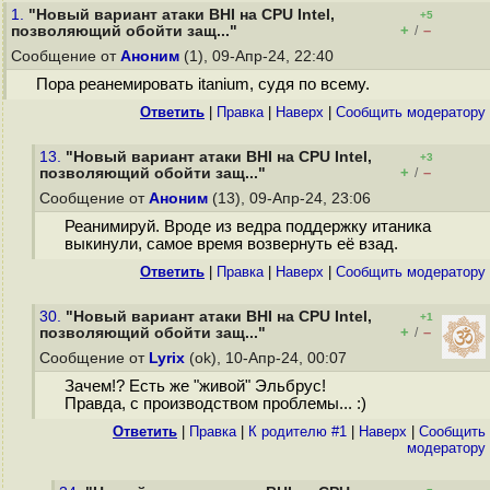
1.
"Новый вариант атаки BHI на CPU Intel,
+5
+
–
позволяющий обойти защ..."
/
Сообщение от
Аноним
(1), 09-Апр-24, 22:40
Пора реанемировать itanium, судя по всему.
Ответить
|
Правка
|
Наверх
|
Cообщить модератору
13.
"Новый вариант атаки BHI на CPU Intel,
+3
+
–
позволяющий обойти защ..."
/
Сообщение от
Аноним
(13), 09-Апр-24, 23:06
Реанимируй. Вроде из ведра поддержку итаника
выкинули, самое время возвернуть её взад.
Ответить
|
Правка
|
Наверх
|
Cообщить модератору
30.
"Новый вариант атаки BHI на CPU Intel,
+1
+
–
позволяющий обойти защ..."
/
Сообщение от
Lyrix
(ok), 10-Апр-24, 00:07
Зачем!? Есть же "живой" Эльбрус!
Правда, с производством проблемы... :)
Ответить
|
Правка
|
К родителю #1
|
Наверх
|
Cообщить
модератору