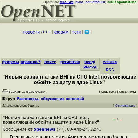
Профиль:
Аноним
(
вход
|
регистрация
)
неRU
opennet.me
[
новости
/
+++
|
форум
|
теги
|
]
форумы
правила/FAQ
поиск
регистрация
вход/
слежка
выход
RSS
"Новый вариант атаки BHI на CPU Intel, позволяющий
обойти защиту в ядре Linux"
Вариант для распечатки
Пред. тема
|
След. тема
Форум
Разговоры, обсуждение новостей
Изначальное сообщение
[
Отслеживать
]
"Новый вариант атаки BHI на CPU Intel,
+
–
/
позволяющий обойти защиту в ядре Linux"
Сообщение от
opennews
(??), 09-Апр-24, 22:40
Группа исследователей из Амстердамского свободного