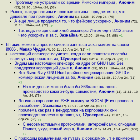
Проблему не устранили со времён Римской империи
,
Аноним
(53), 09:20 , 10-Апр-24, (53)
Рынок, жажда наживы и простые истины - продается то, что
дешевле при примерно
,
Аноним
(1), 11:36 , 10-Апр-24, (70)
А ещё лучше продается то, что фейково ускорено
,
Аноним
(72),
11:43 , 10-Апр-24, (72)
+2
Так ведь не зря свой хлеб инженеры Интел едят 8212 знают
чего ускорить и за с
,
Зазнайка
(?), 13:00 , 10-Апр-24, (88)
+1
В такие моменты просто хочется заняться эскапизмом на своем
i8086
,
Макар Чудра
(?), 00:11 , 10-Апр-24, (32)
+4
настоящий опенсорс случится, когда если появятся способы
выкинуть корпорастов из
,
12yoexpert
(ok), 03:14 , 10-Апр-24, (38)
+1
Видим мы настоящий опенсорс на ядре от GNU Hurd Без
поддержки корпораций даже в
,
Аноним
(39), 05:17 , 10-Апр-24, (39)
Вот было бы у GNU Hurd двойное лицензирование GPL3 и
коммерческая лицензия за бо
,
Аноним
(14), 11:40 , 10-Апр-24, (71)
+1
На эти деньги можно было бы 866даже наладить
производство какого-нбудь совместим
,
Аноним
(14), 11:44 , 10-
Апр-24, (73)
Логика а корпорастов УЖЕ выкинули ВООБЩЕ из процесса
разработки
,
Зазнайка
(?), 13:01 , 10-Апр-24, (89)
+1
проблема как раз в вендорлоке на корпорациях они
производят железо и делают, чт
,
12yoexpert
(ok), 13:07 , 10-
Апр-24, (93)
+1
С несовместимыми протоколами, интерфейсами, опкодами
Привет, ухудшенный мир a
,
Аноним
(113), 14:43 , 10-Апр-24, (100)
+2
С приходом коммунизма не путать с совкизмом , т е примерно