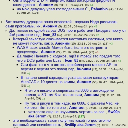
Оптичеццкие ЦПУ и гипертекстовый векторный фидонет И
космодесант
,
Аноним
(9), 23:01 , 09-Апр-24, (9)
+4
на мою девушку упал космодесантник С
,
Pahanivo
(ok), 17:04 ,
10-Апр-24, (106)
Вот почему дурацкая гонка скоростей - порочна Надо развивать
сами программы, их
,
Аноним
(5), 22:54 , 09-Апр-24, (4)
+5
Да, только по одной за раз DOS проги работали Накодить прогу от
4кб размером под
,
Ivan_83
(ok), 23:05 , 09-Апр-24, (12)
+2
Который зачастую оказывается настолько сложным, что никто
не может понять, как о
,
Аноним
(15), 23:13 , 09-Апр-24, (18)
+3
WASM всех спасёт Может быть Если его встроят в
процессоры
,
Аноним
(22), 23:16 , 09-Апр-24, (22)
–3
Да ладно Начните с кодеков, mp3 и mpeg2 это предел того
что в DOS работало Есть
,
Ivan_83
(ok), 23:29 , 09-Апр-24, (25)
+4
Сам факт того что авторы фреймворков меняют API от
версии к версии это повод пер
,
Аноним
(47), 08:31 , 10-Апр-24,
(48)
+3
В начале своей карьеры я устанавливал конструкторам
AutoCAD с 10 дискет на компы
,
Аноним
(55), 09:47 , 10-Апр-24,
(55)
+1
Что-то я никакого сопромата на 8086 в автокаде не
помню, а 3D там был только сам
,
Аноним
(69), 11:12 , 10-
Апр-24, (69)
+1
Ну так и рисуй в том каде, на 8086, с дискеты Что, не
хочется Вот то-то и оно
,
Аноним
(-), 05:34 , 11-Апр-24, (117)
чатгопота еще не научилась чертить за вас
,
Sw00p
aka Jerom
(?), 12:24 , 11-Апр-24, (
127
)
это необходимость такая получить какой то достаточно
сложный или неизбежность
,
Sw00p aka Jerom
(?), 10:33 , 10-Апр-24,