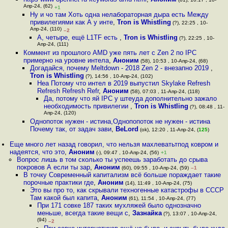
Апр-24, (62)
+1
Ну и чо там Хоть одна нелабораторная дыра есть Между
привилегиями как А у инте
,
Tron is Whistling
(?), 22:25 , 10-
Апр-24, (110)
–2
А, четыре, ещё L1TF есть
,
Tron is Whistling
(?), 22:25 , 10-
Апр-24, (111)
Коммент из прошлого AMD уже пять лет с Zen 2 по IPC
примерно на уровне интела
,
Аноним
(58), 10:53 , 10-Апр-24, (68)
Догадайся, почему Meltdown - 2018 Zen 2 - внезапно 2019
,
Tron is Whistling
(?), 14:56 , 10-Апр-24, (102)
Неа Потому что интел в 2019 выпустил Skylake Refresh
Refresh Refresh Refr
,
Аноним
(58), 07:03 , 11-Апр-24, (118)
Да, потому что яй IPC у штеуда дополнительно зажало
необходимость привилегии
,
Tron is Whistling
(?), 08:48 , 11-
Апр-24, (120)
Однопоток нужен - истина,Однопопоток не нужен - истина
Почему так, от задач зави
,
BeLord
(ok), 12:20 , 11-Апр-24, (
125
)
Еще много лет назад говорил, что нельзя махлеватьтпод ковром и
надеятся, что это
,
Аноним
(-), 09:47 , 10-Апр-24, (56)
+1
Вопрос лишь в том сколько ты успеешь заработать до срыва
покровов А если ты зар
,
Аноним
(60), 09:55 , 10-Апр-24, (59)
–1
В точку Современный капитализм всё больше пораждает такие
порочные практики где
,
Аноним
(14), 11:49 , 10-Апр-24, (75)
Это вы про то, как скрывали техногенные катастрофы в СССР
Там какой был капита
,
Аноним
(61), 11:54 , 10-Апр-24, (77)
При 171 совке 187 таких мухляжей было однозначно
меньше, всегда такие вещи с
,
Зазнайка
(?), 13:07 , 10-Апр-24,
(94)
–2