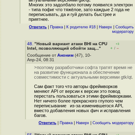
актуальными версиями gtk/qt.
Многих это задолбало потому появился электрон
- типа пофиг что тяжёлое, зато каждые 2 года не
переписывать, да и гуй делать быстрее и
приятнее.
Ответить
|
Правка
|
К родителю #18
|
Наверх
|
Cообщить
модератору
48.
"Новый вариант атаки BHI на CPU
+3
+
–
Intel, позволяющий обойти защ..."
/
Сообщение от
Аноним
(47), 10-
Апр-24, 08:31
>поэтому разработчики софта тратят время не
на развитие функционала а обеспечение
совместимости с актуальными версиями gtk/qt.
Сам факт того что авторы фреймворков
меняют API от версии к версии это повод
перестать пользоваться этими фреймворками.
Нет ничего более прекрасного глупого чем
переписывание из-за изменившегося API,
вместо добавления новых фич и исправления
багов.
Ответить
|
Правка
|
Наверх
|
Cообщить модератору