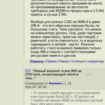
дополнительные пакеты программ на лиспе,
но программирование на автолиспе
требовало уже 80286-го процессора и 1.5 Мб
памяти, а лучше 2 Мб.
Вообще для разных CAD-ов 8086-й и даже
286-й - это все офисные игрушки были, по
большому счету. Типа смотрите, что можно
на компьютере делать. Ооо, даже чертежик
можно нарисовать, прям как настоящий, с
рамочкой, а если повозиться, то и модельку
зарендерить в ashade - круть! Реально
работать стало возможно примерно только
когда 486-е пошли с соответствующими
ресурсами памяти и дисков.
Ответить
|
Правка
|
Наверх
|
Cообщить модератору
117.
"Новый вариант атаки BHI на
CPU Intel, позволяющий обойти
+
–
/
защ..."
Сообщение от
Аноним
(-), 11-
Апр-24, 05:34
> В начале своей карьеры я устанавливал
конструкторам AutoCAD с 10 дискет на
> компы на процах 8086 (и сопроцессор ещё
был, без него плохо