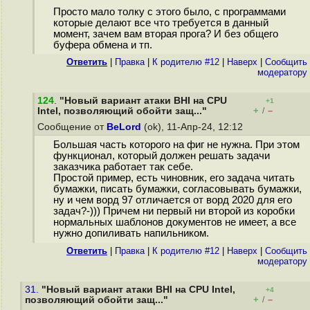
Просто мало толку с этого было, с программами
которые делают все что требуется в данный
момент, зачем вам вторая прога? И без общего
буфера обмена и тп.
Ответить
|
Правка
|
К родителю #12
|
Наверх
|
Cообщить
модератору
124
.
"Новый вариант атаки BHI на CPU
+1
+
–
Intel, позволяющий обойти защ..."
/
Сообщение от
BeLord
(ok), 11-Апр-24, 12:12
Большая часть которого на фиг не нужна. При этом
функционал, который должен решать задачи
заказчика работает так себе.
Простой пример, есть чиновник, его задача читать
бумажки, писать бумажки, согласовывать бумажки,
ну и чем ворд 97 отличается от ворд 2020 для его
задач?-))) Причем ни первый ни второй из коробки
нормальных шаблонов документов не имеет, а все
нужно допиливать напильником.
Ответить
|
Правка
|
К родителю #12
|
Наверх
|
Cообщить
модератору
31.
"Новый вариант атаки BHI на CPU Intel,
+4
+
–
позволяющий обойти защ..."
/