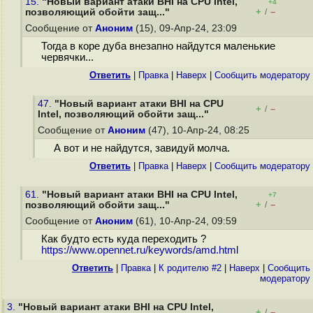
15.
"Новый вариант атаки BHI на CPU Intel,
+4
+
–
позволяющий обойти защ..."
/
Сообщение от
Аноним
(15), 09-Апр-24, 23:09
Тогда в коре дуба внезапно найдутся маленькие
червячки...
Ответить
|
Правка
|
Наверх
|
Cообщить модератору
47.
"Новый вариант атаки BHI на CPU
+
–
/
Intel, позволяющий обойти защ..."
Сообщение от
Аноним
(47), 10-Апр-24, 08:25
А вот и не найдутся, завидуй молча.
Ответить
|
Правка
|
Наверх
|
Cообщить модератору
61.
"Новый вариант атаки BHI на CPU Intel,
+7
+
–
позволяющий обойти защ..."
/
Сообщение от
Аноним
(61), 10-Апр-24, 09:59
Как будто есть куда переходить ?
https://www.opennet.ru/keywords/amd.html
Ответить
|
Правка
|
К родителю #2
|
Наверх
|
Cообщить
модератору
3.
"Новый вариант атаки BHI на CPU Intel,
+
–
/