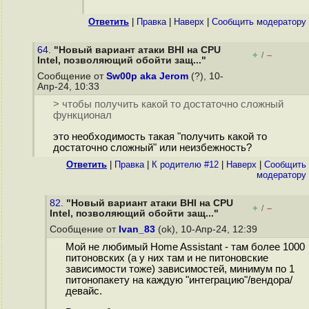
Ответить
|
Правка
|
Наверх
|
Cообщить модератору
64.
"Новый вариант атаки BHI на CPU
+
–
/
Intel, позволяющий обойти защ..."
Сообщение от
Sw00p aka Jerom
(?), 10-
Апр-24, 10:33
> чтобы получить какой то достаточно сложный
функционал
это необходимость такая "получить какой то
достаточно сложный" или неизбежность?
Ответить
|
Правка
|
К родителю #12
|
Наверх
|
Cообщить
модератору
82.
"Новый вариант атаки BHI на CPU
+
–
/
Intel, позволяющий обойти защ..."
Сообщение от
Ivan_83
(ok), 10-Апр-24, 12:39
Мой не любимый Home Assistant - там более 1000
питоновских (а у них там и не питоновские
зависимости тоже) зависимостей, минимум по 1
питонопакету на каждую "интеграцию"/вендора/
девайс.