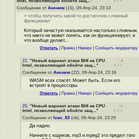
+
–
Intel, позволяющий обойти защ..."
/
Сообщение от
Аноним
(15), 09-Апр-24, 23:13
> чтобы получить какой то достаточно сложный
функционал
Который зачастую оказывается настолько сложным,
что никто не может понять, как он функционирует, и
что вообще делает...
Ответить
|
Правка
|
Наверх
|
Cообщить модератору
22.
"Новый вариант атаки BHI на CPU
–3
+
–
Intel, позволяющий обойти защ..."
/
Сообщение от
Аноним
(22), 09-Апр-24, 23:16
WASM всех спасёт. Может быть. Если его
встроят в процессоры.
Ответить
|
Правка
|
Наверх
|
Cообщить модератору
25.
"Новый вариант атаки BHI на CPU
+4
+
–
Intel, позволяющий обойти защ..."
/
Сообщение от
Ivan_83
(ok), 09-Апр-24, 23:29
Да ладно.
Начните с кодеков, mp3 и mpeg2 это предел того