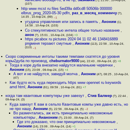
(?), 21:00 , 10-Апр-24,
(107)
http www mcst ru files 5ed39a dd0cd8 50506b 000000
elbrus_prog_2020-05-30 pdfп
,
раз_в_месяц_комменчу
(?),
14:35 , 10-Апр-24, (99)
–1
угудача управления или запись в память
,
Аноним
(1),
14:58 , 10-Апр-24, (103)
Со спекулятивностью интела общее только название
,
анон
(?), 15:01 , 10-Апр-24, (104)
+3
https picabox ru pictures 2024 04 11 02 46 1348416889
pngменя терзают смутные
,
Аноним
(113), 22:58 , 10-Апр-24,
(113)
–1
Скоро современные интолы такими темпами скатятся до уровня
коры2дуба по производ
,
cheburnator9000
(ok), 22:43 , 09-Апр-24, (2)
+8
Тогда в коре дуба внезапно найдутся маленькие червячки
,
Аноним
(15), 23:09 , 09-Апр-24, (15)
+4
А вот и не найдутся, завидуй молча
,
Аноним
(47), 08:25 , 10-Апр-24,
(47)
Как будто есть куда переходить https www opennet ru keywords
amd html
,
Аноним
(61), 09:59 , 10-Апр-24, (61)
+7
когда там квантовые компутеры уже завезут
,
Стив Балмер
(?), 22:44 ,
09-Апр-24, (3)
Куда завезут К вам в сельпо Квантовые компы уже давно есть, но
не про нашу
,
Аноним
(5), 22:56 , 09-Апр-24, (5)
–2
Во размечтались, аж есть принципиально невозможные
компьютеры
,
Ананоним
(?), 23:00 , 09-Апр-24, (7)
Где это доказано, что они принципиально невозможные
,
Аноним
(14), 23:06 , 09-Апр-24, (14)
+1