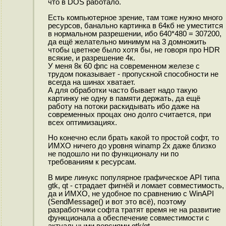
что в DOS работало.
Есть компьютерное зрение, там тоже нужно много
ресурсов, банально картинка в 64кб не уместится
в нормальном разрешении, ибо 640*480 = 307200,
да ещё желательно минимум на 3 домножить
чтобы цветное было хотя бы, не говоря про HDR
всякие, и разрешение 4к.
У меня 8к 60 фпс на современном железе с
трудом показывает - пропускной способности не
всегда на шинах хватает.
А для обработки часто бывает надо такую
картинку не одну в памяти держать, да ещё
работу на потоки раскидывать ибо даже на
современных процах оно долго считается, при
всех оптимизациях.
Но конечно если брать какой то простой софт, то
ИМХО ничего до уровня winamp 2x даже близко
не подошло ни по функционалу ни по
требованиям к ресурсам.
В мире линукс популярное графическое API типа
gtk, qt - страдает фигнёй и ломает совместимость,
да и ИМХО, не удобное по сравнению с WinAPI
(SendMessage() и вот это всё), поэтому
разработчики софта тратят время не на развитие
функционала а обеспечение совместимости с