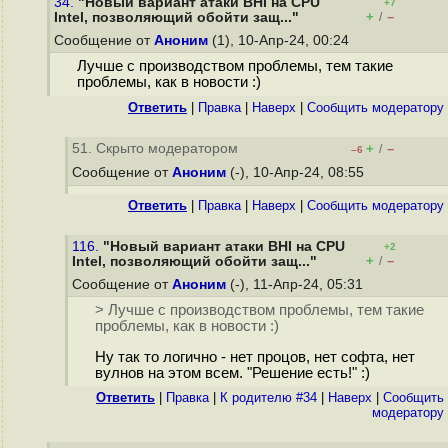
34.
"Новый вариант атаки BHI на CPU
+7
+
–
Intel, позволяющий обойти защ..."
/
Сообщение от
Аноним
(1), 10-Апр-24, 00:24
Лучше с производством проблемы, тем такие
проблемы, как в новости :)
Ответить
|
Правка
|
Наверх
|
Cообщить модератору
51. Скрыто модератором
+
–
/
–6
Сообщение от
Аноним
(-), 10-Апр-24, 08:55
Ответить
|
Правка
|
Наверх
|
Cообщить модератору
116.
"Новый вариант атаки BHI на CPU
+2
+
–
Intel, позволяющий обойти защ..."
/
Сообщение от
Аноним
(-), 11-Апр-24, 05:31
> Лучше с производством проблемы, тем такие
проблемы, как в новости :)
Ну так то логично - нет процов, нет софта, нет
вулнов на этом всем. "Решение есть!" :)
Ответить
|
Правка
|
К родителю #34
|
Наверх
|
Cообщить
модератору