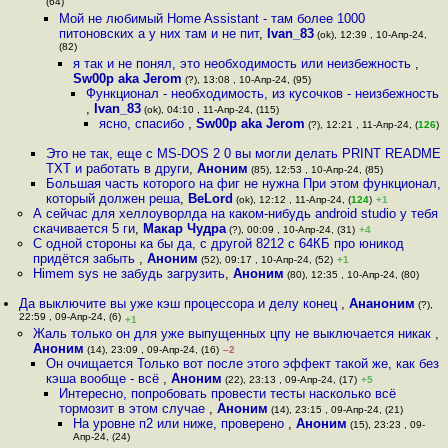
(64)
Мой не любимый Home Assistant - там более 1000
питоновских а у них там и не пит
,
Ivan_83
(ok), 12:39 , 10-Апр-24,
(82)
я так и не понял, это необходимость или неизбежность
,
Sw00p aka Jerom
(?), 13:08 , 10-Апр-24, (95)
Функционал - необходимость, из кусочков - неизбежность
,
Ivan_83
(ok), 04:10 , 11-Апр-24, (115)
ясно, спасибо
,
Sw00p aka Jerom
(?), 12:21 , 11-Апр-24, (
126
)
Это не так, еще c MS-DOS 2 0 вы могли делать PRINT README
TXT и работать в други
,
Аноним
(85), 12:53 , 10-Апр-24, (85)
Большая часть которого на фиг не нужна При этом функционал,
который должен реша
,
BeLord
(ok), 12:12 , 11-Апр-24, (
124
)
+1
А сейчас для хеллоуворлда на каком-нибудь android studio у тебя
скачивается 5 ги
,
Макар Чудра
(?), 00:09 , 10-Апр-24, (31)
+4
С одной стороны ка бы да, с другой 8212 с 64КБ про юникод
придётся забыть
,
Аноним
(52), 09:17 , 10-Апр-24, (52)
+1
Himem sys не забудь загрузить
,
Аноним
(80), 12:35 , 10-Апр-24, (80)
Да выключите вы уже кэш процессора и делу конец
,
Ананоним
(?),
22:59 , 09-Апр-24, (6)
+1
Жаль только он для уже выпущенных цпу не выключается никак
,
Аноним
(14), 23:09 , 09-Апр-24, (16)
–2
Он очищается Только вот после этого эффект такой же, как без
кэша вообще - всё
,
Аноним
(22), 23:13 , 09-Апр-24, (17)
+5
Интересно, попробовать провести тесты насколько всё
тормозит в этом случае
,
Аноним
(14), 23:15 , 09-Апр-24, (21)
На уровне п2 или ниже, проверено
,
Аноним
(15), 23:23 , 09-
Апр-24, (24)