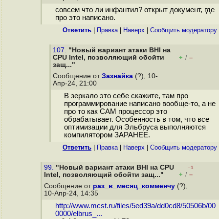
совсем что ли инфантил? открыт документ, где
про это написано.
Ответить
|
Правка
|
Наверх
|
Cообщить модератору
107.
"Новый вариант атаки BHI на
CPU Intel, позволяющий обойти
+
–
/
защ..."
Сообщение от
Зазнайка
(?), 10-
Апр-24, 21:00
В зеркало это себе скажите, там про
программирование написано вообще-то, а не
про то как САМ процессор это
обрабатывает. Особенность в том, что все
оптимизации для Эльбруса выполняются
компилятором ЗАРАНЕЕ.
Ответить
|
Правка
|
Наверх
|
Cообщить модератору
99.
"Новый вариант атаки BHI на CPU
–1
+
–
Intel, позволяющий обойти защ..."
/
Сообщение от
раз_в_месяц_комменчу
(?),
10-Апр-24, 14:35
http://www.mcst.ru/files/5ed39a/dd0cd8/50506b/00
0000/elbrus_...