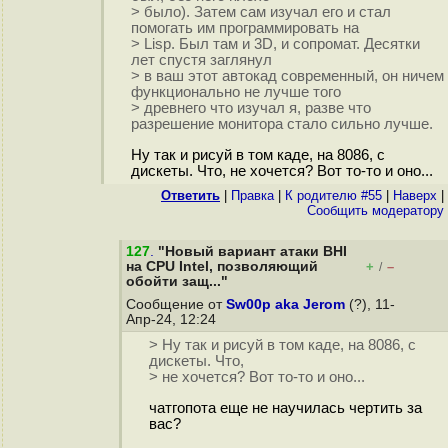
> было). Затем сам изучал его и стал
помогать им программировать на
> Lisp. Был там и 3D, и сопромат. Десятки
лет спустя заглянул
> в ваш этот автокад современный, он ничем
функционально не лучше того
> древнего что изучал я, разве что
разрешение монитора стало сильно лучше.
Ну так и рисуй в том каде, на 8086, с
дискеты. Что, не хочется? Вот то-то и оно...
Ответить
|
Правка
|
К родителю #55
|
Наверх
|
Cообщить модератору
127
.
"Новый вариант атаки BHI
на CPU Intel, позволяющий
+
–
/
обойти защ..."
Сообщение от
Sw00p aka Jerom
(?), 11-
Апр-24, 12:24
> Ну так и рисуй в том каде, на 8086, с
дискеты. Что,
> не хочется? Вот то-то и оно...
чатгопота еще не научилась чертить за
вас?