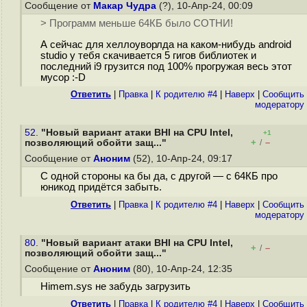
Сообщение от
Макар Чудра
(?), 10-Апр-24, 00:09
> Программ меньше 64КБ было СОТНИ!
А сейчас для хеллоуворлда на каком-нибудь android
studio у тебя скачивается 5 гигов библиотек и
последний i9 грузится под 100% прогружая весь этот
мусор :-D
Ответить
|
Правка
|
К родителю #4
|
Наверх
|
Cообщить
модератору
52.
"Новый вариант атаки BHI на CPU Intel,
+1
+
–
позволяющий обойти защ..."
/
Сообщение от
Аноним
(52), 10-Апр-24, 09:17
С одной стороны ка бы да, с другой — с 64КБ про
юникод придётся забыть.
Ответить
|
Правка
|
К родителю #4
|
Наверх
|
Cообщить
модератору
80.
"Новый вариант атаки BHI на CPU Intel,
+
–
/
позволяющий обойти защ..."
Сообщение от
Аноним
(80), 10-Апр-24, 12:35
Himem.sys не забудь загрузить
Ответить
|
Правка
|
К родителю #4
|
Наверх
|
Cообщить