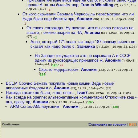
При совке интернетиков ещё не было, и скрыть было куда
проще А потом быльём пор
,
Tron is Whistling
(?), 22:27 , 10-
Апр-24, (112)
–1
От кого скрывали Сериала Чернобыль пересмотрел что ли
Надо было еще билеты про
,
Аноним
(96), 13:15 , 10-Апр-24, (96)
–1
От своих сограждан Ну похоже, что вы свою историю не
знаете, помимо аварии на ЧА
,
Аноним
(61), 13:40 , 10-Апр-24,
(97)
+2
Анон, который 171 знает как надо 187 почему ничего не
сказал как надо было с
,
Зазнайка
(?), 21:04 , 10-Апр-24, (108)
На Западе государство это не скрывало А в СССР
одним из руководящих принципов ж
,
Аноним
(-), 09:48 ,
11-Апр-24, (
)
123
–2
Скрыто модератором
,
Аноним
(133), 23:47 , 11-Апр-24,
(
)
134
ВСЕМ Срочно Бежать покупать новые камни Ведь новые
аппаратные бэкдоры и о
,
Аноним
(83), 12:39 , 10-Апр-24, (83)
Никогда такого не было, и вот опять
,
Ivan7
(ok), 15:54 , 10-Апр-24, (105)
Как всегда на opennet альтернативные комментарии Отключите кэш -
ага, сразу пр
,
Аноним
(137), 17:39 , 12-Апр-24, (
137
)
ARM Cortex-A55 неуязвим
,
Аноним
(-), 11:38 , 13-Апр-24, (
138
)
Сообщения
[
Сортировка по времени
|
RSS
]