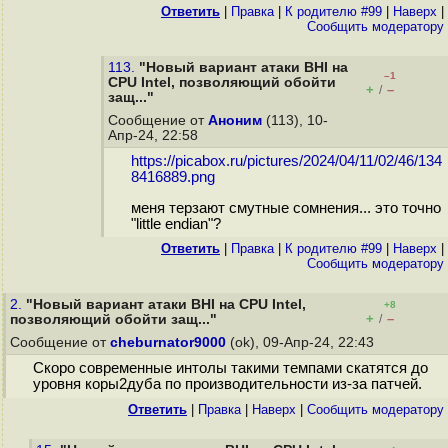
Ответить
|
Правка
|
К родителю #99
|
Наверх
|
Cообщить модератору
113.
"Новый вариант атаки BHI на
–1
CPU Intel, позволяющий обойти
+
–
/
защ..."
Сообщение от
Аноним
(113), 10-
Апр-24, 22:58
https://picabox.ru/pictures/2024/04/11/02/46/134
8416889.png
меня терзают смутные сомнения... это точно
"little endian"?
Ответить
|
Правка
|
К родителю #99
|
Наверх
|
Cообщить модератору
2.
"Новый вариант атаки BHI на CPU Intel,
+8
+
–
позволяющий обойти защ..."
/
Сообщение от
cheburnator9000
(ok), 09-Апр-24, 22:43
Скоро современные интолы такими темпами скатятся до
уровня коры2дуба по производительности из-за патчей.
Ответить
|
Правка
|
Наверх
|
Cообщить модератору