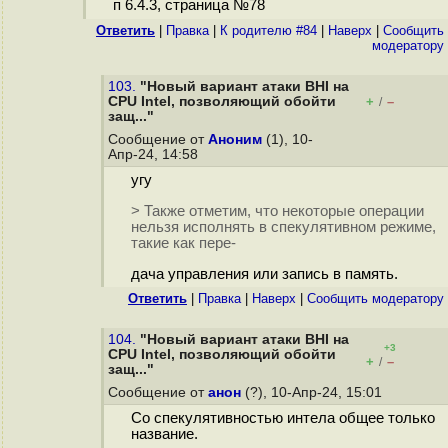
п 6.4.3, страница №78
Ответить
|
Правка
|
К родителю #84
|
Наверх
|
Cообщить
модератору
103.
"Новый вариант атаки BHI на
CPU Intel, позволяющий обойти
+
–
/
защ..."
Сообщение от
Аноним
(1), 10-
Апр-24, 14:58
угу
> Также отметим, что некоторые операции
нельзя исполнять в спекулятивном режиме,
такие как пере-
дача управления или запись в память.
Ответить
|
Правка
|
Наверх
|
Cообщить модератору
104.
"Новый вариант атаки BHI на
+3
CPU Intel, позволяющий обойти
+
–
/
защ..."
Сообщение от
анон
(?), 10-Апр-24, 15:01
Со спекулятивностью интела общее только
название.