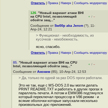
Ответить
|
Правка
|
Наверх
|
Cообщить модератору
126
.
"Новый вариант атаки BHI
на CPU Intel, позволяющий
+
–
/
обойти защ..."
Сообщение от
Sw00p aka Jerom
(?), 11-
Апр-24, 12:21
> Функционал - необходимость, из
кусочков - неизбежность.
ясно, спасибо.
Ответить
|
Правка
|
Наверх
|
Cообщить модератору
85.
"Новый вариант атаки BHI на CPU
+
–
/
Intel, позволяющий обойти защ..."
Сообщение от
Аноним
(85), 10-Апр-24, 12:53
> Да, только по одной за раз DOS проги работали.
Это не так, еще c MS-DOS 2.0 вы могли делать
PRINT README.TXT и работать в других прогах в
параллель печати. А потом и EMM386 подтянулся
который переключал процессор в V86 режим - и
всякие оболочки которые запускали несколько
произвольных дос-приложений.