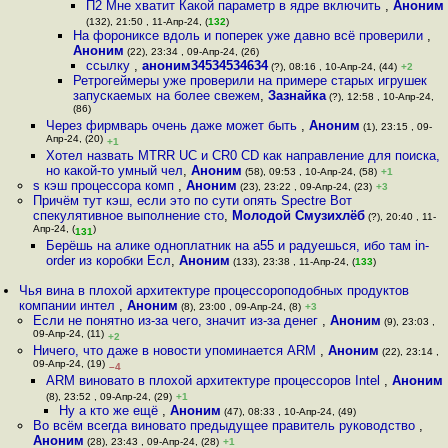
П2 Мне хватит Какой параметр в ядре включить
,
Аноним
(132), 21:50 , 11-Апр-24, (
132
)
На форониксе вдоль и поперек уже давно всё проверили
,
Аноним
(22), 23:34 , 09-Апр-24, (26)
ссылку
,
аноним34534534634
(?), 08:16 , 10-Апр-24, (44)
+2
Ретрогеймеры уже проверили на примере старых игрушек
запускаемых на более свежем
,
Зазнайка
(?), 12:58 , 10-Апр-24,
(86)
Через фирмварь очень даже может быть
,
Аноним
(1), 23:15 , 09-
Апр-24, (20)
+1
Хотел назвать MTRR UC и CR0 CD как направление для поиска,
но какой-то умный чел
,
Аноним
(58), 09:53 , 10-Апр-24, (58)
+1
s кэш процессора комп
,
Аноним
(23), 23:22 , 09-Апр-24, (23)
+3
Причём тут кэш, если это по сути опять Spectre Вот
спекулятивное выполнение сто
,
Молодой Смузихлёб
(?), 20:40 , 11-
Апр-24, (
)
131
Берёшь на алике одноплатник на а55 и радуешься, ибо там in-
order из коробки Есл
,
Аноним
(133), 23:38 , 11-Апр-24, (
133
)
Чья вина в плохой архитектуре процессороподобных продуктов
компании интел
,
Аноним
(8), 23:00 , 09-Апр-24, (8)
+3
Если не понятно из-за чего, значит из-за денег
,
Аноним
(9), 23:03 ,
09-Апр-24, (11)
+2
Ничего, что даже в новости упоминается ARM
,
Аноним
(22), 23:14 ,
09-Апр-24, (19)
–4
ARM виновато в плохой архитектуре процессоров Intel
,
Аноним
(8), 23:52 , 09-Апр-24, (29)
+1
Ну а кто же ещё
,
Аноним
(47), 08:33 , 10-Апр-24, (49)
Во всём всегда виновато предыдущее правитель руководство
,
Аноним
(28), 23:43 , 09-Апр-24, (28)
+1