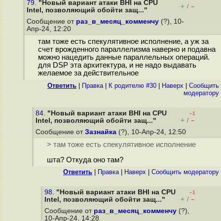
79.
"Новый вариант атаки BHI на CPU
+
–
/
Intel, позволяющий обойти защ..."
Сообщение от
раз_в_месяц_комменчу
(?), 10-
Апр-24, 12:20
там тоже есть спекулятивное исполнение, а уж за
счет врожденного параллелизма наверно и подавна
можно нацедить данные параллельных операций.
для DSP эта архитектура, и не надо выдавать
желаемое за действительное
Ответить
|
Правка
|
К родителю #30
|
Наверх
|
Cообщить
модератору
84.
"Новый вариант атаки BHI на CPU
–1
+
–
Intel, позволяющий обойти защ..."
/
Сообщение от
Зазнайка
(?), 10-Апр-24, 12:50
> там тоже есть спекулятивное исполнение
шта? Откуда оно там?
Ответить
|
Правка
|
Наверх
|
Cообщить модератору
98.
"Новый вариант атаки BHI на CPU
–1
+
–
Intel, позволяющий обойти защ..."
/
Сообщение от
раз_в_месяц_комменчу
(?),
10-Апр-24, 14:28