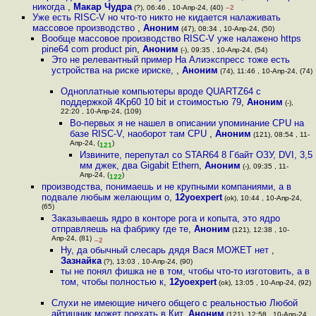
никогда
,
Макар Чудра
(?), 06:46 , 10-Апр-24, (40)
–2
Уже есть RISC-V но что-то никто не кидается налаживать
массовое производство
,
Аноним
(47), 08:34 , 10-Апр-24, (50)
Вообще массовое производство RISC-V уже налажено https
pine64 com product pin
,
Аноним
(-), 09:35 , 10-Апр-24, (54)
Это не релевантный пример На Алиэкспресс тоже есть
устройства на риске ириске,
,
Аноним
(74), 11:46 , 10-Апр-24, (74)
Одноплатные компьютеры вроде QUARTZ64 с
поддержкой 4Kp60 10 bit и стоимостью 79
,
Аноним
(-),
22:20 , 10-Апр-24, (109)
Во-первых я не нашел в описании упоминание CPU на
базе RISC-V, наоборот там CPU
,
Аноним
(121), 08:54 , 11-
Апр-24, (
)
121
Извините, перепутал со STAR64 8 Гбайт ОЗУ, DVI, 3,5
мм джек, два Gigabit Ethern
,
Аноним
(-), 09:35 , 11-
Апр-24, (
)
122
производства, понимаешь и не крупными компаниями, а в
подвале любым желающим о
,
12yoexpert
(ok), 10:44 , 10-Апр-24,
(65)
Заказываешь ядро в конторе рога и копыта, это ядро
отправляешь на фабрику где те
,
Аноним
(121), 12:38 , 10-
Апр-24, (81)
–2
Ну, да обычный слесарь дядя Вася МОЖЕТ нет
,
Зазнайка
(?), 13:03 , 10-Апр-24, (90)
ты не понял фишка не в том, чтобы что-то изготовить, а в
том, чтобы полностью к
,
12yoexpert
(ok), 13:05 , 10-Апр-24, (92)
Слухи не имеющие ничего общего с реальностью Любой
айтишник может поехать в Кит
,
Аноним
(121), 12:58 , 10-Апр-24,