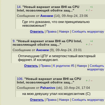
14.
"Новый вариант атаки BHI на CPU
+1
+
–
Intel, позволяющий обойти защ..."
/
Сообщение от
Аноним
(14), 09-Апр-24, 23:06
Где это доказано, что они принципиально
невозможные?
Ответить
|
Правка
|
Наверх
|
Cообщить модератору
9.
"Новый вариант атаки BHI на CPU Intel,
+4
+
–
позволяющий обойти защ..."
/
Сообщение от
Аноним
(9), 09-Апр-24, 23:01
Оптичеццкие ЦПУ и гипертекстовый векторный
фидонет. И космодесант.
Ответить
|
Правка
|
К родителю #5
|
Наверх
|
Cообщить
модератору
106.
"Новый вариант атаки BHI на CPU
+
–
/
Intel, позволяющий обойти защ..."
Сообщение от
Pahanivo
(ok), 10-Апр-24, 17:04
на мою девушку упал космодесантник (С)
Ответить
|
Правка
|
Наверх
|
Cообщить модератору