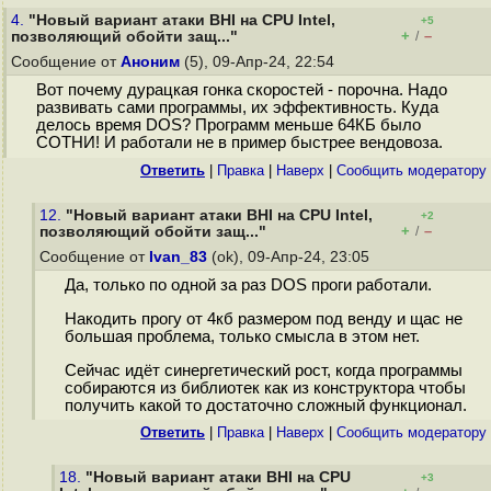
4.
"Новый вариант атаки BHI на CPU Intel,
+5
+
–
позволяющий обойти защ..."
/
Сообщение от
Аноним
(5), 09-Апр-24, 22:54
Вот почему дурацкая гонка скоростей - порочна. Надо
развивать сами программы, их эффективность. Куда
делось время DOS? Программ меньше 64КБ было
СОТНИ! И работали не в пример быстрее вендовоза.
Ответить
|
Правка
|
Наверх
|
Cообщить модератору
12.
"Новый вариант атаки BHI на CPU Intel,
+2
+
–
позволяющий обойти защ..."
/
Сообщение от
Ivan_83
(ok), 09-Апр-24, 23:05
Да, только по одной за раз DOS проги работали.
Накодить прогу от 4кб размером под венду и щас не
большая проблема, только смысла в этом нет.
Сейчас идёт синергетический рост, когда программы
собираются из библиотек как из конструктора чтобы
получить какой то достаточно сложный функционал.
Ответить
|
Правка
|
Наверх
|
Cообщить модератору
18.
"Новый вариант атаки BHI на CPU
+3