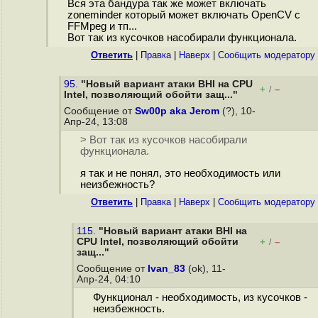
Вся эта бандура так же может включать
zoneminder который может включать OpenCV с
FFMpeg и тп...
Вот так из кусочков насобирали функционала.
Ответить
|
Правка
|
Наверх
|
Cообщить модератору
95.
"Новый вариант атаки BHI на CPU
+
–
/
Intel, позволяющий обойти защ..."
Сообщение от
Sw00p aka Jerom
(?), 10-
Апр-24, 13:08
> Вот так из кусочков насобирали
функционала.
я так и не понял, это необходимость или
неизбежность?
Ответить
|
Правка
|
Наверх
|
Cообщить модератору
115.
"Новый вариант атаки BHI на
CPU Intel, позволяющий обойти
+
–
/
защ..."
Сообщение от
Ivan_83
(ok), 11-
Апр-24, 04:10
Функционал - необходимость, из кусочков -
неизбежность.