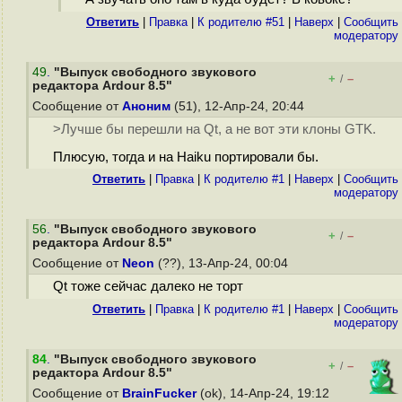
Ответить
|
Правка
|
К родителю #51
|
Наверх
|
Cообщить
модератору
49
.
"Выпуск свободного звукового
+
–
/
редактора Ardour 8.5"
Сообщение от
Аноним
(51), 12-Апр-24, 20:44
>Лучше бы перешли на Qt, а не вот эти клоны GTK.
Плюсую, тогда и на Haiku портировали бы.
Ответить
|
Правка
|
К родителю #1
|
Наверх
|
Cообщить
модератору
56
.
"Выпуск свободного звукового
+
–
/
редактора Ardour 8.5"
Сообщение от
Neon
(??), 13-Апр-24, 00:04
Qt тоже сейчас далеко не торт
Ответить
|
Правка
|
К родителю #1
|
Наверх
|
Cообщить
модератору
84
.
"Выпуск свободного звукового
+
–
/
редактора Ardour 8.5"
Сообщение от
BrainFucker
(ok), 14-Апр-24, 19:12