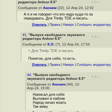
+
–
редактора Ardour 8.5"
/
Сообщение от
Аноним
(22), 12-Апр-24, 12:02
А я и не говорил что его надо куда-то за
передавать. Для Trinity TDE и писать.
Ответить
|
Правка
|
Наверх
|
Cообщить модератору
41.
"Выпуск свободного звукового
+
–
/
редактора Ardour 8.5"
Сообщение от
К.О.
(?), 12-Апр-24, 17:54
> Для Trinity TDE и писать
Понятно, для себя, то есть.
Ответить
|
Правка
|
Наверх
|
Cообщить модератору
44.
"Выпуск свободного
+
–
/
звукового редактора Ardour 8.5"
Сообщение от
Аноним
(44), 12-
Апр-24, 19:00
Написал для себя
Выложил в паблик
Народ начал юзать
Так вижу