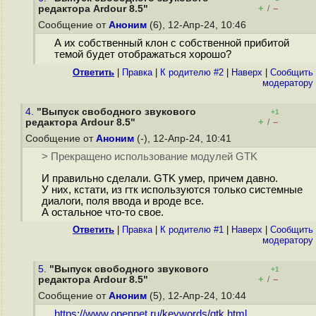
+
–
редактора Ardour 8.5"
/
Сообщение от
Аноним
(6), 12-Апр-24, 10:46
А их собственный клон с собственной прибитой
темой будет отображаться хорошо?
Ответить
|
Правка
|
К родителю #2
|
Наверх
|
Cообщить
модератору
4.
"Выпуск свободного звукового
+1
+
–
редактора Ardour 8.5"
/
Сообщение от
Аноним
(-), 12-Апр-24, 10:41
> Прекращено использование модулей GTK
И правильно сделали. GTK умер, причем давно.
У них, кстати, из гтк используются только системные
диалоги, поля ввода и вроде все.
А остальное что-то свое.
Ответить
|
Правка
|
К родителю #1
|
Наверх
|
Cообщить
модератору
5.
"Выпуск свободного звукового
+1
+
–
редактора Ardour 8.5"
/
Сообщение от
Аноним
(5), 12-Апр-24, 10:44
https://www.opennet.ru/keywords/gtk.html