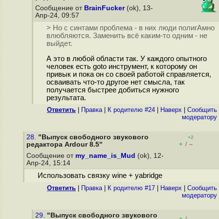
Сообщение от
BrainFucker
(ok), 13-
Апр-24, 09:57
> Но с синтами проблема - в них люди полигАмно
влюбляются. Заменить всё каким-то одним - не
выйдет.
А это в любой области так. У каждого опытного
человек есть goto инструмент, к которому он
привык и пока он со своей работой справляется,
осваивать что-то другое нет смысла, так
получается быстрее добиться нужного
результата.
Ответить
|
Правка
|
К родителю #24
|
Наверх
|
Cообщить
модератору
28.
"Выпуск свободного звукового
+2
+
–
редактора Ardour 8.5"
/
Сообщение от
my_name_is_Mud
(ok), 12-
Апр-24, 15:14
Использовать связку wine + yabridge
Ответить
|
Правка
|
К родителю #17
|
Наверх
|
Cообщить
модератору
29.
"Выпуск свободного звукового
+
–