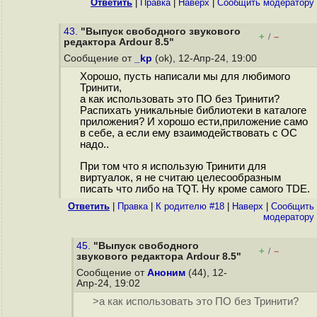
Ответить
|
Правка
|
Наверх
|
Cообщить модератору
43.
"Выпуск свободного звукового
+
–
/
редактора Ardour 8.5"
Сообщение от
_kp
(ok), 12-Апр-24, 19:00
Хорошо, пусть написали мы для любимого
Тринити,
а как использовать это ПО без Тринити?
Распихать уникальные библиотеки в каталоге
приложения? И хорошо ести,приложение само
в себе, а если ему взаимодействовать с ОС
надо..
При том что я использую Тринити для
виртуалок, я не считаю целесообразным
писать что либо на TQT. Ну кроме самого TDE.
Ответить
|
Правка
|
К родителю #18
|
Наверх
|
Cообщить
модератору
45.
"Выпуск свободного
+
–
/
звукового редактора Ardour 8.5"
Сообщение от
Аноним
(44), 12-
Апр-24, 19:02
>а как использовать это ПО без Тринити?