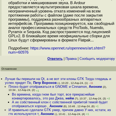
обработки и микширования звука. В Ardour
предоставляется мультитрековая шкала времени,
неограниченный уровень отката изменений на всем
протяжении работы с файлом (даже после закрытия
программы), поддержка разнообразных аппаратных
интерфейсов. Программа позиционируется, как свободный
аналог профессиональных средств ProTools, Nuendo,
Pyramix и Sequoia. Код распространяется под лицензией
GPLv2. В ближайшее время неофициальные сборки для
Linux будут сформированы в формате Flatpak...
Подробнее:
https://www.opennet.ru/opennews/art.shtml?
num=60976
Ответить
|
Правка
|
Cообщить модератору
Оглавление
Лучше бы перешли на Qt, а не вот эти клоны GTK Тогда глядишь и
успех придет По
,
Петр Воронов
(-), 10:20 , 12-Апр-24, (1)
–11
Плохо будет отображаться в GNOME и Cinnamon
,
Аноним
(2),
10:34 , 12-Апр-24, (2)
+1
Во времена, когда гном был торт, все прекраснейше
конвертировалось, это раз Джва
,
нейм
(?), 10:37 , 12-Апр-24, (3)
+2
А их собственный клон с собственной прибитой темой будет
отображаться хорошо
,
Аноним
(6), 10:46 , 12-Апр-24, (6)
+1
И правильно сделали GTK умер, причем давно У них, кстати, из
гтк используются т
,
Аноним
(-), 10:41 , 12-Апр-24, (4)
+1