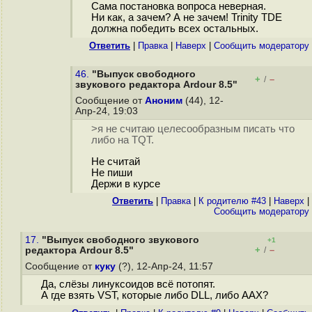
Сама постановка вопроса неверная.
Ни как, а зачем? А не зачем! Trinity TDE
должна победить всех остальных.
Ответить
|
Правка
|
Наверх
|
Cообщить модератору
46.
"Выпуск свободного
+
–
/
звукового редактора Ardour 8.5"
Сообщение от
Аноним
(44), 12-
Апр-24, 19:03
>я не считаю целесообразным писать что
либо на TQT.
Не считай
Не пиши
Держи в курсе
Ответить
|
Правка
|
К родителю #43
|
Наверх
|
Cообщить модератору
17.
"Выпуск свободного звукового
+1
+
–
редактора Ardour 8.5"
/
Сообщение от
куку
(?), 12-Апр-24, 11:57
Да, слёзы линуксоидов всё потопят.
А где взять VST, которые либо DLL, либо AAX?