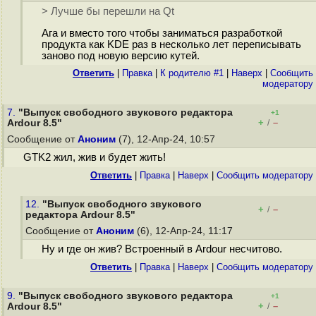
> Лучше бы перешли на Qt
Ага и вместо того чтобы заниматься разработкой
продукта как KDE раз в несколько лет переписывать
заново под новую версию кутей.
Ответить
|
Правка
|
К родителю #1
|
Наверх
|
Cообщить
модератору
7.
"Выпуск свободного звукового редактора
+1
+
–
Ardour 8.5"
/
Сообщение от
Аноним
(7), 12-Апр-24, 10:57
GTK2 жил, жив и будет жить!
Ответить
|
Правка
|
Наверх
|
Cообщить модератору
12.
"Выпуск свободного звукового
+
–
/
редактора Ardour 8.5"
Сообщение от
Аноним
(6), 12-Апр-24, 11:17
Ну и где он жив? Встроенный в Ardour несчитово.
Ответить
|
Правка
|
Наверх
|
Cообщить модератору
9.
"Выпуск свободного звукового редактора
+1
+
–
Ardour 8.5"
/