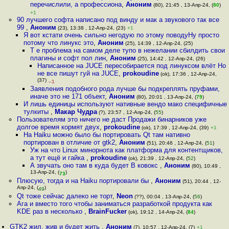
перечислили, а профессиона
,
Аноним
(80), 21:45 , 13-Апр-24, (
80
)
+1
90 лучшего софта написано под винду и мак а звукового так все
99
,
Аноним
(23), 13:38 , 12-Апр-24, (23)
+1
Я вот кстати очень сильно негодую по этому поводуНу просто
потому что линукс это
,
Аноним
(25), 14:39 , 12-Апр-24, (25)
Т е проблема на самом деле тупо в нежелании сбилдить свои
плагины и софт пол лин
,
Аноним
(25), 14:42 , 12-Апр-24, (26)
Написанное на JUCE пересобирается под линуксом влёт Но
не все пишут гуй на JUCE
,
prokoudine
(ok), 17:36 , 12-Апр-24,
(37)
–1
Заявления подобного рода лучше бы подкреплять пруфами,
иначе это не 171 объект
,
Аноним
(80), 20:01 , 13-Апр-24, (
79
)
И лишь единицы используют нативные вендо мако специфичные
тулкиты
,
Макар Чудра
(?), 23:57 , 12-Апр-24, (
55
)
Пользователям это ничего не даст Продажи бинарников уже
долгое время кормят двух
,
prokoudine
(ok), 17:39 , 12-Апр-24, (39)
+1
На Haiku можно было бы портировать Qt там нативно
портирован в отличие от gtk2
,
Аноним
(51), 20:46 , 12-Апр-24, (
51
)
Уж на что Linux минорнота как платформа для контентщиков,
а тут ещё и гайка
,
prokoudine
(ok), 21:39 , 12-Апр-24, (
52
)
А звучать оно там в куда будет В ковокс
,
Аноним
(80), 10:49 ,
13-Апр-24, (
)
73
Плюсую, тогда и на Haiku портировали бы
,
Аноним
(51), 20:44 , 12-
Апр-24, (
)
49
Qt тоже сейчас далеко не торт
,
Neon
(??), 00:04 , 13-Апр-24, (
56
)
Ага и вместо того чтобы заниматься разработкой продукта как
KDE раз в несколько
,
BrainFucker
(ok), 19:12 , 14-Апр-24, (
84
)
GTK2 жил, жив и будет жить
,
Аноним
(7), 10:57 , 12-Апр-24, (7)
+1