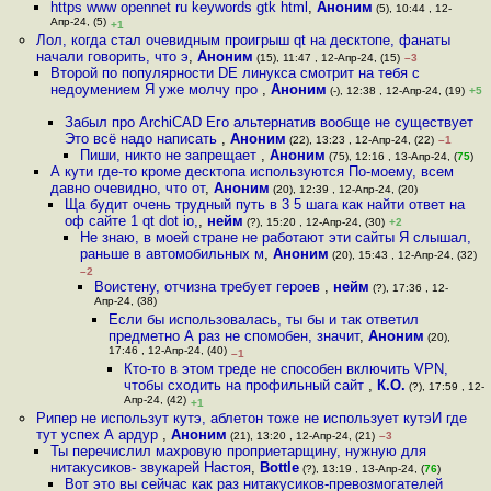
https www opennet ru keywords gtk html
,
Аноним
(5), 10:44 , 12-
Апр-24, (5)
+1
Лол, когда стал очевидным проигрыш qt на десктопе, фанаты
начали говорить, что э
,
Аноним
(15), 11:47 , 12-Апр-24, (15)
–3
Второй по популярности DE линукса смотрит на тебя с
недоумением Я уже молчу про
,
Аноним
(-), 12:38 , 12-Апр-24, (19)
+5
Забыл про ArchiCAD Его альтернатив вообще не существует
Это всё надо написать
,
Аноним
(22), 13:23 , 12-Апр-24, (22)
–1
Пиши, никто не запрещает
,
Аноним
(75), 12:16 , 13-Апр-24, (
75
)
А кути где-то кроме десктопа используются По-моему, всем
давно очевидно, что от
,
Аноним
(20), 12:39 , 12-Апр-24, (20)
Ща будит очень трудный путь в 3 5 шага как найти ответ на
оф сайте 1 qt dot io,
,
нейм
(?), 15:20 , 12-Апр-24, (30)
+2
Не знаю, в моей стране не работают эти сайты Я слышал,
раньше в автомобильных м
,
Аноним
(20), 15:43 , 12-Апр-24, (32)
–2
Воистену, отчизна требует героев
,
нейм
(?), 17:36 , 12-
Апр-24, (38)
Если бы использовалась, ты бы и так ответил
предметно А раз не спомобен, значит
,
Аноним
(20),
17:46 , 12-Апр-24, (40)
–1
Кто-то в этом треде не способен включить VPN,
чтобы сходить на профильный сайт
,
К.О.
(?), 17:59 , 12-
Апр-24, (42)
+1
Рипер не использут кутэ, аблетон тоже не использует кутэИ где
тут успех А ардур
,
Аноним
(21), 13:20 , 12-Апр-24, (21)
–3
Ты перечислил махровую проприетарщину, нужную для
нитакусиков- звукарей Настоя
,
Bottle
(?), 13:19 , 13-Апр-24, (
76
)
Вот это вы сейчас как раз нитакусиков-превозмогателей