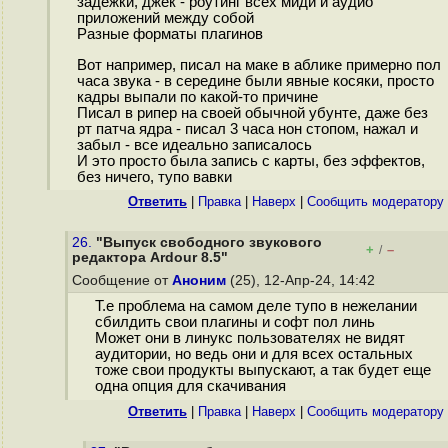
задежки, джек - роутинг всех миди и аудио
приложений между собой
Разные форматы плагинов
Вот например, писал на маке в аблике примерно пол
часа звука - в середине были явные косяки, просто
кадры выпали по какой-то причине
Писал в рипер на своей обычной убунте, даже без
рт патча ядра - писал 3 часа нон стопом, нажал и
забыл - все идеально записалось
И это просто была запись с карты, без эффектов,
без ничего, тупо вавки
Ответить
|
Правка
|
Наверх
|
Cообщить модератору
26.
"Выпуск свободного звукового
+
–
/
редактора Ardour 8.5"
Сообщение от
Аноним
(25), 12-Апр-24, 14:42
Т.е проблема на самом деле тупо в нежелании
сбилдить свои плагины и софт пол линь
Может они в линукс пользователях не видят
аудитории, но ведь они и для всех остальных
тоже свои продукты выпускают, а так будет еще
одна опция для скачивания
Ответить
|
Правка
|
Наверх
|
Cообщить модератору