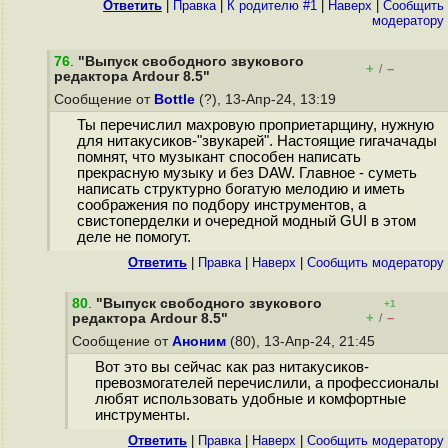
Ответить
|
Правка
|
К родителю #1
|
Наверх
|
Cообщить
модератору
76
.
"Выпуск свободного звукового
+
–
/
редактора Ardour 8.5"
Сообщение от
Bottle
(?), 13-Апр-24, 13:19
Ты перечислил махровую проприетарщину, нужную
для нитакусиков-"звукарей". Настоящие гигачачады
помнят, что музыкант способен написать
прекрасную музыку и без DAW. Главное - суметь
написать структурно богатую мелодию и иметь
соображения по подбору инструментов, а
свистоперделки и очередной модный GUI в этом
деле не помогут.
Ответить
|
Правка
|
Наверх
|
Cообщить модератору
80
.
"Выпуск свободного звукового
+1
+
–
редактора Ardour 8.5"
/
Сообщение от
Аноним
(80), 13-Апр-24, 21:45
Вот это вы сейчас как раз нитакусиков-
превозмогателей перечислили, а профессионалы
любят использовать удобные и комфортные
инструменты.
Ответить
|
Правка
|
Наверх
|
Cообщить модератору