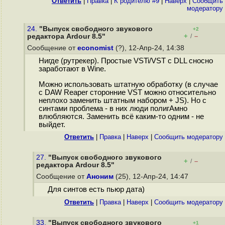
Ответить
|
Правка
|
К родителю #9
|
Наверх
|
Cообщить
модератору
24.
"Выпуск свободного звукового
+2
+
–
редактора Ardour 8.5"
/
Сообщение от
economist
(?), 12-Апр-24, 14:38
Нигде (рутрекер). Простые VSTi/VST c DLL сносно
заработают в Wine.
Можно использовать штатную обработку (в случае
с DAW Reaper сторонние VST можно относительно
неплохо заменить штатным набором + JS). Но с
синтами проблема - в них люди полигАмно
влюбляются. Заменить всё каким-то одним - не
выйдет.
Ответить
|
Правка
|
Наверх
|
Cообщить модератору
27.
"Выпуск свободного звукового
+
–
/
редактора Ardour 8.5"
Сообщение от
Аноним
(25), 12-Апр-24, 14:47
Для синтов есть пьюр дата)
Ответить
|
Правка
|
Наверх
|
Cообщить модератору
33.
"Выпуск свободного звукового
+1