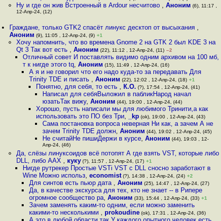
Ну и где он жив Встроенный в Ardour несчитово
,
Аноним
(6), 11:17 ,
12-Апр-24, (12)
Граждане, только GTK2 спасёт линукс десктоп от высыхания
,
Аноним
(9), 11:05 , 12-Апр-24, (9)
+1
Хочу напомнить, что во времена Gnome 2 на GTK 2 был KDE 3 на
Qt 3 Так вот есть
,
Аноним
(22), 11:12 , 12-Апр-24, (11)
–2
Отличный совет И поставлять видимо одним архивом на 100 мб,
т к нигде этого tq
,
Аноним
(15), 11:49 , 12-Апр-24, (16)
А я и не говорил что его надо куда-то за передавать Для
Trinity TDE и писать
,
Аноним
(22), 12:02 , 12-Апр-24, (18)
+1
Понятно, для себя, то есть
,
К.О.
(?), 17:54 , 12-Апр-24, (41)
Написал для себяВыложил в пабликНарод начал
юзатьТак вижу
,
Аноним
(44), 19:00 , 12-Апр-24, (44)
Хорошо, пусть написали мы для любимого Тринити,а как
использовать это ПО без Три
,
_kp
(ok), 19:00 , 12-Апр-24, (43)
Сама постановка вопроса неверная Ни как, а зачем А не
зачем Trinity TDE должн
,
Аноним
(44), 19:02 , 12-Апр-24, (45)
Не считайНе пишиДержи в курсе
,
Аноним
(44), 19:03 , 12-
Апр-24, (46)
Да, слёзы линуксоидов всё потопят А где взять VST, которые либо
DLL, либо AAX
,
куку
(?), 11:57 , 12-Апр-24, (17)
+1
Нигде рутрекер Простые VSTi VST c DLL сносно заработают в
Wine Можно использ
,
economist
(?), 14:38 , 12-Апр-24, (24)
+2
Для синтов есть пьюр дата
,
Аноним
(25), 14:47 , 12-Апр-24, (27)
Да, в качестве экскурса для тех, кто не знает -- в Рипере
огромное сообщество ра
,
Аноним
(33), 15:44 , 12-Апр-24, (33)
+1
Зачем заменять каким-то одним, если можно заменить
какими-то несколькими
,
prokoudine
(ok), 17:31 , 12-Апр-24, (36)
А это в любой области так У каждого опытного человек есть