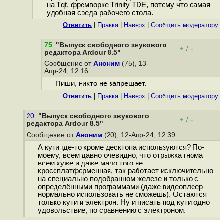
на Tqt, фремворке Trinity TDE, потому что самая
удобная среда рабочего стола.
Ответить
|
Правка
|
Наверх
|
Cообщить модератору
75
.
"Выпуск свободного звукового
+
–
/
редактора Ardour 8.5"
Сообщение от
Аноним
(75), 13-
Апр-24, 12:16
Пиши, никто не запрещает.
Ответить
|
Правка
|
Наверх
|
Cообщить модератору
20.
"Выпуск свободного звукового
+
–
/
редактора Ardour 8.5"
Сообщение от
Аноним
(20), 12-Апр-24, 12:39
А кути где-то кроме десктопа используются? По-
моему, всем давно очевидно, что отрыжка гнома
всем хуже и даже мало того не
кроссплатформенная, так работает исключительно
на специально подобранном железе и только с
определёнными программами (даже видеоплеер
нормально использовать не сможешь). Остаются
только кути и электрон. Ну и писать под кути одно
удовольствие, по сравнению с электроном.