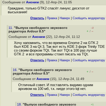
Сообщение от
Аноним
(9), 12-Апр-24, 11:05
Граждане, только GTK2 спасёт линукс десктоп от
высыхания!
Ответить
|
Правка
|
Наверх
|
Cообщить модератору
11.
"Выпуск свободного звукового
–2
+
–
редактора Ardour 8.5"
/
Сообщение от
Аноним
(22), 12-Апр-24, 11:12
Хочу напомнить, что во времена Gnome 2 на GTK 2
был KDE 3 на Qt 3. Так вот есть KDE 3 форк Trinity TDE
со своим форком TQt. Так вот TQt в 100 раз лучше
GTK 2 и все программы стоил писать на TQt.
Ответить
|
Правка
|
Наверх
|
Cообщить модератору
16.
"Выпуск свободного звукового
+
–
/
редактора Ardour 8.5"
Сообщение от
Аноним
(15), 12-Апр-24, 11:49
Отличный совет. И поставлять видимо одним
архивом на 100 мб, т.к. нигде этого tqt нет.
Ответить
|
Правка
|
Наверх
|
Cообщить модератору
18.
"Выпуск свободного звукового
+1