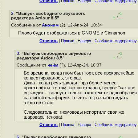
Ответить
|
Правка
|
Наверх
|
Cообщить модератору
2.
"Выпуск свободного звукового
+1
+
–
редактора Ardour 8.5"
/
Сообщение от
Аноним
(2), 12-Апр-24, 10:34
Плохо будет отображаться в GNOME и Cinnamon
Ответить
|
Правка
|
Наверх
|
Cообщить модератору
3.
"Выпуск свободного звукового
+2
+
–
редактора Ardour 8.5"
/
Сообщение от
нейм
(?), 12-Апр-24, 10:37
Во времена, когда гном был торт, все прекраснейше
конвертировалось, это раз.
Джва - когда речь заходит про более-менее
проф.софты, то там, как ни странно, вопрос "как ано
выглядит" - волнует только в контексте однообразия
на любой платформе. То есть от разрабов ждать
этого не стоит.
Следовательно, гномоводы испортили свои же
шаровары (снова).
Ответить
|
Правка
|
Наверх
|
Cообщить модератору
6.
"Выпуск свободного звукового
+1