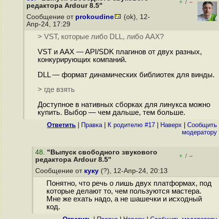
+
–
/
редактора Ardour 8.5"
Сообщение от
prokoudine
(ok), 12-
Апр-24, 17:29
> VST, которые либо DLL, либо AAX?
VST и AAX — API/SDK плагинов от двух разных,
конкурирующих компаний.
DLL — формат динамических библиотек для винды.
> где взять
Доступное в нативных сборках для линукса можно
купить. Выбор — чем дальше, тем больше.
Ответить
|
Правка
|
К родителю #17
|
Наверх
|
Cообщить
модератору
48
.
"Выпуск свободного звукового
+
–
/
редактора Ardour 8.5"
Сообщение от
куку
(?), 12-Апр-24, 20:13
Понятно, что речь о лишь двух платформах, под
которые делают то, чем пользуются мастера.
Мне же ехать надо, а не шашечки и исходный
код.