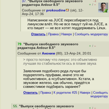
37.
"Выпуск свободного звукового
–1
+
–
редактора Ardour 8.5"
/
Сообщение от
prokoudine
(ok), 12-
Апр-24, 17:36
Написанное на JUCE пересобирается под
линуксом влёт. Но не все пишут гуй на JUCE, а
кто пишет — не все хотят поддерживать Linux.
Ответить
|
Правка
|
Наверх
|
Cообщить модератору
79
.
"Выпуск свободного звукового
+
–
/
редактора Ardour 8.5"
Сообщение от
Аноним
(80), 13-Апр-24, 20:01
> просто потому что линукс это объективно
лучшая по стабильности ось в плане звука
Заявления подобного рода лучше бы
подкреплять пруфами, иначе это не
«объективно», а «субъективно». Кстати, а
звуковое железо, как обычно, придётся
совместимое подбирать заранее?
Ответить
|
Правка
|
К родителю #25
|
Наверх
|
Cообщить
модератору
55
.
"Выпуск свободного звукового
+
–
/