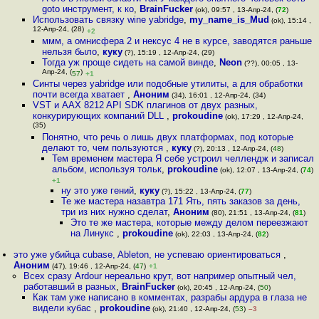
goto инструмент, к ко
,
BrainFucker
(ok), 09:57 , 13-Апр-24, (
72
)
Использовать связку wine yabridge
,
my_name_is_Mud
(ok), 15:14 ,
12-Апр-24, (28)
+2
ммм, а омнисфера 2 и нексус 4 не в курсе, заводятся раньше
нельзя было
,
куку
(?), 15:19 , 12-Апр-24, (29)
Тогда уж проще сидеть на самой винде
,
Neon
(??), 00:05 , 13-
Апр-24, (
)
57
+1
Синты через yabridge или подобные утилиты, а для обработки
почти всегда хватает
,
Аноним
(34), 16:01 , 12-Апр-24, (34)
VST и AAX 8212 API SDK плагинов от двух разных,
конкурирующих компаний DLL
,
prokoudine
(ok), 17:29 , 12-Апр-24,
(35)
Понятно, что речь о лишь двух платформах, под которые
делают то, чем пользуются
,
куку
(?), 20:13 , 12-Апр-24, (
48
)
Тем временем мастера Я себе устроил челлендж и записал
альбом, используя тольк
,
prokoudine
(ok), 12:07 , 13-Апр-24, (
74
)
+1
ну это уже гений
,
куку
(?), 15:22 , 13-Апр-24, (
77
)
Те же мастера назавтра 171 Ять, пять заказов за день,
три из них нужно сделат
,
Аноним
(80), 21:51 , 13-Апр-24, (
81
)
Это те же мастера, которые между делом переезжают
на Линукс
,
prokoudine
(ok), 22:03 , 13-Апр-24, (
82
)
это уже убийца cubase, Ableton, не успеваю ориентироваться
,
Аноним
(47), 19:46 , 12-Апр-24, (
47
)
+1
Всех сразу Ardour нереально крут, вот например опытный чел,
работавший в разных
,
BrainFucker
(ok), 20:45 , 12-Апр-24, (
50
)
Как там уже написано в комментах, разрабы ардура в глаза не
видели кубас
,
prokoudine
(ok), 21:40 , 12-Апр-24, (
53
)
–3