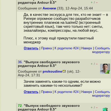
+
–
редактора Ardour 8.5"
/
Сообщение от
Аноним
(33), 12-Апр-24, 15:44
Да, в качестве экскурса для тех, кто не знает -- в
Рипере огромное сообщество разработчиков
внутренних плагинов на lua/eel2 (встроенный
скриптовый язык), там чего только нет: синты,
эквалайзеры, компрессоры, на любой вкус.
Плюс, к этому ещё прикрутили пакетный
менеджер
Ответить
|
Правка
|
К родителю #24
|
Наверх
|
Cообщить
модератору
36.
"Выпуск свободного звукового
+
–
/
редактора Ardour 8.5"
Сообщение от
prokoudine
(ok), 12-
Апр-24, 17:31
Зачем заменять каким-то одним, если можно
заменить какими-то несколькими?
Ответить
|
Правка
|
К родителю #24
|
Наверх
|
Cообщить
модератору
72
.
"Выпуск свободного звукового
+
–
/
редактора Ardour 8.5"