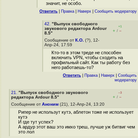
значит, не особо.
Ответить
|
Правка
|
Наверх
|
Cообщить модератору
42.
"Выпуск свободного
+1
звукового редактора Ardour
+
–
/
8.5"
Сообщение от
К.О.
(?), 12-
Апр-24, 17:59
Кто-то в этом треде не способен
включить VPN, чтобы сходить на
профильный сайт. Как ты работу без
него работаешь-то?
Ответить
|
Правка
|
Наверх
|
Cообщить
модератору
21.
"Выпуск свободного звукового
–3
+
–
редактора Ardour 8.5"
/
Сообщение от
Аноним
(21), 12-Апр-24, 13:20
Рипер не использут кутэ, аблетон тоже не использует
кутэ
И где тут успех?
А ардур этот ваш это имхо треш, лучше уж битвиг чем
это лол