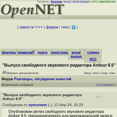
Профиль:
Аноним
(
вход
|
регистрация
)
неRU
opennet.me
[
новости
/
+++
|
форум
|
теги
|
]
форумы
правила/FAQ
поиск
регистрация
вход/
слежка
выход
RSS
"Выпуск свободного звукового редактора Ardour 8.5"
Вариант для распечатки
Пред. тема
|
След. тема
Форум
Разговоры, обсуждение новостей
Изначальное сообщение
[
Отслеживать
]
"Выпуск свободного звукового редактора
+
–
/
Ardour 8.5"
Сообщение от
opennews
(-), 12-Апр-24, 10:20
Опубликован релиз свободного звукового редактора
Ardour 8.5, предназначенного для многоканальной записи,