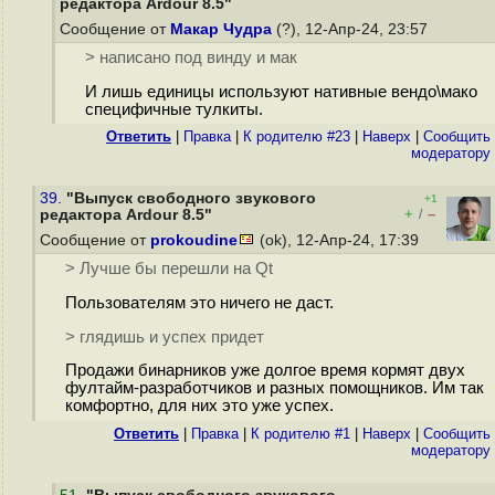
редактора Ardour 8.5"
Сообщение от
Макар Чудра
(?), 12-Апр-24, 23:57
> написано под винду и мак
И лишь единицы используют нативные вендо\мако
специфичные тулкиты.
Ответить
|
Правка
|
К родителю #23
|
Наверх
|
Cообщить
модератору
39.
"Выпуск свободного звукового
+1
+
–
редактора Ardour 8.5"
/
Сообщение от
prokoudine
(ok), 12-Апр-24, 17:39
> Лучше бы перешли на Qt
Пользователям это ничего не даст.
> глядишь и успех придет
Продажи бинарников уже долгое время кормят двух
фултайм-разработчиков и разных помощников. Им так
комфортно, для них это уже успех.
Ответить
|
Правка
|
К родителю #1
|
Наверх
|
Cообщить
модератору