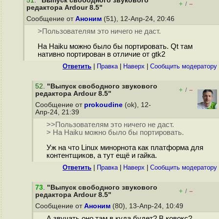
51
.
"Выпуск свободного звукового
+
–
/
редактора Ardour 8.5"
Сообщение от
Аноним
(51), 12-Апр-24, 20:46
>Пользователям это ничего не даст.
На Haiku можно было бы портировать. Qt там
нативно портирован в отличие от gtk2
Ответить
|
Правка
|
Наверх
|
Cообщить модератору
52
.
"Выпуск свободного звукового
+
–
/
редактора Ardour 8.5"
Сообщение от
prokoudine
(ok), 12-
Апр-24, 21:39
>>Пользователям это ничего не даст.
> На Haiku можно было бы портировать.
Уж на что Linux минорнота как платформа для
контентщиков, а тут ещё и гайка.
Ответить
|
Правка
|
Наверх
|
Cообщить модератору
73
.
"Выпуск свободного звукового
+
–
/
редактора Ardour 8.5"
Сообщение от
Аноним
(80), 13-Апр-24, 10:49
А звучать оно там в куда будет? В ковокс?