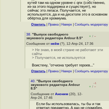
кутей там на одном уровне с qnx (собственно,
из-за этого поддержка и существует), но
сейчас это легаси. Получается, не
используется, да и на десктопе это в основном
обёртка для хромиума.
Ответить
|
Правка
|
Наверх
|
Cообщить модератору
38.
"Выпуск свободного
+
–
/
звукового редактора Ardour 8.5"
Сообщение от
нейм
(?), 12-Апр-24, 17:36
> Не знаю, в моей стране не работают эти
сайты
> Получается, не используется
Воистену, "отчизна требует героев..."
Ответить
|
Правка
|
Наверх
|
Cообщить модератору
40.
"Выпуск свободного
–1
звукового редактора Ardour
+
–
/
8.5"
Сообщение от
Аноним
(20), 12-
Апр-24, 17:46
Если бы использовалась, ты бы и так
ответил предметно. А раз не спомобен,