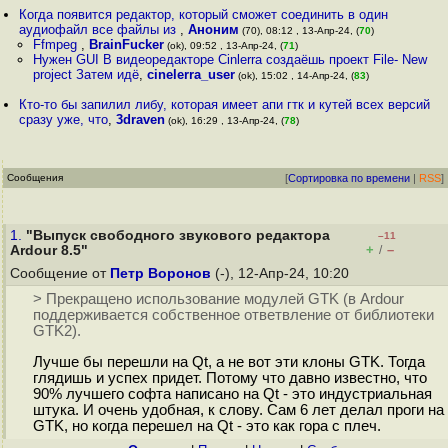
Когда появится редактор, который сможет соединить в один
аудиофайл все файлы из
,
Аноним
(70), 08:12 , 13-Апр-24, (
70
)
Ffmpeg
,
BrainFucker
(ok), 09:52 , 13-Апр-24, (
71
)
Нужен GUI В видеоредакторе Cinlerra создаёшь проект File- New
project Затем идё
,
cinelerra_user
(ok), 15:02 , 14-Апр-24, (
83
)
Кто-то бы запилил либу, которая имеет апи гтк и кутей всех версий
сразу уже, что
,
3draven
(ok), 16:29 , 13-Апр-24, (
78
)
Сообщения
[
Сортировка по времени
|
RSS
]
1.
"Выпуск свободного звукового редактора
–11
+
–
Ardour 8.5"
/
Сообщение от
Петр Воронов
(-), 12-Апр-24, 10:20
> Прекращено использование модулей GTK (в Ardour
поддерживается собственное ответвление от библиотеки
GTK2).
Лучше бы перешли на Qt, а не вот эти клоны GTK. Тогда
глядишь и успех придет. Потому что давно известно, что
90% лучшего софта написано на Qt - это индустриальная
штука. И очень удобная, к слову. Сам 6 лет делал проги на
GTK, но когда перешел на Qt - это как гора с плеч.