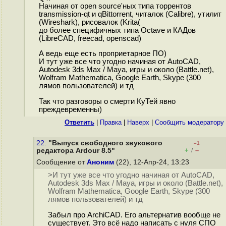
Начиная от open source'ных типа торрентов
transmission-qt и qBittorrent, читалок (Calibre), утилит
(Wireshark), рисовалок (Krita(
до более специфичных типа Octave и КАДов
(LibreCAD, freecad, openscad)
А ведь еще есть проприетарное ПО)
И тут уже все что угодно начиная от AutoCAD,
Autodesk 3ds Max / Maya, игры и около (Battle.net),
Wolfram Mathematica, Google Earth, Skype (300
лямов пользователей) и тд
Так что разговоры о смерти КуТей явно
преждевременны)
Ответить
|
Правка
|
Наверх
|
Cообщить модератору
22.
"Выпуск свободного звукового
–1
+
–
редактора Ardour 8.5"
/
Сообщение от
Аноним
(22), 12-Апр-24, 13:23
>И тут уже все что угодно начиная от AutoCAD,
Autodesk 3ds Max / Maya, игры и около (Battle.net),
Wolfram Mathematica, Google Earth, Skype (300
лямов пользователей) и тд
Забыл про ArchiCAD. Его альтернатив вообще не
существует. Это всё надо написать с нуля СПО