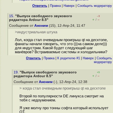
Ответить
|
Правка
|
Наверх
|
Cообщить модератору
15.
"Выпуск свободного звукового
–3
+
–
редактора Ardour 8.5"
/
Сообщение от
Аноним
(15), 12-Апр-24, 11:47
>индустриальная штука
Лол, когда стал очевидным проигрыш qt на десктопе,
фанаты начали говорить, что это (((на самом деле)))
для индустрии. Какой будет следующий шаг
манёвров? Встраиваемые системы и холодильники?
Ответить
|
Правка
|
К родителю #1
|
Наверх
|
Cообщить
модератору
19.
"Выпуск свободного звукового
+5
+
–
редактора Ardour 8.5"
/
Сообщение от
Аноним
(-), 12-Апр-24, 12:38
> когда стал очевидным проигрыш qt на десктопе
Второй по популярности DE линукса смотрит на
тебя с недоумением.
Я уже молчу про тонны софта который использует
QT.