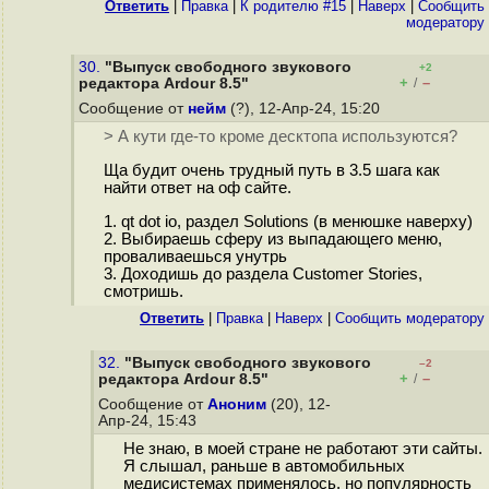
Ответить
|
Правка
|
К родителю #15
|
Наверх
|
Cообщить
модератору
30.
"Выпуск свободного звукового
+2
+
–
редактора Ardour 8.5"
/
Сообщение от
нейм
(?), 12-Апр-24, 15:20
> А кути где-то кроме десктопа используются?
Ща будит очень трудный путь в 3.5 шага как
найти ответ на оф сайте.
1. qt dot io, раздел Solutions (в менюшке наверху)
2. Выбираешь сферу из выпадающего меню,
проваливаешься унутрь
3. Доходишь до раздела Customer Stories,
смотришь.
Ответить
|
Правка
|
Наверх
|
Cообщить модератору
32.
"Выпуск свободного звукового
–2
+
–
редактора Ardour 8.5"
/
Сообщение от
Аноним
(20), 12-
Апр-24, 15:43
Не знаю, в моей стране не работают эти сайты.
Я слышал, раньше в автомобильных
медисистемах применялось, но популярность