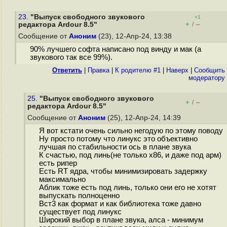
23.
"Выпуск свободного звукового
+1
+
–
редактора Ardour 8.5"
/
Сообщение от
Аноним
(23), 12-Апр-24, 13:38
90% лучшего софта написано под винду и мак (а
звукового так все 99%).
Ответить
|
Правка
|
К родителю #1
|
Наверх
|
Cообщить
модератору
25.
"Выпуск свободного звукового
+
–
/
редактора Ardour 8.5"
Сообщение от
Аноним
(25), 12-Апр-24, 14:39
Я вот кстати очень сильно негодую по этому поводу
Ну просто потому что линукс это объективно
лучшая по стабильности ось в плане звука
К счастью, под линь(не только x86, и даже под арм)
есть рипер
Есть RT ядра, чтобы минимизировать задержку
максимально
Аблик тоже есть под линь, только они его не хотят
выпускать полноценно
Вст3 как формат и как библиотека тоже давно
существует под линукс
Широкий выбор в плане звука, алса - минимум