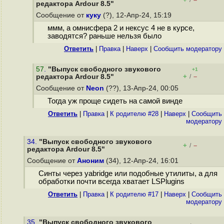
/
редактора Ardour 8.5"
Сообщение от
куку
(?), 12-Апр-24, 15:19
ммм, а омнисфера 2 и нексус 4 не в курсе,
заводятся? раньше нельзя было
Ответить
|
Правка
|
Наверх
|
Cообщить модератору
57
.
"Выпуск свободного звукового
+1
+
–
редактора Ardour 8.5"
/
Сообщение от
Neon
(??), 13-Апр-24, 00:05
Тогда уж проще сидеть на самой винде
Ответить
|
Правка
|
К родителю #28
|
Наверх
|
Cообщить
модератору
34.
"Выпуск свободного звукового
+
–
/
редактора Ardour 8.5"
Сообщение от
Аноним
(34), 12-Апр-24, 16:01
Синты через yabridge или подобные утилиты, а для
обработки почти всегда хватает LSPlugins
Ответить
|
Правка
|
К родителю #17
|
Наверх
|
Cообщить
модератору
35.
"Выпуск свободного звукового