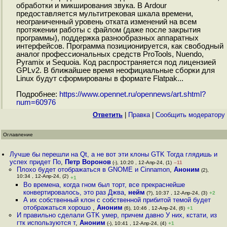
обработки и микширования звука. В Ardour
предоставляется мультитрековая шкала времени,
неограниченный уровень отката изменений на всем
протяжении работы с файлом (даже после закрытия
программы), поддержка разнообразных аппаратных
интерфейсов. Программа позиционируется, как свободный
аналог профессиональных средств ProTools, Nuendo,
Pyramix и Sequoia. Код распространяется под лицензией
GPLv2. В ближайшее время неофициальные сборки для
Linux будут сформированы в формате Flatpak...
Подробнее:
https://www.opennet.ru/opennews/art.shtml?
num=60976
Ответить
|
Правка
|
Cообщить модератору
Оглавление
Лучше бы перешли на Qt, а не вот эти клоны GTK Тогда глядишь и
успех придет По
,
Петр Воронов
(-), 10:20 , 12-Апр-24, (1)
–11
Плохо будет отображаться в GNOME и Cinnamon
,
Аноним
(2),
10:34 , 12-Апр-24, (2)
+1
Во времена, когда гном был торт, все прекраснейше
конвертировалось, это раз Джва
,
нейм
(?), 10:37 , 12-Апр-24, (3)
+2
А их собственный клон с собственной прибитой темой будет
отображаться хорошо
,
Аноним
(6), 10:46 , 12-Апр-24, (6)
+1
И правильно сделали GTK умер, причем давно У них, кстати, из
гтк используются т
,
Аноним
(-), 10:41 , 12-Апр-24, (4)
+1