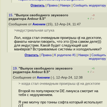
Ответить
|
Правка
|
Наверх
|
Cообщить модератору
15.
"Выпуск свободного звукового
–3
+
–
редактора Ardour 8.5"
/
Сообщение от
Аноним
(15), 12-Апр-24, 11:47
>индустриальная штука
Лол, когда стал очевидным проигрыш qt на десктопе,
фанаты начали говорить, что это (((на самом деле)))
для индустрии. Какой будет следующий шаг
манёвров? Встраиваемые системы и холодильники?
Ответить
|
Правка
|
К родителю #1
|
Наверх
|
Cообщить
модератору
19.
"Выпуск свободного звукового
+5
+
–
редактора Ardour 8.5"
/
Сообщение от
Аноним
(-), 12-Апр-24, 12:38
> когда стал очевидным проигрыш qt на десктопе
Второй по популярности DE линукса смотрит на
тебя с недоумением.
Я уже молчу про тонны софта который использует
QT.