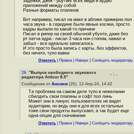
задежки, джек - роутинг всех миди и аудио
приложений между собой
Разные форматы плагинов
Вот например, писал на маке в аблике примерно пол
часа звука - в середине были явные косяки, просто
кадры выпали по какой-то причине
Писал в рипер на своей обычной убунте, даже без
рт патча ядра - писал 3 часа нон стопом, нажал и
забыл - все идеально записалось
И это просто была запись с карты, без эффектов,
без ничего, тупо вавки
Ответить
|
Правка
|
Наверх
|
Cообщить модератору
26.
"Выпуск свободного звукового
+
–
/
редактора Ardour 8.5"
Сообщение от
Аноним
(25), 12-Апр-24, 14:42
Т.е проблема на самом деле тупо в нежелании
сбилдить свои плагины и софт пол линь
Может они в линукс пользователях не видят
аудитории, но ведь они и для всех остальных
тоже свои продукты выпускают, а так будет еще
одна опция для скачивания
Ответить
|
Правка
|
Наверх
|
Cообщить модератору