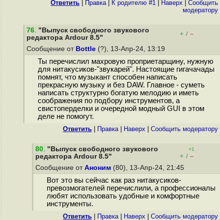
Ответить
|
Правка
|
К родителю #1
|
Наверх
|
Cообщить
модератору
76
.
"Выпуск свободного звукового
+
–
/
редактора Ardour 8.5"
Сообщение от
Bottle
(?), 13-Апр-24, 13:19
Ты перечислил махровую проприетарщину, нужную
для нитакусиков-"звукарей". Настоящие гигачачады
помнят, что музыкант способен написать
прекрасную музыку и без DAW. Главное - суметь
написать структурно богатую мелодию и иметь
соображения по подбору инструментов, а
свистоперделки и очередной модный GUI в этом
деле не помогут.
Ответить
|
Правка
|
Наверх
|
Cообщить модератору
80
.
"Выпуск свободного звукового
+1
+
–
редактора Ardour 8.5"
/
Сообщение от
Аноним
(80), 13-Апр-24, 21:45
Вот это вы сейчас как раз нитакусиков-
превозмогателей перечислили, а профессионалы
любят использовать удобные и комфортные
инструменты.
Ответить
|
Правка
|
Наверх
|
Cообщить модератору