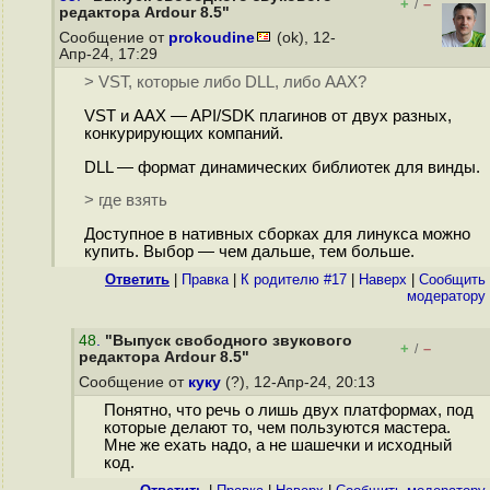
+
–
/
редактора Ardour 8.5"
Сообщение от
prokoudine
(ok), 12-
Апр-24, 17:29
> VST, которые либо DLL, либо AAX?
VST и AAX — API/SDK плагинов от двух разных,
конкурирующих компаний.
DLL — формат динамических библиотек для винды.
> где взять
Доступное в нативных сборках для линукса можно
купить. Выбор — чем дальше, тем больше.
Ответить
|
Правка
|
К родителю #17
|
Наверх
|
Cообщить
модератору
48
.
"Выпуск свободного звукового
+
–
/
редактора Ardour 8.5"
Сообщение от
куку
(?), 12-Апр-24, 20:13
Понятно, что речь о лишь двух платформах, под
которые делают то, чем пользуются мастера.
Мне же ехать надо, а не шашечки и исходный
код.