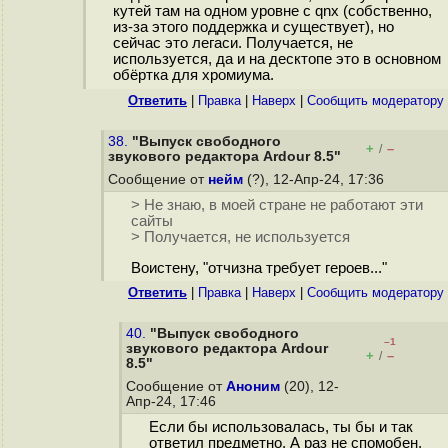
кутей там на одном уровне с qnx (собственно,
из-за этого поддержка и существует), но
сейчас это легаси. Получается, не
используется, да и на десктопе это в основном
обёртка для хромиума.
Ответить
|
Правка
|
Наверх
|
Cообщить модератору
38.
"Выпуск свободного
+
–
/
звукового редактора Ardour 8.5"
Сообщение от
нейм
(?), 12-Апр-24, 17:36
> Не знаю, в моей стране не работают эти
сайты
> Получается, не используется
Воистену, "отчизна требует героев..."
Ответить
|
Правка
|
Наверх
|
Cообщить модератору
40.
"Выпуск свободного
–1
звукового редактора Ardour
+
–
/
8.5"
Сообщение от
Аноним
(20), 12-
Апр-24, 17:46
Если бы использовалась, ты бы и так
ответил предметно. А раз не спомобен,