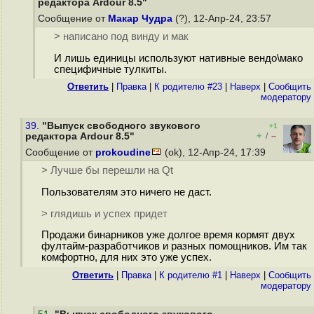
редактора Ardour 8.5"
Сообщение от
Макар Чудра
(?), 12-Апр-24, 23:57
> написано под винду и мак
И лишь единицы используют нативные вендо\мако
специфичные тулкиты.
Ответить
|
Правка
|
К родителю #23
|
Наверх
|
Cообщить
модератору
39.
"Выпуск свободного звукового
+1
+
–
редактора Ardour 8.5"
/
Сообщение от
prokoudine
(ok), 12-Апр-24, 17:39
> Лучше бы перешли на Qt
Пользователям это ничего не даст.
> глядишь и успех придет
Продажи бинарников уже долгое время кормят двух
фултайм-разработчиков и разных помощников. Им так
комфортно, для них это уже успех.
Ответить
|
Правка
|
К родителю #1
|
Наверх
|
Cообщить
модератору