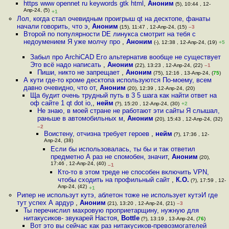
https www opennet ru keywords gtk html
,
Аноним
(5), 10:44 , 12-
Апр-24, (5)
+1
Лол, когда стал очевидным проигрыш qt на десктопе, фанаты
начали говорить, что э
,
Аноним
(15), 11:47 , 12-Апр-24, (15)
–3
Второй по популярности DE линукса смотрит на тебя с
недоумением Я уже молчу про
,
Аноним
(-), 12:38 , 12-Апр-24, (19)
+5
Забыл про ArchiCAD Его альтернатив вообще не существует
Это всё надо написать
,
Аноним
(22), 13:23 , 12-Апр-24, (22)
–1
Пиши, никто не запрещает
,
Аноним
(75), 12:16 , 13-Апр-24, (
75
)
А кути где-то кроме десктопа используются По-моему, всем
давно очевидно, что от
,
Аноним
(20), 12:39 , 12-Апр-24, (20)
Ща будит очень трудный путь в 3 5 шага как найти ответ на
оф сайте 1 qt dot io,
,
нейм
(?), 15:20 , 12-Апр-24, (30)
+2
Не знаю, в моей стране не работают эти сайты Я слышал,
раньше в автомобильных м
,
Аноним
(20), 15:43 , 12-Апр-24, (32)
–2
Воистену, отчизна требует героев
,
нейм
(?), 17:36 , 12-
Апр-24, (38)
Если бы использовалась, ты бы и так ответил
предметно А раз не спомобен, значит
,
Аноним
(20),
17:46 , 12-Апр-24, (40)
–1
Кто-то в этом треде не способен включить VPN,
чтобы сходить на профильный сайт
,
К.О.
(?), 17:59 , 12-
Апр-24, (42)
+1
Рипер не использут кутэ, аблетон тоже не использует кутэИ где
тут успех А ардур
,
Аноним
(21), 13:20 , 12-Апр-24, (21)
–3
Ты перечислил махровую проприетарщину, нужную для
нитакусиков- звукарей Настоя
,
Bottle
(?), 13:19 , 13-Апр-24, (
76
)
Вот это вы сейчас как раз нитакусиков-превозмогателей