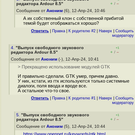
+
–
редактора Ardour 8.5"
/
Сообщение от
Аноним
(6), 12-Апр-24, 10:46
А их собственный клон с собственной прибитой
темой будет отображаться хорошо?
Ответить
|
Правка
|
К родителю #2
|
Наверх
|
Cообщить
модератору
4.
"Выпуск свободного звукового
+1
+
–
редактора Ardour 8.5"
/
Сообщение от
Аноним
(-), 12-Апр-24, 10:41
> Прекращено использование модулей GTK
И правильно сделали. GTK умер, причем давно.
У них, кстати, из гтк используются только системные
диалоги, поля ввода и вроде все.
А остальное что-то свое.
Ответить
|
Правка
|
К родителю #1
|
Наверх
|
Cообщить
модератору
5.
"Выпуск свободного звукового
+1
+
–
редактора Ardour 8.5"
/
Сообщение от
Аноним
(5), 12-Апр-24, 10:44
https://www.opennet.ru/keywords/gtk.html