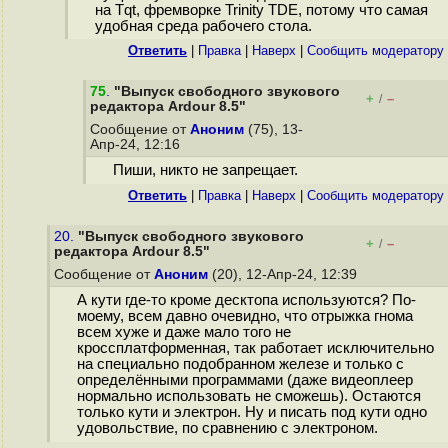
на Tqt, фремворке Trinity TDE, потому что самая
удобная среда рабочего стола.
Ответить
|
Правка
|
Наверх
|
Cообщить модератору
75
.
"Выпуск свободного звукового
+
–
/
редактора Ardour 8.5"
Сообщение от
Аноним
(75), 13-
Апр-24, 12:16
Пиши, никто не запрещает.
Ответить
|
Правка
|
Наверх
|
Cообщить модератору
20.
"Выпуск свободного звукового
+
–
/
редактора Ardour 8.5"
Сообщение от
Аноним
(20), 12-Апр-24, 12:39
А кути где-то кроме десктопа используются? По-
моему, всем давно очевидно, что отрыжка гнома
всем хуже и даже мало того не
кроссплатформенная, так работает исключительно
на специально подобранном железе и только с
определёнными программами (даже видеоплеер
нормально использовать не сможешь). Остаются
только кути и электрон. Ну и писать под кути одно
удовольствие, по сравнению с электроном.