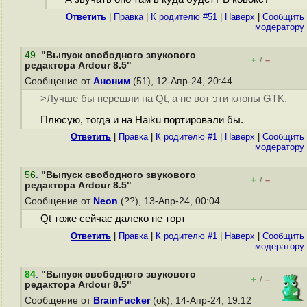
Ответить
|
Правка
|
К родителю #51
|
Наверх
|
Cообщить
модератору
49
.
"Выпуск свободного звукового
+
–
/
редактора Ardour 8.5"
Сообщение от
Аноним
(51), 12-Апр-24, 20:44
>Лучше бы перешли на Qt, а не вот эти клоны GTK.
Плюсую, тогда и на Haiku портировали бы.
Ответить
|
Правка
|
К родителю #1
|
Наверх
|
Cообщить
модератору
56
.
"Выпуск свободного звукового
+
–
/
редактора Ardour 8.5"
Сообщение от
Neon
(??), 13-Апр-24, 00:04
Qt тоже сейчас далеко не торт
Ответить
|
Правка
|
К родителю #1
|
Наверх
|
Cообщить
модератору
84
.
"Выпуск свободного звукового
+
–
/
редактора Ardour 8.5"
Сообщение от
BrainFucker
(ok), 14-Апр-24, 19:12