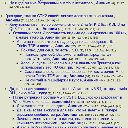
Ну и где он жив Встроенный в Ardour несчитово
,
Аноним
(6), 11:17 ,
12-Апр-24, (12)
Граждане, только GTK2 спасёт линукс десктоп от высыхания
,
Аноним
(9), 11:05 , 12-Апр-24, (9)
+1
Хочу напомнить, что во времена Gnome 2 на GTK 2 был KDE 3 на
Qt 3 Так вот есть
,
Аноним
(22), 11:12 , 12-Апр-24, (11)
–2
Отличный совет И поставлять видимо одним архивом на 100 мб,
т к нигде этого tq
,
Аноним
(15), 11:49 , 12-Апр-24, (16)
А я и не говорил что его надо куда-то за передавать Для
Trinity TDE и писать
,
Аноним
(22), 12:02 , 12-Апр-24, (18)
+1
Понятно, для себя, то есть
,
К.О.
(?), 17:54 , 12-Апр-24, (41)
Написал для себяВыложил в пабликНарод начал
юзатьТак вижу
,
Аноним
(44), 19:00 , 12-Апр-24, (44)
Хорошо, пусть написали мы для любимого Тринити,а как
использовать это ПО без Три
,
_kp
(ok), 19:00 , 12-Апр-24, (43)
Сама постановка вопроса неверная Ни как, а зачем А не
зачем Trinity TDE должн
,
Аноним
(44), 19:02 , 12-Апр-24, (45)
Не считайНе пишиДержи в курсе
,
Аноним
(44), 19:03 , 12-
Апр-24, (46)
Да, слёзы линуксоидов всё потопят А где взять VST, которые либо
DLL, либо AAX
,
куку
(?), 11:57 , 12-Апр-24, (17)
+1
Нигде рутрекер Простые VSTi VST c DLL сносно заработают в
Wine Можно использ
,
economist
(?), 14:38 , 12-Апр-24, (24)
+2
Для синтов есть пьюр дата
,
Аноним
(25), 14:47 , 12-Апр-24, (27)
Да, в качестве экскурса для тех, кто не знает -- в Рипере
огромное сообщество ра
,
Аноним
(33), 15:44 , 12-Апр-24, (33)
+1
Зачем заменять каким-то одним, если можно заменить
какими-то несколькими
,
prokoudine
(ok), 17:31 , 12-Апр-24, (36)
А это в любой области так У каждого опытного человек есть