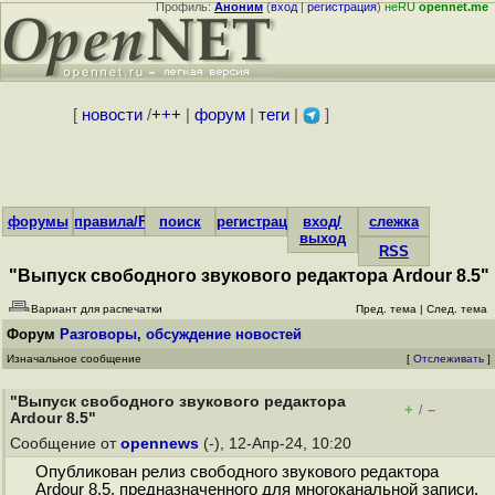
Профиль:
Аноним
(
вход
|
регистрация
)
неRU
opennet.me
[
новости
/
+++
|
форум
|
теги
|
]
форумы
правила/FAQ
поиск
регистрация
вход/
слежка
выход
RSS
"Выпуск свободного звукового редактора Ardour 8.5"
Вариант для распечатки
Пред. тема
|
След. тема
Форум
Разговоры, обсуждение новостей
Изначальное сообщение
[
Отслеживать
]
"Выпуск свободного звукового редактора
+
–
/
Ardour 8.5"
Сообщение от
opennews
(-), 12-Апр-24, 10:20
Опубликован релиз свободного звукового редактора
Ardour 8.5, предназначенного для многоканальной записи,