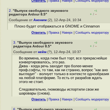
Ответить
|
Правка
|
Наверх
|
Cообщить модератору
2.
"Выпуск свободного звукового
+1
+
–
редактора Ardour 8.5"
/
Сообщение от
Аноним
(2), 12-Апр-24, 10:34
Плохо будет отображаться в GNOME и Cinnamon
Ответить
|
Правка
|
Наверх
|
Cообщить модератору
3.
"Выпуск свободного звукового
+2
+
–
редактора Ardour 8.5"
/
Сообщение от
нейм
(?), 12-Апр-24, 10:37
Во времена, когда гном был торт, все прекраснейше
конвертировалось, это раз.
Джва - когда речь заходит про более-менее
проф.софты, то там, как ни странно, вопрос "как ано
выглядит" - волнует только в контексте однообразия
на любой платформе. То есть от разрабов ждать
этого не стоит.
Следовательно, гномоводы испортили свои же
шаровары (снова).
Ответить
|
Правка
|
Наверх
|
Cообщить модератору
6.
"Выпуск свободного звукового
+1