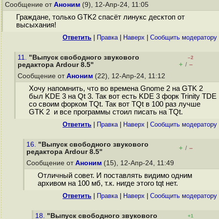
Сообщение от
Аноним
(9), 12-Апр-24, 11:05
Граждане, только GTK2 спасёт линукс десктоп от
высыхания!
Ответить
|
Правка
|
Наверх
|
Cообщить модератору
11.
"Выпуск свободного звукового
–2
+
–
редактора Ardour 8.5"
/
Сообщение от
Аноним
(22), 12-Апр-24, 11:12
Хочу напомнить, что во времена Gnome 2 на GTK 2
был KDE 3 на Qt 3. Так вот есть KDE 3 форк Trinity TDE
со своим форком TQt. Так вот TQt в 100 раз лучше
GTK 2 и все программы стоил писать на TQt.
Ответить
|
Правка
|
Наверх
|
Cообщить модератору
16.
"Выпуск свободного звукового
+
–
/
редактора Ardour 8.5"
Сообщение от
Аноним
(15), 12-Апр-24, 11:49
Отличный совет. И поставлять видимо одним
архивом на 100 мб, т.к. нигде этого tqt нет.
Ответить
|
Правка
|
Наверх
|
Cообщить модератору
18.
"Выпуск свободного звукового
+1