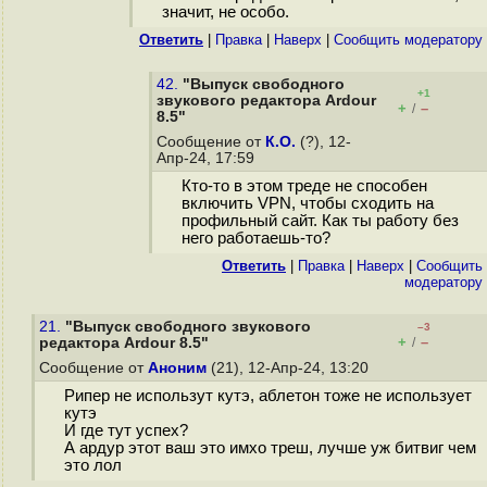
значит, не особо.
Ответить
|
Правка
|
Наверх
|
Cообщить модератору
42.
"Выпуск свободного
+1
звукового редактора Ardour
+
–
/
8.5"
Сообщение от
К.О.
(?), 12-
Апр-24, 17:59
Кто-то в этом треде не способен
включить VPN, чтобы сходить на
профильный сайт. Как ты работу без
него работаешь-то?
Ответить
|
Правка
|
Наверх
|
Cообщить
модератору
21.
"Выпуск свободного звукового
–3
+
–
редактора Ardour 8.5"
/
Сообщение от
Аноним
(21), 12-Апр-24, 13:20
Рипер не использут кутэ, аблетон тоже не использует
кутэ
И где тут успех?
А ардур этот ваш это имхо треш, лучше уж битвиг чем
это лол