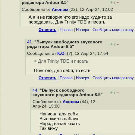
+
–
редактора Ardour 8.5"
/
Сообщение от
Аноним
(22), 12-Апр-24, 12:02
А я и не говорил что его надо куда-то за
передавать. Для Trinity TDE и писать.
Ответить
|
Правка
|
Наверх
|
Cообщить модератору
41.
"Выпуск свободного звукового
+
–
/
редактора Ardour 8.5"
Сообщение от
К.О.
(?), 12-Апр-24, 17:54
> Для Trinity TDE и писать
Понятно, для себя, то есть.
Ответить
|
Правка
|
Наверх
|
Cообщить модератору
44.
"Выпуск свободного
+
–
/
звукового редактора Ardour 8.5"
Сообщение от
Аноним
(44), 12-
Апр-24, 19:00
Написал для себя
Выложил в паблик
Народ начал юзать
Так вижу