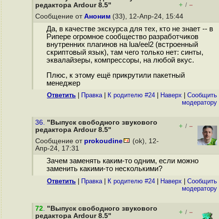
+
–
редактора Ardour 8.5"
/
Сообщение от
Аноним
(33), 12-Апр-24, 15:44
Да, в качестве экскурса для тех, кто не знает -- в
Рипере огромное сообщество разработчиков
внутренних плагинов на lua/eel2 (встроенный
скриптовый язык), там чего только нет: синты,
эквалайзеры, компрессоры, на любой вкус.
Плюс, к этому ещё прикрутили пакетный
менеджер
Ответить
|
Правка
|
К родителю #24
|
Наверх
|
Cообщить
модератору
36.
"Выпуск свободного звукового
+
–
/
редактора Ardour 8.5"
Сообщение от
prokoudine
(ok), 12-
Апр-24, 17:31
Зачем заменять каким-то одним, если можно
заменить какими-то несколькими?
Ответить
|
Правка
|
К родителю #24
|
Наверх
|
Cообщить
модератору
72
.
"Выпуск свободного звукового
+
–
/
редактора Ardour 8.5"