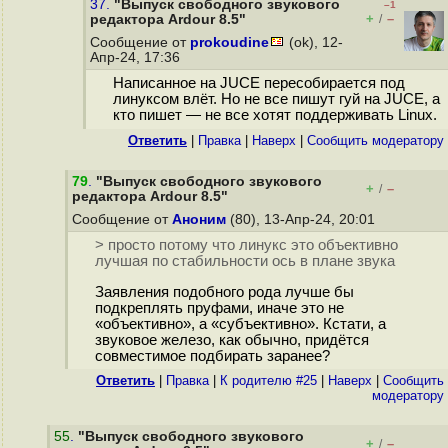
37.
"Выпуск свободного звукового
–1
+
–
редактора Ardour 8.5"
/
Сообщение от
prokoudine
(ok), 12-
Апр-24, 17:36
Написанное на JUCE пересобирается под
линуксом влёт. Но не все пишут гуй на JUCE, а
кто пишет — не все хотят поддерживать Linux.
Ответить
|
Правка
|
Наверх
|
Cообщить модератору
79
.
"Выпуск свободного звукового
+
–
/
редактора Ardour 8.5"
Сообщение от
Аноним
(80), 13-Апр-24, 20:01
> просто потому что линукс это объективно
лучшая по стабильности ось в плане звука
Заявления подобного рода лучше бы
подкреплять пруфами, иначе это не
«объективно», а «субъективно». Кстати, а
звуковое железо, как обычно, придётся
совместимое подбирать заранее?
Ответить
|
Правка
|
К родителю #25
|
Наверх
|
Cообщить
модератору
55
.
"Выпуск свободного звукового
+
–
/