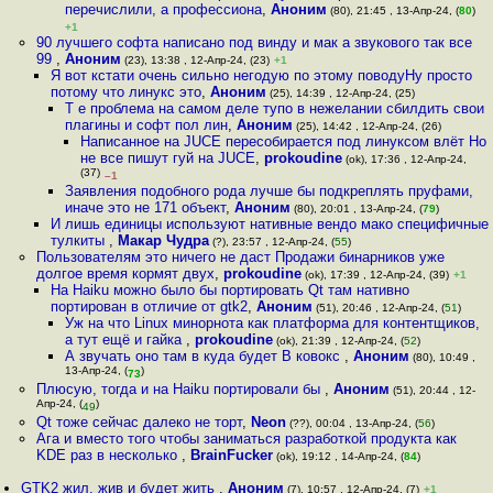
перечислили, а профессиона
,
Аноним
(80), 21:45 , 13-Апр-24, (
80
)
+1
90 лучшего софта написано под винду и мак а звукового так все
99
,
Аноним
(23), 13:38 , 12-Апр-24, (23)
+1
Я вот кстати очень сильно негодую по этому поводуНу просто
потому что линукс это
,
Аноним
(25), 14:39 , 12-Апр-24, (25)
Т е проблема на самом деле тупо в нежелании сбилдить свои
плагины и софт пол лин
,
Аноним
(25), 14:42 , 12-Апр-24, (26)
Написанное на JUCE пересобирается под линуксом влёт Но
не все пишут гуй на JUCE
,
prokoudine
(ok), 17:36 , 12-Апр-24,
(37)
–1
Заявления подобного рода лучше бы подкреплять пруфами,
иначе это не 171 объект
,
Аноним
(80), 20:01 , 13-Апр-24, (
79
)
И лишь единицы используют нативные вендо мако специфичные
тулкиты
,
Макар Чудра
(?), 23:57 , 12-Апр-24, (
55
)
Пользователям это ничего не даст Продажи бинарников уже
долгое время кормят двух
,
prokoudine
(ok), 17:39 , 12-Апр-24, (39)
+1
На Haiku можно было бы портировать Qt там нативно
портирован в отличие от gtk2
,
Аноним
(51), 20:46 , 12-Апр-24, (
51
)
Уж на что Linux минорнота как платформа для контентщиков,
а тут ещё и гайка
,
prokoudine
(ok), 21:39 , 12-Апр-24, (
52
)
А звучать оно там в куда будет В ковокс
,
Аноним
(80), 10:49 ,
13-Апр-24, (
)
73
Плюсую, тогда и на Haiku портировали бы
,
Аноним
(51), 20:44 , 12-
Апр-24, (
)
49
Qt тоже сейчас далеко не торт
,
Neon
(??), 00:04 , 13-Апр-24, (
56
)
Ага и вместо того чтобы заниматься разработкой продукта как
KDE раз в несколько
,
BrainFucker
(ok), 19:12 , 14-Апр-24, (
84
)
GTK2 жил, жив и будет жить
,
Аноним
(7), 10:57 , 12-Апр-24, (7)
+1