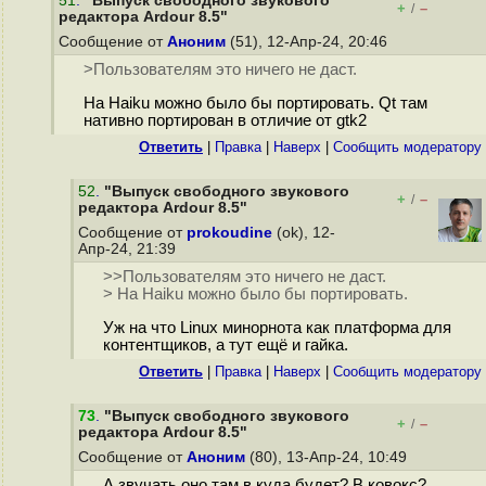
51
.
"Выпуск свободного звукового
+
–
/
редактора Ardour 8.5"
Сообщение от
Аноним
(51), 12-Апр-24, 20:46
>Пользователям это ничего не даст.
На Haiku можно было бы портировать. Qt там
нативно портирован в отличие от gtk2
Ответить
|
Правка
|
Наверх
|
Cообщить модератору
52
.
"Выпуск свободного звукового
+
–
/
редактора Ardour 8.5"
Сообщение от
prokoudine
(ok), 12-
Апр-24, 21:39
>>Пользователям это ничего не даст.
> На Haiku можно было бы портировать.
Уж на что Linux минорнота как платформа для
контентщиков, а тут ещё и гайка.
Ответить
|
Правка
|
Наверх
|
Cообщить модератору
73
.
"Выпуск свободного звукового
+
–
/
редактора Ardour 8.5"
Сообщение от
Аноним
(80), 13-Апр-24, 10:49
А звучать оно там в куда будет? В ковокс?