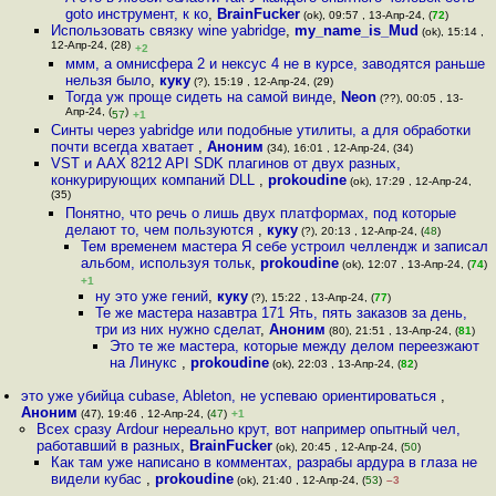
goto инструмент, к ко
,
BrainFucker
(ok), 09:57 , 13-Апр-24, (
72
)
Использовать связку wine yabridge
,
my_name_is_Mud
(ok), 15:14 ,
12-Апр-24, (28)
+2
ммм, а омнисфера 2 и нексус 4 не в курсе, заводятся раньше
нельзя было
,
куку
(?), 15:19 , 12-Апр-24, (29)
Тогда уж проще сидеть на самой винде
,
Neon
(??), 00:05 , 13-
Апр-24, (
)
57
+1
Синты через yabridge или подобные утилиты, а для обработки
почти всегда хватает
,
Аноним
(34), 16:01 , 12-Апр-24, (34)
VST и AAX 8212 API SDK плагинов от двух разных,
конкурирующих компаний DLL
,
prokoudine
(ok), 17:29 , 12-Апр-24,
(35)
Понятно, что речь о лишь двух платформах, под которые
делают то, чем пользуются
,
куку
(?), 20:13 , 12-Апр-24, (
48
)
Тем временем мастера Я себе устроил челлендж и записал
альбом, используя тольк
,
prokoudine
(ok), 12:07 , 13-Апр-24, (
74
)
+1
ну это уже гений
,
куку
(?), 15:22 , 13-Апр-24, (
77
)
Те же мастера назавтра 171 Ять, пять заказов за день,
три из них нужно сделат
,
Аноним
(80), 21:51 , 13-Апр-24, (
81
)
Это те же мастера, которые между делом переезжают
на Линукс
,
prokoudine
(ok), 22:03 , 13-Апр-24, (
82
)
это уже убийца cubase, Ableton, не успеваю ориентироваться
,
Аноним
(47), 19:46 , 12-Апр-24, (
47
)
+1
Всех сразу Ardour нереально крут, вот например опытный чел,
работавший в разных
,
BrainFucker
(ok), 20:45 , 12-Апр-24, (
50
)
Как там уже написано в комментах, разрабы ардура в глаза не
видели кубас
,
prokoudine
(ok), 21:40 , 12-Апр-24, (
53
)
–3