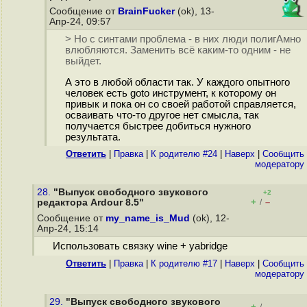
Сообщение от
BrainFucker
(ok), 13-
Апр-24, 09:57
> Но с синтами проблема - в них люди полигАмно
влюбляются. Заменить всё каким-то одним - не
выйдет.
А это в любой области так. У каждого опытного
человек есть goto инструмент, к которому он
привык и пока он со своей работой справляется,
осваивать что-то другое нет смысла, так
получается быстрее добиться нужного
результата.
Ответить
|
Правка
|
К родителю #24
|
Наверх
|
Cообщить
модератору
28.
"Выпуск свободного звукового
+2
+
–
редактора Ardour 8.5"
/
Сообщение от
my_name_is_Mud
(ok), 12-
Апр-24, 15:14
Использовать связку wine + yabridge
Ответить
|
Правка
|
К родителю #17
|
Наверх
|
Cообщить
модератору
29.
"Выпуск свободного звукового
+
–