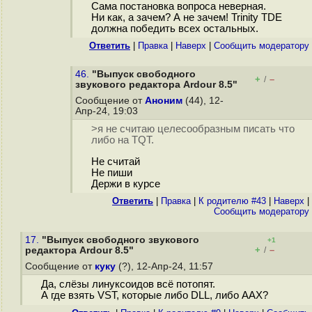
Сама постановка вопроса неверная.
Ни как, а зачем? А не зачем! Trinity TDE
должна победить всех остальных.
Ответить
|
Правка
|
Наверх
|
Cообщить модератору
46.
"Выпуск свободного
+
–
/
звукового редактора Ardour 8.5"
Сообщение от
Аноним
(44), 12-
Апр-24, 19:03
>я не считаю целесообразным писать что
либо на TQT.
Не считай
Не пиши
Держи в курсе
Ответить
|
Правка
|
К родителю #43
|
Наверх
|
Cообщить модератору
17.
"Выпуск свободного звукового
+1
+
–
редактора Ardour 8.5"
/
Сообщение от
куку
(?), 12-Апр-24, 11:57
Да, слёзы линуксоидов всё потопят.
А где взять VST, которые либо DLL, либо AAX?