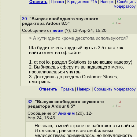
Ответить
|
Правка
|
К родителю #15
|
Наверх
|
Cообщить
модератору
30.
"Выпуск свободного звукового
+2
+
–
редактора Ardour 8.5"
/
Сообщение от
нейм
(?), 12-Апр-24, 15:20
> А кути где-то кроме десктопа используются?
Ща будит очень трудный путь в 3.5 шага как
найти ответ на оф сайте.
1. qt dot io, раздел Solutions (в менюшке наверху)
2. Выбираешь сферу из выпадающего меню,
проваливаешься унутрь
3. Доходишь до раздела Customer Stories,
смотришь.
Ответить
|
Правка
|
Наверх
|
Cообщить модератору
32.
"Выпуск свободного звукового
–2
+
–
редактора Ardour 8.5"
/
Сообщение от
Аноним
(20), 12-
Апр-24, 15:43
Не знаю, в моей стране не работают эти сайты.
Я слышал, раньше в автомобильных
медисистемах применялось, но популярность