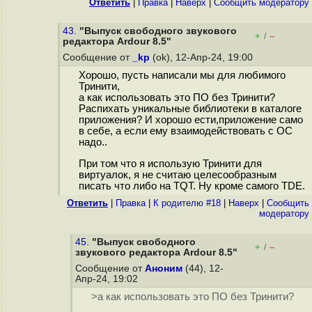
Ответить
|
Правка
|
Наверх
|
Cообщить модератору
43.
"Выпуск свободного звукового
+
–
/
редактора Ardour 8.5"
Сообщение от
_kp
(ok), 12-Апр-24, 19:00
Хорошо, пусть написали мы для любимого
Тринити,
а как использовать это ПО без Тринити?
Распихать уникальные библиотеки в каталоге
приложения? И хорошо ести,приложение само
в себе, а если ему взаимодействовать с ОС
надо..
При том что я использую Тринити для
виртуалок, я не считаю целесообразным
писать что либо на TQT. Ну кроме самого TDE.
Ответить
|
Правка
|
К родителю #18
|
Наверх
|
Cообщить
модератору
45.
"Выпуск свободного
+
–
/
звукового редактора Ardour 8.5"
Сообщение от
Аноним
(44), 12-
Апр-24, 19:02
>а как использовать это ПО без Тринити?