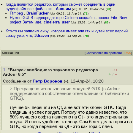
Когда появится редактор, который сможет соединить в один
аудиофайл все файлы из
,
Аноним
(70), 08:12 , 13-Апр-24, (
70
)
Ffmpeg
,
BrainFucker
(ok), 09:52 , 13-Апр-24, (
71
)
Нужен GUI В видеоредакторе Cinlerra создаёшь проект File- New
project Затем идё
,
cinelerra_user
(ok), 15:02 , 14-Апр-24, (
83
)
Кто-то бы запилил либу, которая имеет апи гтк и кутей всех версий
сразу уже, что
,
3draven
(ok), 16:29 , 13-Апр-24, (
78
)
Сообщения
[
Сортировка по времени
|
RSS
]
1.
"Выпуск свободного звукового редактора
–11
+
–
Ardour 8.5"
/
Сообщение от
Петр Воронов
(-), 12-Апр-24, 10:20
> Прекращено использование модулей GTK (в Ardour
поддерживается собственное ответвление от библиотеки
GTK2).
Лучше бы перешли на Qt, а не вот эти клоны GTK. Тогда
глядишь и успех придет. Потому что давно известно, что
90% лучшего софта написано на Qt - это индустриальная
штука. И очень удобная, к слову. Сам 6 лет делал проги на
GTK, но когда перешел на Qt - это как гора с плеч.