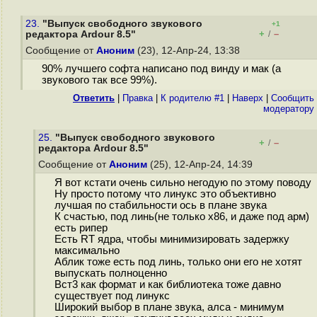
23.
"Выпуск свободного звукового
+1
+
–
редактора Ardour 8.5"
/
Сообщение от
Аноним
(23), 12-Апр-24, 13:38
90% лучшего софта написано под винду и мак (а
звукового так все 99%).
Ответить
|
Правка
|
К родителю #1
|
Наверх
|
Cообщить
модератору
25.
"Выпуск свободного звукового
+
–
/
редактора Ardour 8.5"
Сообщение от
Аноним
(25), 12-Апр-24, 14:39
Я вот кстати очень сильно негодую по этому поводу
Ну просто потому что линукс это объективно
лучшая по стабильности ось в плане звука
К счастью, под линь(не только x86, и даже под арм)
есть рипер
Есть RT ядра, чтобы минимизировать задержку
максимально
Аблик тоже есть под линь, только они его не хотят
выпускать полноценно
Вст3 как формат и как библиотека тоже давно
существует под линукс
Широкий выбор в плане звука, алса - минимум