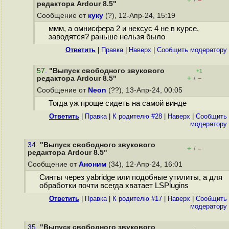
/
редактора Ardour 8.5"
Сообщение от
куку
(?), 12-Апр-24, 15:19
ммм, а омнисфера 2 и нексус 4 не в курсе,
заводятся? раньше нельзя было
Ответить
|
Правка
|
Наверх
|
Cообщить модератору
57
.
"Выпуск свободного звукового
+1
+
–
редактора Ardour 8.5"
/
Сообщение от
Neon
(??), 13-Апр-24, 00:05
Тогда уж проще сидеть на самой винде
Ответить
|
Правка
|
К родителю #28
|
Наверх
|
Cообщить
модератору
34.
"Выпуск свободного звукового
+
–
/
редактора Ardour 8.5"
Сообщение от
Аноним
(34), 12-Апр-24, 16:01
Синты через yabridge или подобные утилиты, а для
обработки почти всегда хватает LSPlugins
Ответить
|
Правка
|
К родителю #17
|
Наверх
|
Cообщить
модератору
35.
"Выпуск свободного звукового