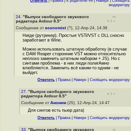
Ответить
|
Правка
|
К родителю #9
|
Наверх
|
Cообщить
модератору
24.
"Выпуск свободного звукового
+2
+
–
редактора Ardour 8.5"
/
Сообщение от
economist
(?), 12-Апр-24, 14:38
Нигде (рутрекер). Простые VSTi/VST c DLL сносно
заработают в Wine.
Можно использовать штатную обработку (в случае
с DAW Reaper сторонние VST можно относительно
неплохо заменить штатным набором + JS). Но с
синтами проблема - в них люди полигАмно
влюбляются. Заменить всё каким-то одним - не
выйдет.
Ответить
|
Правка
|
Наверх
|
Cообщить модератору
27.
"Выпуск свободного звукового
+
–
/
редактора Ardour 8.5"
Сообщение от
Аноним
(25), 12-Апр-24, 14:47
Для синтов есть пьюр дата)
Ответить
|
Правка
|
Наверх
|
Cообщить модератору
33.
"Выпуск свободного звукового
+1