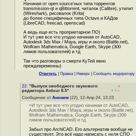
Начиная от open source'ных типа торрентов
transmission-qt и qBittorrent, читалок (Calibre), утилит
(Wireshark), рисовалок (Krita(
до более специфичных типа Octave и КАДов
(LibreCAD, freecad, openscad)
А ведь еще есть проприетарное ПО)
И тут уже все что угодно начиная от AutoCAD,
Autodesk 3ds Max / Maya, игры и около (Battle.net),
Wolfram Mathematica, Google Earth, Skype (300
лямов пользователей) и тд
Так что разговоры о смерти КуТей явно
преждевременны)
Ответить
|
Правка
|
Наверх
|
Cообщить модератору
22.
"Выпуск свободного звукового
–1
+
–
редактора Ardour 8.5"
/
Сообщение от
Аноним
(22), 12-Апр-24, 13:23
>И тут уже все что угодно начиная от AutoCAD,
Autodesk 3ds Max / Maya, игры и около (Battle.net),
Wolfram Mathematica, Google Earth, Skype (300
лямов пользователей) и тд
Забыл про ArchiCAD. Его альтернатив вообще не
существует. Это всё надо написать с нуля СПО