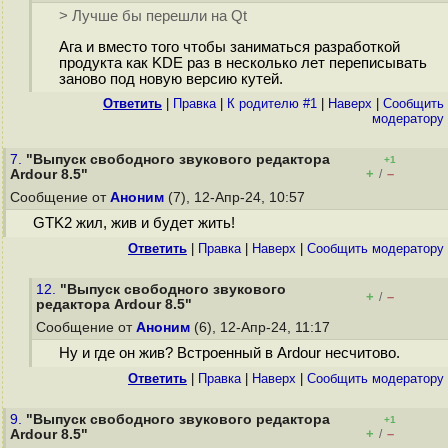
> Лучше бы перешли на Qt
Ага и вместо того чтобы заниматься разработкой
продукта как KDE раз в несколько лет переписывать
заново под новую версию кутей.
Ответить
|
Правка
|
К родителю #1
|
Наверх
|
Cообщить
модератору
7.
"Выпуск свободного звукового редактора
+1
+
–
Ardour 8.5"
/
Сообщение от
Аноним
(7), 12-Апр-24, 10:57
GTK2 жил, жив и будет жить!
Ответить
|
Правка
|
Наверх
|
Cообщить модератору
12.
"Выпуск свободного звукового
+
–
/
редактора Ardour 8.5"
Сообщение от
Аноним
(6), 12-Апр-24, 11:17
Ну и где он жив? Встроенный в Ardour несчитово.
Ответить
|
Правка
|
Наверх
|
Cообщить модератору
9.
"Выпуск свободного звукового редактора
+1
+
–
Ardour 8.5"
/