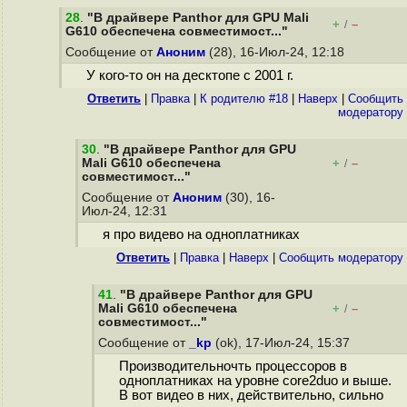
28
.
"В драйвере Panthor для GPU Mali
+
–
/
G610 обеспечена совместимост..."
Сообщение от
Аноним
(28), 16-Июл-24, 12:18
У кого-то он на десктопе с 2001 г.
Ответить
|
Правка
|
К родителю #18
|
Наверх
|
Cообщить
модератору
30
.
"В драйвере Panthor для GPU
Mali G610 обеспечена
+
–
/
совместимост..."
Сообщение от
Аноним
(30), 16-
Июл-24, 12:31
я про видево на одноплатниках
Ответить
|
Правка
|
Наверх
|
Cообщить модератору
41
.
"В драйвере Panthor для GPU
Mali G610 обеспечена
+
–
/
совместимост..."
Сообщение от
_kp
(ok), 17-Июл-24, 15:37
Производительночть процессоров в
одноплатниках на уровне core2duo и выше.
В вот видео в них, действительно, сильно