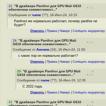
21.
"В драйвере Panthor для GPU Mali G610
+
–
/
обеспечена совместимост..."
Сообщение от
name
(??), 16-Июл-24, 10:15
Panfrost же нормально работает, почему panthor не
будет?
Ответить
|
Правка
|
Наверх
|
Cообщить модератору
24.
"В драйвере Panthor для GPU Mali
+
–
/
G610 обеспечена совместимост..."
Сообщение от
Аноним
(24), 16-Июл-24, 11:50
с каких пор он нормально работает?
Ответить
|
Правка
|
Наверх
|
Cообщить модератору
29
.
"В драйвере Panthor для GPU Mali
–1
+
–
G610 обеспечена совместимост..."
/
Сообщение от
name
(??), 16-Июл-24, 12:30
С 2022 года.
Ответить
|
Правка
|
Наверх
|
Cообщить модератору
31
.
"В драйвере Panthor для GPU Mali G610
+1
+
–
обеспечена совместимост..."
/