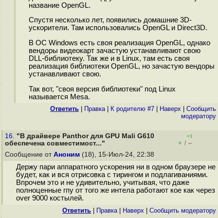
название OpenGL.
Спустя несколько лет, появились домашние 3D-
ускорители. Там использовались OpenGL и Direct3D.
В ОС Windows есть своя реализация OpenGL, однако
вендоры видеокарт зачастую устанавливают свою
DLL-библиотеку. Так же и в Linux, там есть своя
реализация библиотеки OpenGL, но зачастую вендоры
устанавливают свою.
Так вот, "своя версия библиотеки" под Linux
называется Mesa.
Ответить
|
Правка
|
К родителю #7
|
Наверх
|
Cообщить
модератору
16.
"В драйвере Panthor для GPU Mali G610
+1
+
–
обеспечена совместимост..."
/
Сообщение от
Аноним
(18), 15-Июл-24, 22:38
Держу пари аппаратного ускорения ни в одном браузере не
будет, как и вся отрисовка с тирингом и подлагиваниями.
Впрочем это и не удивительно, учитывая, что даже
полноценные гпу от того же интела работают кое как через
over 9000 костылей.
Ответить
|
Правка
|
Наверх
|
Cообщить модератору