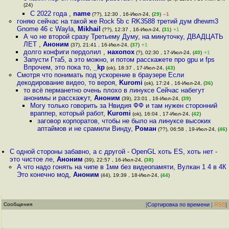
(24)
С 2022 года
,
name
(??), 12:30 , 16-Июл-24, (
29
)
–1
гоняю сейчас на такой же Rock 5b с RK3588 третий дум dhewm3
Gnome 46 с Wayla
,
Mikhail
(??), 12:37 , 16-Июл-24, (
31
)
+1
А чо не второй сразу Третьему Думу, на минуточку, ДВАДЦАТЬ
ЛЕТ
,
Аноним
(37), 21:41 , 16-Июл-24, (
37
)
+1
долго конфиги пеpдoлил
,
нахопох
(?), 02:30 , 17-Июл-24, (
40
)
+1
Запусти Гта5, а это можно, и потом расскажете про gpu и fps
Впрочем, это пока то
,
_kp
(ok), 18:37 , 17-Июл-24, (
43
)
Смотря что понимать под ускорение в браузере Если
декодирование видео, то вероя
,
Kuromi
(ok), 17:24 , 16-Июл-24, (
36
)
то всё перманетно очень плохо в линуксе Сейчас набегут
анонимы и расскажут
,
Аноним
(39), 23:01 , 16-Июл-24, (
39
)
Могу только говорить за Нвидия ФФ и там нужен сторонний
враппер, который работ
,
Kuromi
(ok), 16:04 , 17-Июл-24, (
42
)
заговор корпоратов, чтобы не было на линуксе высоких
аптаймов и не срамили Винду
,
Роман
(??), 06:58 , 19-Июл-24, (
46
)
С одной стороны забавно, а с другой - OpenGL хоть ES, хоть нет -
это чистое ле
,
Аноним
(39), 22:57 , 16-Июл-24, (
38
)
А что надо гонять на чипе в 1мм без видеопамяти, Вулкан 1 4 в 4К
Это конечно мод
,
Аноним
(44), 19:39 , 18-Июл-24, (
44
)
Сообщения
[
Сортировка по времени
|
RSS
]