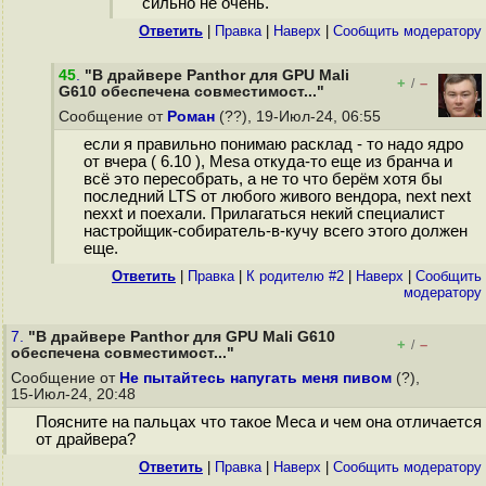
сильно не очень.
Ответить
|
Правка
|
Наверх
|
Cообщить модератору
45
.
"В драйвере Panthor для GPU Mali
+
–
/
G610 обеспечена совместимост..."
Сообщение от
Роман
(??), 19-Июл-24, 06:55
если я правильно понимаю расклад - то надо ядро
от вчера ( 6.10 ), Mesa откуда-то еще из бранча и
всё это пересобрать, а не то что берём хотя бы
последний LTS от любого живого вендора, next next
nexxt и поехали. Прилагаться некий специалист
настройщик-собиратель-в-кучу всего этого должен
еще.
Ответить
|
Правка
|
К родителю #2
|
Наверх
|
Cообщить
модератору
7.
"В драйвере Panthor для GPU Mali G610
+
–
/
обеспечена совместимост..."
Сообщение от
Не пытайтесь напугать меня пивом
(?),
15-Июл-24, 20:48
Поясните на пальцах что такое Меса и чем она отличается
от драйвера?
Ответить
|
Правка
|
Наверх
|
Cообщить модератору