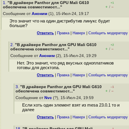
1.
"В драйвере Panthor для GPU Mali G610
+1
+
–
обеспечена совместимост..."
/
Сообщение от
Аноним
(1), 15-Июл-24, 19:17
Это значит что на один дистрибутив линукс будит
больше?
Ответить
|
Правка
|
Наверх
|
Cообщить модератору
2.
"В драйвере Panthor для GPU Mali G610
+2
+
–
обеспечена совместимост..."
/
Сообщение от
Аноним
(2), 15-Июл-24, 19:29
Нет. Это значит, что ряд вкусных одноплатников
готовы для десктопа.
Ответить
|
Правка
|
Наверх
|
Cообщить модератору
3.
"В драйвере Panthor для GPU Mali G610
–1
+
–
обеспечена совместимост..."
/
Сообщение от
Nvc
(?), 15-Июл-24, 19:59
Если хоть один элемент взят из mesa 23.0.1 то и
далее
Ответить
|
Правка
|
Наверх
|
Cообщить модератору
18.
"В драйвере Panthor для GPU Mali
–1