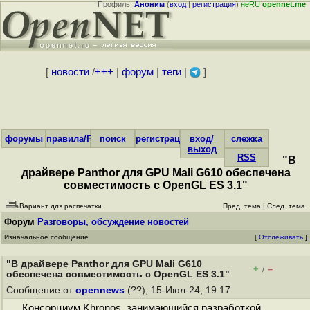
Профиль:
Аноним
(
вход
|
регистрация
)
неRU
opennet.me
[
новости
/
+++
|
форум
|
теги
|
]
форумы
правила/FAQ
поиск
регистрация
вход/
слежка
выход
RSS
"В
драйвере Panthor для GPU Mali G610 обеспечена
совместимость с OpenGL ES 3.1"
Вариант для распечатки
Пред. тема
|
След. тема
Форум
Разговоры, обсуждение новостей
Изначальное сообщение
[
Отслеживать
]
"В драйвере Panthor для GPU Mali G610
+
–
/
обеспечена совместимость с OpenGL ES 3.1"
Сообщение от
opennews
(??), 15-Июл-24, 19:17
Консорциум Khronos, занимающийся разработкой