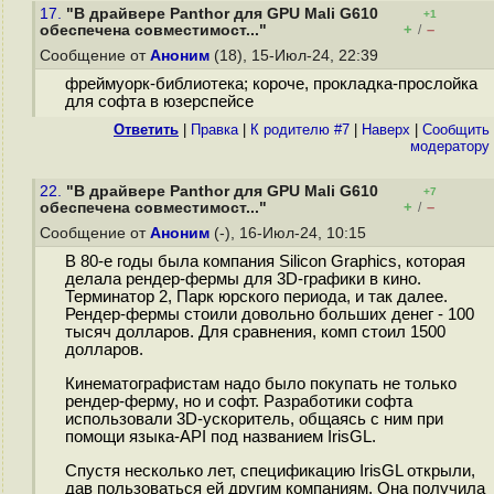
17.
"В драйвере Panthor для GPU Mali G610
+1
+
–
обеспечена совместимост..."
/
Сообщение от
Аноним
(18), 15-Июл-24, 22:39
фреймуорк-библиотека; короче, прокладка-прослойка
для софта в юзерспейсе
Ответить
|
Правка
|
К родителю #7
|
Наверх
|
Cообщить
модератору
22.
"В драйвере Panthor для GPU Mali G610
+7
+
–
обеспечена совместимост..."
/
Сообщение от
Аноним
(-), 16-Июл-24, 10:15
В 80-е годы была компания Silicon Graphics, которая
делала рендер-фермы для 3D-графики в кино.
Терминатор 2, Парк юрского периода, и так далее.
Рендер-фермы стоили довольно больших денег - 100
тысяч долларов. Для сравнения, комп стоил 1500
долларов.
Кинематографистам надо было покупать не только
рендер-ферму, но и софт. Разработики софта
использовали 3D-ускоритель, общаясь с ним при
помощи языка-API под названием IrisGL.
Спустя несколько лет, спецификацию IrisGL открыли,
дав пользоваться ей другим компаниям. Она получила