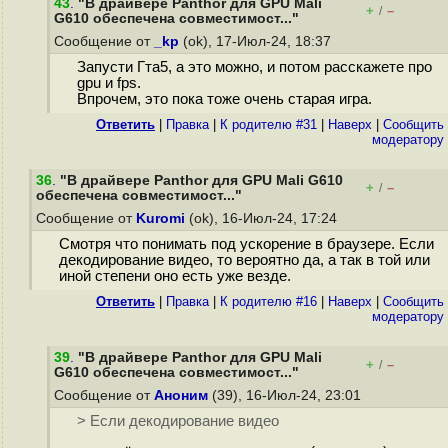
43
.
"В драйвере Panthor для GPU Mali
+
–
/
G610 обеспечена совместимост..."
Сообщение от
_kp
(ok), 17-Июл-24, 18:37
Запусти Гта5, а это можно, и потом расскажете про
gpu и fps.
Впрочем, это пока тоже очень старая игра.
Ответить
|
Правка
|
К родителю #31
|
Наверх
|
Cообщить
модератору
36
.
"В драйвере Panthor для GPU Mali G610
+
–
/
обеспечена совместимост..."
Сообщение от
Kuromi
(ok), 16-Июл-24, 17:24
Смотря что понимать под ускорение в браузере. Если
декодирование видео, то вероятно да, а так в той или
иной степени оно есть уже везде.
Ответить
|
Правка
|
К родителю #16
|
Наверх
|
Cообщить
модератору
39
.
"В драйвере Panthor для GPU Mali
+
–
/
G610 обеспечена совместимост..."
Сообщение от
Аноним
(39), 16-Июл-24, 23:01
> Если декодирование видео