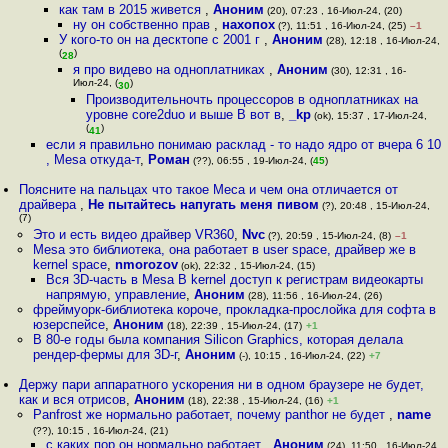
как там в 2015 живется
,
Аноним
(20), 07:23 , 16-Июл-24, (20)
ну он собственно прав
,
нахопох
(?), 11:51 , 16-Июл-24, (25)
–1
У кого-то он на десктопе с 2001 г
,
Аноним
(28), 12:18 , 16-Июл-24,
(
)
28
я про видево на одноплатниках
,
Аноним
(30), 12:31 , 16-
Июл-24, (
)
30
Производительночть процессоров в одноплатниках на
уровне core2duo и выше В вот в
,
_kp
(ok), 15:37 , 17-Июл-24,
(
)
41
если я правильно понимаю расклад - то надо ядро от вчера 6 10
, Mesa откуда-т
,
Роман
(??), 06:55 , 19-Июл-24, (
45
)
Поясните на пальцах что такое Меса и чем она отличается от
драйвера
,
Не пытайтесь напугать меня пивом
(?), 20:48 , 15-Июл-24,
(7)
Это и есть видео драйвер VR360
,
Nvc
(?), 20:59 , 15-Июл-24, (8)
–1
Mesa это библиотека, она работает в user space, драйвер же в
kernel space
,
nmorozov
(ok), 22:32 , 15-Июл-24, (15)
Вся 3D-часть в Mesa В kernel доступ к регистрам видеокарты
напрямую, управление
,
Аноним
(28), 11:56 , 16-Июл-24, (26)
фреймуорк-библиотека короче, прокладка-прослойка для софта в
юзерспейсе
,
Аноним
(18), 22:39 , 15-Июл-24, (17)
+1
В 80-е годы была компания Silicon Graphics, которая делала
рендер-фермы для 3D-г
,
Аноним
(-), 10:15 , 16-Июл-24, (22)
+7
Держу пари аппаратного ускорения ни в одном браузере не будет,
как и вся отрисов
,
Аноним
(18), 22:38 , 15-Июл-24, (16)
+1
Panfrost же нормально работает, почему panthor не будет
,
name
(??), 10:15 , 16-Июл-24, (21)
с каких пор он нормально работает
,
Аноним
(24), 11:50 , 16-Июл-24,