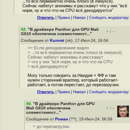
...то всё перманетно очень плохо (в линуксе).
Сейчас набегут анонимы и расскажут что у них "всё
норм, ну и что что на CPU всё декодируется"
Ответить
|
Правка
|
Наверх
|
Cообщить модератору
42
.
"В драйвере Panthor для GPU Mali
+
–
/
G610 обеспечена совместимост..."
Сообщение от
Kuromi
(ok), 17-Июл-24, 16:04
>> Если декодирование видео
> ...то всё перманетно очень плохо (в линуксе).
Сейчас набегут анонимы и расскажут
> что у них "всё норм, ну и что что на CPU
> всё декодируется"
Могу только говорить за Нвидия + ФФ и там
нужен сторонний враппер, который работает-
работает, а потом перестает, до перезагрузки.
Ответить
|
Правка
|
Наверх
|
Cообщить модератору
46
.
"В драйвере Panthor для GPU
Mali G610 обеспечена
+
–
/
совместимост..."
Сообщение от
Роман
(??), 19-Июл-24, 06:58
> до перезагрузки.