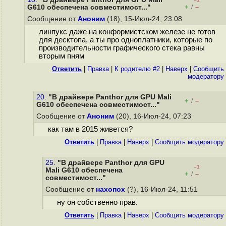
+
–
G610 обеспечена совместимост..."
/
Сообщение от
Аноним
(18), 15-Июл-24, 23:08
линпукс даже на конформистском железе не готов
для десктопа, а ты про одноплатники, которые по
производительности графического стека равны
вторым пням
Ответить
|
Правка
|
К родителю #2
|
Наверх
|
Cообщить
модератору
20.
"В драйвере Panthor для GPU Mali
+
–
/
G610 обеспечена совместимост..."
Сообщение от
Аноним
(20), 16-Июл-24, 07:23
как там в 2015 живется?
Ответить
|
Правка
|
Наверх
|
Cообщить модератору
25.
"В драйвере Panthor для GPU
–1
Mali G610 обеспечена
+
–
/
совместимост..."
Сообщение от
нахопох
(?), 16-Июл-24, 11:51
ну он собственно прав.
Ответить
|
Правка
|
Наверх
|
Cообщить модератору