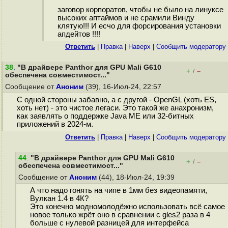
заговор корпоратов, чтобы не было на линуксе
высоких аптаймов и не срамили Винду
клятую!!! И есчо для форсирования установки
апдейтов !!!!
Ответить
|
Правка
|
Наверх
|
Cообщить модератору
38
.
"В драйвере Panthor для GPU Mali G610
+
–
/
обеспечена совместимост..."
Сообщение от
Аноним
(39), 16-Июл-24, 22:57
С одной стороны забавно, а с другой - OpenGL (хоть ES,
хоть нет) - это чистое легаси. Это такой же анахронизм,
как заявлять о поддержке Java ME или 32-битных
приложений в 2024-м.
Ответить
|
Правка
|
Наверх
|
Cообщить модератору
44
.
"В драйвере Panthor для GPU Mali G610
+
–
/
обеспечена совместимост..."
Сообщение от
Аноним
(44), 18-Июл-24, 19:39
А что надо гонять на чипе в 1мм без видеопамяти,
Вулкан 1.4 в 4К?
Это конечно модномолодёжно использовать всё самое
новое только жрёт оно в сравнении с gles2 раза в 4
больше с нулевой разницей для интерфейса