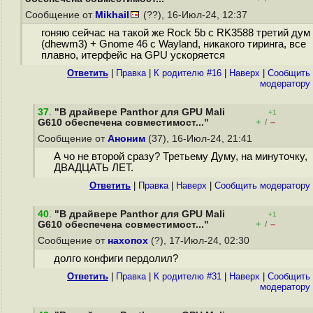
Сообщение от
Mikhail
(??), 16-Июл-24, 12:37
гоняю сейчас на такой же Rock 5b с RK3588 третий дум
(dhewm3) + Gnome 46 с Wayland, никакого тиринга, все
плавно, итерфейс на GPU ускоряется
Ответить
|
Правка
|
К родителю #16
|
Наверх
|
Cообщить
модератору
37
.
"В драйвере Panthor для GPU Mali
+1
+
–
G610 обеспечена совместимост..."
/
Сообщение от
Аноним
(37), 16-Июл-24, 21:41
А чо не второй сразу? Третьему Думу, на минуточку,
ДВАДЦАТЬ ЛЕТ.
Ответить
|
Правка
|
Наверх
|
Cообщить модератору
40
.
"В драйвере Panthor для GPU Mali
+1
+
–
G610 обеспечена совместимост..."
/
Сообщение от
нахопох
(?), 17-Июл-24, 02:30
долго конфиги пеpдoлил?
Ответить
|
Правка
|
К родителю #31
|
Наверх
|
Cообщить
модератору