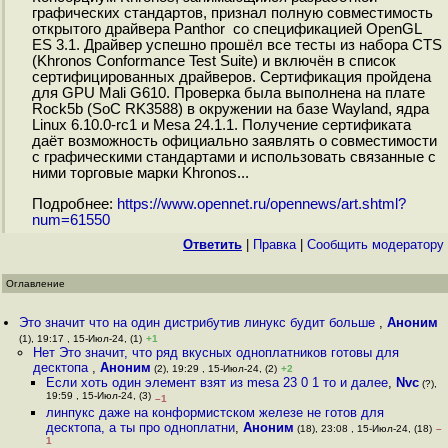
графических стандартов, признал полную совместимость
открытого драйвера Panthor со спецификацией OpenGL
ES 3.1. Драйвер успешно прошёл все тесты из набора CTS
(Khronos Conformance Test Suite) и включён в список
сертифицированных драйверов. Сертификация пройдена
для GPU Mali G610. Проверка была выполнена на плате
Rock5b (SoC RK3588) в окружении на базе Wayland, ядра
Linux 6.10.0-rc1 и Mesa 24.1.1. Получение сертификата
даёт возможность официально заявлять о совместимости
с графическими стандартами и использовать связанные с
ними торговые марки Khronos...
Подробнее:
https://www.opennet.ru/opennews/art.shtml?
num=61550
Ответить
|
Правка
|
Cообщить модератору
Оглавление
Это значит что на один дистрибутив линукс будит больше
,
Аноним
(1), 19:17 , 15-Июл-24, (1)
+1
Нет Это значит, что ряд вкусных одноплатников готовы для
десктопа
,
Аноним
(2), 19:29 , 15-Июл-24, (2)
+2
Если хоть один элемент взят из mesa 23 0 1 то и далее
,
Nvc
(?),
19:59 , 15-Июл-24, (3)
–1
линпукс даже на конформистском железе не готов для
десктопа, а ты про одноплатни
,
Аноним
(18), 23:08 , 15-Июл-24, (18)
–
1