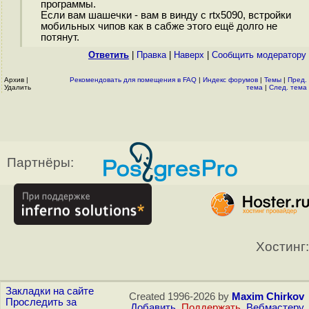
программы.
Если вам шашечки - вам в винду с rtx5090, встройки
мобильных чипов как в сабже этого ещё долго не
потянут.
Ответить
|
Правка
|
Наверх
|
Cообщить модератору
Архив
|
Рекомендовать для помещения в FAQ
|
Индекс форумов
|
Темы
|
Пред.
Удалить
тема
|
След. тема
Партнёры:
Хостинг:
Закладки на сайте
Created 1996-2026 by
Maxim Chirkov
Проследить за
Добавить
,
Поддержать
,
Вебмастеру