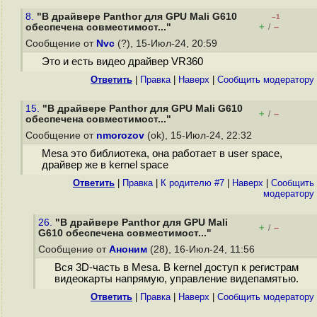
8.
"В драйвере Panthor для GPU Mali G610
–1
+
–
обеспечена совместимост..."
/
Сообщение от
Nvc
(?), 15-Июл-24, 20:59
Это и есть видео драйвер VR360
Ответить
|
Правка
|
Наверх
|
Cообщить модератору
15.
"В драйвере Panthor для GPU Mali G610
+
–
/
обеспечена совместимост..."
Сообщение от
nmorozov
(ok), 15-Июл-24, 22:32
Mesa это библиотека, она работает в user space,
драйвер же в kernel space
Ответить
|
Правка
|
К родителю #7
|
Наверх
|
Cообщить
модератору
26.
"В драйвере Panthor для GPU Mali
+
–
/
G610 обеспечена совместимост..."
Сообщение от
Аноним
(28), 16-Июл-24, 11:56
Вся 3D-часть в Mesa. В kernel доступ к регистрам
видеокарты напрямую, управление видепамятью.
Ответить
|
Правка
|
Наверх
|
Cообщить модератору