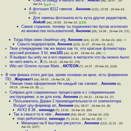
Снести Винду и начать жить
,
AleksK
(ok), 16:07 , 20-
Авг-24, (
)
127
+1
А фотошоп 8212 гимпом
,
Аноним
(122), 15:58 , 20-Авг-24,
(122)
–2
Для замены фотошопа есть куча других редакторов
,
AleksK
(ok), 16:06 , 20-Авг-24, (
125
)
Самое странное, почему ты подмножество бухов исключил
из множества пользователей
,
Аноним
(28), 14:36 , 19-Авг-24, (71)
Тогда https www clearlinux org
,
Аноним
(44), 12:26 , 19-Авг-24, (44)
+3
Скрыто модератором
,
Аноним
(110), 11:37 , 20-Авг-24, (111)
Твое утверждение так же верно как то, что красные фломастеры
вкусней розовых З Ы
,
noc101
(ok), 11:45 , 19-Авг-24, (38)
+3
Я выбрал бы unity но и его перенос в метасити что бы можно было
из него ваять и
,
Х
(?), 16:13 , 19-Авг-24, (79)
Ибо нет Gnome лучше Mate
,
AKTEON
(?), 14:37 , 20-Авг-24, (119)
В чем фишка этого дистра, кроме основан на арче, есть фирменное
ПО
,
Жироватт
(ok), 09:03 , 19-Авг-24, (3)
Тёмная тема оформления Не каждый так сможет
,
Аноним
(6),
09:18 , 19-Авг-24, (6)
+5
Собрано для современных процессоров и с современными
инструкциями, а не для копр
,
Аноним
(7), 09:21 , 19-Авг-24, (7)
Пользователь Держи 2 производительности от компилятора
Входит цпу-фирмвар ап
,
Аноним
(11), 09:27 , 19-Авг-24, (9)
AVX2 8 38
,
неннадо
(?), 13:02 , 19-Авг-24, (64)
Так а смысл-то в чём
,
Аноним
(54), 09:47 , 19-Авг-24, (15)
man performance
,
неннадо
(?), 10:41 , 19-Авг-24, (23)
+1
Менюшки на 8 быстрее рисуются
,
Аноним
(122), 11:21 , 20-
Авг-24, (107)