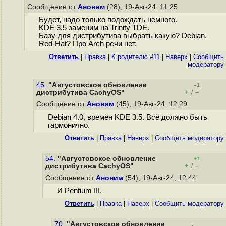
Сообщение от
Аноним
(28), 19-Авг-24, 11:25
Будет, надо только подождать немного.
KDE 3.5 заменим на Trinity TDE.
Базу для дистрибутива выбрать какую? Debian,
Red-Hat? Про Arch речи нет.
Ответить
|
Правка
|
К родителю #11
|
Наверх
|
Cообщить
модератору
45.
"Августовское обновление
–1
+
–
дистрибутива CachyOS"
/
Сообщение от
Аноним
(45), 19-Авг-24, 12:29
Debian 4.0, времён KDE 3.5. Всё должно быть
гармонично.
Ответить
|
Правка
|
Наверх
|
Cообщить модератору
54.
"Августовское обновление
+1
+
–
дистрибутива CachyOS"
/
Сообщение от
Аноним
(54), 19-Авг-24, 12:44
И Pentium III.
Ответить
|
Правка
|
Наверх
|
Cообщить модератору
70.
"Августовское обновление