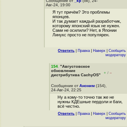
Сообщение от
_kp
(ok), 24-
Авг-24, 19:00
Я тут причём? Это проблемы
японцев.
И так думает каждый разработчик,
которому японский язык не нужен.
Сами не осилили? Нет, в Японии
Линукс просто не популярен.
Ответить
|
Правка
|
Наверх
|
Cообщить
модератору
154
.
"Августовское
обновление
+
–
/
дистрибутива CachyOS"
Сообщение от
Аноним
(154),
24-Авг-24, 22:25
Ну а кому-то точно так же не
нужны КДЕшные пердоли и баги,
всё честно.
Ответить
|
Правка
|
Наверх
|
Cообщить
модератору