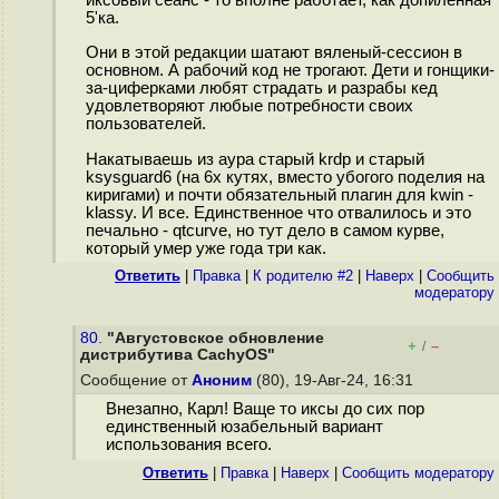
иксовый сеанс - то вполне работает, как допиленная
5'ка.
Они в этой редакции шатают вяленый-сессион в
основном. А рабочий код не трогают. Дети и гонщики-
за-циферками любят страдать и разрабы кед
удовлетворяют любые потребности своих
пользователей.
Накатываешь из аура старый krdp и старый
ksysguard6 (на 6х кутях, вместо убогого поделия на
киригами) и почти обязательный плагин для kwin -
klassy. И все. Единственное что отвалилось и это
печально - qtcurve, но тут дело в самом курве,
который умер уже года три как.
Ответить
|
Правка
|
К родителю #2
|
Наверх
|
Cообщить
модератору
80.
"Августовское обновление
+
–
/
дистрибутива CachyOS"
Сообщение от
Аноним
(80), 19-Авг-24, 16:31
Внезапно, Карл! Ваще то иксы до сих пор
единственный юзабельный вариант
использования всего.
Ответить
|
Правка
|
Наверх
|
Cообщить модератору