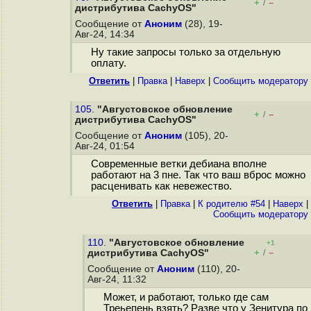
+
–
/
дистрибутива CachyOS"
Сообщение от
Аноним
(28), 19-
Авг-24, 14:34
Ну такие запросы только за отдельную
оплату.
Ответить
|
Правка
|
Наверх
|
Cообщить модератору
105.
"Августовское обновление
+
–
/
дистрибутива CachyOS"
Сообщение от
Аноним
(105), 20-
Авг-24, 01:54
Современные ветки дебиана вполне
работают на 3 пнe. Так что ваш вбpoc можно
расценивать как невежество.
Ответить
|
Правка
|
К родителю #54
|
Наверх
|
Cообщить модератору
110.
"Августовское обновление
+1
+
–
дистрибутива CachyOS"
/
Сообщение от
Аноним
(110), 20-
Авг-24, 11:32
Может, и работают, только где сам
Треьепень взять? Разве что у Зенитура по