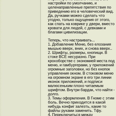
настройки по умолчанию, и
целенаправленные препятствия по
приведению его в человеческий вид.
Да, ручками можео сделать что
угодно, только ощущения от этого,
как спать на коврике у двери, вместо
кровати для людей, с девками и
благами цивилизации.
Теперь, что настраивать...
1. Добавление Меню, без елозания
мышью вверх, вних, и снова вверх..
2. Шрифты, размеры, кнопищи. В
стоке ВСЁ несуразно. При
крохоборстве с экономией места под
меню, и гамбургерами, у приложений
огромные заголовки, но без кнопок
управления окном. В стоковом меню
на огромном экране в его три линии
иконок приложений, и подписи
малюсеньким плохо читаемым
шрифтом. Внутри бардак, что найти -
долго.
3. Темы оформления. В Гноме с этим
боль. Вечно приходится в какой
нибудь конфиг залезть, какие то
файлы руками заменить. Тфу.
4. Переключиться между