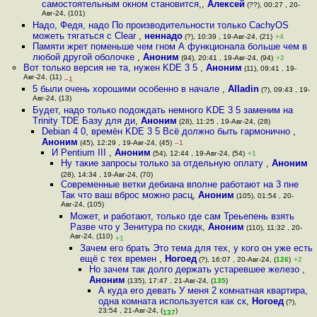
самостоятельным окном становится,
,
Алексей
(??), 00:27 , 20-
Авг-24, (101)
Надо, Федя, надо По производительности только CachyOS
можеть тягаться с Clear
,
неннадо
(?), 10:39 , 19-Авг-24, (21)
+4
Памяти жрет поменьше чем гном А функционала больше чем в
любой другой оболочке
,
Аноним
(94), 20:41 , 19-Авг-24, (94)
+2
Вот только версия не та, нужен KDE 3 5
,
Аноним
(11), 09:41 , 19-
Авг-24, (11)
–1
5 были очень хорошими особенно в начале
,
Alladin
(?), 09:43 , 19-
Авг-24, (13)
Будет, надо только подождать немного KDE 3 5 заменим на
Trinity TDE Базу для ди
,
Аноним
(28), 11:25 , 19-Авг-24, (28)
Debian 4 0, времён KDE 3 5 Всё должно быть гармонично
,
Аноним
(45), 12:29 , 19-Авг-24, (45)
–1
И Pentium III
,
Аноним
(54), 12:44 , 19-Авг-24, (54)
+1
Ну такие запросы только за отдельную оплату
,
Аноним
(28), 14:34 , 19-Авг-24, (70)
Современные ветки дебиана вполне работают на 3 пнe
Так что ваш вбpoc можно расц
,
Аноним
(105), 01:54 , 20-
Авг-24, (105)
Может, и работают, только где сам Треьепень взять
Разве что у Зенитура по скидк
,
Аноним
(110), 11:32 , 20-
Авг-24, (110)
+1
Зачем его брать Это тема для тех, у кого он уже есть
ещё с тех времен
,
Ногоед
(?), 16:07 , 20-Авг-24, (
126
)
+2
Но зачем так долго держать устаревшее железо
,
Аноним
(135), 17:47 , 21-Авг-24, (
135
)
А куда его девать У меня 2 комнатная квартира,
одна комната используется как ск
,
Ногоед
(?),
23:54 , 21-Авг-24, (
)
137