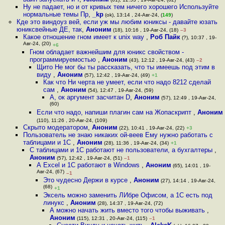
Ну не падает, но и от кривых тем ничего хорошего Используйте
нормальные темы Пр
,
_kp
(ok), 13:14 , 24-Авг-24, (
149
)
Кде это виндоуз вей, если уж мы любим юниксы - давайте юзать
юниксвейные ДЕ, так
,
Аноним
(18), 10:16 , 19-Авг-24, (18)
–3
Какое отношение гном имеет к unix way
,
Роб Пайк
(?), 10:37 , 19-
Авг-24, (20)
+6
Гном обладает важнейшим для юникс свойством -
программируемостью
,
Аноним
(43), 12:12 , 19-Авг-24, (43)
–2
Щито Не мог бы ты рассказать, что ты имеешь под этим в
виду
,
Аноним
(57), 12:42 , 19-Авг-24, (49)
+1
Как что Ни черта не умеет, если что надо 8212 сделай
сам
,
Аноним
(54), 12:47 , 19-Авг-24, (59)
А, ок аргумент засчитан D
,
Аноним
(57), 12:49 , 19-Авг-24,
(60)
Если что надо, напиши плагин сам на Жопаскрипт
,
Аноним
(110), 11:26 , 20-Авг-24, (109)
Скрыто модератором
,
Аноним
(22), 10:41 , 19-Авг-24, (22)
+3
Пользователь не знаю никаких ой-веев Ему нужно работать с
таблицами и 1С
,
Аноним
(28), 11:36 , 19-Авг-24, (34)
+1
С таблицами и 1С работают не пользователи, а бухгалтеры
,
Аноним
(57), 12:42 , 19-Авг-24, (51)
–1
А Excel и 1С работают в Windows
,
Аноним
(65), 14:01 , 19-
Авг-24, (67)
–1
Это чудесно Держи в курсе
,
Аноним
(27), 14:14 , 19-Авг-24,
(68)
+1
Эксель можно заменить ЛИбре Офисом, а 1С есть под
линукс
,
Аноним
(28), 14:37 , 19-Авг-24, (72)
А можно начать жить вместо того чтобы выживать
,
Аноним
(115), 12:31 , 20-Авг-24, (115)
–1