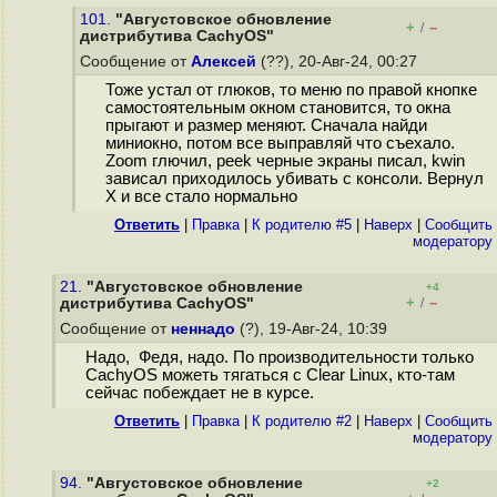
101.
"Августовское обновление
+
–
/
дистрибутива CachyOS"
Сообщение от
Алексей
(??), 20-Авг-24, 00:27
Тоже устал от глюков, то меню по правой кнопке
самостоятельным окном становится, то окна
прыгают и размер меняют. Сначала найди
миниокно, потом все выправляй что съехало.
Zoom глючил, peek черные экраны писал, kwin
зависал приходилось убивать с консоли. Вернул
X и все стало нормально
Ответить
|
Правка
|
К родителю #5
|
Наверх
|
Cообщить
модератору
21.
"Августовское обновление
+4
+
–
дистрибутива CachyOS"
/
Сообщение от
неннадо
(?), 19-Авг-24, 10:39
Надо, Федя, надо. По производительности только
CachyOS можеть тягаться с Clear Linux, кто-там
сейчас побеждает не в курсе.
Ответить
|
Правка
|
К родителю #2
|
Наверх
|
Cообщить
модератору
94.
"Августовское обновление
+2