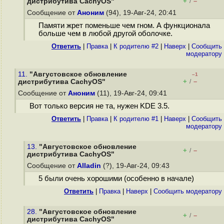
+
–
дистрибутива CachyOS"
/
Сообщение от
Аноним
(94), 19-Авг-24, 20:41
Памяти жрет поменьше чем гном. А функционала
больше чем в любой другой оболочке.
Ответить
|
Правка
|
К родителю #2
|
Наверх
|
Cообщить
модератору
11.
"Августовское обновление
–1
+
–
дистрибутива CachyOS"
/
Сообщение от
Аноним
(11), 19-Авг-24, 09:41
Вот только версия не та, нужен KDE 3.5.
Ответить
|
Правка
|
К родителю #1
|
Наверх
|
Cообщить
модератору
13.
"Августовское обновление
+
–
/
дистрибутива CachyOS"
Сообщение от
Alladin
(?), 19-Авг-24, 09:43
5 были очень хорошими (особенно в начале)
Ответить
|
Правка
|
Наверх
|
Cообщить модератору
28.
"Августовское обновление
+
–
/
дистрибутива CachyOS"