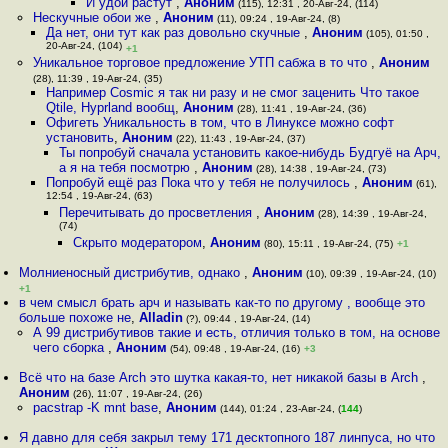
И удои растут
,
Аноним
(115), 12:31 , 20-Авг-24, (114)
Нескучные обои же
,
Аноним
(11), 09:24 , 19-Авг-24, (8)
Да нет, они тут как раз довольно скучные
,
Аноним
(105), 01:50 ,
20-Авг-24, (104)
+1
Уникальное торговое предложение УТП сабжа в то что
,
Аноним
(28), 11:39 , 19-Авг-24, (35)
Например Cosmic я так ни разу и не смог заценить Что такое
Qtile, Hyprland вообщ
,
Аноним
(28), 11:41 , 19-Авг-24, (36)
Офигеть Уникальность в том, что в Линуксе можно софт
установить
,
Аноним
(22), 11:43 , 19-Авг-24, (37)
Ты попробуй сначала установить какое-нибудь Будгуё на Арч,
а я на тебя посмотрю
,
Аноним
(28), 14:38 , 19-Авг-24, (73)
Попробуй ещё раз Пока что у тебя не получилось
,
Аноним
(61),
12:54 , 19-Авг-24, (63)
Перечитывать до просветления
,
Аноним
(28), 14:39 , 19-Авг-24,
(74)
Скрыто модератором
,
Аноним
(80), 15:11 , 19-Авг-24, (75)
+1
Молниеносный дистрибутив, однако
,
Аноним
(10), 09:39 , 19-Авг-24, (10)
+1
в чем смысл брать арч и называть как-то по другому , вообще это
больше похоже не
,
Alladin
(?), 09:44 , 19-Авг-24, (14)
А 99 дистрибутивов такие и есть, отличия только в том, на основе
чего сборка
,
Аноним
(54), 09:48 , 19-Авг-24, (16)
+3
Всё что на базе Arch это шутка какая-то, нет никакой базы в Arch
,
Аноним
(26), 11:07 , 19-Авг-24, (26)
pacstrap -K mnt base
,
Аноним
(144), 01:24 , 23-Авг-24, (
144
)
Я давно для себя закрыл тему 171 десктопного 187 линпуса, но что