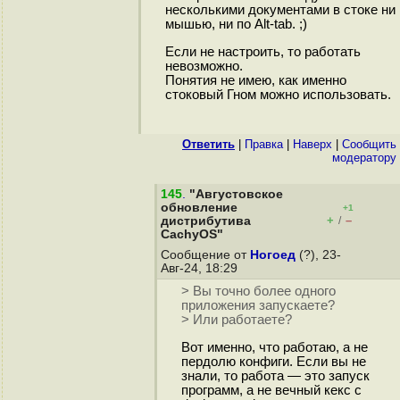
несколькими документами в стоке ни
мышью, ни по Alt-tab. ;)
Если не настроить, то работать
невозможно.
Понятия не имею, как именно
стоковый Гном можно использовать.
Ответить
|
Правка
|
Наверх
|
Cообщить
модератору
145
.
"Августовское
обновление
+1
+
–
дистрибутива
/
CachyOS"
Сообщение от
Ногоед
(?), 23-
Авг-24, 18:29
> Вы точно более одного
приложения запускаете?
> Или работаете?
Вот именно, что работаю, а не
пepдoлю конфиги. Если вы не
знали, то работа — это запуск
программ, а не вечный кекс с