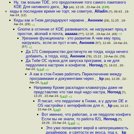
Ну, так возьми TDE, это продолжение того самого лампового
KDE Для нативного деск
,
_kp
(ok), 12:16 , 22-Авг-24, (
139
)
кеды в последнее время не торт, не советую
,
Alladin
(?), 09:43 , 19-
Авг-24, (12)
Кеды как и Гном деградируют наравне
,
Аноним
(28), 11:25 , 19-
Авг-24, (29)
+1
Gnome в отличие от KDE развивается, не нагружает проц в
простое, akonadi и почта
,
aaaaaa
(??), 12:35 , 19-Авг-24, (46)
+3
Урезание функционала - это развитие А чем ему проц
нагружать, если он пуст и нич
,
Аноним
(57), 12:46 , 19-Авг-24,
(57)
+2
Да 171 Совершенство достигнуто не тогда, когда нечего
добавить, а тогда, когд
,
Аноним
(78), 15:22 , 19-Авг-24, (78)
Да Тeбe ОС нужна для запуска программ, а не для
пepдoлинга настроек и конфигов
,
Ногоед
(?), 16:03 , 20-
Авг-24, (
)
124
+3
А как в сток-Гноме работать Переключение между
программами и документами через
,
_kp
(ok), 12:28 , 22-
Авг-24, (
)
140
Например Кроме раскладки клавиатуры даже не
представляю что там ещё надо настра
,
Ногоед
(?),
13:20 , 22-Авг-24, (
)
141
+2
Я писал, что пердолинг в Гноме, а у других DE и
ОS настройки с интерфейсом для л
,
_kp
(ok), 14:12 ,
22-Авг-24, (
)
142
Вот именно, что работаю, а не пepдoлю конфиги
Если вы не знали, то работа 821
,
Ногоед
(?),
18:29 , 23-Авг-24, (
)
145
+1
Это уже попахивпет верой в непогрешимость
дизайнеров, и святости их вкуса, под к
,
_kp