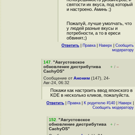
святости их вкуса, под который
и настроено. Аминь ;)
Пожалуй, лучше умолчать, что
у людей разные вкусы и
потребности, а то в ереси
обвинят.;)
Ответить
|
Правка
|
Наверх
|
Cообщить
модератору
147
.
"Августовское
обновление дистрибутива
+
–
/
CachyOS"
Сообщение от
Аноним
(147), 24-
Авг-24, 06:32
Покажи как настроить ввод японского в
KDE в несколько кликов, пожалуйста.
Ответить
|
Правка
|
К родителю #140
|
Наверх
|
Cообщить модератору
152
.
"Августовское
обновление дистрибутива
+
–
/
CachyOS"