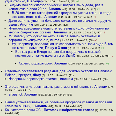
удивительно
,
Швондер
(?), 11:56 , 19-Авг-24, (40)
+2
Видимо мой псисизозологический возраст как у деда, раз я
использую в свои 20 ле
,
Аноним
(42), 11:59 , 19-Авг-24, (42)
+1
В 20 лет я и не такой фигнёй страдал линуксом тоже, но тогда
это хоть илитно бы
,
Аноним
(54), 12:39 , 19-Авг-24, (48)
–1
Даже если ты ушел из большого секса, это не значит что другие
ушли
,
Аноним
(28), 12:43 , 19-Авг-24, (52)
Импортозамещение винды отечественными дистрибутивами во
многих бюджетных организ
,
Аноним
(28), 12:45 , 19-Авг-24, (55)
–1
Мб потому что нужно не жить в цикле вечной установки и
пepдoлинга конфигов а п
,
nume
(ok), 18:27 , 19-Авг-24, (86)
–1
Ну, например, абсолютная неюзабельность в сыром виде В том
же минте нельзя бе
,
Пишу с 3 пня
(?), 19:18 , 19-Авг-24, (87)
+1
Вот как раз в Винде нельзя без пepдoлинга с мышкой
посмотреть, какие пакеты ты e
,
ИмяХ
(ok), 21:43 , 19-Авг-24, (95)
–3
Скрыто модератором
,
Аноним
(105), 01:48 , 20-Авг-24, (102)
+1
Отдельно поставляется редакция для носимых устройств Handheld
Edition , предост
,
diary
(?), 11:57 , 19-Авг-24, (41)
Навернякм пересборка стимос
,
Аноним
(80), 15:14 , 19-Авг-24, (76)
Это роллинг, в котором пакеты раз в месяц обновляют
,
Аноним
(77),
15:16 , 19-Авг-24, (77)
snapshot
,
Аноним
(92), 20:25 , 19-Авг-24, (92)
Начал устанавливаться, на половине прогресса установки полезли
какие-то ошибки,
,
Аноним
(89), 20:19 , 19-Авг-24, (90)
Как читается Каши ОС
,
Потомок изобретателя колеса
(?), 22:03 , 19-
Авг-24, (97)