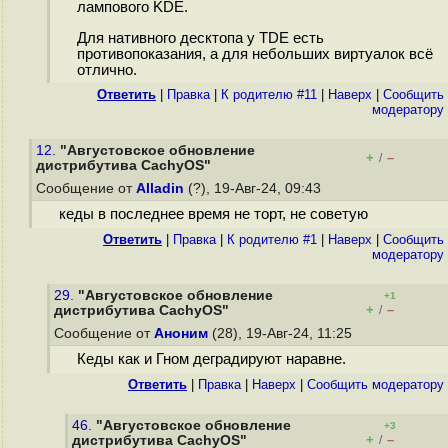
лампового KDE.
Для нативного десктопа у TDE есть
противопоказания, а для небольших виртуалок всё
отлично.
Ответить
|
Правка
|
К родителю #11
|
Наверх
|
Cообщить
модератору
12.
"Августовское обновление
+
–
/
дистрибутива CachyOS"
Сообщение от
Alladin
(?), 19-Авг-24, 09:43
кеды в последнее время не торт, не советую
Ответить
|
Правка
|
К родителю #1
|
Наверх
|
Cообщить
модератору
29.
"Августовское обновление
+1
+
–
дистрибутива CachyOS"
/
Сообщение от
Аноним
(28), 19-Авг-24, 11:25
Кеды как и Гном деградируют наравне.
Ответить
|
Правка
|
Наверх
|
Cообщить модератору
46.
"Августовское обновление
+3
+
–
дистрибутива CachyOS"
/