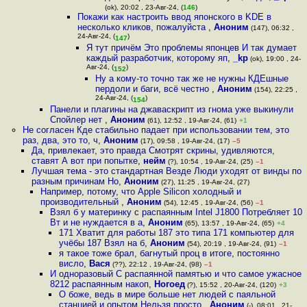
(ok), 20:02 , 23-Авг-24, (
146
)
Покажи как настроить ввод японского в KDE в
несколько кликов, пожалуйста
,
Аноним
(147), 06:32 ,
24-Авг-24, (
)
147
Я тут причём Это проблемы японцев И так думает
каждый разработчик, которому яп
,
_kp
(ok), 19:00 , 24-
Авг-24, (
)
152
Ну а кому-то точно так же не нужны КДЕшные
пердоли и баги, всё честно
,
Аноним
(154), 22:25 ,
24-Авг-24, (
)
154
Панели и плагины на джаваскрипт из гнома уже выкинули
Спойлер нет
,
Аноним
(61), 12:52 , 19-Авг-24, (61)
+1
Не согласен Кде стабильно падает при использовании тем, это
раз, два, это то, ч
,
Аноним
(17), 09:58 , 19-Авг-24, (17)
–5
Да, привлекает, это правда Смотрят скрины, удивляются,
ставят А вот при попытке
,
нейм
(?), 10:54 , 19-Авг-24, (25)
–1
Лучшая тема - это стандартная Везде Люди уходят от винды по
разным причинам Но
,
Аноним
(27), 11:25 , 19-Авг-24, (27)
Например, потому, что Apple Silicon холодный и
производительный
,
Аноним
(54), 12:45 , 19-Авг-24, (56)
–1
Взял б у материнку с распаянным Intel J1800 Потребляет 10
Вт и не нуждается в а
,
Аноним
(65), 13:57 , 19-Авг-24, (65)
+4
171 Хватит для работы 187 это типа 171 компьютер для
учёбы 187 Взял на б
,
Аноним
(54), 20:19 , 19-Авг-24, (91)
–1
я такое тоже брал, багнутый проц в итоге, постоянно
висло
,
Вася
(??), 22:12 , 19-Авг-24, (98)
–1
И одноразовый С распаянной памятью и что самое ужасное
8212 распаянным накоп
,
Ногоед
(?), 15:52 , 20-Авг-24, (120)
+3
О боже, ведь в мире больше нет людей с паяльной
станцией и опытом Нельзя просто
,
Аноним
(-), 08:01 , 21-