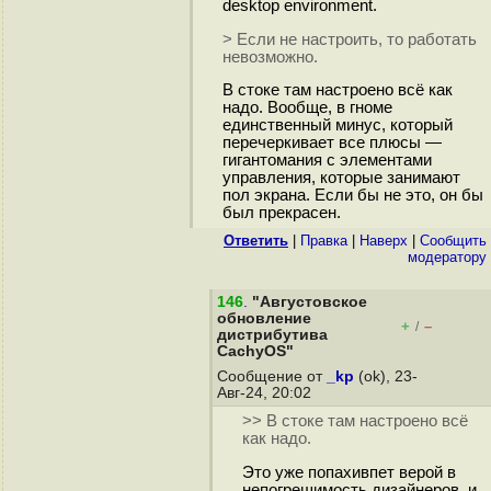
desktop environment.
> Если не настроить, то работать
невозможно.
В стоке там настроено всё как
надо. Вообще, в гноме
единственный минус, который
перечеркивает все плюсы —
гигантомания с элементами
управления, которые занимают
пол экрана. Если бы не это, он бы
был прекрасен.
Ответить
|
Правка
|
Наверх
|
Cообщить
модератору
146
.
"Августовское
обновление
+
–
/
дистрибутива
CachyOS"
Сообщение от
_kp
(ok), 23-
Авг-24, 20:02
>> В стоке там настроено всё
как надо.
Это уже попахивпет верой в
непогрешимость дизайнеров, и