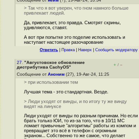
Сообщение от
нейм
(?), 19-Авг-24, 10:54
> Так что я вот уверен, что гном намного больше
привлекает людей.
Да, привлекает, это правда. Смотрят скрины,
удивляются, ставят.
А вот при попытке это поделие использовать и
наступает настоящее разочарование
Ответить
|
Правка
|
Наверх
|
Cообщить модератору
27.
"Августовское обновление
+
–
/
дистрибутива CachyOS"
Сообщение от
Аноним
(27), 19-Авг-24, 11:25
> при использовании тем
Лучшая тема - это стандартная. Везде.
> Люди уходят от винды, и по итогу ту же винду
видят на линуксе
Люди уходят от винды по разным причинам. Но если
брать только ЮИ, то из-за того, что в 10/11 МС
ломает привычные "алгоритмы" работы из компом и
превращает это всё в телефон с огромным
экраном... Собственно то же самое, что делает