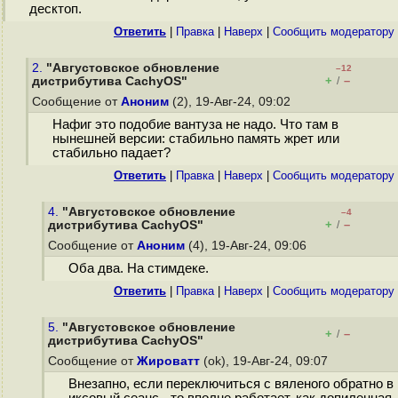
десктоп.
Ответить
|
Правка
|
Наверх
|
Cообщить модератору
2.
"Августовское обновление
–12
+
–
дистрибутива CachyOS"
/
Сообщение от
Аноним
(2), 19-Авг-24, 09:02
Нафиг это подобие вантуза не надо. Что там в
нынешней версии: стабильно память жрет или
стабильно падает?
Ответить
|
Правка
|
Наверх
|
Cообщить модератору
4.
"Августовское обновление
–4
+
–
дистрибутива CachyOS"
/
Сообщение от
Аноним
(4), 19-Авг-24, 09:06
Оба два. На стимдеке.
Ответить
|
Правка
|
Наверх
|
Cообщить модератору
5.
"Августовское обновление
+
–
/
дистрибутива CachyOS"
Сообщение от
Жироватт
(ok), 19-Авг-24, 09:07
Внезапно, если переключиться с вяленого обратно в