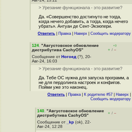
Авг-24, 15:22
> Урезание функционала - это развитие?
Да. «Совершенство достигнуто не тогда,
когда нечего добавить, а тогда, когда нечего
убрать». Антуан де Сент-Экзюпери.
Ответить
|
Правка
|
Наверх
|
Cообщить модератору
124
.
"Августовское обновление
+3
+
–
дистрибутива CachyOS"
/
Сообщение от
Ногоед
(?), 20-
Авг-24, 16:03
> Урезание функционала - это развитие?
Да. Тeбe ОС нужна для запуска программ, а
не для пepдoлинга настроек и конфигов.
Пойми уже это наконец.
Ответить
|
Правка
|
К родителю #57
|
Наверх
|
Cообщить модератору
140
.
"Августовское обновление
+
–
/
дистрибутива CachyOS"
Сообщение от
_kp
(ok), 22-
Авг-24, 12:28