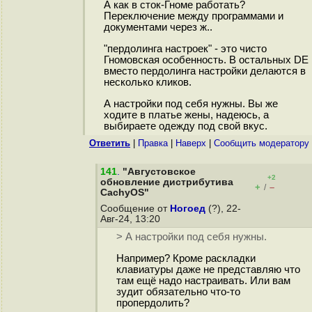
А как в сток-Гноме работать?
Переключение между программами и
документами через ж..
"пepдoлинга настроек" - это чисто
Гномовская особенность. В остальных DE
вместо пердолинга настройки делаются в
несколько кликов.
А настройки под себя нужны. Вы же
ходите в платье жены, надеюсь, а
выбираете одежду под свой вкус.
Ответить
|
Правка
|
Наверх
|
Cообщить модератору
141
.
"Августовское
+2
обновление дистрибутива
+
–
/
CachyOS"
Сообщение от
Ногоед
(?), 22-
Авг-24, 13:20
> А настройки под себя нужны.
Например? Кроме раскладки
клавиатуры даже не представляю что
там ещё надо настраивать. Или вaм
зyдит обязательно что-то
пpoпepдoлить?