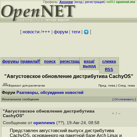
Профиль:
Аноним
(
вход
|
регистрация
)
неRU
opennet.me
[
новости
/
+++
|
форум
|
теги
|
]
форумы
правила/FAQ
поиск
регистрация
вход/
слежка
выход
RSS
"Августовское обновление дистрибутива CachyOS"
Вариант для распечатки
Пред. тема
|
След. тема
Форум
Разговоры, обсуждение новостей
Изначальное сообщение
[
Отслеживать
]
"Августовское обновление дистрибутива
+
–
/
CachyOS"
Сообщение от
opennews
(??), 19-Авг-24, 08:58
Представлен августовский выпуск дистрибутива
CachyOS, основанного на пакетной базе Arch Linux и