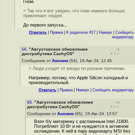
Гном.
> Так что я вот уверен, что гном намного больше
привлекает людей.
До первого запуска...
Ответить
|
Правка
|
К родителю #17
|
Наверх
|
Cообщить
модератору
56.
"Августовское обновление
–1
+
–
дистрибутива CachyOS"
/
Сообщение от
Аноним
(54), 19-Авг-24, 12:45
> Люди уходят от винды по разным причинам.
Например, потому, что Apple Silicon холодный и
производительный.
Ответить
|
Правка
|
Наверх
|
Cообщить модератору
65.
"Августовское обновление
+4
+
–
дистрибутива CachyOS"
/
Сообщение от
Аноним
(65), 19-Авг-24, 13:57
Взял б/у материнку с распаянным Intel J1800.
Потребляет 10 Вт и не нуждается в активном
охлаждении. К ней в пару видеокарту MSI без