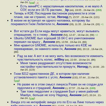
Авг-24, (
)
134
–3
Есть миниPC с нераспаянным накопителем, и не мало А
ОЗУ, если его 16 ГБ распаян
,
_kp
(ok), 19:05 , 24-Авг-24, (
153
)
Теперь и KDE Последним бастионом разумности в этом
плане, как ни странно, остае
,
Ногоед
(?), 15:57 , 20-Авг-24, (121)
В жизни не встречал ни одного человека, которому бы
понравился Гном Любители гн
,
Аноним
(28), 11:35 , 19-Авг-24, (33)
+1
Вот кстати да Если кеды могут нравиться, могут вызывать
отвращение, то к гному
,
Аноним
(54), 12:47 , 19-Авг-24, (58)
+2
Ubuntu GNOME был хороший 16 04 С его уничтожением
перешел на крысу
,
Аноним
(65), 13:59 , 19-Авг-24, (66)
Мне нравится GNOME, использую только его KDE не
перевариваю, он намного ниже гн
,
Аноним
(89), 20:13 , 19-Авг-24,
(89)
Рад за вас А вот я не могу жить без возможности изменить
чувствительность колес
,
m00ny
(ok), 22:00 , 19-Авг-24, (96)
Меня также раздражает отсутствие возможности
настройки чувствительности прокрутк
,
Ногоед
(?), 16:00 , 20-
Авг-24, (123)
Гном 8212 единственное ДЕ, в котором при наличии
установленного пакета с усло
,
Аноним
(132), 07:44 , 21-Авг-24,
(
)
132
Но разве не в этом смысл линукса Разве он не создан для
прдолинга и страданий
,
Аноним
(-), 07:57 , 21-Авг-24, (
133
)
Там тоже пердолинг и страдания Был у меня рабочий
Макбук, больше не хочу Надежд
,
Аноним
(147), 20:24 , 21-
Авг-24, (
)
136
Винда это не интерфейс винда это по Его на Лине только через
вайн запускать и т
,
Аноним
(61), 12:53 , 19-Авг-24, (62)