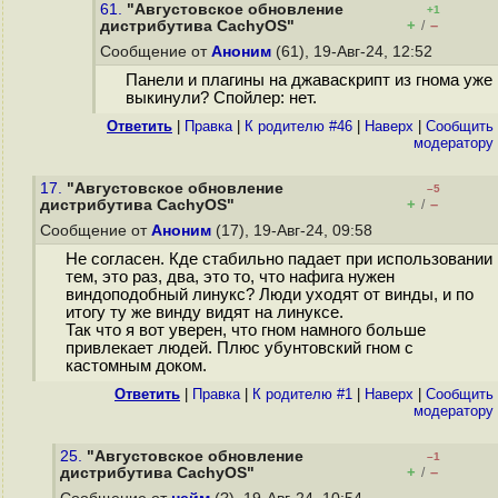
61.
"Августовское обновление
+1
+
–
дистрибутива CachyOS"
/
Сообщение от
Аноним
(61), 19-Авг-24, 12:52
Панели и плагины на джаваскрипт из гнома уже
выкинули? Спойлер: нет.
Ответить
|
Правка
|
К родителю #46
|
Наверх
|
Cообщить
модератору
17.
"Августовское обновление
–5
+
–
дистрибутива CachyOS"
/
Сообщение от
Аноним
(17), 19-Авг-24, 09:58
Не согласен. Кде стабильно падает при использовании
тем, это раз, два, это то, что нафига нужен
виндоподобный линукс? Люди уходят от винды, и по
итогу ту же винду видят на линуксе.
Так что я вот уверен, что гном намного больше
привлекает людей. Плюс убунтовский гном с
кастомным доком.
Ответить
|
Правка
|
К родителю #1
|
Наверх
|
Cообщить
модератору
25.
"Августовское обновление
–1
+
–
дистрибутива CachyOS"
/