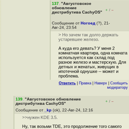
137
.
"Августовское
обновление
+
–
/
дистрибутива CachyOS"
Сообщение от
Ногоед
(?), 21-
Авг-24, 23:54
> Но зачем так долго держать
устаревшее железо.
А куда его девать? У меня 2
комнатная квартира, одна комната
используется как склад под
разное железо и мастерскую. Для
детных и женатых, живущих в
ипотечной однушке -- может и
проблема.
Ответить
|
Правка
|
Наверх
|
Cообщить
модератору
139
.
"Августовское обновление
+
–
/
дистрибутива CachyOS"
Сообщение от
_kp
(ok), 22-Авг-24, 12:16
>>нужен KDE 3.5.
Ну, так возьми TDE, это продолжение того самого