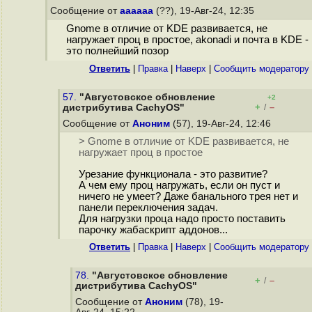
Сообщение от
aaaaaa
(??), 19-Авг-24, 12:35
Gnome в отличие от KDE развивается, не
нагружает проц в простое, akonadi и почта в KDE -
это полнейший позор
Ответить
|
Правка
|
Наверх
|
Cообщить модератору
57.
"Августовское обновление
+2
+
–
дистрибутива CachyOS"
/
Сообщение от
Аноним
(57), 19-Авг-24, 12:46
> Gnome в отличие от KDE развивается, не
нагружает проц в простое
Урезание функционала - это развитие?
А чем ему проц нагружать, если он пуст и
ничего не умеет? Даже банального трея нет и
панели переключения задач.
Для нагрузки проца надо просто поставить
парочку жабаскрипт аддонов...
Ответить
|
Правка
|
Наверх
|
Cообщить модератору
78.
"Августовское обновление
+
–
/
дистрибутива CachyOS"
Сообщение от
Аноним
(78), 19-