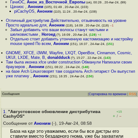
ГачиОС
,
Анон_из_Восточной_Европы
(ok), 00:26 , 20-Авг-24, (99)
Цачиос
,
Аноним
(105), 01:49 , 20-Авг-24, (103)
piCachyOS
,
Аноним
(110), 11:24 , 20-Авг-24, (108)
Отличный дистрибутив Действительно, отзывчивость на уровне
Просто идеально для
,
Аноним
(118), 14:09 , 20-Авг-24, (118)
–1
Забыл добавить что ваши волосы станут чистыми и
шелковистыми
,
Ногоед
(?), 16:09 , 20-Авг-24, (
128
)
+4
Отдельно стоит добавить утонченную кастомизацию и настройку
mouse speed По всем
,
Аноним
(151), 16:37 , 24-Авг-24, (
151
)
GNOME, XFCE, i3WM, Wayfire, LXQT, OpenBox, Cinnamon, Cosmic,
UKUI, LXDE, Mate, B
,
donaldduck
(?), 15:27 , 22-Авг-24, (
143
)
Там была иконка xfce under construction Обманули Напихали своих
браузеров
,
Аноним
(151), 08:22 , 24-Авг-24, (
148
)
на базе Arch Linuxговорят там создатель Arch гитарист Он выпустил
уже платину
,
Аноним
(151), 16:35 , 24-Авг-24, (
150
)
Сообщения
[
Сортировка по времени
|
RSS
]
1.
"Августовское обновление дистрибутива
+15
+
–
CachyOS"
/
Сообщение от
Аноним
(-), 19-Авг-24, 08:58
База на кде это уважаемо, если бы все дистры его
ставили вместо бездарного гнома, уже бы захватили