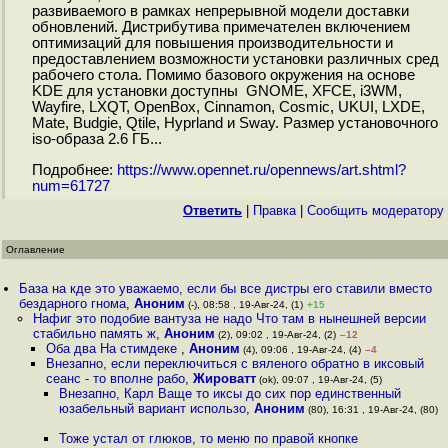
развиваемого в рамках непрерывной модели доставки
обновлений. Дистрибутива примечателен включением
оптимизаций для повышения производительности и
предоставлением возможности установки различных сред
рабочего стола. Помимо базового окружения на основе
KDE для установки доступны GNOME, XFCE, i3WM,
Wayfire, LXQT, OpenBox, Cinnamon, Cosmic, UKUI, LXDE,
Mate, Budgie, Qtile, Hyprland и Sway. Размер установочного
iso-образа 2.6 ГБ...
Подробнее:
https://www.opennet.ru/opennews/art.shtml?
num=61727
Ответить
|
Правка
|
Cообщить модератору
Оглавление
База на кде это уважаемо, если бы все дистры его ставили вместо
бездарного гнома
,
Аноним
(-), 08:58 , 19-Авг-24, (1)
+15
Нафиг это подобие вантуза не надо Что там в нынешней версии
стабильно память ж
,
Аноним
(2), 09:02 , 19-Авг-24, (2)
–12
Оба два На стимдеке
,
Аноним
(4), 09:06 , 19-Авг-24, (4)
–4
Внезапно, если переключиться с вяленого обратно в иксовый
сеанс - то вполне рабо
,
Жироватт
(ok), 09:07 , 19-Авг-24, (5)
Внезапно, Карл Ваще то иксы до сих пор единственный
юзабельный вариант использо
,
Аноним
(80), 16:31 , 19-Авг-24, (80)
Тоже устал от глюков, то меню по правой кнопке