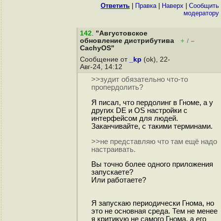
Ответить
|
Правка
|
Наверх
|
Cообщить
модератору
142
.
"Августовское
обновление дистрибутива
+
–
/
CachyOS"
Сообщение от
_kp
(ok), 22-
Авг-24, 14:12
>>зyдит обязательно что-то
пpoпepдoлить?
Я писал, что пердолинг в Гноме, а у
других DE и ОS настройки с
интерфейсом для людей.
Заканчивайте, с такими терминами.
>>не представляю что там ещё надо
настраивать.
Вы точно более одного приложения
запускаете?
Или работаете?
Я запускаю периодически Гнома, но
это не основная среда. Тем не менее
я критикую не самого Гнома, а его